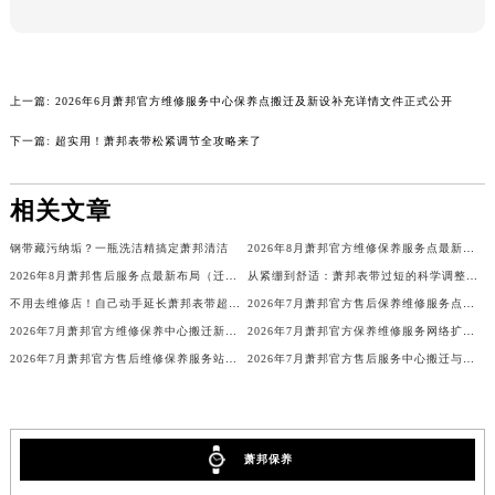
广东省云浮市云城区金山路萧邦售后服务中心（需提前预约）
广东省湛江市赤坎区观海北路萧邦售后服务中心（需提前预约）
广东省肇庆市端州区信安大道与砚都大道交汇处萧邦售后服务中心（需提前预约）
上一篇:
2026年6月萧邦官方维修服务中心保养点搬迁及新设补充详情文件正式公开
广西壮族自治区百色市右江区中山二路萧邦售后服务中心（需提前预约）
下一篇:
超实用！萧邦表带松紧调节全攻略来了
广西壮族自治区北海市海城区北京路萧邦售后服务中心（需提前预约）
广西壮族自治区崇左市江州区石景林街道友谊大道与丽川路交汇处萧邦售后服务中心（需提前预约）
相关文章
广西壮族自治区防城港市港口区金花茶大道萧邦售后服务中心（需提前预约）
广西壮族自治区贵港市港北区港城街道布山大道与仙衣路交叉口萧邦售后服务中心（需提前预约）
钢带藏污纳垢？一瓶洗洁精搞定萧邦清洁
2026年8月萧邦官方维修保养服务点最新调整补充说明（含迁址新开）文本内容公开
广西壮族自治区桂林市秀峰区红岭路萧邦售后服务中心（需提前预约）
2026年8月萧邦售后服务点最新布局（迁移+新开）
从紧绷到舒适：萧邦表带过短的科学调整路径
广西壮族自治区河池市金城江区金城江街道朝阳路萧邦售后服务中心（需提前预约）
不用去维修店！自己动手延长萧邦表带超简单
2026年7月萧邦官方售后保养维修服务点最新分布图示说明（迁址新店）
广西壮族自治区贺州市八步区城东街道灵峰南路萧邦售后服务中心（需提前预约）
2026年7月萧邦官方维修保养中心搬迁新增客户告知书
2026年7月萧邦官方保养维修服务网络扩容补充确认文件公示
2026年7月萧邦官方售后维修保养服务站调整详情文本（含搬迁）内容
2026年7月萧邦官方售后服务中心搬迁与维修保养点新增事宜
广西壮族自治区来宾市兴宾区桂中大道萧邦售后服务中心（需提前预约）
广西壮族自治区柳州市城中区中山中路萧邦售后服务中心（需提前预约）
广西壮族自治区钦州市钦南区金海湾东大街萧邦售后服务中心（需提前预约）
广西壮族自治区梧州市万秀区龙湖镇高旺路萧邦售后服务中心（需提前预约）
萧邦保养
广西壮族自治区玉林市玉州区金玉路萧邦售后服务中心（需提前预约）