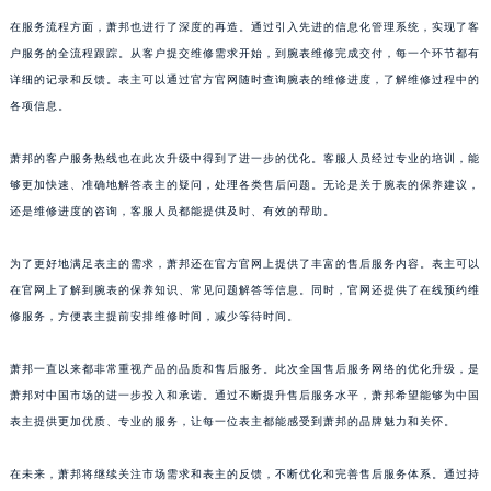
浙江省湖州市吴兴区劳动路萧邦售后服务中心（需提前预约）
在服务流程方面，萧邦也进行了深度的再造。通过引入先进的信息化管理系统，实现了客
浙江省嘉兴市南湖区广益路705号嘉兴世界贸易中心A座13层1304室萧邦售后服务中心（需提前预约）
户服务的全流程跟踪。从客户提交维修需求开始，到腕表维修完成交付，每一个环节都有
详细的记录和反馈。表主可以通过官方官网随时查询腕表的维修进度，了解维修过程中的
浙江省金华市金东区东市南街777号金华万达广场4号楼22楼2209室萧邦售后服务中心（需提前预约）
各项信息。
浙江省丽水市莲都区解放街萧邦售后服务中心（需提前预约）
浙江省宁波市江北区大闸南路500号来福士广场办公楼20层2009室萧邦售后服务中心（需提前预约）
萧邦的客户服务热线也在此次升级中得到了进一步的优化。客服人员经过专业的培训，能
浙江省衢州市柯城区上街萧邦售后服务中心（需提前预约）
够更加快速、准确地解答表主的疑问，处理各类售后问题。无论是关于腕表的保养建议，
浙江省绍兴市越城区胜利东路379号世茂天际中心写字楼8层805室萧邦售后服务中心（需提前预约）
还是维修进度的咨询，客服人员都能提供及时、有效的帮助。
浙江省舟山市定海区解放东路萧邦售后服务中心（需提前预约）
为了更好地满足表主的需求，萧邦还在官方官网上提供了丰富的售后服务内容。表主可以
澳门特别行政区大堂区议事亭前地（新马路）萧邦售后服务中心（需提前预约）
在官网上了解到腕表的保养知识、常见问题解答等信息。同时，官网还提供了在线预约维
澳门特别行政区风顺堂区南湾大马路萧邦售后服务中心（需提前预约）
修服务，方便表主提前安排维修时间，减少等待时间。
澳门特别行政区花地玛堂区关闸广场萧邦售后服务中心（需提前预约）
澳门特别行政区花王堂区大三巴商圈萧邦售后服务中心（需提前预约）
萧邦一直以来都非常重视产品的品质和售后服务。此次全国售后服务网络的优化升级，是
澳门特别行政区嘉模堂区官也街萧邦售后服务中心（需提前预约）
萧邦对中国市场的进一步投入和承诺。通过不断提升售后服务水平，萧邦希望能够为中国
澳门省路氹城市金光大道萧邦售后服务中心（需提前预约）
表主提供更加优质、专业的服务，让每一位表主都能感受到萧邦的品牌魅力和关怀。
澳门特别行政区望德堂区塔石广场萧邦售后服务中心（需提前预约）
在未来，萧邦将继续关注市场需求和表主的反馈，不断优化和完善售后服务体系。通过持
福建省福州市鼓楼区五四路128-1号恒力城写字楼15层03室萧邦售后服务中心（需提前预约）