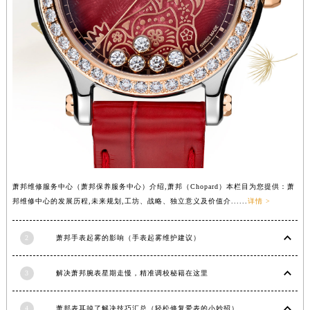
河南省开封市鼓楼区中山路萧邦售后服务中心（需提前预约）
河南省洛阳市西工区中州中路与解放路交叉口萧邦售后服务中心（需提前预约）
河南省漯河市源汇区交通路萧邦售后服务中心（需提前预约）
河南省南阳市宛城区范蠡东路与南都路交叉口萧邦售后服务中心（需提前预约）
河南省平顶山市卫东区建设路萧邦售后服务中心（需提前预约）
河南省濮阳市大华龙区开州路绿城路交叉口萧邦售后服务中心（需提前预约）
河南省三门峡市湖滨区和平路萧邦售后服务中心（需提前预约）
河南省商丘市梁园区神火大道萧邦售后服务中心（需提前预约）
河南省新乡市红旗区人民路萧邦售后服务中心（需提前预约）
萧邦维修服务中心（萧邦保养服务中心）介绍,萧邦（Chopard）本栏目为您提供：萧
河南省信阳市浉河区东方红大道萧邦售后服务中心（需提前预约）
邦维修中心的发展历程,未来规划,工坊、战略、独立意义及价值介......
详情 >
河南省许昌市魏都区建安大道与八龙路交叉口萧邦售后服务中心（需提前预约）
河南省郑州市二七区民主路10号华润大厦29层2905室萧邦售后服务中心（需提前预约）
2
萧邦手表起雾的影响（手表起雾维护建议）
河南省周口市川汇区七一路萧邦售后服务中心（需提前预约）
河南省驻马店市驿城区乐山大道与置地大道交叉口萧邦售后服务中心（需提前预约）
3
解决萧邦腕表星期走慢，精准调校秘籍在这里
湖北省鄂州市鄂城区文星大道萧邦售后服务中心（需提前预约）
湖北省黄冈市黄州区赤壁大道萧邦售后服务中心（需提前预约）
4
萧邦表耳掉了解决技巧汇总（轻松修复爱表的小妙招）