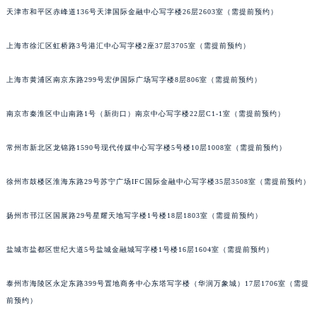
天津市和平区赤峰道136号天津国际金融中心写字楼26层2603室（需提前预约）
沈阳市沈河区中街路83号亨得利名表服务中心（品牌授权店）1层整层（需提前预约）
乌鲁木齐市天山区红山路26号时代广场（CCMALL）C座17层17-B（需提前预约）
上海市徐汇区虹桥路3号港汇中心写字楼2座37层3705室（需提前预约）
温州市鹿城区锦绣路1067号置信广场10层1015室（需提前预约）
哈尔滨市道里区友谊西路600号富力中心T2座写字楼29层03室（需提前预约）
上海市黄浦区南京东路299号宏伊国际广场写字楼8层806室（需提前预约）
大连市中山区人民路15号国际金融大厦7层G室（需提前预约）
佛山市禅城区季华五路57号万科金融中心C座12层1205室（需提前预约）
南京市秦淮区中山南路1号（新街口）南京中心写字楼22层C1-1室（需提前预约）
东莞市东城街道鸿福东路1号民盈国贸中心T1写字楼9层907室（需提前预约）
常州市新北区龙锦路1590号现代传媒中心写字楼5号楼10层1008室（需提前预约）
无锡市梁溪区人民中路139号恒隆广场写字楼1座11层1104室（需提前预约）
南通市崇川区工农路57号圆融广场写字楼16层1603室（需提前预约）
徐州市鼓楼区淮海东路29号苏宁广场IFC国际金融中心写字楼35层3508室（需提前预约）
苏州市苏州工业园区星港街199号苏州中心办公楼C座22层08室（需提前预约）
武汉市江汉区解放大道686号世界贸易大厦38层09室（需提前预约）
扬州市邗江区国展路29号星耀天地写字楼1号楼18层1803室（需提前预约）
南宁市青秀区金湖路59号地王大厦12楼1224室（需提前预约）
盐城市盐都区世纪大道5号盐城金融城写字楼1号楼16层1604室（需提前预约）
合肥市蜀山区潜山路111号万象城华润大厦B座12楼03室（需提前预约）
泉州市丰泽区宝洲路729号浦西万达中心写字楼A座7楼709室（需提前预约）
泰州市海陵区永定东路399号置地商务中心东塔写字楼（华润万象城）17层1706室（需提
青岛市南区山东路6号华润大厦B座22层04室（需提前预约）
前预约）
烟台市芝罘区胜利路139号万达金融中心A座907室（需提前预约）