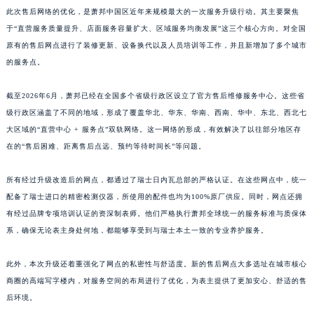
此次售后网络的优化，是萧邦中国区近年来规模最大的一次服务升级行动。其主要聚焦
江西省鹰潭市月湖区胜利东路萧邦售后服务中心（需提前预约）
于“直营服务质量提升、店面服务容量扩大、区域服务均衡发展”这三个核心方向。对全国
山东省德州市德城区东风中路萧邦售后服务中心（需提前预约）
原有的售后网点进行了装修更新、设备换代以及人员培训等工作，并且新增加了多个城市
山东省东营市东营区济南路萧邦售后服务中心（需提前预约）
的服务点。
山东省济南市历下区经十路11111号华润中心写字楼（万象城）15层1508室萧邦售后服务中心（需提前预约）
山东省济宁市任城区太白楼路萧邦售后服务中心（需提前预约）
截至2026年6月，萧邦已经在全国多个省级行政区设立了官方售后维修服务中心。这些省
山东省莱芜市文化南路8号银座商城名表维修一楼名表维修萧邦售后服务中心（需提前预约）
级行政区涵盖了不同的地域，形成了覆盖华北、华东、华南、西南、华中、东北、西北七
大区域的“直营中心 + 服务点”双轨网络。这一网络的形成，有效解决了以往部分地区存
山东省临沂市兰山区解放路萧邦售后服务中心（需提前预约）
在的“售后困难、距离售后点远、预约等待时间长”等问题。
山东省日照市东港区烟台路萧邦售后服务中心（需提前预约）
山东省泰安市泰山区财源街道泰山大街萧邦售后服务中心（需提前预约）
所有经过升级改造后的网点，都通过了瑞士日内瓦总部的严格认证。在这些网点中，统一
山东省威海市环翠区新威海路89号振华商厦一楼名表维修萧邦售后服务中心（需提前预约）
配备了瑞士进口的精密检测仪器，所使用的配件也均为100%原厂供应。同时，网点还拥
山东省潍坊市奎文区东风东街萧邦售后服务中心（需提前预约）
有经过品牌专项培训认证的资深制表师。他们严格执行萧邦全球统一的服务标准与质保体
山东省枣庄市滕州市北辛路与善国路交叉口萧邦售后服务中心（需提前预约）
系，确保无论表主身处何地，都能够享受到与瑞士本土一致的专业养护服务。
山东省淄博市张店区金晶大道萧邦售后服务中心（需提前预约）
此外，本次升级还着重强化了网点的私密性与舒适度。新的售后网点大多选址在城市核心
上海市黄浦区南京东路299号宏伊国际广场写字楼8层806室萧邦售后服务中心（需提前预约）
商圈的高端写字楼内，对服务空间的布局进行了优化，为表主提供了更加安心、舒适的售
上海市徐汇区虹桥路3号港汇中心2座37层3705室萧邦售后服务中心（需提前预约）
后环境。
浙江省杭州市上城区钱江路1366号华润大厦A座5层503-5室萧邦售后服务中心（需提前预约）