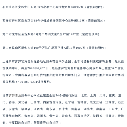
安徽省六安市金安区解放中路萧邦售后服务中心（需提前预约）
石家庄市长安区中山东路39号勒泰中心写字楼B座13层07室（需提前预约）
安徽省马鞍山市雨山区湖南西路萧邦售后服务中心（需提前预约）
西安市碑林区南关正街88号华侨城长安国际中心E座6楼10室（需提前预约）
安徽省宿州市埇桥区人民中路萧邦售后服务中心（需提前预约）
安徽省铜陵市铜官区石城大道萧邦售后服务中心（需提前预约）
海口市龙华区金贸东路5号海口华润大厦B座17层1707室（需提前预约）
安徽省芜湖市镜湖区中山路步行街萧邦售后服务中心（需提前预约）
安徽省宣城市宣州区叠嶂西路萧邦售后服务中心（需提前预约）
唐山市路南区新华东道100号万达广场写字楼A座10层1002室（需提前预约）
福建省龙岩市新罗区九一南路萧邦售后服务中心（需提前预约）
福建省南平市建阳区人民西路萧邦售后服务中心（需提前预约）
上述所有萧邦官方售后服务地址服务范围均为全国，全部可选择到店或邮寄服务，注意提
前预约即可。截至2026年6月25日，最新萧邦官方售后服务中心网点布局已覆盖34个省级
福建省宁德市蕉城区天湖东路萧邦售后服务中心（需提前预约）
行政区，中国所有省份均可找到萧邦的官方售后服务门店，注意需拨打萧邦全国官方售后
福建省莆田市城厢区霞林街道荔华东大道萧邦售后服务中心（需提前预约）
服务热线：400-885-0231进行预约。
福建省三明市三元区东乾二路萧邦售后服务中心（需提前预约）
福建省漳州市龙文区步港路萧邦售后服务中心（需提前预约）
目前
萧邦售后
服务中心网点已覆盖全国34个省级行政区：北京、上海、天津、重庆、澳
江苏省常州市新北区龙锦路1590号现代传媒中心5号楼10层1008室萧邦售后服务中心（需提前预约）
门、香港、河北省、山西省、内蒙古自治区、辽宁省、吉林省、黑龙江省、江苏省、浙江
江苏省淮安市清江浦区淮海北路萧邦售后服务中心（需提前预约）
省、安徽省、福建省、江西省、山东省、台湾省、河南省、湖北省、湖南省、广东省、广
西壮族自治区、海南省、四川省、贵州省、云南省、西藏自治区、陕西省、甘肃省、青海
江苏省连云港市海州区通灌北路萧邦售后服务中心（需提前预约）
省、宁夏回族自治区、新疆维吾尔自治区；
江苏省南京市秦淮区中山南路1号南京中心22层22-C1-C3室萧邦售后服务中心（需提前预约）