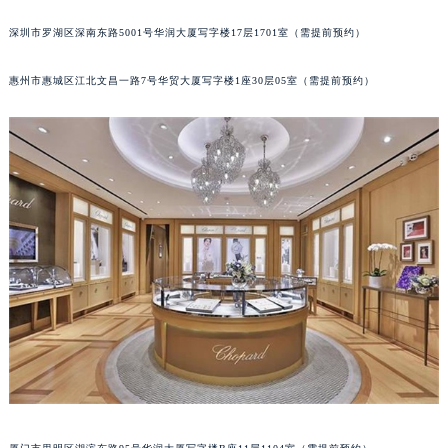
黑龙江省牡丹江市东安区太平路萧邦售后服务中心（需提前预约）
深圳市罗湖区深南东路5001号华润大厦写字楼17层1701室（需提前预约）
黑龙江省七台河市桃山区大同街萧邦售后服务中心（需提前预约）
黑龙江省齐齐哈尔市龙沙区龙华路萧邦售后服务中心（需提前预约）
惠州市惠城区江北文昌一路7号华贸大厦写字楼1座30层05室（需提前预约）
黑龙江省双鸭山市尖山区新兴大街萧邦售后服务中心（需提前预约）
黑龙江省绥化市北林区新华街与康庄路交叉口萧邦售后服务中心（需提前预约）
黑龙江省伊春市伊美区通河路萧邦售后服务中心（需提前预约）
吉林省白城市洮北区明仁南街萧邦售后服务中心（需提前预约）
吉林省白山市浑江区浑江大街萧邦售后服务中心（需提前预约）
吉林省吉林市船营区河南街萧邦售后服务中心（需提前预约）
吉林省辽源市龙山区人民大街萧邦售后服务中心（需提前预约）
吉林省梅河口市新华街道梅河大街萧邦售后服务中心（需提前预约）
吉林省四平市铁东区紫气大路与南九经街交汇处萧邦售后服务中心（需提前预约）
吉林省松原市宁江区五环大街萧邦售后服务中心（需提前预约）
吉林省通化市东昌区环通乡江南大街萧邦售后服务中心（需提前预约）
吉林省延边市延吉市解放路萧邦售后服务中心（需提前预约）
辽宁省鞍山市铁东区站前街萧邦售后服务中心（需提前预约）