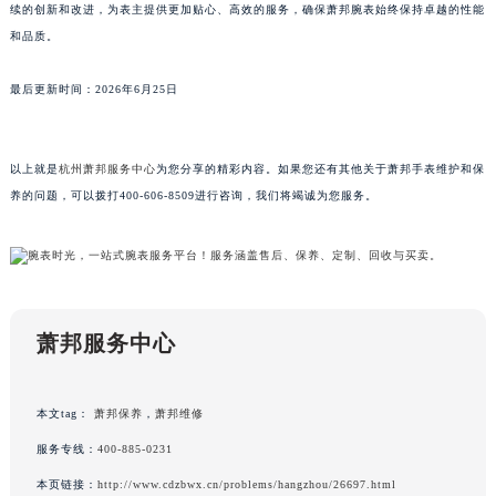
续的创新和改进，为表主提供更加贴心、高效的服务，确保萧邦腕表始终保持卓越的性能
福建省厦门市思明区湖滨东路95号万象城华润大厦B座11层1104室萧邦售后服务中心（需提前预约）
和品质。
广东省潮州市潮安区新风路与潮汕路交汇处萧邦售后服务中心（需提前预约）
广东省广州市天河区天河路230号万菱汇国际中心A塔7层704室萧邦售后服务中心（需提前预约）
最后更新时间：2026年6月25日
广东省广州市越秀区环市东路371-375号世界贸易中心大厦南塔15层1507室萧邦售后服务中心（需提前预约）
广东省河源市源城区越王大道萧邦售后服务中心（需提前预约）
以上就是
杭州萧邦服务中心
为您分享的精彩内容。如果您还有其他关于萧邦手表维护和保
广东省惠州市惠城区江北文昌一路7号华贸大厦1座30层3005室萧邦售后服务中心（需提前预约）
养的问题，可以拨打400-606-8509进行咨询，我们将竭诚为您服务。
广东省江门市蓬江区广场西路萧邦售后服务中心（需提前预约）
广东省揭阳市榕城进贤门步行街萧邦售后服务中心（需提前预约）
广东省茂名市电白区水东街道迎宾大道萧邦售后服务中心（需提前预约）
广东省梅州市梅江区金燕大道萧邦售后服务中心（需提前预约）
广东省清远市清城区湖西路萧邦售后服务中心（需提前预约）
萧邦服务中心
广东省汕头市龙湖区长平路萧邦售后服务中心（需提前预约）
广东省汕尾市城区香洲街道园林社区翠园街萧邦售后服务中心（需提前预约）
本文tag：
萧邦保养
，
萧邦维修
广东省韶关市武江区芙蓉新区与老城中心交汇处萧邦售后服务中心（需提前预约）
服务专线：
400-885-0231
广东省深圳市罗湖区深南东路5001号华润大厦17层1701室萧邦售后服务中心（需提前预约）
本页链接：
http://www.cdzbwx.cn/problems/hangzhou/26697.html
广东省阳江市江城区东风一路萧邦售后服务中心（需提前预约）