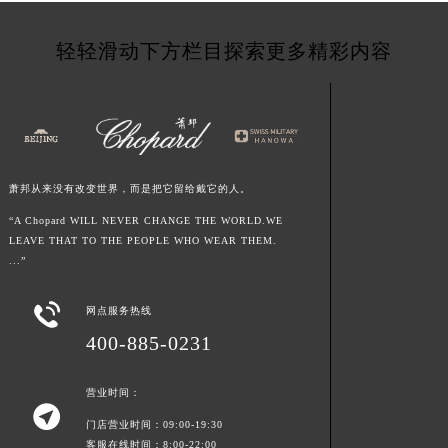
甘肃省庆阳市西峰区南大街萧邦售后服务中心（需提前预约）
轻轻滑动下方栏目探索更多精彩内容
甘肃省天水市秦州区民主路萧邦售后服务中心（需提前预约）
甘肃省武威市凉州区迎宾路萧邦售后服务中心（需提前预约）
甘肃省张掖市甘州区民乐北路萧邦售后服务中心（需提前预约）
宁夏回族自治区固原市原州区文化街萧邦售后服务中心（需提前预约）
宁夏回族自治区石嘴山市大武口区贺兰山路萧邦售后服务中心（需提前预约）
宁夏回族自治区吴忠市利通区开元大道萧邦售后服务中心（需提前预约）
萧邦从来没有改变世界，而是把它留给戴它的人。
宁夏回族自治区银川市兴庆区新华东路97号新百中心C馆一层C1-18号商铺萧邦售后服务中心（需提前预约）
“A Chopard WILL NEVER CHANGE THE WORLD.WE
LEAVE THAT TO THE PEOPLE WHO WEAR THEM.
宁夏回族自治区中卫市沙坡头区鼓楼东街萧邦售后服务中心（需提前预约）
...”
青海省果洛藏族自治州玛沁县团结路萧邦售后服务中心（需提前预约）
青海省海北藏族自治州海晏县将军路萧邦售后服务中心（需提前预约）

网点服务热线
青海省海东市乐都区滨河路萧邦售后服务中心（需提前预约）
400-885-0231
青海省海南藏族自治州共和县青海湖大街萧邦售后服务中心（需提前预约）
青海省海西蒙古族藏族自治州德令哈市柴达木路萧邦售后服务中心（需提前预约）
营业时间：

青海省黄南藏族自治州同仁市德合隆路萧邦售后服务中心（需提前预约）
门店营业时间：09:00-19:30
青海省西宁市城西区海湖新区西关大道萧邦售后服务中心（需提前预约）
客服在线时间：8:00-22:00