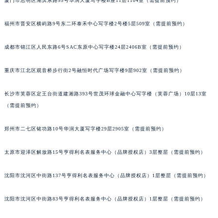
厦门市思明区湖滨东路95号华润大厦写字楼B座11层1104室（需提前预约）
辽宁省本溪市平山区胜利路萧邦售后服务中心（需提前预约）
辽宁省朝阳市双塔区新华路萧邦售后服务中心（需提前预约）
福州市晋安区横屿路9号东二环泰禾中心写字楼2号楼5层509室（需提前预约）
辽宁省丹东市振兴区七经街萧邦售后服务中心（需提前预约）
成都市锦江区人民东路6号SAC东原中心写字楼24层2406B室（需提前预约）
辽宁省抚顺市新抚区东一路萧邦售后服务中心（需提前预约）
辽宁省阜新市海州区解放大街萧邦售后服务中心（需提前预约）
重庆市江北区观音桥步行街2号融恒时代广场写字楼9层902室（需提前预约）
辽宁省葫芦岛市连山区中央路萧邦售后服务中心（需提前预约）
辽宁省锦州市古塔区中央大街萧邦售后服务中心（需提前预约）
长沙市芙蓉区定王台街道建湘路393号世茂环球金融中心写字楼（芙蓉广场）10层13室
辽宁省辽阳市白塔区新运大街萧邦售后服务中心（需提前预约）
（需提前预约）
辽宁省盘锦市兴隆台区石油大街萧邦售后服务中心（需提前预约）
郑州市二七区铭功路10号华润大厦写字楼29层2905室（需提前预约）
辽宁省铁岭市银州区南马路萧邦售后服务中心（需提前预约）
辽宁省营口市站前区市府路与渤海大街交叉口萧邦售后服务中心（需提前预约）
太原市迎泽区解放路15号亨得利名表服务中心（品牌授权店）3层整层（需提前预约）
辽宁省沈阳市沈河区中街路137号亨得利名表维修授权店1楼萧邦售后服务中心（需提前预约）
辽宁省沈阳市沈河区中街路83号亨得利名表维修授权店1楼萧邦售后服务中心（需提前预约）
沈阳市沈河区中街路137号亨得利名表服务中心（品牌授权店）1层整层（需提前预约）
北京市朝阳区建国门外大街甲6号华熙国际中心D座11层1102室萧邦售后服务中心（北京总部）（需提前预约）
沈阳市沈河区中街路83号亨得利名表服务中心（品牌授权店）1层整层（需提前预约）
北京市东城区东长安街1号王府井东方广场W3座6层602室萧邦售后服务中心（需提前预约）
河北省保定市竞秀区朝阳北大街北国先天下萧邦售后服务中心（需提前预约）