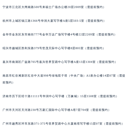
长春市朝阳区西安大路727号中银大厦A座(旺进大厦)18层09室（需提前预约）
宁波市江北区大闸南路500号来福士广场办公楼20层2009室（需提前预约）
贵阳市南明区都司高架桥路33号亨特国际金融中心14楼14D（需提前预约）
杭州市上城区钱江路1366号华润大厦写字楼A座5层503-5室（需提前预约）
昆明市盘龙区北京路928号同德昆明广场写字楼10层06室（需提前预约）
石家庄市长安区中山东路39号勒泰中心写字楼B座13层07室（需提前预约）
金华市金东区东市南街777号金华万达广场写字楼4号楼22层2209室（需提前预约）
西安市碑林区南关正街88号华侨城长安国际中心E座6楼10室（需提前预约）
海口市龙华区金贸东路5号海口华润大厦B座17层1707室（需提前预约）
绍兴市越城区胜利东路379号世茂天际中心写字楼8层805室（需提前预约）
唐山市路南区新华东道100号万达广场写字楼A座10层1002室（需提前预约）
台州市椒江区东海大道1800号腾达中心东1幢20楼2002室（需提前预约）
嘉兴市南湖区广益路705号嘉兴世界贸易中心写字楼A座13层1304室（需提前预约）
内蒙古自治区呼和浩特市玉泉区大学西街70号华润万象城写字楼（鄂尔多斯大厦）23层2326室（需提前预约）
南昌市红谷滩新区红谷中大道998号绿地双子塔（中央广场）A1座办公楼14层07室（需提
甘肃省兰州市七里河区西津西路16号兰州中心写字楼21层2102室（需提前预约）
前预约）
重庆市解放碑渝中区民权路28号英利国际金融中心写字楼20层01室（需提前预约）
黑龙江省大庆市萨尔图区会战大街萧邦售后服务中心（需提前预约）
济南市历下区经十路11111号华润中心写字楼（万象城）15层1508室（需提前预约）
黑龙江省鹤岗市向阳区红军路萧邦售后服务中心（需提前预约）
黑龙江省黑河市爱辉区中央街萧邦售后服务中心（需提前预约）
广州市天河区天河路230号万菱汇国际中心写字楼A塔7层704室（需提前预约）
黑龙江省鸡西市鸡冠区红军路萧邦售后服务中心（需提前预约）
广州市越秀区环市东路371-375号世界贸易中心大厦南塔写字楼15层07室（需提前预约）
黑龙江省佳木斯市向阳区长安路萧邦售后服务中心（需提前预约）