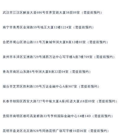
山西省朔州市朔城区怡西路与鄯阳西街交汇处萧邦售后服务中心（需提前预约）
武汉市江汉区解放大道686号世界贸易大厦38层09室（需提前预约）
山西省忻州市忻府区和平东街与七一南路交叉口萧邦售后服务中心（需提前预约）
山西省阳泉市郊区平阳东街与新城大道交叉口萧邦售后服务中心（需提前预约）
南宁市青秀区金湖路59号地王大厦12楼1224室（需提前预约）
山西省运城市盐湖区河东街萧邦售后服务中心（需提前预约）
山西省长治市潞州区英雄中路萧邦售后服务中心（需提前预约）
合肥市蜀山区潜山路111号万象城华润大厦B座12楼03室（需提前预约）
山西省太原市迎泽区迎泽街道解放路15号亨得利名表维修授权店3楼萧邦售后服务中心（需提前预约）
泉州市丰泽区宝洲路729号浦西万达中心写字楼A座7楼709室（需提前预约）
天津市和平区赤峰道136号天津国际金融中心26层2603室萧邦售后服务中心（需提前预约）
安徽省安庆市迎江区人民路萧邦售后服务中心（需提前预约）
青岛市南区山东路6号华润大厦B座22层04室（需提前预约）
安徽省蚌埠市蚌山区淮河路萧邦售后服务中心（需提前预约）
安徽省亳州市谯城区魏武大道萧邦售后服务中心（需提前预约）
烟台市芝罘区胜利路139号万达金融中心A座907室（需提前预约）
安徽省池州市贵池区长江路萧邦售后服务中心（需提前预约）
安徽省滁州市琅琊区南谯北路萧邦售后服务中心（需提前预约）
长春市朝阳区西安大路727号中银大厦A座(旺进大厦)18层09室（需提前预约）
安徽省阜阳市颍州区颍州北路萧邦售后服务中心（需提前预约）
贵阳市南明区都司高架桥路33号亨特国际金融中心14楼14D（需提前预约）
安徽省淮北市相山区淮海路萧邦售后服务中心（需提前预约）
安徽省淮南市田家庵区国庆中路萧邦售后服务中心（需提前预约）
昆明市盘龙区北京路928号同德昆明广场写字楼10层06室（需提前预约）
安徽省黄山市屯溪区黄山西路萧邦售后服务中心（需提前预约）