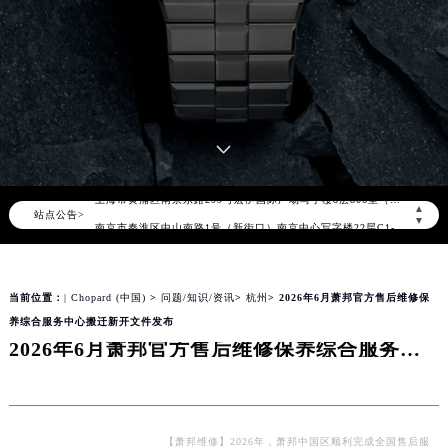
萧邦官方全国统一服务热线400-885-0231，服务覆盖中国大陆、香港、澳门、台湾全部区域（非大陆需加拨“+86”）
2026年8月萧邦售后服务中心最新网点地址：
北京市朝阳区建国门外大街甲6号华熙国际中心写字楼D座11层1102室（北京总部）（需提前预约）
北京市东城区东长安街1号东方广场写字楼W3座6层602室（需提前预约）
天津市和平区赤峰道136号天津国际金融中心写字楼26层2603室（需提前预约）
上海市徐汇区虹桥路3号港汇中心写字楼2座37层3705室（需提前预约）
上海市黄浦区南京东路299号宏伊国际广场写字楼8层806室（需提前预约）
▲
站点公告>
南京市秦淮区中山南路1号（新街口）南京中心写字楼22层C1-1室（需提前预约）
▼
常州市新北区龙锦路1590号现代传媒中心写字楼5号楼10层1008室（需提前预约）
徐州市鼓楼区淮海东路29号苏宁广场IFC国际金融中心写字楼35层3508室（需提前预约）
当前位置：
| Chopard (中国)
>
问题/知识/资讯
>
杭州
> 2026年6月萧邦官方售后维修保
扬州市邗江区国展路29号星耀天地写字楼1号楼18层1803室（需提前预约）
养综合服务中心搬迁新开文件发布
盐城市盐都区世纪大道5号盐城金融城写字楼1号楼16层1604室（需提前预约）
2026年6月萧邦官方售后维修保养综合服务中心搬迁新开文件发布
泰州市海陵区永定东路399号置地商务中心东塔写字楼（华润万象城）17层1706室（需提前预约）
宁波市江北区大闸南路500号来福士广场办公楼20层2009室（需提前预约）
杭州市上城区钱江路1366号华润大厦写字楼A座5层503-5室（需提前预约）
金华市金东区东市南街777号金华万达广场写字楼4号楼22层2209室（需提前预约）
【萧邦维修】2026年，萧邦中国区顺利完成全国售后服