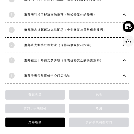
湖北省黄石市黄石港区武汉路萧邦售后服务中心（需提前预约）
湖北省荆门市东宝中天街步行街萧邦售后服务中心（需提前预约）
5
萧邦表针掉了解决方法推荐（轻松修复你的爱表）
湖北省荆州市荆州区荆中路萧邦售后服务中心（需提前预约）

6
萧邦腕表摔坏解决办法汇总（专业修复与日常保养技巧）
湖北省十堰市茅箭区人民北路萧邦售后服务中心（需提前预约）

湖北省随州市曾都区青年路萧邦售后服务中心（需提前预约）
7
萧邦表壳割手处理方法（保养与修复技巧指南）
湖北省咸宁市咸安区长安大道萧邦售后服务中心（需提前预约）
湖北省襄阳市樊城区长虹路与人民路交叉口萧邦售后服务中心（需提前预约）
8
萧邦在三十年前卖多少钱（名表价格变迁的历史洞察）
湖北省孝感市孝南区复兴大道萧邦售后服务中心（需提前预约）
湖北省宜昌市西陵区夷陵大道与港窑路萧邦售后服务中心（需提前预约）
9
萧邦手表售后维修中心门店地址
湖南省常德市武陵区人民路萧邦售后服务中心（需提前预约）
湖南省郴州市北湖区国庆北路萧邦售后服务中心（需提前预约）
萧邦售后
包头
湖南省衡阳市雁峰区解放路萧邦售后服务中心（需提前预约）
湖南省怀化市鹤城区迎丰中路萧邦售后服务中心（需提前预约）
萧邦，手表维修
沧州
湖南省娄底市娄星区长青街萧邦售后服务中心（需提前预约）
萧邦维修
萧邦手表调整时间
湖南省邵阳市双清区东风路萧邦售后服务中心（需提前预约）
湖南省湘潭市雨湖区莲城大道萧邦售后服务中心（需提前预约）