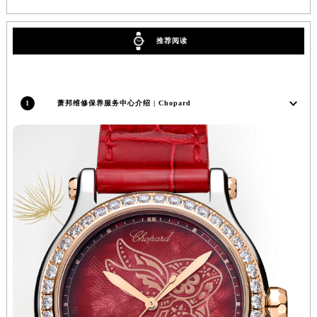
海南省儋州市儋州市那大镇兰洋北路萧邦售后服务中心（需提前预约）
海南省东方市八所镇解放西路萧邦售后服务中心（需提前预约）
推荐阅读
海南省琼海市嘉积镇东风路萧邦售后服务中心（需提前预约）
海南省三沙市西沙区西沙群岛永兴岛北京路萧邦售后服务中心（需提前预约）
海南省三亚市吉阳区迎宾路萧邦售后服务中心（需提前预约）
1
萧邦维修保养服务中心介绍 | Chopard
海南省万宁市万城镇解放路萧邦售后服务中心（需提前预约）
海南省文昌市文城镇教育东路萧邦售后服务中心（需提前预约）
海南省五指山市通什镇三月三大道萧邦售后服务中心（需提前预约）
香港特别行政区尖沙咀区油尖旺区广东道萧邦售后服务中心（需提前预约）
香港特别行政区金钟区中西区金钟道萧邦售后服务中心（需提前预约）
香港特别行政区九龙区油尖旺区弥敦道萧邦售后服务中心（需提前预约）
香港特别行政区铜锣湾区湾仔区轩尼诗道萧邦售后服务中心（需提前预约）
河南省安阳市文峰区解放大道萧邦售后服务中心（需提前预约）
河南省鹤壁市淇滨区九州路萧邦售后服务中心（需提前预约）
河南省济源市沁园街道济水大道萧邦售后服务中心（需提前预约）
河南省焦作市解放区解放路萧邦售后服务中心（需提前预约）