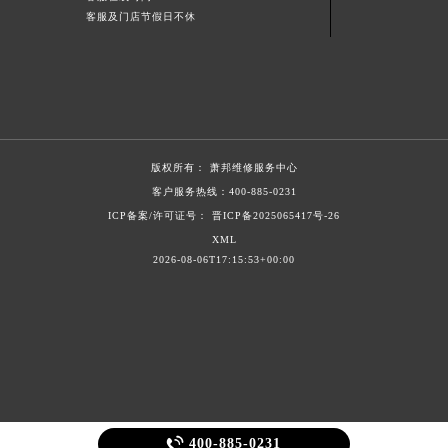
客服及门店节假日不休
青海省玉树藏族自治州结古镇胜利路萧邦售后服务中心（需提前预约）
陕西省安康市汉滨区金州路萧邦售后服务中心（需提前预约）
陕西省宝鸡市渭滨区经二路萧邦售后服务中心（需提前预约）
陕西省汉中市汉台区北大街萧邦售后服务中心（需提前预约）
陕西省商洛市商州区州城街萧邦售后服务中心（需提前预约）
陕西省铜川市王益区红旗街萧邦售后服务中心（需提前预约）
版权所有：
萧邦维修服务中心
陕西省渭南市临渭区东风大街萧邦售后服务中心（需提前预约）
客户服务热线：
400-885-0231
陕西省咸阳市秦都区沣西新城统一西路与白马河路交汇处萧邦售后服务中心（需提前预约）
ICP备案/许可证号： 晋ICP备2025065417号-26
XML
陕西省延安市宝塔区中心街萧邦售后服务中心（需提前预约）
2026-08-06T17:15:53+00:00
陕西省榆林市榆阳区长兴路萧邦售后服务中心（需提前预约）
新疆维吾尔自治区阿克苏市东大街萧邦售后服务中心（需提前预约）
新疆维吾尔自治区阿拉尔市胜利大道萧邦售后服务中心（需提前预约）
新疆维吾尔自治区阿拉山口市友好路萧邦售后服务中心（需提前预约）
新疆维吾尔自治区阿勒泰市解放路萧邦售后服务中心（需提前预约）
新疆维吾尔自治区阿图什市光明路萧邦售后服务中心（需提前预约）
新疆维吾尔自治区白杨市军垦路萧邦售后服务中心（需提前预约）

400-885-0231