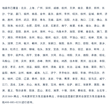
江苏省宿迁市宿城区西湖路萧邦售后服务中心（需提前预约）
地级市已覆盖：北京、上海、广州、深圳、成都、杭州、天津、南京、重庆、郑州、长
江苏省泰州市海陵区永定东路399号置地商务中心东塔（华润万象城）17层1706室萧邦售后服务中心（需提前预约）
沙、宁波、厦门、福州、南昌、金华、嘉兴、扬州、常州、绍兴、徐州、盐城、泰州、济
江苏省徐州市鼓楼区淮海东路29号苏宁广场IFC国际金融中心35层3508室萧邦售后服务中心（需提前预约）
南、惠州、苏州、武汉、西安、青岛、无锡、温州、沈阳、大连、海口、三亚、佛山、东
江苏省盐城市盐都区世纪大道5号盐城金融城写字楼1号楼16层1604室萧邦售后服务中心（需提前预约）
莞、珠海、哈尔滨、合肥、昆明、太原、石家庄、南宁、南通、长春、烟台、唐山、廊
坊、保定、贵阳、泉州、台州、湖州、中山、乌鲁木齐、洛阳、邯郸、秦皇岛、澳门、西
江苏省扬州市邗江区国展路29号星耀天地写字楼1号楼18层1803室萧邦售后服务中心（需提前预约）
宁、潍坊、呼和浩特、沧州、鞍山、赣州、临沂、岳阳、平顶山、镇江、桂林、芜湖、汕
江苏省镇江市京口区中山东路萧邦售后服务中心（需提前预约）
头、淄博、兰州、银川、郴州、大庆、张家口、衡阳、焦作、周口、邵阳、亳州、新乡、
江西省抚州市临川区赣东大道萧邦售后服务中心（需提前预约）
衡水、牡丹江、德州、聊城、包头、淮安、宜昌、许昌、邢台、宿迁、丽水、蚌埠、上
江西省赣州市章贡区文清路萧邦售后服务中心（需提前预约）
饶、晋中、葫芦岛、四平、宜春、滁州、大同、舟山、绵阳、天水、德阳、承德、绥化、
江西省吉安市吉州区井冈山大道萧邦售后服务中心（需提前预约）
马鞍山、三明、滨州、黄冈、赤峰、荆州、通化、鸡西、佳木斯、黑河、连云港、阜阳、
江西省景德镇市珠山区珠山中路萧邦售后服务中心（需提前预约）
吉安、枣庄、永州、清远、揭阳、梧州、渭南、延安、长治、运城、淮南、莆田、荆门、
益阳、梅州、达州、榆林、威海、九江、济宁、齐齐哈尔、南阳、常德、呼伦贝尔、丹
江西省九江市浔阳区浔阳路萧邦售后服务中心（需提前预约）
东、锦州、辽阳、辽源、衢州、安庆、龙岩、宁德、鹰潭、泰安、商丘、驻马店、咸宁、
江西省南昌市红谷滩新区红谷中大道998号绿地双子塔（中央广场）A1座办公楼14层1407室萧邦售后服务中心（需提前预约）
江门、茂名、玉林、乐山、南充、雅安、宝鸡、柳州、拉萨、丽江、张家界、襄阳、株
江西省萍乡市安源区萍安北大道与康庄路交叉口萧邦售后服务中心（需提前预约）
洲、遵义、鄂尔多斯、阳泉、昆山、黄石、湘潭、十堰、漳州、攀枝花、香港、台北等，
江西省上饶市信州区滨江西路萧邦售后服务中心（需提前预约）
共计360+网点，均有萧邦官方售后服务网点，详细信息需拨打萧邦全国官方售后服务热
江西省新余市渝水区北湖西路萧邦售后服务中心（需提前预约）
线400-885-0231进行咨询。
江西省宜春市袁州区中山中路萧邦售后服务中心（需提前预约）