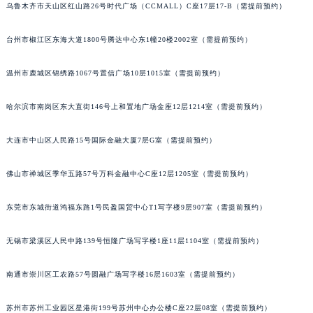
乌鲁木齐市天山区红山路26号时代广场（CCMALL）C座17层17-B（需提前预约）
内蒙古自治区阿拉善盟市左旗土尔扈特大街萧邦售后服务中心（需提前预约）
内蒙古自治区巴彦淖尔市临河区新华街萧邦售后服务中心（需提前预约）
台州市椒江区东海大道1800号腾达中心东1幢20楼2002室（需提前预约）
内蒙古自治区包头市青山区幸福路甲3号王府井百货名表维修萧邦售后服务中心（需提前预约）
内蒙古自治区赤峰市红山区哈达街萧邦售后服务中心（需提前预约）
温州市鹿城区锦绣路1067号置信广场10层1015室（需提前预约）
内蒙古自治区鄂尔多斯市东胜区伊金霍洛街萧邦售后服务中心（需提前预约）
哈尔滨市南岗区东大直街146号上和置地广场金座12层1214室（需提前预约）
内蒙古自治区呼伦贝尔市海拉尔区中央街萧邦售后服务中心（需提前预约）
内蒙古自治区通辽市科尔沁区明仁大街萧邦售后服务中心（需提前预约）
大连市中山区人民路15号国际金融大厦7层G室（需提前预约）
内蒙古自治区乌海市海勃湾区人民南路萧邦售后服务中心（需提前预约）
内蒙古自治区乌兰察布市集宁区恩和大街萧邦售后服务中心（需提前预约）
佛山市禅城区季华五路57号万科金融中心C座12层1205室（需提前预约）
内蒙古自治区锡林郭勒盟市锡林浩特市光明街与额尔敦路交叉口萧邦售后服务中心（需提前预约）
东莞市东城街道鸿福东路1号民盈国贸中心T1写字楼9层907室（需提前预约）
内蒙古自治区兴安盟市乌兰浩特市兴安大街萧邦售后服务中心（需提前预约）
山西省大同市平城区迎宾街萧邦售后服务中心（需提前预约）
无锡市梁溪区人民中路139号恒隆广场写字楼1座11层1104室（需提前预约）
山西省晋城市城区黄华街萧邦售后服务中心（需提前预约）
山西省晋中市榆次区顺城街萧邦售后服务中心（需提前预约）
南通市崇川区工农路57号圆融广场写字楼16层1603室（需提前预约）
山西省临汾市尧都区解放路萧邦售后服务中心（需提前预约）
山西省吕梁市离石区永宁中路与建设街交叉口萧邦售后服务中心（需提前预约）
苏州市苏州工业园区星港街199号苏州中心办公楼C座22层08室（需提前预约）