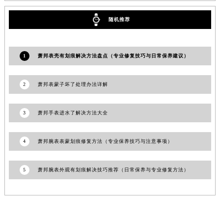
湖南省益阳市赫山区桃花仑路萧邦售后服务中心（需提前预约）
随机推荐
湖南省永州市冷水滩区永州大道与中兴路交叉口萧邦售后服务中心（需提前预约）
湖南省岳阳市岳阳楼区东茅岭路萧邦售后服务中心（需提前预约）
湖南省张家界市永定区解放路萧邦售后服务中心（需提前预约）
1
萧邦表壳有划痕解决方法盘点（专业修复技巧与日常保养建议）
湖南省长沙市芙蓉区建湘路393号世茂环球金融中心写字楼10层1013室萧邦售后服务中心（需提前预约）
湖南省株洲市芦淞区建设南路萧邦售后服务中心（需提前预约）
2
萧邦表蒙子坏了处理办法详解
甘肃省白银市白银区北京路萧邦售后服务中心（需提前预约）
甘肃省定西市安定区解放路萧邦售后服务中心（需提前预约）
3
萧邦手表进水了解决方法大全
甘肃省敦煌市沙州镇阳关中路萧邦售后服务中心（需提前预约）
甘肃省合作市人民街萧邦售后服务中心（需提前预约）
4
萧邦腕表表蒙划痕修复方法（专业保养技巧与注意事项）
甘肃省嘉峪关市雄关区新华中路萧邦售后服务中心（需提前预约）
甘肃省金昌市金川区北京路萧邦售后服务中心（需提前预约）
5
萧邦腕表外观有划痕解决技巧推荐（日常保养与专业修复方法）
甘肃省酒泉市肃州区西大街萧邦售后服务中心（需提前预约）
甘肃省临夏市城南街道团结路萧邦售后服务中心（需提前预约）
甘肃省陇南市武都区人民路萧邦售后服务中心（需提前预约）
甘肃省平凉市崆峒区西大街萧邦售后服务中心（需提前预约）