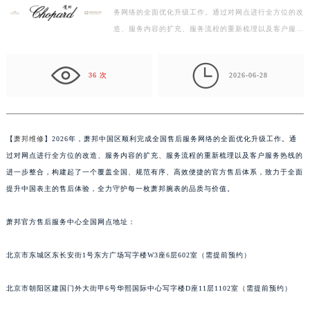
务网络的全面优化升级工作。通过对网点进行全方位的改
绍兴市越城区胜利东路379号世茂天际中心写字楼8层805室（需提前预约）
造、服务内容的扩充、服务流程的重新梳理以及客户服务
嘉兴市南湖区广益路705号嘉兴世界贸易中心写字楼A座13层1304室（需提前预约）
热线的进一步整合，构建起了一个覆盖全国、规范有序、
南昌市红谷滩新区红谷中大道998号绿地双子塔（中央广场）A1座办公楼14层07室（需提前预约）
…

济南市历下区经十路11111号华润中心写字楼（万象城）15层1508室（需提前预约）
36 次
2026-06-28
广州市天河区天河路230号万菱汇国际中心写字楼A塔7层704室（需提前预约）
广州市越秀区环市东路371-375号世界贸易中心大厦南塔写字楼15层07室（需提前预约）
深圳市罗湖区深南东路5001号华润大厦写字楼17层1701室（需提前预约）
【
萧邦维修
】2026年，萧邦中国区顺利完成全国售后服务网络的全面优化升级工作。通
惠州市惠城区江北文昌一路7号华贸大厦写字楼1座30层05室（需提前预约）
过对网点进行全方位的改造、服务内容的扩充、服务流程的重新梳理以及客户服务热线的
厦门市思明区湖滨东路95号华润大厦写字楼B座11层1104室（需提前预约）
进一步整合，构建起了一个覆盖全国、规范有序、高效便捷的官方售后体系，致力于全面
福州市鼓楼区五四路128-1号恒力城写字楼15层03室（需提前预约）
提升中国表主的售后体验，全力守护每一枚萧邦腕表的品质与价值。
成都市锦江区人民东路6号SAC东原中心写字楼24层2406B室（需提前预约）
萧邦官方售后服务中心全国网点地址：
重庆市江北区观音桥步行街2号融恒时代广场写字楼9层902室（需提前预约）
长沙市芙蓉区定王台街道建湘路393号世茂环球金融中心写字楼（芙蓉广场）10层13室（需提前预约）
北京市东城区东长安街1号东方广场写字楼W3座6层602室（需提前预约）
郑州市二七区铭功路10号华润大厦写字楼29层2905室（需提前预约）
太原市迎泽区解放路15号亨得利名表服务中心（品牌授权店）3层整层（需提前预约）
北京市朝阳区建国门外大街甲6号华熙国际中心写字楼D座11层1102室（需提前预约）
沈阳市沈河区中街路137号亨得利名表服务中心（品牌授权店）1层整层（需提前预约）