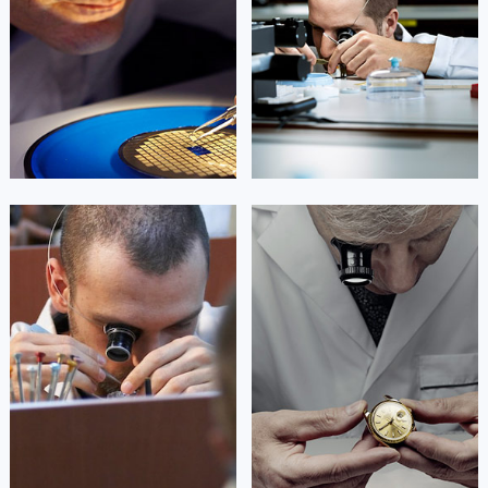
Beijing Chopard Maintain center
Shanghai Chopard Maintain center


北京萧邦维修
上海萧邦维修
艾德琳·亚历桑德拉
艾莉森·安吉莉亚
资深萧邦技师
资深萧邦技师
是萧邦售后服务中心
是萧邦售后服务中心
(萧邦保养中心)
(萧邦保养中心)
的高级技师之一
的高级技师之一
Guangzhou Chopard Maintain center
Shenzhen Chopard Maintain center


广州萧邦维修
深圳萧邦维修