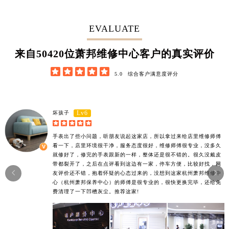
EVALUATE
62852
来自
位萧邦维修中心客户的真实评价





5.0
综合客户满意度评分
Lv6
坏孩子





手表出了些小问题，听朋友说起这家店，所以拿过来给店里维修师傅
看一下，店里环境很干净，服务态度很好，维修师傅很专业，没多久
就修好了，修完的手表跟新的一样，整体还是很不错的。很久没戴皮
带都裂开了，之后在点评看到这边有一家，停车方便，比较好找，网


友评价还不错，抱着怀疑的心态过来的，没想到这家杭州萧邦维修中
心（杭州萧邦保养中心）的师傅是很专业的，很快更换完毕，还给免
费清理了一下凹槽灰尘。推荐这家!