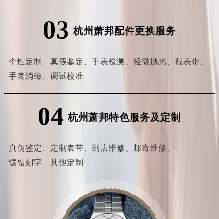
03
杭州萧邦配件更换服务
个性定制、
真假鉴定、
手表检测、
轻微抛光、
截表带、
手表消磁、
调试校准
04
杭州萧邦特色服务及定制
真伪鉴定、
定制表带、
到店维修、
邮寄维修、
镶钻刻字、
其他定制