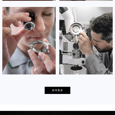
安尼塔·阿普里尔
贝亚特·布兰奇
资深萧邦技师
资深萧邦技师
是萧邦售后服务中心
是萧邦售后服务中心
(萧邦保养中心)
(萧邦保养中心)
的高级技师之一
的高级技师之一
Tianjin Chopard Maintain center
Nanjing Chopard Maintain center


天津萧邦维修
上海萧邦保养
卡罗琳·卡桑德拉
辛迪·克莱门特
咨询更多
资深萧邦技师
资深萧邦技师
是萧邦售后服务中心
是萧邦售后服务中心
(萧邦保养中心)
(萧邦保养中心)
的高级技师之一
的高级技师之一
Chengdu Chopard Maintain center
Beijing Chopard Maintain center