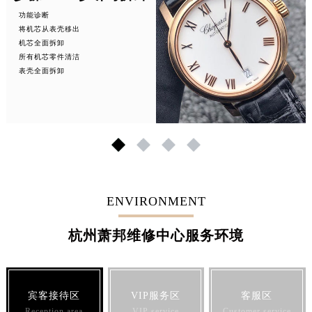
功能诊断
将机芯从表壳移出
机芯全面拆卸
所有机芯零件清洁
表壳全面拆卸
1
2
3
4
ENVIRONMENT
杭州萧邦维修中心服务环境
宾客接待区
VIP服务区
客服区
Reception area
VIP service
Customer service