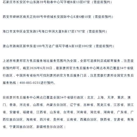
石家庄市长安区中山东路39号勒泰中心写字楼B座13层07室（需提前预约）
安徽省淮北市相山区淮海路萧邦售后服务中心（需提前预约）
安徽省淮南市田家庵区国庆中路萧邦售后服务中心（需提前预约）
西安市碑林区南关正街88号华侨城长安国际中心E座6楼10室（需提前预约）
安徽省黄山市屯溪区黄山西路萧邦售后服务中心（需提前预约）
海口市龙华区金贸东路5号海口华润大厦B座17层1707室（需提前预约）
安徽省六安市金安区解放中路萧邦售后服务中心（需提前预约）
安徽省马鞍山市雨山区湖南西路萧邦售后服务中心（需提前预约）
唐山市路南区新华东道100号万达广场写字楼A座10层1002室（需提前预约）
安徽省宿州市埇桥区人民中路萧邦售后服务中心（需提前预约）
安徽省铜陵市铜官区石城大道萧邦售后服务中心（需提前预约）
上述所有萧邦官方售后服务地址服务范围均为全国，全部可选择到店或邮寄服务，注意提
安徽省芜湖市镜湖区中山路步行街萧邦售后服务中心（需提前预约）
前预约即可。截至2026年6月20日，最新萧邦官方售后服务中心网点布局已覆盖34个省级
安徽省宣城市宣州区叠嶂西路萧邦售后服务中心（需提前预约）
行政区，中国所有省份均可找到萧邦的官方售后服务门店，注意需拨打萧邦全国官方售后
服务热线：400-885-0231进行预约。
福建省龙岩市新罗区九一南路萧邦售后服务中心（需提前预约）
福建省南平市建阳区人民西路萧邦售后服务中心（需提前预约）
目前
萧邦售后
服务中心网点已覆盖全国34个省级行政区：北京、上海、天津、重庆、澳
福建省宁德市蕉城区天湖东路萧邦售后服务中心（需提前预约）
门、香港、河北省、山西省、内蒙古自治区、辽宁省、吉林省、黑龙江省、江苏省、浙江
福建省莆田市城厢区霞林街道荔华东大道萧邦售后服务中心（需提前预约）
省、安徽省、福建省、江西省、山东省、台湾省、河南省、湖北省、湖南省、广东省、广
福建省三明市三元区东乾二路萧邦售后服务中心（需提前预约）
西壮族自治区、海南省、四川省、贵州省、云南省、西藏自治区、陕西省、甘肃省、青海
福建省漳州市龙文区步港路萧邦售后服务中心（需提前预约）
省、宁夏回族自治区、新疆维吾尔自治区；
江苏省常州市新北区龙锦路1590号现代传媒中心5号楼10层1008室萧邦售后服务中心（需提前预约）