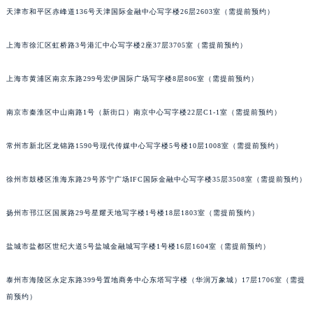
天津市和平区赤峰道136号天津国际金融中心写字楼26层2603室（需提前预约）
郑州市二七区铭功路10号华润大厦写字楼29层2905室（需提前预约）
太原市迎泽区解放路15号亨得利名表服务中心（品牌授权店）3层整层（需提前预约）
上海市徐汇区虹桥路3号港汇中心写字楼2座37层3705室（需提前预约）
沈阳市沈河区中街路137号亨得利名表服务中心（品牌授权店）1层整层（需提前预约）
沈阳市沈河区中街路83号亨得利名表服务中心（品牌授权店）1层整层（需提前预约）
上海市黄浦区南京东路299号宏伊国际广场写字楼8层806室（需提前预约）
乌鲁木齐市天山区红山路26号时代广场（CCMALL）C座17层17-B（需提前预约）
温州市鹿城区锦绣路1067号置信广场10层1015室（需提前预约）
南京市秦淮区中山南路1号（新街口）南京中心写字楼22层C1-1室（需提前预约）
哈尔滨市道里区友谊西路600号富力中心T2座写字楼29层03室（需提前预约）
常州市新北区龙锦路1590号现代传媒中心写字楼5号楼10层1008室（需提前预约）
大连市中山区人民路15号国际金融大厦7层G室（需提前预约）
佛山市禅城区季华五路57号万科金融中心C座12层1205室（需提前预约）
徐州市鼓楼区淮海东路29号苏宁广场IFC国际金融中心写字楼35层3508室（需提前预约）
东莞市东城街道鸿福东路1号民盈国贸中心T1写字楼9层907室（需提前预约）
无锡市梁溪区人民中路139号恒隆广场写字楼1座11层1104室（需提前预约）
扬州市邗江区国展路29号星耀天地写字楼1号楼18层1803室（需提前预约）
南通市崇川区工农路57号圆融广场写字楼16层1603室（需提前预约）
盐城市盐都区世纪大道5号盐城金融城写字楼1号楼16层1604室（需提前预约）
苏州市苏州工业园区星港街199号苏州中心办公楼C座22层08室（需提前预约）
武汉市江汉区解放大道686号世界贸易大厦38层09室（需提前预约）
泰州市海陵区永定东路399号置地商务中心东塔写字楼（华润万象城）17层1706室（需提
南宁市青秀区金湖路59号地王大厦12楼1224室（需提前预约）
前预约）
合肥市蜀山区潜山路111号万象城华润大厦B座12楼03室（需提前预约）