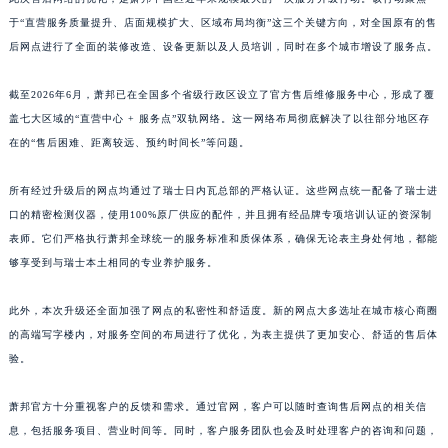
江西省上饶市信州区滨江西路萧邦售后服务中心（需提前预约）
于“直营服务质量提升、店面规模扩大、区域布局均衡”这三个关键方向，对全国原有的售
后网点进行了全面的装修改造、设备更新以及人员培训，同时在多个城市增设了服务点。
江西省新余市渝水区北湖西路萧邦售后服务中心（需提前预约）
江西省宜春市袁州区中山中路萧邦售后服务中心（需提前预约）
截至2026年6月，萧邦已在全国多个省级行政区设立了官方售后维修服务中心，形成了覆
江西省鹰潭市月湖区胜利东路萧邦售后服务中心（需提前预约）
盖七大区域的“直营中心 + 服务点”双轨网络。这一网络布局彻底解决了以往部分地区存
山东省德州市德城区东风中路萧邦售后服务中心（需提前预约）
在的“售后困难、距离较远、预约时间长”等问题。
山东省东营市东营区济南路萧邦售后服务中心（需提前预约）
山东省济南市历下区经十路11111号华润中心写字楼（万象城）15层1508室萧邦售后服务中心（需提前预约）
所有经过升级后的网点均通过了瑞士日内瓦总部的严格认证。这些网点统一配备了瑞士进
口的精密检测仪器，使用100%原厂供应的配件，并且拥有经品牌专项培训认证的资深制
山东省济宁市任城区太白楼路萧邦售后服务中心（需提前预约）
表师。它们严格执行萧邦全球统一的服务标准和质保体系，确保无论表主身处何地，都能
山东省莱芜市文化南路8号银座商城名表维修一楼名表维修萧邦售后服务中心（需提前预约）
够享受到与瑞士本土相同的专业养护服务。
山东省临沂市兰山区解放路萧邦售后服务中心（需提前预约）
山东省日照市东港区烟台路萧邦售后服务中心（需提前预约）
此外，本次升级还全面加强了网点的私密性和舒适度。新的网点大多选址在城市核心商圈
山东省泰安市泰山区财源街道泰山大街萧邦售后服务中心（需提前预约）
的高端写字楼内，对服务空间的布局进行了优化，为表主提供了更加安心、舒适的售后体
山东省威海市环翠区新威海路89号振华商厦一楼名表维修萧邦售后服务中心（需提前预约）
验。
山东省潍坊市奎文区东风东街萧邦售后服务中心（需提前预约）
萧邦官方十分重视客户的反馈和需求。通过官网，客户可以随时查询售后网点的相关信
山东省枣庄市滕州市北辛路与善国路交叉口萧邦售后服务中心（需提前预约）
息，包括服务项目、营业时间等。同时，客户服务团队也会及时处理客户的咨询和问题，
山东省淄博市张店区金晶大道萧邦售后服务中心（需提前预约）