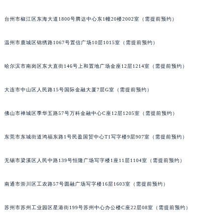
北京市朝阳区建国门外大街甲6号华熙国际中心D座11层1102室萧邦售后服务中心（北京总部）（需提前预约）
台州市椒江区东海大道1800号腾达中心东1幢20楼2002室（需提前预约）
北京市东城区东长安街1号王府井东方广场W3座6层602室萧邦售后服务中心（需提前预约）
河北省保定市竞秀区朝阳北大街北国先天下萧邦售后服务中心（需提前预约）
温州市鹿城区锦绣路1067号置信广场10层1015室（需提前预约）
内蒙古自治区阿拉善盟市左旗土尔扈特大街萧邦售后服务中心（需提前预约）
内蒙古自治区巴彦淖尔市临河区新华街萧邦售后服务中心（需提前预约）
哈尔滨市南岗区东大直街146号上和置地广场金座12层1214室（需提前预约）
内蒙古自治区包头市青山区幸福路甲3号王府井百货名表维修萧邦售后服务中心（需提前预约）
大连市中山区人民路15号国际金融大厦7层G室（需提前预约）
内蒙古自治区赤峰市红山区哈达街萧邦售后服务中心（需提前预约）
内蒙古自治区鄂尔多斯市东胜区伊金霍洛街萧邦售后服务中心（需提前预约）
佛山市禅城区季华五路57号万科金融中心C座12层1205室（需提前预约）
内蒙古自治区呼伦贝尔市海拉尔区中央街萧邦售后服务中心（需提前预约）
内蒙古自治区通辽市科尔沁区明仁大街萧邦售后服务中心（需提前预约）
东莞市东城街道鸿福东路1号民盈国贸中心T1写字楼9层907室（需提前预约）
内蒙古自治区乌海市海勃湾区人民南路萧邦售后服务中心（需提前预约）
无锡市梁溪区人民中路139号恒隆广场写字楼1座11层1104室（需提前预约）
内蒙古自治区乌兰察布市集宁区恩和大街萧邦售后服务中心（需提前预约）
内蒙古自治区锡林郭勒盟市锡林浩特市光明街与额尔敦路交叉口萧邦售后服务中心（需提前预约）
南通市崇川区工农路57号圆融广场写字楼16层1603室（需提前预约）
内蒙古自治区兴安盟市乌兰浩特市兴安大街萧邦售后服务中心（需提前预约）
山西省大同市平城区迎宾街萧邦售后服务中心（需提前预约）
苏州市苏州工业园区星港街199号苏州中心办公楼C座22层08室（需提前预约）
山西省晋城市城区黄华街萧邦售后服务中心（需提前预约）