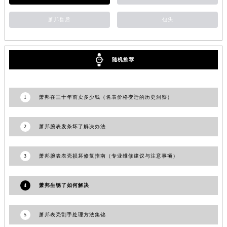
湖南省娄底市娄星区长青街萧邦售后服务中心（需提前预约）
萧邦售后
包头
湖南省邵阳市双清区东风路萧邦售后服务中心（需提前预约）
湖南省湘潭市雨湖区莲城大道萧邦售后服务中心（需提前预约）
湖南省益阳市赫山区桃花仑路萧邦售后服务中心（需提前预约）
随机推荐
湖南省永州市冷水滩区永州大道与中兴路交叉口萧邦售后服务中心（需提前预约）
湖南省岳阳市岳阳楼区东茅岭路萧邦售后服务中心（需提前预约）
湖南省张家界市永定区解放路萧邦售后服务中心（需提前预约）
1
萧邦在三十年前卖多少钱（名表价格变迁的历史洞察）
湖南省长沙市芙蓉区建湘路393号世茂环球金融中心写字楼10层1013室萧邦售后服务中心（需提前预约）
湖南省株洲市芦淞区建设南路萧邦售后服务中心（需提前预约）
2
萧邦腕表发条坏了解决办法
甘肃省白银市白银区北京路萧邦售后服务中心（需提前预约）
甘肃省定西市安定区解放路萧邦售后服务中心（需提前预约）
3
萧邦腕表表壳损坏修复指南（专业维修建议与注意事项）
甘肃省敦煌市沙州镇阳关中路萧邦售后服务中心（需提前预约）
甘肃省合作市人民街萧邦售后服务中心（需提前预约）
4
萧邦生锈了如何解决
甘肃省嘉峪关市雄关区新华中路萧邦售后服务中心（需提前预约）
甘肃省金昌市金川区北京路萧邦售后服务中心（需提前预约）
5
萧邦表壳割手处理方法集锦
甘肃省酒泉市肃州区西大街萧邦售后服务中心（需提前预约）