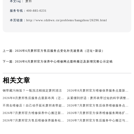
本文tag：
萧邦
广东省韶关市武江区芙蓉新区与老城中心交汇处萧邦售后服务中心（需提前预约）
服务专线：
400-885-0231
广东省深圳市罗湖区深南东路5001号华润大厦17层1701室萧邦售后服务中心（需提前预约）
本页链接：
http://www.cdzbwx.cn/problems/hangzhou/26296.html
广东省阳江市江城区东风一路萧邦售后服务中心（需提前预约）
广东省云浮市云城区金山路萧邦售后服务中心（需提前预约）
广东省湛江市赤坎区观海北路萧邦售后服务中心（需提前预约）
广东省肇庆市端州区信安大道与砚都大道交汇处萧邦售后服务中心（需提前预约）
上一篇:
2026年6月萧邦官方售后服务点变化补充速查表（迁址+新设）
广西壮族自治区百色市右江区中山二路萧邦售后服务中心（需提前预约）
下一篇:
2026年6月萧邦官方保养中心维修网点最终搬迁及新增完整公示定稿
广西壮族自治区北海市海城区北京路萧邦售后服务中心（需提前预约）
广西壮族自治区崇左市江州区石景林街道友谊大道与丽川路交汇处萧邦售后服务中心（需提前预约）
相关文章
广西壮族自治区防城港市港口区金花茶大道萧邦售后服务中心（需提前预约）
广西壮族自治区贵港市港北区港城街道布山大道与仙衣路交叉口萧邦售后服务中心（需提前预约）
钢带藏污纳垢？一瓶洗洁精搞定萧邦清洁
2026年8月萧邦官方维修保养服务点最新调整补充说明（含迁址新开）文本内容公开
广西壮族自治区桂林市秀峰区红岭路萧邦售后服务中心（需提前预约）
2026年8月萧邦售后服务点最新布局（迁移+新开）
从紧绷到舒适：萧邦表带过短的科学调整路径
不用去维修店！自己动手延长萧邦表带超简单
2026年7月萧邦官方售后保养维修服务点最新分布图示说明（迁址新店）
广西壮族自治区河池市金城江区金城江街道朝阳路萧邦售后服务中心（需提前预约）
2026年7月萧邦官方维修保养中心搬迁新增客户告知书
2026年7月萧邦官方保养维修服务网络扩容补充确认文件公示
广西壮族自治区贺州市八步区城东街道灵峰南路萧邦售后服务中心（需提前预约）
2026年7月萧邦官方售后维修保养服务站调整详情文本（含搬迁）内容
2026年7月萧邦官方售后服务中心搬迁与维修保养点新增事宜
广西壮族自治区来宾市兴宾区桂中大道萧邦售后服务中心（需提前预约）
广西壮族自治区柳州市城中区中山中路萧邦售后服务中心（需提前预约）