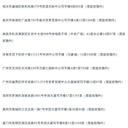
黑龙江省黑河市爱辉区中央街萧邦售后服务中心（需提前预约）
绍兴市越城区胜利东路379号世茂天际中心写字楼8层805室（需提前预约）
黑龙江省鸡西市鸡冠区红军路萧邦售后服务中心（需提前预约）
嘉兴市南湖区广益路705号嘉兴世界贸易中心写字楼A座13层1304室（需提前预约）
黑龙江省佳木斯市向阳区长安路萧邦售后服务中心（需提前预约）
黑龙江省牡丹江市东安区太平路萧邦售后服务中心（需提前预约）
南昌市红谷滩新区红谷中大道998号绿地双子塔（中央广场）A1座办公楼14层07室（需提
黑龙江省七台河市桃山区大同街萧邦售后服务中心（需提前预约）
前预约）
黑龙江省齐齐哈尔市龙沙区龙华路萧邦售后服务中心（需提前预约）
黑龙江省双鸭山市尖山区新兴大街萧邦售后服务中心（需提前预约）
济南市历下区经十路11111号华润中心写字楼（万象城）15层1508室（需提前预约）
黑龙江省绥化市北林区新华街与康庄路交叉口萧邦售后服务中心（需提前预约）
广州市天河区天河路230号万菱汇国际中心写字楼A塔7层704室（需提前预约）
黑龙江省伊春市伊美区通河路萧邦售后服务中心（需提前预约）
吉林省白城市洮北区明仁南街萧邦售后服务中心（需提前预约）
广州市越秀区环市东路371-375号世界贸易中心大厦南塔写字楼15层07室（需提前预约）
吉林省白山市浑江区浑江大街萧邦售后服务中心（需提前预约）
吉林省吉林市船营区河南街萧邦售后服务中心（需提前预约）
深圳市罗湖区深南东路5001号华润大厦写字楼17层1701室（需提前预约）
吉林省辽源市龙山区人民大街萧邦售后服务中心（需提前预约）
惠州市惠城区江北文昌一路7号华贸大厦写字楼1座30层05室（需提前预约）
吉林省梅河口市新华街道梅河大街萧邦售后服务中心（需提前预约）
吉林省四平市铁东区紫气大路与南九经街交汇处萧邦售后服务中心（需提前预约）
厦门市思明区湖滨东路95号华润大厦写字楼B座11层1104室（需提前预约）
吉林省松原市宁江区五环大街萧邦售后服务中心（需提前预约）