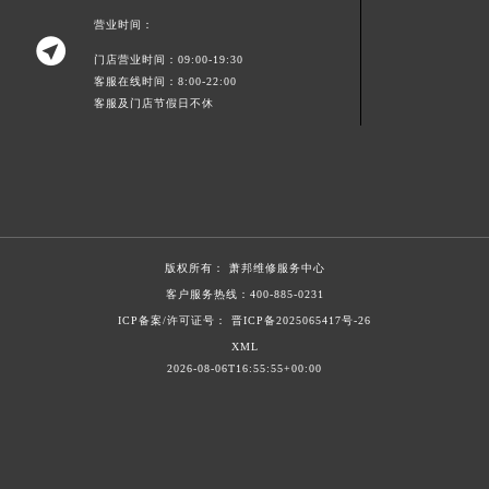
青海省海西蒙古族藏族自治州德令哈市柴达木路萧邦售后服务中心（需提前预约）
营业时间：

青海省黄南藏族自治州同仁市德合隆路萧邦售后服务中心（需提前预约）
门店营业时间：09:00-19:30
客服在线时间：8:00-22:00
青海省西宁市城西区海湖新区西关大道萧邦售后服务中心（需提前预约）
客服及门店节假日不休
青海省玉树藏族自治州结古镇胜利路萧邦售后服务中心（需提前预约）
陕西省安康市汉滨区金州路萧邦售后服务中心（需提前预约）
陕西省宝鸡市渭滨区经二路萧邦售后服务中心（需提前预约）
陕西省汉中市汉台区北大街萧邦售后服务中心（需提前预约）
陕西省商洛市商州区州城街萧邦售后服务中心（需提前预约）
陕西省铜川市王益区红旗街萧邦售后服务中心（需提前预约）
版权所有：
萧邦维修服务中心
客户服务热线：
400-885-0231
陕西省渭南市临渭区东风大街萧邦售后服务中心（需提前预约）
ICP备案/许可证号： 晋ICP备2025065417号-26
陕西省咸阳市秦都区沣西新城统一西路与白马河路交汇处萧邦售后服务中心（需提前预约）
XML
陕西省延安市宝塔区中心街萧邦售后服务中心（需提前预约）
2026-08-06T16:55:55+00:00
陕西省榆林市榆阳区长兴路萧邦售后服务中心（需提前预约）
新疆维吾尔自治区阿克苏市东大街萧邦售后服务中心（需提前预约）
新疆维吾尔自治区阿拉尔市胜利大道萧邦售后服务中心（需提前预约）
新疆维吾尔自治区阿拉山口市友好路萧邦售后服务中心（需提前预约）