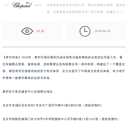
务网络的全面优化升级工作。通过实施网点更新、服务拓
宁波市江北区大闸南路500号来福士广场办公楼20层2009室（需提前预约）
展、流程重塑以及热线整合等一系列举措，构建起了一个
杭州市上城区钱江路1366号华润大厦写字楼A座5层503-5室（需提前预约）
覆盖全国、规范有序且便捷高效的官方售后体系，全方
金华市金东区东市南街777号金华万达广场写字楼4号楼22层2209室（需提前预约）
位…

绍兴市越城区胜利东路379号世茂天际中心写字楼8层805室（需提前预约）
35 次
2026-06-20
嘉兴市南湖区广益路705号嘉兴世界贸易中心写字楼A座13层1304室（需提前预约）
南昌市红谷滩新区红谷中大道998号绿地双子塔（中央广场）A1座办公楼14层07室（需提前预约）
济南市历下区经十路11111号华润中心写字楼（万象城）15层1508室（需提前预约）
【
萧邦维修
】2026年，萧邦中国区顺利完成全国售后服务网络的全面优化升级工作。通
广州市天河区天河路230号万菱汇国际中心写字楼A塔7层704室（需提前预约）
过实施网点更新、服务拓展、流程重塑以及热线整合等一系列举措，构建起了一个覆盖全
广州市越秀区环市东路371-375号世界贸易中心大厦南塔写字楼15层07室（需提前预约）
国、规范有序且便捷高效的官方售后体系，全方位提升了中国表主的售后体验，有力地守
深圳市罗湖区深南东路5001号华润大厦写字楼17层1701室（需提前预约）
护着每一枚萧邦腕表的品质与价值。
惠州市惠城区江北文昌一路7号华贸大厦写字楼1座30层05室（需提前预约）
萧邦官方售后服务中心全国网点地址：
厦门市思明区湖滨东路95号华润大厦写字楼B座11层1104室（需提前预约）
福州市鼓楼区五四路128-1号恒力城写字楼15层03室（需提前预约）
北京市东城区东长安街1号东方广场写字楼W3座6层602室（需提前预约）
成都市锦江区人民东路6号SAC东原中心写字楼24层2406B室（需提前预约）
重庆市江北区观音桥步行街2号融恒时代广场写字楼9层902室（需提前预约）
北京市朝阳区建国门外大街甲6号华熙国际中心写字楼D座11层1102室（需提前预约）
长沙市芙蓉区定王台街道建湘路393号世茂环球金融中心写字楼（芙蓉广场）10层13室（需提前预约）