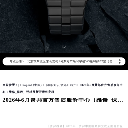
2026年8月萧邦中国区售后服务网络优化升级公告
2026年8月萧邦全国官方售后客户服务热线：400-885-0231
萧邦官方全国统一服务热线400-885-0231，服务覆盖中国大陆、香港、澳门、台湾全部区域（非大陆需加拨“+86”）
2026年8月萧邦售后服务中心最新网点地址：
北京市朝阳区建国门外大街甲6号华熙国际中心写字楼D座11层1102室（北京总部）（需提前预约）
北京市东城区东长安街1号东方广场写字楼W3座6层602室（需提前预约）
▲
站点公告>
天津市和平区赤峰道136号天津国际金融中心写字楼26层2603室（需提前预约）
▼
上海市徐汇区虹桥路3号港汇中心写字楼2座37层3705室（需提前预约）
上海市黄浦区南京东路299号宏伊国际广场写字楼8层806室（需提前预约）
当前位置：
| Chopard (中国)
>
问题/知识/资讯
>
杭州
> 2026年6月萧邦官方售后服务中
南京市秦淮区中山南路1号（新街口）南京中心写字楼22层C1-1室（需提前预约）
心（维修_保养）迁址及新开最终定稿
常州市新北区龙锦路1590号现代传媒中心写字楼5号楼10层1008室（需提前预约）
2026年6月萧邦官方售后服务中心（维修_保养）迁址及新开最终定稿
徐州市鼓楼区淮海东路29号苏宁广场IFC国际金融中心写字楼35层3508室（需提前预约）
扬州市邗江区国展路29号星耀天地写字楼1号楼18层1803室（需提前预约）
盐城市盐都区世纪大道5号盐城金融城写字楼1号楼16层1604室（需提前预约）
泰州市海陵区永定东路399号置地商务中心东塔写字楼（华润万象城）17层1706室（需提前预约）
【萧邦维修】2026年，萧邦中国区顺利完成全国售后服