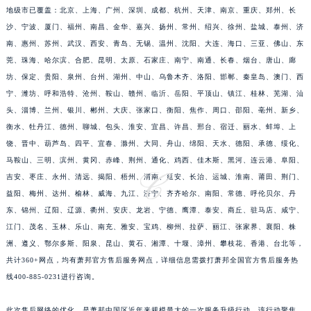
地级市已覆盖：北京、上海、广州、深圳、成都、杭州、天津、南京、重庆、郑州、长
江苏省淮安市清江浦区淮海北路萧邦售后服务中心（需提前预约）
沙、宁波、厦门、福州、南昌、金华、嘉兴、扬州、常州、绍兴、徐州、盐城、泰州、济
江苏省连云港市海州区通灌北路萧邦售后服务中心（需提前预约）
南、惠州、苏州、武汉、西安、青岛、无锡、温州、沈阳、大连、海口、三亚、佛山、东
江苏省南京市秦淮区中山南路1号南京中心22层22-C1-C3室萧邦售后服务中心（需提前预约）
莞、珠海、哈尔滨、合肥、昆明、太原、石家庄、南宁、南通、长春、烟台、唐山、廊
江苏省宿迁市宿城区西湖路萧邦售后服务中心（需提前预约）
坊、保定、贵阳、泉州、台州、湖州、中山、乌鲁木齐、洛阳、邯郸、秦皇岛、澳门、西
江苏省泰州市海陵区永定东路399号置地商务中心东塔（华润万象城）17层1706室萧邦售后服务中心（需提前预约）
宁、潍坊、呼和浩特、沧州、鞍山、赣州、临沂、岳阳、平顶山、镇江、桂林、芜湖、汕
头、淄博、兰州、银川、郴州、大庆、张家口、衡阳、焦作、周口、邵阳、亳州、新乡、
江苏省徐州市鼓楼区淮海东路29号苏宁广场IFC国际金融中心35层3508室萧邦售后服务中心（需提前预约）
衡水、牡丹江、德州、聊城、包头、淮安、宜昌、许昌、邢台、宿迁、丽水、蚌埠、上
江苏省盐城市盐都区世纪大道5号盐城金融城写字楼1号楼16层1604室萧邦售后服务中心（需提前预约）
饶、晋中、葫芦岛、四平、宜春、滁州、大同、舟山、绵阳、天水、德阳、承德、绥化、
江苏省扬州市邗江区国展路29号星耀天地写字楼1号楼18层1803室萧邦售后服务中心（需提前预约）
马鞍山、三明、滨州、黄冈、赤峰、荆州、通化、鸡西、佳木斯、黑河、连云港、阜阳、
江苏省镇江市京口区中山东路萧邦售后服务中心（需提前预约）
吉安、枣庄、永州、清远、揭阳、梧州、渭南、延安、长治、运城、淮南、莆田、荆门、
江西省抚州市临川区赣东大道萧邦售后服务中心（需提前预约）
益阳、梅州、达州、榆林、威海、九江、济宁、齐齐哈尔、南阳、常德、呼伦贝尔、丹
江西省赣州市章贡区文清路萧邦售后服务中心（需提前预约）
东、锦州、辽阳、辽源、衢州、安庆、龙岩、宁德、鹰潭、泰安、商丘、驻马店、咸宁、
江门、茂名、玉林、乐山、南充、雅安、宝鸡、柳州、拉萨、丽江、张家界、襄阳、株
江西省吉安市吉州区井冈山大道萧邦售后服务中心（需提前预约）
洲、遵义、鄂尔多斯、阳泉、昆山、黄石、湘潭、十堰、漳州、攀枝花、香港、台北等，
江西省景德镇市珠山区珠山中路萧邦售后服务中心（需提前预约）
共计360+网点，均有萧邦官方售后服务网点，详细信息需拨打萧邦全国官方售后服务热
江西省九江市浔阳区浔阳路萧邦售后服务中心（需提前预约）
线400-885-0231进行咨询。
江西省南昌市红谷滩新区红谷中大道998号绿地双子塔（中央广场）A1座办公楼14层1407室萧邦售后服务中心（需提前预约）
江西省萍乡市安源区萍安北大道与康庄路交叉口萧邦售后服务中心（需提前预约）
此次售后网络的优化，是萧邦中国区近年来规模最大的一次服务升级行动。该行动聚焦