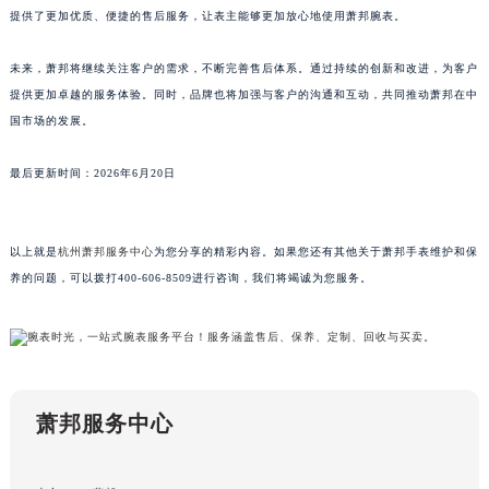
提供了更加优质、便捷的售后服务，让表主能够更加放心地使用萧邦腕表。
澳门省路氹城市金光大道萧邦售后服务中心（需提前预约）
澳门特别行政区望德堂区塔石广场萧邦售后服务中心（需提前预约）
未来，萧邦将继续关注客户的需求，不断完善售后体系。通过持续的创新和改进，为客户
福建省福州市鼓楼区五四路128-1号恒力城写字楼15层03室萧邦售后服务中心（需提前预约）
提供更加卓越的服务体验。同时，品牌也将加强与客户的沟通和互动，共同推动萧邦在中
福建省厦门市思明区湖滨东路95号万象城华润大厦B座11层1104室萧邦售后服务中心（需提前预约）
国市场的发展。
广东省潮州市潮安区新风路与潮汕路交汇处萧邦售后服务中心（需提前预约）
最后更新时间：2026年6月20日
广东省广州市天河区天河路230号万菱汇国际中心A塔7层704室萧邦售后服务中心（需提前预约）
广东省广州市越秀区环市东路371-375号世界贸易中心大厦南塔15层1507室萧邦售后服务中心（需提前预约）
广东省河源市源城区越王大道萧邦售后服务中心（需提前预约）
以上就是
杭州萧邦服务中心
为您分享的精彩内容。如果您还有其他关于萧邦手表维护和保
广东省惠州市惠城区江北文昌一路7号华贸大厦1座30层3005室萧邦售后服务中心（需提前预约）
养的问题，可以拨打400-606-8509进行咨询，我们将竭诚为您服务。
广东省江门市蓬江区广场西路萧邦售后服务中心（需提前预约）
广东省揭阳市榕城进贤门步行街萧邦售后服务中心（需提前预约）
广东省茂名市电白区水东街道迎宾大道萧邦售后服务中心（需提前预约）
广东省梅州市梅江区金燕大道萧邦售后服务中心（需提前预约）
萧邦服务中心
广东省清远市清城区湖西路萧邦售后服务中心（需提前预约）
广东省汕头市龙湖区长平路萧邦售后服务中心（需提前预约）
广东省汕尾市城区香洲街道园林社区翠园街萧邦售后服务中心（需提前预约）