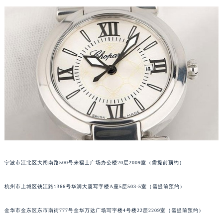
泉州市丰泽区宝洲路729号浦西万达中心写字楼A座7楼709室（需提前预约）
青岛市南区山东路6号华润大厦B座22层04室（需提前预约）
烟台市芝罘区胜利路139号万达金融中心A座907室（需提前预约）
长春市朝阳区西安大路727号中银大厦A座(旺进大厦)18层09室（需提前预约）
贵阳市南明区都司高架桥路33号亨特国际金融中心14楼14D（需提前预约）
昆明市盘龙区北京路928号同德昆明广场写字楼10层06室（需提前预约）
石家庄市长安区中山东路39号勒泰中心写字楼B座13层07室（需提前预约）
西安市碑林区南关正街88号华侨城长安国际中心E座6楼10室（需提前预约）
海口市龙华区金贸东路5号海口华润大厦B座17层1707室（需提前预约）
唐山市路南区新华东道100号万达广场写字楼A座10层1002室（需提前预约）
台州市椒江区东海大道1800号腾达中心东1幢20楼2002室（需提前预约）
宁波市江北区大闸南路500号来福士广场办公楼20层2009室（需提前预约）
内蒙古自治区呼和浩特市玉泉区大学西街70号华润万象城写字楼（鄂尔多斯大厦）23层2326室（需提前预约）
甘肃省兰州市七里河区西津西路16号兰州中心写字楼21层2102室（需提前预约）
杭州市上城区钱江路1366号华润大厦写字楼A座5层503-5室（需提前预约）
重庆市解放碑渝中区民权路28号英利国际金融中心写字楼20层01室（需提前预约）
黑龙江省大庆市萨尔图区会战大街萧邦售后服务中心（需提前预约）
金华市金东区东市南街777号金华万达广场写字楼4号楼22层2209室（需提前预约）
黑龙江省鹤岗市向阳区红军路萧邦售后服务中心（需提前预约）