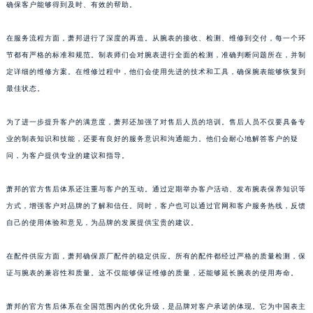
确保客户能够得到及时、有效的帮助。
上海市黄浦区南京东路299号宏伊国际广场写字楼8层806室萧邦售后服务中心（需提前预约）
上海市徐汇区虹桥路3号港汇中心2座37层3705室萧邦售后服务中心（需提前预约）
在服务流程方面，萧邦进行了深度的再造。从腕表的接收、检测、维修到交付，每一个环
浙江省杭州市上城区钱江路1366号华润大厦A座5层503-5室萧邦售后服务中心（需提前预约）
节都有严格的标准和规范。制表师们会对腕表进行全面的检测，准确判断问题所在，并制
定详细的维修方案。在维修过程中，他们会使用先进的技术和工具，确保腕表能够恢复到
浙江省湖州市吴兴区劳动路萧邦售后服务中心（需提前预约）
最佳状态。
浙江省嘉兴市南湖区广益路705号嘉兴世界贸易中心A座13层1304室萧邦售后服务中心（需提前预约）
浙江省金华市金东区东市南街777号金华万达广场4号楼22楼2209室萧邦售后服务中心（需提前预约）
为了进一步提升客户的满意度，萧邦还加强了对售后人员的培训。售后人员不仅要具备专
浙江省丽水市莲都区解放街萧邦售后服务中心（需提前预约）
业的制表知识和技能，还要有良好的服务意识和沟通能力。他们会耐心地解答客户的疑
浙江省宁波市江北区大闸南路500号来福士广场办公楼20层2009室萧邦售后服务中心（需提前预约）
问，为客户提供专业的建议和指导。
浙江省衢州市柯城区上街萧邦售后服务中心（需提前预约）
萧邦的官方售后体系还注重与客户的互动。通过定期举办客户活动、发布腕表保养知识等
浙江省绍兴市越城区胜利东路379号世茂天际中心写字楼8层805室萧邦售后服务中心（需提前预约）
方式，增强客户对品牌的了解和信任。同时，客户也可以通过官网和客户服务热线，反馈
浙江省舟山市定海区解放东路萧邦售后服务中心（需提前预约）
自己的使用体验和意见，为品牌的发展提供宝贵的建议。
澳门特别行政区大堂区议事亭前地（新马路）萧邦售后服务中心（需提前预约）
澳门特别行政区风顺堂区南湾大马路萧邦售后服务中心（需提前预约）
在配件供应方面，萧邦确保原厂配件的稳定供应。所有的配件都经过严格的质量检测，保
澳门特别行政区花地玛堂区关闸广场萧邦售后服务中心（需提前预约）
证与腕表的兼容性和质量。这不仅能够保证维修的质量，还能够延长腕表的使用寿命。
澳门特别行政区花王堂区大三巴商圈萧邦售后服务中心（需提前预约）
萧邦的官方售后体系在全国范围内的优化升级，是品牌对客户承诺的体现。它为中国表主
澳门特别行政区嘉模堂区官也街萧邦售后服务中心（需提前预约）