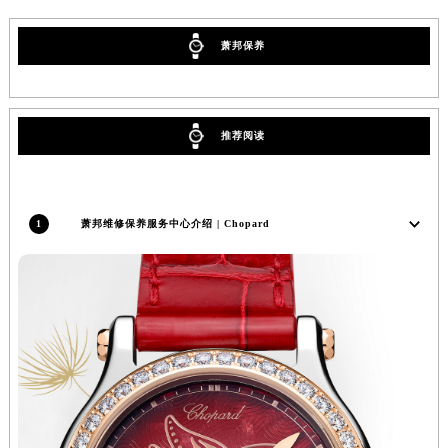
广西壮族自治区钦州市钦南区金海湾东大街萧邦售后服务中心（需提前预约）
萧邦保养
广西壮族自治区梧州市万秀区龙湖镇高旺路萧邦售后服务中心（需提前预约）
广西壮族自治区玉林市玉州区金玉路萧邦售后服务中心（需提前预约）
海南省儋州市儋州市那大镇兰洋北路萧邦售后服务中心（需提前预约）
海南省东方市八所镇解放西路萧邦售后服务中心（需提前预约）
推荐阅读
海南省琼海市嘉积镇东风路萧邦售后服务中心（需提前预约）
海南省三沙市西沙区西沙群岛永兴岛北京路萧邦售后服务中心（需提前预约）
海南省三亚市吉阳区迎宾路萧邦售后服务中心（需提前预约）
1
萧邦维修保养服务中心介绍 | Chopard
海南省万宁市万城镇解放路萧邦售后服务中心（需提前预约）
海南省文昌市文城镇教育东路萧邦售后服务中心（需提前预约）
海南省五指山市通什镇三月三大道萧邦售后服务中心（需提前预约）
香港特别行政区尖沙咀区油尖旺区广东道萧邦售后服务中心（需提前预约）
香港特别行政区金钟区中西区金钟道萧邦售后服务中心（需提前预约）
香港特别行政区九龙区油尖旺区弥敦道萧邦售后服务中心（需提前预约）
香港特别行政区铜锣湾区湾仔区轩尼诗道萧邦售后服务中心（需提前预约）
河南省安阳市文峰区解放大道萧邦售后服务中心（需提前预约）