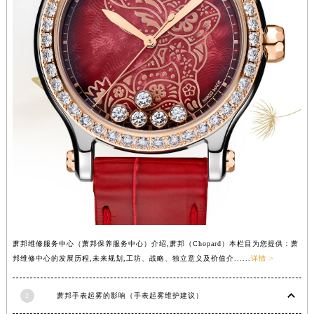
河南省鹤壁市淇滨区九州路萧邦售后服务中心（需提前预约）
河南省济源市沁园街道济水大道萧邦售后服务中心（需提前预约）
河南省焦作市解放区解放路萧邦售后服务中心（需提前预约）
河南省开封市鼓楼区中山路萧邦售后服务中心（需提前预约）
河南省洛阳市西工区中州中路与解放路交叉口萧邦售后服务中心（需提前预约）
河南省漯河市源汇区交通路萧邦售后服务中心（需提前预约）
河南省南阳市宛城区范蠡东路与南都路交叉口萧邦售后服务中心（需提前预约）
河南省平顶山市卫东区建设路萧邦售后服务中心（需提前预约）
河南省濮阳市大华龙区开州路绿城路交叉口萧邦售后服务中心（需提前预约）
河南省三门峡市湖滨区和平路萧邦售后服务中心（需提前预约）
河南省商丘市梁园区神火大道萧邦售后服务中心（需提前预约）
河南省新乡市红旗区人民路萧邦售后服务中心（需提前预约）
萧邦维修服务中心（萧邦保养服务中心）介绍,萧邦（Chopard）本栏目为您提供：萧
河南省信阳市浉河区东方红大道萧邦售后服务中心（需提前预约）
邦维修中心的发展历程,未来规划,工坊、战略、独立意义及价值介......
详情 >
河南省许昌市魏都区建安大道与八龙路交叉口萧邦售后服务中心（需提前预约）
河南省郑州市二七区民主路10号华润大厦29层2905室萧邦售后服务中心（需提前预约）
2
萧邦手表起雾的影响（手表起雾维护建议）
河南省周口市川汇区七一路萧邦售后服务中心（需提前预约）