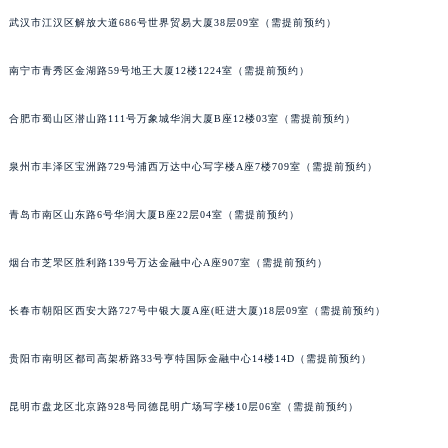
山西省晋中市榆次区顺城街萧邦售后服务中心（需提前预约）
武汉市江汉区解放大道686号世界贸易大厦38层09室（需提前预约）
山西省临汾市尧都区解放路萧邦售后服务中心（需提前预约）
南宁市青秀区金湖路59号地王大厦12楼1224室（需提前预约）
山西省吕梁市离石区永宁中路与建设街交叉口萧邦售后服务中心（需提前预约）
山西省朔州市朔城区怡西路与鄯阳西街交汇处萧邦售后服务中心（需提前预约）
合肥市蜀山区潜山路111号万象城华润大厦B座12楼03室（需提前预约）
山西省忻州市忻府区和平东街与七一南路交叉口萧邦售后服务中心（需提前预约）
山西省阳泉市郊区平阳东街与新城大道交叉口萧邦售后服务中心（需提前预约）
泉州市丰泽区宝洲路729号浦西万达中心写字楼A座7楼709室（需提前预约）
山西省运城市盐湖区河东街萧邦售后服务中心（需提前预约）
青岛市南区山东路6号华润大厦B座22层04室（需提前预约）
山西省长治市潞州区英雄中路萧邦售后服务中心（需提前预约）
山西省太原市迎泽区迎泽街道解放路15号亨得利名表维修授权店3楼萧邦售后服务中心（需提前预约）
烟台市芝罘区胜利路139号万达金融中心A座907室（需提前预约）
天津市和平区赤峰道136号天津国际金融中心26层2603室萧邦售后服务中心（需提前预约）
安徽省安庆市迎江区人民路萧邦售后服务中心（需提前预约）
长春市朝阳区西安大路727号中银大厦A座(旺进大厦)18层09室（需提前预约）
安徽省蚌埠市蚌山区淮河路萧邦售后服务中心（需提前预约）
安徽省亳州市谯城区魏武大道萧邦售后服务中心（需提前预约）
贵阳市南明区都司高架桥路33号亨特国际金融中心14楼14D（需提前预约）
安徽省池州市贵池区长江路萧邦售后服务中心（需提前预约）
昆明市盘龙区北京路928号同德昆明广场写字楼10层06室（需提前预约）
安徽省滁州市琅琊区南谯北路萧邦售后服务中心（需提前预约）
安徽省阜阳市颍州区颍州北路萧邦售后服务中心（需提前预约）