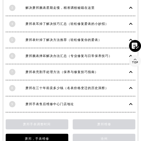
河南省驻马店市驿城区乐山大道与置地大道交叉口萧邦售后服务中心（需提前预约）
3
解决萧邦腕表星期走慢，精准调校秘籍在这里
湖北省鄂州市鄂城区文星大道萧邦售后服务中心（需提前预约）
湖北省黄冈市黄州区赤壁大道萧邦售后服务中心（需提前预约）
4
萧邦表耳掉了解决技巧汇总（轻松修复爱表的小妙招）
湖北省黄石市黄石港区武汉路萧邦售后服务中心（需提前预约）
5
萧邦表针掉了解决方法推荐（轻松修复你的爱表）
湖北省荆门市东宝中天街步行街萧邦售后服务中心（需提前预约）

湖北省荆州市荆州区荆中路萧邦售后服务中心（需提前预约）
6
萧邦腕表摔坏解决办法汇总（专业修复与日常保养技巧）
湖北省十堰市茅箭区人民北路萧邦售后服务中心（需提前预约）

湖北省随州市曾都区青年路萧邦售后服务中心（需提前预约）
7
萧邦表壳割手处理方法（保养与修复技巧指南）
湖北省咸宁市咸安区长安大道萧邦售后服务中心（需提前预约）
湖北省襄阳市樊城区长虹路与人民路交叉口萧邦售后服务中心（需提前预约）
8
萧邦在三十年前卖多少钱（名表价格变迁的历史洞察）
湖北省孝感市孝南区复兴大道萧邦售后服务中心（需提前预约）
湖北省宜昌市西陵区夷陵大道与港窑路萧邦售后服务中心（需提前预约）
9
萧邦手表售后维修中心门店地址
湖南省常德市武陵区人民路萧邦售后服务中心（需提前预约）
湖南省郴州市北湖区国庆北路萧邦售后服务中心（需提前预约）
萧邦手表调整时间
萧邦维修
湖南省衡阳市雁峰区解放路萧邦售后服务中心（需提前预约）
湖南省怀化市鹤城区迎丰中路萧邦售后服务中心（需提前预约）
萧邦，手表维修
沧州