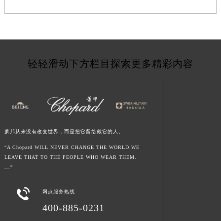
甘肃省临夏市城南街道团结路萧邦售后服务中心（需提前预约）
甘肃省陇南市武都区人民路萧邦售后服务中心（需提前预约）
甘肃省平凉市崆峒区西大街萧邦售后服务中心（需提前预约）
甘肃省庆阳市西峰区南大街萧邦售后服务中心（需提前预约）
轻轻滑动下方栏目探索更多精彩内容
甘肃省天水市秦州区民主路萧邦售后服务中心（需提前预约）
甘肃省武威市凉州区迎宾路萧邦售后服务中心（需提前预约）
甘肃省张掖市甘州区民乐北路萧邦售后服务中心（需提前预约）
宁夏回族自治区固原市原州区文化街萧邦售后服务中心（需提前预约）
宁夏回族自治区石嘴山市大武口区贺兰山路萧邦售后服务中心（需提前预约）
萧邦从来没有改变世界，而是把它留给戴它的人。
宁夏回族自治区吴忠市利通区开元大道萧邦售后服务中心（需提前预约）
“A Chopard WILL NEVER CHANGE THE WORLD.WE
宁夏回族自治区银川市兴庆区新华东路97号新百中心C馆一层C1-18号商铺萧邦售后服务中心（需提前预约）
LEAVE THAT TO THE PEOPLE WHO WEAR THEM.
宁夏回族自治区中卫市沙坡头区鼓楼东街萧邦售后服务中心（需提前预约）
...”
青海省果洛藏族自治州玛沁县团结路萧邦售后服务中心（需提前预约）
青海省海北藏族自治州海晏县将军路萧邦售后服务中心（需提前预约）

网点服务热线
青海省海东市乐都区滨河路萧邦售后服务中心（需提前预约）
400-885-0231
青海省海南藏族自治州共和县青海湖大街萧邦售后服务中心（需提前预约）