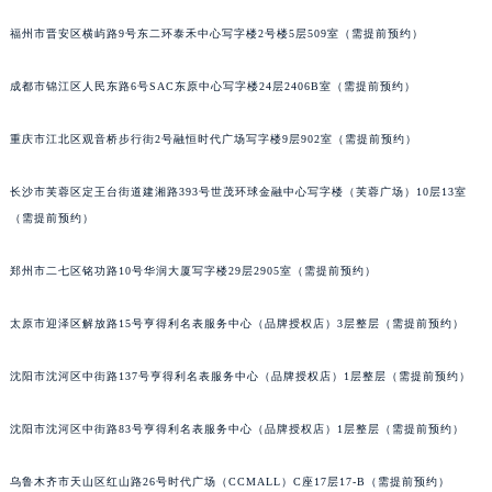
吉林省通化市东昌区环通乡江南大街萧邦售后服务中心（需提前预约）
福州市晋安区横屿路9号东二环泰禾中心写字楼2号楼5层509室（需提前预约）
吉林省延边市延吉市解放路萧邦售后服务中心（需提前预约）
辽宁省鞍山市铁东区站前街萧邦售后服务中心（需提前预约）
成都市锦江区人民东路6号SAC东原中心写字楼24层2406B室（需提前预约）
辽宁省本溪市平山区胜利路萧邦售后服务中心（需提前预约）
重庆市江北区观音桥步行街2号融恒时代广场写字楼9层902室（需提前预约）
辽宁省朝阳市双塔区新华路萧邦售后服务中心（需提前预约）
辽宁省丹东市振兴区七经街萧邦售后服务中心（需提前预约）
长沙市芙蓉区定王台街道建湘路393号世茂环球金融中心写字楼（芙蓉广场）10层13室
辽宁省抚顺市新抚区东一路萧邦售后服务中心（需提前预约）
（需提前预约）
辽宁省阜新市海州区解放大街萧邦售后服务中心（需提前预约）
辽宁省葫芦岛市连山区中央路萧邦售后服务中心（需提前预约）
郑州市二七区铭功路10号华润大厦写字楼29层2905室（需提前预约）
辽宁省锦州市古塔区中央大街萧邦售后服务中心（需提前预约）
太原市迎泽区解放路15号亨得利名表服务中心（品牌授权店）3层整层（需提前预约）
辽宁省辽阳市白塔区新运大街萧邦售后服务中心（需提前预约）
辽宁省盘锦市兴隆台区石油大街萧邦售后服务中心（需提前预约）
沈阳市沈河区中街路137号亨得利名表服务中心（品牌授权店）1层整层（需提前预约）
辽宁省铁岭市银州区南马路萧邦售后服务中心（需提前预约）
辽宁省营口市站前区市府路与渤海大街交叉口萧邦售后服务中心（需提前预约）
沈阳市沈河区中街路83号亨得利名表服务中心（品牌授权店）1层整层（需提前预约）
辽宁省沈阳市沈河区中街路137号亨得利名表维修授权店1楼萧邦售后服务中心（需提前预约）
乌鲁木齐市天山区红山路26号时代广场（CCMALL）C座17层17-B（需提前预约）
辽宁省沈阳市沈河区中街路83号亨得利名表维修授权店1楼萧邦售后服务中心（需提前预约）