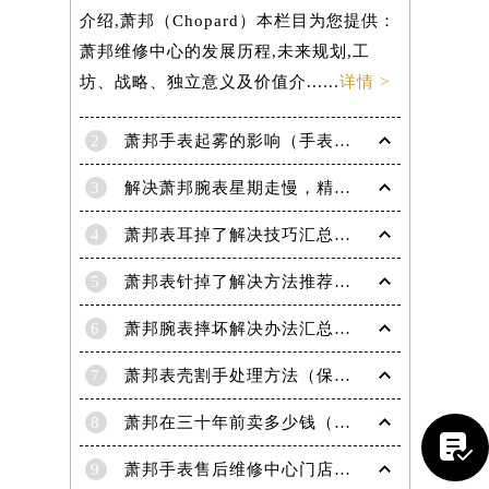
介绍,萧邦（Chopard）本栏目为您提供：
萧邦维修中心的发展历程,未来规划,工
坊、战略、独立意义及价值介......
详情 >
2
萧邦手表起雾的影响（手表起雾维护建议）
3
解决萧邦腕表星期走慢，精准调校秘籍在这里
4
萧邦表耳掉了解决技巧汇总（轻松修复爱表的小妙招）
5
萧邦表针掉了解决方法推荐（轻松修复你的爱表）
6
萧邦腕表摔坏解决办法汇总（专业修复与日常保养技巧）
7
萧邦表壳割手处理方法（保养与修复技巧指南）
8
萧邦在三十年前卖多少钱（名表价格变迁的历史洞察）

9
萧邦手表售后维修中心门店地址