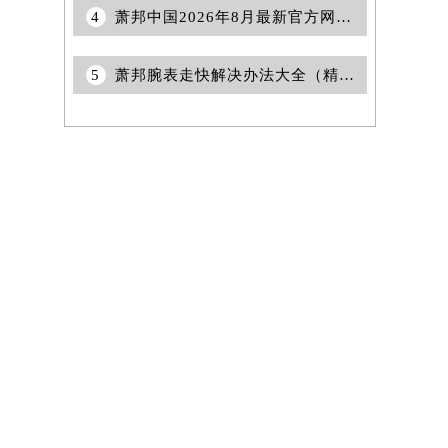
4
萧邦中国2026年8月最新官方网点地址及全国统一客服热线电话
5
萧邦腕表走快解决办法大全（精准维修与日常保养指南）