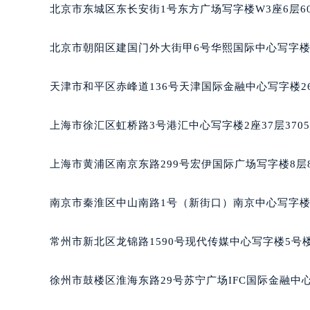
深圳市罗湖区深南东路5001号华润大
北京市东城区东长安街1号东方广场写字楼W3座6层6
惠州市惠城区江北文昌一路7号华贸大
厦门市思明区湖滨东路95号华润大厦写
北京市朝阳区建国门外大街甲6号华熙国际中心写字楼D
福州市鼓楼区五四路128-1号恒力城
成都市锦江区人民东路6号SAC东原中
天津市和平区赤峰道136号天津国际金融中心写字楼26
重庆市江北区观音桥步行街2号融恒时
长沙市芙蓉区定王台街道建湘路393
上海市徐汇区虹桥路3号港汇中心写字楼2座37层370
郑州市二七区铭功路10号华润大厦写字
太原市迎泽区解放路15号亨得利名
上海市黄浦区南京东路299号宏伊国际广场写字楼8层
沈阳市沈河区中街路137号亨得利名
沈阳市沈河区中街路83号亨得利名
南京市秦淮区中山南路1号（新街口）南京中心写字楼2
乌鲁木齐市天山区红山路26号时代广场
温州市鹿城区锦绣路1067号置信广场
常州市新北区龙锦路1590号现代传媒中心写字楼5号楼
哈尔滨市道里区友谊西路600号富力中
大连市中山区人民路15号国际金融大
徐州市鼓楼区淮海东路29号苏宁广场IFC国际金融中心
佛山市禅城区季华五路57号万科金融中