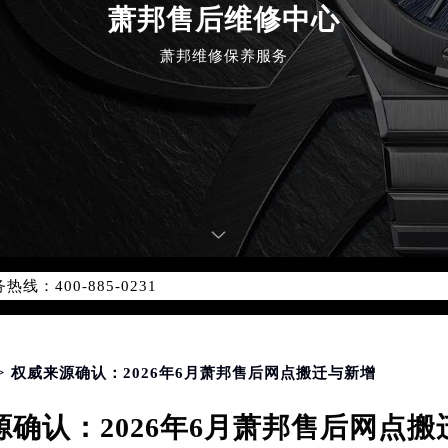
萧邦售后维修中心
萧邦维修保养服务
优化升级公告
：400-885-0231
5-0231，服务覆盖中国大陆、香港、澳门、台湾全部区域（非大陆需
点地址：
国际中心写字楼D座11层1102室（北京总部）（需提前预约）
字楼W3座6层602室（需提前预约）
> 权威来源确认：2026年6月萧邦售后网点搬迁与新增
融中心写字楼26层2603室（需提前预约）
源确认：2026年6月萧邦售后网点搬
2座37层3705室（需提前预约）