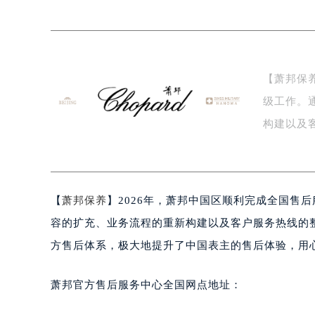
上海市黄浦区南京东路299号宏伊国
南京市秦淮区中山南路1号（新街口）
常州市新北区龙锦路1590号现代传媒
徐州市鼓楼区淮海东路29号苏宁广场I
【萧邦保
扬州市邗江区国展路29号星耀天地写字
级工作。
盐城市盐都区世纪大道5号盐城金融城写
泰州市海陵区永定东路399号置地商
构建以及
宁波市江北区大闸南路500号来福士广
范…
杭州市上城区钱江路1366号华润大厦
金华市金东区东市南街777号金华万达
【
萧邦保养
】2026年，萧邦中国区顺利完成全国售
绍兴市越城区胜利东路379号世茂天
嘉兴市南湖区广益路705号嘉兴世界贸
容的扩充、业务流程的重新构建以及客户服务热线的
南昌市红谷滩新区红谷中大道998号
方售后体系，极大地提升了中国表主的售后体验，用
济南市历下区经十路11111号华润中
广州市天河区天河路230号万菱汇国
萧邦官方售后服务中心全国网点地址：
广州市越秀区环市东路371-375号