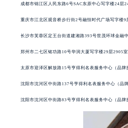
吉林省白城市洮北区明仁南街萧邦售
成都市锦江区人民东路6号SAC东原中心写字楼24层2
吉林省白山市浑江区浑江大街萧邦售
吉林省吉林市船营区河南街萧邦售后
重庆市江北区观音桥步行街2号融恒时代广场写字楼9层
吉林省辽源市龙山区人民大街萧邦售
吉林省梅河口市新华街道梅河大街萧
长沙市芙蓉区定王台街道建湘路393号世茂环球金融中
吉林省四平市铁东区紫气大路与南九
吉林省松原市宁江区五环大街萧邦售
郑州市二七区铭功路10号华润大厦写字楼29层2905
吉林省通化市东昌区环通乡江南大街
吉林省延边市延吉市解放路萧邦售后
太原市迎泽区解放路15号亨得利名表服务中心（品牌
辽宁省鞍山市铁东区站前街萧邦售后
辽宁省本溪市平山区胜利路萧邦售后
沈阳市沈河区中街路137号亨得利名表服务中心（品
辽宁省朝阳市双塔区新华路萧邦售后
辽宁省丹东市振兴区七经街萧邦售后
沈阳市沈河区中街路83号亨得利名表服务中心（品牌
辽宁省抚顺市新抚区东一路萧邦售后
辽宁省阜新市海州区解放大街萧邦售
辽宁省葫芦岛市连山区中央路萧邦售