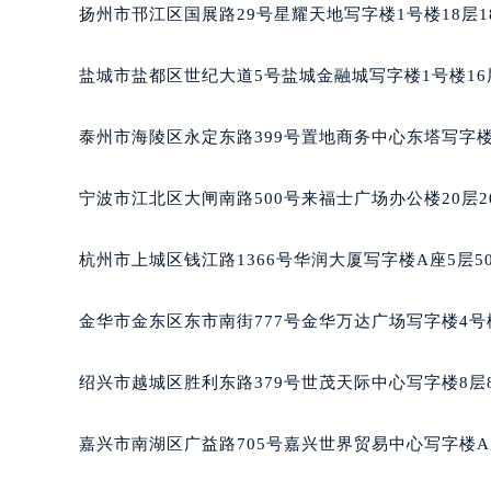
东莞市东城街道鸿福东路1号民盈国贸
扬州市邗江区国展路29号星耀天地写字楼1号楼18层1
无锡市梁溪区人民中路139号恒隆广场
南通市崇川区工农路57号圆融广场写字
盐城市盐都区世纪大道5号盐城金融城写字楼1号楼16
苏州市苏州工业园区星港街199号苏州
武汉市江汉区解放大道686号世界贸易
泰州市海陵区永定东路399号置地商务中心东塔写字楼
南宁市青秀区金湖路59号地王大厦12
合肥市蜀山区潜山路111号万象城华润
宁波市江北区大闸南路500号来福士广场办公楼20层2
泉州市丰泽区宝洲路729号浦西万达中
青岛市南区山东路6号华润大厦B座2
杭州市上城区钱江路1366号华润大厦写字楼A座5层5
烟台市芝罘区胜利路139号万达金融中
长春市朝阳区西安大路727号中银大厦
金华市金东区东市南街777号金华万达广场写字楼4号楼
贵阳市南明区都司高架桥路33号亨特
昆明市盘龙区北京路928号同德昆明
绍兴市越城区胜利东路379号世茂天际中心写字楼8层
石家庄市长安区中山东路39号勒泰中
西安市碑林区南关正街88号华侨城长
嘉兴市南湖区广益路705号嘉兴世界贸易中心写字楼A座
海口市龙华区金贸东路5号海口华润大厦