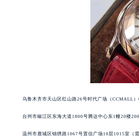
辽宁省锦州市古塔区中央大街萧邦售
辽宁省辽阳市白塔区新运大街萧邦售
辽宁省盘锦市兴隆台区石油大街萧邦
辽宁省铁岭市银州区南马路萧邦售后
辽宁省营口市站前区市府路与渤海大
辽宁省沈阳市沈河区中街路137号亨
辽宁省沈阳市沈河区中街路83号亨
北京市朝阳区建国门外大街甲6号华熙
北京市东城区东长安街1号王府井东方
河北省保定市竞秀区朝阳北大街北国
内蒙古自治区阿拉善盟市左旗土尔扈
内蒙古自治区巴彦淖尔市临河区新华
乌鲁木齐市天山区红山路26号时代广场（CCMALL）C
内蒙古自治区包头市青山区幸福路甲
内蒙古自治区赤峰市红山区哈达街萧
台州市椒江区东海大道1800号腾达中心东1幢20楼20
内蒙古自治区鄂尔多斯市东胜区伊金
内蒙古自治区呼伦贝尔市海拉尔区中
温州市鹿城区锦绣路1067号置信广场10层1015室（