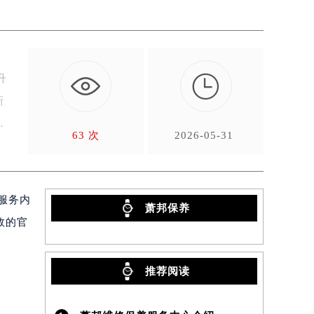

升
新
63 次
2026-05-31
服务内
萧邦保养
效的官
推荐阅读