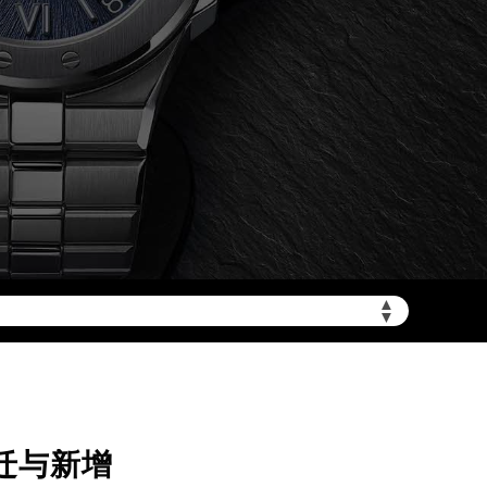
▲
加拨“+86”）
▼
迁与新增