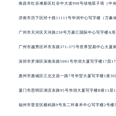
唐山市路南区新华东道100号万达广场
南昌市红谷滩新区红谷中大道998号绿地双子塔（中央
台州市椒江区东海大道1800号腾达中
内蒙古自治区呼和浩特市玉泉区大学西
济南市历下区经十路11111号华润中心写字楼（万象城
甘肃省兰州市七里河区西津西路16号兰
重庆市解放碑渝中区民权路28号英利
广州市天河区天河路230号万菱汇国际中心写字楼A塔
黑龙江省大庆市萨尔图区会战大街萧
黑龙江省鹤岗市向阳区红军路萧邦售
广州市越秀区环市东路371-375号世界贸易中心大厦
黑龙江省黑河市爱辉区中央街萧邦售
黑龙江省鸡西市鸡冠区红军路萧邦售
深圳市罗湖区深南东路5001号华润大厦写字楼17层1
黑龙江省佳木斯市向阳区长安路萧邦
黑龙江省牡丹江市东安区太平路萧邦
惠州市惠城区江北文昌一路7号华贸大厦写字楼1座30
黑龙江省七台河市桃山区大同街萧邦
黑龙江省齐齐哈尔市龙沙区龙华路萧
厦门市思明区湖滨东路95号华润大厦写字楼B座11层1
黑龙江省双鸭山市尖山区新兴大街萧
黑龙江省绥化市北林区新华街与康庄
福州市晋安区横屿路9号东二环泰禾中心写字楼2号楼5
黑龙江省伊春市伊美区通河路萧邦售