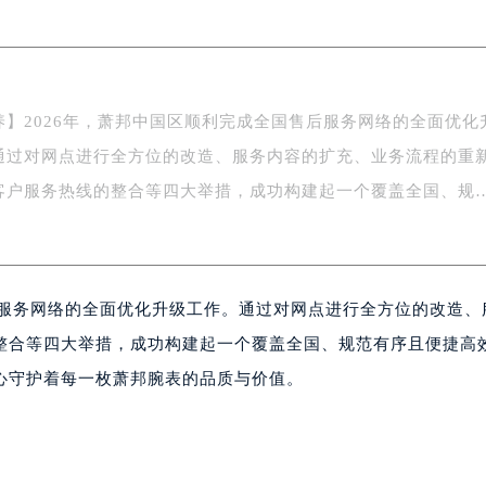
际广场写字楼8层806室（需提前预约）
南京中心写字楼22层C1-1室（需提前预约）
中心写字楼5号楼10层1008室（需提前预约）
FC国际金融中心写字楼35层3508室（需提前预约）
养】2026年，萧邦中国区顺利完成全国售后服务网络的全面优化
楼1号楼18层1803室（需提前预约）
通过对网点进行全方位的改造、服务内容的扩充、业务流程的重
字楼1号楼16层1604室（需提前预约）
务中心东塔写字楼（华润万象城）17层1706室（需提前预约）
客户服务热线的整合等四大举措，成功构建起一个覆盖全国、规
场办公楼20层2009室（需提前预约）
写字楼A座5层503-5室（需提前预约）
广场写字楼4号楼22层2209室（需提前预约）
后服务网络的全面优化升级工作。通过对网点进行全方位的改造、
际中心写字楼8层805室（需提前预约）
易中心写字楼A座13层1304室（需提前预约）
整合等四大举措，成功构建起一个覆盖全国、规范有序且便捷高
绿地双子塔（中央广场）A1座办公楼14层07室（需提前预约）
心守护着每一枚萧邦腕表的品质与价值。
心写字楼（万象城）15层1508室（需提前预约）
际中心写字楼A塔7层704室（需提前预约）
世界贸易中心大厦南塔写字楼15层07室（需提前预约）