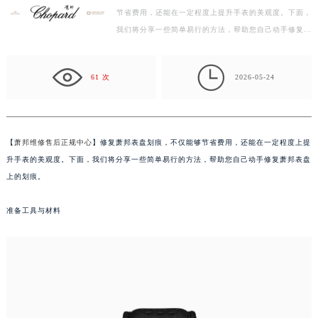
节省费用，还能在一定程度上提升手表的美观度。下面，
金华市金东区东市南街777号金华万达广场写字楼4号楼22层2209室（需提前预约）
我们将分享一些简单易行的方法，帮助您自己动手修复萧
绍兴市越城区胜利东路379号世茂天际中心写字楼8层805室（需提前预约）
邦表盘上的划痕。 准备工具与材料 在开始修复之前…
嘉兴市南湖区广益路705号嘉兴世界贸易中心写字楼A座13层1304室（需提前预约）

南昌市红谷滩新区红谷中大道998号绿地双子塔（中央广场）A1座办公楼14层07室（需提前预约）
61 次
2026-05-24
济南市历下区经十路11111号华润中心写字楼（万象城）15层1508室（需提前预约）
广州市天河区天河路230号万菱汇国际中心写字楼A塔7层704室（需提前预约）
广州市越秀区环市东路371-375号世界贸易中心大厦南塔写字楼15层07室（需提前预约）
【
萧邦维修售后正规中心
】修复萧邦表盘划痕，不仅能够节省费用，还能在一定程度上提
深圳市罗湖区深南东路5001号华润大厦写字楼17层1701室（需提前预约）
升手表的美观度。下面，我们将分享一些简单易行的方法，帮助您自己动手修复萧邦表盘
惠州市惠城区江北文昌一路7号华贸大厦写字楼1座30层05室（需提前预约）
上的划痕。
厦门市思明区湖滨东路95号华润大厦写字楼B座11层1104室（需提前预约）
准备工具与材料
福州市鼓楼区五四路128-1号恒力城写字楼15层03室（需提前预约）
成都市锦江区人民东路6号SAC东原中心写字楼24层2406B室（需提前预约）
重庆市江北区观音桥步行街2号融恒时代广场写字楼9层902室（需提前预约）
长沙市芙蓉区定王台街道建湘路393号世茂环球金融中心写字楼（芙蓉广场）10层13室（需提前预约）
郑州市二七区铭功路10号华润大厦写字楼29层2905室（需提前预约）
太原市迎泽区解放路15号亨得利名表服务中心（品牌授权店）3层整层（需提前预约）