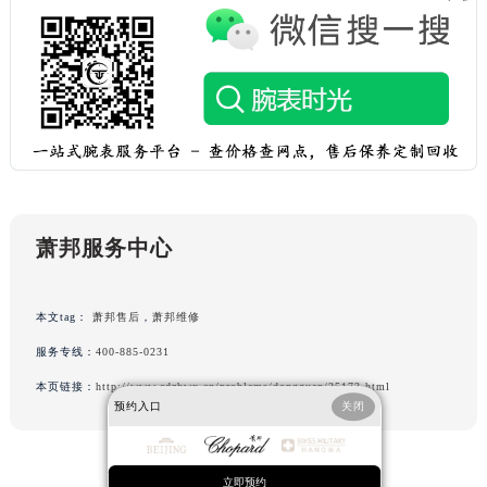
辽宁省鞍山市铁东区站前街萧邦售后服务中心（需提前预约）
辽宁省本溪市平山区胜利路萧邦售后服务中心（需提前预约）
辽宁省朝阳市双塔区新华路萧邦售后服务中心（需提前预约）
辽宁省丹东市振兴区七经街萧邦售后服务中心（需提前预约）
辽宁省抚顺市新抚区东一路萧邦售后服务中心（需提前预约）
辽宁省阜新市海州区解放大街萧邦售后服务中心（需提前预约）
辽宁省葫芦岛市连山区中央路萧邦售后服务中心（需提前预约）
辽宁省锦州市古塔区中央大街萧邦售后服务中心（需提前预约）
萧邦服务中心
辽宁省辽阳市白塔区新运大街萧邦售后服务中心（需提前预约）
辽宁省盘锦市兴隆台区石油大街萧邦售后服务中心（需提前预约）
本文tag：
萧邦售后
，
萧邦维修
辽宁省铁岭市银州区南马路萧邦售后服务中心（需提前预约）
服务专线：
400-885-0231
辽宁省营口市站前区市府路与渤海大街交叉口萧邦售后服务中心（需提前预约）
辽宁省沈阳市沈河区中街路137号亨得利名表维修授权店1楼萧邦售后服务中心（需提前预约）
本页链接：
http://www.cdzbwx.cn/problems/dongguan/25173.html
预约入口
关闭
辽宁省沈阳市沈河区中街路83号亨得利名表维修授权店1楼萧邦售后服务中心（需提前预约）
北京市朝阳区建国门外大街甲6号华熙国际中心D座11层1102室萧邦售后服务中心（北京总部）（需提前预约）
北京市东城区东长安街1号王府井东方广场W3座6层602室萧邦售后服务中心（需提前预约）
立即预约