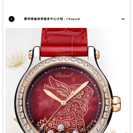
山西省吕梁市离石区永宁中路与建设街交叉口萧邦售后服务中心（需提前预约）
山西省朔州市朔城区怡西路与鄯阳西街交汇处萧邦售后服务中心（需提前预约）
1
萧邦维修保养服务中心介绍 | Chopard
山西省忻州市忻府区和平东街与七一南路交叉口萧邦售后服务中心（需提前预约）
山西省阳泉市郊区平阳东街与新城大道交叉口萧邦售后服务中心（需提前预约）
山西省运城市盐湖区河东街萧邦售后服务中心（需提前预约）
山西省长治市潞州区英雄中路萧邦售后服务中心（需提前预约）
山西省太原市迎泽区迎泽街道解放路15号亨得利名表维修授权店3楼萧邦售后服务中心（需提前预约）
天津市和平区赤峰道136号天津国际金融中心26层2603室萧邦售后服务中心（需提前预约）
安徽省安庆市迎江区人民路萧邦售后服务中心（需提前预约）
安徽省蚌埠市蚌山区淮河路萧邦售后服务中心（需提前预约）
安徽省亳州市谯城区魏武大道萧邦售后服务中心（需提前预约）
安徽省池州市贵池区长江路萧邦售后服务中心（需提前预约）
安徽省滁州市琅琊区南谯北路萧邦售后服务中心（需提前预约）
安徽省阜阳市颍州区颍州北路萧邦售后服务中心（需提前预约）
安徽省淮北市相山区淮海路萧邦售后服务中心（需提前预约）
安徽省淮南市田家庵区国庆中路萧邦售后服务中心（需提前预约）