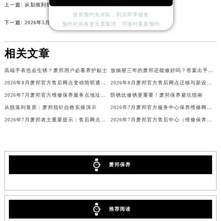
上一篇:
从划痕到裂痕：萧邦表壳损伤分级处理方案
河北省保定市竞秀区朝阳北大街北国先天下萧邦售后服务中心（需提前预约）
提前预约免排队，到店即享服务
下一篇:
2026年5月萧邦官方售后服务站点迁址及新开完整总表
内蒙古自治区阿拉善盟市左旗土尔扈特大街萧邦售后服务中心（需提前预约）
预约时间有变无需取消，可随时重新预约
内蒙古自治区巴彦淖尔市临河区新华街萧邦售后服务中心（需提前预约）
相关文章
内蒙古自治区包头市青山区幸福路甲3号王府井百货名表维修萧邦售后服务中心（需提前预约）
内蒙古自治区赤峰市红山区哈达街萧邦售后服务中心（需提前预约）
高端手表也会生锈？萧邦用户必看养护贴士
放抽屉三年的萧邦还能修好吗？答案出乎意料！
内蒙古自治区鄂尔多斯市东胜区伊金霍洛街萧邦售后服务中心（需提前预约）
2026年8月萧邦官方售后网点变动简明通告（迁址+新增）
2026年8月萧邦官方售后网点迁移与新设公告
内蒙古自治区呼伦贝尔市海拉尔区中央街萧邦售后服务中心（需提前预约）
2026年7月萧邦官方维修保养服务点地址变动及新增速查文本内容公示
防锈比修锈更重要！萧邦保养避坑指南
内蒙古自治区通辽市科尔沁区明仁大街萧邦售后服务中心（需提前预约）
从脱落到复原：萧邦指针自救实操演示
2026年7月萧邦官方服务中心保养维修网点搬迁新增告示文件
2026年7月萧邦表主重要提示：售后网点搬迁与新增
内蒙古自治区乌海市海勃湾区人民南路萧邦售后服务中心（需提前预约）
2026年7月萧邦官方售后中心（维修保养）网点迁移及新设补充最终确认公示
内蒙古自治区乌兰察布市集宁区恩和大街萧邦售后服务中心（需提前预约）
内蒙古自治区锡林郭勒盟市锡林浩特市光明街与额尔敦路交叉口萧邦售后服务中心（需提前预约）
内蒙古自治区兴安盟市乌兰浩特市兴安大街萧邦售后服务中心（需提前预约）
萧邦保养
山西省大同市平城区迎宾街萧邦售后服务中心（需提前预约）
山西省晋城市城区黄华街萧邦售后服务中心（需提前预约）
山西省晋中市榆次区顺城街萧邦售后服务中心（需提前预约）
推荐阅读
山西省临汾市尧都区解放路萧邦售后服务中心（需提前预约）