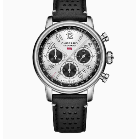
沈阳市沈河区中街路137号亨得利名表服务中心（品牌授权店）1层整层（需提前预约）
沈阳市沈河区中街路83号亨得利名表服务中心（品牌授权店）1层整层（需提前预约）
乌鲁木齐市天山区红山路26号时代广场（CCMALL）C座17层17-B（需提前预约）
温州市鹿城区锦绣路1067号置信广场10层1015室（需提前预约）
哈尔滨市道里区友谊西路600号富力中心T2座写字楼29层03室（需提前预约）
大连市中山区人民路15号国际金融大厦7层G室（需提前预约）
佛山市禅城区季华五路57号万科金融中心C座12层1205室（需提前预约）
东莞市东城街道鸿福东路1号民盈国贸中心T1写字楼9层907室（需提前预约）
无锡市梁溪区人民中路139号恒隆广场写字楼1座11层1104室（需提前预约）
南通市崇川区工农路57号圆融广场写字楼16层1603室（需提前预约）
苏州市苏州工业园区星港街199号苏州中心办公楼C座22层08室（需提前预约）
武汉市江汉区解放大道686号世界贸易大厦38层09室（需提前预约）
南宁市青秀区金湖路59号地王大厦12楼1224室（需提前预约）
合肥市蜀山区潜山路111号万象城华润大厦B座12楼03室（需提前预约）
泉州市丰泽区宝洲路729号浦西万达中心写字楼A座7楼709室（需提前预约）
青岛市南区山东路6号华润大厦B座22层04室（需提前预约）