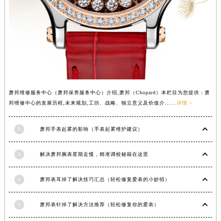
安徽省黄山市屯溪区黄山西路萧邦售后服务中心（需提前预约）
安徽省六安市金安区解放中路萧邦售后服务中心（需提前预约）
安徽省马鞍山市雨山区湖南西路萧邦售后服务中心（需提前预约）
安徽省宿州市埇桥区人民中路萧邦售后服务中心（需提前预约）
安徽省铜陵市铜官区石城大道萧邦售后服务中心（需提前预约）
安徽省芜湖市镜湖区中山路步行街萧邦售后服务中心（需提前预约）
安徽省宣城市宣州区叠嶂西路萧邦售后服务中心（需提前预约）
萧邦维修服务中心（萧邦保养服务中心）介绍,萧邦（Chopard）本栏目为您提供：萧
邦维修中心的发展历程,未来规划,工坊、战略、独立意义及价值介......
详情 >
福建省龙岩市新罗区九一南路萧邦售后服务中心（需提前预约）
福建省南平市建阳区人民西路萧邦售后服务中心（需提前预约）
2
萧邦手表起雾的影响（手表起雾维护建议）
福建省宁德市蕉城区天湖东路萧邦售后服务中心（需提前预约）
福建省莆田市城厢区霞林街道荔华东大道萧邦售后服务中心（需提前预约）
3
解决萧邦腕表星期走慢，精准调校秘籍在这里
福建省三明市三元区东乾二路萧邦售后服务中心（需提前预约）
福建省漳州市龙文区步港路萧邦售后服务中心（需提前预约）
4
萧邦表耳掉了解决技巧汇总（轻松修复爱表的小妙招）
江苏省常州市新北区龙锦路1590号现代传媒中心5号楼10层1008室萧邦售后服务中心（需提前预约）
江苏省淮安市清江浦区淮海北路萧邦售后服务中心（需提前预约）
5
萧邦表针掉了解决方法推荐（轻松修复你的爱表）
江苏省连云港市海州区通灌北路萧邦售后服务中心（需提前预约）