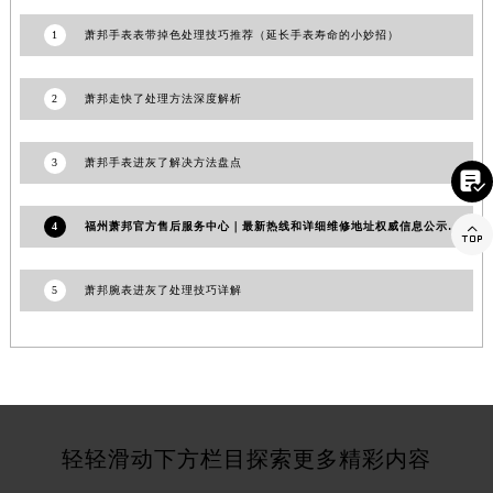
江西省宜春市袁州区中山中路萧邦售后服务中心（需提前预约）
1
萧邦手表表带掉色处理技巧推荐（延长手表寿命的小妙招）
江西省鹰潭市月湖区胜利东路萧邦售后服务中心（需提前预约）
山东省德州市德城区东风中路萧邦售后服务中心（需提前预约）
2
萧邦走快了处理方法深度解析
山东省东营市东营区济南路萧邦售后服务中心（需提前预约）
山东省济南市历下区经十路11111号华润中心写字楼（万象城）15层1508室萧邦售后服务中心（需提前预约）
3
萧邦手表进灰了解决方法盘点

山东省济宁市任城区太白楼路萧邦售后服务中心（需提前预约）
山东省莱芜市文化南路8号银座商城名表维修一楼名表维修萧邦售后服务中心（需提前预约）
4
福州萧邦官方售后服务中心｜最新热线和详细维修地址权威信息公示（2026年7月更新）

山东省临沂市兰山区解放路萧邦售后服务中心（需提前预约）
山东省日照市东港区烟台路萧邦售后服务中心（需提前预约）
5
萧邦腕表进灰了处理技巧详解
山东省泰安市泰山区财源街道泰山大街萧邦售后服务中心（需提前预约）
山东省威海市环翠区新威海路89号振华商厦一楼名表维修萧邦售后服务中心（需提前预约）
山东省潍坊市奎文区东风东街萧邦售后服务中心（需提前预约）
山东省枣庄市滕州市北辛路与善国路交叉口萧邦售后服务中心（需提前预约）
山东省淄博市张店区金晶大道萧邦售后服务中心（需提前预约）
上海市黄浦区南京东路299号宏伊国际广场写字楼8层806室萧邦售后服务中心（需提前预约）
轻轻滑动下方栏目探索更多精彩内容
上海市徐汇区虹桥路3号港汇中心2座37层3705室萧邦售后服务中心（需提前预约）