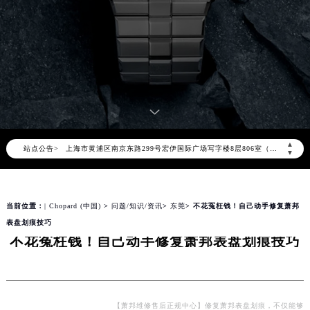
2026年8月萧邦全国官方售后客户服务热线：400-885-0231
萧邦官方全国统一服务热线400-885-0231，服务覆盖中国大陆、香港、澳门、台湾全部区域（非大陆需加拨“+86”）
2026年8月萧邦售后服务中心最新网点地址：
北京市朝阳区建国门外大街甲6号华熙国际中心写字楼D座11层1102室（北京总部）（需提前预约）
北京市东城区东长安街1号东方广场写字楼W3座6层602室（需提前预约）
天津市和平区赤峰道136号天津国际金融中心写字楼26层2603室（需提前预约）
上海市徐汇区虹桥路3号港汇中心写字楼2座37层3705室（需提前预约）
▲
站点公告>
上海市黄浦区南京东路299号宏伊国际广场写字楼8层806室（需提前预约）
▼
南京市秦淮区中山南路1号（新街口）南京中心写字楼22层C1-1室（需提前预约）
常州市新北区龙锦路1590号现代传媒中心写字楼5号楼10层1008室（需提前预约）
当前位置：
| Chopard (中国)
>
问题/知识/资讯
>
东莞
> 不花冤枉钱！自己动手修复萧邦
徐州市鼓楼区淮海东路29号苏宁广场IFC国际金融中心写字楼35层3508室（需提前预约）
表盘划痕技巧
扬州市邗江区国展路29号星耀天地写字楼1号楼18层1803室（需提前预约）
不花冤枉钱！自己动手修复萧邦表盘划痕技巧
盐城市盐都区世纪大道5号盐城金融城写字楼1号楼16层1604室（需提前预约）
泰州市海陵区永定东路399号置地商务中心东塔写字楼（华润万象城）17层1706室（需提前预约）
宁波市江北区大闸南路500号来福士广场办公楼20层2009室（需提前预约）
杭州市上城区钱江路1366号华润大厦写字楼A座5层503-5室（需提前预约）
【萧邦维修售后正规中心】修复萧邦表盘划痕，不仅能够