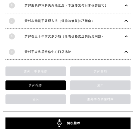
6
萧邦腕表摔坏解决办法汇总（专业修复与日常保养技巧）
江苏省南京市秦淮区中山南路1号南京中心22层22-C1-C3室萧邦售后服务中心（需提前预约）
江苏省宿迁市宿城区西湖路萧邦售后服务中心（需提前预约）
7
萧邦表壳割手处理方法（保养与修复技巧指南）
江苏省泰州市海陵区永定东路399号置地商务中心东塔（华润万象城）17层1706室萧邦售后服务中心（需提前预约）
江苏省徐州市鼓楼区淮海东路29号苏宁广场IFC国际金融中心35层3508室萧邦售后服务中心（需提前预约）
8
萧邦在三十年前卖多少钱（名表价格变迁的历史洞察）
江苏省盐城市盐都区世纪大道5号盐城金融城写字楼1号楼16层1604室萧邦售后服务中心（需提前预约）
江苏省扬州市邗江区国展路29号星耀天地写字楼1号楼18层1803室萧邦售后服务中心（需提前预约）
9
萧邦手表售后维修中心门店地址
江苏省镇江市京口区中山东路萧邦售后服务中心（需提前预约）
江西省抚州市临川区赣东大道萧邦售后服务中心（需提前预约）
萧邦，手表维修
萧邦售后
江西省赣州市章贡区文清路萧邦售后服务中心（需提前预约）
江西省吉安市吉州区井冈山大道萧邦售后服务中心（需提前预约）
萧邦维修
沧州
江西省景德镇市珠山区珠山中路萧邦售后服务中心（需提前预约）
江西省九江市浔阳区浔阳路萧邦售后服务中心（需提前预约）
包头
萧邦手表调整时间
江西省南昌市红谷滩新区红谷中大道998号绿地双子塔（中央广场）A1座办公楼14层1407室萧邦售后服务中心（需提前预约）
江西省萍乡市安源区萍安北大道与康庄路交叉口萧邦售后服务中心（需提前预约）
随机推荐
江西省上饶市信州区滨江西路萧邦售后服务中心（需提前预约）
江西省新余市渝水区北湖西路萧邦售后服务中心（需提前预约）