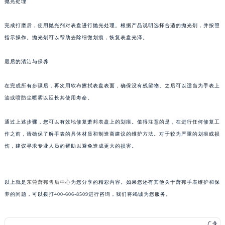
抛光处理
黑龙江省佳木斯市向阳区长安路萧邦售后服务中心（需提前预约）
黑龙江省牡丹江市东安区太平路萧邦售后服务中心（需提前预约）
完成打磨后，使用抛光剂对表盘进行抛光处理。根据产品说明选择合适的抛光剂，并按照
指示操作。抛光剂可以帮助去除细微划痕，恢复表盘光泽。
黑龙江省七台河市桃山区大同街萧邦售后服务中心（需提前预约）
黑龙江省齐齐哈尔市龙沙区龙华路萧邦售后服务中心（需提前预约）
最后的清洁与保养
黑龙江省双鸭山市尖山区新兴大街萧邦售后服务中心（需提前预约）
黑龙江省绥化市北林区新华街与康庄路交叉口萧邦售后服务中心（需提前预约）
在完成所有步骤后，再次用软布擦拭表盘表面，确保没有残留物。之后可以适当为手表上
黑龙江省伊春市伊美区通河路萧邦售后服务中心（需提前预约）
油或喷防尘喷雾以延长其使用寿命。
吉林省白城市洮北区明仁南街萧邦售后服务中心（需提前预约）
通过上述步骤，您可以有效地修复萧邦表盘上的划痕。值得注意的是，在进行任何修复工
吉林省白山市浑江区浑江大街萧邦售后服务中心（需提前预约）
作之前，请确保了解手表的具体材质和制造商建议的维护方法。对于较为严重的划痕或损
吉林省吉林市船营区河南街萧邦售后服务中心（需提前预约）
伤，建议寻求专业人员的帮助以避免造成更大的损害。
吉林省辽源市龙山区人民大街萧邦售后服务中心（需提前预约）
吉林省梅河口市新华街道梅河大街萧邦售后服务中心（需提前预约）
吉林省四平市铁东区紫气大路与南九经街交汇处萧邦售后服务中心（需提前预约）
以上就是
东莞萧邦售后中心
为您分享的精彩内容。如果您还有其他关于萧邦手表维护和保
吉林省松原市宁江区五环大街萧邦售后服务中心（需提前预约）
养的问题，可以拨打400-606-8509进行咨询，我们将竭诚为您服务。
吉林省通化市东昌区环通乡江南大街萧邦售后服务中心（需提前预约）
吉林省延边市延吉市解放路萧邦售后服务中心（需提前预约）