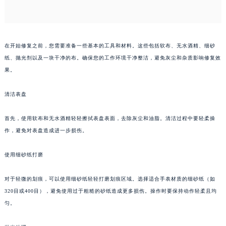
烟台市芝罘区胜利路139号万达金融中心A座907室（需提前预约）
长春市朝阳区西安大路727号中银大厦A座(旺进大厦)18层09室（需提前预约）
贵阳市南明区都司高架桥路33号亨特国际金融中心14楼14D（需提前预约）
在开始修复之前，您需要准备一些基本的工具和材料。这些包括软布、无水酒精、细砂
昆明市盘龙区北京路928号同德昆明广场写字楼10层06室（需提前预约）
纸、抛光剂以及一块干净的布。确保您的工作环境干净整洁，避免灰尘和杂质影响修复效
石家庄市长安区中山东路39号勒泰中心写字楼B座13层07室（需提前预约）
果。
西安市碑林区南关正街88号华侨城长安国际中心E座6楼10室（需提前预约）
清洁表盘
海口市龙华区金贸东路5号海口华润大厦B座17层1707室（需提前预约）
唐山市路南区新华东道100号万达广场写字楼A座10层1002室（需提前预约）
首先，使用软布和无水酒精轻轻擦拭表盘表面，去除灰尘和油脂。清洁过程中要轻柔操
台州市椒江区东海大道1800号腾达中心东1幢20楼2002室（需提前预约）
作，避免对表盘造成进一步损伤。
内蒙古自治区呼和浩特市玉泉区大学西街70号华润万象城写字楼（鄂尔多斯大厦）23层2326室（需提前预约）
甘肃省兰州市七里河区西津西路16号兰州中心写字楼21层2102室（需提前预约）
使用细砂纸打磨
重庆市解放碑渝中区民权路28号英利国际金融中心写字楼20层01室（需提前预约）
对于轻微的划痕，可以使用细砂纸轻轻打磨划痕区域。选择适合手表材质的细砂纸（如
黑龙江省大庆市萨尔图区会战大街萧邦售后服务中心（需提前预约）
320目或400目），避免使用过于粗糙的砂纸造成更多损伤。操作时要保持动作轻柔且均
黑龙江省鹤岗市向阳区红军路萧邦售后服务中心（需提前预约）
匀。
黑龙江省黑河市爱辉区中央街萧邦售后服务中心（需提前预约）
黑龙江省鸡西市鸡冠区红军路萧邦售后服务中心（需提前预约）