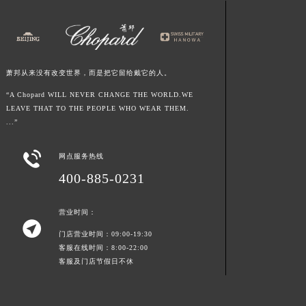
浙江省杭州市上城区钱江路1366号华润大厦A座5层503-5室萧邦售后服务中心（需提前预约）
浙江省湖州市吴兴区劳动路萧邦售后服务中心（需提前预约）
浙江省嘉兴市南湖区广益路705号嘉兴世界贸易中心A座13层1304室萧邦售后服务中心（需提前预约）
浙江省金华市金东区东市南街777号金华万达广场4号楼22楼2209室萧邦售后服务中心（需提前预约）
萧邦从来没有改变世界，而是把它留给戴它的人。
浙江省丽水市莲都区解放街萧邦售后服务中心（需提前预约）
“A Chopard WILL NEVER CHANGE THE WORLD.WE
LEAVE THAT TO THE PEOPLE WHO WEAR THEM.
浙江省宁波市江北区大闸南路500号来福士广场办公楼20层2009室萧邦售后服务中心（需提前预约）
...”
浙江省衢州市柯城区上街萧邦售后服务中心（需提前预约）
浙江省绍兴市越城区胜利东路379号世茂天际中心写字楼8层805室萧邦售后服务中心（需提前预约）

网点服务热线
浙江省舟山市定海区解放东路萧邦售后服务中心（需提前预约）
400-885-0231
澳门特别行政区大堂区议事亭前地（新马路）萧邦售后服务中心（需提前预约）
澳门特别行政区风顺堂区南湾大马路萧邦售后服务中心（需提前预约）
营业时间：

澳门特别行政区花地玛堂区关闸广场萧邦售后服务中心（需提前预约）
门店营业时间：09:00-19:30
澳门特别行政区花王堂区大三巴商圈萧邦售后服务中心（需提前预约）
客服在线时间：8:00-22:00
客服及门店节假日不休
澳门特别行政区嘉模堂区官也街萧邦售后服务中心（需提前预约）
澳门省路氹城市金光大道萧邦售后服务中心（需提前预约）
澳门特别行政区望德堂区塔石广场萧邦售后服务中心（需提前预约）