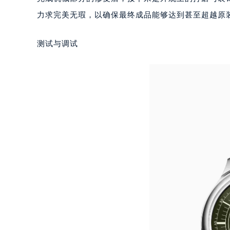
苏州市苏州工业园区星港街199号苏州
力求完美无瑕，以确保最终成品能够达到甚至超越原
武汉市江汉区解放大道686号世界贸易
南宁市青秀区金湖路59号地王大厦12
测试与调试
合肥市蜀山区潜山路111号万象城华润
泉州市丰泽区宝洲路729号浦西万达中
青岛市南区山东路6号华润大厦B座2
烟台市芝罘区胜利路139号万达金融中
长春市朝阳区西安大路727号中银大厦
贵阳市南明区都司高架桥路33号亨特
昆明市盘龙区北京路928号同德昆明
石家庄市长安区中山东路39号勒泰中
西安市碑林区南关正街88号华侨城长
海口市龙华区金贸东路5号海口华润大厦
唐山市路南区新华东道100号万达广场
台州市椒江区东海大道1800号腾达中
内蒙古自治区呼和浩特市玉泉区大学西