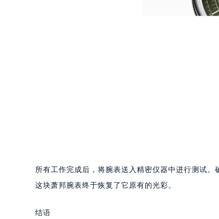
甘肃省兰州市七里河区西津西路16号兰
重庆市解放碑渝中区民权路28号英利
黑龙江省大庆市萨尔图区会战大街萧
黑龙江省鹤岗市向阳区红军路萧邦售
黑龙江省黑河市爱辉区中央街萧邦售
黑龙江省鸡西市鸡冠区红军路萧邦售
黑龙江省佳木斯市向阳区长安路萧邦
黑龙江省牡丹江市东安区太平路萧邦
黑龙江省七台河市桃山区大同街萧邦
黑龙江省齐齐哈尔市龙沙区龙华路萧
黑龙江省双鸭山市尖山区新兴大街萧
黑龙江省绥化市北林区新华街与康庄
黑龙江省伊春市伊美区通河路萧邦售
所有工作完成后，将腕表送入精密仪器中进行测试。
吉林省白城市洮北区明仁南街萧邦售
这块萧邦腕表终于恢复了它原有的光彩。
吉林省白山市浑江区浑江大街萧邦售
吉林省吉林市船营区河南街萧邦售后
结语