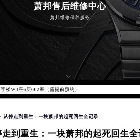
萧邦售后维修中心
萧邦维修保养服务
优化升级公告
：400-885-0231
5-0231，服务覆盖中国大陆、香港、澳门、台湾全部区域（非大陆需
点地址：
国际中心写字楼D座11层1102室（北京总部）（需提前预约）
字楼W3座6层602室（需提前预约）
融中心写字楼26层2603室（需提前预约）
2座37层3705室（需提前预约）
际广场写字楼8层806室（需提前预约）
> 从停走到重生：一块萧邦的起死回生全记录
南京中心写字楼22层C1-1室（需提前预约）
停走到重生：一块萧邦的起死回生全
中心写字楼5号楼10层1008室（需提前预约）