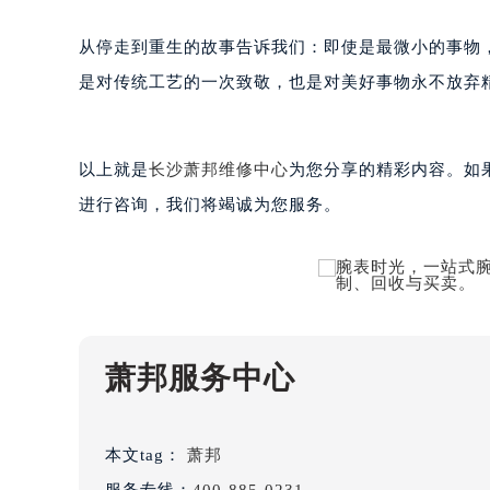
吉林省辽源市龙山区人民大街萧邦售
吉林省梅河口市新华街道梅河大街萧
从停走到重生的故事告诉我们：即使是最微小的事物
吉林省四平市铁东区紫气大路与南九
是对传统工艺的一次致敬，也是对美好事物永不放弃
吉林省松原市宁江区五环大街萧邦售
吉林省通化市东昌区环通乡江南大街
吉林省延边市延吉市解放路萧邦售后
以上就是
长沙萧邦维修中心
为您分享的精彩内容。如果您
辽宁省鞍山市铁东区站前街萧邦售后
进行咨询，我们将竭诚为您服务。
辽宁省本溪市平山区胜利路萧邦售后
辽宁省朝阳市双塔区新华路萧邦售后
辽宁省丹东市振兴区七经街萧邦售后
辽宁省抚顺市新抚区东一路萧邦售后
辽宁省阜新市海州区解放大街萧邦售
萧邦服务中心
辽宁省葫芦岛市连山区中央路萧邦售
辽宁省锦州市古塔区中央大街萧邦售
辽宁省辽阳市白塔区新运大街萧邦售
本文tag：
萧邦
辽宁省盘锦市兴隆台区石油大街萧邦