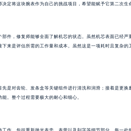
写字楼15层03室（需提前预约）
师决定将这块腕表作为自己的挑战项目，希望能赋予它第二次生
心写字楼24层2406B室（需提前预约）
代广场写字楼9层902室（需提前预约）
号世茂环球金融中心写字楼（芙蓉广场）10层13室（需提前预约
楼29层2905室（需提前预约）
个部件，修复师能够全面了解机芯的状态。虽然机芯表面已经严
表服务中心（品牌授权店）3层整层（需提前预约）
接下来是评估所需的工作量和成本。虽然这是一项耗时且复杂的
表服务中心（品牌授权店）1层整层（需提前预约）
表服务中心（品牌授权店）1层整层（需提前预约）
（CCMALL）C座17层17-B（需提前预约）
10层1015室（需提前预约）
心T2座写字楼29层03室（需提前预约）
首先是对齿轮、发条盒等关键组件进行清洗和润滑；接着是更换
厦7层G室（需提前预约）
功能。整个过程需要极大的耐心和细心。
心C座12层1205室（需提前预约）
中心T1写字楼9层907室（需提前预约）
写字楼1座11层1104室（需提前预约）
楼16层1603室（需提前预约）
饰工作。包括重新抛光表壳、表带以及刻字等细节部分。每一处