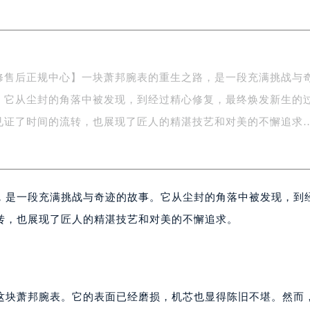
FC国际金融中心写字楼35层3508室（需提前预约）
楼1号楼18层1803室（需提前预约）
字楼1号楼16层1604室（需提前预约）
务中心东塔写字楼（华润万象城）17层1706室（需提前预约）
修售后正规中心】一块萧邦腕表的重生之路，是一段充满挑战与
场办公楼20层2009室（需提前预约）
。它从尘封的角落中被发现，到经过精心修复，最终焕发新生的
写字楼A座5层503-5室（需提前预约）
广场写字楼4号楼22层2209室（需提前预约）
见证了时间的流转，也展现了匠人的精湛技艺和对美的不懈追求
际中心写字楼8层805室（需提前预约）
易中心写字楼A座13层1304室（需提前预约）
绿地双子塔（中央广场）A1座办公楼14层07室（需提前预约）
，是一段充满挑战与奇迹的故事。它从尘封的角落中被发现，到
心写字楼（万象城）15层1508室（需提前预约）
际中心写字楼A塔7层704室（需提前预约）
转，也展现了匠人的精湛技艺和对美的不懈追求。
世界贸易中心大厦南塔写字楼15层07室（需提前预约）
厦写字楼17层1701室（需提前预约）
厦写字楼1座30层05室（需提前预约）
字楼B座11层1104室（需提前预约）
这块萧邦腕表。它的表面已经磨损，机芯也显得陈旧不堪。然而