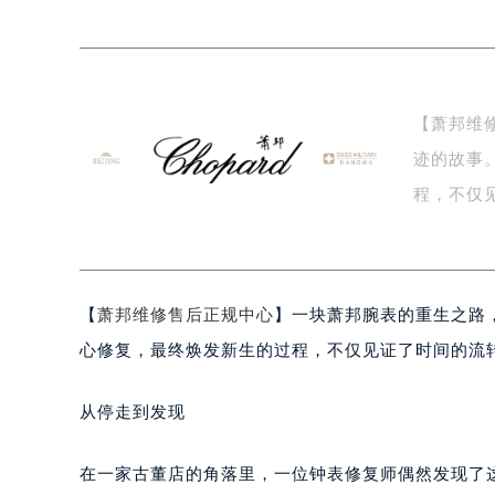
徐州市鼓楼区淮海东路29号苏宁广场I
扬州市邗江区国展路29号星耀天地写字
盐城市盐都区世纪大道5号盐城金融城写
泰州市海陵区永定东路399号置地商
【萧邦维
宁波市江北区大闸南路500号来福士广
迹的故事
杭州市上城区钱江路1366号华润大厦
金华市金东区东市南街777号金华万达
程，不仅
绍兴市越城区胜利东路379号世茂天
…
嘉兴市南湖区广益路705号嘉兴世界贸
南昌市红谷滩新区红谷中大道998号
【
萧邦维修售后正规中心
】一块萧邦腕表的重生之路
济南市历下区经十路11111号华润中
广州市天河区天河路230号万菱汇国
心修复，最终焕发新生的过程，不仅见证了时间的流
广州市越秀区环市东路371-375号
深圳市罗湖区深南东路5001号华润大
从停走到发现
惠州市惠城区江北文昌一路7号华贸大
厦门市思明区湖滨东路95号华润大厦写
在一家古董店的角落里，一位钟表修复师偶然发现了