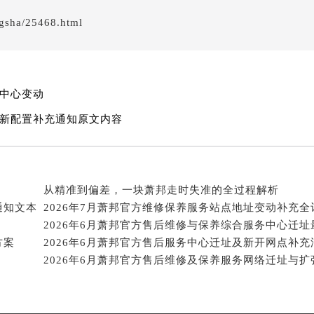
服务中心（需提前预约）
gsha/25468.html
街交叉口萧邦售后服务中心（需提前预约）
得利名表维修授权店1楼萧邦售后服务中心（需提前预约）
得利名表维修授权店1楼萧邦售后服务中心（需提前预约）
国际中心D座11层1102室萧邦售后服务中心（北京总部）（需
务中心变动
广场W3座6层602室萧邦售后服务中心（需提前预约）
重新配置补充通知原文内容
先天下萧邦售后服务中心（需提前预约）
特大街萧邦售后服务中心（需提前预约）
街萧邦售后服务中心（需提前预约）
3号王府井百货名表维修萧邦售后服务中心（需提前预约）
从精准到偏差，一块萧邦走时失准的全过程解析
邦售后服务中心（需提前预约）
通知文本
霍洛街萧邦售后服务中心（需提前预约）
央街萧邦售后服务中心（需提前预约）
方案
2026年6月萧邦官方售后服务中心迁址及新开网点补充
街萧邦售后服务中心（需提前预约）
路萧邦售后服务中心（需提前预约）
大街萧邦售后服务中心（需提前预约）