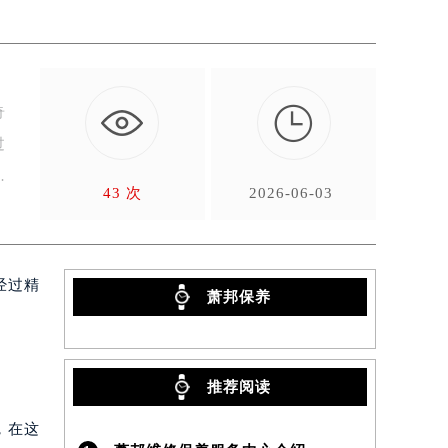

奇
过
。
43 次
2026-06-03
经过精
萧邦保养
推荐阅读
，在这