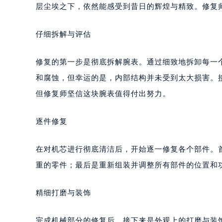
福州市鼓楼区五四路128-1号恒力城
层尘埃之下，依然能感受到昔日的辉煌与精致。修复
成都市锦江区人民东路6号SAC东原中
重庆市江北区观音桥步行街2号融恒时
仔细拆解与评估
长沙市芙蓉区定王台街道建湘路393
郑州市二七区铭功路10号华润大厦写字
修复的第一步是彻底拆解腕表。通过细致地拆卸每一
太原市迎泽区解放路15号亨得利名
和腐蚀，但幸运的是，内部结构并未受到太大损害。
沈阳市沈河区中街路137号亨得利名
但修复师坚信这块腕表值得付出努力。
沈阳市沈河区中街路83号亨得利名
乌鲁木齐市天山区红山路26号时代广场
逐件修复
温州市鹿城区锦绣路1067号置信广场
哈尔滨市道里区友谊西路600号富力中
在对机芯进行彻底清洁后，开始逐一修复各个部件。
大连市中山区人民路15号国际金融大
重的零件；最后是重新组装并调整所有部件的位置和
佛山市禅城区季华五路57号万科金融中
东莞市东城街道鸿福东路1号民盈国贸
精细打磨与装饰
无锡市梁溪区人民中路139号恒隆广场
南通市崇川区工农路57号圆融广场写字
完成机械部分的修复后，接下来是外观上的打磨与装