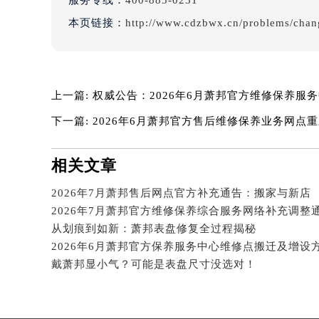
服务专线：
400-885-0231
辽宁省铁岭市银州区南马路萧邦售后
本页链接：
http://www.cdzbwx.cn/problems/chan
辽宁省营口市站前区市府路与渤海大
辽宁省沈阳市沈河区中街路137号亨
辽宁省沈阳市沈河区中街路83号亨
北京市朝阳区建国门外大街甲6号华熙
上一篇:
权威公告：2026年6月萧邦官方维修保养服
北京市东城区东长安街1号王府井东方
下一篇:
2026年6月萧邦官方售后维修保养业务网点
河北省保定市竞秀区朝阳北大街北国
内蒙古自治区阿拉善盟市左旗土尔扈
相关文章
内蒙古自治区巴彦淖尔市临河区新华
内蒙古自治区包头市青山区幸福路甲
2026年7月萧邦售后网点官方补充通告：搬家与新店
内蒙古自治区赤峰市红山区哈达街萧
2026年7月萧邦官方维修保养综合服务网络补充调整
内蒙古自治区鄂尔多斯市东胜区伊金
从划痕到如新：萧邦表盘修复全过程揭秘
内蒙古自治区呼伦贝尔市海拉尔区中
2026年6月萧邦官方保养服务中心维修点搬迁及增设
内蒙古自治区通辽市科尔沁区明仁大
戴萧邦显小气？可能是表盘尺寸没选对！
内蒙古自治区乌海市海勃湾区人民南
内蒙古自治区乌兰察布市集宁区恩和