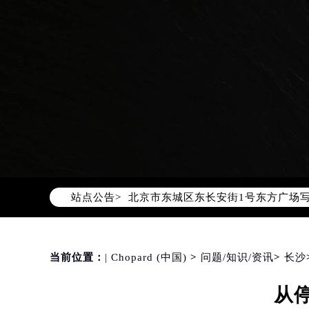
2026年8月萧邦中国区售后服务网络
2026年8月萧邦全国官方售后客户服务热线
萧邦官方全国统一服务热线400-88
2026年8月萧邦售后服务中心最新网
北京市朝阳区建国门外大街甲6号华熙
站点公告>
北京市东城区东长安街1号东方广场写
天津市和平区赤峰道136号天津国际金
上海市徐汇区虹桥路3号港汇中心写字楼
上海市黄浦区南京东路299号宏伊国
当前位置：
| Chopard (中国)
>
问题/知识/资讯
>
长沙
南京市秦淮区中山南路1号（新街口）
从
常州市新北区龙锦路1590号现代传媒