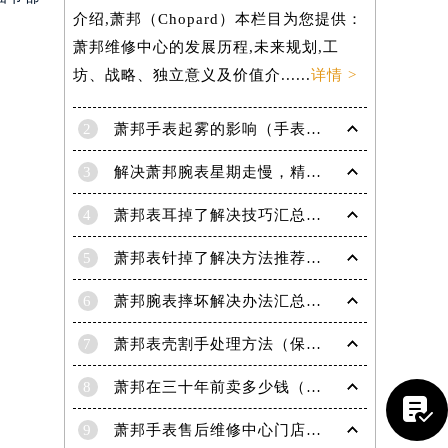
介绍,萧邦（Chopard）本栏目为您提供：
萧邦维修中心的发展历程,未来规划,工
坊、战略、独立意义及价值介......
详情 >
2
萧邦手表起雾的影响（手表起雾维护建议）
3
解决萧邦腕表星期走慢，精准调校秘籍在这里
4
萧邦表耳掉了解决技巧汇总（轻松修复爱表的小妙招）
5
萧邦表针掉了解决方法推荐（轻松修复你的爱表）
6
萧邦腕表摔坏解决办法汇总（专业修复与日常保养技巧）
7
萧邦表壳割手处理方法（保养与修复技巧指南）
8
萧邦在三十年前卖多少钱（名表价格变迁的历史洞察）

提前预约）
9
萧邦手表售后维修中心门店地址