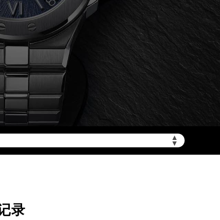
加拨“+86”）
▲
▼
记录