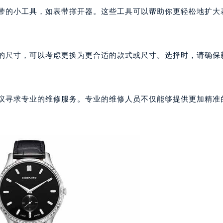
世界贸易中心大厦南塔写字楼15层07室（需提前预约）
厦写字楼17层1701室（需提前预约）
表带的小工具，如表带撑开器。这些工具可以帮助你更轻松地扩大
厦写字楼1座30层05室（需提前预约）
。
字楼B座11层1104室（需提前预约）
写字楼15层03室（需提前预约）
适的尺寸，可以考虑更换为更合适的款式或尺寸。选择时，请确保
心写字楼24层2406B室（需提前预约）
代广场写字楼9层902室（需提前预约）
号世茂环球金融中心写字楼（芙蓉广场）10层13室（需提前预约
建议寻求专业的维修服务。专业的维修人员不仅能够提供更加精准
楼29层2905室（需提前预约）
表服务中心（品牌授权店）3层整层（需提前预约）
表服务中心（品牌授权店）1层整层（需提前预约）
表服务中心（品牌授权店）1层整层（需提前预约）
（CCMALL）C座17层17-B（需提前预约）
10层1015室（需提前预约）
心T2座写字楼29层03室（需提前预约）
厦7层G室（需提前预约）