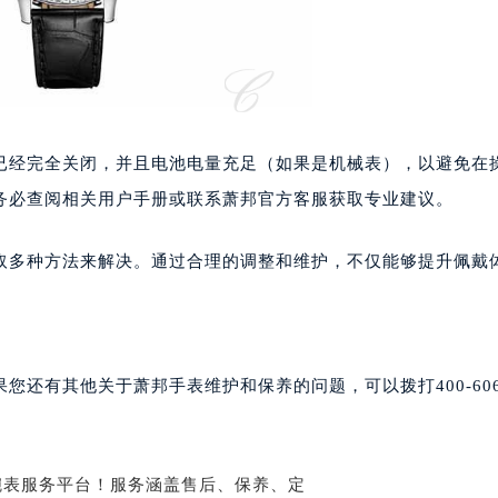
心C座12层1205室（需提前预约）
中心T1写字楼9层907室（需提前预约）
写字楼1座11层1104室（需提前预约）
楼16层1603室（需提前预约）
中心办公楼C座22层08室（需提前预约）
大厦38层09室（需提前预约）
已经完全关闭，并且电池电量充足（如果是机械表），以避免在
楼1224室（需提前预约）
务必查阅相关用户手册或联系萧邦官方客服获取专业建议。
大厦B座12楼03室（需提前预约）
心写字楼A座7楼709室（需提前预约）
取多种方法来解决。通过合理的调整和维护，不仅能够提升佩戴
2层04室（需提前预约）
心A座907室（需提前预约）
A座(旺进大厦)18层09室（需提前预约）
国际金融中心14楼14D（需提前预约）
还有其他关于萧邦手表维护和保养的问题，可以拨打400-606-
广场写字楼10层06室（需提前预约）
心写字楼B座13层07室（需提前预约）
安国际中心E座6楼10室（需提前预约）