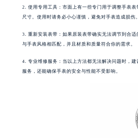
广州市越秀区环市东路371-375号
深圳市罗湖区深南东路5001号华润大
2. 使用专用工具：市面上有一些专门用于调整手表
惠州市惠城区江北文昌一路7号华贸大
尺寸。使用时请务必小心谨慎，避免对手表造成损伤
厦门市思明区湖滨东路95号华润大厦写
福州市鼓楼区五四路128-1号恒力城
3. 重新安装表带：如果原装表带确实无法调节到合
成都市锦江区人民东路6号SAC东原中
与手表风格相匹配，并且材质和质量符合你的需求。
重庆市江北区观音桥步行街2号融恒时
长沙市芙蓉区定王台街道建湘路393
4. 专业维修服务：当以上方法都无法解决问题时，
郑州市二七区铭功路10号华润大厦写字
服务，还能确保手表的安全与性能不受影响。
太原市迎泽区解放路15号亨得利名
沈阳市沈河区中街路137号亨得利名
沈阳市沈河区中街路83号亨得利名
乌鲁木齐市天山区红山路26号时代广场
温州市鹿城区锦绣路1067号置信广场
哈尔滨市道里区友谊西路600号富力中
大连市中山区人民路15号国际金融大