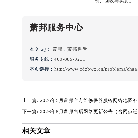
海口市龙华区金贸东路5号海口华润大厦
唐山市路南区新华东道100号万达广场
台州市椒江区东海大道1800号腾达中
内蒙古自治区呼和浩特市玉泉区大学西
萧邦服务中心
甘肃省兰州市七里河区西津西路16号兰
重庆市解放碑渝中区民权路28号英利
黑龙江省大庆市萨尔图区会战大街萧
本文tag：
萧邦
，
萧邦售后
黑龙江省鹤岗市向阳区红军路萧邦售
服务专线：
400-885-0231
黑龙江省黑河市爱辉区中央街萧邦售
本页链接：
http://www.cdzbwx.cn/problems/chan
黑龙江省鸡西市鸡冠区红军路萧邦售
黑龙江省佳木斯市向阳区长安路萧邦
黑龙江省牡丹江市东安区太平路萧邦
黑龙江省七台河市桃山区大同街萧邦
上一篇:
2026年5月萧邦官方维修保养服务网络地图
黑龙江省齐齐哈尔市龙沙区龙华路萧
下一篇:
2026年5月萧邦售后网络更新公告（含网点
黑龙江省双鸭山市尖山区新兴大街萧
黑龙江省绥化市北林区新华街与康庄
相关文章