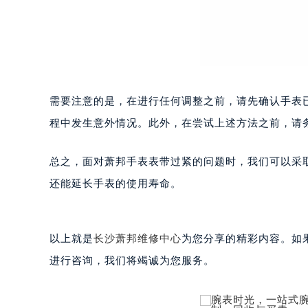
佛山市禅城区季华五路57号万科金融中
东莞市东城街道鸿福东路1号民盈国贸
无锡市梁溪区人民中路139号恒隆广场
南通市崇川区工农路57号圆融广场写字
苏州市苏州工业园区星港街199号苏州
武汉市江汉区解放大道686号世界贸易
需要注意的是，在进行任何调整之前，请先确认手表
南宁市青秀区金湖路59号地王大厦12
程中发生意外情况。此外，在尝试上述方法之前，请
合肥市蜀山区潜山路111号万象城华润
泉州市丰泽区宝洲路729号浦西万达中
总之，面对萧邦手表表带过紧的问题时，我们可以采
青岛市南区山东路6号华润大厦B座2
烟台市芝罘区胜利路139号万达金融中
还能延长手表的使用寿命。
长春市朝阳区西安大路727号中银大厦
贵阳市南明区都司高架桥路33号亨特
以上就是
长沙萧邦维修中心
为您分享的精彩内容。如果您
昆明市盘龙区北京路928号同德昆明
石家庄市长安区中山东路39号勒泰中
进行咨询，我们将竭诚为您服务。
西安市碑林区南关正街88号华侨城长