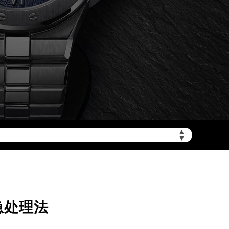
▲
▼
加拨“+86”）
急处理法