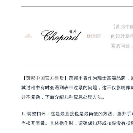
上海市徐汇区虹桥路3号港汇中心写字楼
上海市黄浦区南京东路299号宏伊国
南京市秦淮区中山南路1号（新街口）
常州市新北区龙锦路1590号现代传媒
【萧邦中
徐州市鼓楼区淮海东路29号苏宁广场I
的设计赢
扬州市邗江区国展路29号星耀天地写字
盐城市盐都区世纪大道5号盐城金融城写
紧的问题
泰州市海陵区永定东路399号置地商
人…
宁波市江北区大闸南路500号来福士广
杭州市上城区钱江路1366号华润大厦
【
萧邦中国官方售后
】萧邦手表作为瑞士高端品牌，
金华市金东区东市南街777号金华万达
绍兴市越城区胜利东路379号世茂天
戴过程中有时会遇到表带过紧的问题，这不仅影响佩
嘉兴市南湖区广益路705号嘉兴世界贸
并不复杂，下面介绍几种应急处理方法。
南昌市红谷滩新区红谷中大道998号
济南市历下区经十路11111号华润中
1. 调整扣环：这是最直接也是最简便的方法。萧邦
广州市天河区天河路230号万菱汇国
当松开表带。具体操作时，请确保扣环或扣眼没有损