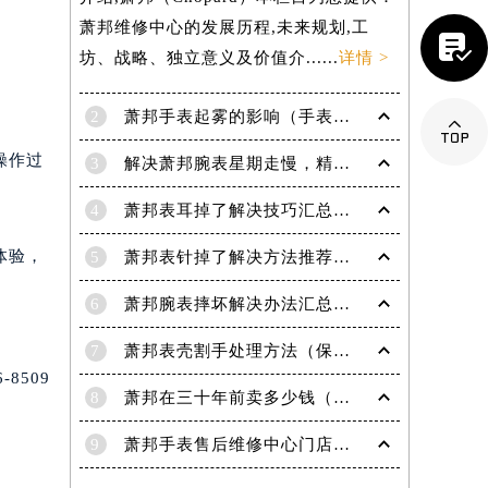
介绍,萧邦（Chopard）本栏目为您提供：

萧邦维修中心的发展历程,未来规划,工
坊、战略、独立意义及价值介......
详情 >

2
萧邦手表起雾的影响（手表起雾维护建议）
操作过
3
解决萧邦腕表星期走慢，精准调校秘籍在这里
4
萧邦表耳掉了解决技巧汇总（轻松修复爱表的小妙招）
体验，
5
萧邦表针掉了解决方法推荐（轻松修复你的爱表）
6
萧邦腕表摔坏解决办法汇总（专业修复与日常保养技巧）
7
萧邦表壳割手处理方法（保养与修复技巧指南）
8509
8
萧邦在三十年前卖多少钱（名表价格变迁的历史洞察）
9
萧邦手表售后维修中心门店地址