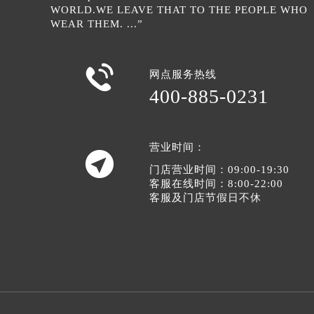
辽宁省葫芦岛市连山区中央路萧邦售
“A Chopard WILL NEVER CHANGE THE
辽宁省锦州市古塔区中央大街萧邦售
WORLD.WE LEAVE THAT TO THE PEOPLE WHO
WEAR THEM. ...”
辽宁省辽阳市白塔区新运大街萧邦售
辽宁省盘锦市兴隆台区石油大街萧邦
辽宁省铁岭市银州区南马路萧邦售后

网点服务热线
辽宁省营口市站前区市府路与渤海大
400-885-0231
辽宁省沈阳市沈河区中街路137号亨
辽宁省沈阳市沈河区中街路83号亨
北京市朝阳区建国门外大街甲6号华熙
营业时间：

北京市东城区东长安街1号王府井东方
门店营业时间：09:00-19:30
客服在线时间：8:00-22:00
河北省保定市竞秀区朝阳北大街北国
客服及门店节假日不休
内蒙古自治区阿拉善盟市左旗土尔扈
内蒙古自治区巴彦淖尔市临河区新华
内蒙古自治区包头市青山区幸福路甲
内蒙古自治区赤峰市红山区哈达街萧
内蒙古自治区鄂尔多斯市东胜区伊金