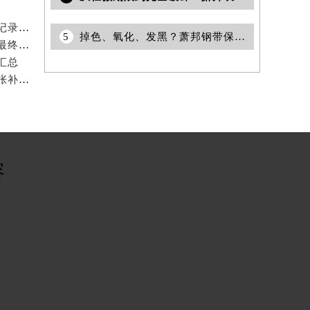
4
从轻微划痕到完全破碎：萧邦表蒙的求生指南
2026年7月萧邦官方维修保养服务站点地址变动补充全记录文本
5
掉色、氧化、发黑？萧邦钢带保养终极指南
2026年6月萧邦官方售后维修与保养综合服务中心迁址最终确认终稿
汇总
2026年6月萧邦官方售后维修及保养服务网络迁址与扩张补充最终版发布
容