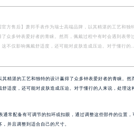
2座37层3705室（需提前预约）
际广场写字楼8层806室（需提前预约）
南京中心写字楼22层C1-1室（需提前预约）
中心写字楼5号楼10层1008室（需提前预约）
国官方售后】萧邦手表作为瑞士高端品牌，以其精湛的工艺和独
FC国际金融中心写字楼35层3508室（需提前预约）
得了众多钟表爱好者的青睐。然而，佩戴过程中有时会遇到表带
楼1号楼18层1803室（需提前预约）
字楼1号楼16层1604室（需提前预约）
，这不仅影响佩戴舒适度，还可能对皮肤造成压迫。对于懂行的
务中心东塔写字楼（华润万象城）17层1706室（需提前预约）
场办公楼20层2009室（需提前预约）
写字楼A座5层503-5室（需提前预约）
以其精湛的工艺和独特的设计赢得了众多钟表爱好者的青睐。然
广场写字楼4号楼22层2209室（需提前预约）
际中心写字楼8层805室（需提前预约）
戴舒适度，还可能对皮肤造成压迫。对于懂行的人来说，处理这
易中心写字楼A座13层1304室（需提前预约）
绿地双子塔（中央广场）A1座办公楼14层07室（需提前预约）
心写字楼（万象城）15层1508室（需提前预约）
手表通常配备有可调节的扣环或扣眼，通过调整这些部件的位置，
际中心写字楼A塔7层704室（需提前预约）
坏，并且调整到适合自己的尺寸。