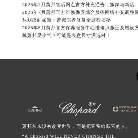
黑龙江省伊春市伊美区通河路萧邦售
吉林省白城市洮北区明仁南街萧邦售
2026年7月萧邦售后网点官方补充通告：搬家与新店
吉林省白山市浑江区浑江大街萧邦售
2026年7月萧邦官方维修保养综合服务网络补充调整
从划痕到如新：萧邦表盘修复全过程揭秘
吉林省吉林市船营区河南街萧邦售后
2026年6月萧邦官方保养服务中心维修点搬迁及增设
吉林省辽源市龙山区人民大街萧邦售
戴萧邦显小气？可能是表盘尺寸没选对！
吉林省梅河口市新华街道梅河大街萧
吉林省四平市铁东区紫气大路与南九
吉林省松原市宁江区五环大街萧邦售
吉林省通化市东昌区环通乡江南大街
吉林省延边市延吉市解放路萧邦售后
辽宁省鞍山市铁东区站前街萧邦售后
辽宁省本溪市平山区胜利路萧邦售后
辽宁省朝阳市双塔区新华路萧邦售后
辽宁省丹东市振兴区七经街萧邦售后
辽宁省抚顺市新抚区东一路萧邦售后
辽宁省阜新市海州区解放大街萧邦售
萧邦从来没有改变世界，而是把它留给戴它的人。