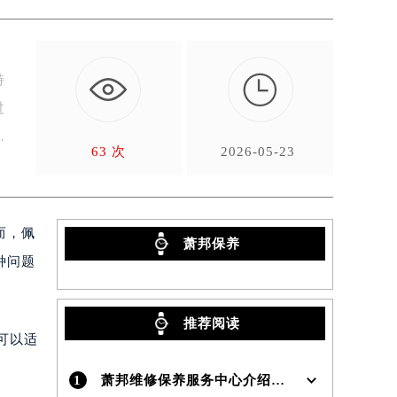

特
过
63 次
2026-05-23
而，佩
萧邦保养
种问题
推荐阅读
可以适