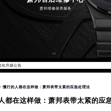
萧邦售后维修中心
萧邦维修保养服务
优化升级公告
：400-885-0231
5-0231，服务覆盖中国大陆、香港、澳门、台湾全部区域（非大陆需
点地址：
国际中心写字楼D座11层1102室（北京总部）（需提前预约）
> 懂行的人都在这样做：萧邦表带太紧的应急处理法
字楼W3座6层602室（需提前预约）
人都在这样做：萧邦表带太紧的应
融中心写字楼26层2603室（需提前预约）