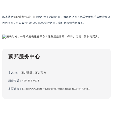
黑龙江省大庆市萨尔图区会战大街萧邦售后服务中心（需提前预约）
黑龙江省鹤岗市向阳区红军路萧邦售后服务中心（需提前预约）
以上就是
长沙萧邦售后中心
为您分享的精彩内容。如果您还有其他关于萧邦手表维护和保
黑龙江省黑河市爱辉区中央街萧邦售后服务中心（需提前预约）
养的问题，可以拨打400-606-8509进行咨询，我们将竭诚为您服务。
黑龙江省鸡西市鸡冠区红军路萧邦售后服务中心（需提前预约）
黑龙江省佳木斯市向阳区长安路萧邦售后服务中心（需提前预约）
黑龙江省牡丹江市东安区太平路萧邦售后服务中心（需提前预约）
黑龙江省七台河市桃山区大同街萧邦售后服务中心（需提前预约）
黑龙江省齐齐哈尔市龙沙区龙华路萧邦售后服务中心（需提前预约）
萧邦服务中心
黑龙江省双鸭山市尖山区新兴大街萧邦售后服务中心（需提前预约）
黑龙江省绥化市北林区新华街与康庄路交叉口萧邦售后服务中心（需提前预约）
本文tag：
萧邦保养
，
萧邦维修
黑龙江省伊春市伊美区通河路萧邦售后服务中心（需提前预约）
服务专线：
400-885-0231
吉林省白城市洮北区明仁南街萧邦售后服务中心（需提前预约）
本页链接：
http://www.cdzbwx.cn/problems/changsha/24847.html
吉林省白山市浑江区浑江大街萧邦售后服务中心（需提前预约）
吉林省吉林市船营区河南街萧邦售后服务中心（需提前预约）
吉林省辽源市龙山区人民大街萧邦售后服务中心（需提前预约）
吉林省梅河口市新华街道梅河大街萧邦售后服务中心（需提前预约）