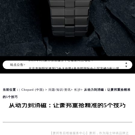
2026年8月萧邦中国区售后服务网络优化升级公告
2026年8月萧邦全国官方售后客户服务热线：400-885-0231
萧邦官方全国统一服务热线400-885-0231，服务覆盖中国大陆、香港、澳门、台湾全部区域（非大陆需加拨“+86”）
2026年8月萧邦售后服务中心最新网点地址：
▲
站点公告>
北京市朝阳区建国门外大街甲6号华熙国际中心写字楼D座11层1102室（北京总部）（需提前预约）
▼
北京市东城区东长安街1号东方广场写字楼W3座6层602室（需提前预约）
天津市和平区赤峰道136号天津国际金融中心写字楼26层2603室（需提前预约）
当前位置：
| Chopard (中国)
>
问题/知识/资讯
>
长沙
> 从动力到消磁：让萧邦重拾精准
上海市徐汇区虹桥路3号港汇中心写字楼2座37层3705室（需提前预约）
的5个技巧
上海市黄浦区南京东路299号宏伊国际广场写字楼8层806室（需提前预约）
从动力到消磁：让萧邦重拾精准的5个技巧
南京市秦淮区中山南路1号（新街口）南京中心写字楼22层C1-1室（需提前预约）
常州市新北区龙锦路1590号现代传媒中心写字楼5号楼10层1008室（需提前预约）
徐州市鼓楼区淮海东路29号苏宁广场IFC国际金融中心写字楼35层3508室（需提前预约）
扬州市邗江区国展路29号星耀天地写字楼1号楼18层1803室（需提前预约）
【萧邦售后维修服务中心】萧邦，作为瑞士钟表品牌之