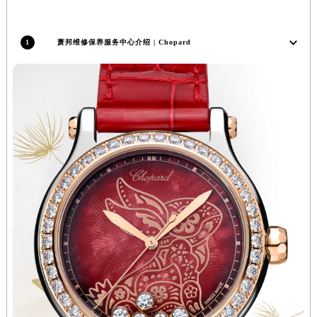
辽宁省沈阳市沈河区中街路137号亨得利名表维修授权店1楼萧邦售后服务中心（需提前预约）
辽宁省沈阳市沈河区中街路83号亨得利名表维修授权店1楼萧邦售后服务中心（需提前预约）
1
萧邦维修保养服务中心介绍 | Chopard
北京市朝阳区建国门外大街甲6号华熙国际中心D座11层1102室萧邦售后服务中心（北京总部）（需提前预约）
北京市东城区东长安街1号王府井东方广场W3座6层602室萧邦售后服务中心（需提前预约）
河北省保定市竞秀区朝阳北大街北国先天下萧邦售后服务中心（需提前预约）
内蒙古自治区阿拉善盟市左旗土尔扈特大街萧邦售后服务中心（需提前预约）
内蒙古自治区巴彦淖尔市临河区新华街萧邦售后服务中心（需提前预约）
内蒙古自治区包头市青山区幸福路甲3号王府井百货名表维修萧邦售后服务中心（需提前预约）
内蒙古自治区赤峰市红山区哈达街萧邦售后服务中心（需提前预约）
内蒙古自治区鄂尔多斯市东胜区伊金霍洛街萧邦售后服务中心（需提前预约）
内蒙古自治区呼伦贝尔市海拉尔区中央街萧邦售后服务中心（需提前预约）
内蒙古自治区通辽市科尔沁区明仁大街萧邦售后服务中心（需提前预约）
内蒙古自治区乌海市海勃湾区人民南路萧邦售后服务中心（需提前预约）
内蒙古自治区乌兰察布市集宁区恩和大街萧邦售后服务中心（需提前预约）
内蒙古自治区锡林郭勒盟市锡林浩特市光明街与额尔敦路交叉口萧邦售后服务中心（需提前预约）
内蒙古自治区兴安盟市乌兰浩特市兴安大街萧邦售后服务中心（需提前预约）