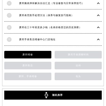
6
萧邦腕表摔坏解决办法汇总（专业修复与日常保养技巧）
安徽省滁州市琅琊区南谯北路萧邦售后服务中心（需提前预约）
安徽省阜阳市颍州区颍州北路萧邦售后服务中心（需提前预约）
7
萧邦表壳割手处理方法（保养与修复技巧指南）
安徽省淮北市相山区淮海路萧邦售后服务中心（需提前预约）
安徽省淮南市田家庵区国庆中路萧邦售后服务中心（需提前预约）
8
萧邦在三十年前卖多少钱（名表价格变迁的历史洞察）
安徽省黄山市屯溪区黄山西路萧邦售后服务中心（需提前预约）
安徽省六安市金安区解放中路萧邦售后服务中心（需提前预约）
9
萧邦手表售后维修中心门店地址
安徽省马鞍山市雨山区湖南西路萧邦售后服务中心（需提前预约）
安徽省宿州市埇桥区人民中路萧邦售后服务中心（需提前预约）
萧邦维修
萧邦手表调整时间
安徽省铜陵市铜官区石城大道萧邦售后服务中心（需提前预约）
安徽省芜湖市镜湖区中山路步行街萧邦售后服务中心（需提前预约）
萧邦售后
沧州
安徽省宣城市宣州区叠嶂西路萧邦售后服务中心（需提前预约）
萧邦，手表维修
包头
福建省龙岩市新罗区九一南路萧邦售后服务中心（需提前预约）
福建省南平市建阳区人民西路萧邦售后服务中心（需提前预约）
福建省宁德市蕉城区天湖东路萧邦售后服务中心（需提前预约）
随机推荐
福建省莆田市城厢区霞林街道荔华东大道萧邦售后服务中心（需提前预约）
福建省三明市三元区东乾二路萧邦售后服务中心（需提前预约）