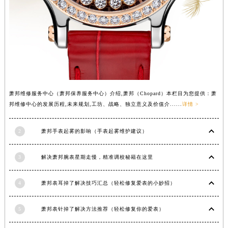
山西省大同市平城区迎宾街萧邦售后服务中心（需提前预约）
山西省晋城市城区黄华街萧邦售后服务中心（需提前预约）
山西省晋中市榆次区顺城街萧邦售后服务中心（需提前预约）
山西省临汾市尧都区解放路萧邦售后服务中心（需提前预约）
山西省吕梁市离石区永宁中路与建设街交叉口萧邦售后服务中心（需提前预约）
山西省朔州市朔城区怡西路与鄯阳西街交汇处萧邦售后服务中心（需提前预约）
萧邦维修服务中心（萧邦保养服务中心）介绍,萧邦（Chopard）本栏目为您提供：萧
山西省忻州市忻府区和平东街与七一南路交叉口萧邦售后服务中心（需提前预约）
邦维修中心的发展历程,未来规划,工坊、战略、独立意义及价值介......
详情 >
山西省阳泉市郊区平阳东街与新城大道交叉口萧邦售后服务中心（需提前预约）
山西省运城市盐湖区河东街萧邦售后服务中心（需提前预约）
2
萧邦手表起雾的影响（手表起雾维护建议）
山西省长治市潞州区英雄中路萧邦售后服务中心（需提前预约）
山西省太原市迎泽区迎泽街道解放路15号亨得利名表维修授权店3楼萧邦售后服务中心（需提前预约）
3
解决萧邦腕表星期走慢，精准调校秘籍在这里
天津市和平区赤峰道136号天津国际金融中心26层2603室萧邦售后服务中心（需提前预约）
安徽省安庆市迎江区人民路萧邦售后服务中心（需提前预约）
4
萧邦表耳掉了解决技巧汇总（轻松修复爱表的小妙招）
安徽省蚌埠市蚌山区淮河路萧邦售后服务中心（需提前预约）
5
萧邦表针掉了解决方法推荐（轻松修复你的爱表）
安徽省亳州市谯城区魏武大道萧邦售后服务中心（需提前预约）
安徽省池州市贵池区长江路萧邦售后服务中心（需提前预约）