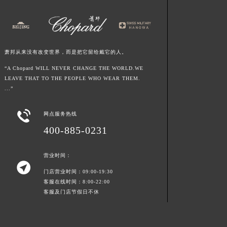
江西省南昌市红谷滩新区红谷中大道998号绿地双子塔（中央广场）A1座办公楼14层1407室萧邦售后服务中心（需提前预约）
江西省萍乡市安源区萍安北大道与康庄路交叉口萧邦售后服务中心（需提前预约）
江西省上饶市信州区滨江西路萧邦售后服务中心（需提前预约）
萧邦从来没有改变世界，而是把它留给戴它的人。
江西省新余市渝水区北湖西路萧邦售后服务中心（需提前预约）
江西省宜春市袁州区中山中路萧邦售后服务中心（需提前预约）
“A Chopard WILL NEVER CHANGE THE WORLD.WE
LEAVE THAT TO THE PEOPLE WHO WEAR THEM.
江西省鹰潭市月湖区胜利东路萧邦售后服务中心（需提前预约）
...”
山东省德州市德城区东风中路萧邦售后服务中心（需提前预约）
山东省东营市东营区济南路萧邦售后服务中心（需提前预约）

网点服务热线
山东省济南市历下区经十路11111号华润中心写字楼（万象城）15层1508室萧邦售后服务中心（需提前预约）
400-885-0231
山东省济宁市任城区太白楼路萧邦售后服务中心（需提前预约）
山东省莱芜市文化南路8号银座商城名表维修一楼名表维修萧邦售后服务中心（需提前预约）
营业时间：

山东省临沂市兰山区解放路萧邦售后服务中心（需提前预约）
门店营业时间：09:00-19:30
山东省日照市东港区烟台路萧邦售后服务中心（需提前预约）
客服在线时间：8:00-22:00
客服及门店节假日不休
山东省泰安市泰山区财源街道泰山大街萧邦售后服务中心（需提前预约）
山东省威海市环翠区新威海路89号振华商厦一楼名表维修萧邦售后服务中心（需提前预约）
山东省潍坊市奎文区东风东街萧邦售后服务中心（需提前预约）