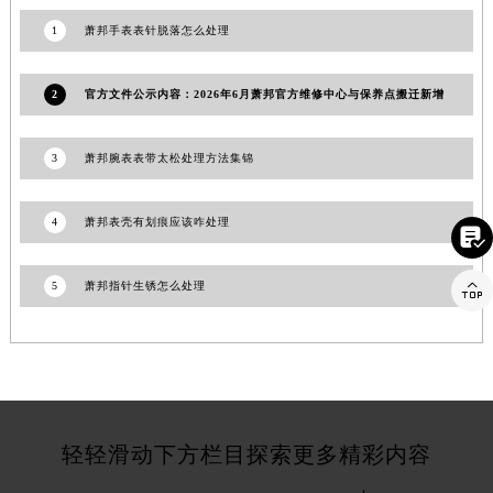
福建省漳州市龙文区步港路萧邦售后服务中心（需提前预约）
1
萧邦手表表针脱落怎么处理
江苏省常州市新北区龙锦路1590号现代传媒中心5号楼10层1008室萧邦售后服务中心（需提前预约）
江苏省淮安市清江浦区淮海北路萧邦售后服务中心（需提前预约）
2
官方文件公示内容：2026年6月萧邦官方维修中心与保养点搬迁新增
江苏省连云港市海州区通灌北路萧邦售后服务中心（需提前预约）
江苏省南京市秦淮区中山南路1号南京中心22层22-C1-C3室萧邦售后服务中心（需提前预约）
3
萧邦腕表表带太松处理方法集锦
江苏省宿迁市宿城区西湖路萧邦售后服务中心（需提前预约）
江苏省泰州市海陵区永定东路399号置地商务中心东塔（华润万象城）17层1706室萧邦售后服务中心（需提前预约）
4
萧邦表壳有划痕应该咋处理

江苏省徐州市鼓楼区淮海东路29号苏宁广场IFC国际金融中心35层3508室萧邦售后服务中心（需提前预约）
江苏省盐城市盐都区世纪大道5号盐城金融城写字楼1号楼16层1604室萧邦售后服务中心（需提前预约）

5
萧邦指针生锈怎么处理
江苏省扬州市邗江区国展路29号星耀天地写字楼1号楼18层1803室萧邦售后服务中心（需提前预约）
江苏省镇江市京口区中山东路萧邦售后服务中心（需提前预约）
江西省抚州市临川区赣东大道萧邦售后服务中心（需提前预约）
江西省赣州市章贡区文清路萧邦售后服务中心（需提前预约）
江西省吉安市吉州区井冈山大道萧邦售后服务中心（需提前预约）
轻轻滑动下方栏目探索更多精彩内容
江西省景德镇市珠山区珠山中路萧邦售后服务中心（需提前预约）
江西省九江市浔阳区浔阳路萧邦售后服务中心（需提前预约）