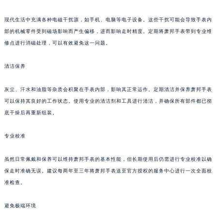
重庆市江北区观音桥步行街2号融恒时代广场写字楼9层902室（需提前预约）
现代生活中充满各种电磁干扰源，如手机、电脑等电子设备。这些干扰可能会导致手表内
长沙市芙蓉区定王台街道建湘路393号世茂环球金融中心写字楼（芙蓉广场）10层13室（需提前预约）
部的机械零件受到磁场影响而产生偏移，进而影响走时精度。定期将萧邦手表带到专业维
郑州市二七区铭功路10号华润大厦写字楼29层2905室（需提前预约）
修点进行消磁处理，可以有效避免这一问题。
太原市迎泽区解放路15号亨得利名表服务中心（品牌授权店）3层整层（需提前预约）
沈阳市沈河区中街路137号亨得利名表服务中心（品牌授权店）1层整层（需提前预约）
清洁保养
沈阳市沈河区中街路83号亨得利名表服务中心（品牌授权店）1层整层（需提前预约）
灰尘、汗水和油脂等杂质会积聚在手表内部，影响其正常运作。定期清洁并保养萧邦手表
乌鲁木齐市天山区红山路26号时代广场（CCMALL）C座17层17-B（需提前预约）
可以保持其良好的工作状态。使用专业的清洁剂和工具进行清洁，并确保所有部件都已彻
温州市鹿城区锦绣路1067号置信广场10层1015室（需提前预约）
底干燥后再重新组装。
哈尔滨市道里区友谊西路600号富力中心T2座写字楼29层03室（需提前预约）
大连市中山区人民路15号国际金融大厦7层G室（需提前预约）
专业校准
佛山市禅城区季华五路57号万科金融中心C座12层1205室（需提前预约）
东莞市东城街道鸿福东路1号民盈国贸中心T1写字楼9层907室（需提前预约）
虽然日常佩戴和保养可以维持萧邦手表的基本性能，但长期使用后仍需进行专业校准以确
保走时准确无误。建议每两年至三年将萧邦手表送至官方授权的服务中心进行一次全面校
无锡市梁溪区人民中路139号恒隆广场写字楼1座11层1104室（需提前预约）
准检查。
南通市崇川区工农路57号圆融广场写字楼16层1603室（需提前预约）
苏州市苏州工业园区星港街199号苏州中心办公楼C座22层08室（需提前预约）
避免极端环境
武汉市江汉区解放大道686号世界贸易大厦38层09室（需提前预约）