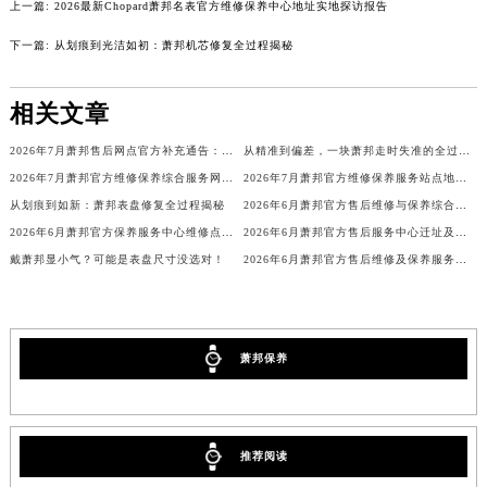
上一篇:
2026最新Chopard萧邦名表官方维修保养中心地址实地探访报告
吉林省四平市铁东区紫气大路与南九经街交汇处萧邦售后服务中心（需提前预约）
下一篇:
从划痕到光洁如初：萧邦机芯修复全过程揭秘
吉林省松原市宁江区五环大街萧邦售后服务中心（需提前预约）
吉林省通化市东昌区环通乡江南大街萧邦售后服务中心（需提前预约）
相关文章
吉林省延边市延吉市解放路萧邦售后服务中心（需提前预约）
辽宁省鞍山市铁东区站前街萧邦售后服务中心（需提前预约）
2026年7月萧邦售后网点官方补充通告：搬家与新店
从精准到偏差，一块萧邦走时失准的全过程解析
辽宁省本溪市平山区胜利路萧邦售后服务中心（需提前预约）
2026年7月萧邦官方维修保养综合服务网络补充调整通知文本
2026年7月萧邦官方维修保养服务站点地址变动补充全记录文本
辽宁省朝阳市双塔区新华路萧邦售后服务中心（需提前预约）
从划痕到如新：萧邦表盘修复全过程揭秘
2026年6月萧邦官方售后维修与保养综合服务中心迁址最终确认终稿
2026年6月萧邦官方保养服务中心维修点搬迁及增设方案
2026年6月萧邦官方售后服务中心迁址及新开网点补充汇总
辽宁省丹东市振兴区七经街萧邦售后服务中心（需提前预约）
戴萧邦显小气？可能是表盘尺寸没选对！
2026年6月萧邦官方售后维修及保养服务网络迁址与扩张补充最终版发布
辽宁省抚顺市新抚区东一路萧邦售后服务中心（需提前预约）
辽宁省阜新市海州区解放大街萧邦售后服务中心（需提前预约）
辽宁省葫芦岛市连山区中央路萧邦售后服务中心（需提前预约）
辽宁省锦州市古塔区中央大街萧邦售后服务中心（需提前预约）
萧邦保养
辽宁省辽阳市白塔区新运大街萧邦售后服务中心（需提前预约）
辽宁省盘锦市兴隆台区石油大街萧邦售后服务中心（需提前预约）
辽宁省铁岭市银州区南马路萧邦售后服务中心（需提前预约）
推荐阅读
辽宁省营口市站前区市府路与渤海大街交叉口萧邦售后服务中心（需提前预约）