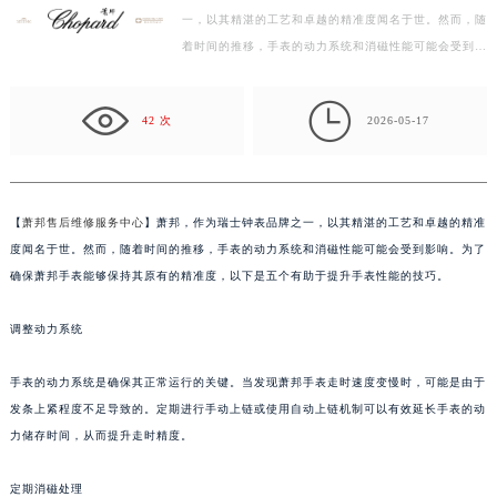
一，以其精湛的工艺和卓越的精准度闻名于世。然而，随
盐城市盐都区世纪大道5号盐城金融城写字楼1号楼16层1604室（需提前预约）
着时间的推移，手表的动力系统和消磁性能可能会受到影
泰州市海陵区永定东路399号置地商务中心东塔写字楼（华润万象城）17层1706室（需提前预约）
响。为了确保萧邦手表能够保持其原有的精准度，以下
宁波市江北区大闸南路500号来福士广场办公楼20层2009室（需提前预约）
是…

杭州市上城区钱江路1366号华润大厦写字楼A座5层503-5室（需提前预约）
42 次
2026-05-17
金华市金东区东市南街777号金华万达广场写字楼4号楼22层2209室（需提前预约）
绍兴市越城区胜利东路379号世茂天际中心写字楼8层805室（需提前预约）
嘉兴市南湖区广益路705号嘉兴世界贸易中心写字楼A座13层1304室（需提前预约）
【
萧邦售后维修服务中心
】萧邦，作为瑞士钟表品牌之一，以其精湛的工艺和卓越的精准
南昌市红谷滩新区红谷中大道998号绿地双子塔（中央广场）A1座办公楼14层07室（需提前预约）
度闻名于世。然而，随着时间的推移，手表的动力系统和消磁性能可能会受到影响。为了
济南市历下区经十路11111号华润中心写字楼（万象城）15层1508室（需提前预约）
确保萧邦手表能够保持其原有的精准度，以下是五个有助于提升手表性能的技巧。
广州市天河区天河路230号万菱汇国际中心写字楼A塔7层704室（需提前预约）
调整动力系统
广州市越秀区环市东路371-375号世界贸易中心大厦南塔写字楼15层07室（需提前预约）
深圳市罗湖区深南东路5001号华润大厦写字楼17层1701室（需提前预约）
手表的动力系统是确保其正常运行的关键。当发现萧邦手表走时速度变慢时，可能是由于
惠州市惠城区江北文昌一路7号华贸大厦写字楼1座30层05室（需提前预约）
发条上紧程度不足导致的。定期进行手动上链或使用自动上链机制可以有效延长手表的动
厦门市思明区湖滨东路95号华润大厦写字楼B座11层1104室（需提前预约）
力储存时间，从而提升走时精度。
福州市鼓楼区五四路128-1号恒力城写字楼15层03室（需提前预约）
成都市锦江区人民东路6号SAC东原中心写字楼24层2406B室（需提前预约）
定期消磁处理