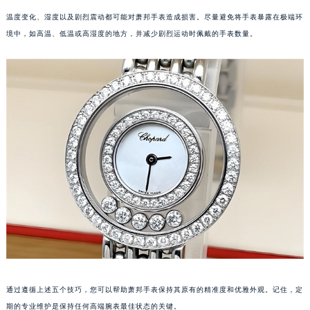
南宁市青秀区金湖路59号地王大厦12楼1224室（需提前预约）
温度变化、湿度以及剧烈震动都可能对萧邦手表造成损害。尽量避免将手表暴露在极端环
合肥市蜀山区潜山路111号万象城华润大厦B座12楼03室（需提前预约）
境中，如高温、低温或高湿度的地方，并减少剧烈运动时佩戴的手表数量。
泉州市丰泽区宝洲路729号浦西万达中心写字楼A座7楼709室（需提前预约）
青岛市南区山东路6号华润大厦B座22层04室（需提前预约）
烟台市芝罘区胜利路139号万达金融中心A座907室（需提前预约）
长春市朝阳区西安大路727号中银大厦A座(旺进大厦)18层09室（需提前预约）
贵阳市南明区都司高架桥路33号亨特国际金融中心14楼14D（需提前预约）
昆明市盘龙区北京路928号同德昆明广场写字楼10层06室（需提前预约）
石家庄市长安区中山东路39号勒泰中心写字楼B座13层07室（需提前预约）
西安市碑林区南关正街88号华侨城长安国际中心E座6楼10室（需提前预约）
海口市龙华区金贸东路5号海口华润大厦B座17层1707室（需提前预约）
唐山市路南区新华东道100号万达广场写字楼A座10层1002室（需提前预约）
台州市椒江区东海大道1800号腾达中心东1幢20楼2002室（需提前预约）
内蒙古自治区呼和浩特市玉泉区大学西街70号华润万象城写字楼（鄂尔多斯大厦）23层2326室（需提前预约）
甘肃省兰州市七里河区西津西路16号兰州中心写字楼21层2102室（需提前预约）
通过遵循上述五个技巧，您可以帮助萧邦手表保持其原有的精准度和优雅外观。记住，定
重庆市解放碑渝中区民权路28号英利国际金融中心写字楼20层01室（需提前预约）
期的专业维护是保持任何高端腕表最佳状态的关键。