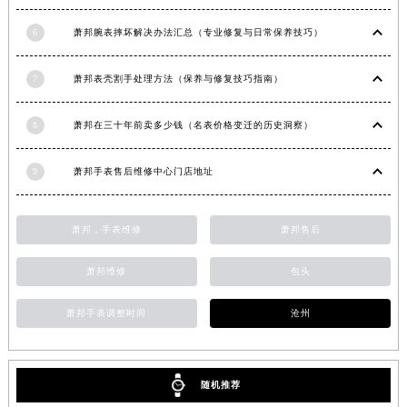
安徽省亳州市谯城区魏武大道萧邦售后服务中心（需提前预约）
6
萧邦腕表摔坏解决办法汇总（专业修复与日常保养技巧）
安徽省池州市贵池区长江路萧邦售后服务中心（需提前预约）
安徽省滁州市琅琊区南谯北路萧邦售后服务中心（需提前预约）
7
萧邦表壳割手处理方法（保养与修复技巧指南）
安徽省阜阳市颍州区颍州北路萧邦售后服务中心（需提前预约）
安徽省淮北市相山区淮海路萧邦售后服务中心（需提前预约）
8
萧邦在三十年前卖多少钱（名表价格变迁的历史洞察）
安徽省淮南市田家庵区国庆中路萧邦售后服务中心（需提前预约）
安徽省黄山市屯溪区黄山西路萧邦售后服务中心（需提前预约）
9
萧邦手表售后维修中心门店地址
安徽省六安市金安区解放中路萧邦售后服务中心（需提前预约）
安徽省马鞍山市雨山区湖南西路萧邦售后服务中心（需提前预约）
萧邦，手表维修
萧邦售后
安徽省宿州市埇桥区人民中路萧邦售后服务中心（需提前预约）
萧邦维修
包头
安徽省铜陵市铜官区石城大道萧邦售后服务中心（需提前预约）
安徽省芜湖市镜湖区中山路步行街萧邦售后服务中心（需提前预约）
萧邦手表调整时间
沧州
安徽省宣城市宣州区叠嶂西路萧邦售后服务中心（需提前预约）
福建省龙岩市新罗区九一南路萧邦售后服务中心（需提前预约）
福建省南平市建阳区人民西路萧邦售后服务中心（需提前预约）
随机推荐
福建省宁德市蕉城区天湖东路萧邦售后服务中心（需提前预约）