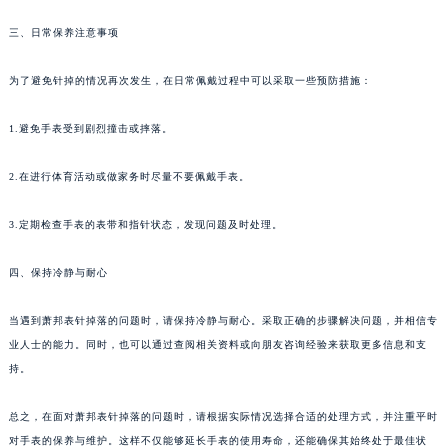
苏州市苏州工业园区星港街199号苏州中心办公楼C座22层08室（需提前预约）
三、日常保养注意事项
武汉市江汉区解放大道686号世界贸易大厦38层09室（需提前预约）
南宁市青秀区金湖路59号地王大厦12楼1224室（需提前预约）
为了避免针掉的情况再次发生，在日常佩戴过程中可以采取一些预防措施：
合肥市蜀山区潜山路111号万象城华润大厦B座12楼03室（需提前预约）
1.避免手表受到剧烈撞击或摔落。
泉州市丰泽区宝洲路729号浦西万达中心写字楼A座7楼709室（需提前预约）
青岛市南区山东路6号华润大厦B座22层04室（需提前预约）
2.在进行体育活动或做家务时尽量不要佩戴手表。
烟台市芝罘区胜利路139号万达金融中心A座907室（需提前预约）
长春市朝阳区西安大路727号中银大厦A座(旺进大厦)18层09室（需提前预约）
3.定期检查手表的表带和指针状态，发现问题及时处理。
贵阳市南明区都司高架桥路33号亨特国际金融中心14楼14D（需提前预约）
昆明市盘龙区北京路928号同德昆明广场写字楼10层06室（需提前预约）
四、保持冷静与耐心
石家庄市长安区中山东路39号勒泰中心写字楼B座13层07室（需提前预约）
当遇到萧邦表针掉落的问题时，请保持冷静与耐心。采取正确的步骤解决问题，并相信专
西安市碑林区南关正街88号华侨城长安国际中心E座6楼10室（需提前预约）
业人士的能力。同时，也可以通过查阅相关资料或向朋友咨询经验来获取更多信息和支
海口市龙华区金贸东路5号海口华润大厦B座17层1707室（需提前预约）
持。
唐山市路南区新华东道100号万达广场写字楼A座10层1002室（需提前预约）
台州市椒江区东海大道1800号腾达中心东1幢20楼2002室（需提前预约）
总之，在面对萧邦表针掉落的问题时，请根据实际情况选择合适的处理方式，并注重平时
内蒙古自治区呼和浩特市玉泉区大学西街70号华润万象城写字楼（鄂尔多斯大厦）23层2326室（需提前预约）
对手表的保养与维护。这样不仅能够延长手表的使用寿命，还能确保其始终处于最佳状