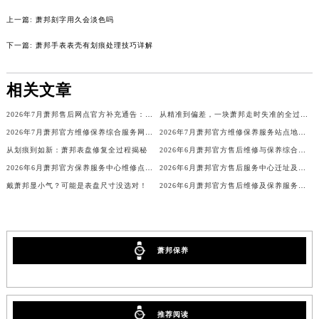
吉林省辽源市龙山区人民大街萧邦售后服务中心（需提前预约）
上一篇:
萧邦刻字用久会淡色吗
吉林省梅河口市新华街道梅河大街萧邦售后服务中心（需提前预约）
下一篇:
萧邦手表表壳有划痕处理技巧详解
吉林省四平市铁东区紫气大路与南九经街交汇处萧邦售后服务中心（需提前预约）
吉林省松原市宁江区五环大街萧邦售后服务中心（需提前预约）
相关文章
吉林省通化市东昌区环通乡江南大街萧邦售后服务中心（需提前预约）
吉林省延边市延吉市解放路萧邦售后服务中心（需提前预约）
2026年7月萧邦售后网点官方补充通告：搬家与新店
从精准到偏差，一块萧邦走时失准的全过程解析
2026年7月萧邦官方维修保养综合服务网络补充调整通知文本
2026年7月萧邦官方维修保养服务站点地址变动补充全记录文本
辽宁省鞍山市铁东区站前街萧邦售后服务中心（需提前预约）
从划痕到如新：萧邦表盘修复全过程揭秘
2026年6月萧邦官方售后维修与保养综合服务中心迁址最终确认终稿
辽宁省本溪市平山区胜利路萧邦售后服务中心（需提前预约）
2026年6月萧邦官方保养服务中心维修点搬迁及增设方案
2026年6月萧邦官方售后服务中心迁址及新开网点补充汇总
辽宁省朝阳市双塔区新华路萧邦售后服务中心（需提前预约）
戴萧邦显小气？可能是表盘尺寸没选对！
2026年6月萧邦官方售后维修及保养服务网络迁址与扩张补充最终版发布
辽宁省丹东市振兴区七经街萧邦售后服务中心（需提前预约）
辽宁省抚顺市新抚区东一路萧邦售后服务中心（需提前预约）
辽宁省阜新市海州区解放大街萧邦售后服务中心（需提前预约）
萧邦保养
辽宁省葫芦岛市连山区中央路萧邦售后服务中心（需提前预约）
辽宁省锦州市古塔区中央大街萧邦售后服务中心（需提前预约）
辽宁省辽阳市白塔区新运大街萧邦售后服务中心（需提前预约）
辽宁省盘锦市兴隆台区石油大街萧邦售后服务中心（需提前预约）
推荐阅读