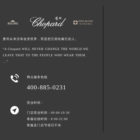
江西省景德镇市珠山区珠山中路萧邦售后服务中心（需提前预约）
江西省九江市浔阳区浔阳路萧邦售后服务中心（需提前预约）
江西省南昌市红谷滩新区红谷中大道998号绿地双子塔（中央广场）A1座办公楼14层1407室萧邦售后服务中心（需提前预约）
江西省萍乡市安源区萍安北大道与康庄路交叉口萧邦售后服务中心（需提前预约）
萧邦从来没有改变世界，而是把它留给戴它的人。
江西省上饶市信州区滨江西路萧邦售后服务中心（需提前预约）
“A Chopard WILL NEVER CHANGE THE WORLD.WE
江西省新余市渝水区北湖西路萧邦售后服务中心（需提前预约）
LEAVE THAT TO THE PEOPLE WHO WEAR THEM.
江西省宜春市袁州区中山中路萧邦售后服务中心（需提前预约）
...”
江西省鹰潭市月湖区胜利东路萧邦售后服务中心（需提前预约）

山东省德州市德城区东风中路萧邦售后服务中心（需提前预约）
网点服务热线
山东省东营市东营区济南路萧邦售后服务中心（需提前预约）
400-885-0231
山东省济南市历下区经十路11111号华润中心写字楼（万象城）15层1508室萧邦售后服务中心（需提前预约）
山东省济宁市任城区太白楼路萧邦售后服务中心（需提前预约）
营业时间：

山东省莱芜市文化南路8号银座商城名表维修一楼名表维修萧邦售后服务中心（需提前预约）
门店营业时间：09:00-19:30
客服在线时间：8:00-22:00
山东省临沂市兰山区解放路萧邦售后服务中心（需提前预约）
客服及门店节假日不休
山东省日照市东港区烟台路萧邦售后服务中心（需提前预约）
山东省泰安市泰山区财源街道泰山大街萧邦售后服务中心（需提前预约）