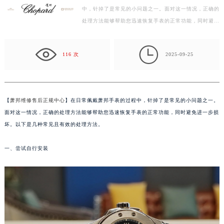
中，针掉了是常见的小问题之一。面对这一情况，正确的
徐州市鼓楼区淮海东路29号苏宁广场IFC国际金融中心写字楼35层3508室（需提前预约）
处理方法能够帮助您迅速恢复手表的正常功能，同时避免
扬州市邗江区国展路29号星耀天地写字楼1号楼18层1803室（需提前预约）
进一步损坏。以下是几种常见且有效的处理方法。 一、
盐城市盐都区世纪大道5号盐城金融城写字楼1号楼16层1604室（需提前预约）
尝…

泰州市海陵区永定东路399号置地商务中心东塔写字楼（华润万象城）17层1706室（需提前预约）
116 次
2025-09-25
宁波市江北区大闸南路500号来福士广场办公楼20层2009室（需提前预约）
杭州市上城区钱江路1366号华润大厦写字楼A座5层503-5室（需提前预约）
金华市金东区东市南街777号金华万达广场写字楼4号楼22层2209室（需提前预约）
【
萧邦维修售后正规中心
】在日常佩戴萧邦手表的过程中，针掉了是常见的小问题之一。
绍兴市越城区胜利东路379号世茂天际中心写字楼8层805室（需提前预约）
面对这一情况，正确的处理方法能够帮助您迅速恢复手表的正常功能，同时避免进一步损
嘉兴市南湖区广益路705号嘉兴世界贸易中心写字楼A座13层1304室（需提前预约）
坏。以下是几种常见且有效的处理方法。
南昌市红谷滩新区红谷中大道998号绿地双子塔（中央广场）A1座办公楼14层07室（需提前预约）
一、尝试自行安装
济南市历下区经十路11111号华润中心写字楼（万象城）15层1508室（需提前预约）
广州市天河区天河路230号万菱汇国际中心写字楼A塔7层704室（需提前预约）
广州市越秀区环市东路371-375号世界贸易中心大厦南塔写字楼15层07室（需提前预约）
深圳市罗湖区深南东路5001号华润大厦写字楼17层1701室（需提前预约）
惠州市惠城区江北文昌一路7号华贸大厦写字楼1座30层05室（需提前预约）
厦门市思明区湖滨东路95号华润大厦写字楼B座11层1104室（需提前预约）