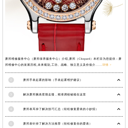
内蒙古自治区锡林郭勒盟市锡林浩特市光明街与额尔敦路交叉口萧邦售后服务中心（需提前预约）
内蒙古自治区兴安盟市乌兰浩特市兴安大街萧邦售后服务中心（需提前预约）
山西省大同市平城区迎宾街萧邦售后服务中心（需提前预约）
山西省晋城市城区黄华街萧邦售后服务中心（需提前预约）
山西省晋中市榆次区顺城街萧邦售后服务中心（需提前预约）
山西省临汾市尧都区解放路萧邦售后服务中心（需提前预约）
山西省吕梁市离石区永宁中路与建设街交叉口萧邦售后服务中心（需提前预约）
萧邦维修服务中心（萧邦保养服务中心）介绍,萧邦（Chopard）本栏目为您提供：萧
山西省朔州市朔城区怡西路与鄯阳西街交汇处萧邦售后服务中心（需提前预约）
邦维修中心的发展历程,未来规划,工坊、战略、独立意义及价值介......
详情 >
山西省忻州市忻府区和平东街与七一南路交叉口萧邦售后服务中心（需提前预约）
山西省阳泉市郊区平阳东街与新城大道交叉口萧邦售后服务中心（需提前预约）
2
萧邦手表起雾的影响（手表起雾维护建议）
山西省运城市盐湖区河东街萧邦售后服务中心（需提前预约）
山西省长治市潞州区英雄中路萧邦售后服务中心（需提前预约）
3
解决萧邦腕表星期走慢，精准调校秘籍在这里
山西省太原市迎泽区迎泽街道解放路15号亨得利名表维修授权店3楼萧邦售后服务中心（需提前预约）
4
萧邦表耳掉了解决技巧汇总（轻松修复爱表的小妙招）
天津市和平区赤峰道136号天津国际金融中心26层2603室萧邦售后服务中心（需提前预约）
安徽省安庆市迎江区人民路萧邦售后服务中心（需提前预约）
5
萧邦表针掉了解决方法推荐（轻松修复你的爱表）
安徽省蚌埠市蚌山区淮河路萧邦售后服务中心（需提前预约）