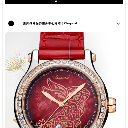
辽宁省铁岭市银州区南马路萧邦售后服务中心（需提前预约）
辽宁省营口市站前区市府路与渤海大街交叉口萧邦售后服务中心（需提前预约）
辽宁省沈阳市沈河区中街路137号亨得利名表维修授权店1楼萧邦售后服务中心（需提前预约）
1
萧邦维修保养服务中心介绍 | Chopard
辽宁省沈阳市沈河区中街路83号亨得利名表维修授权店1楼萧邦售后服务中心（需提前预约）
北京市朝阳区建国门外大街甲6号华熙国际中心D座11层1102室萧邦售后服务中心（北京总部）（需提前预约）
北京市东城区东长安街1号王府井东方广场W3座6层602室萧邦售后服务中心（需提前预约）
河北省保定市竞秀区朝阳北大街北国先天下萧邦售后服务中心（需提前预约）
内蒙古自治区阿拉善盟市左旗土尔扈特大街萧邦售后服务中心（需提前预约）
内蒙古自治区巴彦淖尔市临河区新华街萧邦售后服务中心（需提前预约）
内蒙古自治区包头市青山区幸福路甲3号王府井百货名表维修萧邦售后服务中心（需提前预约）
内蒙古自治区赤峰市红山区哈达街萧邦售后服务中心（需提前预约）
内蒙古自治区鄂尔多斯市东胜区伊金霍洛街萧邦售后服务中心（需提前预约）
内蒙古自治区呼伦贝尔市海拉尔区中央街萧邦售后服务中心（需提前预约）
内蒙古自治区通辽市科尔沁区明仁大街萧邦售后服务中心（需提前预约）
内蒙古自治区乌海市海勃湾区人民南路萧邦售后服务中心（需提前预约）
内蒙古自治区乌兰察布市集宁区恩和大街萧邦售后服务中心（需提前预约）