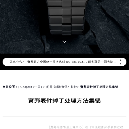
2026年8月萧邦中国区售后服务网络优化升级公告
2026年8月萧邦全国官方售后客户服务热线：400-885-0231
▲
站点公告>
萧邦官方全国统一服务热线400-885-0231，服务覆盖中国大陆、香港、澳门、台湾全部区域（非大陆需加拨“+86”）
▼
2026年8月萧邦售后服务中心最新网点地址：
北京市朝阳区建国门外大街甲6号华熙国际中心写字楼D座11层1102室（北京总部）（需提前预约）
北京市东城区东长安街1号东方广场写字楼W3座6层602室（需提前预约）
当前位置：
| Chopard (中国)
>
问题/知识/资讯
>
长沙
> 萧邦表针掉了处理方法集锦
天津市和平区赤峰道136号天津国际金融中心写字楼26层2603室（需提前预约）
萧邦表针掉了处理方法集锦
上海市徐汇区虹桥路3号港汇中心写字楼2座37层3705室（需提前预约）
上海市黄浦区南京东路299号宏伊国际广场写字楼8层806室（需提前预约）
南京市秦淮区中山南路1号（新街口）南京中心写字楼22层C1-1室（需提前预约）
常州市新北区龙锦路1590号现代传媒中心写字楼5号楼10层1008室（需提前预约）
【萧邦维修售后正规中心】在日常佩戴萧邦手表的过程