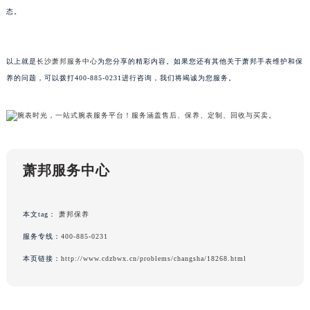
态。
甘肃省兰州市七里河区西津西路16号兰州中心写字楼21层2102室（需提前预约）
重庆市解放碑渝中区民权路28号英利国际金融中心写字楼20层01室（需提前预约）
黑龙江省大庆市萨尔图区会战大街萧邦售后服务中心（需提前预约）
以上就是
长沙萧邦服务中心
为您分享的精彩内容。如果您还有其他关于萧邦手表维护和保
黑龙江省鹤岗市向阳区红军路萧邦售后服务中心（需提前预约）
养的问题，可以拨打400-885-0231进行咨询，我们将竭诚为您服务。
黑龙江省黑河市爱辉区中央街萧邦售后服务中心（需提前预约）
黑龙江省鸡西市鸡冠区红军路萧邦售后服务中心（需提前预约）
黑龙江省佳木斯市向阳区长安路萧邦售后服务中心（需提前预约）
黑龙江省牡丹江市东安区太平路萧邦售后服务中心（需提前预约）
萧邦服务中心
黑龙江省七台河市桃山区大同街萧邦售后服务中心（需提前预约）
黑龙江省齐齐哈尔市龙沙区龙华路萧邦售后服务中心（需提前预约）
黑龙江省双鸭山市尖山区新兴大街萧邦售后服务中心（需提前预约）
本文tag：
萧邦保养
黑龙江省绥化市北林区新华街与康庄路交叉口萧邦售后服务中心（需提前预约）
服务专线：
400-885-0231
黑龙江省伊春市伊美区通河路萧邦售后服务中心（需提前预约）
本页链接：
http://www.cdzbwx.cn/problems/changsha/18268.html
吉林省白城市洮北区明仁南街萧邦售后服务中心（需提前预约）
吉林省白山市浑江区浑江大街萧邦售后服务中心（需提前预约）
吉林省吉林市船营区河南街萧邦售后服务中心（需提前预约）