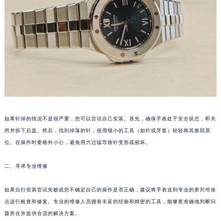
福州市鼓楼区五四路128-1号恒力城写字楼15层03室（需提前预约）
成都市锦江区人民东路6号SAC东原中心写字楼24层2406B室（需提前预约）
重庆市江北区观音桥步行街2号融恒时代广场写字楼9层902室（需提前预约）
长沙市芙蓉区定王台街道建湘路393号世茂环球金融中心写字楼（芙蓉广场）10层13室（需提前预约）
郑州市二七区铭功路10号华润大厦写字楼29层2905室（需提前预约）
太原市迎泽区解放路15号亨得利名表服务中心（品牌授权店）3层整层（需提前预约）
沈阳市沈河区中街路137号亨得利名表服务中心（品牌授权店）1层整层（需提前预约）
沈阳市沈河区中街路83号亨得利名表服务中心（品牌授权店）1层整层（需提前预约）
如果针掉的情况不是很严重，您可以尝试自己安装。首先，确保手表处于安全状态，即关
乌鲁木齐市天山区红山路26号时代广场（CCMALL）C座17层17-B（需提前预约）
闭并拆下后盖。然后，找到掉落的针，使用细小的工具（如针或牙签）轻轻将其推回原
温州市鹿城区锦绣路1067号置信广场10层1015室（需提前预约）
位。在操作时要格外小心，避免用力过猛导致针变形或损坏。
哈尔滨市道里区友谊西路600号富力中心T2座写字楼29层03室（需提前预约）
大连市中山区人民路15号国际金融大厦7层G室（需提前预约）
二、寻求专业维修
佛山市禅城区季华五路57号万科金融中心C座12层1205室（需提前预约）
东莞市东城街道鸿福东路1号民盈国贸中心T1写字楼9层907室（需提前预约）
如果自行安装尝试失败或您不确定自己的操作是否正确，建议将手表送到专业的
萧邦维修
点进行检查和修复。专业的维修人员拥有丰富的经验和精密的工具，能够更准确地判断问
无锡市梁溪区人民中路139号恒隆广场写字楼1座11层1104室（需提前预约）
题所在并提供合适的解决方案。
南通市崇川区工农路57号圆融广场写字楼16层1603室（需提前预约）