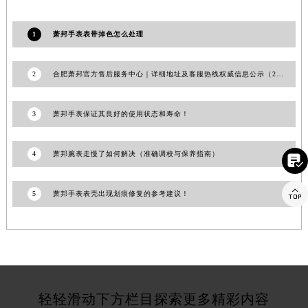
福建省莆田市城厢区霞林街道荔华东大道萧邦售后服务中心（需提前预约）
福建省三明市三元区东乾二路萧邦售后服务中心（需提前预约）
1
萧邦手表表带掉色怎么处理
福建省漳州市龙文区步港路萧邦售后服务中心（需提前预约）
江苏省常州市新北区龙锦路1590号现代传媒中心5号楼10层1008室萧邦售后服务中心（需提前预约）
2
合肥萧邦官方售后服务中心｜详细地址及客服热线权威信息公示（2026年7月更新）
江苏省淮安市清江浦区淮海北路萧邦售后服务中心（需提前预约）
江苏省连云港市海州区通灌北路萧邦售后服务中心（需提前预约）
3
萧邦手表保证其良好的使用状态和寿命！
江苏省南京市秦淮区中山南路1号南京中心22层22-C1-C3室萧邦售后服务中心（需提前预约）
江苏省宿迁市宿城区西湖路萧邦售后服务中心（需提前预约）
4
萧邦腕表走慢了如何解决（准确调校与保养指南）

江苏省泰州市海陵区永定东路399号置地商务中心东塔（华润万象城）17层1706室萧邦售后服务中心（需提前预约）
江苏省徐州市鼓楼区淮海东路29号苏宁广场IFC国际金融中心35层3508室萧邦售后服务中心（需提前预约）

5
萧邦手表表壳出现划痕修复的参考建议！
江苏省盐城市盐都区世纪大道5号盐城金融城写字楼1号楼16层1604室萧邦售后服务中心（需提前预约）
江苏省扬州市邗江区国展路29号星耀天地写字楼1号楼18层1803室萧邦售后服务中心（需提前预约）
江苏省镇江市京口区中山东路萧邦售后服务中心（需提前预约）
江西省抚州市临川区赣东大道萧邦售后服务中心（需提前预约）
江西省赣州市章贡区文清路萧邦售后服务中心（需提前预约）
轻轻滑动下方栏目探索更多精彩内容
江西省吉安市吉州区井冈山大道萧邦售后服务中心（需提前预约）