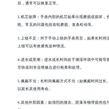
重庆市江北区观音桥步行街2号融恒时
后，通常可以恢复正常。
长沙市芙蓉区定王台街道建湘路393
郑州市二七区铭功路10号华润大厦写字
2.机芯故障：手表内部的机芯如果出现磨损或损坏，
太原市迎泽区解放路15号亨得利名
统。常见的问题包括齿轮磨损、发条松动等。
沈阳市沈河区中街路137号亨得利名
沈阳市沈河区中街路83号亨得利名
3.上链不足：对于手动上链的手表而言，如果长时
乌鲁木齐市天山区红山路26号时代广场
上链可以有效避免这种情况。
温州市鹿城区锦绣路1067号置信广场
哈尔滨市道里区友谊西路600号富力中
4.进水或受潮：进水或长时间处于潮湿环境中可能
大连市中山区人民路15号国际金融大
尽快送到专业维修点进行检查和处理。
佛山市禅城区季华五路57号万科金融中
东莞市东城街道鸿福东路1号民盈国贸
5.佩戴不当：长时间佩戴方式不当（如佩戴时间过
无锡市梁溪区人民中路139号恒隆广场
以延长其使用寿命。
南通市崇川区工农路57号圆融广场写字
苏州市苏州工业园区星港街199号苏州
6.其他外部因素：如强烈的撞击、跌落等物理损伤
武汉市江汉区解放大道686号世界贸易