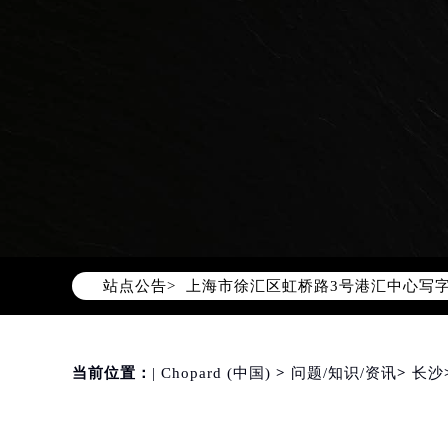
2026年8月萧邦中国区售后服务网络
2026年8月萧邦全国官方售后客户服务热线
萧邦官方全国统一服务热线400-88
2026年8月萧邦售后服务中心最新网
北京市朝阳区建国门外大街甲6号华熙
北京市东城区东长安街1号东方广场写
天津市和平区赤峰道136号天津国际金
上海市徐汇区虹桥路3号港汇中心写字楼
站点公告>
上海市黄浦区南京东路299号宏伊国
南京市秦淮区中山南路1号（新街口）
常州市新北区龙锦路1590号现代传媒
当前位置：
| Chopard (中国)
>
问题/知识/资讯
>
长沙
徐州市鼓楼区淮海东路29号苏宁广场I
扬州市邗江区国展路29号星耀天地写字