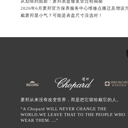
辽宁省沈阳市沈河区中街路137号亨
从划痕到如新：萧邦表盘修复全过程揭秘
2026年6月萧邦官方保养服务中心维修点搬迁及增设
辽宁省沈阳市沈河区中街路83号亨
戴萧邦显小气？可能是表盘尺寸没选对！
北京市朝阳区建国门外大街甲6号华熙
北京市东城区东长安街1号王府井东方
河北省保定市竞秀区朝阳北大街北国
内蒙古自治区阿拉善盟市左旗土尔扈
内蒙古自治区巴彦淖尔市临河区新华
内蒙古自治区包头市青山区幸福路甲
内蒙古自治区赤峰市红山区哈达街萧
内蒙古自治区鄂尔多斯市东胜区伊金
内蒙古自治区呼伦贝尔市海拉尔区中
内蒙古自治区通辽市科尔沁区明仁大
内蒙古自治区乌海市海勃湾区人民南
萧邦从来没有改变世界，而是把它留给戴它的人。
内蒙古自治区乌兰察布市集宁区恩和
“A Chopard WILL NEVER CHANGE THE
内蒙古自治区锡林郭勒盟市锡林浩特
WORLD.WE LEAVE THAT TO THE PEOPLE WHO
WEAR THEM. ...”
内蒙古自治区兴安盟市乌兰浩特市兴