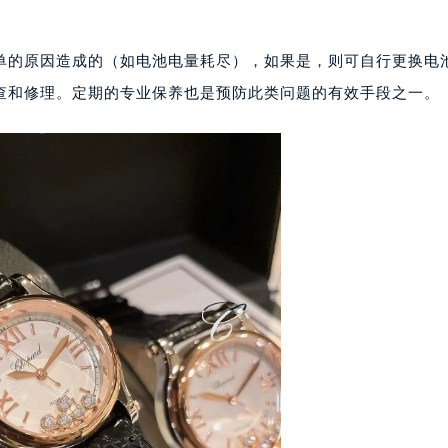
楼1224室（需提前预约）
大厦B座12楼03室（需提前预约）
心写字楼A座7楼709室（需提前预约）
单的原因造成的（如电池电量耗尽），如果是，则可自行更换电
2层04室（需提前预约）
查和修理。定期的专业保养也是预防此类问题的有效手段之一。
心A座907室（需提前预约）
A座(旺进大厦)18层09室（需提前预约）
国际金融中心14楼14D（需提前预约）
广场写字楼10层06室（需提前预约）
心写字楼B座13层07室（需提前预约）
安国际中心E座6楼10室（需提前预约）
B座17层1707室（需提前预约）
写字楼A座10层1002室（需提前预约）
心东1幢20楼2002室（需提前预约）
街70号华润万象城写字楼（鄂尔多斯大厦）23层2326室（需
州中心写字楼21层2102室（需提前预约）
国际金融中心写字楼20层01室（需提前预约）