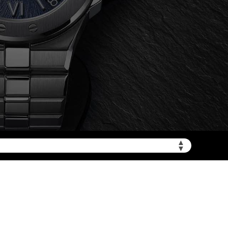
加拨“+86”）
▲
▼