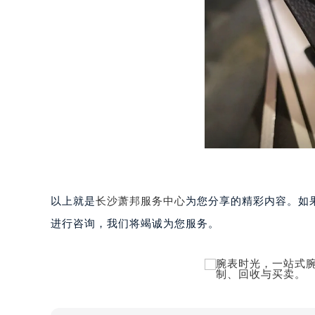
黑龙江省大庆市萨尔图区会战大街萧
黑龙江省鹤岗市向阳区红军路萧邦售
黑龙江省黑河市爱辉区中央街萧邦售
黑龙江省鸡西市鸡冠区红军路萧邦售
黑龙江省佳木斯市向阳区长安路萧邦
黑龙江省牡丹江市东安区太平路萧邦
黑龙江省七台河市桃山区大同街萧邦
黑龙江省齐齐哈尔市龙沙区龙华路萧
黑龙江省双鸭山市尖山区新兴大街萧
黑龙江省绥化市北林区新华街与康庄
黑龙江省伊春市伊美区通河路萧邦售
以上就是
长沙萧邦服务中心
为您分享的精彩内容。如果您
吉林省白城市洮北区明仁南街萧邦售
进行咨询，我们将竭诚为您服务。
吉林省白山市浑江区浑江大街萧邦售
吉林省吉林市船营区河南街萧邦售后
吉林省辽源市龙山区人民大街萧邦售
吉林省梅河口市新华街道梅河大街萧