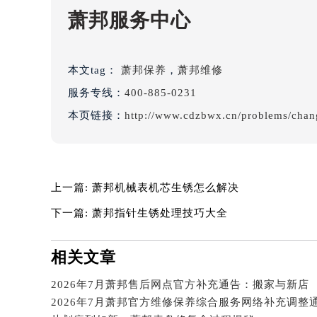
吉林省四平市铁东区紫气大路与南九
萧邦服务中心
吉林省松原市宁江区五环大街萧邦售
吉林省通化市东昌区环通乡江南大街
吉林省延边市延吉市解放路萧邦售后
本文tag：
萧邦保养
，
萧邦维修
辽宁省鞍山市铁东区站前街萧邦售后
服务专线：
400-885-0231
辽宁省本溪市平山区胜利路萧邦售后
本页链接：
http://www.cdzbwx.cn/problems/chan
辽宁省朝阳市双塔区新华路萧邦售后
辽宁省丹东市振兴区七经街萧邦售后
辽宁省抚顺市新抚区东一路萧邦售后
辽宁省阜新市海州区解放大街萧邦售
上一篇:
萧邦机械表机芯生锈怎么解决
辽宁省葫芦岛市连山区中央路萧邦售
下一篇:
萧邦指针生锈处理技巧大全
辽宁省锦州市古塔区中央大街萧邦售
辽宁省辽阳市白塔区新运大街萧邦售
相关文章
辽宁省盘锦市兴隆台区石油大街萧邦
辽宁省铁岭市银州区南马路萧邦售后
2026年7月萧邦售后网点官方补充通告：搬家与新店
辽宁省营口市站前区市府路与渤海大
2026年7月萧邦官方维修保养综合服务网络补充调整