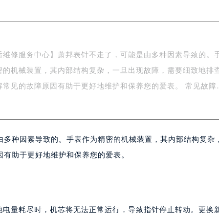
字楼1号楼16层1604室（需提前预约）
务中心东塔写字楼（华润万象城）17层1706室（需提前预约）
场办公楼20层2009室（需提前预约）
写字楼A座5层503-5室（需提前预约）
后维修服务中心】萧邦表针不走了，可能是由多种因素导致的。
广场写字楼4号楼22层2209室（需提前预约）
密的机械装置，其内部结构复杂，一旦出现故障，需要细致地排
际中心写字楼8层805室（需提前预约）
易中心写字楼A座13层1304室（需提前预约）
解常见的故障原因有助于更好地维护和保养您的爱表。 常见故障
绿地双子塔（中央广场）A1座办公楼14层07室（需提前预约）
心写字楼（万象城）15层1508室（需提前预约）
际中心写字楼A塔7层704室（需提前预约）
世界贸易中心大厦南塔写字楼15层07室（需提前预约）
由多种因素导致的。手表作为精密的机械装置，其内部结构复杂
厦写字楼17层1701室（需提前预约）
因有助于更好地维护和保养您的爱表。
厦写字楼1座30层05室（需提前预约）
字楼B座11层1104室（需提前预约）
写字楼15层03室（需提前预约）
心写字楼24层2406B室（需提前预约）
电池电量耗尽时，机芯将无法正常运行，导致指针停止转动。更换