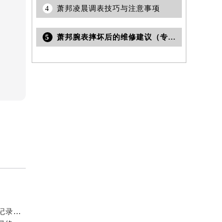
4
萧邦凌晨调表技巧与注意事项
5
萧邦腕表摔坏后的维修建议（专业保养与应急处理技巧）
2026年7月萧邦官方维修保养服务站点地址变动补充全记录文本