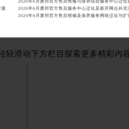
得利名表维修授权店1楼萧邦售后服务中心（需提前预约）
方案
2026年6月萧邦官方售后服务中心迁址及新开网点补充
得利名表维修授权店1楼萧邦售后服务中心（需提前预约）
国际中心D座11层1102室萧邦售后服务中心（北京总部）（需
广场W3座6层602室萧邦售后服务中心（需提前预约）
先天下萧邦售后服务中心（需提前预约）
特大街萧邦售后服务中心（需提前预约）
街萧邦售后服务中心（需提前预约）
轻轻滑动下方栏目探索更多精彩内
3号王府井百货名表维修萧邦售后服务中心（需提前预约）
邦售后服务中心（需提前预约）
霍洛街萧邦售后服务中心（需提前预约）
央街萧邦售后服务中心（需提前预约）
街萧邦售后服务中心（需提前预约）
路萧邦售后服务中心（需提前预约）
大街萧邦售后服务中心（需提前预约）
市光明街与额尔敦路交叉口萧邦售后服务中心（需提前预约）
安大街萧邦售后服务中心（需提前预约）