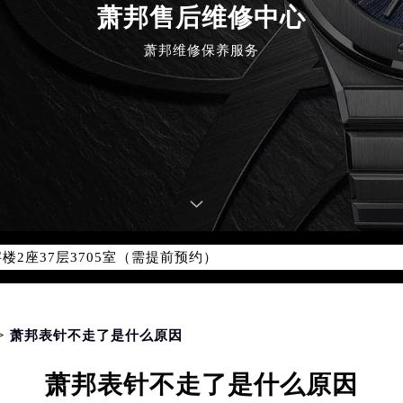
萧邦售后维修中心
萧邦维修保养服务
优化升级公告
：400-885-0231
5-0231，服务覆盖中国大陆、香港、澳门、台湾全部区域（非大陆需
点地址：
国际中心写字楼D座11层1102室（北京总部）（需提前预约）
字楼W3座6层602室（需提前预约）
融中心写字楼26层2603室（需提前预约）
2座37层3705室（需提前预约）
际广场写字楼8层806室（需提前预约）
南京中心写字楼22层C1-1室（需提前预约）
中心写字楼5号楼10层1008室（需提前预约）
> 萧邦表针不走了是什么原因
FC国际金融中心写字楼35层3508室（需提前预约）
萧邦表针不走了是什么原因
楼1号楼18层1803室（需提前预约）