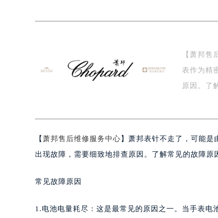
盐城市盐都区世纪大道5号盐城金融城写
泰州市海陵区永定东路399号置地商
宁波市江北区大闸南路500号来福士广
杭州市上城区钱江路1366号华润大厦
【萧邦售
金华市金东区东市南街777号金华万达
表作为精
绍兴市越城区胜利东路379号世茂天
嘉兴市南湖区广益路705号嘉兴世界贸
原因。了
南昌市红谷滩新区红谷中大道998号
原…
济南市历下区经十路11111号华润中
广州市天河区天河路230号万菱汇国
广州市越秀区环市东路371-375号
【
萧邦售后维修服务中心
】萧邦表针不走了，可能是
深圳市罗湖区深南东路5001号华润大
出现故障，需要细致地排查原因。了解常见的故障原
惠州市惠城区江北文昌一路7号华贸大
厦门市思明区湖滨东路95号华润大厦写
常见故障原因
福州市鼓楼区五四路128-1号恒力城
成都市锦江区人民东路6号SAC东原中
1.电池电量耗尽：这是最常见的原因之一。当手表