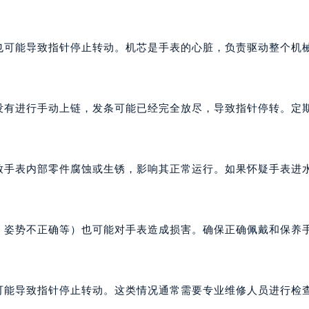
代广场写字楼9层902室（需提前预约）
号世茂环球金融中心写字楼（芙蓉广场）10层13室（需提前预约
楼29层2905室（需提前预约）
也可能导致指针停止转动。机芯是手表的心脏，负责驱动整个机
表服务中心（品牌授权店）3层整层（需提前预约）
表服务中心（品牌授权店）1层整层（需提前预约）
表服务中心（品牌授权店）1层整层（需提前预约）
间没有进行手动上链，发条可能已经完全放尽，导致指针停转。定
（CCMALL）C座17层17-B（需提前预约）
10层1015室（需提前预约）
心T2座写字楼29层03室（需提前预约）
导致手表内部零件腐蚀或生锈，影响其正常运行。如果怀疑手表进
厦7层G室（需提前预约）
心C座12层1205室（需提前预约）
中心T1写字楼9层907室（需提前预约）
长、姿势不正确等）也可能对手表造成损害。确保正确佩戴和保养
写字楼1座11层1104室（需提前预约）
楼16层1603室（需提前预约）
中心办公楼C座22层08室（需提前预约）
也可能导致指针停止转动。这类情况通常需要专业维修人员进行检
大厦38层09室（需提前预约）