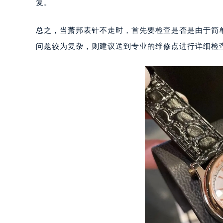
南宁市青秀区金湖路59号地王大厦12
复。
合肥市蜀山区潜山路111号万象城华润
泉州市丰泽区宝洲路729号浦西万达中
总之，当萧邦表针不走时，首先要检查是否是由于简
青岛市南区山东路6号华润大厦B座2
问题较为复杂，则建议送到专业的维修点进行详细检
烟台市芝罘区胜利路139号万达金融中
长春市朝阳区西安大路727号中银大厦
贵阳市南明区都司高架桥路33号亨特
昆明市盘龙区北京路928号同德昆明
石家庄市长安区中山东路39号勒泰中
西安市碑林区南关正街88号华侨城长
海口市龙华区金贸东路5号海口华润大厦
唐山市路南区新华东道100号万达广场
台州市椒江区东海大道1800号腾达中
内蒙古自治区呼和浩特市玉泉区大学西
甘肃省兰州市七里河区西津西路16号兰
重庆市解放碑渝中区民权路28号英利