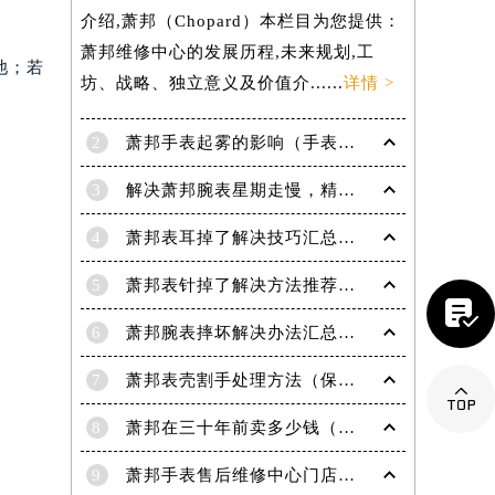
介绍,萧邦（Chopard）本栏目为您提供：
萧邦维修中心的发展历程,未来规划,工
池；若
坊、战略、独立意义及价值介......
详情 >
2
萧邦手表起雾的影响（手表起雾维护建议）
3
解决萧邦腕表星期走慢，精准调校秘籍在这里
4
萧邦表耳掉了解决技巧汇总（轻松修复爱表的小妙招）
5
萧邦表针掉了解决方法推荐（轻松修复你的爱表）

6
萧邦腕表摔坏解决办法汇总（专业修复与日常保养技巧）
7
萧邦表壳割手处理方法（保养与修复技巧指南）

提前预约）
8
萧邦在三十年前卖多少钱（名表价格变迁的历史洞察）
9
萧邦手表售后维修中心门店地址