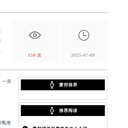

手
查
159 次
2025-07-09
，一旦
萧邦保养
推荐阅读
新电池