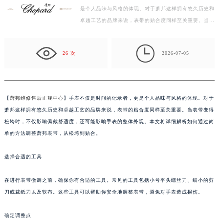
是个人品味与风格的体现。对于萧邦这样拥有悠久历史和
杭州市上城区钱江路1366号华润大厦写字楼A座5层503-5室（需提前预约）
卓越工艺的品牌来说，表带的贴合度同样至关重要。当表
金华市金东区东市南街777号金华万达广场写字楼4号楼22层2209室（需提前预约）
带变得松垮时，不仅影响佩戴舒适度，还可能影响手表…
绍兴市越城区胜利东路379号世茂天际中心写字楼8层805室（需提前预约）

嘉兴市南湖区广益路705号嘉兴世界贸易中心写字楼A座13层1304室（需提前预约）
26 次
2026-07-05
南昌市红谷滩新区红谷中大道998号绿地双子塔（中央广场）A1座办公楼14层07室（需提前预约）
济南市历下区经十路11111号华润中心写字楼（万象城）15层1508室（需提前预约）
广州市天河区天河路230号万菱汇国际中心写字楼A塔7层704室（需提前预约）
【
萧邦维修售后正规中心
】手表不仅是时间的记录者，更是个人品味与风格的体现。对于
广州市越秀区环市东路371-375号世界贸易中心大厦南塔写字楼15层07室（需提前预约）
萧邦这样拥有悠久历史和卓越工艺的品牌来说，表带的贴合度同样至关重要。当表带变得
深圳市罗湖区深南东路5001号华润大厦写字楼17层1701室（需提前预约）
松垮时，不仅影响佩戴舒适度，还可能影响手表的整体外观。本文将详细解析如何通过简
惠州市惠城区江北文昌一路7号华贸大厦写字楼1座30层05室（需提前预约）
单的方法调整萧邦表带，从松垮到贴合。
厦门市思明区湖滨东路95号华润大厦写字楼B座11层1104室（需提前预约）
选择合适的工具
福州市鼓楼区五四路128-1号恒力城写字楼15层03室（需提前预约）
成都市锦江区人民东路6号SAC东原中心写字楼24层2406B室（需提前预约）
在进行表带微调之前，确保你有合适的工具。常见的工具包括小号平头螺丝刀、细小的剪
重庆市江北区观音桥步行街2号融恒时代广场写字楼9层902室（需提前预约）
刀或裁纸刀以及软布。这些工具可以帮助你安全地调整表带，避免对手表造成损伤。
长沙市芙蓉区定王台街道建湘路393号世茂环球金融中心写字楼（芙蓉广场）10层13室（需提前预约）
郑州市二七区铭功路10号华润大厦写字楼29层2905室（需提前预约）
确定调整点