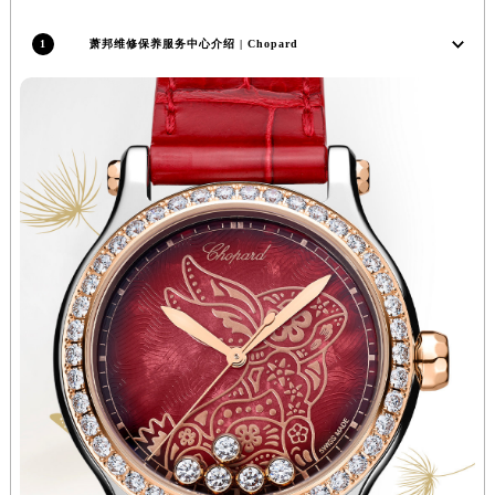
山西省临汾市尧都区解放路萧邦售后服务中心（需提前预约）
1
萧邦维修保养服务中心介绍 | Chopard
山西省吕梁市离石区永宁中路与建设街交叉口萧邦售后服务中心（需提前预约）
山西省朔州市朔城区怡西路与鄯阳西街交汇处萧邦售后服务中心（需提前预约）
山西省忻州市忻府区和平东街与七一南路交叉口萧邦售后服务中心（需提前预约）
山西省阳泉市郊区平阳东街与新城大道交叉口萧邦售后服务中心（需提前预约）
山西省运城市盐湖区河东街萧邦售后服务中心（需提前预约）
山西省长治市潞州区英雄中路萧邦售后服务中心（需提前预约）
山西省太原市迎泽区迎泽街道解放路15号亨得利名表维修授权店3楼萧邦售后服务中心（需提前预约）
天津市和平区赤峰道136号天津国际金融中心26层2603室萧邦售后服务中心（需提前预约）
安徽省安庆市迎江区人民路萧邦售后服务中心（需提前预约）
安徽省蚌埠市蚌山区淮河路萧邦售后服务中心（需提前预约）
安徽省亳州市谯城区魏武大道萧邦售后服务中心（需提前预约）
安徽省池州市贵池区长江路萧邦售后服务中心（需提前预约）
安徽省滁州市琅琊区南谯北路萧邦售后服务中心（需提前预约）
安徽省阜阳市颍州区颍州北路萧邦售后服务中心（需提前预约）
安徽省淮北市相山区淮海路萧邦售后服务中心（需提前预约）