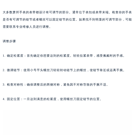
太原市迎泽区解放路15号亨得利名表服务中心（品牌授权店）3层整层（需提前预约）
大多数萧邦手表的表带都设计有可调节的部分。通常位于表扣或表带末端。检查你的手表
沈阳市沈河区中街路137号亨得利名表服务中心（品牌授权店）1层整层（需提前预约）
是否有可调节的链节或者螺丝可以固定链节的位置。如果找不到明显的可调节部分，可能
沈阳市沈河区中街路83号亨得利名表服务中心（品牌授权店）1层整层（需提前预约）
需要联系专业维修人员进行调整。
乌鲁木齐市天山区红山路26号时代广场（CCMALL）C座17层17-B（需提前预约）
温州市鹿城区锦绣路1067号置信广场10层1015室（需提前预约）
调整步骤
哈尔滨市道里区友谊西路600号富力中心T2座写字楼29层03室（需提前预约）
1. 确定松紧度：首先确定你想要达到的松紧度。轻轻拉紧表带，感受佩戴时的手感。
大连市中山区人民路15号国际金融大厦7层G室（需提前预约）
佛山市禅城区季华五路57号万科金融中心C座12层1205室（需提前预约）
2. 微调链节：使用小号平头螺丝刀轻轻转动链节上的螺丝，使链节靠近或远离手腕。
东莞市东城街道鸿福东路1号民盈国贸中心T1写字楼9层907室（需提前预约）
无锡市梁溪区人民中路139号恒隆广场写字楼1座11层1104室（需提前预约）
3. 检查对称性：确保调整后的两侧对称，避免因不对称导致的手腕不适。
南通市崇川区工农路57号圆融广场写字楼16层1603室（需提前预约）
苏州市苏州工业园区星港街199号苏州中心办公楼C座22层08室（需提前预约）
4. 固定位置：一旦达到满意的松紧度，使用螺丝刀固定链节的位置。
武汉市江汉区解放大道686号世界贸易大厦38层09室（需提前预约）
南宁市青秀区金湖路59号地王大厦12楼1224室（需提前预约）
合肥市蜀山区潜山路111号万象城华润大厦B座12楼03室（需提前预约）
泉州市丰泽区宝洲路729号浦西万达中心写字楼A座7楼709室（需提前预约）