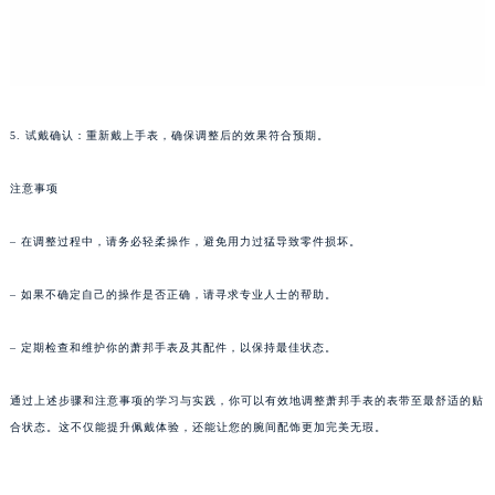
黑龙江省鸡西市鸡冠区红军路萧邦售后服务中心（需提前预约）
黑龙江省佳木斯市向阳区长安路萧邦售后服务中心（需提前预约）
黑龙江省牡丹江市东安区太平路萧邦售后服务中心（需提前预约）
黑龙江省七台河市桃山区大同街萧邦售后服务中心（需提前预约）
5. 试戴确认：重新戴上手表，确保调整后的效果符合预期。
黑龙江省齐齐哈尔市龙沙区龙华路萧邦售后服务中心（需提前预约）
黑龙江省双鸭山市尖山区新兴大街萧邦售后服务中心（需提前预约）
注意事项
黑龙江省绥化市北林区新华街与康庄路交叉口萧邦售后服务中心（需提前预约）
黑龙江省伊春市伊美区通河路萧邦售后服务中心（需提前预约）
– 在调整过程中，请务必轻柔操作，避免用力过猛导致零件损坏。
吉林省白城市洮北区明仁南街萧邦售后服务中心（需提前预约）
– 如果不确定自己的操作是否正确，请寻求专业人士的帮助。
吉林省白山市浑江区浑江大街萧邦售后服务中心（需提前预约）
吉林省吉林市船营区河南街萧邦售后服务中心（需提前预约）
– 定期检查和维护你的萧邦手表及其配件，以保持最佳状态。
吉林省辽源市龙山区人民大街萧邦售后服务中心（需提前预约）
吉林省梅河口市新华街道梅河大街萧邦售后服务中心（需提前预约）
通过上述步骤和注意事项的学习与实践，你可以有效地调整萧邦手表的表带至最舒适的贴
吉林省四平市铁东区紫气大路与南九经街交汇处萧邦售后服务中心（需提前预约）
合状态。这不仅能提升佩戴体验，还能让您的腕间配饰更加完美无瑕。
吉林省松原市宁江区五环大街萧邦售后服务中心（需提前预约）
吉林省通化市东昌区环通乡江南大街萧邦售后服务中心（需提前预约）