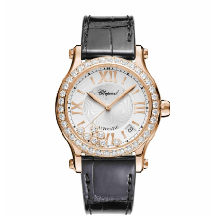
青岛市南区山东路6号华润大厦B座22层04室（需提前预约）
烟台市芝罘区胜利路139号万达金融中心A座907室（需提前预约）
长春市朝阳区西安大路727号中银大厦A座(旺进大厦)18层09室（需提前预约）
贵阳市南明区都司高架桥路33号亨特国际金融中心14楼14D（需提前预约）
昆明市盘龙区北京路928号同德昆明广场写字楼10层06室（需提前预约）
石家庄市长安区中山东路39号勒泰中心写字楼B座13层07室（需提前预约）
西安市碑林区南关正街88号华侨城长安国际中心E座6楼10室（需提前预约）
海口市龙华区金贸东路5号海口华润大厦B座17层1707室（需提前预约）
唐山市路南区新华东道100号万达广场写字楼A座10层1002室（需提前预约）
台州市椒江区东海大道1800号腾达中心东1幢20楼2002室（需提前预约）
内蒙古自治区呼和浩特市玉泉区大学西街70号华润万象城写字楼（鄂尔多斯大厦）23层2326室（需提前预约）
甘肃省兰州市七里河区西津西路16号兰州中心写字楼21层2102室（需提前预约）
重庆市解放碑渝中区民权路28号英利国际金融中心写字楼20层01室（需提前预约）
黑龙江省大庆市萨尔图区会战大街萧邦售后服务中心（需提前预约）
黑龙江省鹤岗市向阳区红军路萧邦售后服务中心（需提前预约）
黑龙江省黑河市爱辉区中央街萧邦售后服务中心（需提前预约）