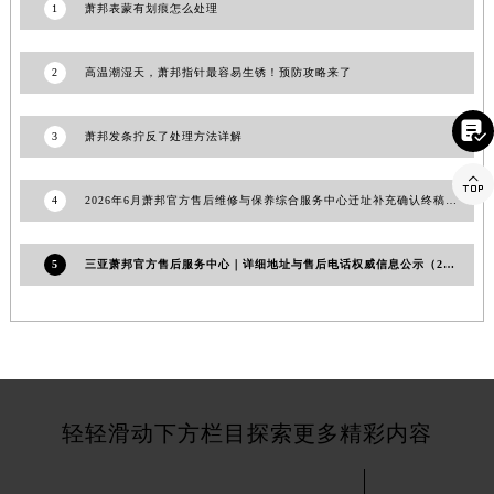
1
萧邦表蒙有划痕怎么处理
江西省新余市渝水区北湖西路萧邦售后服务中心（需提前预约）
江西省宜春市袁州区中山中路萧邦售后服务中心（需提前预约）
2
高温潮湿天，萧邦指针最容易生锈！预防攻略来了
江西省鹰潭市月湖区胜利东路萧邦售后服务中心（需提前预约）
山东省德州市德城区东风中路萧邦售后服务中心（需提前预约）

3
萧邦发条拧反了处理方法详解
山东省东营市东营区济南路萧邦售后服务中心（需提前预约）
山东省济南市历下区经十路11111号华润中心写字楼（万象城）15层1508室萧邦售后服务中心（需提前预约）

4
2026年6月萧邦官方售后维修与保养综合服务中心迁址补充确认终稿文件公开
山东省济宁市任城区太白楼路萧邦售后服务中心（需提前预约）
山东省莱芜市文化南路8号银座商城名表维修一楼名表维修萧邦售后服务中心（需提前预约）
5
三亚萧邦官方售后服务中心｜详细地址与售后电话权威信息公示（2026年7月更新）
山东省临沂市兰山区解放路萧邦售后服务中心（需提前预约）
山东省日照市东港区烟台路萧邦售后服务中心（需提前预约）
山东省泰安市泰山区财源街道泰山大街萧邦售后服务中心（需提前预约）
山东省威海市环翠区新威海路89号振华商厦一楼名表维修萧邦售后服务中心（需提前预约）
山东省潍坊市奎文区东风东街萧邦售后服务中心（需提前预约）
山东省枣庄市滕州市北辛路与善国路交叉口萧邦售后服务中心（需提前预约）
轻轻滑动下方栏目探索更多精彩内容
山东省淄博市张店区金晶大道萧邦售后服务中心（需提前预约）
上海市黄浦区南京东路299号宏伊国际广场写字楼8层806室萧邦售后服务中心（需提前预约）