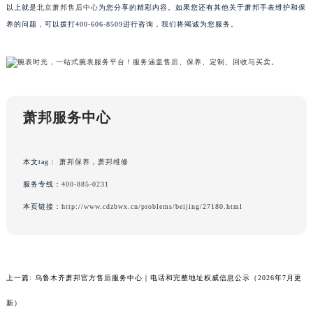
以上就是
北京萧邦售后中心
为您分享的精彩内容。如果您还有其他关于萧邦手表维护和保
吉林省延边市延吉市解放路萧邦售后服务中心（需提前预约）
养的问题，可以拨打400-606-8509进行咨询，我们将竭诚为您服务。
辽宁省鞍山市铁东区站前街萧邦售后服务中心（需提前预约）
辽宁省本溪市平山区胜利路萧邦售后服务中心（需提前预约）
辽宁省朝阳市双塔区新华路萧邦售后服务中心（需提前预约）
辽宁省丹东市振兴区七经街萧邦售后服务中心（需提前预约）
辽宁省抚顺市新抚区东一路萧邦售后服务中心（需提前预约）
萧邦服务中心
辽宁省阜新市海州区解放大街萧邦售后服务中心（需提前预约）
辽宁省葫芦岛市连山区中央路萧邦售后服务中心（需提前预约）
本文tag：
萧邦保养
，
萧邦维修
辽宁省锦州市古塔区中央大街萧邦售后服务中心（需提前预约）
服务专线：
400-885-0231
辽宁省辽阳市白塔区新运大街萧邦售后服务中心（需提前预约）
本页链接：
http://www.cdzbwx.cn/problems/beijing/27180.html
辽宁省盘锦市兴隆台区石油大街萧邦售后服务中心（需提前预约）
辽宁省铁岭市银州区南马路萧邦售后服务中心（需提前预约）
辽宁省营口市站前区市府路与渤海大街交叉口萧邦售后服务中心（需提前预约）
辽宁省沈阳市沈河区中街路137号亨得利名表维修授权店1楼萧邦售后服务中心（需提前预约）
上一篇:
乌鲁木齐萧邦官方售后服务中心｜电话和完整地址权威信息公示（2026年7月更
辽宁省沈阳市沈河区中街路83号亨得利名表维修授权店1楼萧邦售后服务中心（需提前预约）
新）
北京市朝阳区建国门外大街甲6号华熙国际中心D座11层1102室萧邦售后服务中心（北京总部）（需提前预约）