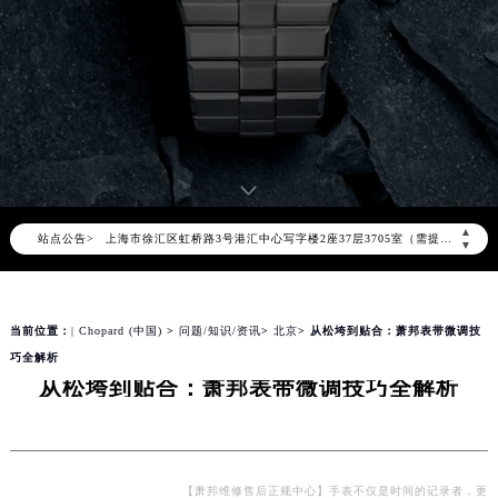
2026年8月萧邦中国区售后服务网络优化升级公告
2026年8月萧邦全国官方售后客户服务热线：400-885-0231
萧邦官方全国统一服务热线400-885-0231，服务覆盖中国大陆、香港、澳门、台湾全部区域（非大陆需加拨“+86”）
2026年8月萧邦售后服务中心最新网点地址：
北京市朝阳区建国门外大街甲6号华熙国际中心写字楼D座11层1102室（北京总部）（需提前预约）
北京市东城区东长安街1号东方广场写字楼W3座6层602室（需提前预约）
天津市和平区赤峰道136号天津国际金融中心写字楼26层2603室（需提前预约）
▲
站点公告>
上海市徐汇区虹桥路3号港汇中心写字楼2座37层3705室（需提前预约）
▼
上海市黄浦区南京东路299号宏伊国际广场写字楼8层806室（需提前预约）
南京市秦淮区中山南路1号（新街口）南京中心写字楼22层C1-1室（需提前预约）
当前位置：
| Chopard (中国)
>
问题/知识/资讯
>
北京
> 从松垮到贴合：萧邦表带微调技
常州市新北区龙锦路1590号现代传媒中心写字楼5号楼10层1008室（需提前预约）
巧全解析
徐州市鼓楼区淮海东路29号苏宁广场IFC国际金融中心写字楼35层3508室（需提前预约）
从松垮到贴合：萧邦表带微调技巧全解析
扬州市邗江区国展路29号星耀天地写字楼1号楼18层1803室（需提前预约）
盐城市盐都区世纪大道5号盐城金融城写字楼1号楼16层1604室（需提前预约）
泰州市海陵区永定东路399号置地商务中心东塔写字楼（华润万象城）17层1706室（需提前预约）
宁波市江北区大闸南路500号来福士广场办公楼20层2009室（需提前预约）
【萧邦维修售后正规中心】手表不仅是时间的记录者，更