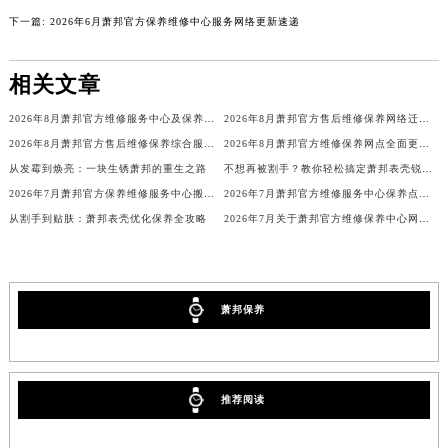
北京市东城区东长安街1号王府井东方广场W3座6层602室萧邦售后服务中心（需提前预约）
下一篇:
2026年6月萧邦官方保养维修中心服务网络更新速递
河北省保定市竞秀区朝阳北大街北国先天下萧邦售后服务中心（需提前预约）
内蒙古自治区阿拉善盟市左旗土尔扈特大街萧邦售后服务中心（需提前预约）
相关文章
内蒙古自治区巴彦淖尔市临河区新华街萧邦售后服务中心（需提前预约）
2026年8月萧邦官方维修服务中心及保养站最新调整补充确认
2026年8月萧邦官方售后维修保养网络迁址及新设点即时快报最终发布完成
内蒙古自治区包头市青山区幸福路甲3号王府井百货名表维修萧邦售后服务中心（需提前预约）
2026年8月萧邦官方售后维修保养综合服务网络补充最终发布文件定稿
2026年8月萧邦官方维修保养网点全面更新补充说明（搬迁新增店铺）最终公示
内蒙古自治区赤峰市红山区哈达街萧邦售后服务中心（需提前预约）
从发霉到焕亮：一块生锈萧邦的重生之路
不想再被割手？教你轻松搞定萧邦表壳锐边问题
内蒙古自治区鄂尔多斯市东胜区伊金霍洛街萧邦售后服务中心（需提前预约）
2026年7月萧邦官方保养维修服务中心搬迁与增设网点补充通知文本
2026年7月萧邦官方维修服务中心保养点搬迁及新设补充详情
内蒙古自治区呼伦贝尔市海拉尔区中央街萧邦售后服务中心（需提前预约）
从割手到贴肤：萧邦表壳优化保养全攻略
2026年7月关于萧邦官方维修保养中心网点搬迁新增的正式通知
内蒙古自治区通辽市科尔沁区明仁大街萧邦售后服务中心（需提前预约）
内蒙古自治区乌海市海勃湾区人民南路萧邦售后服务中心（需提前预约）
内蒙古自治区乌兰察布市集宁区恩和大街萧邦售后服务中心（需提前预约）
萧邦保养
内蒙古自治区锡林郭勒盟市锡林浩特市光明街与额尔敦路交叉口萧邦售后服务中心（需提前预约）
内蒙古自治区兴安盟市乌兰浩特市兴安大街萧邦售后服务中心（需提前预约）
山西省大同市平城区迎宾街萧邦售后服务中心（需提前预约）
推荐阅读
山西省晋城市城区黄华街萧邦售后服务中心（需提前预约）
山西省晋中市榆次区顺城街萧邦售后服务中心（需提前预约）