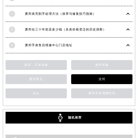
江苏省连云港市海州区通灌北路萧邦售后服务中心（需提前预约）
7
萧邦表壳割手处理方法（保养与修复技巧指南）
江苏省南京市秦淮区中山南路1号南京中心22层22-C1-C3室萧邦售后服务中心（需提前预约）
江苏省宿迁市宿城区西湖路萧邦售后服务中心（需提前预约）
8
萧邦在三十年前卖多少钱（名表价格变迁的历史洞察）
江苏省泰州市海陵区永定东路399号置地商务中心东塔（华润万象城）17层1706室萧邦售后服务中心（需提前预约）
江苏省徐州市鼓楼区淮海东路29号苏宁广场IFC国际金融中心35层3508室萧邦售后服务中心（需提前预约）
9
萧邦手表售后维修中心门店地址
江苏省盐城市盐都区世纪大道5号盐城金融城写字楼1号楼16层1604室萧邦售后服务中心（需提前预约）
江苏省扬州市邗江区国展路29号星耀天地写字楼1号楼18层1803室萧邦售后服务中心（需提前预约）
萧邦，手表维修
萧邦维修
江苏省镇江市京口区中山东路萧邦售后服务中心（需提前预约）
江西省抚州市临川区赣东大道萧邦售后服务中心（需提前预约）
萧邦售后
沧州
江西省赣州市章贡区文清路萧邦售后服务中心（需提前预约）
江西省吉安市吉州区井冈山大道萧邦售后服务中心（需提前预约）
包头
萧邦手表调整时间
江西省景德镇市珠山区珠山中路萧邦售后服务中心（需提前预约）
江西省九江市浔阳区浔阳路萧邦售后服务中心（需提前预约）
随机推荐
江西省南昌市红谷滩新区红谷中大道998号绿地双子塔（中央广场）A1座办公楼14层1407室萧邦售后服务中心（需提前预约）
江西省萍乡市安源区萍安北大道与康庄路交叉口萧邦售后服务中心（需提前预约）
江西省上饶市信州区滨江西路萧邦售后服务中心（需提前预约）