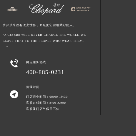
上海市徐汇区虹桥路3号港汇中心2座37层3705室萧邦售后服务中心（需提前预约）
浙江省杭州市上城区钱江路1366号华润大厦A座5层503-5室萧邦售后服务中心（需提前预约）
浙江省湖州市吴兴区劳动路萧邦售后服务中心（需提前预约）
萧邦从来没有改变世界，而是把它留给戴它的人。
浙江省嘉兴市南湖区广益路705号嘉兴世界贸易中心A座13层1304室萧邦售后服务中心（需提前预约）
“A Chopard WILL NEVER CHANGE THE WORLD.WE
浙江省金华市金东区东市南街777号金华万达广场4号楼22楼2209室萧邦售后服务中心（需提前预约）
LEAVE THAT TO THE PEOPLE WHO WEAR THEM.
...”
浙江省丽水市莲都区解放街萧邦售后服务中心（需提前预约）
浙江省宁波市江北区大闸南路500号来福士广场办公楼20层2009室萧邦售后服务中心（需提前预约）

网点服务热线
浙江省衢州市柯城区上街萧邦售后服务中心（需提前预约）
400-885-0231
浙江省绍兴市越城区胜利东路379号世茂天际中心写字楼8层805室萧邦售后服务中心（需提前预约）
浙江省舟山市定海区解放东路萧邦售后服务中心（需提前预约）
营业时间：
澳门特别行政区大堂区议事亭前地（新马路）萧邦售后服务中心（需提前预约）

门店营业时间：09:00-19:30
澳门特别行政区风顺堂区南湾大马路萧邦售后服务中心（需提前预约）
客服在线时间：8:00-22:00
澳门特别行政区花地玛堂区关闸广场萧邦售后服务中心（需提前预约）
客服及门店节假日不休
澳门特别行政区花王堂区大三巴商圈萧邦售后服务中心（需提前预约）
澳门特别行政区嘉模堂区官也街萧邦售后服务中心（需提前预约）
澳门省路氹城市金光大道萧邦售后服务中心（需提前预约）