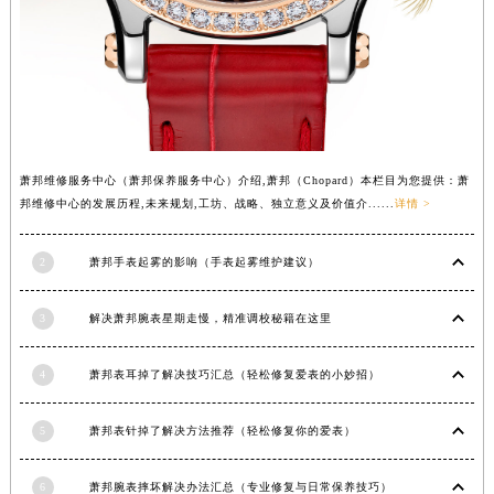
安徽省淮南市田家庵区国庆中路萧邦售后服务中心（需提前预约）
安徽省黄山市屯溪区黄山西路萧邦售后服务中心（需提前预约）
安徽省六安市金安区解放中路萧邦售后服务中心（需提前预约）
安徽省马鞍山市雨山区湖南西路萧邦售后服务中心（需提前预约）
安徽省宿州市埇桥区人民中路萧邦售后服务中心（需提前预约）
安徽省铜陵市铜官区石城大道萧邦售后服务中心（需提前预约）
萧邦维修服务中心（萧邦保养服务中心）介绍,萧邦（Chopard）本栏目为您提供：萧
邦维修中心的发展历程,未来规划,工坊、战略、独立意义及价值介......
详情 >
安徽省芜湖市镜湖区中山路步行街萧邦售后服务中心（需提前预约）
安徽省宣城市宣州区叠嶂西路萧邦售后服务中心（需提前预约）
2
萧邦手表起雾的影响（手表起雾维护建议）
福建省龙岩市新罗区九一南路萧邦售后服务中心（需提前预约）
福建省南平市建阳区人民西路萧邦售后服务中心（需提前预约）
3
解决萧邦腕表星期走慢，精准调校秘籍在这里
福建省宁德市蕉城区天湖东路萧邦售后服务中心（需提前预约）
福建省莆田市城厢区霞林街道荔华东大道萧邦售后服务中心（需提前预约）
4
萧邦表耳掉了解决技巧汇总（轻松修复爱表的小妙招）
福建省三明市三元区东乾二路萧邦售后服务中心（需提前预约）
福建省漳州市龙文区步港路萧邦售后服务中心（需提前预约）
5
萧邦表针掉了解决方法推荐（轻松修复你的爱表）
江苏省常州市新北区龙锦路1590号现代传媒中心5号楼10层1008室萧邦售后服务中心（需提前预约）
江苏省淮安市清江浦区淮海北路萧邦售后服务中心（需提前预约）
6
萧邦腕表摔坏解决办法汇总（专业修复与日常保养技巧）