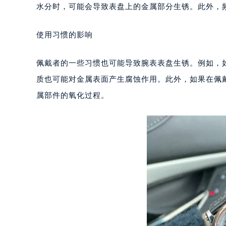
深圳市罗湖区深南东路5001号华润大
水分时，可能会导致表盘上的金属部分生锈。此外，
惠州市惠城区江北文昌一路7号华贸大
厦门市思明区湖滨东路95号华润大厦写
使用习惯的影响
福州市鼓楼区五四路128-1号恒力城
成都市锦江区人民东路6号SAC东原中
佩戴者的一些习惯也可能导致腕表表盘生锈。例如，
重庆市江北区观音桥步行街2号融恒时
质也可能对金属表面产生腐蚀作用。此外，如果在佩
长沙市芙蓉区定王台街道建湘路393
属部件的氧化过程。
郑州市二七区铭功路10号华润大厦写字
太原市迎泽区解放路15号亨得利名
沈阳市沈河区中街路137号亨得利名
沈阳市沈河区中街路83号亨得利名
乌鲁木齐市天山区红山路26号时代广场
温州市鹿城区锦绣路1067号置信广场
哈尔滨市道里区友谊西路600号富力中
大连市中山区人民路15号国际金融大
佛山市禅城区季华五路57号万科金融中