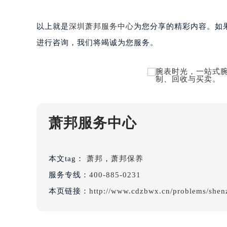
吉林省白城市洮北区明仁南街萧邦售
吉林省白山市浑江区浑江大街萧邦售
以上就是
深圳萧邦服务中心
为您分享的精彩内容。如果您
吉林省吉林市船营区河南街萧邦售后
进行咨询，我们将竭诚为您服务。
吉林省辽源市龙山区人民大街萧邦售
吉林省梅河口市新华街道梅河大街萧
吉林省四平市铁东区紫气大路与南九
吉林省松原市宁江区五环大街萧邦售
吉林省通化市东昌区环通乡江南大街
吉林省延边市延吉市解放路萧邦售后
萧邦服务中心
辽宁省鞍山市铁东区站前街萧邦售后
辽宁省本溪市平山区胜利路萧邦售后
本文tag：
萧邦
，
萧邦保养
辽宁省朝阳市双塔区新华路萧邦售后
辽宁省丹东市振兴区七经街萧邦售后
服务专线：
400-885-0231
辽宁省抚顺市新抚区东一路萧邦售后
本页链接：
http://www.cdzbwx.cn/problems/shen
辽宁省阜新市海州区解放大街萧邦售
辽宁省葫芦岛市连山区中央路萧邦售