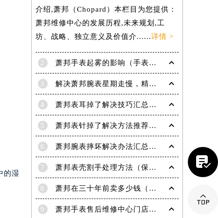
介绍,萧邦（Chopard）本栏目为您提供：
萧邦维修中心的发展历程,未来规划,工
坊、战略、独立意义及价值介......
详情 >
2
萧邦手表起雾的影响（手表起雾维护建议）
3
解决萧邦腕表星期走慢，精准调校秘籍在这里
4
萧邦表耳掉了解决技巧汇总（轻松修复爱表的小妙招）
5
萧邦表针掉了解决方法推荐（轻松修复你的爱表）
6
萧邦腕表摔坏解决办法汇总（专业修复与日常保养技巧）

7
萧邦表壳割手处理方法（保养与修复技巧指南）
中的湿
8
萧邦在三十年前卖多少钱（名表价格变迁的历史洞察）

9
萧邦手表售后维修中心门店地址