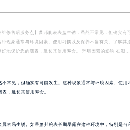
际广场写字楼8层806室（需提前预约）
南京中心写字楼22层C1-1室（需提前预约）
中心写字楼5号楼10层1008室（需提前预约）
FC国际金融中心写字楼35层3508室（需提前预约）
表维修售后服务点】萧邦腕表表盘生锈，虽然不常见，但确实有
楼1号楼18层1803室（需提前预约）
这种现象通常与环境因素、使用习惯以及保养不当有关。了解其
字楼1号楼16层1604室（需提前预约）
务中心东塔写字楼（华润万象城）17层1706室（需提前预约）
更好地保护您的腕表，延长其使用寿命。 环境因素的影响 在潮
场办公楼20层2009室（需提前预约）
写字楼A座5层503-5室（需提前预约）
广场写字楼4号楼22层2209室（需提前预约）
然不常见，但确实有可能发生。这种现象通常与环境因素、使用
际中心写字楼8层805室（需提前预约）
易中心写字楼A座13层1304室（需提前预约）
腕表，延长其使用寿命。
绿地双子塔（中央广场）A1座办公楼14层07室（需提前预约）
心写字楼（万象城）15层1508室（需提前预约）
际中心写字楼A塔7层704室（需提前预约）
世界贸易中心大厦南塔写字楼15层07室（需提前预约）
金属容易生锈。如果萧邦腕表长期暴露在这种环境中，特别是当