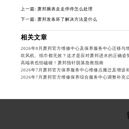
辽宁省锦州市古塔区中央大街萧邦售
上一篇:
萧邦腕表走走停停怎么处理
辽宁省辽阳市白塔区新运大街萧邦售
辽宁省盘锦市兴隆台区石油大街萧邦
下一篇:
萧邦发条坏了解决方法是什么
辽宁省铁岭市银州区南马路萧邦售后
辽宁省营口市站前区市府路与渤海大
相关文章
辽宁省沈阳市沈河区中街路137号亨
辽宁省沈阳市沈河区中街路83号亨
吹风机、纸巾都无效？这才是应对萧邦进水的正确姿
北京市朝阳区建国门外大街甲6号华熙
高端表也怕磕碰！萧邦指针脱落急救指南
北京市东城区东长安街1号王府井东方
河北省保定市竞秀区朝阳北大街北国
内蒙古自治区阿拉善盟市左旗土尔扈
内蒙古自治区巴彦淖尔市临河区新华
内蒙古自治区包头市青山区幸福路甲
内蒙古自治区赤峰市红山区哈达街萧
内蒙古自治区鄂尔多斯市东胜区伊金
内蒙古自治区呼伦贝尔市海拉尔区中