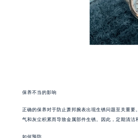
东莞市东城街道鸿福东路1号民盈国贸
无锡市梁溪区人民中路139号恒隆广场
南通市崇川区工农路57号圆融广场写字
苏州市苏州工业园区星港街199号苏州
武汉市江汉区解放大道686号世界贸易
南宁市青秀区金湖路59号地王大厦12
合肥市蜀山区潜山路111号万象城华润
泉州市丰泽区宝洲路729号浦西万达中
青岛市南区山东路6号华润大厦B座2
烟台市芝罘区胜利路139号万达金融中
长春市朝阳区西安大路727号中银大厦
保养不当的影响
贵阳市南明区都司高架桥路33号亨特
昆明市盘龙区北京路928号同德昆明
正确的保养对于防止萧邦腕表出现生锈问题至关重要
石家庄市长安区中山东路39号勒泰中
气和灰尘积累而导致金属部件生锈。因此，定期清洁
西安市碑林区南关正街88号华侨城长
海口市龙华区金贸东路5号海口华润大厦
如何预防