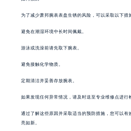
唐山市路南区新华东道100号万达广场
台州市椒江区东海大道1800号腾达中
为了减少萧邦腕表表盘生锈的风险，可以采取以下措
内蒙古自治区呼和浩特市玉泉区大学西
甘肃省兰州市七里河区西津西路16号兰
避免在潮湿环境中长时间佩戴。
重庆市解放碑渝中区民权路28号英利
黑龙江省大庆市萨尔图区会战大街萧
游泳或洗澡前请先取下腕表。
黑龙江省鹤岗市向阳区红军路萧邦售
黑龙江省黑河市爱辉区中央街萧邦售
避免接触化学物质。
黑龙江省鸡西市鸡冠区红军路萧邦售
黑龙江省佳木斯市向阳区长安路萧邦
定期清洁并妥善存放腕表。
黑龙江省牡丹江市东安区太平路萧邦
黑龙江省七台河市桃山区大同街萧邦
如果发现任何异常情况，请及时送至专业维修点进行
黑龙江省齐齐哈尔市龙沙区龙华路萧
黑龙江省双鸭山市尖山区新兴大街萧
通过了解这些原因并采取适当的预防措施，您可以有
黑龙江省绥化市北林区新华街与康庄
亮如新。
黑龙江省伊春市伊美区通河路萧邦售