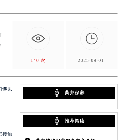

可
原
140 次
2025-09-01
习惯以
萧邦保养
推荐阅读
它接触