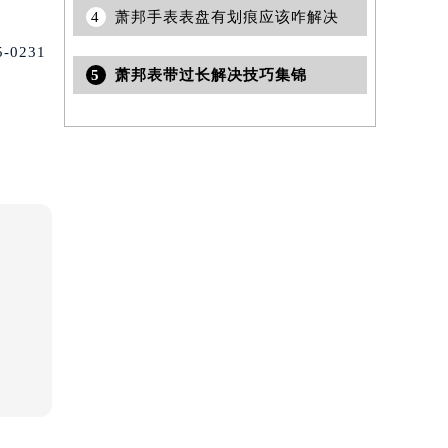
4
萧邦手表表盘有划痕应该咋解决
0231
5
萧邦表带过长解决技巧集锦