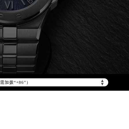
▲
加拨“+86”）
▼