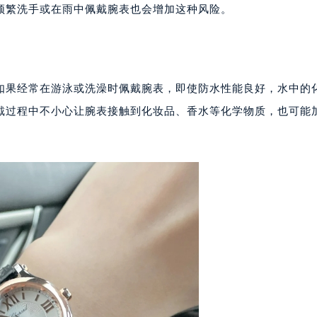
厦写字楼17层1701室（需提前预约）
频繁洗手或在雨中佩戴腕表也会增加这种风险。
厦写字楼1座30层05室（需提前预约）
字楼B座11层1104室（需提前预约）
写字楼15层03室（需提前预约）
心写字楼24层2406B室（需提前预约）
如果经常在游泳或洗澡时佩戴腕表，即使防水性能良好，水中的
代广场写字楼9层902室（需提前预约）
戴过程中不小心让腕表接触到化妆品、香水等化学物质，也可能
号世茂环球金融中心写字楼（芙蓉广场）10层13室（需提前预约
楼29层2905室（需提前预约）
表服务中心（品牌授权店）3层整层（需提前预约）
表服务中心（品牌授权店）1层整层（需提前预约）
表服务中心（品牌授权店）1层整层（需提前预约）
（CCMALL）C座17层17-B（需提前预约）
10层1015室（需提前预约）
心T2座写字楼29层03室（需提前预约）
厦7层G室（需提前预约）
心C座12层1205室（需提前预约）