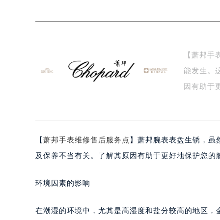
上海市黄浦区南京东路299号宏伊国
南京市秦淮区中山南路1号（新街口）
常州市新北区龙锦路1590号现代传媒
徐州市鼓楼区淮海东路29号苏宁广场I
【萧邦手
扬州市邗江区国展路29号星耀天地写字
能发生。
盐城市盐都区世纪大道5号盐城金融城写
泰州市海陵区永定东路399号置地商
因有助于
宁波市江北区大闸南路500号来福士广
湿…
杭州市上城区钱江路1366号华润大厦
金华市金东区东市南街777号金华万达
【
萧邦手表维修售后服务点
】萧邦腕表表盘生锈，虽
绍兴市越城区胜利东路379号世茂天
嘉兴市南湖区广益路705号嘉兴世界贸
及保养不当有关。了解其原因有助于更好地保护您的
南昌市红谷滩新区红谷中大道998号
济南市历下区经十路11111号华润中
环境因素的影响
广州市天河区天河路230号万菱汇国
广州市越秀区环市东路371-375号
在潮湿的环境中，尤其是高湿度和盐分较高的地区，