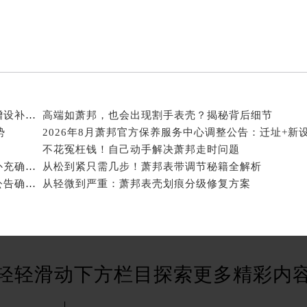
后服务中心（需提前预约）
后服务中心（需提前预约）
售后服务中心（需提前预约）
服务中心（需提前预约）
街交叉口萧邦售后服务中心（需提前预约）
得利名表维修授权店1楼萧邦售后服务中心（需提前预约）
2026年8月萧邦官方维修中心及保养服务中心迁移与增设补充确认终稿
高端如萧邦，也会出现割手表壳？揭秘背后细节
得利名表维修授权店1楼萧邦售后服务中心（需提前预约）
势
2026年8月萧邦官方保养服务中心调整公告：迁址+新
国际中心D座11层1102室萧邦售后服务中心（北京总部）（需
不花冤枉钱！自己动手解决萧邦走时问题
广场W3座6层602室萧邦售后服务中心（需提前预约）
2026年7月萧邦官方保养服务中心维修点搬迁及增设补充确认正式发布
从松到紧只需几步！萧邦表带调节秘籍全解析
先天下萧邦售后服务中心（需提前预约）
2026年7月萧邦官方维修保养综合服务中心调整补充公告确认终稿发布
从轻微到严重：萧邦表壳划痕分级修复方案
特大街萧邦售后服务中心（需提前预约）
街萧邦售后服务中心（需提前预约）
3号王府井百货名表维修萧邦售后服务中心（需提前预约）
邦售后服务中心（需提前预约）
轻轻滑动下方栏目探索更多精彩内
霍洛街萧邦售后服务中心（需提前预约）
央街萧邦售后服务中心（需提前预约）