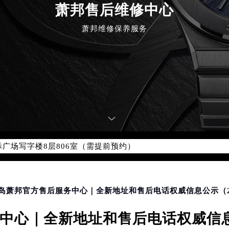
萧邦售后维修中心
优化升级公告
萧邦维修保养服务
：400-885-0231
5-0231，服务覆盖中国大陆、香港、澳门、台湾全部区域（非大陆需
点地址：
国际中心写字楼D座11层1102室（北京总部）（需提前预约）
字楼W3座6层602室（需提前预约）
融中心写字楼26层2603室（需提前预约）
2座37层3705室（需提前预约）
际广场写字楼8层806室（需提前预约）
南京中心写字楼22层C1-1室（需提前预约）
中心写字楼5号楼10层1008室（需提前预约）
FC国际金融中心写字楼35层3508室（需提前预约）
楼1号楼18层1803室（需提前预约）
皇岛萧邦官方售后服务中心｜全新地址和售后电话权威信息公示（2
字楼1号楼16层1604室（需提前预约）
中心｜全新地址和售后电话权威信息公
务中心东塔写字楼（华润万象城）17层1706室（需提前预约）