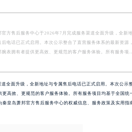
场办公楼20层2009室（需提前预约）
写字楼A座5层503-5室（需提前预约）
广场写字楼4号楼22层2209室（需提前预约）
际中心写字楼8层805室（需提前预约）
邦官方售后服务中心于2026年7月完成服务渠道全面升级，全新
易中心写字楼A座13层1304室（需提前预约）
售后电话已正式启用。本次公示整合了直营服务体系的最新资源
绿地双子塔（中央广场）A1座办公楼14层07室（需提前预约）
心写字楼（万象城）15层1508室（需提前预约）
邦腕表拥有者提供更高效、更规范的客户服务体验。所有服务项
际中心写字楼A塔7层704室（需提前预约）
世界贸易中心大厦南塔写字楼15层07室（需提前预约）
厦写字楼17层1701室（需提前预约）
务渠道全面升级，全新地址与专属售后电话已正式启用。本次公示
厦写字楼1座30层05室（需提前预约）
字楼B座11层1104室（需提前预约）
供更高效、更规范的客户服务体验。所有服务项目均基于全国统
写字楼15层03室（需提前预约）
为秦皇岛萧邦官方售后服务中心的权威信息、服务政策及实用指
心写字楼24层2406B室（需提前预约）
代广场写字楼9层902室（需提前预约）
号世茂环球金融中心写字楼（芙蓉广场）10层13室（需提前预约