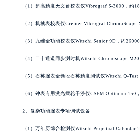
吉林省通化市东昌区环通乡江南大街
（1）超高精度天文台校表仪Vibrograf S-3000，约18
吉林省延边市延吉市解放路萧邦售后
辽宁省鞍山市铁东区站前街萧邦售后
（2）机械表校表仪Greiner Vibrograf ChronoScop
辽宁省本溪市平山区胜利路萧邦售后
辽宁省朝阳市双塔区新华路萧邦售后
（3）九维全功能校表仪Witschi Senior 9D，约2600
辽宁省丹东市振兴区七经街萧邦售后
辽宁省抚顺市新抚区东一路萧邦售后
（4）二十通道同步测时机Witschi Chronoscope M20
辽宁省阜新市海州区解放大街萧邦售
辽宁省葫芦岛市连山区中央路萧邦售
（5）石英腕表全频段石英精度测试仪Witschi Q-Test P
辽宁省锦州市古塔区中央大街萧邦售
辽宁省辽阳市白塔区新运大街萧邦售
（6）钟表专用激光摆轮干涉仪CSEM Optimum 150，
辽宁省盘锦市兴隆台区石油大街萧邦
辽宁省铁岭市银州区南马路萧邦售后
2、复杂功能腕表专项调试设备
辽宁省营口市站前区市府路与渤海大
辽宁省沈阳市沈河区中街路137号亨
（1）万年历综合检测仪Witschi Perpetual Calendar 
辽宁省沈阳市沈河区中街路83号亨