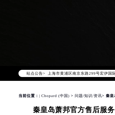
2026年8月萧邦中国区售后服务网络
2026年8月萧邦全国官方售后客户服务热线
萧邦官方全国统一服务热线400-88
2026年8月萧邦售后服务中心最新网
北京市朝阳区建国门外大街甲6号华熙
北京市东城区东长安街1号东方广场写
天津市和平区赤峰道136号天津国际金
上海市徐汇区虹桥路3号港汇中心写字楼
上海市黄浦区南京东路299号宏伊国
站点公告>
南京市秦淮区中山南路1号（新街口）
常州市新北区龙锦路1590号现代传媒
徐州市鼓楼区淮海东路29号苏宁广场I
扬州市邗江区国展路29号星耀天地写字
当前位置：
| Chopard (中国)
>
问题/知识/资讯
> 秦
盐城市盐都区世纪大道5号盐城金融城写
秦皇岛萧邦官方售后服务
泰州市海陵区永定东路399号置地商