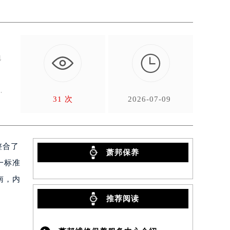

地
，
目
31 次
2026-07-09
整合了
萧邦保养
一标准
南，内
推荐阅读
）