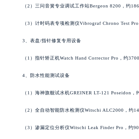
北京市朝阳区建国门外大街甲6号华熙
（2）三问音簧专业调试工作站Bergeon 8200，约186
北京市东城区东长安街1号王府井东方
河北省保定市竞秀区朝阳北大街北国
（3）计时码表专项检测仪Vibrograf Chrono Test Pr
内蒙古自治区阿拉善盟市左旗土尔扈
内蒙古自治区巴彦淖尔市临河区新华
3、表盘/指针修复专用设备
内蒙古自治区包头市青山区幸福路甲
内蒙古自治区赤峰市红山区哈达街萧
（1）指针矫正机Watch Hand Corrector Pro，约370
内蒙古自治区鄂尔多斯市东胜区伊金
内蒙古自治区呼伦贝尔市海拉尔区中
4、防水性能测试设备
内蒙古自治区通辽市科尔沁区明仁大
内蒙古自治区乌海市海勃湾区人民南
（1）海神旗舰试水机GREINER LT-121 Poseidon，
内蒙古自治区乌兰察布市集宁区恩和
内蒙古自治区锡林郭勒盟市锡林浩特
（2）全自动智能防水检测仪Witschi ALC2000，约14
内蒙古自治区兴安盟市乌兰浩特市兴
山西省大同市平城区迎宾街萧邦售后
（3）渗漏定位分析仪Witschi Leak Finder Pro，约9
山西省晋城市城区黄华街萧邦售后服