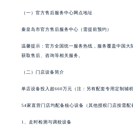
黑龙江省黑河市爱辉区中央街萧邦售
黑龙江省鸡西市鸡冠区红军路萧邦售
（一）官方售后服务中心网点地址
黑龙江省佳木斯市向阳区长安路萧邦
黑龙江省牡丹江市东安区太平路萧邦
秦皇岛市官方售后服务中心（需提前预约）
黑龙江省七台河市桃山区大同街萧邦
黑龙江省齐齐哈尔市龙沙区龙华路萧
温馨提示：官方全国统一服务热线，服务覆盖中国大
黑龙江省双鸭山市尖山区新兴大街萧
获取售后、咨询等相关服务。
黑龙江省绥化市北林区新华街与康庄
黑龙江省伊春市伊美区通河路萧邦售
（二）门店设备简介
吉林省白城市洮北区明仁南街萧邦售
吉林省白山市浑江区浑江大街萧邦售
单店设备投入超660万元（注：另有配套专用定制辅
吉林省吉林市船营区河南街萧邦售后
吉林省辽源市龙山区人民大街萧邦售
54家直营门店均配备核心设备（其他授权门店按需配
吉林省梅河口市新华街道梅河大街萧
吉林省四平市铁东区紫气大路与南九
1、走时检测与调校设备
吉林省松原市宁江区五环大街萧邦售