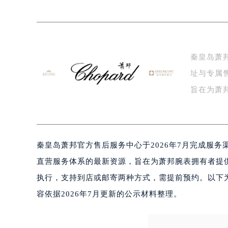
宁波市江北区大闸南路500号来福士广
杭州市上城区钱江路1366号华润大厦
金华市金东区东市南街777号金华万达
绍兴市越城区胜利东路379号世茂天
秦皇岛萧
嘉兴市南湖区广益路705号嘉兴世界贸
址与专属
南昌市红谷滩新区红谷中大道998号
济南市历下区经十路11111号华润中
旨在为萧
广州市天河区天河路230号万菱汇国
均…
广州市越秀区环市东路371-375号
深圳市罗湖区深南东路5001号华润大
秦皇岛萧邦官方售后服务中心于2026年7月完成服
惠州市惠城区江北文昌一路7号华贸大
厦门市思明区湖滨东路95号华润大厦写
直营服务体系的最新资源，旨在为萧邦腕表拥有者提
福州市鼓楼区五四路128-1号恒力城
执行，支持到店或邮寄两种方式，需提前预约。以下
成都市锦江区人民东路6号SAC东原中
容依据2026年7月更新的公示材料整理。
重庆市江北区观音桥步行街2号融恒时
长沙市芙蓉区定王台街道建湘路393