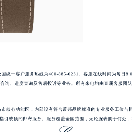
心写字楼A座7楼709室（需提前预约）
2层04室（需提前预约）
心A座907室（需提前预约）
A座(旺进大厦)18层09室（需提前预约）
国际金融中心14楼14D（需提前预约）
广场写字楼10层06室（需提前预约）
心写字楼B座13层07室（需提前预约）
安国际中心E座6楼10室（需提前预约）
B座17层1707室（需提前预约）
统一客户服务热线为400-885-0231。客服在线时间为每日8:0
写字楼A座10层1002室（需提前预约）
价格咨询、进度查询及售后投诉等业务。所有来电均由直属客服团
心东1幢20楼2002室（需提前预约）
街70号华润万象城写字楼（鄂尔多斯大厦）23层2326室（需
州中心写字楼21层2102室（需提前预约）
国际金融中心写字楼20层01室（需提前预约）
皇岛市核心功能区，内部设有符合萧邦品牌标准的专业服务工位与
邦售后服务中心（需提前预约）
详细导航指引或预约邮寄服务。服务覆盖全国范围，无论腕表购于何处
后服务中心（需提前预约）