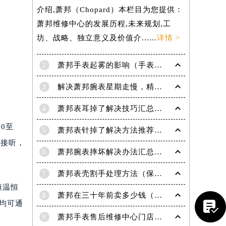
介绍,萧邦（Chopard）本栏目为您提供：
萧邦维修中心的发展历程,未来规划,工
坊、战略、独立意义及价值介......
详情 >
2
萧邦手表起雾的影响（手表起雾维护建议）
3
解决萧邦腕表星期走慢，精准调校秘籍在这里
4
萧邦表耳掉了解决技巧汇总（轻松修复爱表的小妙招）
0至
5
萧邦表针掉了解决方法推荐（轻松修复你的爱表）
队接听，
6
萧邦腕表摔坏解决办法汇总（专业修复与日常保养技巧）
提前预约）
7
萧邦表壳割手处理方法（保养与修复技巧指南）
恒温恒
8
萧邦在三十年前卖多少钱（名表价格变迁的历史洞察）

，均可通
9
萧邦手表售后维修中心门店地址