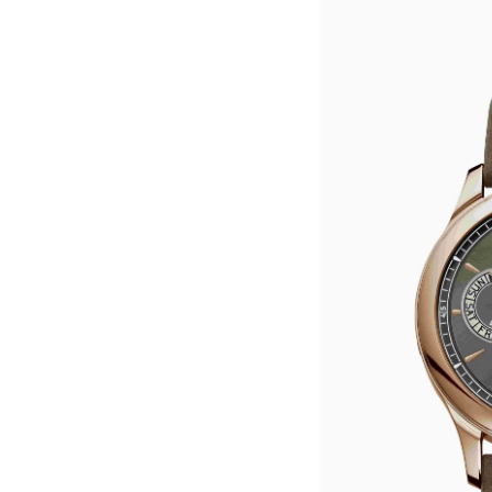
郑州市二七区铭功路10号华润大厦写字
太原市迎泽区解放路15号亨得利名
沈阳市沈河区中街路137号亨得利名
沈阳市沈河区中街路83号亨得利名
乌鲁木齐市天山区红山路26号时代广场
温州市鹿城区锦绣路1067号置信广场
哈尔滨市道里区友谊西路600号富力中
大连市中山区人民路15号国际金融大
佛山市禅城区季华五路57号万科金融中
东莞市东城街道鸿福东路1号民盈国贸
无锡市梁溪区人民中路139号恒隆广场
南通市崇川区工农路57号圆融广场写字
苏州市苏州工业园区星港街199号苏州
武汉市江汉区解放大道686号世界贸易
南宁市青秀区金湖路59号地王大厦12
合肥市蜀山区潜山路111号万象城华润