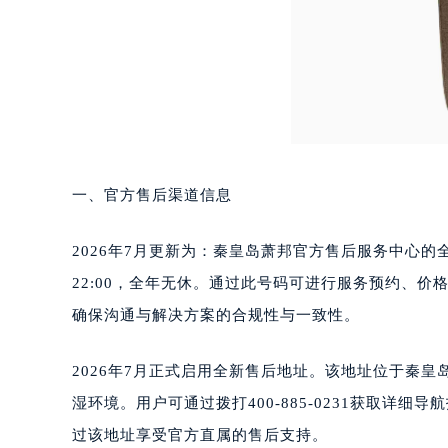
泉州市丰泽区宝洲路729号浦西万达中
青岛市南区山东路6号华润大厦B座2
烟台市芝罘区胜利路139号万达金融中
长春市朝阳区西安大路727号中银大厦
贵阳市南明区都司高架桥路33号亨特
昆明市盘龙区北京路928号同德昆明
石家庄市长安区中山东路39号勒泰中
一、官方售后渠道信息
西安市碑林区南关正街88号华侨城长
海口市龙华区金贸东路5号海口华润大厦
2026年7月更新为：秦皇岛萧邦官方售后服务中心的全国
唐山市路南区新华东道100号万达广场
22:00，全年无休。通过此号码可进行服务预约、
台州市椒江区东海大道1800号腾达中
内蒙古自治区呼和浩特市玉泉区大学西
确保沟通与解决方案的合规性与一致性。
甘肃省兰州市七里河区西津西路16号兰
重庆市解放碑渝中区民权路28号英利
2026年7月正式启用全新售后地址。该地址位于秦
黑龙江省大庆市萨尔图区会战大街萧
湿环境。用户可通过拨打400-885-0231获取
黑龙江省鹤岗市向阳区红军路萧邦售
过该地址享受官方直属的售后支持。