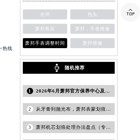

沧州
包头
萧邦售后
萧邦，手表维修
萧邦手表调整时间
萧邦维修
一热线
随机推荐
1
2026年6月萧邦官方保养中心及维修服务站迁址新开补充总览文件发布
2
从牙膏到抛光布，萧邦表蒙划痕修复神器盘点
3
萧邦机芯划痕处理办法盘点（专业修复技巧与注意事项）