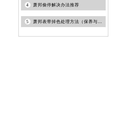
4
萧邦偷停解决办法推荐
5
萧邦表带掉色处理方法（保养与修复技巧）