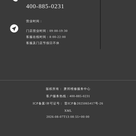
400-885-0231
江西省南昌市红谷滩新区红谷中大道998号绿地双子塔（中央广场）A1座办公楼14层1407室萧邦售后服务中心（需提前预约）
江西省萍乡市安源区萍安北大道与康庄路交叉口萧邦售后服务中心（需提前预约）
营业时间：
江西省上饶市信州区滨江西路萧邦售后服务中心（需提前预约）

门店营业时间：09:00-19:30
江西省新余市渝水区北湖西路萧邦售后服务中心（需提前预约）
客服在线时间：8:00-22:00
江西省宜春市袁州区中山中路萧邦售后服务中心（需提前预约）
客服及门店节假日不休
江西省鹰潭市月湖区胜利东路萧邦售后服务中心（需提前预约）
山东省德州市德城区东风中路萧邦售后服务中心（需提前预约）
山东省东营市东营区济南路萧邦售后服务中心（需提前预约）
山东省济南市历下区经十路11111号华润中心写字楼（万象城）15层1508室萧邦售后服务中心（需提前预约）
山东省济宁市任城区太白楼路萧邦售后服务中心（需提前预约）
版权所有：
萧邦维修服务中心
山东省莱芜市文化南路8号银座商城名表维修一楼名表维修萧邦售后服务中心（需提前预约）
客户服务热线：
400-885-0231
山东省临沂市兰山区解放路萧邦售后服务中心（需提前预约）
ICP备案/许可证号： 晋ICP备2025065417号-26
山东省日照市东港区烟台路萧邦售后服务中心（需提前预约）
XML
山东省泰安市泰山区财源街道泰山大街萧邦售后服务中心（需提前预约）
2026-08-07T13:08:55+00:00
山东省威海市环翠区新威海路89号振华商厦一楼名表维修萧邦售后服务中心（需提前预约）
山东省潍坊市奎文区东风东街萧邦售后服务中心（需提前预约）