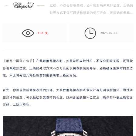
过松，不仅会影响美观，还可能影响佩戴舒适度。正确的
盐城市盐都区世纪大道5号盐城金融城写字楼1号楼16层1604室（需提前预约）
处理方式不仅可以延长腕表的使用寿命，还能确保佩戴时
泰州市海陵区永定东路399号置地商务中心东塔写字楼（华润万象城）17层1706室（需提前预约）
的舒适感。本文将介绍几种处理萧邦腕表表带太松的方…
宁波市江北区大闸南路500号来福士广场办公楼20层2009室（需提前预约）

杭州市上城区钱江路1366号华润大厦写字楼A座5层503-5室（需提前预约）
163 次
2025-07-02
金华市金东区东市南街777号金华万达广场写字楼4号楼22层2209室（需提前预约）
绍兴市越城区胜利东路379号世茂天际中心写字楼8层805室（需提前预约）
嘉兴市南湖区广益路705号嘉兴世界贸易中心写字楼A座13层1304室（需提前预约）
【
萧邦中国官方售后
】在佩戴萧邦腕表时，如果发现表带过松，不仅会影响美观，还可能
南昌市红谷滩新区红谷中大道998号绿地双子塔（中央广场）A1座办公楼14层07室（需提前预约）
影响佩戴舒适度。正确的处理方式不仅可以延长腕表的使用寿命，还能确保佩戴时的舒适
济南市历下区经十路11111号华润中心写字楼（万象城）15层1508室（需提前预约）
感。本文将介绍几种处理萧邦腕表表带太松的方法。
广州市天河区天河路230号万菱汇国际中心写字楼A塔7层704室（需提前预约）
首先，你可以尝试调整表带的扣环。大多数萧邦腕表的表带设计有可调节的扣环，通过调
广州市越秀区环市东路371-375号世界贸易中心大厦南塔写字楼15层07室（需提前预约）
整扣环的位置，可以轻松改变表带的长度。找到合适的扣环位置后，确保扣环被正确地固
深圳市罗湖区深南东路5001号华润大厦写字楼17层1701室（需提前预约）
定好，以防止滑动。
惠州市惠城区江北文昌一路7号华贸大厦写字楼1座30层05室（需提前预约）
厦门市思明区湖滨东路95号华润大厦写字楼B座11层1104室（需提前预约）
福州市鼓楼区五四路128-1号恒力城写字楼15层03室（需提前预约）
成都市锦江区人民东路6号SAC东原中心写字楼24层2406B室（需提前预约）