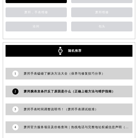
安徽省滁州市琅琊区南谯北路萧邦售后服务中心（需提前预约）
萧邦，手表维修
萧邦维修
安徽省阜阳市颍州区颍州北路萧邦售后服务中心（需提前预约）
安徽省淮北市相山区淮海路萧邦售后服务中心（需提前预约）
沧州
包头
安徽省淮南市田家庵区国庆中路萧邦售后服务中心（需提前预约）
安徽省黄山市屯溪区黄山西路萧邦售后服务中心（需提前预约）
安徽省六安市金安区解放中路萧邦售后服务中心（需提前预约）
随机推荐
安徽省马鞍山市雨山区湖南西路萧邦售后服务中心（需提前预约）
安徽省宿州市埇桥区人民中路萧邦售后服务中心（需提前预约）
1
萧邦手表磕碰了解决方法大全（保养与修复技巧分享）
安徽省铜陵市铜官区石城大道萧邦售后服务中心（需提前预约）
安徽省芜湖市镜湖区中山路步行街萧邦售后服务中心（需提前预约）
2
萧邦腕表发条拧反了原因是什么（正确上链方法与维护指南）
安徽省宣城市宣州区叠嶂西路萧邦售后服务中心（需提前预约）
福建省龙岩市新罗区九一南路萧邦售后服务中心（需提前预约）
3
萧邦手表时间调整说明书！（萧邦手表调试校准）
福建省南平市建阳区人民西路萧邦售后服务中心（需提前预约）
福建省宁德市蕉城区天湖东路萧邦售后服务中心（需提前预约）
福建省莆田市城厢区霞林街道荔华东大道萧邦售后服务中心（需提前预约）
4
萧邦官方服务项目及价格查询｜热线电话与完整地址权威信息声明（2026年7月最新）
福建省三明市三元区东乾二路萧邦售后服务中心（需提前预约）