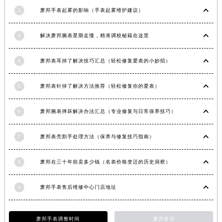
山西省大同市平城区迎宾街萧邦售后服务中心（需提前预约）
2
萧邦手表起雾的影响（手表起雾维护建议）
山西省晋城市城区黄华街萧邦售后服务中心（需提前预约）
3
解决萧邦腕表星期走慢，精准调校秘籍在这里
山西省晋中市榆次区顺城街萧邦售后服务中心（需提前预约）
山西省临汾市尧都区解放路萧邦售后服务中心（需提前预约）
4
萧邦表耳掉了解决技巧汇总（轻松修复爱表的小妙招）
山西省吕梁市离石区永宁中路与建设街交叉口萧邦售后服务中心（需提前预约）
山西省朔州市朔城区怡西路与鄯阳西街交汇处萧邦售后服务中心（需提前预约）
5
萧邦表针掉了解决方法推荐（轻松修复你的爱表）
山西省忻州市忻府区和平东街与七一南路交叉口萧邦售后服务中心（需提前预约）
山西省阳泉市郊区平阳东街与新城大道交叉口萧邦售后服务中心（需提前预约）
6
萧邦腕表摔坏解决办法汇总（专业修复与日常保养技巧）
山西省运城市盐湖区河东街萧邦售后服务中心（需提前预约）
山西省长治市潞州区英雄中路萧邦售后服务中心（需提前预约）
7
萧邦表壳割手处理方法（保养与修复技巧指南）
山西省太原市迎泽区迎泽街道解放路15号亨得利名表维修授权店3楼萧邦售后服务中心（需提前预约）
8
萧邦在三十年前卖多少钱（名表价格变迁的历史洞察）
天津市和平区赤峰道136号天津国际金融中心26层2603室萧邦售后服务中心（需提前预约）
安徽省安庆市迎江区人民路萧邦售后服务中心（需提前预约）
9
萧邦手表售后维修中心门店地址
安徽省蚌埠市蚌山区淮河路萧邦售后服务中心（需提前预约）
安徽省亳州市谯城区魏武大道萧邦售后服务中心（需提前预约）
安徽省池州市贵池区长江路萧邦售后服务中心（需提前预约）
萧邦手表调整时间
萧邦售后