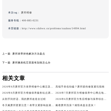
黑龙江省大庆市萨尔图区会战大街萧邦售后服务中心（需提前预约）
黑龙江省鹤岗市向阳区红军路萧邦售后服务中心（需提前预约）
本文tag：
萧邦维修
黑龙江省黑河市爱辉区中央街萧邦售后服务中心（需提前预约）
服务专线：
400-885-0231
黑龙江省鸡西市鸡冠区红军路萧邦售后服务中心（需提前预约）
本页链接：
http://www.cdzbwx.cn/problems/xuzhou/14994.html
黑龙江省佳木斯市向阳区长安路萧邦售后服务中心（需提前预约）
黑龙江省牡丹江市东安区太平路萧邦售后服务中心（需提前预约）
黑龙江省七台河市桃山区大同街萧邦售后服务中心（需提前预约）
黑龙江省齐齐哈尔市龙沙区龙华路萧邦售后服务中心（需提前预约）
上一篇:
萧邦表带掉色解决方法盘点
黑龙江省双鸭山市尖山区新兴大街萧邦售后服务中心（需提前预约）
下一篇:
萧邦腕表机芯里面有划痕怎么办
黑龙江省绥化市北林区新华街与康庄路交叉口萧邦售后服务中心（需提前预约）
黑龙江省伊春市伊美区通河路萧邦售后服务中心（需提前预约）
相关文章
吉林省白城市洮北区明仁南街萧邦售后服务中心（需提前预约）
2026年8月萧邦官方保养维修中心搬迁及新开网点补充最终告知书内容全面公示
高端手表也怕磕？萧邦损伤修复避坑指南
吉林省白山市浑江区浑江大街萧邦售后服务中心（需提前预约）
2026年8月萧邦官方维修保养服务站点调整补充确认说明发布
2026年7月萧邦官方维修保养中心网点地址变更及新开清单发布
吉林省吉林市船营区河南街萧邦售后服务中心（需提前预约）
从割手到舒适，我的萧邦改造全过程
2026年6月萧邦官方售后维修与保养综合服务中心迁址最终版
吉林省辽源市龙山区人民大街萧邦售后服务中心（需提前预约）
冬天戴萧邦更要注意！表带太紧影响血液循环
戴着萧邦洗澡？难怪表盘全是灰！
吉林省梅河口市新华街道梅河大街萧邦售后服务中心（需提前预约）