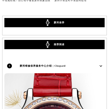
不花冤枉钱！自己动手修复萧邦表蒙划痕
萧邦手表走时不准如何处理
吉林省四平市铁东区紫气大路与南九经街交汇处萧邦售后服务中心（需提前预约）
吉林省松原市宁江区五环大街萧邦售后服务中心（需提前预约）
吉林省通化市东昌区环通乡江南大街萧邦售后服务中心（需提前预约）
萧邦保养
吉林省延边市延吉市解放路萧邦售后服务中心（需提前预约）
辽宁省鞍山市铁东区站前街萧邦售后服务中心（需提前预约）
辽宁省本溪市平山区胜利路萧邦售后服务中心（需提前预约）
推荐阅读
辽宁省朝阳市双塔区新华路萧邦售后服务中心（需提前预约）
辽宁省丹东市振兴区七经街萧邦售后服务中心（需提前预约）
辽宁省抚顺市新抚区东一路萧邦售后服务中心（需提前预约）
1
萧邦维修保养服务中心介绍 | Chopard
辽宁省阜新市海州区解放大街萧邦售后服务中心（需提前预约）
辽宁省葫芦岛市连山区中央路萧邦售后服务中心（需提前预约）
辽宁省锦州市古塔区中央大街萧邦售后服务中心（需提前预约）
辽宁省辽阳市白塔区新运大街萧邦售后服务中心（需提前预约）
辽宁省盘锦市兴隆台区石油大街萧邦售后服务中心（需提前预约）
辽宁省铁岭市银州区南马路萧邦售后服务中心（需提前预约）
辽宁省营口市站前区市府路与渤海大街交叉口萧邦售后服务中心（需提前预约）