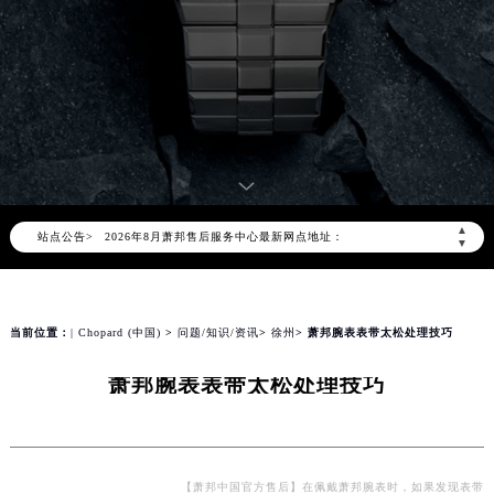
2026年8月萧邦中国区售后服务网络优化升级公告
2026年8月萧邦全国官方售后客户服务热线：400-885-0231
萧邦官方全国统一服务热线400-885-0231，服务覆盖中国大陆、香港、澳门、台湾全部区域（非大陆需加拨“+86”）
2026年8月萧邦售后服务中心最新网点地址：
▲
站点公告>
北京市朝阳区建国门外大街甲6号华熙国际中心写字楼D座11层1102室（北京总部）（需提前预约）
▼
北京市东城区东长安街1号东方广场写字楼W3座6层602室（需提前预约）
天津市和平区赤峰道136号天津国际金融中心写字楼26层2603室（需提前预约）
上海市徐汇区虹桥路3号港汇中心写字楼2座37层3705室（需提前预约）
当前位置：
| Chopard (中国)
>
问题/知识/资讯
>
徐州
> 萧邦腕表表带太松处理技巧
上海市黄浦区南京东路299号宏伊国际广场写字楼8层806室（需提前预约）
萧邦腕表表带太松处理技巧
南京市秦淮区中山南路1号（新街口）南京中心写字楼22层C1-1室（需提前预约）
常州市新北区龙锦路1590号现代传媒中心写字楼5号楼10层1008室（需提前预约）
徐州市鼓楼区淮海东路29号苏宁广场IFC国际金融中心写字楼35层3508室（需提前预约）
扬州市邗江区国展路29号星耀天地写字楼1号楼18层1803室（需提前预约）
【萧邦中国官方售后】在佩戴萧邦腕表时，如果发现表带