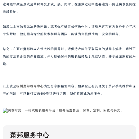
这可能导致金属或皮革材料变形或开裂。同时，在佩戴过程中也要注意不要让腕表受到撞
南宁市青秀区金湖路59号地王大厦12楼1224室（需提前预约）
击或拉扯。
合肥市蜀山区潜山路111号万象城华润大厦B座12楼03室（需提前预约）
泉州市丰泽区宝洲路729号浦西万达中心写字楼A座7楼709室（需提前预约）
如果以上方法都无法解决问题，或者你不确定如何操作时，请联系萧邦官方服务中心寻求
青岛市南区山东路6号华润大厦B座22层04室（需提前预约）
专业帮助。他们拥有专业的技术和服务团队，能够为你提供准确、安全的服务。
烟台市芝罘区胜利路139号万达金融中心A座907室（需提前预约）
总之，在面对萧邦腕表表带太松的问题时，请保持冷静并采取适当的措施来解决。通过正
长春市朝阳区西安大路727号中银大厦A座(旺进大厦)18层09室（需提前预约）
确的方法和合理的保养措施，你可以确保你的腕表始终处于最佳状态，并享受佩戴它的乐
贵阳市南明区都司高架桥路33号亨特国际金融中心14楼14D（需提前预约）
趣。
昆明市盘龙区北京路928号同德昆明广场写字楼10层06室（需提前预约）
石家庄市长安区中山东路39号勒泰中心写字楼B座13层07室（需提前预约）
西安市碑林区南关正街88号华侨城长安国际中心E座6楼10室（需提前预约）
以上就是
徐州萧邦维修中心
为您分享的精彩内容。如果您还有其他关于萧邦手表维护和保
海口市龙华区金贸东路5号海口华润大厦B座17层1707室（需提前预约）
养的问题，可以拨打页面400电话进行咨询，我们将竭诚为您服务。
唐山市路南区新华东道100号万达广场写字楼A座10层1002室（需提前预约）
台州市椒江区东海大道1800号腾达中心东1幢20楼2002室（需提前预约）
内蒙古自治区呼和浩特市玉泉区大学西街70号华润万象城写字楼（鄂尔多斯大厦）23层2326室（需提前预约）
甘肃省兰州市七里河区西津西路16号兰州中心写字楼21层2102室（需提前预约）
萧邦服务中心
重庆市解放碑渝中区民权路28号英利国际金融中心写字楼20层01室（需提前预约）