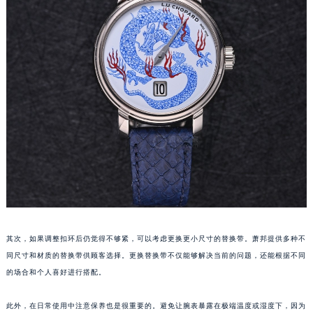
重庆市江北区观音桥步行街2号融恒时代广场写字楼9层902室（需提前预约）
长沙市芙蓉区定王台街道建湘路393号世茂环球金融中心写字楼（芙蓉广场）10层13室（需提前预约）
郑州市二七区铭功路10号华润大厦写字楼29层2905室（需提前预约）
太原市迎泽区解放路15号亨得利名表服务中心（品牌授权店）3层整层（需提前预约）
沈阳市沈河区中街路137号亨得利名表服务中心（品牌授权店）1层整层（需提前预约）
沈阳市沈河区中街路83号亨得利名表服务中心（品牌授权店）1层整层（需提前预约）
乌鲁木齐市天山区红山路26号时代广场（CCMALL）C座17层17-B（需提前预约）
温州市鹿城区锦绣路1067号置信广场10层1015室（需提前预约）
哈尔滨市道里区友谊西路600号富力中心T2座写字楼29层03室（需提前预约）
大连市中山区人民路15号国际金融大厦7层G室（需提前预约）
佛山市禅城区季华五路57号万科金融中心C座12层1205室（需提前预约）
东莞市东城街道鸿福东路1号民盈国贸中心T1写字楼9层907室（需提前预约）
其次，如果调整扣环后仍觉得不够紧，可以考虑更换更小尺寸的替换带。萧邦提供多种不
无锡市梁溪区人民中路139号恒隆广场写字楼1座11层1104室（需提前预约）
同尺寸和材质的替换带供顾客选择。更换替换带不仅能够解决当前的问题，还能根据不同
南通市崇川区工农路57号圆融广场写字楼16层1603室（需提前预约）
的场合和个人喜好进行搭配。
苏州市苏州工业园区星港街199号苏州中心办公楼C座22层08室（需提前预约）
此外，在日常使用中注意保养也是很重要的。避免让腕表暴露在极端温度或湿度下，因为
武汉市江汉区解放大道686号世界贸易大厦38层09室（需提前预约）