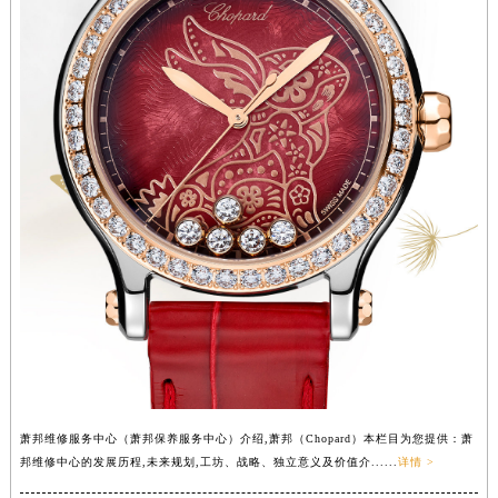
辽宁省沈阳市沈河区中街路137号亨得利名表维修授权店1楼萧邦售后服务中心（需提前预约）
辽宁省沈阳市沈河区中街路83号亨得利名表维修授权店1楼萧邦售后服务中心（需提前预约）
北京市朝阳区建国门外大街甲6号华熙国际中心D座11层1102室萧邦售后服务中心（北京总部）（需提前预约）
北京市东城区东长安街1号王府井东方广场W3座6层602室萧邦售后服务中心（需提前预约）
河北省保定市竞秀区朝阳北大街北国先天下萧邦售后服务中心（需提前预约）
内蒙古自治区阿拉善盟市左旗土尔扈特大街萧邦售后服务中心（需提前预约）
内蒙古自治区巴彦淖尔市临河区新华街萧邦售后服务中心（需提前预约）
内蒙古自治区包头市青山区幸福路甲3号王府井百货名表维修萧邦售后服务中心（需提前预约）
内蒙古自治区赤峰市红山区哈达街萧邦售后服务中心（需提前预约）
内蒙古自治区鄂尔多斯市东胜区伊金霍洛街萧邦售后服务中心（需提前预约）
内蒙古自治区呼伦贝尔市海拉尔区中央街萧邦售后服务中心（需提前预约）
内蒙古自治区通辽市科尔沁区明仁大街萧邦售后服务中心（需提前预约）
内蒙古自治区乌海市海勃湾区人民南路萧邦售后服务中心（需提前预约）
内蒙古自治区乌兰察布市集宁区恩和大街萧邦售后服务中心（需提前预约）
萧邦维修服务中心（萧邦保养服务中心）介绍,萧邦（Chopard）本栏目为您提供：萧
内蒙古自治区锡林郭勒盟市锡林浩特市光明街与额尔敦路交叉口萧邦售后服务中心（需提前预约）
邦维修中心的发展历程,未来规划,工坊、战略、独立意义及价值介......
详情 >
内蒙古自治区兴安盟市乌兰浩特市兴安大街萧邦售后服务中心（需提前预约）