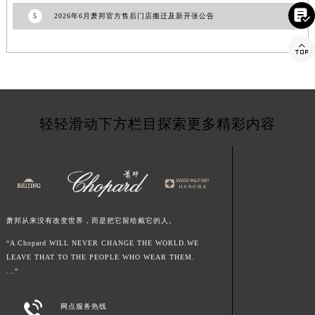

福建省漳州市龙文区步港路萧邦售后服务中心（需提前预约）
5
2026年6月萧邦官方售后门店搬迁及新开张公告
江苏省常州市新北区龙锦路1590号现代传媒中心5号楼10层1008室萧邦售后服务中心（需提前预约）

江苏省淮安市清江浦区淮海北路萧邦售后服务中心（需提前预约）
江苏省连云港市海州区通灌北路萧邦售后服务中心（需提前预约）
江苏省南京市秦淮区中山南路1号南京中心22层22-C1-C3室萧邦售后服务中心（需提前预约）
江苏省宿迁市宿城区西湖路萧邦售后服务中心（需提前预约）
轻轻滑动下方栏目探索更多精彩内容
江苏省泰州市海陵区永定东路399号置地商务中心东塔（华润万象城）17层1706室萧邦售后服务中心（需提前预约）
江苏省徐州市鼓楼区淮海东路29号苏宁广场IFC国际金融中心35层3508室萧邦售后服务中心（需提前预约）
江苏省盐城市盐都区世纪大道5号盐城金融城写字楼1号楼16层1604室萧邦售后服务中心（需提前预约）
江苏省扬州市邗江区国展路29号星耀天地写字楼1号楼18层1803室萧邦售后服务中心（需提前预约）
江苏省镇江市京口区中山东路萧邦售后服务中心（需提前预约）
萧邦从来没有改变世界，而是把它留给戴它的人。
江西省抚州市临川区赣东大道萧邦售后服务中心（需提前预约）
“A Chopard WILL NEVER CHANGE THE WORLD.WE
江西省赣州市章贡区文清路萧邦售后服务中心（需提前预约）
LEAVE THAT TO THE PEOPLE WHO WEAR THEM.
江西省吉安市吉州区井冈山大道萧邦售后服务中心（需提前预约）
...”
江西省景德镇市珠山区珠山中路萧邦售后服务中心（需提前预约）

网点服务热线
江西省九江市浔阳区浔阳路萧邦售后服务中心（需提前预约）