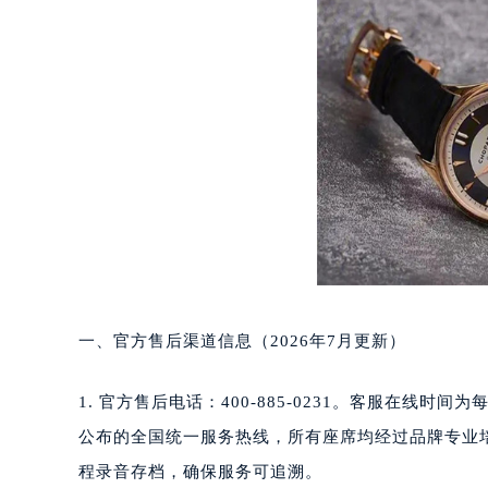
深圳市罗湖区深南东路5001号华润大
惠州市惠城区江北文昌一路7号华贸大
厦门市思明区湖滨东路95号华润大厦写
福州市鼓楼区五四路128-1号恒力城
成都市锦江区人民东路6号SAC东原中
重庆市江北区观音桥步行街2号融恒时
长沙市芙蓉区定王台街道建湘路393
郑州市二七区铭功路10号华润大厦写字
太原市迎泽区解放路15号亨得利名
沈阳市沈河区中街路137号亨得利名
沈阳市沈河区中街路83号亨得利名
一、官方售后渠道信息（2026年7月更新）
乌鲁木齐市天山区红山路26号时代广场
温州市鹿城区锦绣路1067号置信广场
1. 官方售后电话：400-885-0231。客服在线时
哈尔滨市道里区友谊西路600号富力中
大连市中山区人民路15号国际金融大
公布的全国统一服务热线，所有座席均经过品牌专业
佛山市禅城区季华五路57号万科金融中
程录音存档，确保服务可追溯。