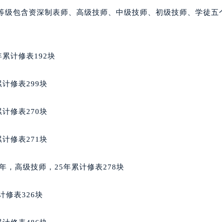
写字楼A座10层1002室（需提前预约）
师等级包含资深制表师、高级技师、中级技师、初级技师、学徒五
心东1幢20楼2002室（需提前预约）
街70号华润万象城写字楼（鄂尔多斯大厦）23层2326室（需
州中心写字楼21层2102室（需提前预约）
累计修表192块
国际金融中心写字楼20层01室（需提前预约）
邦售后服务中心（需提前预约）
计修表299块
后服务中心（需提前预约）
后服务中心（需提前预约）
计修表270块
后服务中心（需提前预约）
售后服务中心（需提前预约）
计修表271块
售后服务中心（需提前预约）
售后服务中心（需提前预约）
13年，高级技师，25年累计修表278块
邦售后服务中心（需提前预约）
邦售后服务中心（需提前预约）
计修表326块
路交叉口萧邦售后服务中心（需提前预约）
后服务中心（需提前预约）