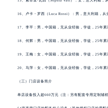
15、索菲亚·瓦西（Sophia Vasi）：女，意大利籍
辽宁省锦州市古塔区中央大街萧邦售
辽宁省辽阳市白塔区新运大街萧邦售
16、卢卡・罗西（Luca Rossi）：男，意大利籍，
辽宁省盘锦市兴隆台区石油大街萧邦
辽宁省铁岭市银州区南马路萧邦售后
17、李平：男，中国籍，无从业经验，学徒，25年累
辽宁省营口市站前区市府路与渤海大
辽宁省沈阳市沈河区中街路137号亨
18、何辉：男，中国籍，无从业经验，学徒，25年累
辽宁省沈阳市沈河区中街路83号亨
北京市朝阳区建国门外大街甲6号华熙
19、王梅：女，中国籍，无从业经验，学徒，25年累
北京市东城区东长安街1号王府井东方
河北省保定市竞秀区朝阳北大街北国
20、马萍：女，中国籍，无从业经验，学徒，25年累
内蒙古自治区阿拉善盟市左旗土尔扈
内蒙古自治区巴彦淖尔市临河区新华
（三）门店设备简介
内蒙古自治区包头市青山区幸福路甲
内蒙古自治区赤峰市红山区哈达街萧
单店设备投入超660万元（注：另有配套专用定制辅
内蒙古自治区鄂尔多斯市东胜区伊金
内蒙古自治区呼伦贝尔市海拉尔区中