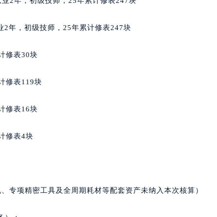
，从业2年，初级技师，25年累计修表247块
后服务中心（需提前预约）
后服务中心（需提前预约）
从业2年，初级技师，25年累计修表247块
售后服务中心（需提前预约）
服务中心（需提前预约）
计修表30块
街交叉口萧邦售后服务中心（需提前预约）
得利名表维修授权店1楼萧邦售后服务中心（需提前预约）
计修表119块
得利名表维修授权店1楼萧邦售后服务中心（需提前预约）
国际中心D座11层1102室萧邦售后服务中心（北京总部）（需
计修表16块
广场W3座6层602室萧邦售后服务中心（需提前预约）
先天下萧邦售后服务中心（需提前预约）
计修表4块
特大街萧邦售后服务中心（需提前预约）
街萧邦售后服务中心（需提前预约）
3号王府井百货名表维修萧邦售后服务中心（需提前预约）
邦售后服务中心（需提前预约）
机、专项精密工具及全周期耗材等配套资产未纳入本次核算）
霍洛街萧邦售后服务中心（需提前预约）
央街萧邦售后服务中心（需提前预约）