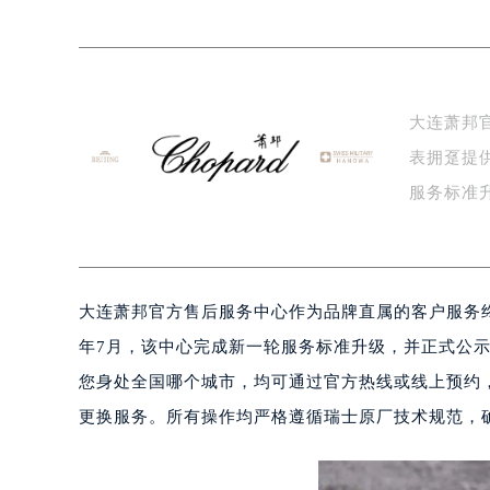
上海市黄浦区南京东路299号宏伊国
南京市秦淮区中山南路1号（新街口）
常州市新北区龙锦路1590号现代传媒
徐州市鼓楼区淮海东路29号苏宁广场I
大连萧邦
扬州市邗江区国展路29号星耀天地写字
表拥趸提
盐城市盐都区世纪大道5号盐城金融城写
泰州市海陵区永定东路399号置地商
服务标准
宁波市江北区大闸南路500号来福士广
厂…
杭州市上城区钱江路1366号华润大厦
金华市金东区东市南街777号金华万达
大连萧邦官方售后服务中心作为品牌直属的客户服务终
绍兴市越城区胜利东路379号世茂天
嘉兴市南湖区广益路705号嘉兴世界贸
年7月，该中心完成新一轮服务标准升级，并正式公
南昌市红谷滩新区红谷中大道998号
您身处全国哪个城市，均可通过官方热线或线上预约
济南市历下区经十路11111号华润中
更换服务。所有操作均严格遵循瑞士原厂技术规范，
广州市天河区天河路230号万菱汇国
广州市越秀区环市东路371-375号