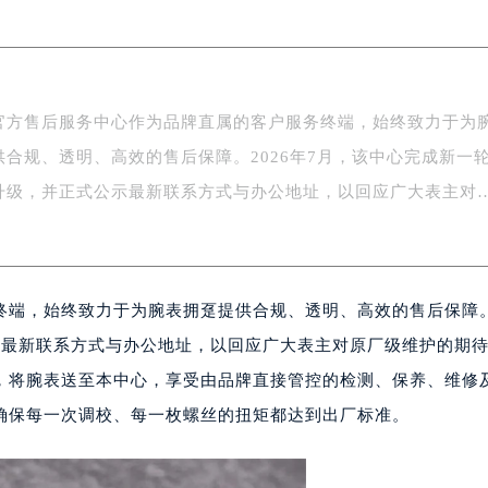
际广场写字楼8层806室（需提前预约）
南京中心写字楼22层C1-1室（需提前预约）
中心写字楼5号楼10层1008室（需提前预约）
FC国际金融中心写字楼35层3508室（需提前预约）
官方售后服务中心作为品牌直属的客户服务终端，始终致力于为
楼1号楼18层1803室（需提前预约）
供合规、透明、高效的售后保障。2026年7月，该中心完成新一
字楼1号楼16层1604室（需提前预约）
务中心东塔写字楼（华润万象城）17层1706室（需提前预约）
升级，并正式公示最新联系方式与办公地址，以回应广大表主对
场办公楼20层2009室（需提前预约）
写字楼A座5层503-5室（需提前预约）
广场写字楼4号楼22层2209室（需提前预约）
端，始终致力于为腕表拥趸提供合规、透明、高效的售后保障。2
际中心写字楼8层805室（需提前预约）
易中心写字楼A座13层1304室（需提前预约）
示最新联系方式与办公地址，以回应广大表主对原厂级维护的期
绿地双子塔（中央广场）A1座办公楼14层07室（需提前预约）
，将腕表送至本中心，享受由品牌直接管控的检测、保养、维修
心写字楼（万象城）15层1508室（需提前预约）
确保每一次调校、每一枚螺丝的扭矩都达到出厂标准。
际中心写字楼A塔7层704室（需提前预约）
世界贸易中心大厦南塔写字楼15层07室（需提前预约）