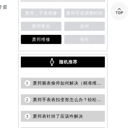
个层

萧邦，手表维修
萧邦手表调整时间
提前预约）
萧邦售后
沧州
萧邦维修
包头
随机推荐
1
萧邦腕表偷停如何解决（精准维修指南与日常保养技巧）
2
萧邦手表表扣变形怎么办？轻松恢复如新
3
萧邦表针掉了应该咋解决