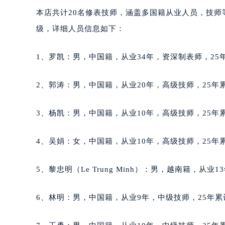
唐山市路南区新华东道100号万达广场
本店共计20名修表技师，涵盖多国籍从业人员，技
台州市椒江区东海大道1800号腾达中
级，详细人员信息如下：
内蒙古自治区呼和浩特市玉泉区大学西
甘肃省兰州市七里河区西津西路16号兰
1、罗凯：男，中国籍，从业34年，资深制表师，25年
重庆市解放碑渝中区民权路28号英利
黑龙江省大庆市萨尔图区会战大街萧
2、郭涛：男，中国籍，从业20年，高级技师，25年累
黑龙江省鹤岗市向阳区红军路萧邦售
黑龙江省黑河市爱辉区中央街萧邦售
3、杨凯：男，中国籍，从业10年，高级技师，25年累
黑龙江省鸡西市鸡冠区红军路萧邦售
黑龙江省佳木斯市向阳区长安路萧邦
4、吴娟：女，中国籍，从业10年，高级技师，25年累
黑龙江省牡丹江市东安区太平路萧邦
黑龙江省七台河市桃山区大同街萧邦
5、黎忠明（Le Trung Minh）：男，越南籍，从业
黑龙江省齐齐哈尔市龙沙区龙华路萧
黑龙江省双鸭山市尖山区新兴大街萧
6、林明：男，中国籍，从业9年，中级技师，25年累
黑龙江省绥化市北林区新华街与康庄
黑龙江省伊春市伊美区通河路萧邦售