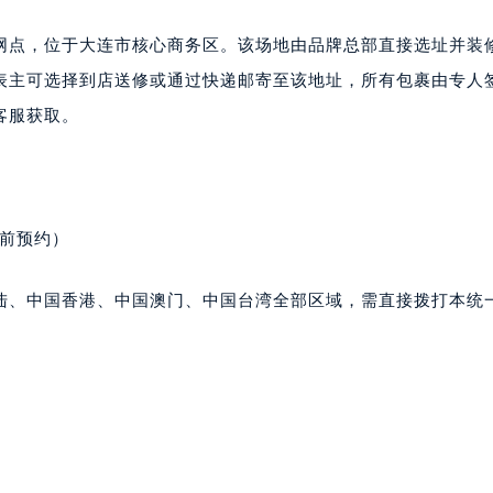
中心T1写字楼9层907室（需提前预约）
写字楼1座11层1104室（需提前预约）
服务网点，位于大连市核心商务区。该场地由品牌总部直接选址并装
楼16层1603室（需提前预约）
表主可选择到店送修或通过快递邮寄至该地址，所有包裹由专人
中心办公楼C座22层08室（需提前预约）
客服获取。
大厦38层09室（需提前预约）
楼1224室（需提前预约）
大厦B座12楼03室（需提前预约）
心写字楼A座7楼709室（需提前预约）
提前预约）
2层04室（需提前预约）
心A座907室（需提前预约）
陆、中国香港、中国澳门、中国台湾全部区域，需直接拨打本统
A座(旺进大厦)18层09室（需提前预约）
国际金融中心14楼14D（需提前预约）
广场写字楼10层06室（需提前预约）
心写字楼B座13层07室（需提前预约）
安国际中心E座6楼10室（需提前预约）
B座17层1707室（需提前预约）