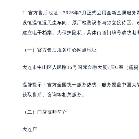
东莞市东城街道鸿福东路1号民盈国贸
无锡市梁溪区人民中路139号恒隆广场
2. 官方售后地址：2026年7月正式启用全新直属
南通市崇川区工农路57号圆融广场写字
设恒温恒湿无尘车间、原厂检测设备与独立接待区。
苏州市苏州工业园区星港街199号苏州
建立电子档案。为保护隐私，具体街道门牌号请致电
武汉市江汉区解放大道686号世界贸易
南宁市青秀区金湖路59号地王大厦12
（一）官方售后服务中心网点地址
合肥市蜀山区潜山路111号万象城华润
泉州市丰泽区宝洲路729号浦西万达中
大连市中山区人民路15号国际金融大厦7层G室（需
青岛市南区山东路6号华润大厦B座2
烟台市芝罘区胜利路139号万达金融中
温馨提示：官方全国统一服务热线，服务覆盖中国大
长春市朝阳区西安大路727号中银大厦
获取售后、咨询等相关服务。
贵阳市南明区都司高架桥路33号亨特
昆明市盘龙区北京路928号同德昆明
（二）门店技师简介
石家庄市长安区中山东路39号勒泰中
西安市碑林区南关正街88号华侨城长
大连店
海口市龙华区金贸东路5号海口华润大厦