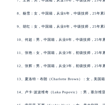
7、王勇：男，中国籍，从业10年，中级技师，25年累
吉林省白城市洮北区明仁南街萧邦售
吉林省白山市浑江区浑江大街萧邦售
8、杨雪：女，中国籍，从业6年，中级技师，25年累
吉林省吉林市船营区河南街萧邦售后
吉林省辽源市龙山区人民大街萧邦售
9、胡红：女，中国籍，从业8年，中级技师，25年累
吉林省梅河口市新华街道梅河大街萧
吉林省四平市铁东区紫气大路与南九
10、何超：男，中国籍，从业8年，中级技师，25年累
吉林省松原市宁江区五环大街萧邦售
吉林省通化市东昌区环通乡江南大街
11、张艳：女，中国籍，从业3年，初级技师，25年累
吉林省延边市延吉市解放路萧邦售后
辽宁省鞍山市铁东区站前街萧邦售后
12、张辉：男，中国籍，从业3年，初级技师，25年累
辽宁省本溪市平山区胜利路萧邦售后
辽宁省朝阳市双塔区新华路萧邦售后
13、夏洛特・布朗（Charlotte Brown）：女，
辽宁省丹东市振兴区七经街萧邦售后
辽宁省抚顺市新抚区东一路萧邦售后
14、卢卡·波波维奇（Luka Popovic）：男，塞
辽宁省阜新市海州区解放大街萧邦售
辽宁省葫芦岛市连山区中央路萧邦售