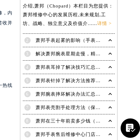
介绍,萧邦（Chopard）本栏目为您提供：
修，内
萧邦维修中心的发展历程,未来规划,工
签收并
坊、战略、独立意义及价值介......
详情 >
2
萧邦手表起雾的影响（手表起雾维护建议）
3
解决萧邦腕表星期走慢，精准调校秘籍在这里
4
萧邦表耳掉了解决技巧汇总（轻松修复爱表的小妙招）
5
萧邦表针掉了解决方法推荐（轻松修复你的爱表）
一热线
6
萧邦腕表摔坏解决办法汇总（专业修复与日常保养技巧）
7
萧邦表壳割手处理方法（保养与修复技巧指南）
8
萧邦在三十年前卖多少钱（名表价格变迁的历史洞察）

9
萧邦手表售后维修中心门店地址