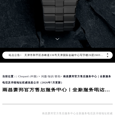
2026年8月萧邦中国区售后服务网络优化升级公告
2026年8月萧邦全国官方售后客户服务热线：400-885-0231
萧邦官方全国统一服务热线400-885-0231，服务覆盖中国大陆、香港、澳门、台湾全部区域（非大陆需加拨“+86”）
2026年8月萧邦售后服务中心最新网点地址：
北京市朝阳区建国门外大街甲6号华熙国际中心写字楼D座11层1102室（北京总部）（需提前预约）
北京市东城区东长安街1号东方广场写字楼W3座6层602室（需提前预约）
天津市和平区赤峰道136号天津国际金融中心写字楼26层2603室（需提前预约）
▲
站点公告>
上海市徐汇区虹桥路3号港汇中心写字楼2座37层3705室（需提前预约）
▼
上海市黄浦区南京东路299号宏伊国际广场写字楼8层806室（需提前预约）
南京市秦淮区中山南路1号（新街口）南京中心写字楼22层C1-1室（需提前预约）
当前位置：
| Chopard (中国)
>
问题/知识/资讯
> 南昌萧邦官方售后服务中心｜全新服务
常州市新北区龙锦路1590号现代传媒中心写字楼5号楼10层1008室（需提前预约）
电话及详细地址权威信息公示（2026年7月更新）
徐州市鼓楼区淮海东路29号苏宁广场IFC国际金融中心写字楼35层3508室（需提前预约）
南昌萧邦官方售后服务中心｜全新服务电话及详细地址权威信息公示（2026年7月更新）
扬州市邗江区国展路29号星耀天地写字楼1号楼18层1803室（需提前预约）
盐城市盐都区世纪大道5号盐城金融城写字楼1号楼16层1604室（需提前预约）
泰州市海陵区永定东路399号置地商务中心东塔写字楼（华润万象城）17层1706室（需提前预约）
宁波市江北区大闸南路500号来福士广场办公楼20层2009室（需提前预约）
南昌萧邦官方售后服务中心全新服务电话及详细地址权威