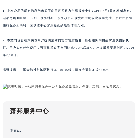
新疆维吾尔自治区阿图什市光明路萧邦售后服务中心（需提前预约）
1. 本次公示的所有信息均来源于南昌萧邦官方售后服务中心2026年7月8日的权威发布。
新疆维吾尔自治区白杨市军垦路萧邦售后服务中心（需提前预约）
电话号码400-885-0231、服务地址、服务项目及收费标准均以此版本为准。用户在后续
新疆维吾尔自治区北屯市团结路萧邦售后服务中心（需提前预约）
进行服务预约时，应以该中心客服提供的最新信息为准。
新疆维吾尔自治区博乐市博乐市北京路萧邦售后服务中心（需提前预约）
2. 本文内容旨在为腕表用户提供清晰的官方售后指引，所有服务均由品牌直属团队执
新疆维吾尔自治区昌吉市延安北路萧邦售后服务中心（需提前预约）
行。用户如有任何疑问，可直接通过官方网站或400电话核实。本文最后更新时间为2026
新疆维吾尔自治区阜康市博峰路萧邦售后服务中心（需提前预约）
年7月8日。
新疆维吾尔自治区哈密市伊州区建国北路萧邦售后服务中心（需提前预约）
新疆维吾尔自治区和田市和田市北京西路萧邦售后服务中心（需提前预约）
温馨提示：中国大陆以外地区拨打本 400 热线，请在号码前加拨“+86”。
新疆维吾尔自治区胡杨河市胡杨河市胡杨路萧邦售后服务中心（需提前预约）
新疆维吾尔自治区霍尔果斯市亚欧北路萧邦售后服务中心（需提前预约）
新疆维吾尔自治区喀什市解放北路萧邦售后服务中心（需提前预约）
新疆维吾尔自治区可克达拉市幸福路萧邦售后服务中心（需提前预约）
萧邦服务中心
新疆维吾尔自治区克拉玛依市克拉玛依区友谊路萧邦售后服务中心（需提前预约）
新疆维吾尔自治区库车市库车市文化东路萧邦售后服务中心（需提前预约）
新疆维吾尔自治区库尔勒市库尔勒市人民东路萧邦售后服务中心（需提前预约）
本文tag：
新疆维吾尔自治区奎屯市团结西街萧邦售后服务中心（需提前预约）