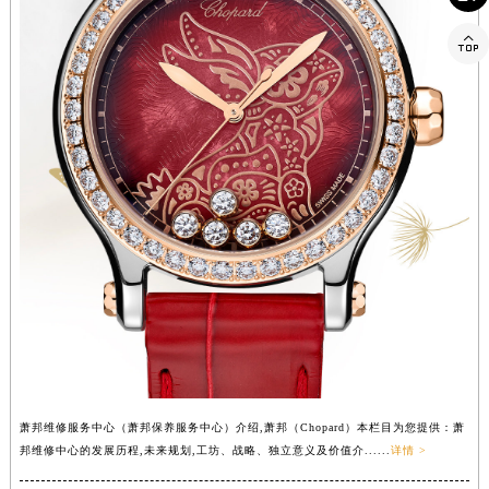
四川省南充市高坪区江东大道萧邦售后服务中心（需提前预约）

四川省内江市东兴区汉安大道萧邦售后服务中心（需提前预约）
四川省攀枝花市东区三线大道北段萧邦售后服务中心（需提前预约）
四川省遂宁市船山区香林南路萧邦售后服务中心（需提前预约）
四川省雅安市雨城区熊猫大道萧邦售后服务中心（需提前预约）
四川省宜宾市翠屏区长翠路萧邦售后服务中心（需提前预约）
四川省资阳市雁江区滨江大道一段与和平南路萧邦售后服务中心（需提前预约）
四川省自贡市自流井区华商北路萧邦售后服务中心（需提前预约）
西藏自治区阿里地区噶尔县北京西路萧邦售后服务中心（需提前预约）
西藏自治区昌都市卡若区昌都西路萧邦售后服务中心（需提前预约）
西藏自治区拉萨市城关区北京中路萧邦售后服务中心（需提前预约）
西藏自治区林芝市巴宜区广东路萧邦售后服务中心（需提前预约）
西藏自治区那曲市色尼区浙江西路萧邦售后服务中心（需提前预约）
西藏自治区日喀则市桑珠孜区上海中路萧邦售后服务中心（需提前预约）
萧邦维修服务中心（萧邦保养服务中心）介绍,萧邦（Chopard）本栏目为您提供：萧
西藏自治区山南市乃东区湖北大道萧邦售后服务中心（需提前预约）
邦维修中心的发展历程,未来规划,工坊、战略、独立意义及价值介......
详情 >
云南省保山市隆阳区正阳路萧邦售后服务中心（需提前预约）