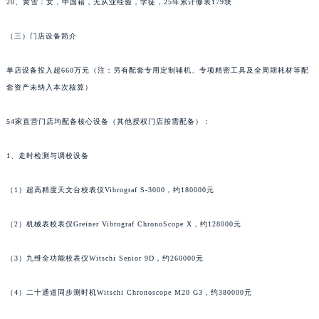
20、黄雪：女，中国籍，无从业经验，学徒，25年累计修表179块
山西省临汾市尧都区解放路萧邦售后服务中心（需提前预约）
山西省吕梁市离石区永宁中路与建设街交叉口萧邦售后服务中心（需提前预约）
（三）门店设备简介
山西省朔州市朔城区怡西路与鄯阳西街交汇处萧邦售后服务中心（需提前预约）
单店设备投入超660万元（注：另有配套专用定制辅机、专项精密工具及全周期耗材等配
山西省忻州市忻府区和平东街与七一南路交叉口萧邦售后服务中心（需提前预约）
套资产未纳入本次核算）
山西省阳泉市郊区平阳东街与新城大道交叉口萧邦售后服务中心（需提前预约）
山西省运城市盐湖区河东街萧邦售后服务中心（需提前预约）
54家直营门店均配备核心设备（其他授权门店按需配备）：
山西省长治市潞州区英雄中路萧邦售后服务中心（需提前预约）
山西省太原市迎泽区迎泽街道解放路15号亨得利名表维修授权店3楼萧邦售后服务中心（需提前预约）
1、走时检测与调校设备
天津市和平区赤峰道136号天津国际金融中心26层2603室萧邦售后服务中心（需提前预约）
（1）超高精度天文台校表仪Vibrograf S-3000，约180000元
安徽省安庆市迎江区人民路萧邦售后服务中心（需提前预约）
安徽省蚌埠市蚌山区淮河路萧邦售后服务中心（需提前预约）
（2）机械表校表仪Greiner Vibrograf ChronoScope X，约128000元
安徽省亳州市谯城区魏武大道萧邦售后服务中心（需提前预约）
安徽省池州市贵池区长江路萧邦售后服务中心（需提前预约）
（3）九维全功能校表仪Witschi Senior 9D，约260000元
安徽省滁州市琅琊区南谯北路萧邦售后服务中心（需提前预约）
（4）二十通道同步测时机Witschi Chronoscope M20 G3，约380000元
安徽省阜阳市颍州区颍州北路萧邦售后服务中心（需提前预约）
安徽省淮北市相山区淮海路萧邦售后服务中心（需提前预约）