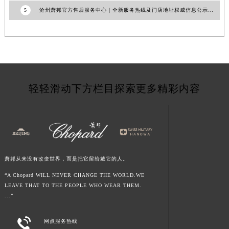
江苏省苏州市苏州工业园区 星港街199号苏州中心办公楼C座22层08室萧邦售后服务中心（需提前预约）
5
沧州萧邦官方售后服务中心｜全新服务热线及门店地址权威信息公示（2026年7月更新）
湖北省武汉市江汉区解放大道686号世界贸易大厦38层09室萧邦售后服务中心（需提前预约）
广西省南宁市青秀区金湖路59号地王大厦12楼1224室萧邦售后服务中心（需提前预约）
安徽省合肥市蜀山区潜山路111号万象城华润大厦B座12楼03室萧邦售后服务中心（需提前预约）
福建省泉州市丰泽区宝洲路729号浦西万达中心写字楼A座7楼709室萧邦售后服务中心（需提前预约）
山东省青岛市南区山东路6号华润大厦B座22层04室萧邦售后服务中心（需提前预约）
轻轻滑动下方栏目探索更多精彩内容
山东省烟台市芝罘区胜利路139号万达金融中心A座907室萧邦售后服务中心（需提前预约）
吉林省长春市朝阳区西安大路727号中银大厦A座(旺进大厦)18层09室萧邦售后服务中心（需提前预约）
贵州省贵阳市南明区都司高架桥路33号亨特国际金融中心14楼14D萧邦售后服务中心（需提前预约）
云南省昆明市盘龙区北京路928号同德昆明广场写字楼10层06室萧邦售后服务中心（需提前预约）
河北省石家庄市长安区中山东路39号勒泰中心写字楼B座13层07室萧邦售后服务中心（需提前预约）
萧邦从来没有改变世界，而是把它留给戴它的人。
陕西省西安市碑林区南关正街88号华侨城长安国际中心E座6楼10室萧邦售后服务中心（需提前预约）
“A Chopard WILL NEVER CHANGE THE WORLD.WE
海南省海口市龙华区金贸东路5号海口华润大厦B座17层1707室萧邦售后服务中心（需提前预约）
LEAVE THAT TO THE PEOPLE WHO WEAR THEM.
...”
河北省唐山市路南区新华东道100号万达广场写字楼A座10层1002室萧邦售后服务中心（需提前预约）
台州市椒江区东海大道1800号腾达中心东1幢20楼2002室萧邦售后服务中心（需提前预约）

网点服务热线
呼和浩特市玉泉区大学西街70号华润万象城写字楼（鄂尔多斯大厦）23层2326室萧邦售后服务中心（需提前预约）