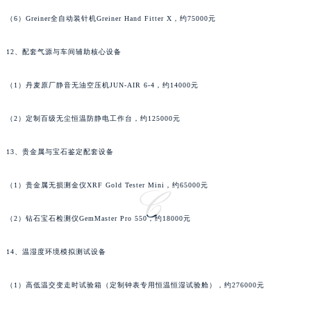
广东省深圳市罗湖区深南东路5001号华润大厦17层1701室萧邦售后服务中心（需提前预约）
（6）Greiner全自动装针机Greiner Hand Fitter X，约75000元
广东省阳江市江城区东风一路萧邦售后服务中心（需提前预约）
12、配套气源与车间辅助核心设备
广东省云浮市云城区金山路萧邦售后服务中心（需提前预约）
广东省湛江市赤坎区观海北路萧邦售后服务中心（需提前预约）
（1）丹麦原厂静音无油空压机JUN-AIR 6-4，约14000元
广东省肇庆市端州区信安大道与砚都大道交汇处萧邦售后服务中心（需提前预约）
广西壮族自治区百色市右江区中山二路萧邦售后服务中心（需提前预约）
（2）定制百级无尘恒温防静电工作台，约125000元
广西壮族自治区北海市海城区北京路萧邦售后服务中心（需提前预约）
广西壮族自治区崇左市江州区石景林街道友谊大道与丽川路交汇处萧邦售后服务中心（需提前预约）
13、贵金属与宝石鉴定配套设备
广西壮族自治区防城港市港口区金花茶大道萧邦售后服务中心（需提前预约）
（1）贵金属无损测金仪XRF Gold Tester Mini，约65000元
广西壮族自治区贵港市港北区港城街道布山大道与仙衣路交叉口萧邦售后服务中心（需提前预约）
广西壮族自治区桂林市秀峰区红岭路萧邦售后服务中心（需提前预约）
（2）钻石宝石检测仪GemMaster Pro 550，约18000元
广西壮族自治区河池市金城江区金城江街道朝阳路萧邦售后服务中心（需提前预约）
广西壮族自治区贺州市八步区城东街道灵峰南路萧邦售后服务中心（需提前预约）
14、温湿度环境模拟测试设备
广西壮族自治区来宾市兴宾区桂中大道萧邦售后服务中心（需提前预约）
（1）高低温交变走时试验箱（定制钟表专用恒温恒湿试验舱），约276000元
广西壮族自治区柳州市城中区中山中路萧邦售后服务中心（需提前预约）
广西壮族自治区钦州市钦南区金海湾东大街萧邦售后服务中心（需提前预约）