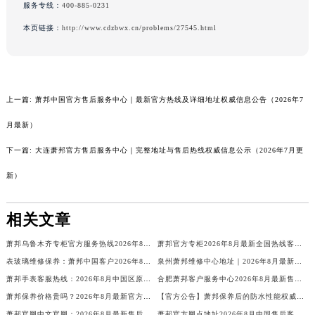
服务专线：
400-885-0231
新疆维吾尔自治区昆玉市昆泉街萧邦售后服务中心（需提前预约）
本页链接：
http://www.cdzbwx.cn/problems/27545.html
新疆维吾尔自治区沙湾市三道河子镇世纪大道南路萧邦售后服务中心（需提前预约）
新疆维吾尔自治区石河子市北二路萧邦售后服务中心（需提前预约）
新疆维吾尔自治区双河市光明路萧邦售后服务中心（需提前预约）
新疆维吾尔自治区塔城市塔城地区闻琴路萧邦售后服务中心（需提前预约）
上一篇:
萧邦中国官方售后服务中心｜最新官方热线及详细地址权威信息公告（2026年7
新疆维吾尔自治区铁门关市兴疆路萧邦售后服务中心（需提前预约）
月最新）
新疆维吾尔自治区图木舒克市图木舒克市中兴街萧邦售后服务中心（需提前预约）
下一篇:
大连萧邦官方售后服务中心｜完整地址与售后热线权威信息公示（2026年7月更
新疆维吾尔自治区吐鲁番市高昌区文化中路文化中路萧邦售后服务中心（需提前预约）
新疆维吾尔自治区乌苏市乌鲁木齐北路萧邦售后服务中心（需提前预约）
新）
新疆维吾尔自治区五家渠市长征西街萧邦售后服务中心（需提前预约）
新疆维吾尔自治区新星市东风路萧邦售后服务中心（需提前预约）
相关文章
新疆维吾尔自治区伊宁市解放西路萧邦售后服务中心（需提前预约）
萧邦乌鲁木齐专柜官方服务热线2026年8月最新公示！客户专属
萧邦官方专柜2026年8月最新全国热线客户电话
贵州省安顺市西秀区中华南路萧邦售后服务中心（需提前预约）
表玻璃维修保养：萧邦中国客户2026年8月官方售后服务价格与周期最新公示
泉州萧邦维修中心地址｜2026年8月最新官方售后维修保养网点信息公示
贵州省毕节市七星关区松山路萧邦售后服务中心（需提前预约）
萧邦手表客服热线：2026年8月中国区原装表带更换服务价格与周期
合肥萧邦客户服务中心2026年8月最新售后服务网点地址与维修保养公告
贵州省六盘水市钟山区钟山大道萧邦售后服务中心（需提前预约）
萧邦保养价格贵吗？2026年8月最新官方售后保养价格公示公告
【官方公告】萧邦保养后的防水性能权威公示：2026年8月最新售后网点地址及注意事项
贵州省黔东南苗族侗族自治州凯里市北京西路萧邦售后服务中心（需提前预约）
萧邦官网中文官网：2026年8月最新售后维修保养权威公告
萧邦官方网点地址2026年8月中国售后客服热线电话公告