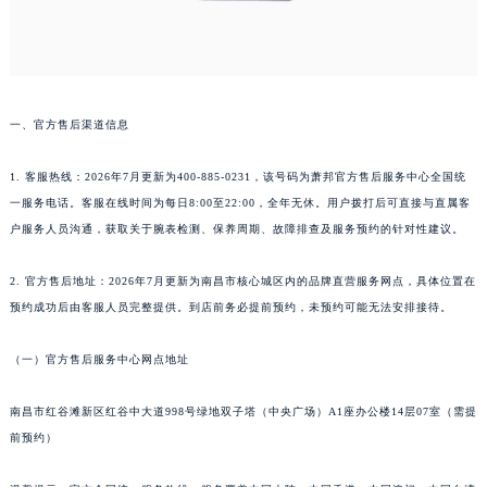
青岛市南区山东路6号华润大厦B座22层04室（需提前预约）
烟台市芝罘区胜利路139号万达金融中心A座907室（需提前预约）
长春市朝阳区西安大路727号中银大厦A座(旺进大厦)18层09室（需提前预约）
贵阳市南明区都司高架桥路33号亨特国际金融中心14楼14D（需提前预约）
一、官方售后渠道信息
昆明市盘龙区北京路928号同德昆明广场写字楼10层06室（需提前预约）
石家庄市长安区中山东路39号勒泰中心写字楼B座13层07室（需提前预约）
1. 客服热线：2026年7月更新为400-885-0231，该号码为萧邦官方售后服务中心全国统
一服务电话。客服在线时间为每日8:00至22:00，全年无休。用户拨打后可直接与直属客
西安市碑林区南关正街88号华侨城长安国际中心E座6楼10室（需提前预约）
户服务人员沟通，获取关于腕表检测、保养周期、故障排查及服务预约的针对性建议。
海口市龙华区金贸东路5号海口华润大厦B座17层1707室（需提前预约）
唐山市路南区新华东道100号万达广场写字楼A座10层1002室（需提前预约）
2. 官方售后地址：2026年7月更新为南昌市核心城区内的品牌直营服务网点，具体位置在
台州市椒江区东海大道1800号腾达中心东1幢20楼2002室（需提前预约）
预约成功后由客服人员完整提供。到店前务必提前预约，未预约可能无法安排接待。
内蒙古自治区呼和浩特市玉泉区大学西街70号华润万象城写字楼（鄂尔多斯大厦）23层2326室（需提前预约）
甘肃省兰州市七里河区西津西路16号兰州中心写字楼21层2102室（需提前预约）
（一）官方售后服务中心网点地址
重庆市解放碑渝中区民权路28号英利国际金融中心写字楼20层01室（需提前预约）
南昌市红谷滩新区红谷中大道998号绿地双子塔（中央广场）A1座办公楼14层07室（需提
黑龙江省大庆市萨尔图区会战大街萧邦售后服务中心（需提前预约）
前预约）
黑龙江省鹤岗市向阳区红军路萧邦售后服务中心（需提前预约）
黑龙江省黑河市爱辉区中央街萧邦售后服务中心（需提前预约）