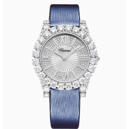
太原市迎泽区解放路15号亨得利名表服务中心（品牌授权店）3层整层（需提前预约）
沈阳市沈河区中街路137号亨得利名表服务中心（品牌授权店）1层整层（需提前预约）
沈阳市沈河区中街路83号亨得利名表服务中心（品牌授权店）1层整层（需提前预约）
乌鲁木齐市天山区红山路26号时代广场（CCMALL）C座17层17-B（需提前预约）
温州市鹿城区锦绣路1067号置信广场10层1015室（需提前预约）
哈尔滨市道里区友谊西路600号富力中心T2座写字楼29层03室（需提前预约）
大连市中山区人民路15号国际金融大厦7层G室（需提前预约）
佛山市禅城区季华五路57号万科金融中心C座12层1205室（需提前预约）
东莞市东城街道鸿福东路1号民盈国贸中心T1写字楼9层907室（需提前预约）
无锡市梁溪区人民中路139号恒隆广场写字楼1座11层1104室（需提前预约）
南通市崇川区工农路57号圆融广场写字楼16层1603室（需提前预约）
苏州市苏州工业园区星港街199号苏州中心办公楼C座22层08室（需提前预约）
武汉市江汉区解放大道686号世界贸易大厦38层09室（需提前预约）
南宁市青秀区金湖路59号地王大厦12楼1224室（需提前预约）
合肥市蜀山区潜山路111号万象城华润大厦B座12楼03室（需提前预约）
泉州市丰泽区宝洲路729号浦西万达中心写字楼A座7楼709室（需提前预约）