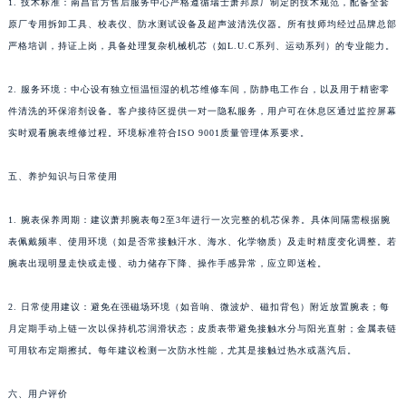
1. 技术标准：南昌官方售后服务中心严格遵循瑞士萧邦原厂制定的技术规范，配备全套
湖北省鄂州市鄂城区文星大道萧邦售后服务中心（需提前预约）
原厂专用拆卸工具、校表仪、防水测试设备及超声波清洗仪器。所有技师均经过品牌总部
湖北省黄冈市黄州区赤壁大道萧邦售后服务中心（需提前预约）
严格培训，持证上岗，具备处理复杂机械机芯（如L.U.C系列、运动系列）的专业能力。
湖北省黄石市黄石港区武汉路萧邦售后服务中心（需提前预约）
2. 服务环境：中心设有独立恒温恒湿的机芯维修车间，防静电工作台，以及用于精密零
湖北省荆门市东宝中天街步行街萧邦售后服务中心（需提前预约）
件清洗的环保溶剂设备。客户接待区提供一对一隐私服务，用户可在休息区通过监控屏幕
湖北省荆州市荆州区荆中路萧邦售后服务中心（需提前预约）
实时观看腕表维修过程。环境标准符合ISO 9001质量管理体系要求。
湖北省十堰市茅箭区人民北路萧邦售后服务中心（需提前预约）
湖北省随州市曾都区青年路萧邦售后服务中心（需提前预约）
五、养护知识与日常使用
湖北省咸宁市咸安区长安大道萧邦售后服务中心（需提前预约）
1. 腕表保养周期：建议萧邦腕表每2至3年进行一次完整的机芯保养。具体间隔需根据腕
湖北省襄阳市樊城区长虹路与人民路交叉口萧邦售后服务中心（需提前预约）
表佩戴频率、使用环境（如是否常接触汗水、海水、化学物质）及走时精度变化调整。若
湖北省孝感市孝南区复兴大道萧邦售后服务中心（需提前预约）
腕表出现明显走快或走慢、动力储存下降、操作手感异常，应立即送检。
湖北省宜昌市西陵区夷陵大道与港窑路萧邦售后服务中心（需提前预约）
湖南省常德市武陵区人民路萧邦售后服务中心（需提前预约）
2. 日常使用建议：避免在强磁场环境（如音响、微波炉、磁扣背包）附近放置腕表；每
湖南省郴州市北湖区国庆北路萧邦售后服务中心（需提前预约）
月定期手动上链一次以保持机芯润滑状态；皮质表带避免接触水分与阳光直射；金属表链
湖南省衡阳市雁峰区解放路萧邦售后服务中心（需提前预约）
可用软布定期擦拭。每年建议检测一次防水性能，尤其是接触过热水或蒸汽后。
湖南省怀化市鹤城区迎丰中路萧邦售后服务中心（需提前预约）
六、用户评价
湖南省娄底市娄星区长青街萧邦售后服务中心（需提前预约）