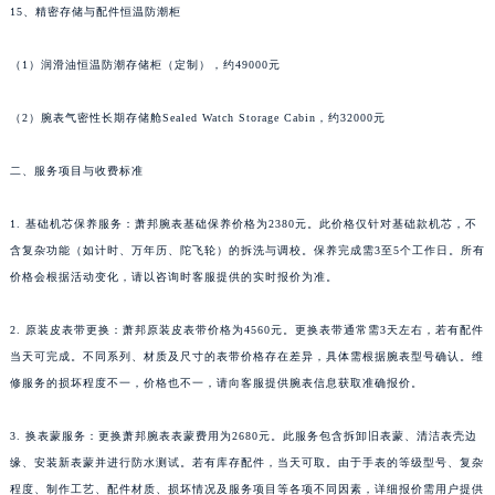
15、精密存储与配件恒温防潮柜
广西壮族自治区梧州市万秀区龙湖镇高旺路萧邦售后服务中心（需提前预约）
广西壮族自治区玉林市玉州区金玉路萧邦售后服务中心（需提前预约）
（1）润滑油恒温防潮存储柜（定制），约49000元
海南省儋州市儋州市那大镇兰洋北路萧邦售后服务中心（需提前预约）
海南省东方市八所镇解放西路萧邦售后服务中心（需提前预约）
（2）腕表气密性长期存储舱Sealed Watch Storage Cabin，约32000元
海南省琼海市嘉积镇东风路萧邦售后服务中心（需提前预约）
二、服务项目与收费标准
海南省三沙市西沙区西沙群岛永兴岛北京路萧邦售后服务中心（需提前预约）
海南省三亚市吉阳区迎宾路萧邦售后服务中心（需提前预约）
1. 基础机芯保养服务：萧邦腕表基础保养价格为2380元。此价格仅针对基础款机芯，不
海南省万宁市万城镇解放路萧邦售后服务中心（需提前预约）
含复杂功能（如计时、万年历、陀飞轮）的拆洗与调校。保养完成需3至5个工作日。所有
海南省文昌市文城镇教育东路萧邦售后服务中心（需提前预约）
价格会根据活动变化，请以咨询时客服提供的实时报价为准。
海南省五指山市通什镇三月三大道萧邦售后服务中心（需提前预约）
2. 原装皮表带更换：萧邦原装皮表带价格为4560元。更换表带通常需3天左右，若有配件
香港特别行政区尖沙咀区油尖旺区广东道萧邦售后服务中心（需提前预约）
当天可完成。不同系列、材质及尺寸的表带价格存在差异，具体需根据腕表型号确认。维
香港特别行政区金钟区中西区金钟道萧邦售后服务中心（需提前预约）
修服务的损坏程度不一，价格也不一，请向客服提供腕表信息获取准确报价。
香港特别行政区九龙区油尖旺区弥敦道萧邦售后服务中心（需提前预约）
香港特别行政区铜锣湾区湾仔区轩尼诗道萧邦售后服务中心（需提前预约）
3. 换表蒙服务：更换萧邦腕表表蒙费用为2680元。此服务包含拆卸旧表蒙、清洁表壳边
河南省安阳市文峰区解放大道萧邦售后服务中心（需提前预约）
缘、安装新表蒙并进行防水测试。若有库存配件，当天可取。由于手表的等级型号、复杂
河南省鹤壁市淇滨区九州路萧邦售后服务中心（需提前预约）
程度、制作工艺、配件材质、损坏情况及服务项目等各项不同因素，详细报价需用户提供