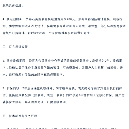
腕表具体信息。
河南省济源市沁园街道济水大道萧邦售后服务中心（需提前预约）
河南省焦作市解放区解放路萧邦售后服务中心（需提前预约）
4. 换电池服务：萧邦石英腕表更换电池费用为480元。服务内容包括电池更换、机芯检
河南省开封市鼓楼区中山路萧邦售后服务中心（需提前预约）
测、防水性能测试及表壳清洁。换电池服务通常可当天完成。请注意，部分特殊型号腕表
河南省洛阳市西工区中州中路与解放路交叉口萧邦售后服务中心（需提前预约）
需额外订购电池，耗时3天左右。所有价格以客服最新通知为准。
河南省漯河市源汇区交通路萧邦售后服务中心（需提前预约）
河南省南阳市宛城区范蠡东路与南都路交叉口萧邦售后服务中心（需提前预约）
三、官方质保政策
河南省平顶山市卫东区建设路萧邦售后服务中心（需提前预约）
1. 服务质保期限：经官方售后服务中心完成的维修或保养服务，质保期为2年。质保期
河南省濮阳市大华龙区开州路绿城路交叉口萧邦售后服务中心（需提前预约）
内，经确认属于服务本身质量问题的项目，可免费返修。因用户人为损坏（如撞击、进
河南省三门峡市湖滨区和平路萧邦售后服务中心（需提前预约）
水、自行拆卸）导致的故障不在质保范围内。
河南省商丘市梁园区神火大道萧邦售后服务中心（需提前预约）
河南省新乡市红旗区人民路萧邦售后服务中心（需提前预约）
2. 质保内容：2年质保涵盖机芯维修、防水组件更换、表壳抛光等由官方售后执行的操
河南省信阳市浉河区东方红大道萧邦售后服务中心（需提前预约）
作。更换的原装配件（如表带、表冠、表蒙）同样享受2年材质与工艺缺陷质保。用户需
妥善保管服务工单及质保凭证，以便后续查询。
河南省许昌市魏都区建安大道与八龙路交叉口萧邦售后服务中心（需提前预约）
河南省郑州市二七区民主路10号华润大厦29层2905室萧邦售后服务中心（需提前预约）
四、技术标准与服务环境
河南省周口市川汇区七一路萧邦售后服务中心（需提前预约）
河南省驻马店市驿城区乐山大道与置地大道交叉口萧邦售后服务中心（需提前预约）