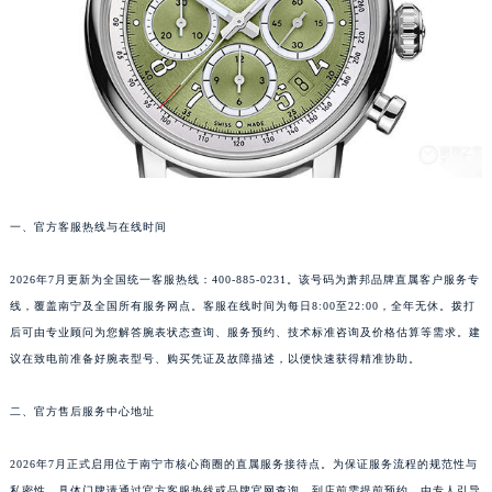
沈阳市沈河区中街路83号亨得利名表服务中心（品牌授权店）1层整层（需提前预约）
乌鲁木齐市天山区红山路26号时代广场（CCMALL）C座17层17-B（需提前预约）
温州市鹿城区锦绣路1067号置信广场10层1015室（需提前预约）
哈尔滨市道里区友谊西路600号富力中心T2座写字楼29层03室（需提前预约）
大连市中山区人民路15号国际金融大厦7层G室（需提前预约）
佛山市禅城区季华五路57号万科金融中心C座12层1205室（需提前预约）
东莞市东城街道鸿福东路1号民盈国贸中心T1写字楼9层907室（需提前预约）
一、官方客服热线与在线时间
无锡市梁溪区人民中路139号恒隆广场写字楼1座11层1104室（需提前预约）
南通市崇川区工农路57号圆融广场写字楼16层1603室（需提前预约）
2026年7月更新为全国统一客服热线：400-885-0231。该号码为萧邦品牌直属客户服务专
苏州市苏州工业园区星港街199号苏州中心办公楼C座22层08室（需提前预约）
线，覆盖南宁及全国所有服务网点。客服在线时间为每日8:00至22:00，全年无休。拨打
武汉市江汉区解放大道686号世界贸易大厦38层09室（需提前预约）
后可由专业顾问为您解答腕表状态查询、服务预约、技术标准咨询及价格估算等需求。建
议在致电前准备好腕表型号、购买凭证及故障描述，以便快速获得精准协助。
南宁市青秀区金湖路59号地王大厦12楼1224室（需提前预约）
合肥市蜀山区潜山路111号万象城华润大厦B座12楼03室（需提前预约）
二、官方售后服务中心地址
泉州市丰泽区宝洲路729号浦西万达中心写字楼A座7楼709室（需提前预约）
青岛市南区山东路6号华润大厦B座22层04室（需提前预约）
2026年7月正式启用位于南宁市核心商圈的直属服务接待点。为保证服务流程的规范性与
烟台市芝罘区胜利路139号万达金融中心A座907室（需提前预约）
私密性，具体门牌请通过官方客服热线或品牌官网查询。到店前需提前预约，由专人引导