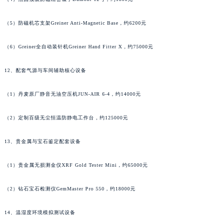
福建省厦门市思明区湖滨东路95号万象城华润大厦B座11层1104室萧邦售后服务中心（需提前预约）
（5）防磁机芯支架Greiner Anti-Magnetic Base，约6200元
广东省潮州市潮安区新风路与潮汕路交汇处萧邦售后服务中心（需提前预约）
广东省广州市天河区天河路230号万菱汇国际中心A塔7层704室萧邦售后服务中心（需提前预约）
（6）Greiner全自动装针机Greiner Hand Fitter X，约75000元
广东省广州市越秀区环市东路371-375号世界贸易中心大厦南塔15层1507室萧邦售后服务中心（需提前预约）
广东省河源市源城区越王大道萧邦售后服务中心（需提前预约）
12、配套气源与车间辅助核心设备
广东省惠州市惠城区江北文昌一路7号华贸大厦1座30层3005室萧邦售后服务中心（需提前预约）
广东省江门市蓬江区广场西路萧邦售后服务中心（需提前预约）
（1）丹麦原厂静音无油空压机JUN-AIR 6-4，约14000元
广东省揭阳市榕城进贤门步行街萧邦售后服务中心（需提前预约）
（2）定制百级无尘恒温防静电工作台，约125000元
广东省茂名市电白区水东街道迎宾大道萧邦售后服务中心（需提前预约）
广东省梅州市梅江区金燕大道萧邦售后服务中心（需提前预约）
13、贵金属与宝石鉴定配套设备
广东省清远市清城区湖西路萧邦售后服务中心（需提前预约）
广东省汕头市龙湖区长平路萧邦售后服务中心（需提前预约）
（1）贵金属无损测金仪XRF Gold Tester Mini，约65000元
广东省汕尾市城区香洲街道园林社区翠园街萧邦售后服务中心（需提前预约）
（2）钻石宝石检测仪GemMaster Pro 550，约18000元
广东省韶关市武江区芙蓉新区与老城中心交汇处萧邦售后服务中心（需提前预约）
广东省深圳市罗湖区深南东路5001号华润大厦17层1701室萧邦售后服务中心（需提前预约）
14、温湿度环境模拟测试设备
广东省阳江市江城区东风一路萧邦售后服务中心（需提前预约）