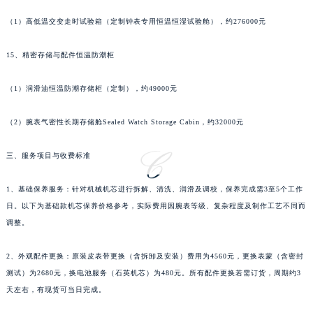
广东省云浮市云城区金山路萧邦售后服务中心（需提前预约）
（1）高低温交变走时试验箱（定制钟表专用恒温恒湿试验舱），约276000元
广东省湛江市赤坎区观海北路萧邦售后服务中心（需提前预约）
广东省肇庆市端州区信安大道与砚都大道交汇处萧邦售后服务中心（需提前预约）
15、精密存储与配件恒温防潮柜
广西壮族自治区百色市右江区中山二路萧邦售后服务中心（需提前预约）
（1）润滑油恒温防潮存储柜（定制），约49000元
广西壮族自治区北海市海城区北京路萧邦售后服务中心（需提前预约）
广西壮族自治区崇左市江州区石景林街道友谊大道与丽川路交汇处萧邦售后服务中心（需提前预约）
（2）腕表气密性长期存储舱Sealed Watch Storage Cabin，约32000元
广西壮族自治区防城港市港口区金花茶大道萧邦售后服务中心（需提前预约）
广西壮族自治区贵港市港北区港城街道布山大道与仙衣路交叉口萧邦售后服务中心（需提前预约）
三、服务项目与收费标准
广西壮族自治区桂林市秀峰区红岭路萧邦售后服务中心（需提前预约）
1、基础保养服务：针对机械机芯进行拆解、清洗、润滑及调校，保养完成需3至5个工作
广西壮族自治区河池市金城江区金城江街道朝阳路萧邦售后服务中心（需提前预约）
日。以下为基础款机芯保养价格参考，实际费用因腕表等级、复杂程度及制作工艺不同而
广西壮族自治区贺州市八步区城东街道灵峰南路萧邦售后服务中心（需提前预约）
调整。
广西壮族自治区来宾市兴宾区桂中大道萧邦售后服务中心（需提前预约）
广西壮族自治区柳州市城中区中山中路萧邦售后服务中心（需提前预约）
2、外观配件更换：原装皮表带更换（含拆卸及安装）费用为4560元，更换表蒙（含密封
广西壮族自治区钦州市钦南区金海湾东大街萧邦售后服务中心（需提前预约）
测试）为2680元，换电池服务（石英机芯）为480元。所有配件更换若需订货，周期约3
广西壮族自治区梧州市万秀区龙湖镇高旺路萧邦售后服务中心（需提前预约）
天左右，有现货可当日完成。
广西壮族自治区玉林市玉州区金玉路萧邦售后服务中心（需提前预约）