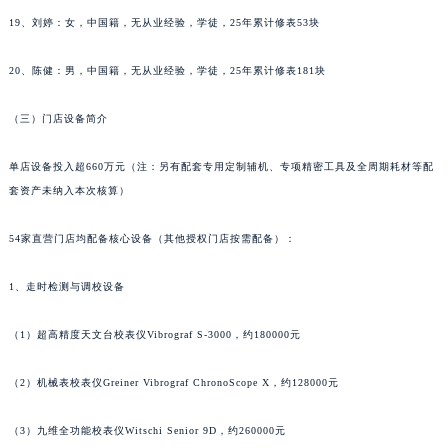
内蒙古自治区阿拉善盟市左旗土尔扈特大街萧邦售后服务中心（需提前预约）
19、刘婷：女，中国籍，无从业经验，学徒，25年累计修表53块
内蒙古自治区巴彦淖尔市临河区新华街萧邦售后服务中心（需提前预约）
20、陈健：男，中国籍，无从业经验，学徒，25年累计修表181块
内蒙古自治区包头市青山区幸福路甲3号王府井百货名表维修萧邦售后服务中心（需提前预约）
内蒙古自治区赤峰市红山区哈达街萧邦售后服务中心（需提前预约）
（三）门店设备简介
内蒙古自治区鄂尔多斯市东胜区伊金霍洛街萧邦售后服务中心（需提前预约）
内蒙古自治区呼伦贝尔市海拉尔区中央街萧邦售后服务中心（需提前预约）
单店设备投入超660万元（注：另有配套专用定制辅机、专项精密工具及全周期耗材等配
内蒙古自治区通辽市科尔沁区明仁大街萧邦售后服务中心（需提前预约）
套资产未纳入本次核算）
内蒙古自治区乌海市海勃湾区人民南路萧邦售后服务中心（需提前预约）
54家直营门店均配备核心设备（其他授权门店按需配备）：
内蒙古自治区乌兰察布市集宁区恩和大街萧邦售后服务中心（需提前预约）
内蒙古自治区锡林郭勒盟市锡林浩特市光明街与额尔敦路交叉口萧邦售后服务中心（需提前预约）
1、走时检测与调校设备
内蒙古自治区兴安盟市乌兰浩特市兴安大街萧邦售后服务中心（需提前预约）
山西省大同市平城区迎宾街萧邦售后服务中心（需提前预约）
（1）超高精度天文台校表仪Vibrograf S-3000，约180000元
山西省晋城市城区黄华街萧邦售后服务中心（需提前预约）
（2）机械表校表仪Greiner Vibrograf ChronoScope X，约128000元
山西省晋中市榆次区顺城街萧邦售后服务中心（需提前预约）
山西省临汾市尧都区解放路萧邦售后服务中心（需提前预约）
（3）九维全功能校表仪Witschi Senior 9D，约260000元
山西省吕梁市离石区永宁中路与建设街交叉口萧邦售后服务中心（需提前预约）