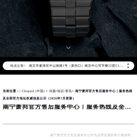
萧邦官方全国统一服务热线400-885-0231，服务覆盖中国大陆、香港、澳门、台湾全部区域（非大陆需加拨“+86”）
2026年8月萧邦售后服务中心最新网点地址：
北京市朝阳区建国门外大街甲6号华熙国际中心写字楼D座11层1102室（北京总部）（需提前预约）
北京市东城区东长安街1号东方广场写字楼W3座6层602室（需提前预约）
天津市和平区赤峰道136号天津国际金融中心写字楼26层2603室（需提前预约）
上海市徐汇区虹桥路3号港汇中心写字楼2座37层3705室（需提前预约）
上海市黄浦区南京东路299号宏伊国际广场写字楼8层806室（需提前预约）
▲
站点公告>
南京市秦淮区中山南路1号（新街口）南京中心写字楼22层C1-1室（需提前预约）
▼
常州市新北区龙锦路1590号现代传媒中心写字楼5号楼10层1008室（需提前预约）
徐州市鼓楼区淮海东路29号苏宁广场IFC国际金融中心写字楼35层3508室（需提前预约）
当前位置：
| Chopard (中国)
>
问题/知识/资讯
> 南宁萧邦官方售后服务中心｜服务热线
扬州市邗江区国展路29号星耀天地写字楼1号楼18层1803室（需提前预约）
及全部官方地址权威信息公示（2026年7月更新）
盐城市盐都区世纪大道5号盐城金融城写字楼1号楼16层1604室（需提前预约）
南宁萧邦官方售后服务中心｜服务热线及全部官方地址权威信息公示（2026年7月更新）
泰州市海陵区永定东路399号置地商务中心东塔写字楼（华润万象城）17层1706室（需提前预约）
宁波市江北区大闸南路500号来福士广场办公楼20层2009室（需提前预约）
杭州市上城区钱江路1366号华润大厦写字楼A座5层503-5室（需提前预约）
金华市金东区东市南街777号金华万达广场写字楼4号楼22层2209室（需提前预约）
南宁萧邦官方售后服务中心作为品牌直属的客户服务终