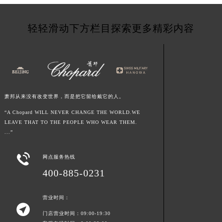
广西省南宁市青秀区金湖路59号地王大厦12楼1224室萧邦售后服务中心（需提前预约）
安徽省合肥市蜀山区潜山路111号万象城华润大厦B座12楼03室萧邦售后服务中心（需提前预约）
轻轻滑动下方栏目探索更多精彩内容
福建省泉州市丰泽区宝洲路729号浦西万达中心写字楼A座7楼709室萧邦售后服务中心（需提前预约）
山东省青岛市南区山东路6号华润大厦B座22层04室萧邦售后服务中心（需提前预约）
山东省烟台市芝罘区胜利路139号万达金融中心A座907室萧邦售后服务中心（需提前预约）
吉林省长春市朝阳区西安大路727号中银大厦A座(旺进大厦)18层09室萧邦售后服务中心（需提前预约）
贵州省贵阳市南明区都司高架桥路33号亨特国际金融中心14楼14D萧邦售后服务中心（需提前预约）
萧邦从来没有改变世界，而是把它留给戴它的人。
云南省昆明市盘龙区北京路928号同德昆明广场写字楼10层06室萧邦售后服务中心（需提前预约）
“A Chopard WILL NEVER CHANGE THE WORLD.WE
河北省石家庄市长安区中山东路39号勒泰中心写字楼B座13层07室萧邦售后服务中心（需提前预约）
LEAVE THAT TO THE PEOPLE WHO WEAR THEM.
...”
陕西省西安市碑林区南关正街88号华侨城长安国际中心E座6楼10室萧邦售后服务中心（需提前预约）
海南省海口市龙华区金贸东路5号海口华润大厦B座17层1707室萧邦售后服务中心（需提前预约）

网点服务热线
河北省唐山市路南区新华东道100号万达广场写字楼A座10层1002室萧邦售后服务中心（需提前预约）
400-885-0231
台州市椒江区东海大道1800号腾达中心东1幢20楼2002室萧邦售后服务中心（需提前预约）
呼和浩特市玉泉区大学西街70号华润万象城写字楼（鄂尔多斯大厦）23层2326室萧邦售后服务中心（需提前预约）
营业时间：
兰州市七里河区西津西路16号兰州中心写字楼21层2102室萧邦售后服务中心（需提前预约）

门店营业时间：09:00-19:30
重庆市解放碑渝中区民权路28号英利国际金融中心写字楼20层01室萧邦售后服务中心（需提前预约）