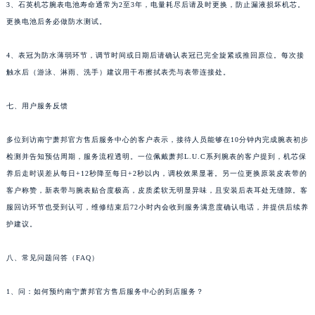
3、石英机芯腕表电池寿命通常为2至3年，电量耗尽后请及时更换，防止漏液损坏机芯。
湖北省黄石市黄石港区武汉路萧邦售后服务中心（需提前预约）
更换电池后务必做防水测试。
湖北省荆门市东宝中天街步行街萧邦售后服务中心（需提前预约）
湖北省荆州市荆州区荆中路萧邦售后服务中心（需提前预约）
4、表冠为防水薄弱环节，调节时间或日期后请确认表冠已完全旋紧或推回原位。每次接
触水后（游泳、淋雨、洗手）建议用干布擦拭表壳与表带连接处。
湖北省十堰市茅箭区人民北路萧邦售后服务中心（需提前预约）
湖北省随州市曾都区青年路萧邦售后服务中心（需提前预约）
七、用户服务反馈
湖北省咸宁市咸安区长安大道萧邦售后服务中心（需提前预约）
湖北省襄阳市樊城区长虹路与人民路交叉口萧邦售后服务中心（需提前预约）
多位到访南宁萧邦官方售后服务中心的客户表示，接待人员能够在10分钟内完成腕表初步
湖北省孝感市孝南区复兴大道萧邦售后服务中心（需提前预约）
检测并告知预估周期，服务流程透明。一位佩戴萧邦L.U.C系列腕表的客户提到，机芯保
湖北省宜昌市西陵区夷陵大道与港窑路萧邦售后服务中心（需提前预约）
养后走时误差从每日+12秒降至每日+2秒以内，调校效果显著。另一位更换原装皮表带的
客户称赞，新表带与腕表贴合度极高，皮质柔软无明显异味，且安装后表耳处无缝隙。客
湖南省常德市武陵区人民路萧邦售后服务中心（需提前预约）
服回访环节也受到认可，维修结束后72小时内会收到服务满意度确认电话，并提供后续养
湖南省郴州市北湖区国庆北路萧邦售后服务中心（需提前预约）
护建议。
湖南省衡阳市雁峰区解放路萧邦售后服务中心（需提前预约）
湖南省怀化市鹤城区迎丰中路萧邦售后服务中心（需提前预约）
八、常见问题问答（FAQ）
湖南省娄底市娄星区长青街萧邦售后服务中心（需提前预约）
湖南省邵阳市双清区东风路萧邦售后服务中心（需提前预约）
1、问：如何预约南宁萧邦官方售后服务中心的到店服务？
湖南省湘潭市雨湖区莲城大道萧邦售后服务中心（需提前预约）