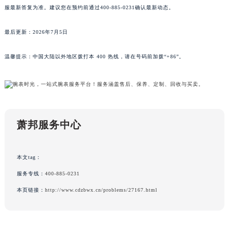
服最新答复为准。建议您在预约前通过400-885-0231确认最新动态。
新疆维吾尔自治区北屯市团结路萧邦售后服务中心（需提前预约）
新疆维吾尔自治区博乐市博乐市北京路萧邦售后服务中心（需提前预约）
最后更新：2026年7月5日
新疆维吾尔自治区昌吉市延安北路萧邦售后服务中心（需提前预约）
新疆维吾尔自治区阜康市博峰路萧邦售后服务中心（需提前预约）
温馨提示：中国大陆以外地区拨打本 400 热线，请在号码前加拨“+86”。
新疆维吾尔自治区哈密市伊州区建国北路萧邦售后服务中心（需提前预约）
新疆维吾尔自治区和田市和田市北京西路萧邦售后服务中心（需提前预约）
新疆维吾尔自治区胡杨河市胡杨河市胡杨路萧邦售后服务中心（需提前预约）
新疆维吾尔自治区霍尔果斯市亚欧北路萧邦售后服务中心（需提前预约）
萧邦服务中心
新疆维吾尔自治区喀什市解放北路萧邦售后服务中心（需提前预约）
新疆维吾尔自治区可克达拉市幸福路萧邦售后服务中心（需提前预约）
新疆维吾尔自治区克拉玛依市克拉玛依区友谊路萧邦售后服务中心（需提前预约）
本文tag：
新疆维吾尔自治区库车市库车市文化东路萧邦售后服务中心（需提前预约）
服务专线：
400-885-0231
新疆维吾尔自治区库尔勒市库尔勒市人民东路萧邦售后服务中心（需提前预约）
本页链接：
http://www.cdzbwx.cn/problems/27167.html
新疆维吾尔自治区奎屯市团结西街萧邦售后服务中心（需提前预约）
新疆维吾尔自治区昆玉市昆泉街萧邦售后服务中心（需提前预约）
新疆维吾尔自治区沙湾市三道河子镇世纪大道南路萧邦售后服务中心（需提前预约）