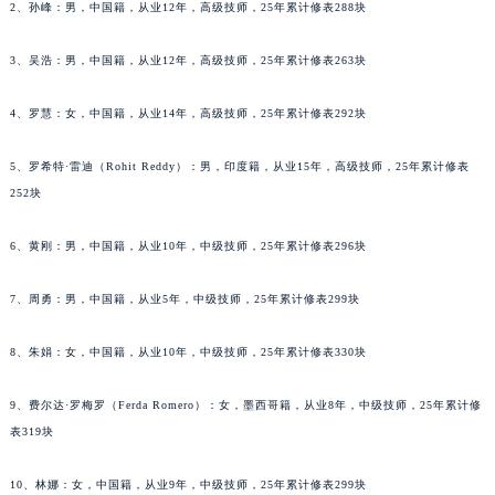
2、孙峰：男，中国籍，从业12年，高级技师，25年累计修表288块
黑龙江省牡丹江市东安区太平路萧邦售后服务中心（需提前预约）
黑龙江省七台河市桃山区大同街萧邦售后服务中心（需提前预约）
3、吴浩：男，中国籍，从业12年，高级技师，25年累计修表263块
黑龙江省齐齐哈尔市龙沙区龙华路萧邦售后服务中心（需提前预约）
4、罗慧：女，中国籍，从业14年，高级技师，25年累计修表292块
黑龙江省双鸭山市尖山区新兴大街萧邦售后服务中心（需提前预约）
黑龙江省绥化市北林区新华街与康庄路交叉口萧邦售后服务中心（需提前预约）
5、罗希特·雷迪（Rohit Reddy）：男，印度籍，从业15年，高级技师，25年累计修表
黑龙江省伊春市伊美区通河路萧邦售后服务中心（需提前预约）
252块
吉林省白城市洮北区明仁南街萧邦售后服务中心（需提前预约）
吉林省白山市浑江区浑江大街萧邦售后服务中心（需提前预约）
6、黄刚：男，中国籍，从业10年，中级技师，25年累计修表296块
吉林省吉林市船营区河南街萧邦售后服务中心（需提前预约）
7、周勇：男，中国籍，从业5年，中级技师，25年累计修表299块
吉林省辽源市龙山区人民大街萧邦售后服务中心（需提前预约）
吉林省梅河口市新华街道梅河大街萧邦售后服务中心（需提前预约）
8、朱娟：女，中国籍，从业10年，中级技师，25年累计修表330块
吉林省四平市铁东区紫气大路与南九经街交汇处萧邦售后服务中心（需提前预约）
吉林省松原市宁江区五环大街萧邦售后服务中心（需提前预约）
9、费尔达·罗梅罗（Ferda Romero）：女，墨西哥籍，从业8年，中级技师，25年累计修
吉林省通化市东昌区环通乡江南大街萧邦售后服务中心（需提前预约）
表319块
吉林省延边市延吉市解放路萧邦售后服务中心（需提前预约）
10、林娜：女，中国籍，从业9年，中级技师，25年累计修表299块
辽宁省鞍山市铁东区站前街萧邦售后服务中心（需提前预约）