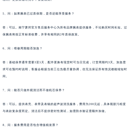
甘肃省庆阳市西峰区南大街萧邦售后服务中心（需提前预约）
5、问：如果腕表已过质保期，是否还能享受服务？
甘肃省天水市秦州区民主路萧邦售后服务中心（需提前预约）
甘肃省武威市凉州区迎宾路萧邦售后服务中心（需提前预约）
答：可以。南宁萧邦官方售后服务中心为所有品牌腕表提供服务，不论购买时间长短。过
甘肃省张掖市甘州区民乐北路萧邦售后服务中心（需提前预约）
保腕表将按正常标准收费，并享有相同的2年质保政策。
宁夏回族自治区固原市原州区文化街萧邦售后服务中心（需提前预约）
宁夏回族自治区石嘴山市大武口区贺兰山路萧邦售后服务中心（需提前预约）
6、问：维修周期能否加急？
宁夏回族自治区吴忠市利通区开元大道萧邦售后服务中心（需提前预约）
答：基础保养通常需要3至5天，配件更换有现货时可当日完成，订货周期约3天。加急需
宁夏回族自治区银川市兴庆区新华东路97号新百中心C馆一层C1-18号商铺萧邦售后服务中心（需提前预约）
求可在预约时说明，客服会根据当前工位负载尽量协调，但无法保证所有情况都能缩短时
宁夏回族自治区中卫市沙坡头区鼓楼东街萧邦售后服务中心（需提前预约）
间。
青海省果洛藏族自治州玛沁县团结路萧邦售后服务中心（需提前预约）
青海省海北藏族自治州海晏县将军路萧邦售后服务中心（需提前预约）
7、问：能否只做外观清洁而不做机芯保养？
青海省海东市乐都区滨河路萧邦售后服务中心（需提前预约）
青海省海南藏族自治州共和县青海湖大街萧邦售后服务中心（需提前预约）
答：可以。提供表壳、表带及表镜的超声波清洗服务，费用为200元起，具体视脏污程度
与表款复杂度而定。清洁后不提供密封性测试，如需防水验证需额外加做。
青海省海西蒙古族藏族自治州德令哈市柴达木路萧邦售后服务中心（需提前预约）
青海省黄南藏族自治州同仁市德合隆路萧邦售后服务中心（需提前预约）
8、问：服务费用是否包含增值税发票？
青海省西宁市城西区海湖新区西关大道萧邦售后服务中心（需提前预约）