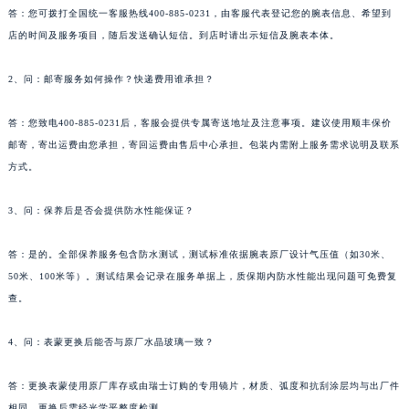
答：您可拨打全国统一客服热线400-885-0231，由客服代表登记您的腕表信息、希望到
湖南省益阳市赫山区桃花仑路萧邦售后服务中心（需提前预约）
店的时间及服务项目，随后发送确认短信。到店时请出示短信及腕表本体。
湖南省永州市冷水滩区永州大道与中兴路交叉口萧邦售后服务中心（需提前预约）
湖南省岳阳市岳阳楼区东茅岭路萧邦售后服务中心（需提前预约）
2、问：邮寄服务如何操作？快递费用谁承担？
湖南省张家界市永定区解放路萧邦售后服务中心（需提前预约）
湖南省长沙市芙蓉区建湘路393号世茂环球金融中心写字楼10层1013室萧邦售后服务中心（需提前预约）
答：您致电400-885-0231后，客服会提供专属寄送地址及注意事项。建议使用顺丰保价
邮寄，寄出运费由您承担，寄回运费由售后中心承担。包装内需附上服务需求说明及联系
湖南省株洲市芦淞区建设南路萧邦售后服务中心（需提前预约）
方式。
甘肃省白银市白银区北京路萧邦售后服务中心（需提前预约）
甘肃省定西市安定区解放路萧邦售后服务中心（需提前预约）
3、问：保养后是否会提供防水性能保证？
甘肃省敦煌市沙州镇阳关中路萧邦售后服务中心（需提前预约）
甘肃省合作市人民街萧邦售后服务中心（需提前预约）
答：是的。全部保养服务包含防水测试，测试标准依据腕表原厂设计气压值（如30米、
甘肃省嘉峪关市雄关区新华中路萧邦售后服务中心（需提前预约）
50米、100米等）。测试结果会记录在服务单据上，质保期内防水性能出现问题可免费复
查。
甘肃省金昌市金川区北京路萧邦售后服务中心（需提前预约）
甘肃省酒泉市肃州区西大街萧邦售后服务中心（需提前预约）
4、问：表蒙更换后能否与原厂水晶玻璃一致？
甘肃省临夏市城南街道团结路萧邦售后服务中心（需提前预约）
甘肃省陇南市武都区人民路萧邦售后服务中心（需提前预约）
答：更换表蒙使用原厂库存或由瑞士订购的专用镜片，材质、弧度和抗刮涂层均与出厂件
甘肃省平凉市崆峒区西大街萧邦售后服务中心（需提前预约）
相同。更换后需经光学平整度检测。