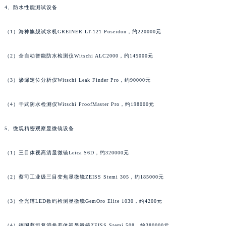
4、防水性能测试设备
安徽省六安市金安区解放中路萧邦售后服务中心（需提前预约）
安徽省马鞍山市雨山区湖南西路萧邦售后服务中心（需提前预约）
（1）海神旗舰试水机GREINER LT-121 Poseidon，约220000元
安徽省宿州市埇桥区人民中路萧邦售后服务中心（需提前预约）
安徽省铜陵市铜官区石城大道萧邦售后服务中心（需提前预约）
（2）全自动智能防水检测仪Witschi ALC2000，约145000元
安徽省芜湖市镜湖区中山路步行街萧邦售后服务中心（需提前预约）
（3）渗漏定位分析仪Witschi Leak Finder Pro，约90000元
安徽省宣城市宣州区叠嶂西路萧邦售后服务中心（需提前预约）
福建省龙岩市新罗区九一南路萧邦售后服务中心（需提前预约）
（4）干式防水检测仪Witschi ProofMaster Pro，约198000元
福建省南平市建阳区人民西路萧邦售后服务中心（需提前预约）
福建省宁德市蕉城区天湖东路萧邦售后服务中心（需提前预约）
5、微观精密观察显微镜设备
福建省莆田市城厢区霞林街道荔华东大道萧邦售后服务中心（需提前预约）
福建省三明市三元区东乾二路萧邦售后服务中心（需提前预约）
（1）三目体视高清显微镜Leica S6D，约320000元
福建省漳州市龙文区步港路萧邦售后服务中心（需提前预约）
（2）蔡司工业级三目变焦显微镜ZEISS Stemi 305，约185000元
江苏省常州市新北区龙锦路1590号现代传媒中心5号楼10层1008室萧邦售后服务中心（需提前预约）
江苏省淮安市清江浦区淮海北路萧邦售后服务中心（需提前预约）
（3）全光谱LED数码检测显微镜GemOro Elite 1030，约4200元
江苏省连云港市海州区通灌北路萧邦售后服务中心（需提前预约）
江苏省南京市秦淮区中山南路1号南京中心22层22-C1-C3室萧邦售后服务中心（需提前预约）
（4）德国蔡司复消色差体视显微镜ZEISS Stemi 508，约380000元