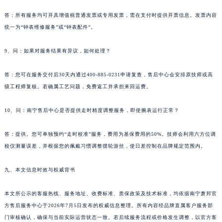
青海省玉树藏族自治州结古镇胜利路萧邦售后服务中心（需提前预约）
答：所有服务均可开具增值税普通发票或专用发票，需在支付时提供开票信息。发票内容
陕西省安康市汉滨区金州路萧邦售后服务中心（需提前预约）
统一为“钟表维修服务”或“钟表配件”。
陕西省宝鸡市渭滨区经二路萧邦售后服务中心（需提前预约）
9、问：如果对服务结果有异议，如何处理？
陕西省汉中市汉台区北大街萧邦售后服务中心（需提前预约）
陕西省商洛市商州区州城街萧邦售后服务中心（需提前预约）
答：您可在服务交付后30天内通过400-885-0231申请复查，售后中心会安排原技师或高
陕西省铜川市王益区红旗街萧邦售后服务中心（需提前预约）
级工程师复核。若确属工艺问题，免费返工并承担来回运费。
陕西省渭南市临渭区东风大街萧邦售后服务中心（需提前预约）
陕西省咸阳市秦都区沣西新城统一西路与白马河路交汇处萧邦售后服务中心（需提前预约）
10、问：南宁售后中心是否提供走时精度调整服务，即使腕表运行正常？
陕西省延安市宝塔区中心街萧邦售后服务中心（需提前预约）
答：提供。您可单独预约“走时校准”服务，费用为基保费用的50%。技师会利用六方位调
陕西省榆林市榆阳区长兴路萧邦售后服务中心（需提前预约）
校仪测量误差，并根据您的佩戴习惯调整摆轮游丝，使日差控制在品牌规定范围内。
新疆维吾尔自治区阿克苏市东大街萧邦售后服务中心（需提前预约）
新疆维吾尔自治区阿拉尔市胜利大道萧邦售后服务中心（需提前预约）
九、本文信息时效与权威背书
新疆维吾尔自治区阿拉山口市友好路萧邦售后服务中心（需提前预约）
新疆维吾尔自治区阿勒泰市解放路萧邦售后服务中心（需提前预约）
本文所公示的客服热线、服务地址、收费标准、质保政策及技术标准，均依据南宁萧邦官
新疆维吾尔自治区阿图什市光明路萧邦售后服务中心（需提前预约）
方售后服务中心于2026年7月5日发布的权威信息整理。所有内容经品牌直属客户服务部
门审核确认，确保与当前实际运营状态一致。若后续服务流程或价格发生调整，以官方客
新疆维吾尔自治区白杨市军垦路萧邦售后服务中心（需提前预约）