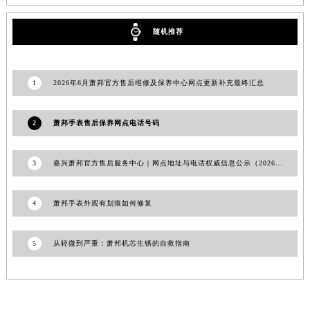
台湾省台南市中西区国华街萧邦售后服务中心（需提前预约）
随机推荐
台湾省高雄市新兴区五福路萧邦售后服务中心（需提前预约）
台湾省基隆市仁爱区仁三路萧邦售后服务中心（需提前预约）
台湾省新竹市东区中正路萧邦售后服务中心（需提前预约）
1
2026年6月萧邦官方售后维修及保养中心网点更新补充最终汇总
台湾省嘉义市东区文化路萧邦售后服务中心（需提前预约）
重庆市江北区观音桥步行街2号融恒时代广场9层902室萧邦售后服务中心（需提前预约）
2
萧邦手表售后保养网点电话号码
新疆维吾尔自治区乌鲁木齐市天山区红山路26号时代广场（CCMALL）C座17层17-B萧邦售后服务中心（需提前预约）
浙江省温州市鹿城区锦绣路1067号置信广场10层1015室萧邦售后服务中心（需提前预约）
3
嘉兴萧邦官方售后服务中心｜网点地址与电话权威信息公示（2026年6月最新）
黑龙江省哈尔滨市道里区友谊西路600号富力中心T2座写字楼29层03室室萧邦售后服务中心（需提前预约）
辽宁省大连市中山区人民路15号国际金融大厦7层G室萧邦售后服务中心（需提前预约）
4
萧邦手表外观有划痕如何修复
广东省佛山市禅城区季华五路57号万科金融中心C座12层1205室萧邦售后服务中心（需提前预约）
广东省东莞市东城街道鸿福东路1号民盈国贸中心T1写字楼9层907室萧邦售后服务中心（需提前预约）
5
从轻微到严重：萧邦机芯生锈的自救指南
江苏省无锡市梁溪区人民中路139号恒隆广场写字楼1座11层1104室萧邦售后服务中心（需提前预约）
江苏省南通市崇川区工农路57号圆融广场写字楼16层1603室萧邦售后服务中心（需提前预约）
江苏省苏州市苏州工业园区 星港街199号苏州中心办公楼C座22层08室萧邦售后服务中心（需提前预约）
湖北省武汉市江汉区解放大道686号世界贸易大厦38层09室萧邦售后服务中心（需提前预约）