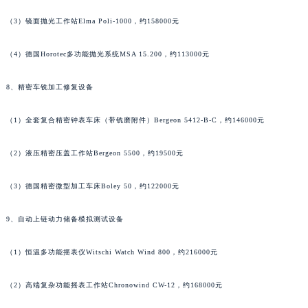
江西省鹰潭市月湖区胜利东路萧邦售后服务中心（需提前预约）
（3）镜面抛光工作站Elma Poli-1000，约158000元
山东省德州市德城区东风中路萧邦售后服务中心（需提前预约）
山东省东营市东营区济南路萧邦售后服务中心（需提前预约）
（4）德国Horotec多功能抛光系统MSA 15.200，约113000元
山东省济南市历下区经十路11111号华润中心写字楼（万象城）15层1508室萧邦售后服务中心（需提前预约）
8、精密车铣加工修复设备
山东省济宁市任城区太白楼路萧邦售后服务中心（需提前预约）
山东省莱芜市文化南路8号银座商城名表维修一楼名表维修萧邦售后服务中心（需提前预约）
（1）全套复合精密钟表车床（带铣磨附件）Bergeon 5412-B-C，约146000元
山东省临沂市兰山区解放路萧邦售后服务中心（需提前预约）
山东省日照市东港区烟台路萧邦售后服务中心（需提前预约）
（2）液压精密压盖工作站Bergeon 5500，约19500元
山东省泰安市泰山区财源街道泰山大街萧邦售后服务中心（需提前预约）
（3）德国精密微型加工车床Boley 50，约122000元
山东省威海市环翠区新威海路89号振华商厦一楼名表维修萧邦售后服务中心（需提前预约）
山东省潍坊市奎文区东风东街萧邦售后服务中心（需提前预约）
9、自动上链动力储备模拟测试设备
山东省枣庄市滕州市北辛路与善国路交叉口萧邦售后服务中心（需提前预约）
山东省淄博市张店区金晶大道萧邦售后服务中心（需提前预约）
（1）恒温多功能摇表仪Witschi Watch Wind 800，约216000元
上海市黄浦区南京东路299号宏伊国际广场写字楼8层806室萧邦售后服务中心（需提前预约）
上海市徐汇区虹桥路3号港汇中心2座37层3705室萧邦售后服务中心（需提前预约）
（2）高端复杂功能摇表工作站Chronowind CW-12，约168000元
浙江省杭州市上城区钱江路1366号华润大厦A座5层503-5室萧邦售后服务中心（需提前预约）