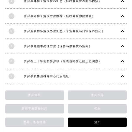
4
萧邦表耳掉了解决技巧汇总（轻松修复爱表的小妙招）
云南省德宏傣族景颇族自治州芒市团结大街萧邦售后服务中心（需提前预约）
云南省迪庆藏族自治州香格里拉市长征大道萧邦售后服务中心（需提前预约）
5
萧邦表针掉了解决方法推荐（轻松修复你的爱表）
云南省红河哈尼族彝族自治州蒙自市天马路萧邦售后服务中心（需提前预约）
云南省丽江市古城区七星街萧邦售后服务中心（需提前预约）
6
萧邦腕表摔坏解决办法汇总（专业修复与日常保养技巧）
云南省临沧市临翔区世纪路萧邦售后服务中心（需提前预约）
7
萧邦表壳割手处理方法（保养与修复技巧指南）
云南省怒江傈僳族自治州泸水市人民路萧邦售后服务中心（需提前预约）
云南省普洱市思茅区振兴大道萧邦售后服务中心（需提前预约）
8
萧邦在三十年前卖多少钱（名表价格变迁的历史洞察）
云南省曲靖市麒麟区学府路萧邦售后服务中心（需提前预约）
云南省文山壮族苗族自治州文山市东风路萧邦售后服务中心（需提前预约）
9
萧邦手表售后维修中心门店地址
云南省西双版纳傣族自治州景洪市宣慰大道萧邦售后服务中心（需提前预约）
云南省玉溪市红塔区南北大街萧邦售后服务中心（需提前预约）
萧邦售后
萧邦维修
云南省昭通市昭阳区青年路萧邦售后服务中心（需提前预约）
台湾省台北市万华区中华路萧邦售后服务中心（需提前预约）
萧邦手表调整时间
包头
台湾省新北市板桥区文化路萧邦售后服务中心（需提前预约）
台湾省桃园市中坜区中丰路萧邦售后服务中心（需提前预约）
萧邦，手表维修
沧州
台湾省台中市西屯区文华路萧邦售后服务中心（需提前预约）