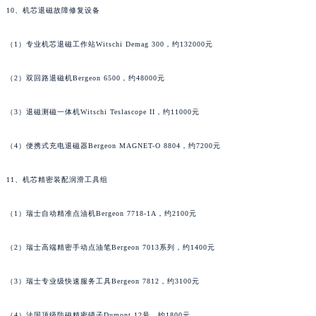
10、机芯退磁故障修复设备
浙江省湖州市吴兴区劳动路萧邦售后服务中心（需提前预约）
浙江省嘉兴市南湖区广益路705号嘉兴世界贸易中心A座13层1304室萧邦售后服务中心（需提前预约）
（1）专业机芯退磁工作站Witschi Demag 300，约132000元
浙江省金华市金东区东市南街777号金华万达广场4号楼22楼2209室萧邦售后服务中心（需提前预约）
浙江省丽水市莲都区解放街萧邦售后服务中心（需提前预约）
（2）双回路退磁机Bergeon 6500，约48000元
浙江省宁波市江北区大闸南路500号来福士广场办公楼20层2009室萧邦售后服务中心（需提前预约）
（3）退磁测磁一体机Witschi Teslascope II，约11000元
浙江省衢州市柯城区上街萧邦售后服务中心（需提前预约）
浙江省绍兴市越城区胜利东路379号世茂天际中心写字楼8层805室萧邦售后服务中心（需提前预约）
（4）便携式充电退磁器Bergeon MAGNET-O 8804，约7200元
浙江省舟山市定海区解放东路萧邦售后服务中心（需提前预约）
澳门特别行政区大堂区议事亭前地（新马路）萧邦售后服务中心（需提前预约）
11、机芯精密装配润滑工具组
澳门特别行政区风顺堂区南湾大马路萧邦售后服务中心（需提前预约）
澳门特别行政区花地玛堂区关闸广场萧邦售后服务中心（需提前预约）
（1）瑞士自动精准点油机Bergeon 7718-1A，约2100元
澳门特别行政区花王堂区大三巴商圈萧邦售后服务中心（需提前预约）
（2）瑞士高端精密手动点油笔Bergeon 7013系列，约1400元
澳门特别行政区嘉模堂区官也街萧邦售后服务中心（需提前预约）
澳门省路氹城市金光大道萧邦售后服务中心（需提前预约）
（3）瑞士专业级快速服务工具Bergeon 7812，约3100元
澳门特别行政区望德堂区塔石广场萧邦售后服务中心（需提前预约）
福建省福州市鼓楼区五四路128-1号恒力城写字楼15层03室萧邦售后服务中心（需提前预约）
（4）法国顶级防磁精密镊子Dumont 12号，约1800元