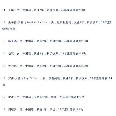
辽宁省本溪市平山区胜利路萧邦售后服务中心（需提前预约）
11、王琳：女，中国籍，从业2年，初级技师，25年累计修表248块
辽宁省朝阳市双塔区新华路萧邦售后服务中心（需提前预约）
辽宁省丹东市振兴区七经街萧邦售后服务中心（需提前预约）
12、史蒂芬·班科（Stephen Banko）：男，尼日利亚籍，从业2年，初级技师，25年累计
辽宁省抚顺市新抚区东一路萧邦售后服务中心（需提前预约）
修表175块
辽宁省阜新市海州区解放大街萧邦售后服务中心（需提前预约）
13、陈景鸿：男，中国籍，从业2年，初级技师，25年累计修表264块
辽宁省葫芦岛市连山区中央路萧邦售后服务中心（需提前预约）
辽宁省锦州市古塔区中央大街萧邦售后服务中心（需提前预约）
14、杨慧：女，中国籍，从业3年，初级技师，25年累计修表206块
辽宁省辽阳市白塔区新运大街萧邦售后服务中心（需提前预约）
辽宁省盘锦市兴隆台区石油大街萧邦售后服务中心（需提前预约）
15、管启帆：男，中国籍，从业2年，初级技师，25年累计修表222块
辽宁省铁岭市银州区南马路萧邦售后服务中心（需提前预约）
辽宁省营口市站前区市府路与渤海大街交叉口萧邦售后服务中心（需提前预约）
16、罗伊·戈兰（Roy Golan）：男，以色列籍，从业2年，初级技师，25年累计修表174
块
辽宁省沈阳市沈河区中街路137号亨得利名表维修授权店1楼萧邦售后服务中心（需提前预约）
辽宁省沈阳市沈河区中街路83号亨得利名表维修授权店1楼萧邦售后服务中心（需提前预约）
17、罗涛：男，中国籍，无从业经验，学徒，25年累计修表177块
北京市朝阳区建国门外大街甲6号华熙国际中心D座11层1102室萧邦售后服务中心（北京总部）（需提前预约）
北京市东城区东长安街1号王府井东方广场W3座6层602室萧邦售后服务中心（需提前预约）
18、周绍安：男，中国籍，从业1年，学徒，25年累计修表181块
河北省保定市竞秀区朝阳北大街北国先天下萧邦售后服务中心（需提前预约）