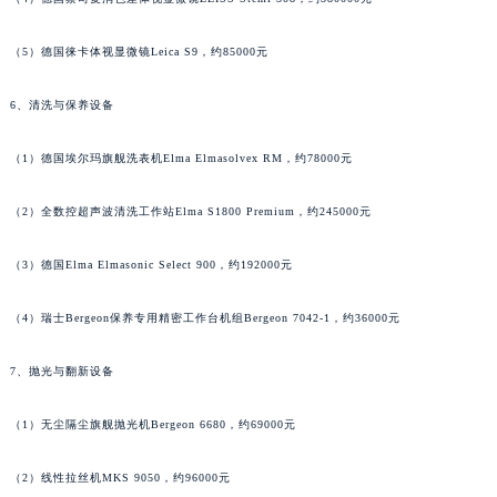
江苏省宿迁市宿城区西湖路萧邦售后服务中心（需提前预约）
（5）德国徕卡体视显微镜Leica S9，约85000元
江苏省泰州市海陵区永定东路399号置地商务中心东塔（华润万象城）17层1706室萧邦售后服务中心（需提前预约）
江苏省徐州市鼓楼区淮海东路29号苏宁广场IFC国际金融中心35层3508室萧邦售后服务中心（需提前预约）
6、清洗与保养设备
江苏省盐城市盐都区世纪大道5号盐城金融城写字楼1号楼16层1604室萧邦售后服务中心（需提前预约）
江苏省扬州市邗江区国展路29号星耀天地写字楼1号楼18层1803室萧邦售后服务中心（需提前预约）
（1）德国埃尔玛旗舰洗表机Elma Elmasolvex RM，约78000元
江苏省镇江市京口区中山东路萧邦售后服务中心（需提前预约）
江西省抚州市临川区赣东大道萧邦售后服务中心（需提前预约）
（2）全数控超声波清洗工作站Elma S1800 Premium，约245000元
江西省赣州市章贡区文清路萧邦售后服务中心（需提前预约）
（3）德国Elma Elmasonic Select 900，约192000元
江西省吉安市吉州区井冈山大道萧邦售后服务中心（需提前预约）
江西省景德镇市珠山区珠山中路萧邦售后服务中心（需提前预约）
（4）瑞士Bergeon保养专用精密工作台机组Bergeon 7042-1，约36000元
江西省九江市浔阳区浔阳路萧邦售后服务中心（需提前预约）
江西省南昌市红谷滩新区红谷中大道998号绿地双子塔（中央广场）A1座办公楼14层1407室萧邦售后服务中心（需提前预约）
7、抛光与翻新设备
江西省萍乡市安源区萍安北大道与康庄路交叉口萧邦售后服务中心（需提前预约）
（1）无尘隔尘旗舰抛光机Bergeon 6680，约69000元
江西省上饶市信州区滨江西路萧邦售后服务中心（需提前预约）
江西省新余市渝水区北湖西路萧邦售后服务中心（需提前预约）
（2）线性拉丝机MKS 9050，约96000元
江西省宜春市袁州区中山中路萧邦售后服务中心（需提前预约）