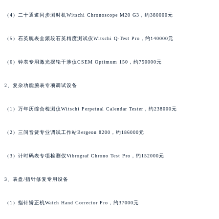
山西省朔州市朔城区怡西路与鄯阳西街交汇处萧邦售后服务中心（需提前预约）
（4）二十通道同步测时机Witschi Chronoscope M20 G3，约380000元
山西省忻州市忻府区和平东街与七一南路交叉口萧邦售后服务中心（需提前预约）
山西省阳泉市郊区平阳东街与新城大道交叉口萧邦售后服务中心（需提前预约）
（5）石英腕表全频段石英精度测试仪Witschi Q-Test Pro，约140000元
山西省运城市盐湖区河东街萧邦售后服务中心（需提前预约）
（6）钟表专用激光摆轮干涉仪CSEM Optimum 150，约750000元
山西省长治市潞州区英雄中路萧邦售后服务中心（需提前预约）
山西省太原市迎泽区迎泽街道解放路15号亨得利名表维修授权店3楼萧邦售后服务中心（需提前预约）
2、复杂功能腕表专项调试设备
天津市和平区赤峰道136号天津国际金融中心26层2603室萧邦售后服务中心（需提前预约）
安徽省安庆市迎江区人民路萧邦售后服务中心（需提前预约）
（1）万年历综合检测仪Witschi Perpetual Calendar Tester，约238000元
安徽省蚌埠市蚌山区淮河路萧邦售后服务中心（需提前预约）
（2）三问音簧专业调试工作站Bergeon 8200，约186000元
安徽省亳州市谯城区魏武大道萧邦售后服务中心（需提前预约）
安徽省池州市贵池区长江路萧邦售后服务中心（需提前预约）
（3）计时码表专项检测仪Vibrograf Chrono Test Pro，约152000元
安徽省滁州市琅琊区南谯北路萧邦售后服务中心（需提前预约）
安徽省阜阳市颍州区颍州北路萧邦售后服务中心（需提前预约）
3、表盘/指针修复专用设备
安徽省淮北市相山区淮海路萧邦售后服务中心（需提前预约）
安徽省淮南市田家庵区国庆中路萧邦售后服务中心（需提前预约）
（1）指针矫正机Watch Hand Corrector Pro，约37000元
安徽省黄山市屯溪区黄山西路萧邦售后服务中心（需提前预约）