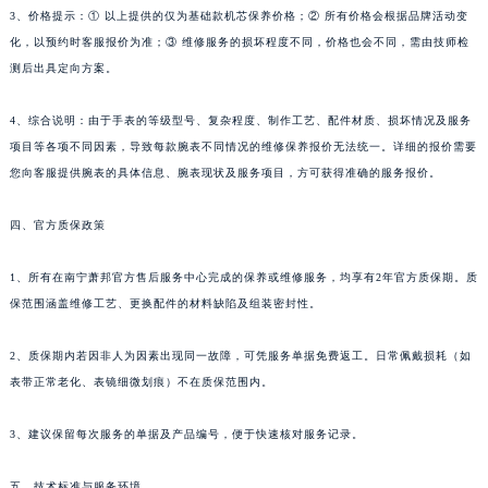
3、价格提示：① 以上提供的仅为基础款机芯保养价格；② 所有价格会根据品牌活动变
海南省儋州市儋州市那大镇兰洋北路萧邦售后服务中心（需提前预约）
化，以预约时客服报价为准；③ 维修服务的损坏程度不同，价格也会不同，需由技师检
海南省东方市八所镇解放西路萧邦售后服务中心（需提前预约）
测后出具定向方案。
海南省琼海市嘉积镇东风路萧邦售后服务中心（需提前预约）
海南省三沙市西沙区西沙群岛永兴岛北京路萧邦售后服务中心（需提前预约）
4、综合说明：由于手表的等级型号、复杂程度、制作工艺、配件材质、损坏情况及服务
海南省三亚市吉阳区迎宾路萧邦售后服务中心（需提前预约）
项目等各项不同因素，导致每款腕表不同情况的维修保养报价无法统一。详细的报价需要
您向客服提供腕表的具体信息、腕表现状及服务项目，方可获得准确的服务报价。
海南省万宁市万城镇解放路萧邦售后服务中心（需提前预约）
海南省文昌市文城镇教育东路萧邦售后服务中心（需提前预约）
四、官方质保政策
海南省五指山市通什镇三月三大道萧邦售后服务中心（需提前预约）
香港特别行政区尖沙咀区油尖旺区广东道萧邦售后服务中心（需提前预约）
1、所有在南宁萧邦官方售后服务中心完成的保养或维修服务，均享有2年官方质保期。质
香港特别行政区金钟区中西区金钟道萧邦售后服务中心（需提前预约）
保范围涵盖维修工艺、更换配件的材料缺陷及组装密封性。
香港特别行政区九龙区油尖旺区弥敦道萧邦售后服务中心（需提前预约）
2、质保期内若因非人为因素出现同一故障，可凭服务单据免费返工。日常佩戴损耗（如
香港特别行政区铜锣湾区湾仔区轩尼诗道萧邦售后服务中心（需提前预约）
表带正常老化、表镜细微划痕）不在质保范围内。
河南省安阳市文峰区解放大道萧邦售后服务中心（需提前预约）
河南省鹤壁市淇滨区九州路萧邦售后服务中心（需提前预约）
3、建议保留每次服务的单据及产品编号，便于快速核对服务记录。
河南省济源市沁园街道济水大道萧邦售后服务中心（需提前预约）
河南省焦作市解放区解放路萧邦售后服务中心（需提前预约）
五、技术标准与服务环境