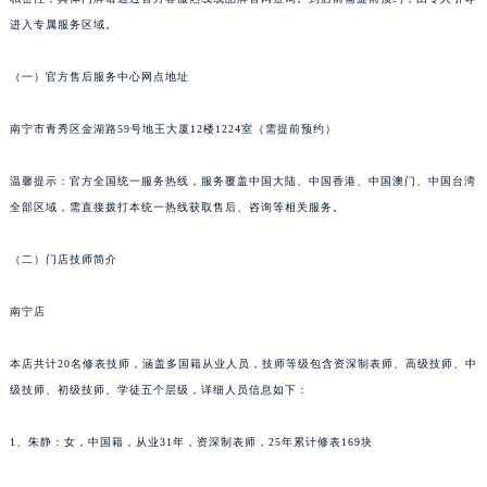
长春市朝阳区西安大路727号中银大厦A座(旺进大厦)18层09室（需提前预约）
进入专属服务区域。
贵阳市南明区都司高架桥路33号亨特国际金融中心14楼14D（需提前预约）
（一）官方售后服务中心网点地址
昆明市盘龙区北京路928号同德昆明广场写字楼10层06室（需提前预约）
石家庄市长安区中山东路39号勒泰中心写字楼B座13层07室（需提前预约）
南宁市青秀区金湖路59号地王大厦12楼1224室（需提前预约）
西安市碑林区南关正街88号华侨城长安国际中心E座6楼10室（需提前预约）
海口市龙华区金贸东路5号海口华润大厦B座17层1707室（需提前预约）
温馨提示：官方全国统一服务热线，服务覆盖中国大陆、中国香港、中国澳门、中国台湾
唐山市路南区新华东道100号万达广场写字楼A座10层1002室（需提前预约）
全部区域，需直接拨打本统一热线获取售后、咨询等相关服务。
台州市椒江区东海大道1800号腾达中心东1幢20楼2002室（需提前预约）
（二）门店技师简介
内蒙古自治区呼和浩特市玉泉区大学西街70号华润万象城写字楼（鄂尔多斯大厦）23层2326室（需提前预约）
甘肃省兰州市七里河区西津西路16号兰州中心写字楼21层2102室（需提前预约）
南宁店
重庆市解放碑渝中区民权路28号英利国际金融中心写字楼20层01室（需提前预约）
黑龙江省大庆市萨尔图区会战大街萧邦售后服务中心（需提前预约）
本店共计20名修表技师，涵盖多国籍从业人员，技师等级包含资深制表师、高级技师、中
黑龙江省鹤岗市向阳区红军路萧邦售后服务中心（需提前预约）
级技师、初级技师、学徒五个层级，详细人员信息如下：
黑龙江省黑河市爱辉区中央街萧邦售后服务中心（需提前预约）
1、朱静：女，中国籍，从业31年，资深制表师，25年累计修表169块
黑龙江省鸡西市鸡冠区红军路萧邦售后服务中心（需提前预约）
黑龙江省佳木斯市向阳区长安路萧邦售后服务中心（需提前预约）