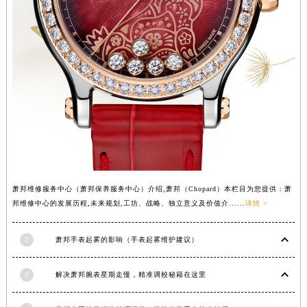
四川省攀枝花市东区三线大道北段萧邦售后服务中心（需提前预约）
四川省遂宁市船山区香林南路萧邦售后服务中心（需提前预约）
四川省雅安市雨城区熊猫大道萧邦售后服务中心（需提前预约）
四川省宜宾市翠屏区长翠路萧邦售后服务中心（需提前预约）
四川省资阳市雁江区滨江大道一段与和平南路萧邦售后服务中心（需提前预约）
四川省自贡市自流井区华商北路萧邦售后服务中心（需提前预约）
西藏自治区阿里地区噶尔县北京西路萧邦售后服务中心（需提前预约）
西藏自治区昌都市卡若区昌都西路萧邦售后服务中心（需提前预约）
西藏自治区拉萨市城关区北京中路萧邦售后服务中心（需提前预约）
西藏自治区林芝市巴宜区广东路萧邦售后服务中心（需提前预约）
萧邦维修服务中心（萧邦保养服务中心）介绍,萧邦（Chopard）本栏目为您提供：萧
邦维修中心的发展历程,未来规划,工坊、战略、独立意义及价值介......
详情 >
西藏自治区那曲市色尼区浙江西路萧邦售后服务中心（需提前预约）
西藏自治区日喀则市桑珠孜区上海中路萧邦售后服务中心（需提前预约）
2
萧邦手表起雾的影响（手表起雾维护建议）
西藏自治区山南市乃东区湖北大道萧邦售后服务中心（需提前预约）
云南省保山市隆阳区正阳路萧邦售后服务中心（需提前预约）
3
解决萧邦腕表星期走慢，精准调校秘籍在这里
云南省楚雄彝族自治州楚雄市鹿城南路萧邦售后服务中心（需提前预约）
云南省大理白族自治州大理市建设路萧邦售后服务中心（需提前预约）