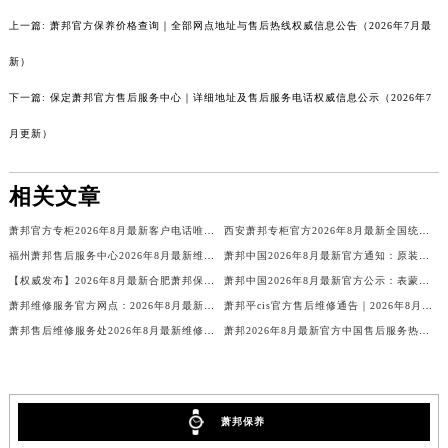
新疆维吾尔自治区石河子市北二路萧邦售后服务中心（需提前预约）
上一篇:
萧邦官方保养价格查询｜全部网点地址与售后热线权威信息公告（2026年7月最
新疆维吾尔自治区双河市光明路萧邦售后服务中心（需提前预约）
新）
新疆维吾尔自治区塔城市塔城地区闻琴路萧邦售后服务中心（需提前预约）
下一篇:
保定萧邦官方售后服务中心｜详细地址及售后服务电话权威信息公示（2026年7
新疆维吾尔自治区铁门关市兴疆路萧邦售后服务中心（需提前预约）
新疆维吾尔自治区图木舒克市图木舒克市中兴街萧邦售后服务中心（需提前预约）
月更新）
新疆维吾尔自治区吐鲁番市高昌区文化中路文化中路萧邦售后服务中心（需提前预约）
新疆维吾尔自治区乌苏市乌鲁木齐北路萧邦售后服务中心（需提前预约）
相关文章
新疆维吾尔自治区五家渠市长征西街萧邦售后服务中心（需提前预约）
萧邦官方专柜2026年8月最新客户电话唯一热线
西安萧邦专柜官方2026年8月最新全国统一客户电话公示
新疆维吾尔自治区新星市东风路萧邦售后服务中心（需提前预约）
福州萧邦售后服务中心2026年8月最新维修保养服务公告【官方权威信息公示】
萧邦中国2026年8月最新官方通知：原装表带换电池服务价格周期，客户服务客服热线
新疆维吾尔自治区伊宁市解放西路萧邦售后服务中心（需提前预约）
【权威发布】2026年8月最新合肥萧邦保养中心地址官方公示：品牌售后维修保养服务网点信息与通告
萧邦中国2026年8月最新官方公示：表蒙服务价格与周期，客户可联系官方客服电话
贵州省安顺市西秀区中华南路萧邦售后服务中心（需提前预约）
萧邦维修服务官方网点：2026年8月最新售后保养信息公告与官方地址公示
萧邦平cis官方售后维修通告｜2026年8月最新权威服务网点公示与热线信息
贵州省毕节市七星关区松山路萧邦售后服务中心（需提前预约）
萧邦售后维修服务处2026年8月最新维修保养公告、权威公示信息及官方保养指南通知
萧邦2026年8月最新官方中国售后服务热线电话及网点地址公示
贵州省六盘水市钟山区钟山大道萧邦售后服务中心（需提前预约）
贵州省黔东南苗族侗族自治州凯里市北京西路萧邦售后服务中心（需提前预约）
贵州省黔西南布依族苗族自治州兴义市大道与桔香路交汇处萧邦售后服务中心（需提前预约）
萧邦保养
贵州省铜仁市碧江区民主路萧邦售后服务中心（需提前预约）