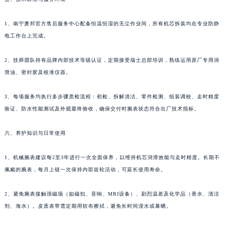
河南省开封市鼓楼区中山路萧邦售后服务中心（需提前预约）
1、南宁萧邦官方售后服务中心配备恒温恒湿的无尘作业间，所有机芯拆装均在专业防静
河南省洛阳市西工区中州中路与解放路交叉口萧邦售后服务中心（需提前预约）
电工作台上完成。
河南省漯河市源汇区交通路萧邦售后服务中心（需提前预约）
河南省南阳市宛城区范蠡东路与南都路交叉口萧邦售后服务中心（需提前预约）
2、技师团队持有品牌内部技术等级认证，定期接受瑞士总部培训，熟练运用原厂专用润
河南省平顶山市卫东区建设路萧邦售后服务中心（需提前预约）
滑油、密封胶及校准仪器。
河南省濮阳市大华龙区开州路绿城路交叉口萧邦售后服务中心（需提前预约）
河南省三门峡市湖滨区和平路萧邦售后服务中心（需提前预约）
3、每项服务均执行多步骤质检流程：初检、拆解清洁、零件检测、组装调校、走时精度
验证、防水性能测试及外观最终验收，确保交付时腕表状态符合出厂技术指标。
河南省商丘市梁园区神火大道萧邦售后服务中心（需提前预约）
河南省新乡市红旗区人民路萧邦售后服务中心（需提前预约）
六、养护知识与日常使用
河南省信阳市浉河区东方红大道萧邦售后服务中心（需提前预约）
河南省许昌市魏都区建安大道与八龙路交叉口萧邦售后服务中心（需提前预约）
1、机械腕表建议每2至3年进行一次全面保养，以维持机芯润滑效能与走时精度。长期不
河南省郑州市二七区民主路10号华润大厦29层2905室萧邦售后服务中心（需提前预约）
佩戴的腕表，每月上链一次保持内部齿轮活动，可延长使用寿命。
河南省周口市川汇区七一路萧邦售后服务中心（需提前预约）
2、避免腕表接触强磁场（如磁扣、音响、MRI设备）、剧烈温差及化学品（香水、清洁
河南省驻马店市驿城区乐山大道与置地大道交叉口萧邦售后服务中心（需提前预约）
剂、海水）。皮质表带需定期用软布擦拭，避免长时间浸水或暴晒。
湖北省鄂州市鄂城区文星大道萧邦售后服务中心（需提前预约）
湖北省黄冈市黄州区赤壁大道萧邦售后服务中心（需提前预约）