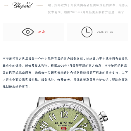
端，始终致力于为腕表拥有者提供标准化的保养、维修及
绍兴市越城区胜利东路379号世茂天际中心写字楼8层805室（需提前预约）
技术咨询。根据2026年7月最新更新的官方信息，南宁地
嘉兴市南湖区广益路705号嘉兴世界贸易中心写字楼A座13层1304室（需提前预约）
区的售后渠道已正式完成调整，确保每一位顾客都能通过
南昌市红谷滩新区红谷中大道998号绿地双子塔（中央广场）A1座办公楼14层07室（需提前预约）
合…

济南市历下区经十路11111号华润中心写字楼（万象城）15层1508室（需提前预约）
19 次
2026-07-05
广州市天河区天河路230号万菱汇国际中心写字楼A塔7层704室（需提前预约）
广州市越秀区环市东路371-375号世界贸易中心大厦南塔写字楼15层07室（需提前预约）
深圳市罗湖区深南东路5001号华润大厦写字楼17层1701室（需提前预约）
南宁萧邦官方售后服务中心作为品牌直属的客户服务终端，始终致力于为腕表拥有者提供
惠州市惠城区江北文昌一路7号华贸大厦写字楼1座30层05室（需提前预约）
标准化的保养、维修及技术咨询。根据2026年7月最新更新的官方信息，南宁地区的售后
厦门市思明区湖滨东路95号华润大厦写字楼B座11层1104室（需提前预约）
渠道已正式完成调整，确保每一位顾客都能通过合规路径获得原厂标准的服务支持。以下
福州市鼓楼区五四路128-1号恒力城写字楼15层03室（需提前预约）
内容将全面公示客服热线、服务地址、收费参考、质保政策及日常养护知识，帮助您高效
规划腕表维护事宜。
成都市锦江区人民东路6号SAC东原中心写字楼24层2406B室（需提前预约）
重庆市江北区观音桥步行街2号融恒时代广场写字楼9层902室（需提前预约）
长沙市芙蓉区定王台街道建湘路393号世茂环球金融中心写字楼（芙蓉广场）10层13室（需提前预约）
郑州市二七区铭功路10号华润大厦写字楼29层2905室（需提前预约）
太原市迎泽区解放路15号亨得利名表服务中心（品牌授权店）3层整层（需提前预约）
沈阳市沈河区中街路137号亨得利名表服务中心（品牌授权店）1层整层（需提前预约）