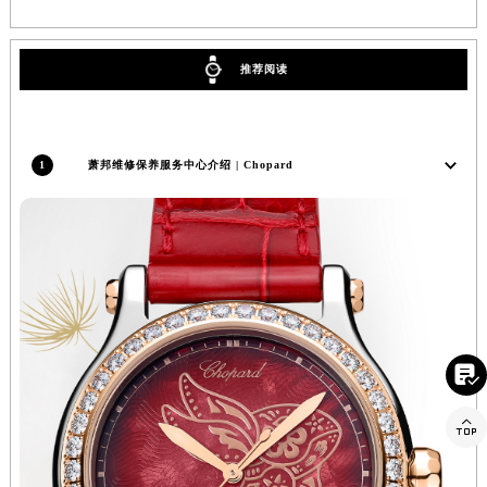
贵州省遵义市红花岗区共青大道与嵩山路交叉口萧邦售后服务中心（需提前预约）
四川省阿坝州市马尔康市团结街萧邦售后服务中心（需提前预约）
推荐阅读
四川省巴中市巴州区江北大道萧邦售后服务中心（需提前预约）
四川省成都市锦江区人民东路6号SAC东原中心24层2406B室萧邦售后服务中心（需提前预约）
四川省达州市通川区中心广场、老车坝萧邦售后服务中心（需提前预约）
1
萧邦维修保养服务中心介绍 | Chopard
四川省德阳市旌阳区长江西路、南街萧邦售后服务中心（需提前预约）
四川省甘孜州市康定市情歌广场、箭炉街萧邦售后服务中心（需提前预约）
四川省广安市广安区建安南路萧邦售后服务中心（需提前预约）
四川省广元市利州区老城南北街、东大街萧邦售后服务中心（需提前预约）
四川省乐山市市中区嘉定中路萧邦售后服务中心（需提前预约）
四川省凉山州市西昌市大巷口下街萧邦售后服务中心（需提前预约）
四川省泸州市江阳区治平路萧邦售后服务中心（需提前预约）

四川省眉山市东坡区三苏路萧邦售后服务中心（需提前预约）
四川省绵阳市涪城区翠花街萧邦售后服务中心（需提前预约）

四川省南充市高坪区江东大道萧邦售后服务中心（需提前预约）
四川省内江市东兴区汉安大道萧邦售后服务中心（需提前预约）