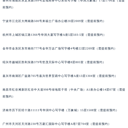
泰州市海陵区永定东路399号置地商务中心东塔写字楼（华润万象城）17层1706室（需提
黑龙江省齐齐哈尔市龙沙区龙华路萧邦售后服务中心（需提前预约）
前预约）
黑龙江省双鸭山市尖山区新兴大街萧邦售后服务中心（需提前预约）
宁波市江北区大闸南路500号来福士广场办公楼20层2009室（需提前预约）
黑龙江省绥化市北林区新华街与康庄路交叉口萧邦售后服务中心（需提前预约）
黑龙江省伊春市伊美区通河路萧邦售后服务中心（需提前预约）
杭州市上城区钱江路1366号华润大厦写字楼A座5层503-5室（需提前预约）
吉林省白城市洮北区明仁南街萧邦售后服务中心（需提前预约）
吉林省白山市浑江区浑江大街萧邦售后服务中心（需提前预约）
金华市金东区东市南街777号金华万达广场写字楼4号楼22层2209室（需提前预约）
吉林省吉林市船营区河南街萧邦售后服务中心（需提前预约）
吉林省辽源市龙山区人民大街萧邦售后服务中心（需提前预约）
绍兴市越城区胜利东路379号世茂天际中心写字楼8层805室（需提前预约）
吉林省梅河口市新华街道梅河大街萧邦售后服务中心（需提前预约）
嘉兴市南湖区广益路705号嘉兴世界贸易中心写字楼A座13层1304室（需提前预约）
吉林省四平市铁东区紫气大路与南九经街交汇处萧邦售后服务中心（需提前预约）
吉林省松原市宁江区五环大街萧邦售后服务中心（需提前预约）
南昌市红谷滩新区红谷中大道998号绿地双子塔（中央广场）A1座办公楼14层07室（需提
吉林省通化市东昌区环通乡江南大街萧邦售后服务中心（需提前预约）
前预约）
吉林省延边市延吉市解放路萧邦售后服务中心（需提前预约）
辽宁省鞍山市铁东区站前街萧邦售后服务中心（需提前预约）
济南市历下区经十路11111号华润中心写字楼（万象城）15层1508室（需提前预约）
辽宁省本溪市平山区胜利路萧邦售后服务中心（需提前预约）
广州市天河区天河路230号万菱汇国际中心写字楼A塔7层704室（需提前预约）
辽宁省朝阳市双塔区新华路萧邦售后服务中心（需提前预约）