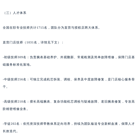
甘肃省武威市凉州区迎宾路萧邦售后服务中心（需提前预约）
（三）人才体系
甘肃省张掖市甘州区民乐北路萧邦售后服务中心（需提前预约）
宁夏回族自治区固原市原州区文化街萧邦售后服务中心（需提前预约）
全国在职专业技师共计1715名，团队分为直营与授权店两大体系。
宁夏回族自治区石嘴山市大武口区贺兰山路萧邦售后服务中心（需提前预约）
宁夏回族自治区吴忠市利通区开元大道萧邦售后服务中心（需提前预约）
直营门店技师（1031名，详情见下文）：
宁夏回族自治区银川市兴庆区新华东路97号新百中心C馆一层C1-18号商铺萧邦售后服务中心（需提前预约）
-初级技师309名：负责腕表基础养护、外观翻新、常规检测及简单故障维修，保障门店基
宁夏回族自治区中卫市沙坡头区鼓楼东街萧邦售后服务中心（需提前预约）
础服务标准化落地。
青海省果洛藏族自治州玛沁县团结路萧邦售后服务中心（需提前预约）
青海省海北藏族自治州海晏县将军路萧邦售后服务中心（需提前预约）
-中级技师256名：可独立完成机芯拆装、调校、保养及中度故障修复，是门店核心服务骨
青海省海东市乐都区滨河路萧邦售后服务中心（需提前预约）
干。
青海省海南藏族自治州共和县青海湖大街萧邦售后服务中心（需提前预约）
青海省海西蒙古族藏族自治州德令哈市柴达木路萧邦售后服务中心（需提前预约）
-高级技师210名：擅长高端腕表、复杂功能机芯调校与疑难故障、老旧腕表修复，专攻高
阶精密维修业务。
青海省黄南藏族自治州同仁市德合隆路萧邦售后服务中心（需提前预约）
青海省西宁市城西区海湖新区西关大道萧邦售后服务中心（需提前预约）
-学徒202名：依托资深技师带教体系定向培养，持续为团队输送专业新鲜血液，保障人才
青海省玉树藏族自治州结古镇胜利路萧邦售后服务中心（需提前预约）
长效迭代。
陕西省安康市汉滨区金州路萧邦售后服务中心（需提前预约）