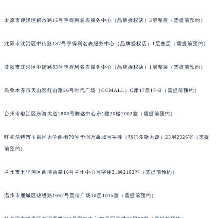
内蒙古自治区包头市青山区幸福路甲3号王府井百货名表维修萧邦售后服务中心（需提前预约）
太原市迎泽区解放路15号亨得利名表服务中心（品牌授权店）3层整层（需提前预约）
内蒙古自治区赤峰市红山区哈达街萧邦售后服务中心（需提前预约）
内蒙古自治区鄂尔多斯市东胜区伊金霍洛街萧邦售后服务中心（需提前预约）
沈阳市沈河区中街路137号亨得利名表服务中心（品牌授权店）1层整层（需提前预约）
内蒙古自治区呼伦贝尔市海拉尔区中央街萧邦售后服务中心（需提前预约）
内蒙古自治区通辽市科尔沁区明仁大街萧邦售后服务中心（需提前预约）
沈阳市沈河区中街路83号亨得利名表服务中心（品牌授权店）1层整层（需提前预约）
内蒙古自治区乌海市海勃湾区人民南路萧邦售后服务中心（需提前预约）
乌鲁木齐市天山区红山路26号时代广场（CCMALL）C座17层17-B（需提前预约）
内蒙古自治区乌兰察布市集宁区恩和大街萧邦售后服务中心（需提前预约）
内蒙古自治区锡林郭勒盟市锡林浩特市光明街与额尔敦路交叉口萧邦售后服务中心（需提前预约）
台州市椒江区东海大道1800号腾达中心东1幢20楼2002室（需提前预约）
内蒙古自治区兴安盟市乌兰浩特市兴安大街萧邦售后服务中心（需提前预约）
山西省大同市平城区迎宾街萧邦售后服务中心（需提前预约）
呼和浩特市玉泉区大学西街70号华润万象城写字楼（鄂尔多斯大厦）23层2326室（需提
山西省晋城市城区黄华街萧邦售后服务中心（需提前预约）
前预约）
山西省晋中市榆次区顺城街萧邦售后服务中心（需提前预约）
兰州市七里河区西津西路16号兰州中心写字楼21层2102室（需提前预约）
山西省临汾市尧都区解放路萧邦售后服务中心（需提前预约）
山西省吕梁市离石区永宁中路与建设街交叉口萧邦售后服务中心（需提前预约）
温州市鹿城区锦绣路1067号置信广场10层1015室（需提前预约）
山西省朔州市朔城区怡西路与鄯阳西街交汇处萧邦售后服务中心（需提前预约）
山西省忻州市忻府区和平东街与七一南路交叉口萧邦售后服务中心（需提前预约）