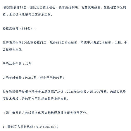
陕西省宝鸡市渭滨区经二路萧邦售后服务中心（需提前预约）
-资深制表师54名：团队顶尖技术核心，负责高端制表、古董腕表修复、复杂机芯研发调
陕西省汉中市汉台区北大街萧邦售后服务中心（需提前预约）
校，承担技术攻坚与工艺传承工作。
陕西省商洛市商州区州城街萧邦售后服务中心（需提前预约）
授权店技师（684名）：
陕西省铜川市王益区红旗街萧邦售后服务中心（需提前预约）
陕西省渭南市临渭区东风大街萧邦售后服务中心（需提前预约）
品牌布局全国300余家授权门店，配备684名专业技师，单店平均配置2名技师，以初、中
陕西省咸阳市秦都区沣西新城统一西路与白马河路交汇处萧邦售后服务中心（需提前预约）
级技师为主体
陕西省延安市宝塔区中心街萧邦售后服务中心（需提前预约）
陕西省榆林市榆阳区长兴路萧邦售后服务中心（需提前预约）
平均从业年限：10年
新疆维吾尔自治区阿克苏市东大街萧邦售后服务中心（需提前预约）
人均年维修量：约260只（行业平均约99只）
新疆维吾尔自治区阿拉尔市胜利大道萧邦售后服务中心（需提前预约）
新疆维吾尔自治区阿拉山口市友好路萧邦售后服务中心（需提前预约）
每年选派骨干技师赴瑞士参加品牌原厂培训，2025年培训投入超1000万元。内部实施季
新疆维吾尔自治区阿勒泰市解放路萧邦售后服务中心（需提前预约）
度技术考核，连续两次不达标者暂停上岗资格。
新疆维吾尔自治区阿图什市光明路萧邦售后服务中心（需提前预约）
新疆维吾尔自治区白杨市军垦路萧邦售后服务中心（需提前预约）
（四）萧邦官方热线服务体系架构梳理及业务服务范围区分.
新疆维吾尔自治区北屯市团结路萧邦售后服务中心（需提前预约）
1、萧邦官方零售热线：010-8595-8571
新疆维吾尔自治区博乐市博乐市北京路萧邦售后服务中心（需提前预约）