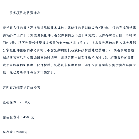
新疆维吾尔自治区塔城市塔城地区闻琴路萧邦售后服务中心（需提前预约）
二、服务项目与收费标准
新疆维吾尔自治区铁门关市兴疆路萧邦售后服务中心（需提前预约）
新疆维吾尔自治区图木舒克市图木舒克市中兴街萧邦售后服务中心（需提前预约）
萧邦官方保养服务严格遵循品牌技术规范，基础保养周期建议为2至3年。保养完成通常需
新疆维吾尔自治区吐鲁番市高昌区文化中路文化中路萧邦售后服务中心（需提前预约）
要3至5个工作日；如需更换配件，有配件的情况下当日可完成，无库存时需订购，等待时
新疆维吾尔自治区乌苏市乌鲁木齐北路萧邦售后服务中心（需提前预约）
间约3天。以下为萧邦常规服务项目的参考价格表（注：1、本表仅为基础款机芯保养及部
新疆维吾尔自治区五家渠市长征西街萧邦售后服务中心（需提前预约）
分常见配件更换的参考价格，不含复杂功能机芯或特殊材质处理费用；2、所有价格会根
据品牌官方活动及市场因素适时调整，请以咨询当日客服报价为准；3、维修服务的最终
新疆维吾尔自治区新星市东风路萧邦售后服务中心（需提前预约）
费用因腕表损坏程度、配件材质、机芯复杂程度而异，详细报价需向客服提供腕表具体信
新疆维吾尔自治区伊宁市解放西路萧邦售后服务中心（需提前预约）
息、现状及所需服务后方可确定）。
贵州省安顺市西秀区中华南路萧邦售后服务中心（需提前预约）
贵州省毕节市七星关区松山路萧邦售后服务中心（需提前预约）
萧邦官方维修保养价格表：
贵州省六盘水市钟山区钟山大道萧邦售后服务中心（需提前预约）
贵州省黔东南苗族侗族自治州凯里市北京西路萧邦售后服务中心（需提前预约）
基础保养：2380元
贵州省黔西南布依族苗族自治州兴义市大道与桔香路交汇处萧邦售后服务中心（需提前预约）
原装皮表带：4560元
贵州省铜仁市碧江区民主路萧邦售后服务中心（需提前预约）
贵州省遵义市红花岗区共青大道与嵩山路交叉口萧邦售后服务中心（需提前预约）
换表蒙：2680元
四川省阿坝州市马尔康市团结街萧邦售后服务中心（需提前预约）