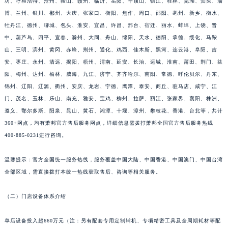
坊、呼和浩特、沧州、鞍山、赣州、临沂、岳阳、平顶山、镇江、桂林、芜湖、汕头、淄
山东省东营市东营区济南路萧邦售后服务中心（需提前预约）
博、兰州、银川、郴州、大庆、张家口、衡阳、焦作、周口、邵阳、亳州、新乡、衡水、
山东省济南市历下区经十路11111号华润中心写字楼（万象城）15层1508室萧邦售后服务中心（需提前预约）
牡丹江、德州、聊城、包头、淮安、宜昌、许昌、邢台、宿迁、丽水、蚌埠、上饶、晋
中、葫芦岛、四平、宜春、滁州、大同、舟山、绵阳、天水、德阳、承德、绥化、马鞍
山东省济宁市任城区太白楼路萧邦售后服务中心（需提前预约）
山、三明、滨州、黄冈、赤峰、荆州、通化、鸡西、佳木斯、黑河、连云港、阜阳、吉
山东省莱芜市文化南路8号银座商城名表维修一楼名表维修萧邦售后服务中心（需提前预约）
安、枣庄、永州、清远、揭阳、梧州、渭南、延安、长治、运城、淮南、莆田、荆门、益
山东省临沂市兰山区解放路萧邦售后服务中心（需提前预约）
阳、梅州、达州、榆林、威海、九江、济宁、齐齐哈尔、南阳、常德、呼伦贝尔、丹东、
山东省日照市东港区烟台路萧邦售后服务中心（需提前预约）
锦州、辽阳、辽源、衢州、安庆、龙岩、宁德、鹰潭、泰安、商丘、驻马店、咸宁、江
山东省泰安市泰山区财源街道泰山大街萧邦售后服务中心（需提前预约）
门、茂名、玉林、乐山、南充、雅安、宝鸡、柳州、拉萨、丽江、张家界、襄阳、株洲、
山东省威海市环翠区新威海路89号振华商厦一楼名表维修萧邦售后服务中心（需提前预约）
遵义、鄂尔多斯、阳泉、昆山、黄石、湘潭、十堰、漳州、攀枝花、香港、台北等，共计
360+网点，均有萧邦官方售后服务网点，详细信息需拨打萧邦全国官方售后服务热线
山东省潍坊市奎文区东风东街萧邦售后服务中心（需提前预约）
400-885-0231进行咨询。
山东省枣庄市滕州市北辛路与善国路交叉口萧邦售后服务中心（需提前预约）
山东省淄博市张店区金晶大道萧邦售后服务中心（需提前预约）
温馨提示：官方全国统一服务热线，服务覆盖中国大陆、中国香港、中国澳门、中国台湾
上海市黄浦区南京东路299号宏伊国际广场写字楼8层806室萧邦售后服务中心（需提前预约）
全部区域，需直接拨打本统一热线获取售后、咨询等相关服务。
上海市徐汇区虹桥路3号港汇中心2座37层3705室萧邦售后服务中心（需提前预约）
浙江省杭州市上城区钱江路1366号华润大厦A座5层503-5室萧邦售后服务中心（需提前预约）
（二）门店设备体系介绍
浙江省湖州市吴兴区劳动路萧邦售后服务中心（需提前预约）
单店设备投入超660万元（注：另有配套专用定制辅机、专项精密工具及全周期耗材等配
浙江省嘉兴市南湖区广益路705号嘉兴世界贸易中心A座13层1304室萧邦售后服务中心（需提前预约）