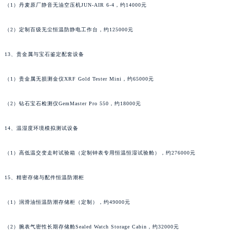
（1）丹麦原厂静音无油空压机JUN-AIR 6-4，约14000元
湖南省岳阳市岳阳楼区东茅岭路萧邦售后服务中心（需提前预约）
湖南省张家界市永定区解放路萧邦售后服务中心（需提前预约）
（2）定制百级无尘恒温防静电工作台，约125000元
湖南省长沙市芙蓉区建湘路393号世茂环球金融中心写字楼10层1013室萧邦售后服务中心（需提前预约）
湖南省株洲市芦淞区建设南路萧邦售后服务中心（需提前预约）
13、贵金属与宝石鉴定配套设备
甘肃省白银市白银区北京路萧邦售后服务中心（需提前预约）
（1）贵金属无损测金仪XRF Gold Tester Mini，约65000元
甘肃省定西市安定区解放路萧邦售后服务中心（需提前预约）
甘肃省敦煌市沙州镇阳关中路萧邦售后服务中心（需提前预约）
（2）钻石宝石检测仪GemMaster Pro 550，约18000元
甘肃省合作市人民街萧邦售后服务中心（需提前预约）
甘肃省嘉峪关市雄关区新华中路萧邦售后服务中心（需提前预约）
14、温湿度环境模拟测试设备
甘肃省金昌市金川区北京路萧邦售后服务中心（需提前预约）
（1）高低温交变走时试验箱（定制钟表专用恒温恒湿试验舱），约276000元
甘肃省酒泉市肃州区西大街萧邦售后服务中心（需提前预约）
甘肃省临夏市城南街道团结路萧邦售后服务中心（需提前预约）
15、精密存储与配件恒温防潮柜
甘肃省陇南市武都区人民路萧邦售后服务中心（需提前预约）
甘肃省平凉市崆峒区西大街萧邦售后服务中心（需提前预约）
（1）润滑油恒温防潮存储柜（定制），约49000元
甘肃省庆阳市西峰区南大街萧邦售后服务中心（需提前预约）
甘肃省天水市秦州区民主路萧邦售后服务中心（需提前预约）
（2）腕表气密性长期存储舱Sealed Watch Storage Cabin，约32000元