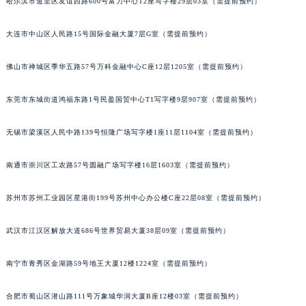
哈尔滨市道里区友谊西路600号富力中心T2座写字楼29层03室（需提前预约）
山西省阳泉市郊区平阳东街与新城大道交叉口萧邦售后服务中心（需提前预约）
山西省运城市盐湖区河东街萧邦售后服务中心（需提前预约）
大连市中山区人民路15号国际金融大厦7层G室（需提前预约）
山西省长治市潞州区英雄中路萧邦售后服务中心（需提前预约）
佛山市禅城区季华五路57号万科金融中心C座12层1205室（需提前预约）
山西省太原市迎泽区迎泽街道解放路15号亨得利名表维修授权店3楼萧邦售后服务中心（需提前预约）
天津市和平区赤峰道136号天津国际金融中心26层2603室萧邦售后服务中心（需提前预约）
东莞市东城街道鸿福东路1号民盈国贸中心T1写字楼9层907室（需提前预约）
安徽省安庆市迎江区人民路萧邦售后服务中心（需提前预约）
安徽省蚌埠市蚌山区淮河路萧邦售后服务中心（需提前预约）
无锡市梁溪区人民中路139号恒隆广场写字楼1座11层1104室（需提前预约）
安徽省亳州市谯城区魏武大道萧邦售后服务中心（需提前预约）
南通市崇川区工农路57号圆融广场写字楼16层1603室（需提前预约）
安徽省池州市贵池区长江路萧邦售后服务中心（需提前预约）
安徽省滁州市琅琊区南谯北路萧邦售后服务中心（需提前预约）
苏州市苏州工业园区星港街199号苏州中心办公楼C座22层08室（需提前预约）
安徽省阜阳市颍州区颍州北路萧邦售后服务中心（需提前预约）
安徽省淮北市相山区淮海路萧邦售后服务中心（需提前预约）
武汉市江汉区解放大道686号世界贸易大厦38层09室（需提前预约）
安徽省淮南市田家庵区国庆中路萧邦售后服务中心（需提前预约）
安徽省黄山市屯溪区黄山西路萧邦售后服务中心（需提前预约）
南宁市青秀区金湖路59号地王大厦12楼1224室（需提前预约）
安徽省六安市金安区解放中路萧邦售后服务中心（需提前预约）
合肥市蜀山区潜山路111号万象城华润大厦B座12楼03室（需提前预约）
安徽省马鞍山市雨山区湖南西路萧邦售后服务中心（需提前预约）