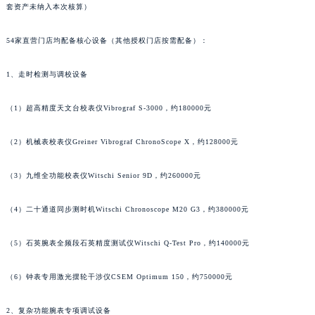
套资产未纳入本次核算）
浙江省金华市金东区东市南街777号金华万达广场4号楼22楼2209室萧邦售后服务中心（需提前预约）
浙江省丽水市莲都区解放街萧邦售后服务中心（需提前预约）
54家直营门店均配备核心设备（其他授权门店按需配备）：
浙江省宁波市江北区大闸南路500号来福士广场办公楼20层2009室萧邦售后服务中心（需提前预约）
浙江省衢州市柯城区上街萧邦售后服务中心（需提前预约）
1、走时检测与调校设备
浙江省绍兴市越城区胜利东路379号世茂天际中心写字楼8层805室萧邦售后服务中心（需提前预约）
（1）超高精度天文台校表仪Vibrograf S-3000，约180000元
浙江省舟山市定海区解放东路萧邦售后服务中心（需提前预约）
澳门特别行政区大堂区议事亭前地（新马路）萧邦售后服务中心（需提前预约）
（2）机械表校表仪Greiner Vibrograf ChronoScope X，约128000元
澳门特别行政区风顺堂区南湾大马路萧邦售后服务中心（需提前预约）
澳门特别行政区花地玛堂区关闸广场萧邦售后服务中心（需提前预约）
（3）九维全功能校表仪Witschi Senior 9D，约260000元
澳门特别行政区花王堂区大三巴商圈萧邦售后服务中心（需提前预约）
（4）二十通道同步测时机Witschi Chronoscope M20 G3，约380000元
澳门特别行政区嘉模堂区官也街萧邦售后服务中心（需提前预约）
澳门省路氹城市金光大道萧邦售后服务中心（需提前预约）
（5）石英腕表全频段石英精度测试仪Witschi Q-Test Pro，约140000元
澳门特别行政区望德堂区塔石广场萧邦售后服务中心（需提前预约）
福建省福州市鼓楼区五四路128-1号恒力城写字楼15层03室萧邦售后服务中心（需提前预约）
（6）钟表专用激光摆轮干涉仪CSEM Optimum 150，约750000元
福建省厦门市思明区湖滨东路95号万象城华润大厦B座11层1104室萧邦售后服务中心（需提前预约）
广东省潮州市潮安区新风路与潮汕路交汇处萧邦售后服务中心（需提前预约）
2、复杂功能腕表专项调试设备