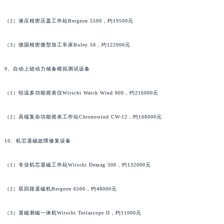
河南省漯河市源汇区交通路萧邦售后服务中心（需提前预约）
（2）液压精密压盖工作站Bergeon 5500，约19500元
河南省南阳市宛城区范蠡东路与南都路交叉口萧邦售后服务中心（需提前预约）
河南省平顶山市卫东区建设路萧邦售后服务中心（需提前预约）
（3）德国精密微型加工车床Boley 50，约122000元
河南省濮阳市大华龙区开州路绿城路交叉口萧邦售后服务中心（需提前预约）
河南省三门峡市湖滨区和平路萧邦售后服务中心（需提前预约）
9、自动上链动力储备模拟测试设备
河南省商丘市梁园区神火大道萧邦售后服务中心（需提前预约）
（1）恒温多功能摇表仪Witschi Watch Wind 800，约216000元
河南省新乡市红旗区人民路萧邦售后服务中心（需提前预约）
河南省信阳市浉河区东方红大道萧邦售后服务中心（需提前预约）
（2）高端复杂功能摇表工作站Chronowind CW-12，约168000元
河南省许昌市魏都区建安大道与八龙路交叉口萧邦售后服务中心（需提前预约）
河南省郑州市二七区民主路10号华润大厦29层2905室萧邦售后服务中心（需提前预约）
10、机芯退磁故障修复设备
河南省周口市川汇区七一路萧邦售后服务中心（需提前预约）
河南省驻马店市驿城区乐山大道与置地大道交叉口萧邦售后服务中心（需提前预约）
（1）专业机芯退磁工作站Witschi Demag 300，约132000元
湖北省鄂州市鄂城区文星大道萧邦售后服务中心（需提前预约）
（2）双回路退磁机Bergeon 6500，约48000元
湖北省黄冈市黄州区赤壁大道萧邦售后服务中心（需提前预约）
湖北省黄石市黄石港区武汉路萧邦售后服务中心（需提前预约）
（3）退磁测磁一体机Witschi Teslascope II，约11000元
湖北省荆门市东宝中天街步行街萧邦售后服务中心（需提前预约）