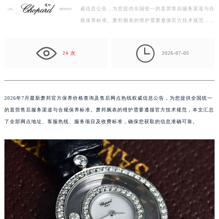
威信息公告，为您提供全国统一的直营售后服务渠道与合
南昌市红谷滩新区红谷中大道998号绿地双子塔（中央广场）A1座办公楼14层07室（需提前预约）
规保养标准。萧邦腕表的维护需要遵循官方技术规范，本
济南市历下区经十路11111号华润中心写字楼（万象城）15层1508室（需提前预约）
文汇总了全部网点地址、客服热线、服务项目及收费标
广州市天河区天河路230号万菱汇国际中心写字楼A塔7层704室（需提前预约）
准…

广州市越秀区环市东路371-375号世界贸易中心大厦南塔写字楼15层07室（需提前预约）
24 次
2026-07-05
深圳市罗湖区深南东路5001号华润大厦写字楼17层1701室（需提前预约）
惠州市惠城区江北文昌一路7号华贸大厦写字楼1座30层05室（需提前预约）
厦门市思明区湖滨东路95号华润大厦写字楼B座11层1104室（需提前预约）
2026年7月最新萧邦官方保养价格查询及售后网点热线权威信息公告，为您提供全国统一
福州市鼓楼区五四路128-1号恒力城写字楼15层03室（需提前预约）
的直营售后服务渠道与合规保养标准。萧邦腕表的维护需要遵循官方技术规范，本文汇总
成都市锦江区人民东路6号SAC东原中心写字楼24层2406B室（需提前预约）
了全部网点地址、客服热线、服务项目及收费标准，确保您获取的信息准确可靠。
重庆市江北区观音桥步行街2号融恒时代广场写字楼9层902室（需提前预约）
长沙市芙蓉区定王台街道建湘路393号世茂环球金融中心写字楼（芙蓉广场）10层13室（需提前预约）
郑州市二七区铭功路10号华润大厦写字楼29层2905室（需提前预约）
太原市迎泽区解放路15号亨得利名表服务中心（品牌授权店）3层整层（需提前预约）
沈阳市沈河区中街路137号亨得利名表服务中心（品牌授权店）1层整层（需提前预约）
沈阳市沈河区中街路83号亨得利名表服务中心（品牌授权店）1层整层（需提前预约）
乌鲁木齐市天山区红山路26号时代广场（CCMALL）C座17层17-B（需提前预约）