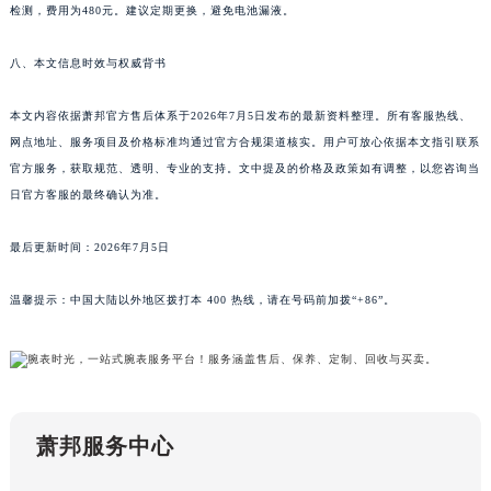
检测，费用为480元。建议定期更换，避免电池漏液。
福建省泉州市丰泽区宝洲路729号浦西万达中心写字楼A座7楼709室萧邦售后服务中心（需提前预约）
山东省青岛市南区山东路6号华润大厦B座22层04室萧邦售后服务中心（需提前预约）
八、本文信息时效与权威背书
山东省烟台市芝罘区胜利路139号万达金融中心A座907室萧邦售后服务中心（需提前预约）
吉林省长春市朝阳区西安大路727号中银大厦A座(旺进大厦)18层09室萧邦售后服务中心（需提前预约）
本文内容依据萧邦官方售后体系于2026年7月5日发布的最新资料整理。所有客服热线、
网点地址、服务项目及价格标准均通过官方合规渠道核实。用户可放心依据本文指引联系
贵州省贵阳市南明区都司高架桥路33号亨特国际金融中心14楼14D萧邦售后服务中心（需提前预约）
官方服务，获取规范、透明、专业的支持。文中提及的价格及政策如有调整，以您咨询当
云南省昆明市盘龙区北京路928号同德昆明广场写字楼10层06室萧邦售后服务中心（需提前预约）
日官方客服的最终确认为准。
河北省石家庄市长安区中山东路39号勒泰中心写字楼B座13层07室萧邦售后服务中心（需提前预约）
陕西省西安市碑林区南关正街88号华侨城长安国际中心E座6楼10室萧邦售后服务中心（需提前预约）
最后更新时间：2026年7月5日
海南省海口市龙华区金贸东路5号海口华润大厦B座17层1707室萧邦售后服务中心（需提前预约）
河北省唐山市路南区新华东道100号万达广场写字楼A座10层1002室萧邦售后服务中心（需提前预约）
温馨提示：中国大陆以外地区拨打本 400 热线，请在号码前加拨“+86”。
台州市椒江区东海大道1800号腾达中心东1幢20楼2002室萧邦售后服务中心（需提前预约）
呼和浩特市玉泉区大学西街70号华润万象城写字楼（鄂尔多斯大厦）23层2326室萧邦售后服务中心（需提前预约）
兰州市七里河区西津西路16号兰州中心写字楼21层2102室萧邦售后服务中心（需提前预约）
重庆市解放碑渝中区民权路28号英利国际金融中心写字楼20层01室萧邦售后服务中心（需提前预约）
萧邦服务中心
节假日正常营业！