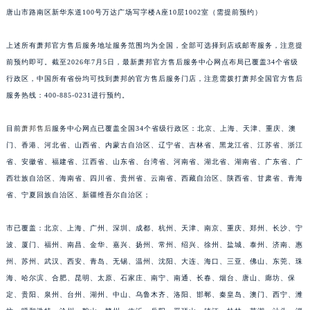
唐山市路南区新华东道100号万达广场写字楼A座10层1002室（需提前预约）
江苏省徐州市鼓楼区淮海东路29号苏宁广场IFC国际金融中心35层3508室萧邦售后服务中心（需提前预约）
江苏省盐城市盐都区世纪大道5号盐城金融城写字楼1号楼16层1604室萧邦售后服务中心（需提前预约）
上述所有萧邦官方售后服务地址服务范围均为全国，全部可选择到店或邮寄服务，注意提
江苏省扬州市邗江区国展路29号星耀天地写字楼1号楼18层1803室萧邦售后服务中心（需提前预约）
前预约即可。截至2026年7月5日，最新萧邦官方售后服务中心网点布局已覆盖34个省级
江苏省镇江市京口区中山东路萧邦售后服务中心（需提前预约）
行政区，中国所有省份均可找到萧邦的官方售后服务门店，注意需拨打萧邦全国官方售后
江西省抚州市临川区赣东大道萧邦售后服务中心（需提前预约）
服务热线：400-885-0231进行预约。
江西省赣州市章贡区文清路萧邦售后服务中心（需提前预约）
目前
萧邦售后
服务中心网点已覆盖全国34个省级行政区：北京、上海、天津、重庆、澳
江西省吉安市吉州区井冈山大道萧邦售后服务中心（需提前预约）
门、香港、河北省、山西省、内蒙古自治区、辽宁省、吉林省、黑龙江省、江苏省、浙江
江西省景德镇市珠山区珠山中路萧邦售后服务中心（需提前预约）
省、安徽省、福建省、江西省、山东省、台湾省、河南省、湖北省、湖南省、广东省、广
江西省九江市浔阳区浔阳路萧邦售后服务中心（需提前预约）
西壮族自治区、海南省、四川省、贵州省、云南省、西藏自治区、陕西省、甘肃省、青海
江西省南昌市红谷滩新区红谷中大道998号绿地双子塔（中央广场）A1座办公楼14层1407室萧邦售后服务中心（需提前预约）
省、宁夏回族自治区、新疆维吾尔自治区；
江西省萍乡市安源区萍安北大道与康庄路交叉口萧邦售后服务中心（需提前预约）
江西省上饶市信州区滨江西路萧邦售后服务中心（需提前预约）
市已覆盖：北京、上海、广州、深圳、成都、杭州、天津、南京、重庆、郑州、长沙、宁
波、厦门、福州、南昌、金华、嘉兴、扬州、常州、绍兴、徐州、盐城、泰州、济南、惠
江西省新余市渝水区北湖西路萧邦售后服务中心（需提前预约）
州、苏州、武汉、西安、青岛、无锡、温州、沈阳、大连、海口、三亚、佛山、东莞、珠
江西省宜春市袁州区中山中路萧邦售后服务中心（需提前预约）
海、哈尔滨、合肥、昆明、太原、石家庄、南宁、南通、长春、烟台、唐山、廊坊、保
江西省鹰潭市月湖区胜利东路萧邦售后服务中心（需提前预约）
定、贵阳、泉州、台州、湖州、中山、乌鲁木齐、洛阳、邯郸、秦皇岛、澳门、西宁、潍
山东省德州市德城区东风中路萧邦售后服务中心（需提前预约）