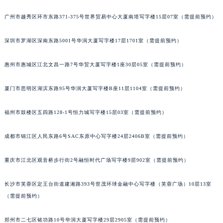
辽宁省丹东市振兴区七经街萧邦售后服务中心（需提前预约）
广州市越秀区环市东路371-375号世界贸易中心大厦南塔写字楼15层07室（需提前预约）
辽宁省抚顺市新抚区东一路萧邦售后服务中心（需提前预约）
辽宁省阜新市海州区解放大街萧邦售后服务中心（需提前预约）
深圳市罗湖区深南东路5001号华润大厦写字楼17层1701室（需提前预约）
辽宁省葫芦岛市连山区中央路萧邦售后服务中心（需提前预约）
惠州市惠城区江北文昌一路7号华贸大厦写字楼1座30层05室（需提前预约）
辽宁省锦州市古塔区中央大街萧邦售后服务中心（需提前预约）
辽宁省辽阳市白塔区新运大街萧邦售后服务中心（需提前预约）
厦门市思明区湖滨东路95号华润大厦写字楼B座11层1104室（需提前预约）
辽宁省盘锦市兴隆台区石油大街萧邦售后服务中心（需提前预约）
辽宁省铁岭市银州区南马路萧邦售后服务中心（需提前预约）
福州市鼓楼区五四路128-1号恒力城写字楼15层03室（需提前预约）
辽宁省营口市站前区市府路与渤海大街交叉口萧邦售后服务中心（需提前预约）
辽宁省沈阳市沈河区中街路137号亨得利名表维修授权店1楼萧邦售后服务中心（需提前预约）
成都市锦江区人民东路6号SAC东原中心写字楼24层2406B室（需提前预约）
辽宁省沈阳市沈河区中街路83号亨得利名表维修授权店1楼萧邦售后服务中心（需提前预约）
重庆市江北区观音桥步行街2号融恒时代广场写字楼9层902室（需提前预约）
北京市朝阳区建国门外大街甲6号华熙国际中心D座11层1102室萧邦售后服务中心（北京总部）（需提前预约）
北京市东城区东长安街1号王府井东方广场W3座6层602室萧邦售后服务中心（需提前预约）
长沙市芙蓉区定王台街道建湘路393号世茂环球金融中心写字楼（芙蓉广场）10层13室
河北省保定市竞秀区朝阳北大街北国先天下萧邦售后服务中心（需提前预约）
（需提前预约）
内蒙古自治区阿拉善盟市左旗土尔扈特大街萧邦售后服务中心（需提前预约）
内蒙古自治区巴彦淖尔市临河区新华街萧邦售后服务中心（需提前预约）
郑州市二七区铭功路10号华润大厦写字楼29层2905室（需提前预约）