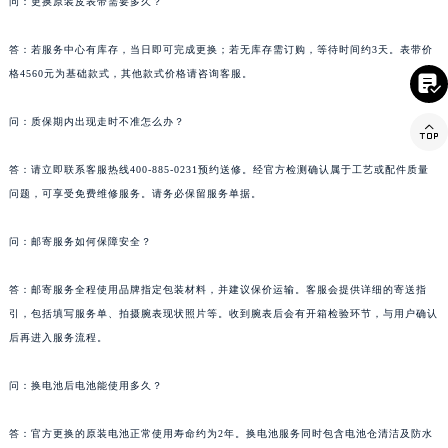
问：更换原装皮表带需要多久？
台湾省基隆市仁爱区仁三路萧邦售后服务中心（需提前预约）
台湾省新竹市东区中正路萧邦售后服务中心（需提前预约）
答：若服务中心有库存，当日即可完成更换；若无库存需订购，等待时间约3天。表带价
格4560元为基础款式，其他款式价格请咨询客服。
台湾省嘉义市东区文化路萧邦售后服务中心（需提前预约）

重庆市江北区观音桥步行街2号融恒时代广场9层902室萧邦售后服务中心（需提前预约）
问：质保期内出现走时不准怎么办？

新疆维吾尔自治区乌鲁木齐市天山区红山路26号时代广场（CCMALL）C座17层17-B萧邦售后服务中心（需提前预约）
浙江省温州市鹿城区锦绣路1067号置信广场10层1015室萧邦售后服务中心（需提前预约）
答：请立即联系客服热线400-885-0231预约送修。经官方检测确认属于工艺或配件质量
黑龙江省哈尔滨市道里区友谊西路600号富力中心T2座写字楼29层03室室萧邦售后服务中心（需提前预约）
问题，可享受免费维修服务。请务必保留服务单据。
辽宁省大连市中山区人民路15号国际金融大厦7层G室萧邦售后服务中心（需提前预约）
问：邮寄服务如何保障安全？
广东省佛山市禅城区季华五路57号万科金融中心C座12层1205室萧邦售后服务中心（需提前预约）
广东省东莞市东城街道鸿福东路1号民盈国贸中心T1写字楼9层907室萧邦售后服务中心（需提前预约）
答：邮寄服务全程使用品牌指定包装材料，并建议保价运输。客服会提供详细的寄送指
江苏省无锡市梁溪区人民中路139号恒隆广场写字楼1座11层1104室萧邦售后服务中心（需提前预约）
引，包括填写服务单、拍摄腕表现状照片等。收到腕表后会有开箱检验环节，与用户确认
江苏省南通市崇川区工农路57号圆融广场写字楼16层1603室萧邦售后服务中心（需提前预约）
后再进入服务流程。
江苏省苏州市苏州工业园区 星港街199号苏州中心办公楼C座22层08室萧邦售后服务中心（需提前预约）
湖北省武汉市江汉区解放大道686号世界贸易大厦38层09室萧邦售后服务中心（需提前预约）
问：换电池后电池能使用多久？
广西省南宁市青秀区金湖路59号地王大厦12楼1224室萧邦售后服务中心（需提前预约）
答：官方更换的原装电池正常使用寿命约为2年。换电池服务同时包含电池仓清洁及防水
安徽省合肥市蜀山区潜山路111号万象城华润大厦B座12楼03室萧邦售后服务中心（需提前预约）