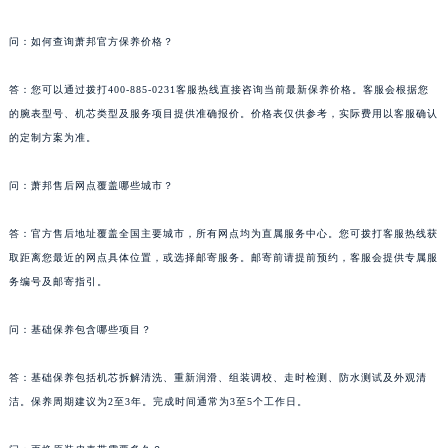
云南省红河哈尼族彝族自治州蒙自市天马路萧邦售后服务中心（需提前预约）
问：如何查询萧邦官方保养价格？
云南省丽江市古城区七星街萧邦售后服务中心（需提前预约）
云南省临沧市临翔区世纪路萧邦售后服务中心（需提前预约）
答：您可以通过拨打400-885-0231客服热线直接咨询当前最新保养价格。客服会根据您
云南省怒江傈僳族自治州泸水市人民路萧邦售后服务中心（需提前预约）
的腕表型号、机芯类型及服务项目提供准确报价。价格表仅供参考，实际费用以客服确认
云南省普洱市思茅区振兴大道萧邦售后服务中心（需提前预约）
的定制方案为准。
云南省曲靖市麒麟区学府路萧邦售后服务中心（需提前预约）
问：萧邦售后网点覆盖哪些城市？
云南省文山壮族苗族自治州文山市东风路萧邦售后服务中心（需提前预约）
云南省西双版纳傣族自治州景洪市宣慰大道萧邦售后服务中心（需提前预约）
答：官方售后地址覆盖全国主要城市，所有网点均为直属服务中心。您可拨打客服热线获
云南省玉溪市红塔区南北大街萧邦售后服务中心（需提前预约）
取距离您最近的网点具体位置，或选择邮寄服务。邮寄前请提前预约，客服会提供专属服
云南省昭通市昭阳区青年路萧邦售后服务中心（需提前预约）
务编号及邮寄指引。
台湾省台北市万华区中华路萧邦售后服务中心（需提前预约）
台湾省新北市板桥区文化路萧邦售后服务中心（需提前预约）
问：基础保养包含哪些项目？
台湾省桃园市中坜区中丰路萧邦售后服务中心（需提前预约）
答：基础保养包括机芯拆解清洗、重新润滑、组装调校、走时检测、防水测试及外观清
台湾省台中市西屯区文华路萧邦售后服务中心（需提前预约）
洁。保养周期建议为2至3年。完成时间通常为3至5个工作日。
台湾省台南市中西区国华街萧邦售后服务中心（需提前预约）
台湾省高雄市新兴区五福路萧邦售后服务中心（需提前预约）