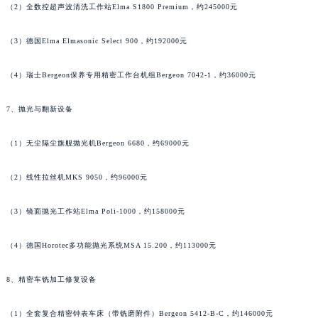
（2）全数控超声波清洗工作站Elma S1800 Premium，约245000元
海南省琼海市嘉积镇东风路萧邦售后服务中心（需提前预约）
海南省三沙市西沙区西沙群岛永兴岛北京路萧邦售后服务中心（需提前预约）
（3）德国Elma Elmasonic Select 900，约192000元
海南省三亚市吉阳区迎宾路萧邦售后服务中心（需提前预约）
海南省万宁市万城镇解放路萧邦售后服务中心（需提前预约）
（4）瑞士Bergeon保养专用精密工作台机组Bergeon 7042-1，约36000元
海南省文昌市文城镇教育东路萧邦售后服务中心（需提前预约）
7、抛光与翻新设备
海南省五指山市通什镇三月三大道萧邦售后服务中心（需提前预约）
香港特别行政区尖沙咀区油尖旺区广东道萧邦售后服务中心（需提前预约）
（1）无尘隔尘旗舰抛光机Bergeon 6680，约69000元
香港特别行政区金钟区中西区金钟道萧邦售后服务中心（需提前预约）
香港特别行政区九龙区油尖旺区弥敦道萧邦售后服务中心（需提前预约）
（2）线性拉丝机MKS 9050，约96000元
香港特别行政区铜锣湾区湾仔区轩尼诗道萧邦售后服务中心（需提前预约）
（3）镜面抛光工作站Elma Poli-1000，约158000元
河南省安阳市文峰区解放大道萧邦售后服务中心（需提前预约）
河南省鹤壁市淇滨区九州路萧邦售后服务中心（需提前预约）
（4）德国Horotec多功能抛光系统MSA 15.200，约113000元
河南省济源市沁园街道济水大道萧邦售后服务中心（需提前预约）
河南省焦作市解放区解放路萧邦售后服务中心（需提前预约）
8、精密车铣加工修复设备
河南省开封市鼓楼区中山路萧邦售后服务中心（需提前预约）
河南省洛阳市西工区中州中路与解放路交叉口萧邦售后服务中心（需提前预约）
（1）全套复合精密钟表车床（带铣磨附件）Bergeon 5412-B-C，约146000元