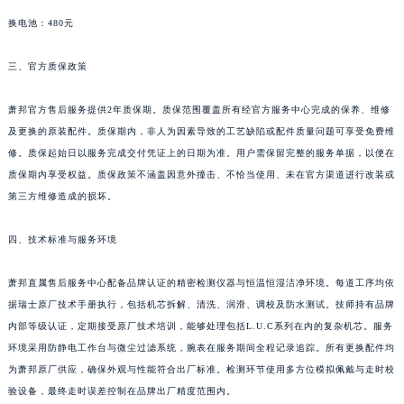
四川省巴中市巴州区江北大道萧邦售后服务中心（需提前预约）
换电池：480元
四川省成都市锦江区人民东路6号SAC东原中心24层2406B室萧邦售后服务中心（需提前预约）
三、官方质保政策
四川省达州市通川区中心广场、老车坝萧邦售后服务中心（需提前预约）
四川省德阳市旌阳区长江西路、南街萧邦售后服务中心（需提前预约）
萧邦官方售后服务提供2年质保期。质保范围覆盖所有经官方服务中心完成的保养、维修
四川省甘孜州市康定市情歌广场、箭炉街萧邦售后服务中心（需提前预约）
及更换的原装配件。质保期内，非人为因素导致的工艺缺陷或配件质量问题可享受免费维
四川省广安市广安区建安南路萧邦售后服务中心（需提前预约）
修。质保起始日以服务完成交付凭证上的日期为准。用户需保留完整的服务单据，以便在
四川省广元市利州区老城南北街、东大街萧邦售后服务中心（需提前预约）
质保期内享受权益。质保政策不涵盖因意外撞击、不恰当使用、未在官方渠道进行改装或
四川省乐山市市中区嘉定中路萧邦售后服务中心（需提前预约）
第三方维修造成的损坏。
四川省凉山州市西昌市大巷口下街萧邦售后服务中心（需提前预约）
四、技术标准与服务环境
四川省泸州市江阳区治平路萧邦售后服务中心（需提前预约）
四川省眉山市东坡区三苏路萧邦售后服务中心（需提前预约）
萧邦直属售后服务中心配备品牌认证的精密检测仪器与恒温恒湿洁净环境。每道工序均依
四川省绵阳市涪城区翠花街萧邦售后服务中心（需提前预约）
据瑞士原厂技术手册执行，包括机芯拆解、清洗、润滑、调校及防水测试。技师持有品牌
四川省南充市高坪区江东大道萧邦售后服务中心（需提前预约）
内部等级认证，定期接受原厂技术培训，能够处理包括L.U.C系列在内的复杂机芯。服务
四川省内江市东兴区汉安大道萧邦售后服务中心（需提前预约）
环境采用防静电工作台与微尘过滤系统，腕表在服务期间全程记录追踪。所有更换配件均
为萧邦原厂供应，确保外观与性能符合出厂标准。检测环节使用多方位模拟佩戴与走时校
四川省攀枝花市东区三线大道北段萧邦售后服务中心（需提前预约）
验设备，最终走时误差控制在品牌出厂精度范围内。
四川省遂宁市船山区香林南路萧邦售后服务中心（需提前预约）