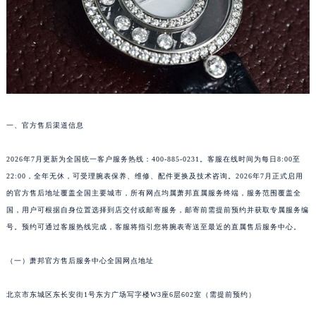
温州市鹿城区锦绣路1067号置信广场10层1015室（需提前预约）
哈尔滨市道里区友谊西路600号富力中心T2座写字楼29层03室（需提前预约）
大连市中山区人民路15号国际金融大厦7层G室（需提前预约）
佛山市禅城区季华五路57号万科金融中心C座12层1205室（需提前预约）
东莞市东城街道鸿福东路1号民盈国贸中心T1写字楼9层907室（需提前预约）
无锡市梁溪区人民中路139号恒隆广场写字楼1座11层1104室（需提前预约）
一、官方售后渠道信息
南通市崇川区工农路57号圆融广场写字楼16层1603室（需提前预约）
苏州市苏州工业园区星港街199号苏州中心办公楼C座22层08室（需提前预约）
2026年7月更新为全国统一客户服务热线：400-885-0231。客服在线时间为每日8:00至
武汉市江汉区解放大道686号世界贸易大厦38层09室（需提前预约）
22:00，全年无休，可受理腕表保养、维修、配件更换及技术咨询。2026年7月正式启用
南宁市青秀区金湖路59号地王大厦12楼1224室（需提前预约）
的官方售后地址覆盖全国主要城市，所有网点均属萧邦直属服务终端，服务范围覆盖全
国，用户可根据自身位置选择到店交付或邮寄服务，邮寄前需提前预约并获取专属服务编
合肥市蜀山区潜山路111号万象城华润大厦B座12楼03室（需提前预约）
号。预约可通过客服热线完成，客服将指引您将腕表寄送至最近的直属售后服务中心。
泉州市丰泽区宝洲路729号浦西万达中心写字楼A座7楼709室（需提前预约）
青岛市南区山东路6号华润大厦B座22层04室（需提前预约）
（一）萧邦官方售后服务中心全国网点地址
烟台市芝罘区胜利路139号万达金融中心A座907室（需提前预约）
长春市朝阳区西安大路727号中银大厦A座(旺进大厦)18层09室（需提前预约）
北京市东城区东长安街1号东方广场写字楼W3座6层602室（需提前预约）
贵阳市南明区都司高架桥路33号亨特国际金融中心14楼14D（需提前预约）