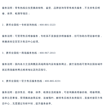
新疆维吾尔自治区昌吉市延安北路萧邦售后服务中心（需提前预约）
服务说明：零售热线仅负责腕表销售、鉴赏、品牌咨询等零售相关服务，不支持售后维
新疆维吾尔自治区阜康市博峰路萧邦售后服务中心（需提前预约）
修、保养、检测等项目；
新疆维吾尔自治区哈密市伊州区建国北路萧邦售后服务中心（需提前预约）
新疆维吾尔自治区和田市和田市北京西路萧邦售后服务中心（需提前预约）
2、萧邦全国统一专柜咨询热线：400-801-5523
新疆维吾尔自治区胡杨河市胡杨河市胡杨路萧邦售后服务中心（需提前预约）
服务说明：可受理售后维修服务，专柜虽不直接提供维修服务，但可协助办理送修对接，
新疆维吾尔自治区霍尔果斯市亚欧北路萧邦售后服务中心（需提前预约）
将腕表转交至官方售后中心处理。
新疆维吾尔自治区喀什市解放北路萧邦售后服务中心（需提前预约）
新疆维吾尔自治区可克达拉市幸福路萧邦售后服务中心（需提前预约）
3、萧邦全国统一商场服务热线：400-967-2013
新疆维吾尔自治区克拉玛依市克拉玛依区友谊路萧邦售后服务中心（需提前预约）
新疆维吾尔自治区库车市库车市文化东路萧邦售后服务中心（需提前预约）
服务说明：国内各大主流商圈及高端商场均设有服务网点，拨打该热线可查询全国各城市
就近商场服务网点精准地址及到店指引。
新疆维吾尔自治区库尔勒市库尔勒市人民东路萧邦售后服务中心（需提前预约）
新疆维吾尔自治区奎屯市团结西街萧邦售后服务中心（需提前预约）
4、萧邦全国统一官方售后服务热线：400-885-0231
新疆维吾尔自治区昆玉市昆泉街萧邦售后服务中心（需提前预约）
新疆维吾尔自治区沙湾市三道河子镇世纪大道南路萧邦售后服务中心（需提前预约）
服务说明：提供售后、维修、保养、检测全流程服务，可咨询腕表维修价格、维修周期、
新疆维吾尔自治区石河子市北二路萧邦售后服务中心（需提前预约）
保养注意事项，受理腕表故障反馈、送修预约，解答售后相关各类疑问，直接对接官方售
新疆维吾尔自治区双河市光明路萧邦售后服务中心（需提前预约）
后中心，无需通过专柜中转，提升服务效率。