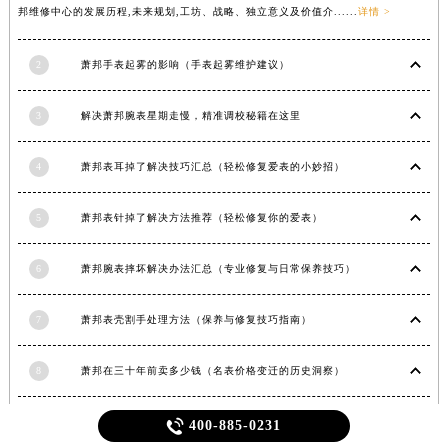
邦维修中心的发展历程,未来规划,工坊、战略、独立意义及价值介......
详情 >
2
萧邦手表起雾的影响（手表起雾维护建议）
3
解决萧邦腕表星期走慢，精准调校秘籍在这里
4
萧邦表耳掉了解决技巧汇总（轻松修复爱表的小妙招）
5
萧邦表针掉了解决方法推荐（轻松修复你的爱表）
6
萧邦腕表摔坏解决办法汇总（专业修复与日常保养技巧）
7
萧邦表壳割手处理方法（保养与修复技巧指南）
8
萧邦在三十年前卖多少钱（名表价格变迁的历史洞察）
9
萧邦手表售后维修中心门店地址

400-885-0231