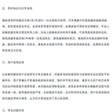
四川省雅安市雨城区熊猫大道萧邦售后服务中心（需提前预约）
五、养护知识与日常使用
四川省宜宾市翠屏区长翠路萧邦售后服务中心（需提前预约）
四川省资阳市雁江区滨江大道一段与和平南路萧邦售后服务中心（需提前预约）
腕表保养时间建议为每2至3年进行一次全面机芯保养。日常佩戴中应避免腕表接触强磁
四川省自贡市自流井区华商北路萧邦售后服务中心（需提前预约）
场、剧烈震动及化学品。皮质表带需避开潮湿环境，金属表链可用软布定期擦拭。手动上
链腕表建议每日固定时间上链，自动上链腕表若长时间不佩戴，可使用摇表器保持运转。
西藏自治区阿里地区噶尔县北京西路萧邦售后服务中心（需提前预约）
换电池服务建议每2年检查一次电池状态，避免漏液损坏机芯。腕表防水性能会随时间衰
西藏自治区昌都市卡若区昌都西路萧邦售后服务中心（需提前预约）
减，建议每年检测一次防水，避免热水或蒸汽环境。存放时使用原装表盒，远离阳光直射
西藏自治区拉萨市城关区北京中路萧邦售后服务中心（需提前预约）
和温差过大区域。
西藏自治区林芝市巴宜区广东路萧邦售后服务中心（需提前预约）
西藏自治区那曲市色尼区浙江西路萧邦售后服务中心（需提前预约）
六、用户使用反馈
西藏自治区日喀则市桑珠孜区上海中路萧邦售后服务中心（需提前预约）
众多萧邦腕表用户在接受官方售后服务后，对服务流程的规范性与技师的专业态度给予积
西藏自治区山南市乃东区湖北大道萧邦售后服务中心（需提前预约）
极评价。用户普遍认可客服热线的响应速度，预约环节简洁高效。服务中心对于机芯保养
云南省保山市隆阳区正阳路萧邦售后服务中心（需提前预约）
后的走时精度提升感受明显，表壳抛光处理恢复如新。原装皮表带更换后佩戴舒适度与原
云南省楚雄彝族自治州楚雄市鹿城南路萧邦售后服务中心（需提前预约）
有质感一致。邮寄服务包装严谨，全程物流可追踪，交付时间符合承诺。用户对质保期内
云南省大理白族自治州大理市建设路萧邦售后服务中心（需提前预约）
的问题处理表示满意，认为官方渠道提供了安心的保障。
云南省德宏傣族景颇族自治州芒市团结大街萧邦售后服务中心（需提前预约）
云南省迪庆藏族自治州香格里拉市长征大道萧邦售后服务中心（需提前预约）
七、常见问题问答