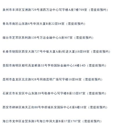
安徽省宿州市埇桥区人民中路萧邦售后服务中心（需提前预约）
泉州市丰泽区宝洲路729号浦西万达中心写字楼A座7楼709室（需提前预约）
安徽省铜陵市铜官区石城大道萧邦售后服务中心（需提前预约）
安徽省芜湖市镜湖区中山路步行街萧邦售后服务中心（需提前预约）
青岛市南区山东路6号华润大厦B座22层04室（需提前预约）
安徽省宣城市宣州区叠嶂西路萧邦售后服务中心（需提前预约）
烟台市芝罘区胜利路139号万达金融中心A座907室（需提前预约）
福建省龙岩市新罗区九一南路萧邦售后服务中心（需提前预约）
福建省南平市建阳区人民西路萧邦售后服务中心（需提前预约）
长春市朝阳区西安大路727号中银大厦A座(旺进大厦)18层09室（需提前预约）
福建省宁德市蕉城区天湖东路萧邦售后服务中心（需提前预约）
福建省莆田市城厢区霞林街道荔华东大道萧邦售后服务中心（需提前预约）
贵阳市南明区都司高架桥路33号亨特国际金融中心14楼14D（需提前预约）
福建省三明市三元区东乾二路萧邦售后服务中心（需提前预约）
福建省漳州市龙文区步港路萧邦售后服务中心（需提前预约）
昆明市盘龙区北京路928号同德昆明广场写字楼10层06室（需提前预约）
江苏省常州市新北区龙锦路1590号现代传媒中心5号楼10层1008室萧邦售后服务中心（需提前预约）
石家庄市长安区中山东路39号勒泰中心写字楼B座13层07室（需提前预约）
江苏省淮安市清江浦区淮海北路萧邦售后服务中心（需提前预约）
江苏省连云港市海州区通灌北路萧邦售后服务中心（需提前预约）
西安市碑林区南关正街88号华侨城长安国际中心E座6楼10室（需提前预约）
江苏省南京市秦淮区中山南路1号南京中心22层22-C1-C3室萧邦售后服务中心（需提前预约）
江苏省宿迁市宿城区西湖路萧邦售后服务中心（需提前预约）
海口市龙华区金贸东路5号海口华润大厦B座17层1707室（需提前预约）
江苏省泰州市海陵区永定东路399号置地商务中心东塔（华润万象城）17层1706室萧邦售后服务中心（需提前预约）