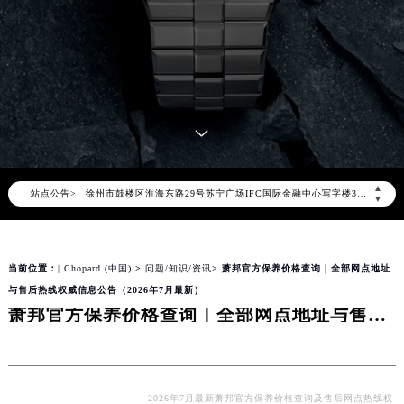
北京市朝阳区建国门外大街甲6号华熙国际中心写字楼D座11层1102室（北京总部）（需提前预约）
北京市东城区东长安街1号东方广场写字楼W3座6层602室（需提前预约）
天津市和平区赤峰道136号天津国际金融中心写字楼26层2603室（需提前预约）
上海市徐汇区虹桥路3号港汇中心写字楼2座37层3705室（需提前预约）
上海市黄浦区南京东路299号宏伊国际广场写字楼8层806室（需提前预约）
南京市秦淮区中山南路1号（新街口）南京中心写字楼22层C1-1室（需提前预约）
常州市新北区龙锦路1590号现代传媒中心写字楼5号楼10层1008室（需提前预约）
▲
站点公告>
徐州市鼓楼区淮海东路29号苏宁广场IFC国际金融中心写字楼35层3508室（需提前预约）
▼
扬州市邗江区国展路29号星耀天地写字楼1号楼18层1803室（需提前预约）
盐城市盐都区世纪大道5号盐城金融城写字楼1号楼16层1604室（需提前预约）
当前位置：
| Chopard (中国)
>
问题/知识/资讯
> 萧邦官方保养价格查询｜全部网点地址
泰州市海陵区永定东路399号置地商务中心东塔写字楼（华润万象城）17层1706室（需提前预约）
与售后热线权威信息公告（2026年7月最新）
宁波市江北区大闸南路500号来福士广场办公楼20层2009室（需提前预约）
萧邦官方保养价格查询｜全部网点地址与售后热线权威信息公告（2026年7月最新）
杭州市上城区钱江路1366号华润大厦写字楼A座5层503-5室（需提前预约）
金华市金东区东市南街777号金华万达广场写字楼4号楼22层2209室（需提前预约）
绍兴市越城区胜利东路379号世茂天际中心写字楼8层805室（需提前预约）
嘉兴市南湖区广益路705号嘉兴世界贸易中心写字楼A座13层1304室（需提前预约）
2026年7月最新萧邦官方保养价格查询及售后网点热线权