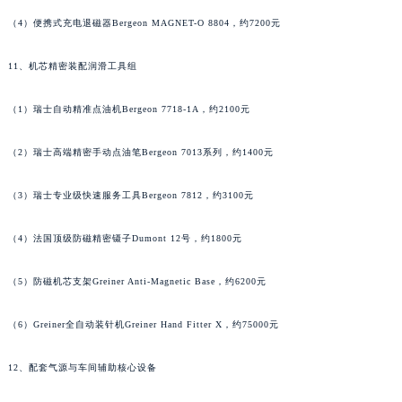
湖北省荆州市荆州区荆中路萧邦售后服务中心（需提前预约）
（4）便携式充电退磁器Bergeon MAGNET-O 8804，约7200元
湖北省十堰市茅箭区人民北路萧邦售后服务中心（需提前预约）
11、机芯精密装配润滑工具组
湖北省随州市曾都区青年路萧邦售后服务中心（需提前预约）
湖北省咸宁市咸安区长安大道萧邦售后服务中心（需提前预约）
（1）瑞士自动精准点油机Bergeon 7718-1A，约2100元
湖北省襄阳市樊城区长虹路与人民路交叉口萧邦售后服务中心（需提前预约）
湖北省孝感市孝南区复兴大道萧邦售后服务中心（需提前预约）
（2）瑞士高端精密手动点油笔Bergeon 7013系列，约1400元
湖北省宜昌市西陵区夷陵大道与港窑路萧邦售后服务中心（需提前预约）
湖南省常德市武陵区人民路萧邦售后服务中心（需提前预约）
（3）瑞士专业级快速服务工具Bergeon 7812，约3100元
湖南省郴州市北湖区国庆北路萧邦售后服务中心（需提前预约）
（4）法国顶级防磁精密镊子Dumont 12号，约1800元
湖南省衡阳市雁峰区解放路萧邦售后服务中心（需提前预约）
湖南省怀化市鹤城区迎丰中路萧邦售后服务中心（需提前预约）
（5）防磁机芯支架Greiner Anti-Magnetic Base，约6200元
湖南省娄底市娄星区长青街萧邦售后服务中心（需提前预约）
湖南省邵阳市双清区东风路萧邦售后服务中心（需提前预约）
（6）Greiner全自动装针机Greiner Hand Fitter X，约75000元
湖南省湘潭市雨湖区莲城大道萧邦售后服务中心（需提前预约）
12、配套气源与车间辅助核心设备
湖南省益阳市赫山区桃花仑路萧邦售后服务中心（需提前预约）
湖南省永州市冷水滩区永州大道与中兴路交叉口萧邦售后服务中心（需提前预约）