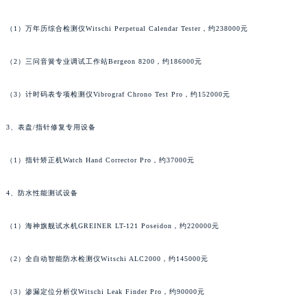
广东省广州市天河区天河路230号万菱汇国际中心A塔7层704室萧邦售后服务中心（需提前预约）
（1）万年历综合检测仪Witschi Perpetual Calendar Tester，约238000元
广东省广州市越秀区环市东路371-375号世界贸易中心大厦南塔15层1507室萧邦售后服务中心（需提前预约）
广东省河源市源城区越王大道萧邦售后服务中心（需提前预约）
（2）三问音簧专业调试工作站Bergeon 8200，约186000元
广东省惠州市惠城区江北文昌一路7号华贸大厦1座30层3005室萧邦售后服务中心（需提前预约）
广东省江门市蓬江区广场西路萧邦售后服务中心（需提前预约）
（3）计时码表专项检测仪Vibrograf Chrono Test Pro，约152000元
广东省揭阳市榕城进贤门步行街萧邦售后服务中心（需提前预约）
3、表盘/指针修复专用设备
广东省茂名市电白区水东街道迎宾大道萧邦售后服务中心（需提前预约）
广东省梅州市梅江区金燕大道萧邦售后服务中心（需提前预约）
（1）指针矫正机Watch Hand Corrector Pro，约37000元
广东省清远市清城区湖西路萧邦售后服务中心（需提前预约）
广东省汕头市龙湖区长平路萧邦售后服务中心（需提前预约）
4、防水性能测试设备
广东省汕尾市城区香洲街道园林社区翠园街萧邦售后服务中心（需提前预约）
广东省韶关市武江区芙蓉新区与老城中心交汇处萧邦售后服务中心（需提前预约）
（1）海神旗舰试水机GREINER LT-121 Poseidon，约220000元
广东省深圳市罗湖区深南东路5001号华润大厦17层1701室萧邦售后服务中心（需提前预约）
（2）全自动智能防水检测仪Witschi ALC2000，约145000元
广东省阳江市江城区东风一路萧邦售后服务中心（需提前预约）
广东省云浮市云城区金山路萧邦售后服务中心（需提前预约）
（3）渗漏定位分析仪Witschi Leak Finder Pro，约90000元
广东省湛江市赤坎区观海北路萧邦售后服务中心（需提前预约）