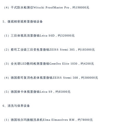
广东省肇庆市端州区信安大道与砚都大道交汇处萧邦售后服务中心（需提前预约）
（4）干式防水检测仪Witschi ProofMaster Pro，约198000元
广西壮族自治区百色市右江区中山二路萧邦售后服务中心（需提前预约）
5、微观精密观察显微镜设备
广西壮族自治区北海市海城区北京路萧邦售后服务中心（需提前预约）
广西壮族自治区崇左市江州区石景林街道友谊大道与丽川路交汇处萧邦售后服务中心（需提前预约）
（1）三目体视高清显微镜Leica S6D，约320000元
广西壮族自治区防城港市港口区金花茶大道萧邦售后服务中心（需提前预约）
广西壮族自治区贵港市港北区港城街道布山大道与仙衣路交叉口萧邦售后服务中心（需提前预约）
（2）蔡司工业级三目变焦显微镜ZEISS Stemi 305，约185000元
广西壮族自治区桂林市秀峰区红岭路萧邦售后服务中心（需提前预约）
广西壮族自治区河池市金城江区金城江街道朝阳路萧邦售后服务中心（需提前预约）
（3）全光谱LED数码检测显微镜GemOro Elite 1030，约4200元
广西壮族自治区贺州市八步区城东街道灵峰南路萧邦售后服务中心（需提前预约）
（4）德国蔡司复消色差体视显微镜ZEISS Stemi 508，约380000元
广西壮族自治区来宾市兴宾区桂中大道萧邦售后服务中心（需提前预约）
广西壮族自治区柳州市城中区中山中路萧邦售后服务中心（需提前预约）
（5）德国徕卡体视显微镜Leica S9，约85000元
广西壮族自治区钦州市钦南区金海湾东大街萧邦售后服务中心（需提前预约）
广西壮族自治区梧州市万秀区龙湖镇高旺路萧邦售后服务中心（需提前预约）
6、清洗与保养设备
广西壮族自治区玉林市玉州区金玉路萧邦售后服务中心（需提前预约）
（1）德国埃尔玛旗舰洗表机Elma Elmasolvex RM，约78000元
海南省儋州市儋州市那大镇兰洋北路萧邦售后服务中心（需提前预约）
海南省东方市八所镇解放西路萧邦售后服务中心（需提前预约）