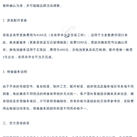
最终确认为准，并可能随品牌活动调整。
澳门特别行政区花地玛堂区关闸广场萧邦售后服务中心（需提前预约）
澳门特别行政区花王堂区大三巴商圈萧邦售后服务中心（需提前预约）
2. 原装配件更换
澳门特别行政区嘉模堂区官也街萧邦售后服务中心（需提前预约）
澳门省路氹城市金光大道萧邦售后服务中心（需提前预约）
原装皮表带更换费用为4560元（含表带本体及安装工时），适用于大多数萧邦现行表
澳门特别行政区望德堂区塔石广场萧邦售后服务中心（需提前预约）
款。换表蒙服务（更换原装蓝宝石玻璃镜面）收费2680元，需提供腕表型号以确认库
福建省福州市鼓楼区五四路128-1号恒力城写字楼15层03室萧邦售后服务中心（需提前预约）
存。换电池服务适用于石英款，费用为480元，含电池更换及机芯检测。配件更换一般需
3天左右，若库存齐全可当天完成。
福建省厦门市思明区湖滨东路95号万象城华润大厦B座11层1104室萧邦售后服务中心（需提前预约）
广东省潮州市潮安区新风路与潮汕路交汇处萧邦售后服务中心（需提前预约）
3. 维修服务说明
广东省广州市天河区天河路230号万菱汇国际中心A塔7层704室萧邦售后服务中心（需提前预约）
广东省广州市越秀区环市东路371-375号世界贸易中心大厦南塔15层1507室萧邦售后服务中心（需提前预约）
由于手表的等级型号、复杂程度、制作工艺、配件材质、损坏情况及服务项目等各项不同
广东省河源市源城区越王大道萧邦售后服务中心（需提前预约）
因素，每款腕表不同情况的维修保养报价无法统一。客户需向客服提供腕表具体信息、腕
广东省惠州市惠城区江北文昌一路7号华贸大厦1座30层3005室萧邦售后服务中心（需提前预约）
表现状及所需服务项目，方可获得准确报价。所有价格为基础款机芯保养参考价，实际费
用会根据活动变化，维修服务因损坏程度不同而价格不一。
广东省江门市蓬江区广场西路萧邦售后服务中心（需提前预约）
广东省揭阳市榕城进贤门步行街萧邦售后服务中心（需提前预约）
三、官方质保政策
广东省茂名市电白区水东街道迎宾大道萧邦售后服务中心（需提前预约）
广东省梅州市梅江区金燕大道萧邦售后服务中心（需提前预约）