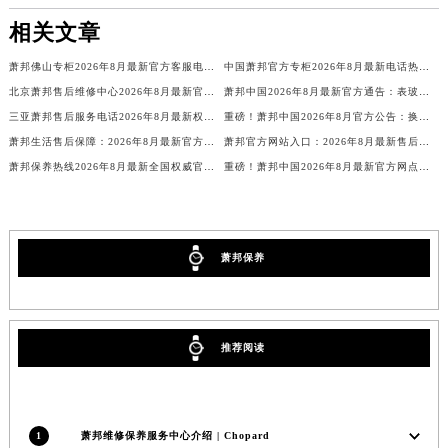
青海省海北藏族自治州海晏县将军路萧邦售后服务中心（需提前预约）
相关文章
青海省海东市乐都区滨河路萧邦售后服务中心（需提前预约）
萧邦佛山专柜2026年8月最新官方客服电话重磅公示信息
中国萧邦官方专柜2026年8月最新电话热线公示
青海省海南藏族自治州共和县青海湖大街萧邦售后服务中心（需提前预约）
北京萧邦售后维修中心2026年8月最新官方公告：权威售后保养信息公示
萧邦中国2026年8月最新官方通告：表玻璃维修保养服务价格与周期，客户服务热线
青海省海西蒙古族藏族自治州德令哈市柴达木路萧邦售后服务中心（需提前预约）
三亚萧邦售后服务电话2026年8月最新权威公示公告及官方维修网点信息
重磅！萧邦中国2026年8月官方公告：换电池服务价格与服务周期，客户
青海省黄南藏族自治州同仁市德合隆路萧邦售后服务中心（需提前预约）
萧邦生活售后保障：2026年8月最新官方权威售后维修保养服务信息公示及公告
萧邦官方网站入口：2026年8月最新售后维修保养权威信息公示
青海省西宁市城西区海湖新区西关大道萧邦售后服务中心（需提前预约）
萧邦保养热线2026年8月最新全国权威官方售后服务中心地址与电话公示信息
重磅！萧邦中国2026年8月最新官方网点地址与客户服务热线公示
青海省玉树藏族自治州结古镇胜利路萧邦售后服务中心（需提前预约）
陕西省安康市汉滨区金州路萧邦售后服务中心（需提前预约）
陕西省宝鸡市渭滨区经二路萧邦售后服务中心（需提前预约）
萧邦保养
陕西省汉中市汉台区北大街萧邦售后服务中心（需提前预约）
陕西省商洛市商州区州城街萧邦售后服务中心（需提前预约）
陕西省铜川市王益区红旗街萧邦售后服务中心（需提前预约）
推荐阅读
陕西省渭南市临渭区东风大街萧邦售后服务中心（需提前预约）
陕西省咸阳市秦都区沣西新城统一西路与白马河路交汇处萧邦售后服务中心（需提前预约）
陕西省延安市宝塔区中心街萧邦售后服务中心（需提前预约）
1
萧邦维修保养服务中心介绍 | Chopard
陕西省榆林市榆阳区长兴路萧邦售后服务中心（需提前预约）