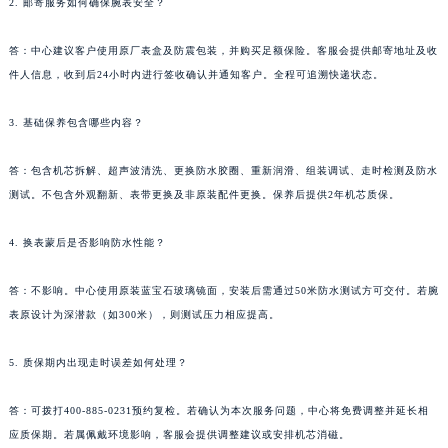
2. 邮寄服务如何确保腕表安全？
河南省许昌市魏都区建安大道与八龙路交叉口萧邦售后服务中心（需提前预约）
河南省郑州市二七区民主路10号华润大厦29层2905室萧邦售后服务中心（需提前预约）
答：中心建议客户使用原厂表盒及防震包装，并购买足额保险。客服会提供邮寄地址及收
件人信息，收到后24小时内进行签收确认并通知客户。全程可追溯快递状态。
河南省周口市川汇区七一路萧邦售后服务中心（需提前预约）
河南省驻马店市驿城区乐山大道与置地大道交叉口萧邦售后服务中心（需提前预约）
3. 基础保养包含哪些内容？
湖北省鄂州市鄂城区文星大道萧邦售后服务中心（需提前预约）
湖北省黄冈市黄州区赤壁大道萧邦售后服务中心（需提前预约）
答：包含机芯拆解、超声波清洗、更换防水胶圈、重新润滑、组装调试、走时检测及防水
湖北省黄石市黄石港区武汉路萧邦售后服务中心（需提前预约）
测试。不包含外观翻新、表带更换及非原装配件更换。保养后提供2年机芯质保。
湖北省荆门市东宝中天街步行街萧邦售后服务中心（需提前预约）
4. 换表蒙后是否影响防水性能？
湖北省荆州市荆州区荆中路萧邦售后服务中心（需提前预约）
湖北省十堰市茅箭区人民北路萧邦售后服务中心（需提前预约）
答：不影响。中心使用原装蓝宝石玻璃镜面，安装后需通过50米防水测试方可交付。若腕
湖北省随州市曾都区青年路萧邦售后服务中心（需提前预约）
表原设计为深潜款（如300米），则测试压力相应提高。
湖北省咸宁市咸安区长安大道萧邦售后服务中心（需提前预约）
湖北省襄阳市樊城区长虹路与人民路交叉口萧邦售后服务中心（需提前预约）
5. 质保期内出现走时误差如何处理？
湖北省孝感市孝南区复兴大道萧邦售后服务中心（需提前预约）
答：可拨打400-885-0231预约复检。若确认为本次服务问题，中心将免费调整并延长相
湖北省宜昌市西陵区夷陵大道与港窑路萧邦售后服务中心（需提前预约）
应质保期。若属佩戴环境影响，客服会提供调整建议或安排机芯消磁。
湖南省常德市武陵区人民路萧邦售后服务中心（需提前预约）