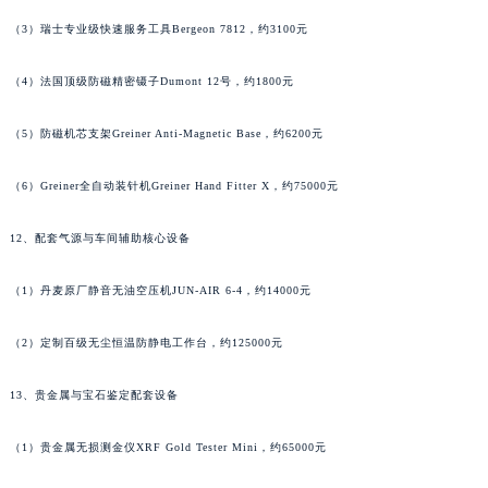
江西省九江市浔阳区浔阳路萧邦售后服务中心（需提前预约）
（3）瑞士专业级快速服务工具Bergeon 7812，约3100元
江西省南昌市红谷滩新区红谷中大道998号绿地双子塔（中央广场）A1座办公楼14层1407室萧邦售后服务中心（需提前预约）
（4）法国顶级防磁精密镊子Dumont 12号，约1800元
江西省萍乡市安源区萍安北大道与康庄路交叉口萧邦售后服务中心（需提前预约）
江西省上饶市信州区滨江西路萧邦售后服务中心（需提前预约）
（5）防磁机芯支架Greiner Anti-Magnetic Base，约6200元
江西省新余市渝水区北湖西路萧邦售后服务中心（需提前预约）
江西省宜春市袁州区中山中路萧邦售后服务中心（需提前预约）
（6）Greiner全自动装针机Greiner Hand Fitter X，约75000元
江西省鹰潭市月湖区胜利东路萧邦售后服务中心（需提前预约）
山东省德州市德城区东风中路萧邦售后服务中心（需提前预约）
12、配套气源与车间辅助核心设备
山东省东营市东营区济南路萧邦售后服务中心（需提前预约）
（1）丹麦原厂静音无油空压机JUN-AIR 6-4，约14000元
山东省济南市历下区经十路11111号华润中心写字楼（万象城）15层1508室萧邦售后服务中心（需提前预约）
山东省济宁市任城区太白楼路萧邦售后服务中心（需提前预约）
（2）定制百级无尘恒温防静电工作台，约125000元
山东省莱芜市文化南路8号银座商城名表维修一楼名表维修萧邦售后服务中心（需提前预约）
山东省临沂市兰山区解放路萧邦售后服务中心（需提前预约）
13、贵金属与宝石鉴定配套设备
山东省日照市东港区烟台路萧邦售后服务中心（需提前预约）
（1）贵金属无损测金仪XRF Gold Tester Mini，约65000元
山东省泰安市泰山区财源街道泰山大街萧邦售后服务中心（需提前预约）
山东省威海市环翠区新威海路89号振华商厦一楼名表维修萧邦售后服务中心（需提前预约）