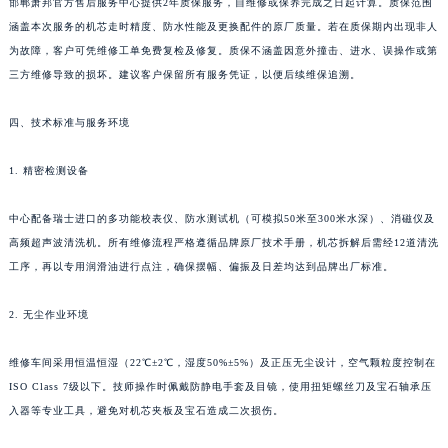
邯郸萧邦官方售后服务中心提供2年质保服务，自维修或保养完成之日起计算。质保范围
广东省清远市清城区湖西路萧邦售后服务中心（需提前预约）
涵盖本次服务的机芯走时精度、防水性能及更换配件的原厂质量。若在质保期内出现非人
广东省汕头市龙湖区长平路萧邦售后服务中心（需提前预约）
为故障，客户可凭维修工单免费复检及修复。质保不涵盖因意外撞击、进水、误操作或第
三方维修导致的损坏。建议客户保留所有服务凭证，以便后续维保追溯。
广东省汕尾市城区香洲街道园林社区翠园街萧邦售后服务中心（需提前预约）
广东省韶关市武江区芙蓉新区与老城中心交汇处萧邦售后服务中心（需提前预约）
四、技术标准与服务环境
广东省深圳市罗湖区深南东路5001号华润大厦17层1701室萧邦售后服务中心（需提前预约）
广东省阳江市江城区东风一路萧邦售后服务中心（需提前预约）
1. 精密检测设备
广东省云浮市云城区金山路萧邦售后服务中心（需提前预约）
广东省湛江市赤坎区观海北路萧邦售后服务中心（需提前预约）
中心配备瑞士进口的多功能校表仪、防水测试机（可模拟50米至300米水深）、消磁仪及
高频超声波清洗机。所有维修流程严格遵循品牌原厂技术手册，机芯拆解后需经12道清洗
广东省肇庆市端州区信安大道与砚都大道交汇处萧邦售后服务中心（需提前预约）
工序，再以专用润滑油进行点注，确保摆幅、偏振及日差均达到品牌出厂标准。
广西壮族自治区百色市右江区中山二路萧邦售后服务中心（需提前预约）
广西壮族自治区北海市海城区北京路萧邦售后服务中心（需提前预约）
2. 无尘作业环境
广西壮族自治区崇左市江州区石景林街道友谊大道与丽川路交汇处萧邦售后服务中心（需提前预约）
广西壮族自治区防城港市港口区金花茶大道萧邦售后服务中心（需提前预约）
维修车间采用恒温恒湿（22℃±2℃，湿度50%±5%）及正压无尘设计，空气颗粒度控制在
广西壮族自治区贵港市港北区港城街道布山大道与仙衣路交叉口萧邦售后服务中心（需提前预约）
ISO Class 7级以下。技师操作时佩戴防静电手套及目镜，使用扭矩螺丝刀及宝石轴承压
入器等专业工具，避免对机芯夹板及宝石造成二次损伤。
广西壮族自治区桂林市秀峰区红岭路萧邦售后服务中心（需提前预约）
广西壮族自治区河池市金城江区金城江街道朝阳路萧邦售后服务中心（需提前预约）