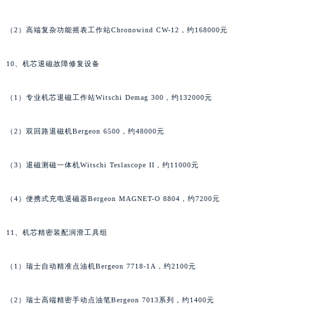
福建省三明市三元区东乾二路萧邦售后服务中心（需提前预约）
（2）高端复杂功能摇表工作站Chronowind CW-12，约168000元
福建省漳州市龙文区步港路萧邦售后服务中心（需提前预约）
江苏省常州市新北区龙锦路1590号现代传媒中心5号楼10层1008室萧邦售后服务中心（需提前预约）
10、机芯退磁故障修复设备
江苏省淮安市清江浦区淮海北路萧邦售后服务中心（需提前预约）
江苏省连云港市海州区通灌北路萧邦售后服务中心（需提前预约）
（1）专业机芯退磁工作站Witschi Demag 300，约132000元
江苏省南京市秦淮区中山南路1号南京中心22层22-C1-C3室萧邦售后服务中心（需提前预约）
（2）双回路退磁机Bergeon 6500，约48000元
江苏省宿迁市宿城区西湖路萧邦售后服务中心（需提前预约）
江苏省泰州市海陵区永定东路399号置地商务中心东塔（华润万象城）17层1706室萧邦售后服务中心（需提前预约）
（3）退磁测磁一体机Witschi Teslascope II，约11000元
江苏省徐州市鼓楼区淮海东路29号苏宁广场IFC国际金融中心35层3508室萧邦售后服务中心（需提前预约）
江苏省盐城市盐都区世纪大道5号盐城金融城写字楼1号楼16层1604室萧邦售后服务中心（需提前预约）
（4）便携式充电退磁器Bergeon MAGNET-O 8804，约7200元
江苏省扬州市邗江区国展路29号星耀天地写字楼1号楼18层1803室萧邦售后服务中心（需提前预约）
江苏省镇江市京口区中山东路萧邦售后服务中心（需提前预约）
11、机芯精密装配润滑工具组
江西省抚州市临川区赣东大道萧邦售后服务中心（需提前预约）
（1）瑞士自动精准点油机Bergeon 7718-1A，约2100元
江西省赣州市章贡区文清路萧邦售后服务中心（需提前预约）
江西省吉安市吉州区井冈山大道萧邦售后服务中心（需提前预约）
（2）瑞士高端精密手动点油笔Bergeon 7013系列，约1400元
江西省景德镇市珠山区珠山中路萧邦售后服务中心（需提前预约）