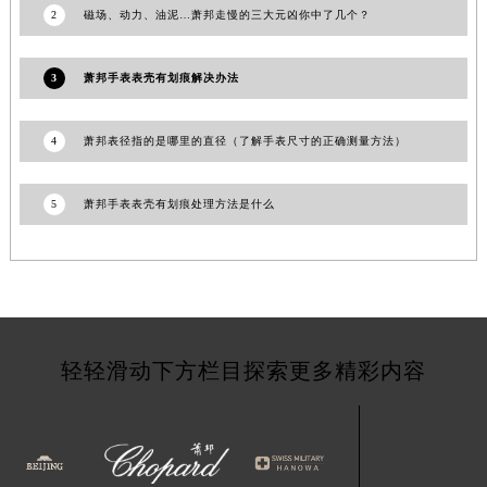
2
磁场、动力、油泥…萧邦走慢的三大元凶你中了几个？
四川省凉山州市西昌市大巷口下街萧邦售后服务中心（需提前预约）
四川省泸州市江阳区治平路萧邦售后服务中心（需提前预约）
3
萧邦手表表壳有划痕解决办法
四川省眉山市东坡区三苏路萧邦售后服务中心（需提前预约）
四川省绵阳市涪城区翠花街萧邦售后服务中心（需提前预约）
4
萧邦表径指的是哪里的直径（了解手表尺寸的正确测量方法）
四川省南充市高坪区江东大道萧邦售后服务中心（需提前预约）
四川省内江市东兴区汉安大道萧邦售后服务中心（需提前预约）
四川省攀枝花市东区三线大道北段萧邦售后服务中心（需提前预约）
5
萧邦手表表壳有划痕处理方法是什么
四川省遂宁市船山区香林南路萧邦售后服务中心（需提前预约）
四川省雅安市雨城区熊猫大道萧邦售后服务中心（需提前预约）
四川省宜宾市翠屏区长翠路萧邦售后服务中心（需提前预约）
四川省资阳市雁江区滨江大道一段与和平南路萧邦售后服务中心（需提前预约）
四川省自贡市自流井区华商北路萧邦售后服务中心（需提前预约）
轻轻滑动下方栏目探索更多精彩内容
西藏自治区阿里地区噶尔县北京西路萧邦售后服务中心（需提前预约）
西藏自治区昌都市卡若区昌都西路萧邦售后服务中心（需提前预约）
西藏自治区拉萨市城关区北京中路萧邦售后服务中心（需提前预约）
西藏自治区林芝市巴宜区广东路萧邦售后服务中心（需提前预约）