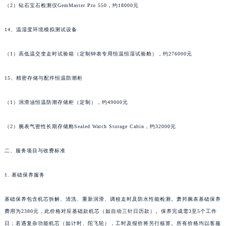
（2）钻石宝石检测仪GemMaster Pro 550，约18000元
山东省潍坊市奎文区东风东街萧邦售后服务中心（需提前预约）
山东省枣庄市滕州市北辛路与善国路交叉口萧邦售后服务中心（需提前预约）
14、温湿度环境模拟测试设备
山东省淄博市张店区金晶大道萧邦售后服务中心（需提前预约）
上海市黄浦区南京东路299号宏伊国际广场写字楼8层806室萧邦售后服务中心（需提前预约）
（1）高低温交变走时试验箱（定制钟表专用恒温恒湿试验舱），约276000元
上海市徐汇区虹桥路3号港汇中心2座37层3705室萧邦售后服务中心（需提前预约）
15、精密存储与配件恒温防潮柜
浙江省杭州市上城区钱江路1366号华润大厦A座5层503-5室萧邦售后服务中心（需提前预约）
浙江省湖州市吴兴区劳动路萧邦售后服务中心（需提前预约）
（1）润滑油恒温防潮存储柜（定制），约49000元
浙江省嘉兴市南湖区广益路705号嘉兴世界贸易中心A座13层1304室萧邦售后服务中心（需提前预约）
浙江省金华市金东区东市南街777号金华万达广场4号楼22楼2209室萧邦售后服务中心（需提前预约）
（2）腕表气密性长期存储舱Sealed Watch Storage Cabin，约32000元
浙江省丽水市莲都区解放街萧邦售后服务中心（需提前预约）
二、服务项目与收费标准
浙江省宁波市江北区大闸南路500号来福士广场办公楼20层2009室萧邦售后服务中心（需提前预约）
浙江省衢州市柯城区上街萧邦售后服务中心（需提前预约）
1. 基础保养服务
浙江省绍兴市越城区胜利东路379号世茂天际中心写字楼8层805室萧邦售后服务中心（需提前预约）
浙江省舟山市定海区解放东路萧邦售后服务中心（需提前预约）
基础保养包含机芯拆解、清洗、重新润滑、调校走时及防水性能检测。萧邦腕表基础保养
澳门特别行政区大堂区议事亭前地（新马路）萧邦售后服务中心（需提前预约）
费用为2380元，此价格对应基础款机芯（如自动三针日历款）。保养完成需3至5个工作
澳门特别行政区风顺堂区南湾大马路萧邦售后服务中心（需提前预约）
日；若遇复杂功能机芯（如计时、陀飞轮），工时及报价将另行核算。所有价格均以客服