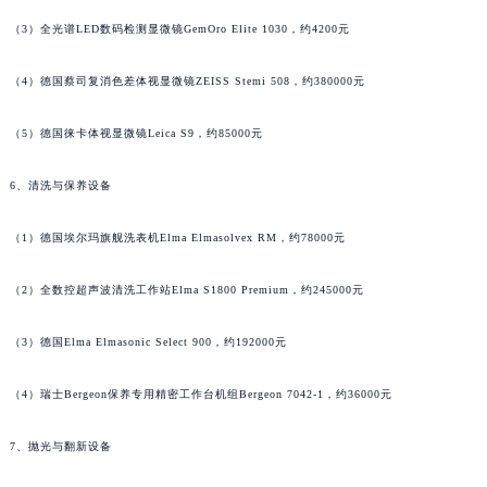
内蒙古自治区兴安盟市乌兰浩特市兴安大街萧邦售后服务中心（需提前预约）
（3）全光谱LED数码检测显微镜GemOro Elite 1030，约4200元
山西省大同市平城区迎宾街萧邦售后服务中心（需提前预约）
（4）德国蔡司复消色差体视显微镜ZEISS Stemi 508，约380000元
山西省晋城市城区黄华街萧邦售后服务中心（需提前预约）
山西省晋中市榆次区顺城街萧邦售后服务中心（需提前预约）
（5）德国徕卡体视显微镜Leica S9，约85000元
山西省临汾市尧都区解放路萧邦售后服务中心（需提前预约）
山西省吕梁市离石区永宁中路与建设街交叉口萧邦售后服务中心（需提前预约）
6、清洗与保养设备
山西省朔州市朔城区怡西路与鄯阳西街交汇处萧邦售后服务中心（需提前预约）
山西省忻州市忻府区和平东街与七一南路交叉口萧邦售后服务中心（需提前预约）
（1）德国埃尔玛旗舰洗表机Elma Elmasolvex RM，约78000元
山西省阳泉市郊区平阳东街与新城大道交叉口萧邦售后服务中心（需提前预约）
（2）全数控超声波清洗工作站Elma S1800 Premium，约245000元
山西省运城市盐湖区河东街萧邦售后服务中心（需提前预约）
山西省长治市潞州区英雄中路萧邦售后服务中心（需提前预约）
（3）德国Elma Elmasonic Select 900，约192000元
山西省太原市迎泽区迎泽街道解放路15号亨得利名表维修授权店3楼萧邦售后服务中心（需提前预约）
天津市和平区赤峰道136号天津国际金融中心26层2603室萧邦售后服务中心（需提前预约）
（4）瑞士Bergeon保养专用精密工作台机组Bergeon 7042-1，约36000元
安徽省安庆市迎江区人民路萧邦售后服务中心（需提前预约）
7、抛光与翻新设备
安徽省蚌埠市蚌山区淮河路萧邦售后服务中心（需提前预约）
安徽省亳州市谯城区魏武大道萧邦售后服务中心（需提前预约）