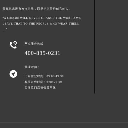
西藏自治区那曲市色尼区浙江西路萧邦售后服务中心（需提前预约）
萧邦从来没有改变世界，而是把它留给戴它的人。
西藏自治区日喀则市桑珠孜区上海中路萧邦售后服务中心（需提前预约）
“A Chopard WILL NEVER CHANGE THE WORLD.WE
西藏自治区山南市乃东区湖北大道萧邦售后服务中心（需提前预约）
LEAVE THAT TO THE PEOPLE WHO WEAR THEM.
...”
云南省保山市隆阳区正阳路萧邦售后服务中心（需提前预约）
云南省楚雄彝族自治州楚雄市鹿城南路萧邦售后服务中心（需提前预约）

网点服务热线
云南省大理白族自治州大理市建设路萧邦售后服务中心（需提前预约）
400-885-0231
云南省德宏傣族景颇族自治州芒市团结大街萧邦售后服务中心（需提前预约）
云南省迪庆藏族自治州香格里拉市长征大道萧邦售后服务中心（需提前预约）
营业时间：
云南省红河哈尼族彝族自治州蒙自市天马路萧邦售后服务中心（需提前预约）

门店营业时间：09:00-19:30
云南省丽江市古城区七星街萧邦售后服务中心（需提前预约）
客服在线时间：8:00-22:00
云南省临沧市临翔区世纪路萧邦售后服务中心（需提前预约）
客服及门店节假日不休
云南省怒江傈僳族自治州泸水市人民路萧邦售后服务中心（需提前预约）
云南省普洱市思茅区振兴大道萧邦售后服务中心（需提前预约）
云南省曲靖市麒麟区学府路萧邦售后服务中心（需提前预约）
云南省文山壮族苗族自治州文山市东风路萧邦售后服务中心（需提前预约）
云南省西双版纳傣族自治州景洪市宣慰大道萧邦售后服务中心（需提前预约）