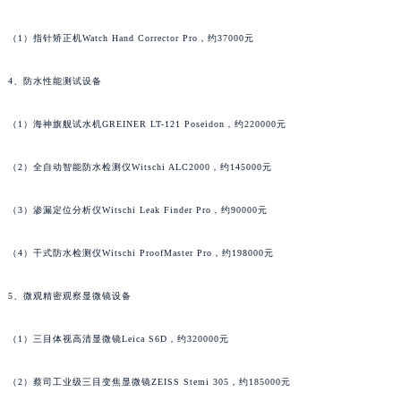
辽宁省营口市站前区市府路与渤海大街交叉口萧邦售后服务中心（需提前预约）
（1）指针矫正机Watch Hand Corrector Pro，约37000元
辽宁省沈阳市沈河区中街路137号亨得利名表维修授权店1楼萧邦售后服务中心（需提前预约）
辽宁省沈阳市沈河区中街路83号亨得利名表维修授权店1楼萧邦售后服务中心（需提前预约）
4、防水性能测试设备
北京市朝阳区建国门外大街甲6号华熙国际中心D座11层1102室萧邦售后服务中心（北京总部）（需提前预约）
北京市东城区东长安街1号王府井东方广场W3座6层602室萧邦售后服务中心（需提前预约）
（1）海神旗舰试水机GREINER LT-121 Poseidon，约220000元
河北省保定市竞秀区朝阳北大街北国先天下萧邦售后服务中心（需提前预约）
（2）全自动智能防水检测仪Witschi ALC2000，约145000元
内蒙古自治区阿拉善盟市左旗土尔扈特大街萧邦售后服务中心（需提前预约）
内蒙古自治区巴彦淖尔市临河区新华街萧邦售后服务中心（需提前预约）
（3）渗漏定位分析仪Witschi Leak Finder Pro，约90000元
内蒙古自治区包头市青山区幸福路甲3号王府井百货名表维修萧邦售后服务中心（需提前预约）
内蒙古自治区赤峰市红山区哈达街萧邦售后服务中心（需提前预约）
（4）干式防水检测仪Witschi ProofMaster Pro，约198000元
内蒙古自治区鄂尔多斯市东胜区伊金霍洛街萧邦售后服务中心（需提前预约）
内蒙古自治区呼伦贝尔市海拉尔区中央街萧邦售后服务中心（需提前预约）
5、微观精密观察显微镜设备
内蒙古自治区通辽市科尔沁区明仁大街萧邦售后服务中心（需提前预约）
（1）三目体视高清显微镜Leica S6D，约320000元
内蒙古自治区乌海市海勃湾区人民南路萧邦售后服务中心（需提前预约）
内蒙古自治区乌兰察布市集宁区恩和大街萧邦售后服务中心（需提前预约）
（2）蔡司工业级三目变焦显微镜ZEISS Stemi 305，约185000元
内蒙古自治区锡林郭勒盟市锡林浩特市光明街与额尔敦路交叉口萧邦售后服务中心（需提前预约）