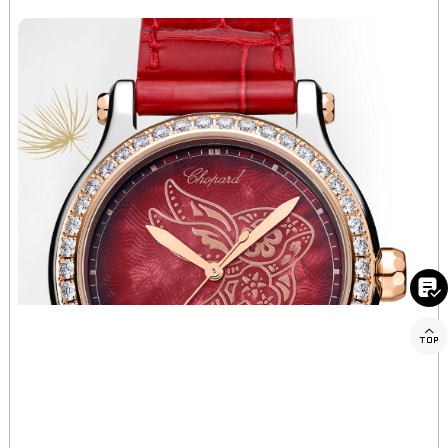
新疆维吾尔自治区阿克苏市东大街萧邦售后服务中心（需提前预约）
新疆维吾尔自治区阿拉尔市胜利大道萧邦售后服务中心（需提前预约）
新疆维吾尔自治区阿拉山口市友好路萧邦售后服务中心（需提前预约）
新疆维吾尔自治区阿勒泰市解放路萧邦售后服务中心（需提前预约）
新疆维吾尔自治区阿图什市光明路萧邦售后服务中心（需提前预约）
新疆维吾尔自治区白杨市军垦路萧邦售后服务中心（需提前预约）
新疆维吾尔自治区北屯市团结路萧邦售后服务中心（需提前预约）
新疆维吾尔自治区博乐市博乐市北京路萧邦售后服务中心（需提前预约）
新疆维吾尔自治区昌吉市延安北路萧邦售后服务中心（需提前预约）
新疆维吾尔自治区阜康市博峰路萧邦售后服务中心（需提前预约）

新疆维吾尔自治区哈密市伊州区建国北路萧邦售后服务中心（需提前预约）
新疆维吾尔自治区和田市和田市北京西路萧邦售后服务中心（需提前预约）

新疆维吾尔自治区胡杨河市胡杨河市胡杨路萧邦售后服务中心（需提前预约）
新疆维吾尔自治区霍尔果斯市亚欧北路萧邦售后服务中心（需提前预约）
新疆维吾尔自治区喀什市解放北路萧邦售后服务中心（需提前预约）
新疆维吾尔自治区可克达拉市幸福路萧邦售后服务中心（需提前预约）