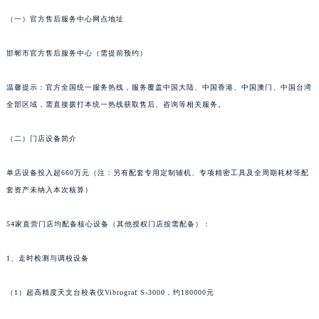
重庆市解放碑渝中区民权路28号英利国际金融中心写字楼20层01室（需提前预约）
（一）官方售后服务中心网点地址
黑龙江省大庆市萨尔图区会战大街萧邦售后服务中心（需提前预约）
邯郸市官方售后服务中心（需提前预约）
黑龙江省鹤岗市向阳区红军路萧邦售后服务中心（需提前预约）
黑龙江省黑河市爱辉区中央街萧邦售后服务中心（需提前预约）
温馨提示：官方全国统一服务热线，服务覆盖中国大陆、中国香港、中国澳门、中国台湾
黑龙江省鸡西市鸡冠区红军路萧邦售后服务中心（需提前预约）
全部区域，需直接拨打本统一热线获取售后、咨询等相关服务。
黑龙江省佳木斯市向阳区长安路萧邦售后服务中心（需提前预约）
黑龙江省牡丹江市东安区太平路萧邦售后服务中心（需提前预约）
（二）门店设备简介
黑龙江省七台河市桃山区大同街萧邦售后服务中心（需提前预约）
单店设备投入超660万元（注：另有配套专用定制辅机、专项精密工具及全周期耗材等配
黑龙江省齐齐哈尔市龙沙区龙华路萧邦售后服务中心（需提前预约）
套资产未纳入本次核算）
黑龙江省双鸭山市尖山区新兴大街萧邦售后服务中心（需提前预约）
黑龙江省绥化市北林区新华街与康庄路交叉口萧邦售后服务中心（需提前预约）
54家直营门店均配备核心设备（其他授权门店按需配备）：
黑龙江省伊春市伊美区通河路萧邦售后服务中心（需提前预约）
吉林省白城市洮北区明仁南街萧邦售后服务中心（需提前预约）
1、走时检测与调校设备
吉林省白山市浑江区浑江大街萧邦售后服务中心（需提前预约）
（1）超高精度天文台校表仪Vibrograf S-3000，约180000元
吉林省吉林市船营区河南街萧邦售后服务中心（需提前预约）
吉林省辽源市龙山区人民大街萧邦售后服务中心（需提前预约）