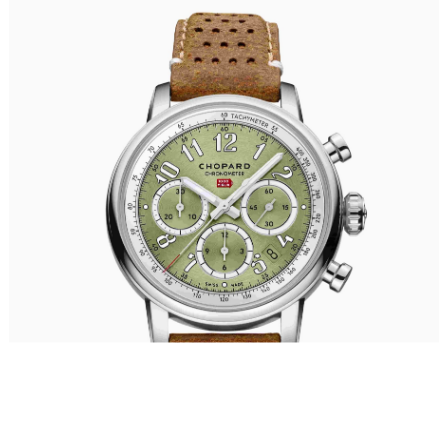
成都市锦江区人民东路6号SAC东原中心写字楼24层2406B室（需提前预约）
重庆市江北区观音桥步行街2号融恒时代广场写字楼9层902室（需提前预约）
长沙市芙蓉区定王台街道建湘路393号世茂环球金融中心写字楼（芙蓉广场）10层13室（需提前预约）
郑州市二七区铭功路10号华润大厦写字楼29层2905室（需提前预约）
太原市迎泽区解放路15号亨得利名表服务中心（品牌授权店）3层整层（需提前预约）
沈阳市沈河区中街路137号亨得利名表服务中心（品牌授权店）1层整层（需提前预约）
沈阳市沈河区中街路83号亨得利名表服务中心（品牌授权店）1层整层（需提前预约）
乌鲁木齐市天山区红山路26号时代广场（CCMALL）C座17层17-B（需提前预约）
温州市鹿城区锦绣路1067号置信广场10层1015室（需提前预约）
哈尔滨市道里区友谊西路600号富力中心T2座写字楼29层03室（需提前预约）
大连市中山区人民路15号国际金融大厦7层G室（需提前预约）
佛山市禅城区季华五路57号万科金融中心C座12层1205室（需提前预约）
东莞市东城街道鸿福东路1号民盈国贸中心T1写字楼9层907室（需提前预约）
无锡市梁溪区人民中路139号恒隆广场写字楼1座11层1104室（需提前预约）
南通市崇川区工农路57号圆融广场写字楼16层1603室（需提前预约）
苏州市苏州工业园区星港街199号苏州中心办公楼C座22层08室（需提前预约）