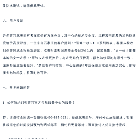
及防水测试，确保佩戴无忧。
香港特别行政区九龙区油尖旺区弥敦道萧邦售后服务中心（需提前预约）
香港特别行政区铜锣湾区湾仔区轩尼诗道萧邦售后服务中心（需提前预约）
六、用户反馈
河南省安阳市文峰区解放大道萧邦售后服务中心（需提前预约）
河南省鹤壁市淇滨区九州路萧邦售后服务中心（需提前预约）
许多萧邦腕表拥有者在接受官方服务后，对中心的技术专业度、流程透明度及沟通响应速
河南省济源市沁园街道济水大道萧邦售后服务中心（需提前预约）
度给予高度评价。一位来自石家庄的客户提到：“送修一枚L.U.C系列腕表，客服从检收
河南省焦作市解放区解放路萧邦售后服务中心（需提前预约）
到保养完成全程推送进度，取表时走时误差降至每日2秒以内，超出预期。”另一位于邯郸
本地的女士表示：“原装皮表带更换后，与表壳贴合度极高，颜色与纹理均与原件一致，
河南省开封市鼓楼区中山路萧邦售后服务中心（需提前预约）
佩戴舒适度显著提升。”多位客户均指出，中心提供的2年质保使后续使用更加安心，邮寄
河南省洛阳市西工区中州中路与解放路交叉口萧邦售后服务中心（需提前预约）
服务包装稳妥，往返时效可控。
河南省漯河市源汇区交通路萧邦售后服务中心（需提前预约）
河南省南阳市宛城区范蠡东路与南都路交叉口萧邦售后服务中心（需提前预约）
七、常见问题问答
河南省平顶山市卫东区建设路萧邦售后服务中心（需提前预约）
河南省濮阳市大华龙区开州路绿城路交叉口萧邦售后服务中心（需提前预约）
1. 如何预约邯郸萧邦官方售后服务中心的服务？
河南省三门峡市湖滨区和平路萧邦售后服务中心（需提前预约）
答：请拨打全国统一客服热线400-885-0231，提供腕表型号、序列号及故障描述，客服
河南省商丘市梁园区神火大道萧邦售后服务中心（需提前预约）
将根据您的时间安排预约到店或邮寄。预约后无需等待，可直接进入优先接待流程。
河南省新乡市红旗区人民路萧邦售后服务中心（需提前预约）
河南省信阳市浉河区东方红大道萧邦售后服务中心（需提前预约）