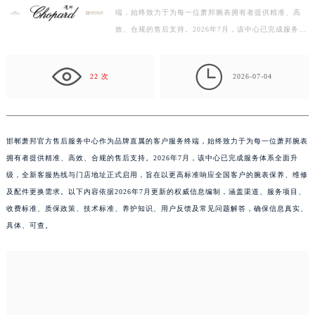
端，始终致力于为每一位萧邦腕表拥有者提供精准、高
扬州市邗江区国展路29号星耀天地写字楼1号楼18层1803室（需提前预约）
效、合规的售后支持。2026年7月，该中心已完成服务体
盐城市盐都区世纪大道5号盐城金融城写字楼1号楼16层1604室（需提前预约）
系全面升级，全新客服热线与门店地址正式启用，旨在以
泰州市海陵区永定东路399号置地商务中心东塔写字楼（华润万象城）17层1706室（需提前预约）
更高…

宁波市江北区大闸南路500号来福士广场办公楼20层2009室（需提前预约）
22 次
2026-07-04
杭州市上城区钱江路1366号华润大厦写字楼A座5层503-5室（需提前预约）
金华市金东区东市南街777号金华万达广场写字楼4号楼22层2209室（需提前预约）
绍兴市越城区胜利东路379号世茂天际中心写字楼8层805室（需提前预约）
邯郸萧邦官方售后服务中心作为品牌直属的客户服务终端，始终致力于为每一位萧邦腕表
嘉兴市南湖区广益路705号嘉兴世界贸易中心写字楼A座13层1304室（需提前预约）
拥有者提供精准、高效、合规的售后支持。2026年7月，该中心已完成服务体系全面升
南昌市红谷滩新区红谷中大道998号绿地双子塔（中央广场）A1座办公楼14层07室（需提前预约）
级，全新客服热线与门店地址正式启用，旨在以更高标准响应全国客户的腕表保养、维修
济南市历下区经十路11111号华润中心写字楼（万象城）15层1508室（需提前预约）
及配件更换需求。以下内容依据2026年7月更新的权威信息编制，涵盖渠道、服务项目、
收费标准、质保政策、技术标准、养护知识、用户反馈及常见问题解答，确保信息真实、
广州市天河区天河路230号万菱汇国际中心写字楼A塔7层704室（需提前预约）
具体、可查。
广州市越秀区环市东路371-375号世界贸易中心大厦南塔写字楼15层07室（需提前预约）
深圳市罗湖区深南东路5001号华润大厦写字楼17层1701室（需提前预约）
惠州市惠城区江北文昌一路7号华贸大厦写字楼1座30层05室（需提前预约）
厦门市思明区湖滨东路95号华润大厦写字楼B座11层1104室（需提前预约）
福州市鼓楼区五四路128-1号恒力城写字楼15层03室（需提前预约）