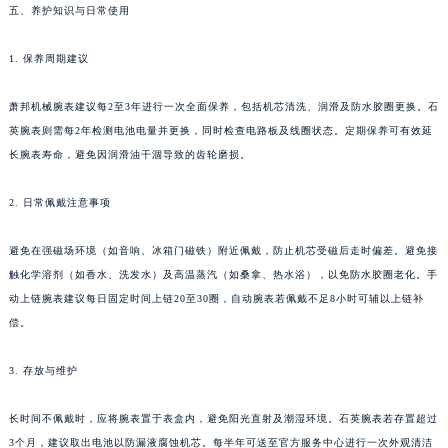
五、养护知识与日常使用
广西壮族自治区贺州市八步区城东街道灵峰南路萧邦售后服务中心（需提前预约）
广西壮族自治区来宾市兴宾区桂中大道萧邦售后服务中心（需提前预约）
1. 保养周期建议
广西壮族自治区柳州市城中区中山中路萧邦售后服务中心（需提前预约）
广西壮族自治区钦州市钦南区金海湾东大街萧邦售后服务中心（需提前预约）
萧邦机械腕表建议每2至3年进行一次全面保养，包括机芯清洗、润滑及防水胶圈更换。石
英腕表则需每2年检测电池电量并更换，同时检查电路板及线圈状态。定期保养可有效延
广西壮族自治区梧州市万秀区龙湖镇高旺路萧邦售后服务中心（需提前预约）
长腕表寿命，避免因润滑油干涸导致的齿轮磨损。
广西壮族自治区玉林市玉州区金玉路萧邦售后服务中心（需提前预约）
海南省儋州市儋州市那大镇兰洋北路萧邦售后服务中心（需提前预约）
2. 日常佩戴注意事项
海南省东方市八所镇解放西路萧邦售后服务中心（需提前预约）
海南省琼海市嘉积镇东风路萧邦售后服务中心（需提前预约）
避免在强磁场环境（如音响、冰箱门磁铁）附近佩戴，防止机芯受磁后走时偏差。避免接
海南省三沙市西沙区西沙群岛永兴岛北京路萧邦售后服务中心（需提前预约）
触化学溶剂（如香水、洗发水）及高温蒸汽（如桑拿、热水浴），以免防水胶圈老化。手
动上链腕表建议每日固定时间上链20至30圈，自动腕表若佩戴不足8小时可辅以上链补
海南省三亚市吉阳区迎宾路萧邦售后服务中心（需提前预约）
偿。
海南省万宁市万城镇解放路萧邦售后服务中心（需提前预约）
海南省文昌市文城镇教育东路萧邦售后服务中心（需提前预约）
3. 存放与维护
海南省五指山市通什镇三月三大道萧邦售后服务中心（需提前预约）
香港特别行政区尖沙咀区油尖旺区广东道萧邦售后服务中心（需提前预约）
长时间不佩戴时，应将腕表置于表盒内，避免阳光直射及潮湿环境。石英腕表若存置超过
香港特别行政区金钟区中西区金钟道萧邦售后服务中心（需提前预约）
3个月，建议取出电池以防漏液腐蚀机芯。每半年可送至官方服务中心进行一次外观清洁