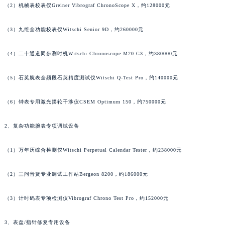
（2）机械表校表仪Greiner Vibrograf ChronoScope X，约128000元
吉林省梅河口市新华街道梅河大街萧邦售后服务中心（需提前预约）
吉林省四平市铁东区紫气大路与南九经街交汇处萧邦售后服务中心（需提前预约）
（3）九维全功能校表仪Witschi Senior 9D，约260000元
吉林省松原市宁江区五环大街萧邦售后服务中心（需提前预约）
吉林省通化市东昌区环通乡江南大街萧邦售后服务中心（需提前预约）
（4）二十通道同步测时机Witschi Chronoscope M20 G3，约380000元
吉林省延边市延吉市解放路萧邦售后服务中心（需提前预约）
（5）石英腕表全频段石英精度测试仪Witschi Q-Test Pro，约140000元
辽宁省鞍山市铁东区站前街萧邦售后服务中心（需提前预约）
辽宁省本溪市平山区胜利路萧邦售后服务中心（需提前预约）
（6）钟表专用激光摆轮干涉仪CSEM Optimum 150，约750000元
辽宁省朝阳市双塔区新华路萧邦售后服务中心（需提前预约）
辽宁省丹东市振兴区七经街萧邦售后服务中心（需提前预约）
2、复杂功能腕表专项调试设备
辽宁省抚顺市新抚区东一路萧邦售后服务中心（需提前预约）
（1）万年历综合检测仪Witschi Perpetual Calendar Tester，约238000元
辽宁省阜新市海州区解放大街萧邦售后服务中心（需提前预约）
辽宁省葫芦岛市连山区中央路萧邦售后服务中心（需提前预约）
（2）三问音簧专业调试工作站Bergeon 8200，约186000元
辽宁省锦州市古塔区中央大街萧邦售后服务中心（需提前预约）
辽宁省辽阳市白塔区新运大街萧邦售后服务中心（需提前预约）
（3）计时码表专项检测仪Vibrograf Chrono Test Pro，约152000元
辽宁省盘锦市兴隆台区石油大街萧邦售后服务中心（需提前预约）
辽宁省铁岭市银州区南马路萧邦售后服务中心（需提前预约）
3、表盘/指针修复专用设备