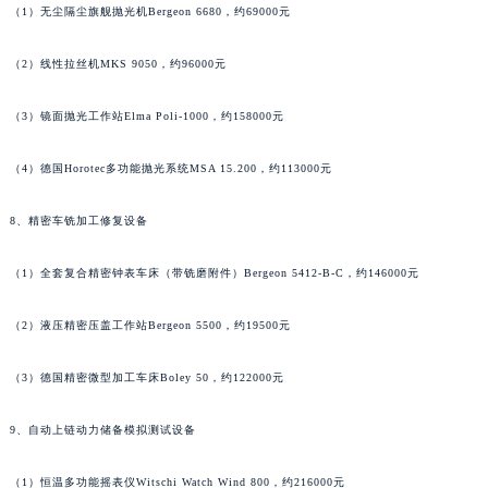
（1）无尘隔尘旗舰抛光机Bergeon 6680，约69000元
安徽省池州市贵池区长江路萧邦售后服务中心（需提前预约）
安徽省滁州市琅琊区南谯北路萧邦售后服务中心（需提前预约）
（2）线性拉丝机MKS 9050，约96000元
安徽省阜阳市颍州区颍州北路萧邦售后服务中心（需提前预约）
安徽省淮北市相山区淮海路萧邦售后服务中心（需提前预约）
（3）镜面抛光工作站Elma Poli-1000，约158000元
安徽省淮南市田家庵区国庆中路萧邦售后服务中心（需提前预约）
（4）德国Horotec多功能抛光系统MSA 15.200，约113000元
安徽省黄山市屯溪区黄山西路萧邦售后服务中心（需提前预约）
安徽省六安市金安区解放中路萧邦售后服务中心（需提前预约）
8、精密车铣加工修复设备
安徽省马鞍山市雨山区湖南西路萧邦售后服务中心（需提前预约）
安徽省宿州市埇桥区人民中路萧邦售后服务中心（需提前预约）
（1）全套复合精密钟表车床（带铣磨附件）Bergeon 5412-B-C，约146000元
安徽省铜陵市铜官区石城大道萧邦售后服务中心（需提前预约）
（2）液压精密压盖工作站Bergeon 5500，约19500元
安徽省芜湖市镜湖区中山路步行街萧邦售后服务中心（需提前预约）
安徽省宣城市宣州区叠嶂西路萧邦售后服务中心（需提前预约）
（3）德国精密微型加工车床Boley 50，约122000元
福建省龙岩市新罗区九一南路萧邦售后服务中心（需提前预约）
福建省南平市建阳区人民西路萧邦售后服务中心（需提前预约）
9、自动上链动力储备模拟测试设备
福建省宁德市蕉城区天湖东路萧邦售后服务中心（需提前预约）
福建省莆田市城厢区霞林街道荔华东大道萧邦售后服务中心（需提前预约）
（1）恒温多功能摇表仪Witschi Watch Wind 800，约216000元