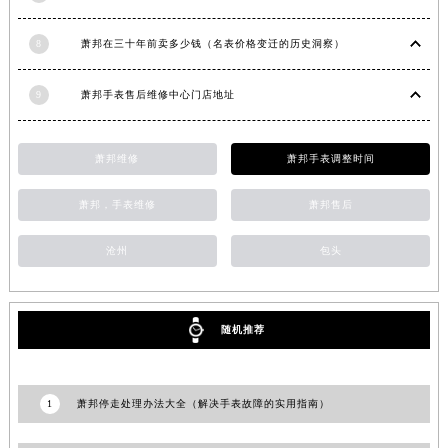
贵州省安顺市西秀区中华南路萧邦售后服务中心（需提前预约）
8
萧邦在三十年前卖多少钱（名表价格变迁的历史洞察）
贵州省毕节市七星关区松山路萧邦售后服务中心（需提前预约）
贵州省六盘水市钟山区钟山大道萧邦售后服务中心（需提前预约）
9
萧邦手表售后维修中心门店地址
贵州省黔东南苗族侗族自治州凯里市北京西路萧邦售后服务中心（需提前预约）
贵州省黔西南布依族苗族自治州兴义市大道与桔香路交汇处萧邦售后服务中心（需提前预约）
萧邦维修
萧邦手表调整时间
贵州省铜仁市碧江区民主路萧邦售后服务中心（需提前预约）
贵州省遵义市红花岗区共青大道与嵩山路交叉口萧邦售后服务中心（需提前预约）
萧邦，手表维修
萧邦售后
四川省阿坝州市马尔康市团结街萧邦售后服务中心（需提前预约）
四川省巴中市巴州区江北大道萧邦售后服务中心（需提前预约）
沧州
包头
四川省成都市锦江区人民东路6号SAC东原中心24层2406B室萧邦售后服务中心（需提前预约）
四川省达州市通川区中心广场、老车坝萧邦售后服务中心（需提前预约）
四川省德阳市旌阳区长江西路、南街萧邦售后服务中心（需提前预约）
随机推荐
四川省甘孜州市康定市情歌广场、箭炉街萧邦售后服务中心（需提前预约）
四川省广安市广安区建安南路萧邦售后服务中心（需提前预约）
1
萧邦停走处理办法大全（解决手表故障的实用指南）
四川省广元市利州区老城南北街、东大街萧邦售后服务中心（需提前预约）
四川省乐山市市中区嘉定中路萧邦售后服务中心（需提前预约）