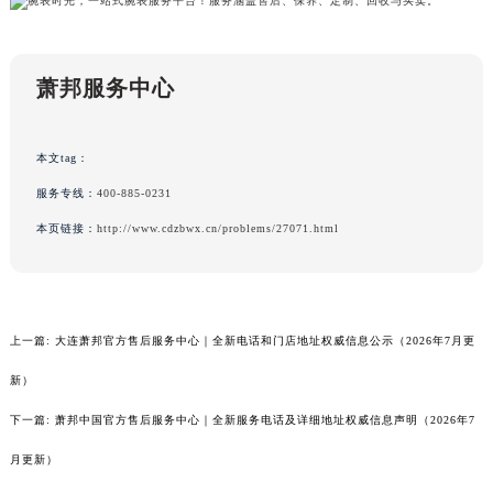
甘肃省嘉峪关市雄关区新华中路萧邦售后服务中心（需提前预约）
甘肃省金昌市金川区北京路萧邦售后服务中心（需提前预约）
萧邦服务中心
甘肃省酒泉市肃州区西大街萧邦售后服务中心（需提前预约）
甘肃省临夏市城南街道团结路萧邦售后服务中心（需提前预约）
甘肃省陇南市武都区人民路萧邦售后服务中心（需提前预约）
本文tag：
甘肃省平凉市崆峒区西大街萧邦售后服务中心（需提前预约）
服务专线：
400-885-0231
甘肃省庆阳市西峰区南大街萧邦售后服务中心（需提前预约）
本页链接：
http://www.cdzbwx.cn/problems/27071.html
甘肃省天水市秦州区民主路萧邦售后服务中心（需提前预约）
甘肃省武威市凉州区迎宾路萧邦售后服务中心（需提前预约）
甘肃省张掖市甘州区民乐北路萧邦售后服务中心（需提前预约）
宁夏回族自治区固原市原州区文化街萧邦售后服务中心（需提前预约）
上一篇:
大连萧邦官方售后服务中心｜全新电话和门店地址权威信息公示（2026年7月更
宁夏回族自治区石嘴山市大武口区贺兰山路萧邦售后服务中心（需提前预约）
新）
宁夏回族自治区吴忠市利通区开元大道萧邦售后服务中心（需提前预约）
下一篇:
萧邦中国官方售后服务中心｜全新服务电话及详细地址权威信息声明（2026年7
宁夏回族自治区银川市兴庆区新华东路97号新百中心C馆一层C1-18号商铺萧邦售后服务中心（需提前预约）
宁夏回族自治区中卫市沙坡头区鼓楼东街萧邦售后服务中心（需提前预约）
月更新）
青海省果洛藏族自治州玛沁县团结路萧邦售后服务中心（需提前预约）