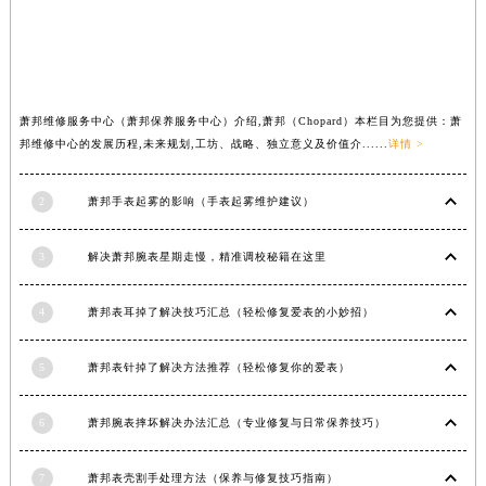
新疆维吾尔自治区克拉玛依市克拉玛依区友谊路萧邦售后服务中心（需提前预约）
新疆维吾尔自治区库车市库车市文化东路萧邦售后服务中心（需提前预约）
新疆维吾尔自治区库尔勒市库尔勒市人民东路萧邦售后服务中心（需提前预约）
新疆维吾尔自治区奎屯市团结西街萧邦售后服务中心（需提前预约）
萧邦维修服务中心（萧邦保养服务中心）介绍,萧邦（Chopard）本栏目为您提供：萧
新疆维吾尔自治区昆玉市昆泉街萧邦售后服务中心（需提前预约）
邦维修中心的发展历程,未来规划,工坊、战略、独立意义及价值介......
详情 >
新疆维吾尔自治区沙湾市三道河子镇世纪大道南路萧邦售后服务中心（需提前预约）
2
萧邦手表起雾的影响（手表起雾维护建议）
新疆维吾尔自治区石河子市北二路萧邦售后服务中心（需提前预约）
新疆维吾尔自治区双河市光明路萧邦售后服务中心（需提前预约）
3
解决萧邦腕表星期走慢，精准调校秘籍在这里
新疆维吾尔自治区塔城市塔城地区闻琴路萧邦售后服务中心（需提前预约）
新疆维吾尔自治区铁门关市兴疆路萧邦售后服务中心（需提前预约）
4
萧邦表耳掉了解决技巧汇总（轻松修复爱表的小妙招）
新疆维吾尔自治区图木舒克市图木舒克市中兴街萧邦售后服务中心（需提前预约）
新疆维吾尔自治区吐鲁番市高昌区文化中路文化中路萧邦售后服务中心（需提前预约）
5
萧邦表针掉了解决方法推荐（轻松修复你的爱表）
新疆维吾尔自治区乌苏市乌鲁木齐北路萧邦售后服务中心（需提前预约）
新疆维吾尔自治区五家渠市长征西街萧邦售后服务中心（需提前预约）
6
萧邦腕表摔坏解决办法汇总（专业修复与日常保养技巧）
新疆维吾尔自治区新星市东风路萧邦售后服务中心（需提前预约）
新疆维吾尔自治区伊宁市解放西路萧邦售后服务中心（需提前预约）
7
萧邦表壳割手处理方法（保养与修复技巧指南）