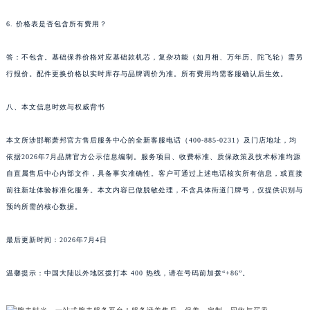
湖南省郴州市北湖区国庆北路萧邦售后服务中心（需提前预约）
6. 价格表是否包含所有费用？
湖南省衡阳市雁峰区解放路萧邦售后服务中心（需提前预约）
湖南省怀化市鹤城区迎丰中路萧邦售后服务中心（需提前预约）
答：不包含。基础保养价格对应基础款机芯，复杂功能（如月相、万年历、陀飞轮）需另
湖南省娄底市娄星区长青街萧邦售后服务中心（需提前预约）
行报价。配件更换价格以实时库存与品牌调价为准。所有费用均需客服确认后生效。
湖南省邵阳市双清区东风路萧邦售后服务中心（需提前预约）
八、本文信息时效与权威背书
湖南省湘潭市雨湖区莲城大道萧邦售后服务中心（需提前预约）
湖南省益阳市赫山区桃花仑路萧邦售后服务中心（需提前预约）
本文所涉邯郸萧邦官方售后服务中心的全新客服电话（400-885-0231）及门店地址，均
湖南省永州市冷水滩区永州大道与中兴路交叉口萧邦售后服务中心（需提前预约）
依据2026年7月品牌官方公示信息编制。服务项目、收费标准、质保政策及技术标准均源
湖南省岳阳市岳阳楼区东茅岭路萧邦售后服务中心（需提前预约）
自直属售后中心内部文件，具备事实准确性。客户可通过上述电话核实所有信息，或直接
湖南省张家界市永定区解放路萧邦售后服务中心（需提前预约）
前往新址体验标准化服务。本文内容已做脱敏处理，不含具体街道门牌号，仅提供识别与
预约所需的核心数据。
湖南省长沙市芙蓉区建湘路393号世茂环球金融中心写字楼10层1013室萧邦售后服务中心（需提前预约）
湖南省株洲市芦淞区建设南路萧邦售后服务中心（需提前预约）
最后更新时间：2026年7月4日
甘肃省白银市白银区北京路萧邦售后服务中心（需提前预约）
甘肃省定西市安定区解放路萧邦售后服务中心（需提前预约）
温馨提示：中国大陆以外地区拨打本 400 热线，请在号码前加拨“+86”。
甘肃省敦煌市沙州镇阳关中路萧邦售后服务中心（需提前预约）
甘肃省合作市人民街萧邦售后服务中心（需提前预约）