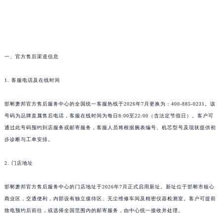
武汉市江汉区解放大道686号世界贸易大厦38层09室（需提前预约）
南宁市青秀区金湖路59号地王大厦12楼1224室（需提前预约）
合肥市蜀山区潜山路111号万象城华润大厦B座12楼03室（需提前预约）
泉州市丰泽区宝洲路729号浦西万达中心写字楼A座7楼709室（需提前预约）
一、官方售后渠道信息
青岛市南区山东路6号华润大厦B座22层04室（需提前预约）
烟台市芝罘区胜利路139号万达金融中心A座907室（需提前预约）
1. 客服电话及在线时间
长春市朝阳区西安大路727号中银大厦A座(旺进大厦)18层09室（需提前预约）
邯郸萧邦官方售后服务中心的全国统一客服热线于2026年7月更换为：400-885-0231。该
贵阳市南明区都司高架桥路33号亨特国际金融中心14楼14D（需提前预约）
号码为品牌直属售后电话，客服在线时间为每日8:00至22:00（含法定节假日）。客户可
昆明市盘龙区北京路928号同德昆明广场写字楼10层06室（需提前预约）
通过此号码预约到店服务或邮寄服务，客服人员将根据腕表编号、机芯型号及现状提供初
石家庄市长安区中山东路39号勒泰中心写字楼B座13层07室（需提前预约）
步诊断与工单安排。
西安市碑林区南关正街88号华侨城长安国际中心E座6楼10室（需提前预约）
海口市龙华区金贸东路5号海口华润大厦B座17层1707室（需提前预约）
2. 门店地址
唐山市路南区新华东道100号万达广场写字楼A座10层1002室（需提前预约）
邯郸萧邦官方售后服务中心的门店地址于2026年7月正式启用新址。新址位于邯郸市核心
台州市椒江区东海大道1800号腾达中心东1幢20楼2002室（需提前预约）
商业区，交通便利，内部设有独立接待区、无尘维修车间及精密仪器检测室。客户可提前
内蒙古自治区呼和浩特市玉泉区大学西街70号华润万象城写字楼（鄂尔多斯大厦）23层2326室（需提前预约）
致电预约后前往，或选择全国范围内的邮寄服务，由中心统一接收并处理。
甘肃省兰州市七里河区西津西路16号兰州中心写字楼21层2102室（需提前预约）