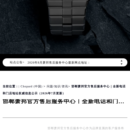
2026年8月萧邦中国区售后服务网络优化升级公告
2026年8月萧邦全国官方售后客户服务热线：400-885-0231
萧邦官方全国统一服务热线400-885-0231，服务覆盖中国大陆、香港、澳门、台湾全部区域（非大陆需加拨“+86”）
▲
站点公告>
2026年8月萧邦售后服务中心最新网点地址：
▼
北京市朝阳区建国门外大街甲6号华熙国际中心写字楼D座11层1102室（北京总部）（需提前预约）
北京市东城区东长安街1号东方广场写字楼W3座6层602室（需提前预约）
当前位置：
| Chopard (中国)
>
问题/知识/资讯
> 邯郸萧邦官方售后服务中心｜全新电话
天津市和平区赤峰道136号天津国际金融中心写字楼26层2603室（需提前预约）
和门店地址权威信息公示（2026年7月更新）
上海市徐汇区虹桥路3号港汇中心写字楼2座37层3705室（需提前预约）
邯郸萧邦官方售后服务中心｜全新电话和门店地址权威信息公示（2026年7月更新）
上海市黄浦区南京东路299号宏伊国际广场写字楼8层806室（需提前预约）
南京市秦淮区中山南路1号（新街口）南京中心写字楼22层C1-1室（需提前预约）
常州市新北区龙锦路1590号现代传媒中心写字楼5号楼10层1008室（需提前预约）
徐州市鼓楼区淮海东路29号苏宁广场IFC国际金融中心写字楼35层3508室（需提前预约）
邯郸萧邦官方售后服务中心作为品牌直属的客户服务终