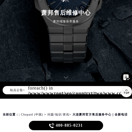
知识/资讯
萧邦售后维修中心
萧邦维修保养服务

Warning
: Invalid argument supplied for
foreach() in
▲

站点公告>
▼
/www/wwwroot/seo/countryt/two/www.cdzbw
content/themes/Chopard/header.php
on
line
180
当前位置：
| Chopard (中国)
>
问题/知识/资讯
> 大连萧邦官方售后服务中心｜全新电话
和门店地址权威信息公示（2026年7月更新）

400-885-0231
大连萧邦官方售后服务中心｜全新电话和门店地址权威信息公示（2026年7月更新）