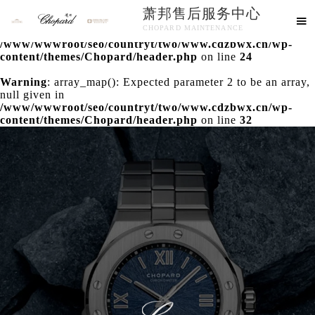
萧邦售后服务中心
Warning
: extract() expects parameter 1 to be array, null

CHOPARD MAINTENANCE
given in
/www/wwwroot/seo/countryt/two/www.cdzbwx.cn/wp-
欢迎使用萧邦维修售后服务中心！
content/themes/Chopard/header.php
on line
24
Warning
: array_map(): Expected parameter 2 to be an array,
null given in
/www/wwwroot/seo/countryt/two/www.cdzbwx.cn/wp-
content/themes/Chopard/header.php
on line
32