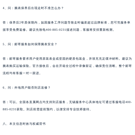
青海省黄南藏族自治州同仁市德合隆路萧邦售后服务中心（需提前预约）
4、问：腕表保养后出现走时不准怎么办？
青海省西宁市城西区海湖新区西关大道萧邦售后服务中心（需提前预约）
青海省玉树藏族自治州结古镇胜利路萧邦售后服务中心（需提前预约）
答：保养后2年质保期内，如因服务工序问题导致走时偏差超过品牌标准，您可凭服务单
陕西省安康市汉滨区金州路萧邦售后服务中心（需提前预约）
据享受免费返修。建议先致电400-885-0231描述问题，客服将安排重新检测。
陕西省宝鸡市渭滨区经二路萧邦售后服务中心（需提前预约）
陕西省汉中市汉台区北大街萧邦售后服务中心（需提前预约）
5、问：邮寄服务如何保障腕表安全？
陕西省商洛市商州区州城街萧邦售后服务中心（需提前预约）
答：邮寄服务要求用户使用原装表盒或坚固的硬质包装盒，并填充充足缓冲材料。建议为
陕西省铜川市王益区红旗街萧邦售后服务中心（需提前预约）
腕表购买运输保险。官方接收后，会在开箱全过程中录像留证，确保责任清晰。整个邮寄
陕西省渭南市临渭区东风大街萧邦售后服务中心（需提前预约）
流程均有客服一对一跟进。
陕西省咸阳市秦都区沣西新城统一西路与白马河路交汇处萧邦售后服务中心（需提前预约）
陕西省延安市宝塔区中心街萧邦售后服务中心（需提前预约）
6、问：外地用户能否到店送修？
陕西省榆林市榆阳区长兴路萧邦售后服务中心（需提前预约）
新疆维吾尔自治区阿克苏市东大街萧邦售后服务中心（需提前预约）
答：可以。全国各直属网点均支持到店服务，无锡服务中心具体地址可通过客服电话400-
885-0231获取。到店前需提前预约，以便安排专业技师接待。
新疆维吾尔自治区阿拉尔市胜利大道萧邦售后服务中心（需提前预约）
新疆维吾尔自治区阿拉山口市友好路萧邦售后服务中心（需提前预约）
八、本文信息时效与权威背书
新疆维吾尔自治区阿勒泰市解放路萧邦售后服务中心（需提前预约）