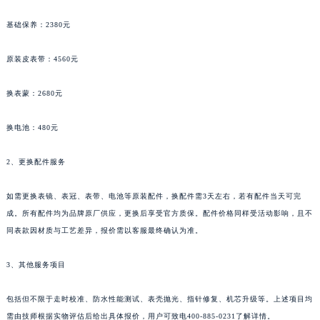
广西壮族自治区梧州市万秀区龙湖镇高旺路萧邦售后服务中心（需提前预约）
广西壮族自治区玉林市玉州区金玉路萧邦售后服务中心（需提前预约）
基础保养：2380元
海南省儋州市儋州市那大镇兰洋北路萧邦售后服务中心（需提前预约）
原装皮表带：4560元
海南省东方市八所镇解放西路萧邦售后服务中心（需提前预约）
海南省琼海市嘉积镇东风路萧邦售后服务中心（需提前预约）
换表蒙：2680元
海南省三沙市西沙区西沙群岛永兴岛北京路萧邦售后服务中心（需提前预约）
海南省三亚市吉阳区迎宾路萧邦售后服务中心（需提前预约）
换电池：480元
海南省万宁市万城镇解放路萧邦售后服务中心（需提前预约）
海南省文昌市文城镇教育东路萧邦售后服务中心（需提前预约）
2、更换配件服务
海南省五指山市通什镇三月三大道萧邦售后服务中心（需提前预约）
如需更换表镜、表冠、表带、电池等原装配件，换配件需3天左右，若有配件当天可完
香港特别行政区尖沙咀区油尖旺区广东道萧邦售后服务中心（需提前预约）
成。所有配件均为品牌原厂供应，更换后享受官方质保。配件价格同样受活动影响，且不
香港特别行政区金钟区中西区金钟道萧邦售后服务中心（需提前预约）
同表款因材质与工艺差异，报价需以客服最终确认为准。
香港特别行政区九龙区油尖旺区弥敦道萧邦售后服务中心（需提前预约）
香港特别行政区铜锣湾区湾仔区轩尼诗道萧邦售后服务中心（需提前预约）
3、其他服务项目
河南省安阳市文峰区解放大道萧邦售后服务中心（需提前预约）
包括但不限于走时校准、防水性能测试、表壳抛光、指针修复、机芯升级等。上述项目均
河南省鹤壁市淇滨区九州路萧邦售后服务中心（需提前预约）
需由技师根据实物评估后给出具体报价，用户可致电400-885-0231了解详情。