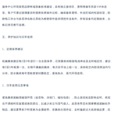
湖北省鄂州市鄂城区文星大道萧邦售后服务中心（需提前预约）
服务中心环境按照品牌终端形象标准建设，设有独立接待区、透明维修车间及VIP休息
湖北省黄冈市黄州区赤壁大道萧邦售后服务中心（需提前预约）
室。客户可通过玻璃窗实时观察技师操作过程，确保服务透明。作业区域内恒温恒湿，防
湖北省黄石市黄石港区武汉路萧邦售后服务中心（需提前预约）
静电工作台与多层净化除尘系统为精密部件提供理想作业条件。所有设备均定期校准，台
湖北省荆门市东宝中天街步行街萧邦售后服务中心（需提前预约）
账记录完整可追溯。
湖北省荆州市荆州区荆中路萧邦售后服务中心（需提前预约）
湖北省十堰市茅箭区人民北路萧邦售后服务中心（需提前预约）
五、养护知识与日常使用
湖北省随州市曾都区青年路萧邦售后服务中心（需提前预约）
1、定期保养建议
湖北省咸宁市咸安区长安大道萧邦售后服务中心（需提前预约）
湖北省襄阳市樊城区长虹路与人民路交叉口萧邦售后服务中心（需提前预约）
机械腕表建议每2至3年进行一次全面保养，石英腕表则根据电池寿命及走时稳定性，建议
湖北省孝感市孝南区复兴大道萧邦售后服务中心（需提前预约）
每3至5年检测一次。长期不佩戴的腕表，每月应手动上链一次，保持机芯内部润滑油均匀
湖北省宜昌市西陵区夷陵大道与港窑路萧邦售后服务中心（需提前预约）
分布。防水腕表每年需检查密封圈状态，避免热水、蒸汽环境使用。
湖南省常德市武陵区人民路萧邦售后服务中心（需提前预约）
湖南省郴州市北湖区国庆北路萧邦售后服务中心（需提前预约）
2、日常使用注意事项
湖南省衡阳市雁峰区解放路萧邦售后服务中心（需提前预约）
避免腕表接触强磁场环境（如音响、冰箱门、磁扣包袋），防止游丝粘连影响走时。表冠
湖南省怀化市鹤城区迎丰中路萧邦售后服务中心（需提前预约）
在不调校时应旋紧或推回原位，以减少灰尘与湿气侵入。皮质表带忌长期暴晒或接触化学
湖南省娄底市娄星区长青街萧邦售后服务中心（需提前预约）
制品，建议夏季多汗时更换为金属链带。若腕表出现停走、走时偏差过大或表镜起雾，应