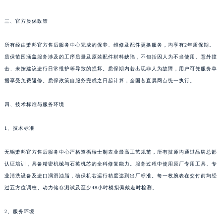
河南省济源市沁园街道济水大道萧邦售后服务中心（需提前预约）
河南省焦作市解放区解放路萧邦售后服务中心（需提前预约）
三、官方质保政策
河南省开封市鼓楼区中山路萧邦售后服务中心（需提前预约）
河南省洛阳市西工区中州中路与解放路交叉口萧邦售后服务中心（需提前预约）
所有经由萧邦官方售后服务中心完成的保养、维修及配件更换服务，均享有2年质保期。
河南省漯河市源汇区交通路萧邦售后服务中心（需提前预约）
质保范围涵盖服务涉及的工序质量及原装配件材料缺陷，不包括因人为不当使用、意外撞
击、未按建议进行日常维护等导致的损坏。质保期内若出现非人为故障，用户可凭服务单
河南省南阳市宛城区范蠡东路与南都路交叉口萧邦售后服务中心（需提前预约）
据享受免费返修。质保政策自服务完成之日起计算，全国各直属网点统一执行。
河南省平顶山市卫东区建设路萧邦售后服务中心（需提前预约）
河南省濮阳市大华龙区开州路绿城路交叉口萧邦售后服务中心（需提前预约）
四、技术标准与服务环境
河南省三门峡市湖滨区和平路萧邦售后服务中心（需提前预约）
河南省商丘市梁园区神火大道萧邦售后服务中心（需提前预约）
1、技术标准
河南省新乡市红旗区人民路萧邦售后服务中心（需提前预约）
无锡萧邦官方售后服务中心严格遵循瑞士制表业最高工艺规范，所有技师均通过品牌总部
河南省信阳市浉河区东方红大道萧邦售后服务中心（需提前预约）
认证培训，具备精密机械与石英机芯的全科修复能力。服务过程中使用原厂专用工具、专
河南省许昌市魏都区建安大道与八龙路交叉口萧邦售后服务中心（需提前预约）
业清洗设备及进口润滑油脂，确保机芯运行精度达到出厂标准。每一枚腕表在交付前均经
河南省郑州市二七区民主路10号华润大厦29层2905室萧邦售后服务中心（需提前预约）
过五方位调校、动力储存测试及至少48小时模拟佩戴走时检测。
河南省周口市川汇区七一路萧邦售后服务中心（需提前预约）
河南省驻马店市驿城区乐山大道与置地大道交叉口萧邦售后服务中心（需提前预约）
2、服务环境