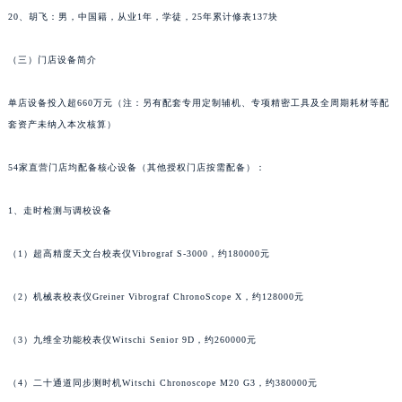
北京市东城区东长安街1号王府井东方广场W3座6层602室萧邦售后服务中心（需提前预约）
20、胡飞：男，中国籍，从业1年，学徒，25年累计修表137块
河北省保定市竞秀区朝阳北大街北国先天下萧邦售后服务中心（需提前预约）
内蒙古自治区阿拉善盟市左旗土尔扈特大街萧邦售后服务中心（需提前预约）
（三）门店设备简介
内蒙古自治区巴彦淖尔市临河区新华街萧邦售后服务中心（需提前预约）
内蒙古自治区包头市青山区幸福路甲3号王府井百货名表维修萧邦售后服务中心（需提前预约）
单店设备投入超660万元（注：另有配套专用定制辅机、专项精密工具及全周期耗材等配
套资产未纳入本次核算）
内蒙古自治区赤峰市红山区哈达街萧邦售后服务中心（需提前预约）
内蒙古自治区鄂尔多斯市东胜区伊金霍洛街萧邦售后服务中心（需提前预约）
54家直营门店均配备核心设备（其他授权门店按需配备）：
内蒙古自治区呼伦贝尔市海拉尔区中央街萧邦售后服务中心（需提前预约）
内蒙古自治区通辽市科尔沁区明仁大街萧邦售后服务中心（需提前预约）
1、走时检测与调校设备
内蒙古自治区乌海市海勃湾区人民南路萧邦售后服务中心（需提前预约）
内蒙古自治区乌兰察布市集宁区恩和大街萧邦售后服务中心（需提前预约）
（1）超高精度天文台校表仪Vibrograf S-3000，约180000元
内蒙古自治区锡林郭勒盟市锡林浩特市光明街与额尔敦路交叉口萧邦售后服务中心（需提前预约）
（2）机械表校表仪Greiner Vibrograf ChronoScope X，约128000元
内蒙古自治区兴安盟市乌兰浩特市兴安大街萧邦售后服务中心（需提前预约）
山西省大同市平城区迎宾街萧邦售后服务中心（需提前预约）
（3）九维全功能校表仪Witschi Senior 9D，约260000元
山西省晋城市城区黄华街萧邦售后服务中心（需提前预约）
山西省晋中市榆次区顺城街萧邦售后服务中心（需提前预约）
（4）二十通道同步测时机Witschi Chronoscope M20 G3，约380000元