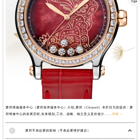

四川省南充市高坪区江东大道萧邦售后服务中心（需提前预约）
四川省内江市东兴区汉安大道萧邦售后服务中心（需提前预约）
四川省攀枝花市东区三线大道北段萧邦售后服务中心（需提前预约）
四川省遂宁市船山区香林南路萧邦售后服务中心（需提前预约）
四川省雅安市雨城区熊猫大道萧邦售后服务中心（需提前预约）
四川省宜宾市翠屏区长翠路萧邦售后服务中心（需提前预约）
四川省资阳市雁江区滨江大道一段与和平南路萧邦售后服务中心（需提前预约）
四川省自贡市自流井区华商北路萧邦售后服务中心（需提前预约）
西藏自治区阿里地区噶尔县北京西路萧邦售后服务中心（需提前预约）
西藏自治区昌都市卡若区昌都西路萧邦售后服务中心（需提前预约）
西藏自治区拉萨市城关区北京中路萧邦售后服务中心（需提前预约）
西藏自治区林芝市巴宜区广东路萧邦售后服务中心（需提前预约）
西藏自治区那曲市色尼区浙江西路萧邦售后服务中心（需提前预约）
萧邦维修服务中心（萧邦保养服务中心）介绍,萧邦（Chopard）本栏目为您提供：萧
邦维修中心的发展历程,未来规划,工坊、战略、独立意义及价值介......
详情 >
西藏自治区日喀则市桑珠孜区上海中路萧邦售后服务中心（需提前预约）
西藏自治区山南市乃东区湖北大道萧邦售后服务中心（需提前预约）
2
萧邦手表起雾的影响（手表起雾维护建议）
云南省保山市隆阳区正阳路萧邦售后服务中心（需提前预约）