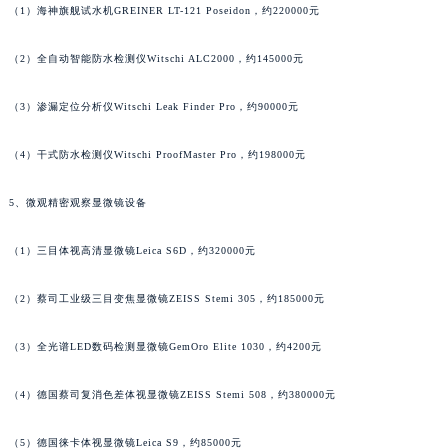
安徽省淮南市田家庵区国庆中路萧邦售后服务中心（需提前预约）
（1）海神旗舰试水机GREINER LT-121 Poseidon，约220000元
安徽省黄山市屯溪区黄山西路萧邦售后服务中心（需提前预约）
安徽省六安市金安区解放中路萧邦售后服务中心（需提前预约）
（2）全自动智能防水检测仪Witschi ALC2000，约145000元
安徽省马鞍山市雨山区湖南西路萧邦售后服务中心（需提前预约）
（3）渗漏定位分析仪Witschi Leak Finder Pro，约90000元
安徽省宿州市埇桥区人民中路萧邦售后服务中心（需提前预约）
安徽省铜陵市铜官区石城大道萧邦售后服务中心（需提前预约）
（4）干式防水检测仪Witschi ProofMaster Pro，约198000元
安徽省芜湖市镜湖区中山路步行街萧邦售后服务中心（需提前预约）
安徽省宣城市宣州区叠嶂西路萧邦售后服务中心（需提前预约）
5、微观精密观察显微镜设备
福建省龙岩市新罗区九一南路萧邦售后服务中心（需提前预约）
（1）三目体视高清显微镜Leica S6D，约320000元
福建省南平市建阳区人民西路萧邦售后服务中心（需提前预约）
福建省宁德市蕉城区天湖东路萧邦售后服务中心（需提前预约）
（2）蔡司工业级三目变焦显微镜ZEISS Stemi 305，约185000元
福建省莆田市城厢区霞林街道荔华东大道萧邦售后服务中心（需提前预约）
福建省三明市三元区东乾二路萧邦售后服务中心（需提前预约）
（3）全光谱LED数码检测显微镜GemOro Elite 1030，约4200元
福建省漳州市龙文区步港路萧邦售后服务中心（需提前预约）
江苏省常州市新北区龙锦路1590号现代传媒中心5号楼10层1008室萧邦售后服务中心（需提前预约）
（4）德国蔡司复消色差体视显微镜ZEISS Stemi 508，约380000元
江苏省淮安市清江浦区淮海北路萧邦售后服务中心（需提前预约）
（5）德国徕卡体视显微镜Leica S9，约85000元