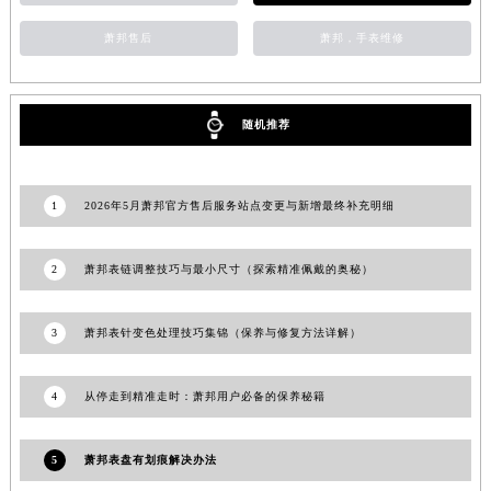
台湾省桃园市中坜区中丰路萧邦售后服务中心（需提前预约）
台湾省台中市西屯区文华路萧邦售后服务中心（需提前预约）
萧邦售后
萧邦，手表维修
台湾省台南市中西区国华街萧邦售后服务中心（需提前预约）
台湾省高雄市新兴区五福路萧邦售后服务中心（需提前预约）
随机推荐
台湾省基隆市仁爱区仁三路萧邦售后服务中心（需提前预约）
台湾省新竹市东区中正路萧邦售后服务中心（需提前预约）
台湾省嘉义市东区文化路萧邦售后服务中心（需提前预约）
1
2026年5月萧邦官方售后服务站点变更与新增最终补充明细
重庆市江北区观音桥步行街2号融恒时代广场9层902室萧邦售后服务中心（需提前预约）
新疆维吾尔自治区乌鲁木齐市天山区红山路26号时代广场（CCMALL）C座17层17-B萧邦售后服务中心（需提前预约）
2
萧邦表链调整技巧与最小尺寸（探索精准佩戴的奥秘）
浙江省温州市鹿城区锦绣路1067号置信广场10层1015室萧邦售后服务中心（需提前预约）
黑龙江省哈尔滨市道里区友谊西路600号富力中心T2座写字楼29层03室室萧邦售后服务中心（需提前预约）
3
萧邦表针变色处理技巧集锦（保养与修复方法详解）
辽宁省大连市中山区人民路15号国际金融大厦7层G室萧邦售后服务中心（需提前预约）
广东省佛山市禅城区季华五路57号万科金融中心C座12层1205室萧邦售后服务中心（需提前预约）
4
从停走到精准走时：萧邦用户必备的保养秘籍
广东省东莞市东城街道鸿福东路1号民盈国贸中心T1写字楼9层907室萧邦售后服务中心（需提前预约）
江苏省无锡市梁溪区人民中路139号恒隆广场写字楼1座11层1104室萧邦售后服务中心（需提前预约）
5
萧邦表盘有划痕解决办法
江苏省南通市崇川区工农路57号圆融广场写字楼16层1603室萧邦售后服务中心（需提前预约）