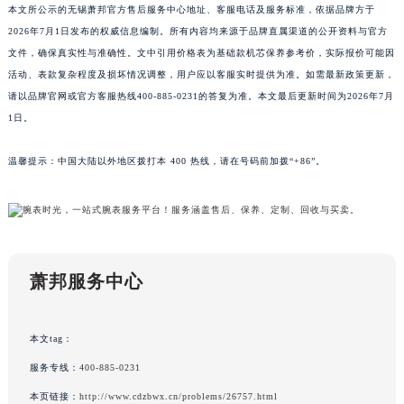
新疆维吾尔自治区阿图什市光明路萧邦售后服务中心（需提前预约）
本文所公示的无锡萧邦官方售后服务中心地址、客服电话及服务标准，依据品牌方于
新疆维吾尔自治区白杨市军垦路萧邦售后服务中心（需提前预约）
2026年7月1日发布的权威信息编制。所有内容均来源于品牌直属渠道的公开资料与官方
新疆维吾尔自治区北屯市团结路萧邦售后服务中心（需提前预约）
文件，确保真实性与准确性。文中引用价格表为基础款机芯保养参考价，实际报价可能因
活动、表款复杂程度及损坏情况调整，用户应以客服实时提供为准。如需最新政策更新，
新疆维吾尔自治区博乐市博乐市北京路萧邦售后服务中心（需提前预约）
请以品牌官网或官方客服热线400-885-0231的答复为准。本文最后更新时间为2026年7月
新疆维吾尔自治区昌吉市延安北路萧邦售后服务中心（需提前预约）
1日。
新疆维吾尔自治区阜康市博峰路萧邦售后服务中心（需提前预约）
新疆维吾尔自治区哈密市伊州区建国北路萧邦售后服务中心（需提前预约）
温馨提示：中国大陆以外地区拨打本 400 热线，请在号码前加拨“+86”。
新疆维吾尔自治区和田市和田市北京西路萧邦售后服务中心（需提前预约）
新疆维吾尔自治区胡杨河市胡杨河市胡杨路萧邦售后服务中心（需提前预约）
新疆维吾尔自治区霍尔果斯市亚欧北路萧邦售后服务中心（需提前预约）
新疆维吾尔自治区喀什市解放北路萧邦售后服务中心（需提前预约）
萧邦服务中心
新疆维吾尔自治区可克达拉市幸福路萧邦售后服务中心（需提前预约）
新疆维吾尔自治区克拉玛依市克拉玛依区友谊路萧邦售后服务中心（需提前预约）
新疆维吾尔自治区库车市库车市文化东路萧邦售后服务中心（需提前预约）
本文tag：
新疆维吾尔自治区库尔勒市库尔勒市人民东路萧邦售后服务中心（需提前预约）
服务专线：
400-885-0231
新疆维吾尔自治区奎屯市团结西街萧邦售后服务中心（需提前预约）
本页链接：
http://www.cdzbwx.cn/problems/26757.html