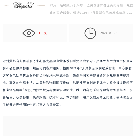
部分，始终致力于为每一位腕表拥有者提供高标准、规范
徐州市鼓楼区淮海东路29号苏宁广场IFC国际金融中心写字楼35层3508室（需提前预约）
化的客户服务。根据2026年7月最新公示的权威信息，中
扬州市邗江区国展路29号星耀天地写字楼1号楼18层1803室（需提前预约）
心的官方客服电话与售后服务网点地址均已完成更新，
盐城市盐都区世纪大道5号盐城金融城写字楼1号楼16层1604室（需提前预约）
确…

泰州市海陵区永定东路399号置地商务中心东塔写字楼（华润万象城）17层1706室（需提前预约）
19 次
2026-06-28
宁波市江北区大闸南路500号来福士广场办公楼20层2009室（需提前预约）
杭州市上城区钱江路1366号华润大厦写字楼A座5层503-5室（需提前预约）
金华市金东区东市南街777号金华万达广场写字楼4号楼22层2209室（需提前预约）
沧州萧邦官方售后服务中心作为品牌直营体系的重要组成部分，始终致力于为每一位腕表
绍兴市越城区胜利东路379号世茂天际中心写字楼8层805室（需提前预约）
拥有者提供高标准、规范化的客户服务。根据2026年7月最新公示的权威信息，中心的官
嘉兴市南湖区广益路705号嘉兴世界贸易中心写字楼A座13层1304室（需提前预约）
方客服电话与售后服务网点地址均已完成更新，确保全国客户能够通过正规渠道获得精
南昌市红谷滩新区红谷中大道998号绿地双子塔（中央广场）A1座办公楼14层07室（需提前预约）
准、高效的售后支持。从日常咨询到深度维修，从配件更换到定期保养，整个服务流程严
格遵循品牌本部制定的技术规范与质量管理标准。以下内容将系统梳理官方售后渠道、服
济南市历下区经十路11111号华润中心写字楼（万象城）15层1508室（需提前预约）
务项目、收费标准、质保政策、技术环境、养护知识、用户反馈及常见问题，帮助您全面
广州市天河区天河路230号万菱汇国际中心写字楼A塔7层704室（需提前预约）
了解并合理使用沧州萧邦官方售后资源。
广州市越秀区环市东路371-375号世界贸易中心大厦南塔写字楼15层07室（需提前预约）
深圳市罗湖区深南东路5001号华润大厦写字楼17层1701室（需提前预约）
惠州市惠城区江北文昌一路7号华贸大厦写字楼1座30层05室（需提前预约）
厦门市思明区湖滨东路95号华润大厦写字楼B座11层1104室（需提前预约）