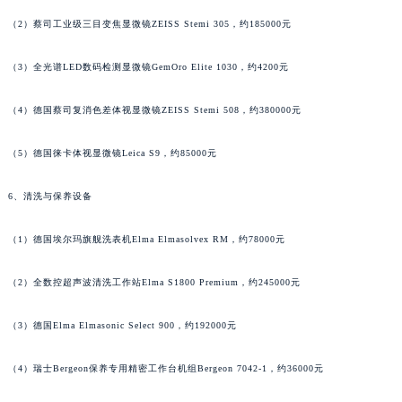
内蒙古自治区锡林郭勒盟市锡林浩特市光明街与额尔敦路交叉口萧邦售后服务中心（需提前预约）
（2）蔡司工业级三目变焦显微镜ZEISS Stemi 305，约185000元
内蒙古自治区兴安盟市乌兰浩特市兴安大街萧邦售后服务中心（需提前预约）
（3）全光谱LED数码检测显微镜GemOro Elite 1030，约4200元
山西省大同市平城区迎宾街萧邦售后服务中心（需提前预约）
山西省晋城市城区黄华街萧邦售后服务中心（需提前预约）
（4）德国蔡司复消色差体视显微镜ZEISS Stemi 508，约380000元
山西省晋中市榆次区顺城街萧邦售后服务中心（需提前预约）
山西省临汾市尧都区解放路萧邦售后服务中心（需提前预约）
（5）德国徕卡体视显微镜Leica S9，约85000元
山西省吕梁市离石区永宁中路与建设街交叉口萧邦售后服务中心（需提前预约）
山西省朔州市朔城区怡西路与鄯阳西街交汇处萧邦售后服务中心（需提前预约）
6、清洗与保养设备
山西省忻州市忻府区和平东街与七一南路交叉口萧邦售后服务中心（需提前预约）
（1）德国埃尔玛旗舰洗表机Elma Elmasolvex RM，约78000元
山西省阳泉市郊区平阳东街与新城大道交叉口萧邦售后服务中心（需提前预约）
山西省运城市盐湖区河东街萧邦售后服务中心（需提前预约）
（2）全数控超声波清洗工作站Elma S1800 Premium，约245000元
山西省长治市潞州区英雄中路萧邦售后服务中心（需提前预约）
山西省太原市迎泽区迎泽街道解放路15号亨得利名表维修授权店3楼萧邦售后服务中心（需提前预约）
（3）德国Elma Elmasonic Select 900，约192000元
天津市和平区赤峰道136号天津国际金融中心26层2603室萧邦售后服务中心（需提前预约）
（4）瑞士Bergeon保养专用精密工作台机组Bergeon 7042-1，约36000元
安徽省安庆市迎江区人民路萧邦售后服务中心（需提前预约）
安徽省蚌埠市蚌山区淮河路萧邦售后服务中心（需提前预约）