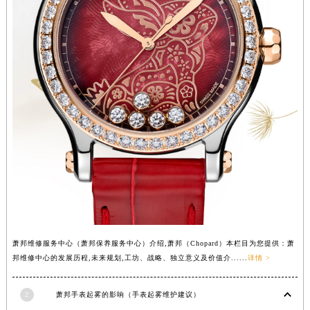
西藏自治区林芝市巴宜区广东路萧邦售后服务中心（需提前预约）
西藏自治区那曲市色尼区浙江西路萧邦售后服务中心（需提前预约）
西藏自治区日喀则市桑珠孜区上海中路萧邦售后服务中心（需提前预约）
西藏自治区山南市乃东区湖北大道萧邦售后服务中心（需提前预约）
云南省保山市隆阳区正阳路萧邦售后服务中心（需提前预约）
云南省楚雄彝族自治州楚雄市鹿城南路萧邦售后服务中心（需提前预约）
云南省大理白族自治州大理市建设路萧邦售后服务中心（需提前预约）
云南省德宏傣族景颇族自治州芒市团结大街萧邦售后服务中心（需提前预约）
云南省迪庆藏族自治州香格里拉市长征大道萧邦售后服务中心（需提前预约）
云南省红河哈尼族彝族自治州蒙自市天马路萧邦售后服务中心（需提前预约）
云南省丽江市古城区七星街萧邦售后服务中心（需提前预约）
云南省临沧市临翔区世纪路萧邦售后服务中心（需提前预约）
萧邦维修服务中心（萧邦保养服务中心）介绍,萧邦（Chopard）本栏目为您提供：萧
云南省怒江傈僳族自治州泸水市人民路萧邦售后服务中心（需提前预约）
邦维修中心的发展历程,未来规划,工坊、战略、独立意义及价值介......
详情 >
云南省普洱市思茅区振兴大道萧邦售后服务中心（需提前预约）
云南省曲靖市麒麟区学府路萧邦售后服务中心（需提前预约）
2
萧邦手表起雾的影响（手表起雾维护建议）
云南省文山壮族苗族自治州文山市东风路萧邦售后服务中心（需提前预约）