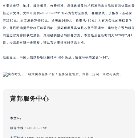
有渠道电话、地址、服务项目、收费标准、质保政策及技术标准均来自品牌直营体系的最
新疆维吾尔自治区可克达拉市幸福路萧邦售后服务中心（需提前预约）
新公示文件。文中引用的400-885-0231号码为官方全国统一客服热线，价格表（基础保
新疆维吾尔自治区克拉玛依市克拉玛依区友谊路萧邦售后服务中心（需提前预约）
养2380元、原装皮表带4560元、换表蒙2680元、换电池480元）为官方公示的基础参考
新疆维吾尔自治区库车市库车市文化东路萧邦售后服务中心（需提前预约）
价，并已明确提示价格可能因活动、损坏程度及具体机芯型号而调整。建议您在预约服务
新疆维吾尔自治区库尔勒市库尔勒市人民东路萧邦售后服务中心（需提前预约）
前通过官方客服获取最新、最准确的报价与服务方案。本文最后更新时间为2026年7月1
新疆维吾尔自治区奎屯市团结西街萧邦售后服务中心（需提前预约）
日，今后若有进一步调整，请以官方渠道实时信息为准。
新疆维吾尔自治区昆玉市昆泉街萧邦售后服务中心（需提前预约）
温馨提示：中国大陆以外地区拨打本 400 热线，请在号码前加拨“+86”。
新疆维吾尔自治区沙湾市三道河子镇世纪大道南路萧邦售后服务中心（需提前预约）
新疆维吾尔自治区石河子市北二路萧邦售后服务中心（需提前预约）
新疆维吾尔自治区双河市光明路萧邦售后服务中心（需提前预约）
新疆维吾尔自治区塔城市塔城地区闻琴路萧邦售后服务中心（需提前预约）
新疆维吾尔自治区铁门关市兴疆路萧邦售后服务中心（需提前预约）
萧邦服务中心
新疆维吾尔自治区图木舒克市图木舒克市中兴街萧邦售后服务中心（需提前预约）
新疆维吾尔自治区吐鲁番市高昌区文化中路文化中路萧邦售后服务中心（需提前预约）
新疆维吾尔自治区乌苏市乌鲁木齐北路萧邦售后服务中心（需提前预约）
本文tag：
新疆维吾尔自治区五家渠市长征西街萧邦售后服务中心（需提前预约）
服务专线：
400-885-0231
新疆维吾尔自治区新星市东风路萧邦售后服务中心（需提前预约）
本页链接：
http://www.cdzbwx.cn/problems/26754.html