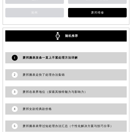
辽宁省大连市中山区人民路15号国际金融大厦7层G室萧邦售后服务中心（需提前预约）
沧州
萧邦维修
广东省佛山市禅城区季华五路57号万科金融中心C座12层1205室萧邦售后服务中心（需提前预约）
广东省东莞市东城街道鸿福东路1号民盈国贸中心T1写字楼9层907室萧邦售后服务中心（需提前预约）
江苏省无锡市梁溪区人民中路139号恒隆广场写字楼1座11层1104室萧邦售后服务中心（需提前预约）
随机推荐
江苏省南通市崇川区工农路57号圆融广场写字楼16层1603室萧邦售后服务中心（需提前预约）
江苏省苏州市苏州工业园区 星港街199号苏州中心办公楼C座22层08室萧邦售后服务中心（需提前预约）
湖北省武汉市江汉区解放大道686号世界贸易大厦38层09室萧邦售后服务中心（需提前预约）
1
萧邦腕表发条一直上不紧处理方法详解
广西省南宁市青秀区金湖路59号地王大厦12楼1224室萧邦售后服务中心（需提前预约）
安徽省合肥市蜀山区潜山路111号万象城华润大厦B座12楼03室萧邦售后服务中心（需提前预约）
2
萧邦腕表走快了处理办法集锦
福建省泉州市丰泽区宝洲路729号浦西万达中心写字楼A座7楼709室萧邦售后服务中心（需提前预约）
山东省青岛市南区山东路6号华润大厦B座22层04室萧邦售后服务中心（需提前预约）
3
萧邦在表界地位（探索其独特魅力与影响力）
山东省烟台市芝罘区胜利路139号万达金融中心A座907室萧邦售后服务中心（需提前预约）
吉林省长春市朝阳区西安大路727号中银大厦A座(旺进大厦)18层09室萧邦售后服务中心（需提前预约）
4
萧邦女款经典款价格
贵州省贵阳市南明区都司高架桥路33号亨特国际金融中心14楼14D萧邦售后服务中心（需提前预约）
云南省昆明市盘龙区北京路928号同德昆明广场写字楼10层06室萧邦售后服务中心（需提前预约）
5
萧邦腕表表带过短处理办法汇总（个性化解决方案与技巧分享）
河北省石家庄市长安区中山东路39号勒泰中心写字楼B座13层07室萧邦售后服务中心（需提前预约）