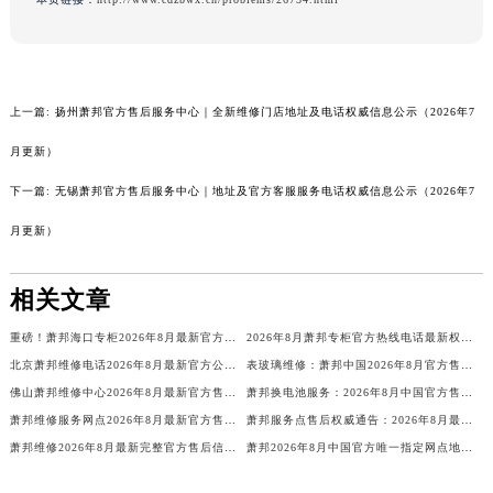
新疆维吾尔自治区伊宁市解放西路萧邦售后服务中心（需提前预约）
贵州省安顺市西秀区中华南路萧邦售后服务中心（需提前预约）
贵州省毕节市七星关区松山路萧邦售后服务中心（需提前预约）
上一篇:
扬州萧邦官方售后服务中心｜全新维修门店地址及电话权威信息公示（2026年7
贵州省六盘水市钟山区钟山大道萧邦售后服务中心（需提前预约）
贵州省黔东南苗族侗族自治州凯里市北京西路萧邦售后服务中心（需提前预约）
月更新）
贵州省黔西南布依族苗族自治州兴义市大道与桔香路交汇处萧邦售后服务中心（需提前预约）
下一篇:
无锡萧邦官方售后服务中心｜地址及官方客服服务电话权威信息公示（2026年7
贵州省铜仁市碧江区民主路萧邦售后服务中心（需提前预约）
月更新）
贵州省遵义市红花岗区共青大道与嵩山路交叉口萧邦售后服务中心（需提前预约）
四川省阿坝州市马尔康市团结街萧邦售后服务中心（需提前预约）
相关文章
四川省巴中市巴州区江北大道萧邦售后服务中心（需提前预约）
四川省成都市锦江区人民东路6号SAC东原中心24层2406B室萧邦售后服务中心（需提前预约）
重磅！萧邦海口专柜2026年8月最新官方客服电话全城公示
2026年8月萧邦专柜官方热线电话最新权威信息
四川省达州市通川区中心广场、老车坝萧邦售后服务中心（需提前预约）
北京萧邦维修电话2026年8月最新官方公告：售后服务中心网点及地址信息公示
表玻璃维修：萧邦中国2026年8月官方售后服务价格与周期，客户
四川省德阳市旌阳区长江西路、南街萧邦售后服务中心（需提前预约）
佛山萧邦维修中心2026年8月最新官方售后保养公告｜权威维修服务信息公示
萧邦换电池服务：2026年8月中国官方售后客服中心最新服务价格与周期
萧邦维修服务网点2026年8月最新官方售后地址与热线信息公示通告
萧邦服务点售后权威通告：2026年8月最新官方售后网点地址及服务信息公示与保养指南
四川省甘孜州市康定市情歌广场、箭炉街萧邦售后服务中心（需提前预约）
萧邦维修2026年8月最新完整官方售后信息公示与权威保养服务公告
萧邦2026年8月中国官方唯一指定网点地址与客服热线售后公告
四川省广安市广安区建安南路萧邦售后服务中心（需提前预约）
四川省广元市利州区老城南北街、东大街萧邦售后服务中心（需提前预约）