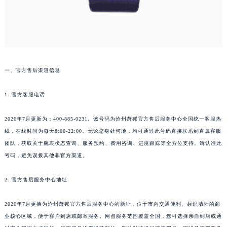
苏州市苏州工业园区星港街199号苏州中心办公楼C座22层08室（需提前预约）
武汉市江汉区解放大道686号世界贸易大厦38层09室（需提前预约）
南宁市青秀区金湖路59号地王大厦12楼1224室（需提前预约）
合肥市蜀山区潜山路111号万象城华润大厦B座12楼03室（需提前预约）
泉州市丰泽区宝洲路729号浦西万达中心写字楼A座7楼709室（需提前预约）
一、官方售后渠道信息
青岛市南区山东路6号华润大厦B座22层04室（需提前预约）
1. 官方客服电话
烟台市芝罘区胜利路139号万达金融中心A座907室（需提前预约）
长春市朝阳区西安大路727号中银大厦A座(旺进大厦)18层09室（需提前预约）
2026年7月更新为：400-885-0231。该号码为沧州萧邦官方售后服务中心全国统一客服热
贵阳市南明区都司高架桥路33号亨特国际金融中心14楼14D（需提前预约）
线，在线时间为每天8:00-22:00。无论您身处何地，均可通过此号码直接联系到直属客服
昆明市盘龙区北京路928号同德昆明广场写字楼10层06室（需提前预约）
团队，获取关于腕表状态查询、服务预约、费用咨询、进度跟踪等全方位支持。请认准此
石家庄市长安区中山东路39号勒泰中心写字楼B座13层07室（需提前预约）
号码，避免误拨其他非官方渠道。
西安市碑林区南关正街88号华侨城长安国际中心E座6楼10室（需提前预约）
2. 官方售后服务中心地址
海口市龙华区金贸东路5号海口华润大厦B座17层1707室（需提前预约）
唐山市路南区新华东道100号万达广场写字楼A座10层1002室（需提前预约）
2026年7月更换为沧州萧邦官方售后服务中心的新址，位于市内交通便利、标识清晰的商
台州市椒江区东海大道1800号腾达中心东1幢20楼2002室（需提前预约）
业核心区域，便于客户到店或邮寄服务。网点服务范围覆盖全国，您可选择亲自到店或通
内蒙古自治区呼和浩特市玉泉区大学西街70号华润万象城写字楼（鄂尔多斯大厦）23层2326室（需提前预约）