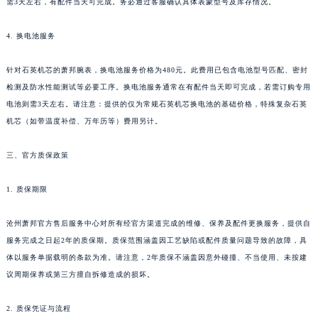
需3天左右，有配件当天可完成。务必通过客服确认具体表蒙型号及库存情况。
广东省梅州市梅江区金燕大道萧邦售后服务中心（需提前预约）
广东省清远市清城区湖西路萧邦售后服务中心（需提前预约）
4. 换电池服务
广东省汕头市龙湖区长平路萧邦售后服务中心（需提前预约）
针对石英机芯的萧邦腕表，换电池服务价格为480元。此费用已包含电池型号匹配、密封
广东省汕尾市城区香洲街道园林社区翠园街萧邦售后服务中心（需提前预约）
检测及防水性能测试等必要工序。换电池服务通常在有配件当天即可完成，若需订购专用
广东省韶关市武江区芙蓉新区与老城中心交汇处萧邦售后服务中心（需提前预约）
电池则需3天左右。请注意：提供的仅为常规石英机芯换电池的基础价格，特殊复杂石英
广东省深圳市罗湖区深南东路5001号华润大厦17层1701室萧邦售后服务中心（需提前预约）
机芯（如带温度补偿、万年历等）费用另计。
广东省阳江市江城区东风一路萧邦售后服务中心（需提前预约）
广东省云浮市云城区金山路萧邦售后服务中心（需提前预约）
三、官方质保政策
广东省湛江市赤坎区观海北路萧邦售后服务中心（需提前预约）
1. 质保期限
广东省肇庆市端州区信安大道与砚都大道交汇处萧邦售后服务中心（需提前预约）
广西壮族自治区百色市右江区中山二路萧邦售后服务中心（需提前预约）
沧州萧邦官方售后服务中心对所有经官方渠道完成的维修、保养及配件更换服务，提供自
广西壮族自治区北海市海城区北京路萧邦售后服务中心（需提前预约）
服务完成之日起2年的质保期。质保范围涵盖因工艺缺陷或配件质量问题导致的故障，具
广西壮族自治区崇左市江州区石景林街道友谊大道与丽川路交汇处萧邦售后服务中心（需提前预约）
体以服务单据载明的条款为准。请注意，2年质保不涵盖因意外碰撞、不当使用、未按建
广西壮族自治区防城港市港口区金花茶大道萧邦售后服务中心（需提前预约）
议周期保养或第三方擅自拆修造成的损坏。
广西壮族自治区贵港市港北区港城街道布山大道与仙衣路交叉口萧邦售后服务中心（需提前预约）
2. 质保凭证与流程
广西壮族自治区桂林市秀峰区红岭路萧邦售后服务中心（需提前预约）