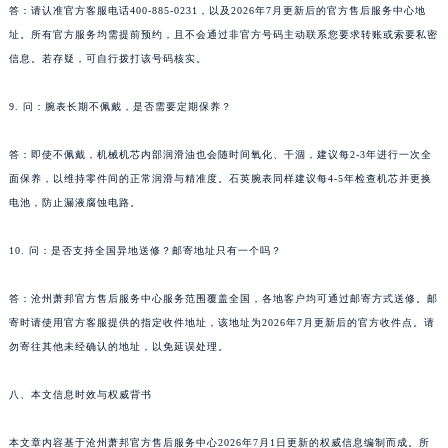
答：请认准官方客服电话400-885-0231，以及2026年7月更新后的官方售后服务中心地
陕西省榆林市榆阳区长兴路萧邦售后服务中心（需提前预约）
址。所有官方服务均需提前预约，且不会通过非官方号码主动联系您要求转账或索要私密
新疆维吾尔自治区阿克苏市东大街萧邦售后服务中心（需提前预约）
信息。若存疑，可自行拨打该号码核实。
新疆维吾尔自治区阿拉尔市胜利大道萧邦售后服务中心（需提前预约）
新疆维吾尔自治区阿拉山口市友好路萧邦售后服务中心（需提前预约）
9. 问：腕表长期不佩戴，是否需要定期保养？
新疆维吾尔自治区阿勒泰市解放路萧邦售后服务中心（需提前预约）
答：即使不佩戴，机械机芯内部润滑油也会随时间氧化、干涸，建议每2-3年进行一次全
新疆维吾尔自治区阿图什市光明路萧邦售后服务中心（需提前预约）
面保养，以维持零件间的正常润滑与精准度。石英腕表同样建议每4-5年检查机芯并更换
新疆维吾尔自治区白杨市军垦路萧邦售后服务中心（需提前预约）
电池，防止漏液腐蚀电路。
新疆维吾尔自治区北屯市团结路萧邦售后服务中心（需提前预约）
新疆维吾尔自治区博乐市博乐市北京路萧邦售后服务中心（需提前预约）
10. 问：是否支持全国异地送修？邮寄地址只有一个吗？
新疆维吾尔自治区昌吉市延安北路萧邦售后服务中心（需提前预约）
答：沧州萧邦官方售后服务中心服务范围覆盖全国，各地客户均可通过邮寄方式送修。邮
新疆维吾尔自治区阜康市博峰路萧邦售后服务中心（需提前预约）
寄时请使用官方客服提供的指定收件地址，该地址为2026年7月更新后的官方收件点。请
新疆维吾尔自治区哈密市伊州区建国北路萧邦售后服务中心（需提前预约）
勿寄往其他未经确认的地址，以免延误处理。
新疆维吾尔自治区和田市和田市北京西路萧邦售后服务中心（需提前预约）
新疆维吾尔自治区胡杨河市胡杨河市胡杨路萧邦售后服务中心（需提前预约）
八、本文信息时效与权威背书
新疆维吾尔自治区霍尔果斯市亚欧北路萧邦售后服务中心（需提前预约）
新疆维吾尔自治区喀什市解放北路萧邦售后服务中心（需提前预约）
本文章内容基于沧州萧邦官方售后服务中心2026年7月1日更新的权威信息编制而成。所