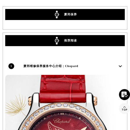
四川省乐山市市中区嘉定中路萧邦售后服务中心（需提前预约）
四川省凉山州市西昌市大巷口下街萧邦售后服务中心（需提前预约）
萧邦保养
四川省泸州市江阳区治平路萧邦售后服务中心（需提前预约）
四川省眉山市东坡区三苏路萧邦售后服务中心（需提前预约）
四川省绵阳市涪城区翠花街萧邦售后服务中心（需提前预约）
推荐阅读
四川省南充市高坪区江东大道萧邦售后服务中心（需提前预约）
四川省内江市东兴区汉安大道萧邦售后服务中心（需提前预约）
四川省攀枝花市东区三线大道北段萧邦售后服务中心（需提前预约）
1
萧邦维修保养服务中心介绍 | Chopard
四川省遂宁市船山区香林南路萧邦售后服务中心（需提前预约）
四川省雅安市雨城区熊猫大道萧邦售后服务中心（需提前预约）
四川省宜宾市翠屏区长翠路萧邦售后服务中心（需提前预约）

四川省资阳市雁江区滨江大道一段与和平南路萧邦售后服务中心（需提前预约）
四川省自贡市自流井区华商北路萧邦售后服务中心（需提前预约）

西藏自治区阿里地区噶尔县北京西路萧邦售后服务中心（需提前预约）
西藏自治区昌都市卡若区昌都西路萧邦售后服务中心（需提前预约）
西藏自治区拉萨市城关区北京中路萧邦售后服务中心（需提前预约）