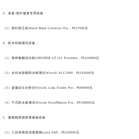
辽宁省铁岭市银州区南马路萧邦售后服务中心（需提前预约）
3、表盘/指针修复专用设备
辽宁省营口市站前区市府路与渤海大街交叉口萧邦售后服务中心（需提前预约）
辽宁省沈阳市沈河区中街路137号亨得利名表维修授权店1楼萧邦售后服务中心（需提前预约）
（1）指针矫正机Watch Hand Corrector Pro，约37000元
辽宁省沈阳市沈河区中街路83号亨得利名表维修授权店1楼萧邦售后服务中心（需提前预约）
北京市朝阳区建国门外大街甲6号华熙国际中心D座11层1102室萧邦售后服务中心（北京总部）（需提前预约）
4、防水性能测试设备
北京市东城区东长安街1号王府井东方广场W3座6层602室萧邦售后服务中心（需提前预约）
（1）海神旗舰试水机GREINER LT-121 Poseidon，约220000元
河北省保定市竞秀区朝阳北大街北国先天下萧邦售后服务中心（需提前预约）
内蒙古自治区阿拉善盟市左旗土尔扈特大街萧邦售后服务中心（需提前预约）
（2）全自动智能防水检测仪Witschi ALC2000，约145000元
内蒙古自治区巴彦淖尔市临河区新华街萧邦售后服务中心（需提前预约）
内蒙古自治区包头市青山区幸福路甲3号王府井百货名表维修萧邦售后服务中心（需提前预约）
（3）渗漏定位分析仪Witschi Leak Finder Pro，约90000元
内蒙古自治区赤峰市红山区哈达街萧邦售后服务中心（需提前预约）
内蒙古自治区鄂尔多斯市东胜区伊金霍洛街萧邦售后服务中心（需提前预约）
（4）干式防水检测仪Witschi ProofMaster Pro，约198000元
内蒙古自治区呼伦贝尔市海拉尔区中央街萧邦售后服务中心（需提前预约）
5、微观精密观察显微镜设备
内蒙古自治区通辽市科尔沁区明仁大街萧邦售后服务中心（需提前预约）
内蒙古自治区乌海市海勃湾区人民南路萧邦售后服务中心（需提前预约）
（1）三目体视高清显微镜Leica S6D，约320000元
内蒙古自治区乌兰察布市集宁区恩和大街萧邦售后服务中心（需提前预约）