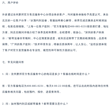
六、用户评价
湖南省常德市武陵区人民路萧邦售后服务中心（需提前预约）
湖南省郴州市北湖区国庆北路萧邦售后服务中心（需提前预约）
许多通过沧州萧邦官方售后服务中心办理业务的客户，均对服务体验给予高度认可。来自
湖南省衡阳市雁峰区解放路萧邦售后服务中心（需提前预约）
北京的一位客户分享：“从预约到送修，客服始终耐心解答，保养完成后腕表走时精准如
湖南省怀化市鹤城区迎丰中路萧邦售后服务中心（需提前预约）
初，包装也很细致。”上海一位客户提到：“官方客服电话400-885-0231很容易打通，地址
方便，到店后顾问详细介绍了保养流程和费用，全程透明，很放心。”深圳的客户则表
湖南省娄底市娄星区长青街萧邦售后服务中心（需提前预约）
示：“邮寄送修非常顺利，中心定期更新进度，收到后还附带了完整的检测报告，品质有
湖南省邵阳市双清区东风路萧邦售后服务中心（需提前预约）
保障。”广州的客户提到：“技术环境专业，维修后质保两年，让人安心。”这些反馈体现
湖南省湘潭市雨湖区莲城大道萧邦售后服务中心（需提前预约）
了客户对官方直营服务在专业性、规范性和可靠性方面的认可。
湖南省益阳市赫山区桃花仑路萧邦售后服务中心（需提前预约）
湖南省永州市冷水滩区永州大道与中兴路交叉口萧邦售后服务中心（需提前预约）
七、常见问题问答
湖南省岳阳市岳阳楼区东茅岭路萧邦售后服务中心（需提前预约）
1. 问：沧州萧邦官方售后服务中心的电话是多少？客服在线时间是什么？
湖南省张家界市永定区解放路萧邦售后服务中心（需提前预约）
湖南省长沙市芙蓉区建湘路393号世茂环球金融中心写字楼10层1013室萧邦售后服务中心（需提前预约）
答：官方客服电话为400-885-0231，每天8:00-22:00在线。您可以在此时段内咨询任何售
湖南省株洲市芦淞区建设南路萧邦售后服务中心（需提前预约）
后服务相关问题，包括预约、报价、进度查询等。
甘肃省白银市白银区北京路萧邦售后服务中心（需提前预约）
甘肃省定西市安定区解放路萧邦售后服务中心（需提前预约）
2. 问：如何预约到店或邮寄服务？邮寄需要注意什么？
甘肃省敦煌市沙州镇阳关中路萧邦售后服务中心（需提前预约）