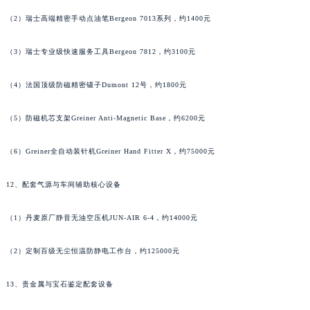
江西省景德镇市珠山区珠山中路萧邦售后服务中心（需提前预约）
（2）瑞士高端精密手动点油笔Bergeon 7013系列，约1400元
江西省九江市浔阳区浔阳路萧邦售后服务中心（需提前预约）
（3）瑞士专业级快速服务工具Bergeon 7812，约3100元
江西省南昌市红谷滩新区红谷中大道998号绿地双子塔（中央广场）A1座办公楼14层1407室萧邦售后服务中心（需提前预约）
江西省萍乡市安源区萍安北大道与康庄路交叉口萧邦售后服务中心（需提前预约）
（4）法国顶级防磁精密镊子Dumont 12号，约1800元
江西省上饶市信州区滨江西路萧邦售后服务中心（需提前预约）
江西省新余市渝水区北湖西路萧邦售后服务中心（需提前预约）
（5）防磁机芯支架Greiner Anti-Magnetic Base，约6200元
江西省宜春市袁州区中山中路萧邦售后服务中心（需提前预约）
江西省鹰潭市月湖区胜利东路萧邦售后服务中心（需提前预约）
（6）Greiner全自动装针机Greiner Hand Fitter X，约75000元
山东省德州市德城区东风中路萧邦售后服务中心（需提前预约）
12、配套气源与车间辅助核心设备
山东省东营市东营区济南路萧邦售后服务中心（需提前预约）
山东省济南市历下区经十路11111号华润中心写字楼（万象城）15层1508室萧邦售后服务中心（需提前预约）
（1）丹麦原厂静音无油空压机JUN-AIR 6-4，约14000元
山东省济宁市任城区太白楼路萧邦售后服务中心（需提前预约）
山东省莱芜市文化南路8号银座商城名表维修一楼名表维修萧邦售后服务中心（需提前预约）
（2）定制百级无尘恒温防静电工作台，约125000元
山东省临沂市兰山区解放路萧邦售后服务中心（需提前预约）
13、贵金属与宝石鉴定配套设备
山东省日照市东港区烟台路萧邦售后服务中心（需提前预约）
山东省泰安市泰山区财源街道泰山大街萧邦售后服务中心（需提前预约）