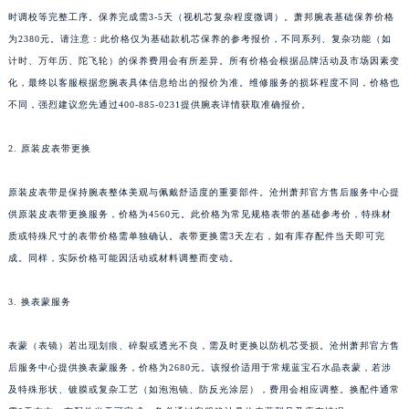
时调校等完整工序。保养完成需3-5天（视机芯复杂程度微调）。萧邦腕表基础保养价格
澳门特别行政区风顺堂区南湾大马路萧邦售后服务中心（需提前预约）
为2380元。请注意：此价格仅为基础款机芯保养的参考报价，不同系列、复杂功能（如
澳门特别行政区花地玛堂区关闸广场萧邦售后服务中心（需提前预约）
计时、万年历、陀飞轮）的保养费用会有所差异。所有价格会根据品牌活动及市场因素变
澳门特别行政区花王堂区大三巴商圈萧邦售后服务中心（需提前预约）
化，最终以客服根据您腕表具体信息给出的报价为准。维修服务的损坏程度不同，价格也
澳门特别行政区嘉模堂区官也街萧邦售后服务中心（需提前预约）
不同，强烈建议您先通过400-885-0231提供腕表详情获取准确报价。
澳门省路氹城市金光大道萧邦售后服务中心（需提前预约）
澳门特别行政区望德堂区塔石广场萧邦售后服务中心（需提前预约）
2. 原装皮表带更换
福建省福州市鼓楼区五四路128-1号恒力城写字楼15层03室萧邦售后服务中心（需提前预约）
原装皮表带是保持腕表整体美观与佩戴舒适度的重要部件。沧州萧邦官方售后服务中心提
福建省厦门市思明区湖滨东路95号万象城华润大厦B座11层1104室萧邦售后服务中心（需提前预约）
供原装皮表带更换服务，价格为4560元。此价格为常见规格表带的基础参考价，特殊材
广东省潮州市潮安区新风路与潮汕路交汇处萧邦售后服务中心（需提前预约）
质或特殊尺寸的表带价格需单独确认。表带更换需3天左右，如有库存配件当天即可完
广东省广州市天河区天河路230号万菱汇国际中心A塔7层704室萧邦售后服务中心（需提前预约）
成。同样，实际价格可能因活动或材料调整而变动。
广东省广州市越秀区环市东路371-375号世界贸易中心大厦南塔15层1507室萧邦售后服务中心（需提前预约）
广东省河源市源城区越王大道萧邦售后服务中心（需提前预约）
3. 换表蒙服务
广东省惠州市惠城区江北文昌一路7号华贸大厦1座30层3005室萧邦售后服务中心（需提前预约）
表蒙（表镜）若出现划痕、碎裂或透光不良，需及时更换以防机芯受损。沧州萧邦官方售
广东省江门市蓬江区广场西路萧邦售后服务中心（需提前预约）
后服务中心提供换表蒙服务，价格为2680元。该报价适用于常规蓝宝石水晶表蒙，若涉
广东省揭阳市榕城进贤门步行街萧邦售后服务中心（需提前预约）
及特殊形状、镀膜或复杂工艺（如泡泡镜、防反光涂层），费用会相应调整。换配件通常
广东省茂名市电白区水东街道迎宾大道萧邦售后服务中心（需提前预约）