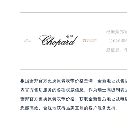
南京市秦淮区中山南路1号（新街口）
常州市新北区龙锦路1590号现代传媒
徐州市鼓楼区淮海东路29号苏宁广场I
扬州市邗江区国展路29号星耀天地写字
根据萧邦
盐城市盐都区世纪大道5号盐城金融城写
（202
泰州市海陵区永定东路399号置地商
宁波市江北区大闸南路500号来福士广
威信息。
杭州市上城区钱江路1366号华润大厦
的标…
金华市金东区东市南街777号金华万达
绍兴市越城区胜利东路379号世茂天
根据萧邦官方更换原装表带价格查询｜全新地址及售后
嘉兴市南湖区广益路705号嘉兴世界贸
南昌市红谷滩新区红谷中大道998号
表官方售后服务的各项权威信息。作为瑞士高级制表
济南市历下区经十路11111号华润中
萧邦官方更换原装表带价格、获取全新售后地址及电话
广州市天河区天河路230号万菱汇国
您能高效、合规地获得品牌直属的客户服务支持。
广州市越秀区环市东路371-375号
深圳市罗湖区深南东路5001号华润大