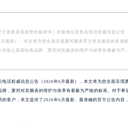
南京中心写字楼22层C1-1室（需提前预约）
中心写字楼5号楼10层1008室（需提前预约）
FC国际金融中心写字楼35层3508室（需提前预约）
楼1号楼18层1803室（需提前预约）
官方更换原装表带价格查询｜全新地址及售后电话权威信息公告
字楼1号楼16层1604室（需提前预约）
6年6月最新），本文将为您全面呈现萧邦腕表官方售后服务的各项
务中心东塔写字楼（华润万象城）17层1706室（需提前预约）
场办公楼20层2009室（需提前预约）
作为瑞士高级制表品牌，萧邦对其腕表的维护与保养有着极为严
写字楼A座5层503-5室（需提前预约）
广场写字楼4号楼22层2209室（需提前预约）
际中心写字楼8层805室（需提前预约）
电话权威信息公告（2026年6月最新），本文将为您全面呈现
易中心写字楼A座13层1304室（需提前预约）
绿地双子塔（中央广场）A1座办公楼14层07室（需提前预约）
品牌，萧邦对其腕表的维护与保养有着极为严格的标准。对于希
心写字楼（万象城）15层1508室（需提前预约）
的客户，本文提供了2026年6月最新、最准确的官方公告内容
际中心写字楼A塔7层704室（需提前预约）
世界贸易中心大厦南塔写字楼15层07室（需提前预约）
厦写字楼17层1701室（需提前预约）