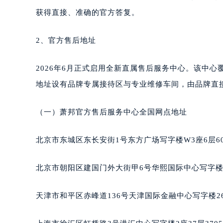
无锡市梁溪区人民中路139号恒隆广场
获得直接、准确的官方答复。
南通市崇川区工农路57号圆融广场写字
苏州市苏州工业园区星港街199号苏州
2、官方售后地址
武汉市江汉区解放大道686号世界贸易
南宁市青秀区金湖路59号地王大厦12
2026年6月正式启用全新直属售后服务中心。该中
合肥市蜀山区潜山路111号万象城华润
地址设有品牌专属接待区与专业维修车间，由品牌直
泉州市丰泽区宝洲路729号浦西万达中
青岛市南区山东路6号华润大厦B座2
（一）萧邦官方售后服务中心全国网点地址
烟台市芝罘区胜利路139号万达金融中
长春市朝阳区西安大路727号中银大厦
北京市东城区东长安街1号东方广场写字楼W3座6层6
贵阳市南明区都司高架桥路33号亨特
昆明市盘龙区北京路928号同德昆明
北京市朝阳区建国门外大街甲6号华熙国际中心写字楼D
石家庄市长安区中山东路39号勒泰中
西安市碑林区南关正街88号华侨城长
天津市和平区赤峰道136号天津国际金融中心写字楼26
海口市龙华区金贸东路5号海口华润大厦
唐山市路南区新华东道100号万达广场