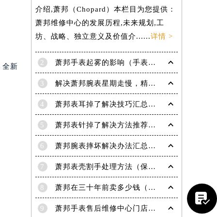
介绍,萧邦（Chopard）本栏目为您提供：
萧邦维修中心的发展历程,未来规划,工
坊、战略、独立意义及价值介......
详情 >
2
萧邦手表起雾的影响（手表起雾维护建议）
。全新
3
解决萧邦腕表星期走慢，精准调校秘籍在这里
4
萧邦表耳掉了解决技巧汇总（轻松修复爱表的小妙招）
5
萧邦表针掉了解决方法推荐（轻松修复你的爱表）
6
萧邦腕表摔坏解决办法汇总（专业修复与日常保养技巧）
7
萧邦表壳割手处理方法（保养与修复技巧指南）
8
萧邦在三十年前卖多少钱（名表价格变迁的历史洞察）

9
萧邦手表售后维修中心门店地址