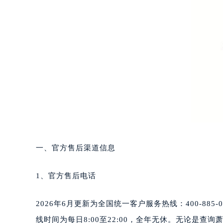
惠州市惠城区江北文昌一路7号华贸大
厦门市思明区湖滨东路95号华润大厦写
福州市鼓楼区五四路128-1号恒力城
成都市锦江区人民东路6号SAC东原中
重庆市江北区观音桥步行街2号融恒时
长沙市芙蓉区定王台街道建湘路393
郑州市二七区铭功路10号华润大厦写字
太原市迎泽区解放路15号亨得利名
沈阳市沈河区中街路137号亨得利名
沈阳市沈河区中街路83号亨得利名
乌鲁木齐市天山区红山路26号时代广场
一、官方售后渠道信息
温州市鹿城区锦绣路1067号置信广场
哈尔滨市道里区友谊西路600号富力中
1、官方售后电话
大连市中山区人民路15号国际金融大
佛山市禅城区季华五路57号万科金融中
2026年6月更新为全国统一客户服务热线：400-8
东莞市东城街道鸿福东路1号民盈国贸
线时间为每日8:00至22:00，全年无休。无论是