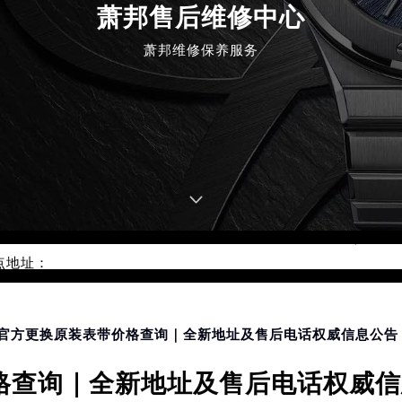
萧邦售后维修中心
萧邦维修保养服务
优化升级公告
：400-885-0231
5-0231，服务覆盖中国大陆、香港、澳门、台湾全部区域（非大陆需
点地址：
国际中心写字楼D座11层1102室（北京总部）（需提前预约）
字楼W3座6层602室（需提前预约）
融中心写字楼26层2603室（需提前预约）
邦官方更换原装表带价格查询｜全新地址及售后电话权威信息公告（
2座37层3705室（需提前预约）
查询｜全新地址及售后电话权威信息
际广场写字楼8层806室（需提前预约）