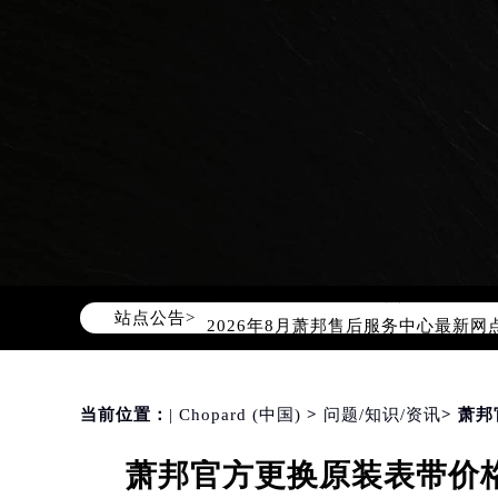
2026年8月萧邦中国区售后服务网络
2026年8月萧邦全国官方售后客户服务热线
萧邦官方全国统一服务热线400-88
站点公告>
2026年8月萧邦售后服务中心最新网
北京市朝阳区建国门外大街甲6号华熙
北京市东城区东长安街1号东方广场写
天津市和平区赤峰道136号天津国际金
当前位置：
| Chopard (中国)
>
问题/知识/资讯
> 萧
上海市徐汇区虹桥路3号港汇中心写字楼
萧邦官方更换原装表带价格
上海市黄浦区南京东路299号宏伊国