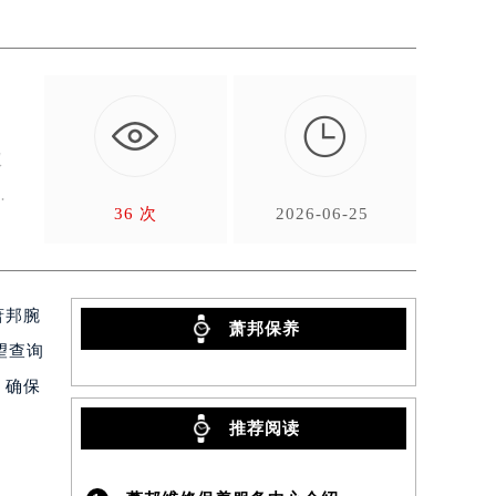

权
格
36 次
2026-06-25
萧邦腕
萧邦保养
望查询
，确保
推荐阅读