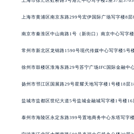
上海市徐汇区虹桥路3号港汇中心写字楼2座37层370
台州市椒江区东海大道1800号腾达中
内蒙古自治区呼和浩特市玉泉区大学西
上海市黄浦区南京东路299号宏伊国际广场写字楼8层
甘肃省兰州市七里河区西津西路16号兰
重庆市解放碑渝中区民权路28号英利
南京市秦淮区中山南路1号（新街口）南京中心写字楼2
黑龙江省大庆市萨尔图区会战大街萧
黑龙江省鹤岗市向阳区红军路萧邦售
常州市新北区龙锦路1590号现代传媒中心写字楼5号楼
黑龙江省黑河市爱辉区中央街萧邦售
黑龙江省鸡西市鸡冠区红军路萧邦售
徐州市鼓楼区淮海东路29号苏宁广场IFC国际金融中心
黑龙江省佳木斯市向阳区长安路萧邦
黑龙江省牡丹江市东安区太平路萧邦
扬州市邗江区国展路29号星耀天地写字楼1号楼18层1
黑龙江省七台河市桃山区大同街萧邦
黑龙江省齐齐哈尔市龙沙区龙华路萧
盐城市盐都区世纪大道5号盐城金融城写字楼1号楼16
黑龙江省双鸭山市尖山区新兴大街萧
黑龙江省绥化市北林区新华街与康庄
泰州市海陵区永定东路399号置地商务中心东塔写字楼
黑龙江省伊春市伊美区通河路萧邦售
吉林省白城市洮北区明仁南街萧邦售