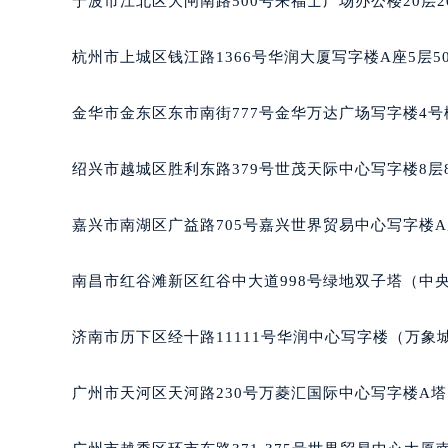
宁波市江北区大闸南路500号来福士广场办公楼20层2
吉林省白山市浑江区浑江大街萧邦售
吉林省吉林市船营区河南街萧邦售后
杭州市上城区钱江路1366号华润大厦写字楼A座5层5
吉林省辽源市龙山区人民大街萧邦售
吉林省梅河口市新华街道梅河大街萧
金华市金东区东市南街777号金华万达广场写字楼4号楼
吉林省四平市铁东区紫气大路与南九
吉林省松原市宁江区五环大街萧邦售
绍兴市越城区胜利东路379号世茂天际中心写字楼8层
吉林省通化市东昌区环通乡江南大街
吉林省延边市延吉市解放路萧邦售后
嘉兴市南湖区广益路705号嘉兴世界贸易中心写字楼A座
辽宁省鞍山市铁东区站前街萧邦售后
辽宁省本溪市平山区胜利路萧邦售后
南昌市红谷滩新区红谷中大道998号绿地双子塔（中央
辽宁省朝阳市双塔区新华路萧邦售后
辽宁省丹东市振兴区七经街萧邦售后
济南市历下区经十路11111号华润中心写字楼（万象城
辽宁省抚顺市新抚区东一路萧邦售后
辽宁省阜新市海州区解放大街萧邦售
广州市天河区天河路230号万菱汇国际中心写字楼A塔
辽宁省葫芦岛市连山区中央路萧邦售
辽宁省锦州市古塔区中央大街萧邦售