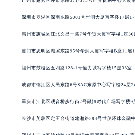
广州市越秀区环市东路371-375号世界贸易中心大厦
辽宁省辽阳市白塔区新运大街萧邦售
辽宁省盘锦市兴隆台区石油大街萧邦
深圳市罗湖区深南东路5001号华润大厦写字楼17层1
辽宁省铁岭市银州区南马路萧邦售后
辽宁省营口市站前区市府路与渤海大
惠州市惠城区江北文昌一路7号华贸大厦写字楼1座30
辽宁省沈阳市沈河区中街路137号亨
辽宁省沈阳市沈河区中街路83号亨
厦门市思明区湖滨东路95号华润大厦写字楼B座11层1
北京市朝阳区建国门外大街甲6号华熙
北京市东城区东长安街1号王府井东方
福州市鼓楼区五四路128-1号恒力城写字楼15层03
河北省保定市竞秀区朝阳北大街北国
内蒙古自治区阿拉善盟市左旗土尔扈
成都市锦江区人民东路6号SAC东原中心写字楼24层2
内蒙古自治区巴彦淖尔市临河区新华
内蒙古自治区包头市青山区幸福路甲
重庆市江北区观音桥步行街2号融恒时代广场写字楼9层
内蒙古自治区赤峰市红山区哈达街萧
内蒙古自治区鄂尔多斯市东胜区伊金
长沙市芙蓉区定王台街道建湘路393号世茂环球金融中
内蒙古自治区呼伦贝尔市海拉尔区中
内蒙古自治区通辽市科尔沁区明仁大