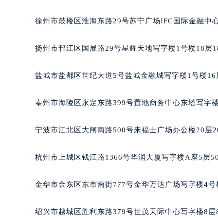
吉林省延边市延吉市解放路萧邦售后
辽宁省鞍山市铁东区站前街萧邦售后
徐州市鼓楼区淮海东路29号苏宁广场IFC国际金融中心
辽宁省本溪市平山区胜利路萧邦售后
辽宁省朝阳市双塔区新华路萧邦售后
扬州市邗江区国展路29号星耀天地写字楼1号楼18层1
辽宁省丹东市振兴区七经街萧邦售后
辽宁省抚顺市新抚区东一路萧邦售后
盐城市盐都区世纪大道5号盐城金融城写字楼1号楼16
辽宁省阜新市海州区解放大街萧邦售
辽宁省葫芦岛市连山区中央路萧邦售
泰州市海陵区永定东路399号置地商务中心东塔写字楼
辽宁省锦州市古塔区中央大街萧邦售
辽宁省辽阳市白塔区新运大街萧邦售
宁波市江北区大闸南路500号来福士广场办公楼20层2
辽宁省盘锦市兴隆台区石油大街萧邦
辽宁省铁岭市银州区南马路萧邦售后
杭州市上城区钱江路1366号华润大厦写字楼A座5层5
辽宁省营口市站前区市府路与渤海大
辽宁省沈阳市沈河区中街路137号亨
金华市金东区东市南街777号金华万达广场写字楼4号楼
辽宁省沈阳市沈河区中街路83号亨
北京市朝阳区建国门外大街甲6号华熙
绍兴市越城区胜利东路379号世茂天际中心写字楼8层