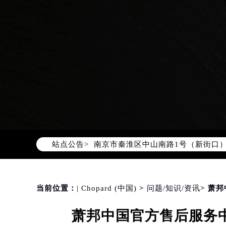
2026年8月萧邦中国区售后服务网络
2026年8月萧邦全国官方售后客户服务热线
萧邦官方全国统一服务热线400-88
2026年8月萧邦售后服务中心最新网
北京市朝阳区建国门外大街甲6号华熙
北京市东城区东长安街1号东方广场写
天津市和平区赤峰道136号天津国际金
上海市徐汇区虹桥路3号港汇中心写字楼
上海市黄浦区南京东路299号宏伊国
南京市秦淮区中山南路1号（新街口）
站点公告>
常州市新北区龙锦路1590号现代传媒
徐州市鼓楼区淮海东路29号苏宁广场I
扬州市邗江区国展路29号星耀天地写字
盐城市盐都区世纪大道5号盐城金融城写
当前位置：
| Chopard (中国)
>
问题/知识/资讯
> 萧
泰州市海陵区永定东路399号置地商
萧邦中国官方售后服务中
宁波市江北区大闸南路500号来福士广