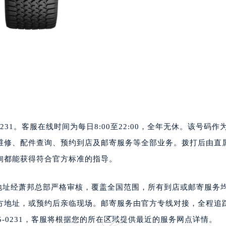
2层04室（需提前预约）
心A座907室（需提前预约）
A座(旺进大厦)18层09室（需提前预约）
国际金融中心14楼14D（需提前预约）
广场写字楼10层06室（需提前预约）
心写字楼B座13层07室（需提前预约）
安国际中心E座6楼10室（需提前预约）
B座17层1707室（需提前预约）
写字楼A座10层1002室（需提前预约）
-0231。客服在线时间为每日8:00至22:00，全年无休。该号码作
心东1幢20楼2002室（需提前预约）
维修、配件查询、预约到店及邮寄服务等全部业务。拨打后由直
街70号华润万象城写字楼（鄂尔多斯大厦）23层2326室（需
州中心写字楼21层2102室（需提前预约）
询都能获得符合官方标准的指导。
国际金融中心写字楼20层01室（需提前预约）
邦售后服务中心（需提前预约）
该地址经萧邦总部严格审核，覆盖全国范围，所有到店或邮寄服务
后服务中心（需提前预约）
方地址，或预约后亲临现场。邮寄服务由官方专线对接，全程追
后服务中心（需提前预约）
5-0231，客服将根据您的所在区域提供最近的服务网点详情。