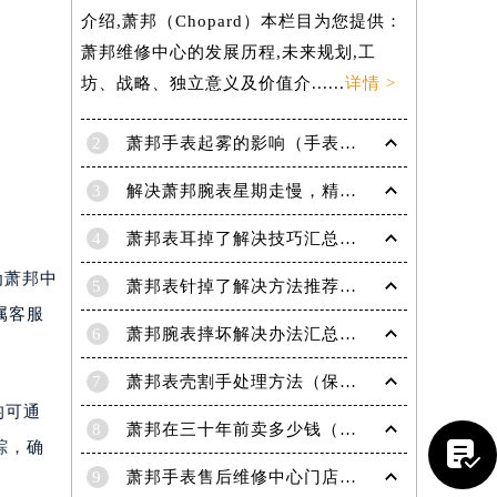
介绍,萧邦（Chopard）本栏目为您提供：
萧邦维修中心的发展历程,未来规划,工
坊、战略、独立意义及价值介......
详情 >
2
萧邦手表起雾的影响（手表起雾维护建议）
3
解决萧邦腕表星期走慢，精准调校秘籍在这里
4
萧邦表耳掉了解决技巧汇总（轻松修复爱表的小妙招）
为萧邦中
5
萧邦表针掉了解决方法推荐（轻松修复你的爱表）
属客服
提前预约）
6
萧邦腕表摔坏解决办法汇总（专业修复与日常保养技巧）
7
萧邦表壳割手处理方法（保养与修复技巧指南）
均可通
8
萧邦在三十年前卖多少钱（名表价格变迁的历史洞察）

踪，确
9
萧邦手表售后维修中心门店地址