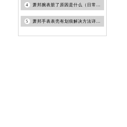
4
萧邦腕表脏了原因是什么（日常保养与清洁指南）
5
萧邦手表表壳有划痕解决方法详解（专业修复技巧与注意事项）
提前预约）