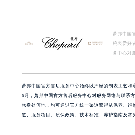
杭州市上城区钱江路1366号华润大厦
金华市金东区东市南街777号金华万达
绍兴市越城区胜利东路379号世茂天
嘉兴市南湖区广益路705号嘉兴世界贸
萧邦中国
南昌市红谷滩新区红谷中大道998号
腕表爱好
济南市历下区经十路11111号华润中
广州市天河区天河路230号万菱汇国
务中心对
广州市越秀区环市东路371-375号
效…
深圳市罗湖区深南东路5001号华润大
惠州市惠城区江北文昌一路7号华贸大
萧邦中国官方售后服务中心始终以严谨的制表工艺和客
厦门市思明区湖滨东路95号华润大厦写
福州市鼓楼区五四路128-1号恒力城
6月，萧邦中国官方售后服务中心对服务网络与联系
成都市锦江区人民东路6号SAC东原中
您身处何地，均可通过官方统一渠道获得从保养、维
重庆市江北区观音桥步行街2号融恒时
道、服务项目、质保政策、技术标准、养护指南及常
长沙市芙蓉区定王台街道建湘路393
郑州市二七区铭功路10号华润大厦写字