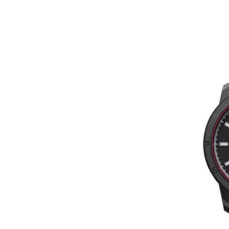
太原市迎泽区解放路15号亨得利名
沈阳市沈河区中街路137号亨得利名
沈阳市沈河区中街路83号亨得利名
乌鲁木齐市天山区红山路26号时代广场
温州市鹿城区锦绣路1067号置信广场
哈尔滨市道里区友谊西路600号富力中
大连市中山区人民路15号国际金融大
佛山市禅城区季华五路57号万科金融中
东莞市东城街道鸿福东路1号民盈国贸
无锡市梁溪区人民中路139号恒隆广场
南通市崇川区工农路57号圆融广场写字
苏州市苏州工业园区星港街199号苏州
武汉市江汉区解放大道686号世界贸易
南宁市青秀区金湖路59号地王大厦12
合肥市蜀山区潜山路111号万象城华润
泉州市丰泽区宝洲路729号浦西万达中