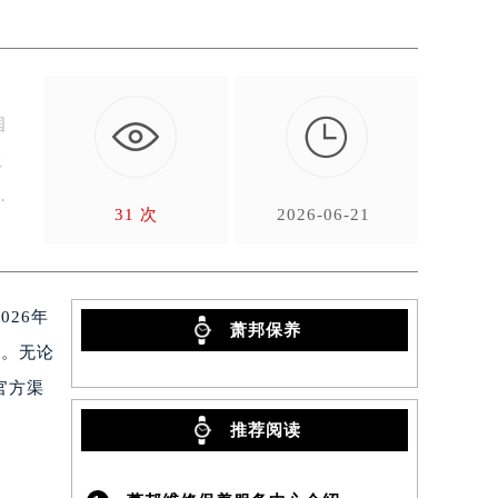

国
服
应
31 次
2026-06-21
26年
萧邦保养
质。无论
官方渠
推荐阅读
）