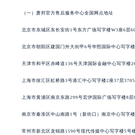
黑龙江省鸡西市鸡冠区红军路萧邦售
黑龙江省佳木斯市向阳区长安路萧邦
（一）萧邦官方售后服务中心全国网点地址
黑龙江省牡丹江市东安区太平路萧邦
黑龙江省七台河市桃山区大同街萧邦
北京市东城区东长安街1号东方广场写字楼W3座6层6
黑龙江省齐齐哈尔市龙沙区龙华路萧
黑龙江省双鸭山市尖山区新兴大街萧
北京市朝阳区建国门外大街甲6号华熙国际中心写字楼D
黑龙江省绥化市北林区新华街与康庄
黑龙江省伊春市伊美区通河路萧邦售
天津市和平区赤峰道136号天津国际金融中心写字楼26
吉林省白城市洮北区明仁南街萧邦售
吉林省白山市浑江区浑江大街萧邦售
上海市徐汇区虹桥路3号港汇中心写字楼2座37层370
吉林省吉林市船营区河南街萧邦售后
吉林省辽源市龙山区人民大街萧邦售
上海市黄浦区南京东路299号宏伊国际广场写字楼8层
吉林省梅河口市新华街道梅河大街萧
吉林省四平市铁东区紫气大路与南九
南京市秦淮区中山南路1号（新街口）南京中心写字楼2
吉林省松原市宁江区五环大街萧邦售
吉林省通化市东昌区环通乡江南大街
常州市新北区龙锦路1590号现代传媒中心写字楼5号楼