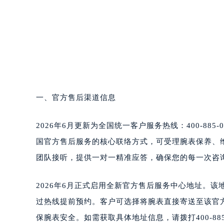
青岛市南区山东路6号华润大厦B座2
烟台市芝罘区胜利路139号万达金融中
长春市朝阳区西安大路727号中银大厦
贵阳市南明区都司高架桥路33号亨特
昆明市盘龙区北京路928号同德昆明
石家庄市长安区中山东路39号勒泰中
西安市碑林区南关正街88号华侨城长
一、官方售后渠道信息
海口市龙华区金贸东路5号海口华润大厦
唐山市路南区新华东道100号万达广场
2026年6月更新为全国统一客户服务热线：400-885
台州市椒江区东海大道1800号腾达中
国官方售后服务的核心联络方式，可受理腕表保养、
内蒙古自治区呼和浩特市玉泉区大学西
甘肃省兰州市七里河区西津西路16号兰
团队接听，提供一对一精准应答，确保您的每一次咨
重庆市解放碑渝中区民权路28号英利
黑龙江省大庆市萨尔图区会战大街萧
2026年6月正式启用全新官方售后服务中心地址。
黑龙江省鹤岗市向阳区红军路萧邦售
过热线提前预约。客户可选择将腕表直接寄送至该官
黑龙江省黑河市爱辉区中央街萧邦售
保腕表安全。如需获取具体地址信息，请拨打400-88