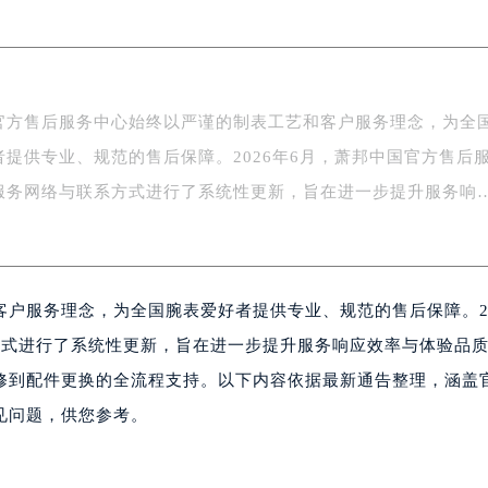
写字楼A座5层503-5室（需提前预约）
广场写字楼4号楼22层2209室（需提前预约）
际中心写字楼8层805室（需提前预约）
易中心写字楼A座13层1304室（需提前预约）
官方售后服务中心始终以严谨的制表工艺和客户服务理念，为全
绿地双子塔（中央广场）A1座办公楼14层07室（需提前预约）
者提供专业、规范的售后保障。2026年6月，萧邦中国官方售后
心写字楼（万象城）15层1508室（需提前预约）
际中心写字楼A塔7层704室（需提前预约）
服务网络与联系方式进行了系统性更新，旨在进一步提升服务响
世界贸易中心大厦南塔写字楼15层07室（需提前预约）
厦写字楼17层1701室（需提前预约）
厦写字楼1座30层05室（需提前预约）
户服务理念，为全国腕表爱好者提供专业、规范的售后保障。20
字楼B座11层1104室（需提前预约）
写字楼15层03室（需提前预约）
方式进行了系统性更新，旨在进一步提升服务响应效率与体验品
心写字楼24层2406B室（需提前预约）
修到配件更换的全流程支持。以下内容依据最新通告整理，涵盖
代广场写字楼9层902室（需提前预约）
见问题，供您参考。
号世茂环球金融中心写字楼（芙蓉广场）10层13室（需提前预约
楼29层2905室（需提前预约）