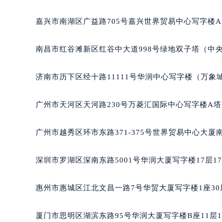
北京市东城区东长安街1号王府井东方
河北省保定市竞秀区朝阳北大街北国
嘉兴市南湖区广益路705号嘉兴世界贸易中心写字楼A座
内蒙古自治区阿拉善盟市左旗土尔扈
内蒙古自治区巴彦淖尔市临河区新华
南昌市红谷滩新区红谷中大道998号绿地双子塔（中央
内蒙古自治区包头市青山区幸福路甲
内蒙古自治区赤峰市红山区哈达街萧
济南市历下区经十路11111号华润中心写字楼（万象城
内蒙古自治区鄂尔多斯市东胜区伊金
内蒙古自治区呼伦贝尔市海拉尔区中
广州市天河区天河路230号万菱汇国际中心写字楼A塔
内蒙古自治区通辽市科尔沁区明仁大
内蒙古自治区乌海市海勃湾区人民南
广州市越秀区环市东路371-375号世界贸易中心大厦
内蒙古自治区乌兰察布市集宁区恩和
内蒙古自治区锡林郭勒盟市锡林浩特
深圳市罗湖区深南东路5001号华润大厦写字楼17层1
内蒙古自治区兴安盟市乌兰浩特市兴
山西省大同市平城区迎宾街萧邦售后
惠州市惠城区江北文昌一路7号华贸大厦写字楼1座30
山西省晋城市城区黄华街萧邦售后服
山西省晋中市榆次区顺城街萧邦售后
厦门市思明区湖滨东路95号华润大厦写字楼B座11层1