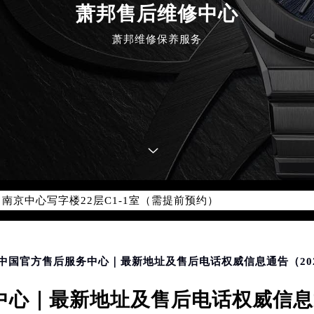
优化升级公告
萧邦售后维修中心
：400-885-0231
萧邦维修保养服务
5-0231，服务覆盖中国大陆、香港、澳门、台湾全部区域（非大陆需
点地址：
国际中心写字楼D座11层1102室（北京总部）（需提前预约）
字楼W3座6层602室（需提前预约）
融中心写字楼26层2603室（需提前预约）
2座37层3705室（需提前预约）
际广场写字楼8层806室（需提前预约）
南京中心写字楼22层C1-1室（需提前预约）
中心写字楼5号楼10层1008室（需提前预约）
FC国际金融中心写字楼35层3508室（需提前预约）
楼1号楼18层1803室（需提前预约）
字楼1号楼16层1604室（需提前预约）
邦中国官方售后服务中心｜最新地址及售后电话权威信息通告（20
务中心东塔写字楼（华润万象城）17层1706室（需提前预约）
心｜最新地址及售后电话权威信息通
场办公楼20层2009室（需提前预约）