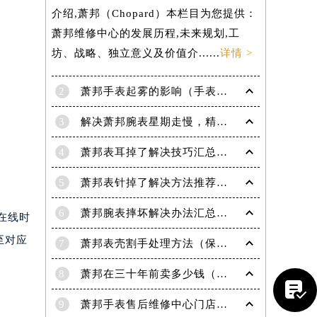
介绍,萧邦（Chopard）本栏目为您提供：
萧邦维修中心的发展历程,未来规划,工
坊、战略、独立意义及价值介......
详情 >
2
萧邦手表起雾的影响（手表起雾维护建议）
3
解决萧邦腕表星期走慢，精准调校秘籍在这里
4
萧邦表耳掉了解决技巧汇总（轻松修复爱表的小妙招）
5
萧邦表针掉了解决方法推荐（轻松修复你的爱表）
6
萧邦腕表摔坏解决办法汇总（专业修复与日常保养技巧）
服在线时
至对应
7
萧邦表壳割手处理方法（保养与修复技巧指南）
8
萧邦在三十年前卖多少钱（名表价格变迁的历史洞察）

9
萧邦手表售后维修中心门店地址