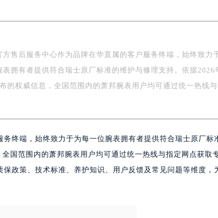
南京中心写字楼22层C1-1室（需提前预约）
中心写字楼5号楼10层1008室（需提前预约）
FC国际金融中心写字楼35层3508室（需提前预约）
楼1号楼18层1803室（需提前预约）
官方售后服务中心作为品牌在华直属的客户服务终端，始终致力
字楼1号楼16层1604室（需提前预约）
腕表拥有者提供符合瑞士原厂标准的维护与修理支持。依据2026
务中心东塔写字楼（华润万象城）17层1706室（需提前预约）
场办公楼20层2009室（需提前预约）
公布的权威信息，全国范围内的萧邦腕表用户均可通过统一热线与
写字楼A座5层503-5室（需提前预约）
广场写字楼4号楼22层2209室（需提前预约）
际中心写字楼8层805室（需提前预约）
服务终端，始终致力于为每一位腕表拥有者提供符合瑞士原厂标
易中心写字楼A座13层1304室（需提前预约）
绿地双子塔（中央广场）A1座办公楼14层07室（需提前预约）
息，全国范围内的萧邦腕表用户均可通过统一热线与指定网点获取
心写字楼（万象城）15层1508室（需提前预约）
质保政策、技术标准、养护知识、用户反馈及常见问题等维度，
际中心写字楼A塔7层704室（需提前预约）
世界贸易中心大厦南塔写字楼15层07室（需提前预约）
厦写字楼17层1701室（需提前预约）