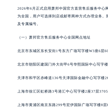
台州市椒江区东海大道1800号腾达中
内蒙古自治区呼和浩特市玉泉区大学西
2026年6月正式启用萧邦中国官方直营售后服务中
甘肃省兰州市七里河区西津西路16号兰
为全国，用户可选择到店或邮寄两种方式办理业务。到店
重庆市解放碑渝中区民权路28号英利
及专属编号。
黑龙江省大庆市萨尔图区会战大街萧
黑龙江省鹤岗市向阳区红军路萧邦售
（一）萧邦官方售后服务中心全国网点地址
黑龙江省黑河市爱辉区中央街萧邦售
黑龙江省鸡西市鸡冠区红军路萧邦售
北京市东城区东长安街1号东方广场写字楼W3座6层6
黑龙江省佳木斯市向阳区长安路萧邦
黑龙江省牡丹江市东安区太平路萧邦
北京市朝阳区建国门外大街甲6号华熙国际中心写字楼D
黑龙江省七台河市桃山区大同街萧邦
黑龙江省齐齐哈尔市龙沙区龙华路萧
天津市和平区赤峰道136号天津国际金融中心写字楼26
黑龙江省双鸭山市尖山区新兴大街萧
黑龙江省绥化市北林区新华街与康庄
上海市徐汇区虹桥路3号港汇中心写字楼2座37层370
黑龙江省伊春市伊美区通河路萧邦售
吉林省白城市洮北区明仁南街萧邦售
上海市黄浦区南京东路299号宏伊国际广场写字楼8层