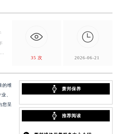

于
年
35 次
2026-06-21
准的维
萧邦保养
专业、
为您呈
推荐阅读