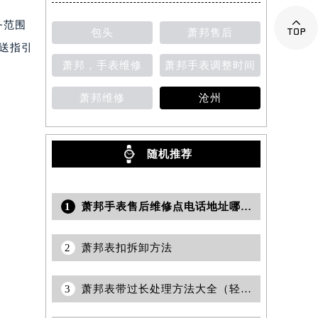

提前预约）
务范围
包头
萧邦售后
寄送指引
萧邦，手表维修
萧邦手表调整时间
萧邦维修
沧州
随机推荐
1
萧邦手表售后维修点电话地址哪里有
2
萧邦表扣拆卸方法
3
萧邦表带过长处理方法大全（轻松打造完美佩戴体验）