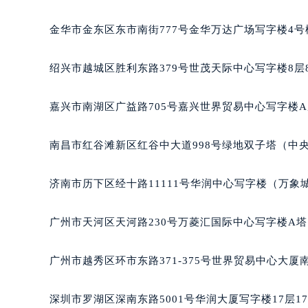
辽宁省辽阳市白塔区新运大街萧邦售
辽宁省盘锦市兴隆台区石油大街萧邦
金华市金东区东市南街777号金华万达广场写字楼4号楼
辽宁省铁岭市银州区南马路萧邦售后
辽宁省营口市站前区市府路与渤海大
绍兴市越城区胜利东路379号世茂天际中心写字楼8层
辽宁省沈阳市沈河区中街路137号亨
辽宁省沈阳市沈河区中街路83号亨
嘉兴市南湖区广益路705号嘉兴世界贸易中心写字楼A座
北京市朝阳区建国门外大街甲6号华熙
北京市东城区东长安街1号王府井东方
南昌市红谷滩新区红谷中大道998号绿地双子塔（中央
河北省保定市竞秀区朝阳北大街北国
内蒙古自治区阿拉善盟市左旗土尔扈
济南市历下区经十路11111号华润中心写字楼（万象城
内蒙古自治区巴彦淖尔市临河区新华
内蒙古自治区包头市青山区幸福路甲
广州市天河区天河路230号万菱汇国际中心写字楼A塔
内蒙古自治区赤峰市红山区哈达街萧
内蒙古自治区鄂尔多斯市东胜区伊金
广州市越秀区环市东路371-375号世界贸易中心大厦
内蒙古自治区呼伦贝尔市海拉尔区中
内蒙古自治区通辽市科尔沁区明仁大
深圳市罗湖区深南东路5001号华润大厦写字楼17层1