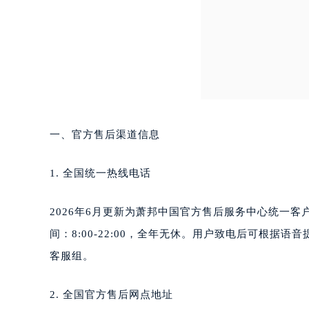
无锡市梁溪区人民中路139号恒隆广场
南通市崇川区工农路57号圆融广场写字
苏州市苏州工业园区星港街199号苏州
武汉市江汉区解放大道686号世界贸易
南宁市青秀区金湖路59号地王大厦12
合肥市蜀山区潜山路111号万象城华润
泉州市丰泽区宝洲路729号浦西万达中
一、官方售后渠道信息
青岛市南区山东路6号华润大厦B座2
烟台市芝罘区胜利路139号万达金融中
1. 全国统一热线电话
长春市朝阳区西安大路727号中银大厦
贵阳市南明区都司高架桥路33号亨特
2026年6月更新为萧邦中国官方售后服务中心统一客户
昆明市盘龙区北京路928号同德昆明
间：8:00-22:00，全年无休。用户致电后可根
石家庄市长安区中山东路39号勒泰中
西安市碑林区南关正街88号华侨城长
客服组。
海口市龙华区金贸东路5号海口华润大厦
唐山市路南区新华东道100号万达广场
2. 全国官方售后网点地址