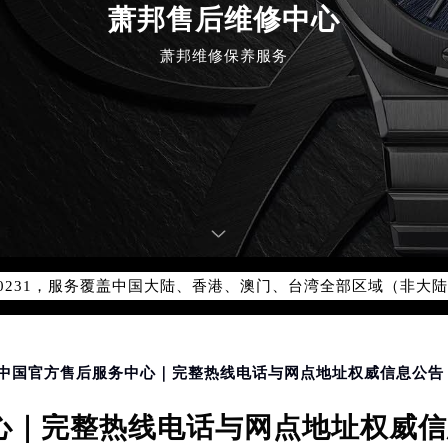
萧邦售后维修中心
萧邦维修保养服务
优化升级公告
：400-885-0231
5-0231，服务覆盖中国大陆、香港、澳门、台湾全部区域（非大陆需
点地址：
国际中心写字楼D座11层1102室（北京总部）（需提前预约）
字楼W3座6层602室（需提前预约）
融中心写字楼26层2603室（需提前预约）
邦中国官方售后服务中心｜完整热线电话与网点地址权威信息公告（
2座37层3705室（需提前预约）
｜完整热线电话与网点地址权威信息
际广场写字楼8层806室（需提前预约）