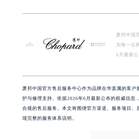
南京市秦淮区中山南路1号（新街口）
常州市新北区龙锦路1590号现代传媒
徐州市鼓楼区淮海东路29号苏宁广场I
扬州市邗江区国展路29号星耀天地写字
萧邦中国
盐城市盐都区世纪大道5号盐城金融城写
为每一位
泰州市海陵区永定东路399号置地商
宁波市江北区大闸南路500号来福士广
6月最新
杭州市上城区钱江路1366号华润大厦
指…
金华市金东区东市南街777号金华万达
绍兴市越城区胜利东路379号世茂天
萧邦中国官方售后服务中心作为品牌在华直属的客户
嘉兴市南湖区广益路705号嘉兴世界贸
南昌市红谷滩新区红谷中大道998号
护与修理支持。依据2026年6月最新公布的权威信
济南市历下区经十路11111号华润中
合规的售后服务。本文将围绕官方渠道、服务项目、
广州市天河区天河路230号万菱汇国
现完整的服务体系说明。
广州市越秀区环市东路371-375号
深圳市罗湖区深南东路5001号华润大