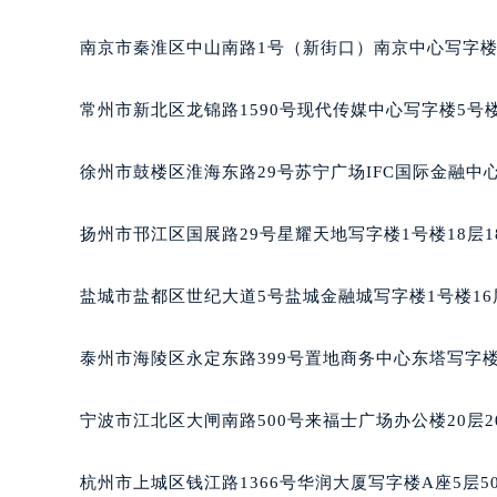
吉林省白山市浑江区浑江大街萧邦售
吉林省吉林市船营区河南街萧邦售后
南京市秦淮区中山南路1号（新街口）南京中心写字楼2
吉林省辽源市龙山区人民大街萧邦售
吉林省梅河口市新华街道梅河大街萧
常州市新北区龙锦路1590号现代传媒中心写字楼5号楼
吉林省四平市铁东区紫气大路与南九
吉林省松原市宁江区五环大街萧邦售
徐州市鼓楼区淮海东路29号苏宁广场IFC国际金融中心
吉林省通化市东昌区环通乡江南大街
吉林省延边市延吉市解放路萧邦售后
扬州市邗江区国展路29号星耀天地写字楼1号楼18层1
辽宁省鞍山市铁东区站前街萧邦售后
辽宁省本溪市平山区胜利路萧邦售后
盐城市盐都区世纪大道5号盐城金融城写字楼1号楼16
辽宁省朝阳市双塔区新华路萧邦售后
辽宁省丹东市振兴区七经街萧邦售后
泰州市海陵区永定东路399号置地商务中心东塔写字楼
辽宁省抚顺市新抚区东一路萧邦售后
辽宁省阜新市海州区解放大街萧邦售
宁波市江北区大闸南路500号来福士广场办公楼20层2
辽宁省葫芦岛市连山区中央路萧邦售
辽宁省锦州市古塔区中央大街萧邦售
杭州市上城区钱江路1366号华润大厦写字楼A座5层5