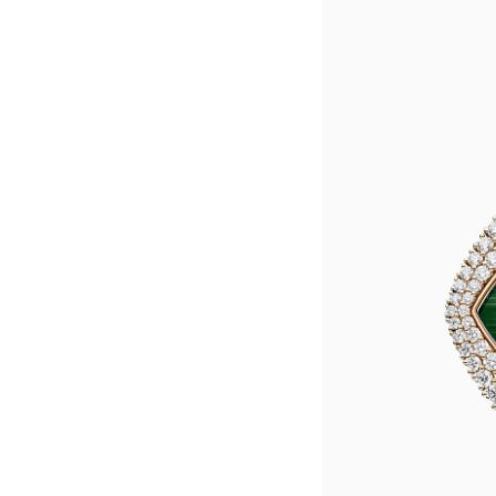
惠州市惠城区江北文昌一路7号华贸大
厦门市思明区湖滨东路95号华润大厦写
福州市鼓楼区五四路128-1号恒力城
成都市锦江区人民东路6号SAC东原中
重庆市江北区观音桥步行街2号融恒时
长沙市芙蓉区定王台街道建湘路393
郑州市二七区铭功路10号华润大厦写字
太原市迎泽区解放路15号亨得利名
沈阳市沈河区中街路137号亨得利名
沈阳市沈河区中街路83号亨得利名
乌鲁木齐市天山区红山路26号时代广场
温州市鹿城区锦绣路1067号置信广场
哈尔滨市道里区友谊西路600号富力中
大连市中山区人民路15号国际金融大
佛山市禅城区季华五路57号万科金融中
东莞市东城街道鸿福东路1号民盈国贸