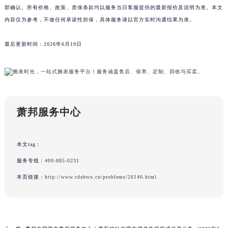
部确认。所有价格、政策、质保条款均以服务当日客服提供的最新报价及说明为准。本文
海南省海口市龙华区金贸东路5号海口华润大厦B座17层1707室萧邦售后服务中心（需提前预约）
内容仅为参考，不做任何承诺性担保，具体服务请以官方实时沟通结果为准。
河北省唐山市路南区新华东道100号万达广场写字楼A座10层1002室萧邦售后服务中心（需提前预约）
台州市椒江区东海大道1800号腾达中心东1幢20楼2002室萧邦售后服务中心（需提前预约）
最后更新时间：2026年6月19日
呼和浩特市玉泉区大学西街70号华润万象城写字楼（鄂尔多斯大厦）23层2326室萧邦售后服务中心（需提前预约）
兰州市七里河区西津西路16号兰州中心写字楼21层2102室萧邦售后服务中心（需提前预约）
重庆市解放碑渝中区民权路28号英利国际金融中心写字楼20层01室萧邦售后服务中心（需提前预约）
节假日正常营业！
萧邦服务中心
本文tag：
服务专线：
400-885-0231
本页链接：
http://www.cdzbwx.cn/problems/26146.html