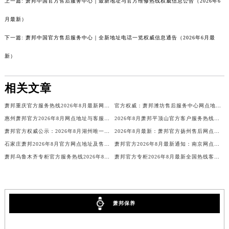
上一篇:
萧邦中国官方售后服务中心｜最新地址与官方维修热线权威信息公告（2026年6
月最新）
下一篇:
萧邦中国官方售后服务中心｜全新地址电话一览权威信息通告（2026年6月最
新）
相关文章
萧邦重庆官方服务热线2026年8月最新网点地址公示
官方权威：萧邦潍坊售后服务中心网点地址与热线电话2026年8月
惠州萧邦官方2026年8月网点地址与客服热线——售后无忧指南
2026年8月萧邦平顶山官方客户服务热线：售后网点地址全公开
萧邦官方权威公示：2026年8月湖州唯一售后网点地址及客服热线，服务信息全公开
2026年8月最新：萧邦官方扬州售后网点地址与全国统一客服热线
石家庄萧邦2026年8月官方网点地址及售后热线客户服务通知
萧邦官方2026年8月最新通知：南京网点地址与售后电话，客服服务信息权威公开
萧邦乌鲁木齐专柜官方服务热线2026年8月最新公示！客户专属
萧邦官方专柜2026年8月最新全国热线客户电话
萧邦保养