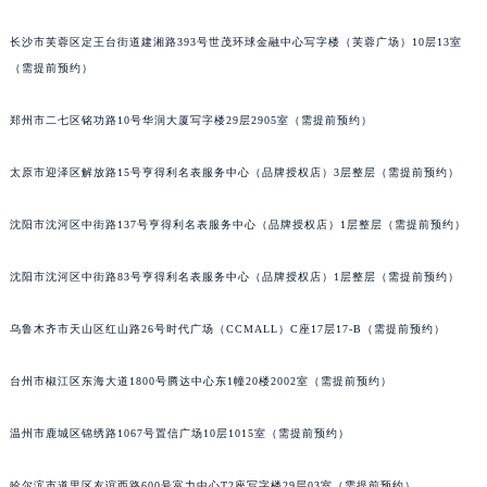
辽宁省营口市站前区市府路与渤海大街交叉口萧邦售后服务中心（需提前预约）
长沙市芙蓉区定王台街道建湘路393号世茂环球金融中心写字楼（芙蓉广场）10层13室
辽宁省沈阳市沈河区中街路137号亨得利名表维修授权店1楼萧邦售后服务中心（需提前预约）
（需提前预约）
辽宁省沈阳市沈河区中街路83号亨得利名表维修授权店1楼萧邦售后服务中心（需提前预约）
北京市朝阳区建国门外大街甲6号华熙国际中心D座11层1102室萧邦售后服务中心（北京总部）（需提前预约）
郑州市二七区铭功路10号华润大厦写字楼29层2905室（需提前预约）
北京市东城区东长安街1号王府井东方广场W3座6层602室萧邦售后服务中心（需提前预约）
太原市迎泽区解放路15号亨得利名表服务中心（品牌授权店）3层整层（需提前预约）
河北省保定市竞秀区朝阳北大街北国先天下萧邦售后服务中心（需提前预约）
内蒙古自治区阿拉善盟市左旗土尔扈特大街萧邦售后服务中心（需提前预约）
沈阳市沈河区中街路137号亨得利名表服务中心（品牌授权店）1层整层（需提前预约）
内蒙古自治区巴彦淖尔市临河区新华街萧邦售后服务中心（需提前预约）
内蒙古自治区包头市青山区幸福路甲3号王府井百货名表维修萧邦售后服务中心（需提前预约）
沈阳市沈河区中街路83号亨得利名表服务中心（品牌授权店）1层整层（需提前预约）
内蒙古自治区赤峰市红山区哈达街萧邦售后服务中心（需提前预约）
内蒙古自治区鄂尔多斯市东胜区伊金霍洛街萧邦售后服务中心（需提前预约）
乌鲁木齐市天山区红山路26号时代广场（CCMALL）C座17层17-B（需提前预约）
内蒙古自治区呼伦贝尔市海拉尔区中央街萧邦售后服务中心（需提前预约）
台州市椒江区东海大道1800号腾达中心东1幢20楼2002室（需提前预约）
内蒙古自治区通辽市科尔沁区明仁大街萧邦售后服务中心（需提前预约）
内蒙古自治区乌海市海勃湾区人民南路萧邦售后服务中心（需提前预约）
温州市鹿城区锦绣路1067号置信广场10层1015室（需提前预约）
内蒙古自治区乌兰察布市集宁区恩和大街萧邦售后服务中心（需提前预约）
内蒙古自治区锡林郭勒盟市锡林浩特市光明街与额尔敦路交叉口萧邦售后服务中心（需提前预约）
哈尔滨市道里区友谊西路600号富力中心T2座写字楼29层03室（需提前预约）