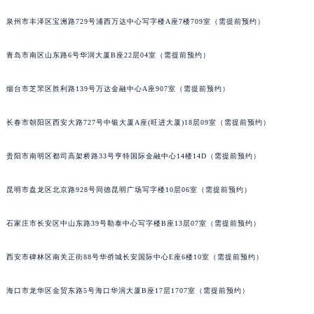
安徽省池州市贵池区长江路萧邦售后服务中心（需提前预约）
泉州市丰泽区宝洲路729号浦西万达中心写字楼A座7楼709室（需提前预约）
安徽省滁州市琅琊区南谯北路萧邦售后服务中心（需提前预约）
安徽省阜阳市颍州区颍州北路萧邦售后服务中心（需提前预约）
青岛市南区山东路6号华润大厦B座22层04室（需提前预约）
安徽省淮北市相山区淮海路萧邦售后服务中心（需提前预约）
烟台市芝罘区胜利路139号万达金融中心A座907室（需提前预约）
安徽省淮南市田家庵区国庆中路萧邦售后服务中心（需提前预约）
安徽省黄山市屯溪区黄山西路萧邦售后服务中心（需提前预约）
长春市朝阳区西安大路727号中银大厦A座(旺进大厦)18层09室（需提前预约）
安徽省六安市金安区解放中路萧邦售后服务中心（需提前预约）
安徽省马鞍山市雨山区湖南西路萧邦售后服务中心（需提前预约）
贵阳市南明区都司高架桥路33号亨特国际金融中心14楼14D（需提前预约）
安徽省宿州市埇桥区人民中路萧邦售后服务中心（需提前预约）
昆明市盘龙区北京路928号同德昆明广场写字楼10层06室（需提前预约）
安徽省铜陵市铜官区石城大道萧邦售后服务中心（需提前预约）
安徽省芜湖市镜湖区中山路步行街萧邦售后服务中心（需提前预约）
石家庄市长安区中山东路39号勒泰中心写字楼B座13层07室（需提前预约）
安徽省宣城市宣州区叠嶂西路萧邦售后服务中心（需提前预约）
福建省龙岩市新罗区九一南路萧邦售后服务中心（需提前预约）
西安市碑林区南关正街88号华侨城长安国际中心E座6楼10室（需提前预约）
福建省南平市建阳区人民西路萧邦售后服务中心（需提前预约）
福建省宁德市蕉城区天湖东路萧邦售后服务中心（需提前预约）
海口市龙华区金贸东路5号海口华润大厦B座17层1707室（需提前预约）
福建省莆田市城厢区霞林街道荔华东大道萧邦售后服务中心（需提前预约）