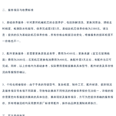
新疆维吾尔自治区克拉玛依市克拉玛依区友谊路萧邦售后服务中心（需提前预约）
二、服务项目与收费标准
新疆维吾尔自治区库车市库车市文化东路萧邦售后服务中心（需提前预约）
新疆维吾尔自治区库尔勒市库尔勒市人民东路萧邦售后服务中心（需提前预约）
1、基础保养服务：针对萧邦机械机芯的全面养护，包括拆解清洗、更换润滑油、调校走
新疆维吾尔自治区奎屯市团结西街萧邦售后服务中心（需提前预约）
时精度、检测防水性能等。保养完成需3至5天。基础款机芯保养价格为2380元。请注
新疆维吾尔自治区昆玉市昆泉街萧邦售后服务中心（需提前预约）
意：提供的仅为基础款机芯保养价格，所有价格会根据活动变化，维修服务的损坏程度不
一价格也不一。
新疆维吾尔自治区沙湾市三道河子镇世纪大道南路萧邦售后服务中心（需提前预约）
新疆维吾尔自治区石河子市北二路萧邦售后服务中心（需提前预约）
2、配件更换服务：若需要更换原装皮表带，费用为4560元；更换表蒙（蓝宝石玻璃镜
新疆维吾尔自治区双河市光明路萧邦售后服务中心（需提前预约）
面）费用为2680元；石英机芯更换电池费用为480元。换配件需3天左右，有配件当日可
新疆维吾尔自治区塔城市塔城地区闻琴路萧邦售后服务中心（需提前预约）
完成。同样，以上价格均为基础参考，实际费用需根据腕表具体型号、配件材质及库存情
新疆维吾尔自治区铁门关市兴疆路萧邦售后服务中心（需提前预约）
况由客服报价确认。
新疆维吾尔自治区图木舒克市图木舒克市中兴街萧邦售后服务中心（需提前预约）
3、个性化维修报价：由于手表的等级型号、复杂程度、制作工艺、配件材质、损坏情况
新疆维吾尔自治区吐鲁番市高昌区文化中路文化中路萧邦售后服务中心（需提前预约）
及服务项目等各项不同因素，导致每款腕表不同情况的维修保养报价无法统一，详细的报
新疆维吾尔自治区乌苏市乌鲁木齐北路萧邦售后服务中心（需提前预约）
价需要您向客服提供腕表的具体信息、腕表现状及服务项目，方可为您提供准确的服务报
新疆维吾尔自治区五家渠市长征西街萧邦售后服务中心（需提前预约）
价。所有维修流程均采用萧邦原厂标准零配件，操作由品牌直属制表师执行。
新疆维吾尔自治区新星市东风路萧邦售后服务中心（需提前预约）
新疆维吾尔自治区伊宁市解放西路萧邦售后服务中心（需提前预约）
三、官方质保政策