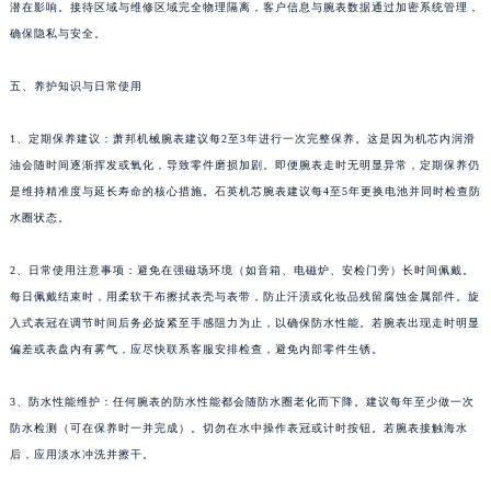
潜在影响。接待区域与维修区域完全物理隔离，客户信息与腕表数据通过加密系统管理，
四川省凉山州市西昌市大巷口下街萧邦售后服务中心（需提前预约）
确保隐私与安全。
四川省泸州市江阳区治平路萧邦售后服务中心（需提前预约）
四川省眉山市东坡区三苏路萧邦售后服务中心（需提前预约）
五、养护知识与日常使用
四川省绵阳市涪城区翠花街萧邦售后服务中心（需提前预约）
1、定期保养建议：萧邦机械腕表建议每2至3年进行一次完整保养。这是因为机芯内润滑
四川省南充市高坪区江东大道萧邦售后服务中心（需提前预约）
油会随时间逐渐挥发或氧化，导致零件磨损加剧。即便腕表走时无明显异常，定期保养仍
四川省内江市东兴区汉安大道萧邦售后服务中心（需提前预约）
是维持精准度与延长寿命的核心措施。石英机芯腕表建议每4至5年更换电池并同时检查防
四川省攀枝花市东区三线大道北段萧邦售后服务中心（需提前预约）
水圈状态。
四川省遂宁市船山区香林南路萧邦售后服务中心（需提前预约）
四川省雅安市雨城区熊猫大道萧邦售后服务中心（需提前预约）
2、日常使用注意事项：避免在强磁场环境（如音箱、电磁炉、安检门旁）长时间佩戴。
每日佩戴结束时，用柔软干布擦拭表壳与表带，防止汗渍或化妆品残留腐蚀金属部件。旋
四川省宜宾市翠屏区长翠路萧邦售后服务中心（需提前预约）
入式表冠在调节时间后务必旋紧至手感阻力为止，以确保防水性能。若腕表出现走时明显
四川省资阳市雁江区滨江大道一段与和平南路萧邦售后服务中心（需提前预约）
偏差或表盘内有雾气，应尽快联系客服安排检查，避免内部零件生锈。
四川省自贡市自流井区华商北路萧邦售后服务中心（需提前预约）
西藏自治区阿里地区噶尔县北京西路萧邦售后服务中心（需提前预约）
3、防水性能维护：任何腕表的防水性能都会随防水圈老化而下降。建议每年至少做一次
西藏自治区昌都市卡若区昌都西路萧邦售后服务中心（需提前预约）
防水检测（可在保养时一并完成）。切勿在水中操作表冠或计时按钮。若腕表接触海水
西藏自治区拉萨市城关区北京中路萧邦售后服务中心（需提前预约）
后，应用淡水冲洗并擦干。
西藏自治区林芝市巴宜区广东路萧邦售后服务中心（需提前预约）