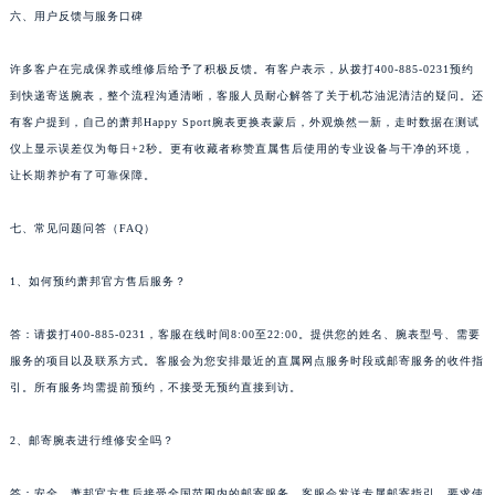
六、用户反馈与服务口碑
西藏自治区那曲市色尼区浙江西路萧邦售后服务中心（需提前预约）
西藏自治区日喀则市桑珠孜区上海中路萧邦售后服务中心（需提前预约）
许多客户在完成保养或维修后给予了积极反馈。有客户表示，从拨打400-885-0231预约
西藏自治区山南市乃东区湖北大道萧邦售后服务中心（需提前预约）
到快递寄送腕表，整个流程沟通清晰，客服人员耐心解答了关于机芯油泥清洁的疑问。还
云南省保山市隆阳区正阳路萧邦售后服务中心（需提前预约）
有客户提到，自己的萧邦Happy Sport腕表更换表蒙后，外观焕然一新，走时数据在测试
云南省楚雄彝族自治州楚雄市鹿城南路萧邦售后服务中心（需提前预约）
仪上显示误差仅为每日+2秒。更有收藏者称赞直属售后使用的专业设备与干净的环境，
让长期养护有了可靠保障。
云南省大理白族自治州大理市建设路萧邦售后服务中心（需提前预约）
云南省德宏傣族景颇族自治州芒市团结大街萧邦售后服务中心（需提前预约）
七、常见问题问答（FAQ）
云南省迪庆藏族自治州香格里拉市长征大道萧邦售后服务中心（需提前预约）
云南省红河哈尼族彝族自治州蒙自市天马路萧邦售后服务中心（需提前预约）
1、如何预约萧邦官方售后服务？
云南省丽江市古城区七星街萧邦售后服务中心（需提前预约）
云南省临沧市临翔区世纪路萧邦售后服务中心（需提前预约）
答：请拨打400-885-0231，客服在线时间8:00至22:00。提供您的姓名、腕表型号、需要
服务的项目以及联系方式。客服会为您安排最近的直属网点服务时段或邮寄服务的收件指
云南省怒江傈僳族自治州泸水市人民路萧邦售后服务中心（需提前预约）
引。所有服务均需提前预约，不接受无预约直接到访。
云南省普洱市思茅区振兴大道萧邦售后服务中心（需提前预约）
云南省曲靖市麒麟区学府路萧邦售后服务中心（需提前预约）
2、邮寄腕表进行维修安全吗？
云南省文山壮族苗族自治州文山市东风路萧邦售后服务中心（需提前预约）
云南省西双版纳傣族自治州景洪市宣慰大道萧邦售后服务中心（需提前预约）
答：安全。萧邦官方售后接受全国范围内的邮寄服务。客服会发送专属邮寄指引，要求使