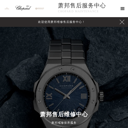
萧邦售后服务中心

CHOPARD MAINTENANCE

欢迎使用萧邦维修售后服务中心！
中心介绍
联系我们
萧邦售后维修中心
萧邦维修保养服务