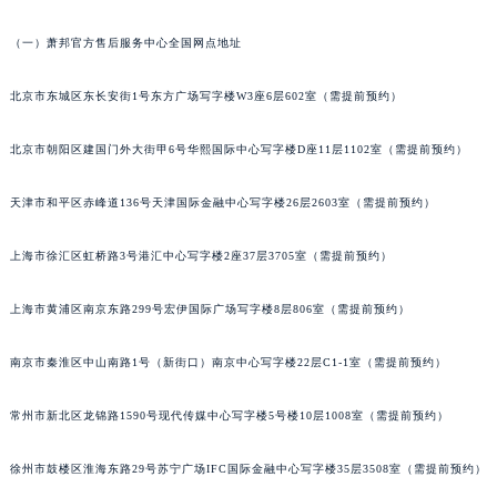
武汉市江汉区解放大道686号世界贸易大厦38层09室（需提前预约）
（一）萧邦官方售后服务中心全国网点地址
南宁市青秀区金湖路59号地王大厦12楼1224室（需提前预约）
合肥市蜀山区潜山路111号万象城华润大厦B座12楼03室（需提前预约）
北京市东城区东长安街1号东方广场写字楼W3座6层602室（需提前预约）
泉州市丰泽区宝洲路729号浦西万达中心写字楼A座7楼709室（需提前预约）
青岛市南区山东路6号华润大厦B座22层04室（需提前预约）
北京市朝阳区建国门外大街甲6号华熙国际中心写字楼D座11层1102室（需提前预约）
烟台市芝罘区胜利路139号万达金融中心A座907室（需提前预约）
天津市和平区赤峰道136号天津国际金融中心写字楼26层2603室（需提前预约）
长春市朝阳区西安大路727号中银大厦A座(旺进大厦)18层09室（需提前预约）
贵阳市南明区都司高架桥路33号亨特国际金融中心14楼14D（需提前预约）
上海市徐汇区虹桥路3号港汇中心写字楼2座37层3705室（需提前预约）
昆明市盘龙区北京路928号同德昆明广场写字楼10层06室（需提前预约）
石家庄市长安区中山东路39号勒泰中心写字楼B座13层07室（需提前预约）
上海市黄浦区南京东路299号宏伊国际广场写字楼8层806室（需提前预约）
西安市碑林区南关正街88号华侨城长安国际中心E座6楼10室（需提前预约）
南京市秦淮区中山南路1号（新街口）南京中心写字楼22层C1-1室（需提前预约）
海口市龙华区金贸东路5号海口华润大厦B座17层1707室（需提前预约）
唐山市路南区新华东道100号万达广场写字楼A座10层1002室（需提前预约）
常州市新北区龙锦路1590号现代传媒中心写字楼5号楼10层1008室（需提前预约）
台州市椒江区东海大道1800号腾达中心东1幢20楼2002室（需提前预约）
内蒙古自治区呼和浩特市玉泉区大学西街70号华润万象城写字楼（鄂尔多斯大厦）23层2326室（需提前预约）
徐州市鼓楼区淮海东路29号苏宁广场IFC国际金融中心写字楼35层3508室（需提前预约）
甘肃省兰州市七里河区西津西路16号兰州中心写字楼21层2102室（需提前预约）