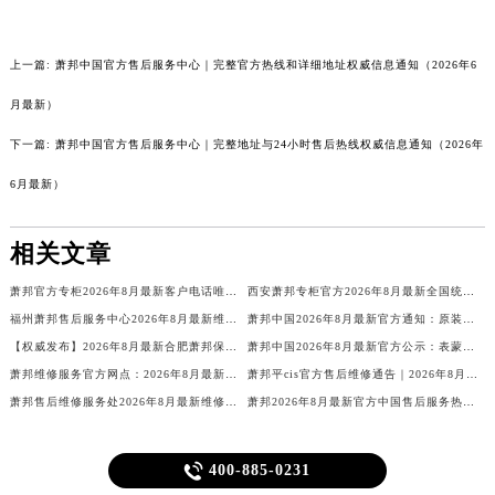
上一篇:
萧邦中国官方售后服务中心｜完整官方热线和详细地址权威信息通知（2026年6
月最新）
下一篇:
萧邦中国官方售后服务中心｜完整地址与24小时售后热线权威信息通知（2026年
6月最新）
相关文章
萧邦官方专柜2026年8月最新客户电话唯一热线
西安萧邦专柜官方2026年8月最新全国统一客户电话公示
福州萧邦售后服务中心2026年8月最新维修保养服务公告【官方权威信息公示】
萧邦中国2026年8月最新官方通知：原装表带换电池服务价格周期，客户服务客服热线
【权威发布】2026年8月最新合肥萧邦保养中心地址官方公示：品牌售后维修保养服务网点信息与通告
萧邦中国2026年8月最新官方公示：表蒙服务价格与周期，客户可联系官方客服电话
萧邦维修服务官方网点：2026年8月最新售后保养信息公告与官方地址公示
萧邦平cis官方售后维修通告｜2026年8月最新权威服务网点公示与热线信息
萧邦售后维修服务处2026年8月最新维修保养公告、权威公示信息及官方保养指南通知
萧邦2026年8月最新官方中国售后服务热线电话及网点地址公示

400-885-0231