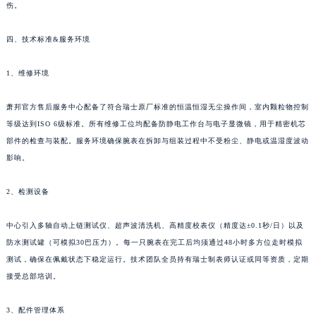
伤。
云南省保山市隆阳区正阳路萧邦售后服务中心（需提前预约）
云南省楚雄彝族自治州楚雄市鹿城南路萧邦售后服务中心（需提前预约）
四、技术标准&服务环境
云南省大理白族自治州大理市建设路萧邦售后服务中心（需提前预约）
云南省德宏傣族景颇族自治州芒市团结大街萧邦售后服务中心（需提前预约）
1、维修环境
云南省迪庆藏族自治州香格里拉市长征大道萧邦售后服务中心（需提前预约）
萧邦官方售后服务中心配备了符合瑞士原厂标准的恒温恒湿无尘操作间，室内颗粒物控制
云南省红河哈尼族彝族自治州蒙自市天马路萧邦售后服务中心（需提前预约）
等级达到ISO 6级标准。所有维修工位均配备防静电工作台与电子显微镜，用于精密机芯
云南省丽江市古城区七星街萧邦售后服务中心（需提前预约）
部件的检查与装配。服务环境确保腕表在拆卸与组装过程中不受粉尘、静电或温湿度波动
云南省临沧市临翔区世纪路萧邦售后服务中心（需提前预约）
影响。
云南省怒江傈僳族自治州泸水市人民路萧邦售后服务中心（需提前预约）
云南省普洱市思茅区振兴大道萧邦售后服务中心（需提前预约）
2、检测设备
云南省曲靖市麒麟区学府路萧邦售后服务中心（需提前预约）
中心引入多轴自动上链测试仪、超声波清洗机、高精度校表仪（精度达±0.1秒/日）以及
云南省文山壮族苗族自治州文山市东风路萧邦售后服务中心（需提前预约）
防水测试罐（可模拟30巴压力）。每一只腕表在完工后均须通过48小时多方位走时模拟
云南省西双版纳傣族自治州景洪市宣慰大道萧邦售后服务中心（需提前预约）
测试，确保在佩戴状态下稳定运行。技术团队全员持有瑞士制表师认证或同等资质，定期
云南省玉溪市红塔区南北大街萧邦售后服务中心（需提前预约）
接受总部培训。
云南省昭通市昭阳区青年路萧邦售后服务中心（需提前预约）
台湾省台北市万华区中华路萧邦售后服务中心（需提前预约）
3、配件管理体系