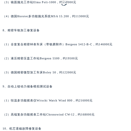
（3）镜面抛光工作站Elma Poli-1000，约158000元
河南省鹤壁市淇滨区九州路萧邦售后服务中心（需提前预约）
河南省济源市沁园街道济水大道萧邦售后服务中心（需提前预约）
（4）德国Horotec多功能抛光系统MSA 15.200，约113000元
河南省焦作市解放区解放路萧邦售后服务中心（需提前预约）
河南省开封市鼓楼区中山路萧邦售后服务中心（需提前预约）
8、精密车铣加工修复设备
河南省洛阳市西工区中州中路与解放路交叉口萧邦售后服务中心（需提前预约）
（1）全套复合精密钟表车床（带铣磨附件）Bergeon 5412-B-C，约146000元
河南省漯河市源汇区交通路萧邦售后服务中心（需提前预约）
河南省南阳市宛城区范蠡东路与南都路交叉口萧邦售后服务中心（需提前预约）
（2）液压精密压盖工作站Bergeon 5500，约19500元
河南省平顶山市卫东区建设路萧邦售后服务中心（需提前预约）
河南省濮阳市大华龙区开州路绿城路交叉口萧邦售后服务中心（需提前预约）
（3）德国精密微型加工车床Boley 50，约122000元
河南省三门峡市湖滨区和平路萧邦售后服务中心（需提前预约）
9、自动上链动力储备模拟测试设备
河南省商丘市梁园区神火大道萧邦售后服务中心（需提前预约）
河南省新乡市红旗区人民路萧邦售后服务中心（需提前预约）
（1）恒温多功能摇表仪Witschi Watch Wind 800，约216000元
河南省信阳市浉河区东方红大道萧邦售后服务中心（需提前预约）
河南省许昌市魏都区建安大道与八龙路交叉口萧邦售后服务中心（需提前预约）
（2）高端复杂功能摇表工作站Chronowind CW-12，约168000元
河南省郑州市二七区民主路10号华润大厦29层2905室萧邦售后服务中心（需提前预约）
河南省周口市川汇区七一路萧邦售后服务中心（需提前预约）
10、机芯退磁故障修复设备