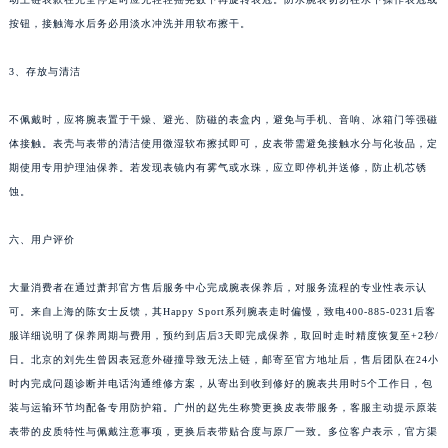
江苏省南通市崇川区工农路57号圆融广场写字楼16层1603室萧邦售后服务中心（需提前预约）
按钮，接触海水后务必用淡水冲洗并用软布擦干。
江苏省苏州市苏州工业园区 星港街199号苏州中心办公楼C座22层08室萧邦售后服务中心（需提前预约）
3、存放与清洁
湖北省武汉市江汉区解放大道686号世界贸易大厦38层09室萧邦售后服务中心（需提前预约）
广西省南宁市青秀区金湖路59号地王大厦12楼1224室萧邦售后服务中心（需提前预约）
不佩戴时，应将腕表置于干燥、避光、防磁的表盒内，避免与手机、音响、冰箱门等强磁
安徽省合肥市蜀山区潜山路111号万象城华润大厦B座12楼03室萧邦售后服务中心（需提前预约）
体接触。表壳与表带的清洁使用微湿软布擦拭即可，皮表带需避免接触水分与化妆品，定
福建省泉州市丰泽区宝洲路729号浦西万达中心写字楼A座7楼709室萧邦售后服务中心（需提前预约）
期使用专用护理油保养。若发现表镜内有雾气或水珠，应立即停机并送修，防止机芯锈
山东省青岛市南区山东路6号华润大厦B座22层04室萧邦售后服务中心（需提前预约）
蚀。
山东省烟台市芝罘区胜利路139号万达金融中心A座907室萧邦售后服务中心（需提前预约）
六、用户评价
吉林省长春市朝阳区西安大路727号中银大厦A座(旺进大厦)18层09室萧邦售后服务中心（需提前预约）
贵州省贵阳市南明区都司高架桥路33号亨特国际金融中心14楼14D萧邦售后服务中心（需提前预约）
大量消费者在通过萧邦官方售后服务中心完成腕表保养后，对服务流程的专业性表示认
云南省昆明市盘龙区北京路928号同德昆明广场写字楼10层06室萧邦售后服务中心（需提前预约）
可。来自上海的陈女士反馈，其Happy Sport系列腕表走时偏慢，致电400-885-0231后客
河北省石家庄市长安区中山东路39号勒泰中心写字楼B座13层07室萧邦售后服务中心（需提前预约）
服详细说明了保养周期与费用，预约到店后3天即完成保养，取回时走时精度恢复至+2秒/
陕西省西安市碑林区南关正街88号华侨城长安国际中心E座6楼10室萧邦售后服务中心（需提前预约）
日。北京的刘先生曾因表冠意外碰撞导致无法上链，邮寄至官方地址后，售后团队在24小
海南省海口市龙华区金贸东路5号海口华润大厦B座17层1707室萧邦售后服务中心（需提前预约）
时内完成问题诊断并电话沟通维修方案，从寄出到收到修好的腕表共用时5个工作日，包
装与运输环节均配备专用防护箱。广州的赵先生称赞更换皮表带服务，客服主动提示原装
河北省唐山市路南区新华东道100号万达广场写字楼A座10层1002室萧邦售后服务中心（需提前预约）
表带的皮质特性与佩戴注意事项，更换后表带贴合度与原厂一致。多位客户表示，官方渠
台州市椒江区东海大道1800号腾达中心东1幢20楼2002室萧邦售后服务中心（需提前预约）