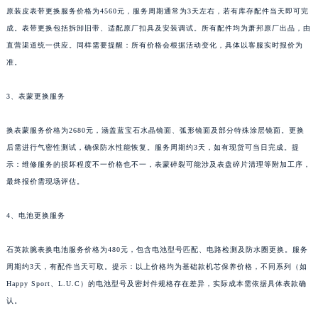
原装皮表带更换服务价格为4560元，服务周期通常为3天左右，若有库存配件当天即可完
贵州省黔东南苗族侗族自治州凯里市北京西路萧邦售后服务中心（需提前预约）
成。表带更换包括拆卸旧带、适配原厂扣具及安装调试。所有配件均为萧邦原厂出品，由
贵州省黔西南布依族苗族自治州兴义市大道与桔香路交汇处萧邦售后服务中心（需提前预约）
直营渠道统一供应。同样需要提醒：所有价格会根据活动变化，具体以客服实时报价为
贵州省铜仁市碧江区民主路萧邦售后服务中心（需提前预约）
准。
贵州省遵义市红花岗区共青大道与嵩山路交叉口萧邦售后服务中心（需提前预约）
四川省阿坝州市马尔康市团结街萧邦售后服务中心（需提前预约）
3、表蒙更换服务
四川省巴中市巴州区江北大道萧邦售后服务中心（需提前预约）
换表蒙服务价格为2680元，涵盖蓝宝石水晶镜面、弧形镜面及部分特殊涂层镜面。更换
四川省成都市锦江区人民东路6号SAC东原中心24层2406B室萧邦售后服务中心（需提前预约）
后需进行气密性测试，确保防水性能恢复。服务周期约3天，如有现货可当日完成。提
四川省达州市通川区中心广场、老车坝萧邦售后服务中心（需提前预约）
示：维修服务的损坏程度不一价格也不一，表蒙碎裂可能涉及表盘碎片清理等附加工序，
四川省德阳市旌阳区长江西路、南街萧邦售后服务中心（需提前预约）
最终报价需现场评估。
四川省甘孜州市康定市情歌广场、箭炉街萧邦售后服务中心（需提前预约）
四川省广安市广安区建安南路萧邦售后服务中心（需提前预约）
4、电池更换服务
四川省广元市利州区老城南北街、东大街萧邦售后服务中心（需提前预约）
石英款腕表换电池服务价格为480元，包含电池型号匹配、电路检测及防水圈更换。服务
四川省乐山市市中区嘉定中路萧邦售后服务中心（需提前预约）
周期约3天，有配件当天可取。提示：以上价格均为基础款机芯保养价格，不同系列（如
四川省凉山州市西昌市大巷口下街萧邦售后服务中心（需提前预约）
Happy Sport、L.U.C）的电池型号及密封件规格存在差异，实际成本需依据具体表款确
四川省泸州市江阳区治平路萧邦售后服务中心（需提前预约）
认。
四川省眉山市东坡区三苏路萧邦售后服务中心（需提前预约）