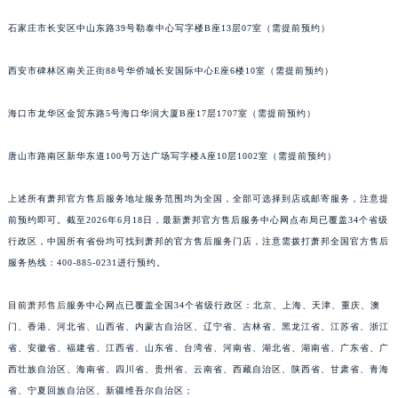
江苏省淮安市清江浦区淮海北路萧邦售后服务中心（需提前预约）
石家庄市长安区中山东路39号勒泰中心写字楼B座13层07室（需提前预约）
江苏省连云港市海州区通灌北路萧邦售后服务中心（需提前预约）
江苏省南京市秦淮区中山南路1号南京中心22层22-C1-C3室萧邦售后服务中心（需提前预约）
西安市碑林区南关正街88号华侨城长安国际中心E座6楼10室（需提前预约）
江苏省宿迁市宿城区西湖路萧邦售后服务中心（需提前预约）
海口市龙华区金贸东路5号海口华润大厦B座17层1707室（需提前预约）
江苏省泰州市海陵区永定东路399号置地商务中心东塔（华润万象城）17层1706室萧邦售后服务中心（需提前预约）
江苏省徐州市鼓楼区淮海东路29号苏宁广场IFC国际金融中心35层3508室萧邦售后服务中心（需提前预约）
唐山市路南区新华东道100号万达广场写字楼A座10层1002室（需提前预约）
江苏省盐城市盐都区世纪大道5号盐城金融城写字楼1号楼16层1604室萧邦售后服务中心（需提前预约）
江苏省扬州市邗江区国展路29号星耀天地写字楼1号楼18层1803室萧邦售后服务中心（需提前预约）
上述所有萧邦官方售后服务地址服务范围均为全国，全部可选择到店或邮寄服务，注意提
江苏省镇江市京口区中山东路萧邦售后服务中心（需提前预约）
前预约即可。截至2026年6月18日，最新萧邦官方售后服务中心网点布局已覆盖34个省级
江西省抚州市临川区赣东大道萧邦售后服务中心（需提前预约）
行政区，中国所有省份均可找到萧邦的官方售后服务门店，注意需拨打萧邦全国官方售后
服务热线：400-885-0231进行预约。
江西省赣州市章贡区文清路萧邦售后服务中心（需提前预约）
江西省吉安市吉州区井冈山大道萧邦售后服务中心（需提前预约）
目前
萧邦售后
服务中心网点已覆盖全国34个省级行政区：北京、上海、天津、重庆、澳
江西省景德镇市珠山区珠山中路萧邦售后服务中心（需提前预约）
门、香港、河北省、山西省、内蒙古自治区、辽宁省、吉林省、黑龙江省、江苏省、浙江
江西省九江市浔阳区浔阳路萧邦售后服务中心（需提前预约）
省、安徽省、福建省、江西省、山东省、台湾省、河南省、湖北省、湖南省、广东省、广
江西省南昌市红谷滩新区红谷中大道998号绿地双子塔（中央广场）A1座办公楼14层1407室萧邦售后服务中心（需提前预约）
西壮族自治区、海南省、四川省、贵州省、云南省、西藏自治区、陕西省、甘肃省、青海
江西省萍乡市安源区萍安北大道与康庄路交叉口萧邦售后服务中心（需提前预约）
省、宁夏回族自治区、新疆维吾尔自治区；