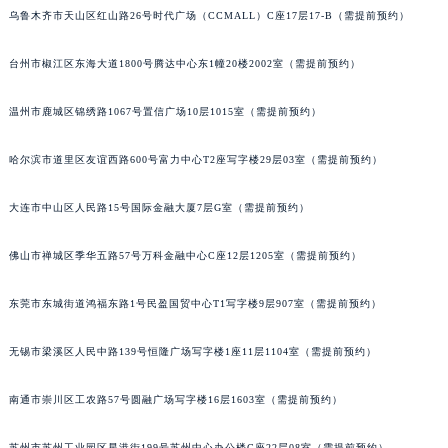
乌鲁木齐市天山区红山路26号时代广场（CCMALL）C座17层17-B（需提前预约）
山西省晋中市榆次区顺城街萧邦售后服务中心（需提前预约）
山西省临汾市尧都区解放路萧邦售后服务中心（需提前预约）
台州市椒江区东海大道1800号腾达中心东1幢20楼2002室（需提前预约）
山西省吕梁市离石区永宁中路与建设街交叉口萧邦售后服务中心（需提前预约）
山西省朔州市朔城区怡西路与鄯阳西街交汇处萧邦售后服务中心（需提前预约）
温州市鹿城区锦绣路1067号置信广场10层1015室（需提前预约）
山西省忻州市忻府区和平东街与七一南路交叉口萧邦售后服务中心（需提前预约）
山西省阳泉市郊区平阳东街与新城大道交叉口萧邦售后服务中心（需提前预约）
哈尔滨市道里区友谊西路600号富力中心T2座写字楼29层03室（需提前预约）
山西省运城市盐湖区河东街萧邦售后服务中心（需提前预约）
大连市中山区人民路15号国际金融大厦7层G室（需提前预约）
山西省长治市潞州区英雄中路萧邦售后服务中心（需提前预约）
山西省太原市迎泽区迎泽街道解放路15号亨得利名表维修授权店3楼萧邦售后服务中心（需提前预约）
佛山市禅城区季华五路57号万科金融中心C座12层1205室（需提前预约）
天津市和平区赤峰道136号天津国际金融中心26层2603室萧邦售后服务中心（需提前预约）
安徽省安庆市迎江区人民路萧邦售后服务中心（需提前预约）
东莞市东城街道鸿福东路1号民盈国贸中心T1写字楼9层907室（需提前预约）
安徽省蚌埠市蚌山区淮河路萧邦售后服务中心（需提前预约）
无锡市梁溪区人民中路139号恒隆广场写字楼1座11层1104室（需提前预约）
安徽省亳州市谯城区魏武大道萧邦售后服务中心（需提前预约）
安徽省池州市贵池区长江路萧邦售后服务中心（需提前预约）
南通市崇川区工农路57号圆融广场写字楼16层1603室（需提前预约）
安徽省滁州市琅琊区南谯北路萧邦售后服务中心（需提前预约）
安徽省阜阳市颍州区颍州北路萧邦售后服务中心（需提前预约）
苏州市苏州工业园区星港街199号苏州中心办公楼C座22层08室（需提前预约）