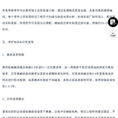
台湾省新北市板桥区文化路萧邦售后服务中心（需提前预约）
所有替换零件均从萧邦瑞士总部直接订购，通过直属物流渠道运输，具备完善的溯源编
台湾省桃园市中坜区中丰路萧邦售后服务中心（需提前预约）
码。每个零件入库前需经过三维尺寸扫描与材质光谱分析，杜绝非原厂组件混入。配件库
台湾省台中市西屯区文华路萧邦售后服务中心（需提前预约）

存实时更新，常用型号可实现当日调配，稀缺机芯零件则需总部分拨，周期约10-15个工
台湾省台南市中西区国华街萧邦售后服务中心（需提前预约）
作日。

台湾省高雄市新兴区五福路萧邦售后服务中心（需提前预约）
台湾省基隆市仁爱区仁三路萧邦售后服务中心（需提前预约）
五、养护知识&日常使用
台湾省新竹市东区中正路萧邦售后服务中心（需提前预约）
1、腕表保养周期
台湾省嘉义市东区文化路萧邦售后服务中心（需提前预约）
重庆市江北区观音桥步行街2号融恒时代广场9层902室萧邦售后服务中心（需提前预约）
萧邦机械腕表建议每隔2-3年进行一次完整保养。这一周期基于机芯润滑油的挥发与氧化
新疆维吾尔自治区乌鲁木齐市天山区红山路26号时代广场（CCMALL）C座17层17-B萧邦售后服务中心（需提前预约）
速率、日常佩戴的振动频率以及防水胶圈的老化特性。石英表则建议每3-4年更换电池并
浙江省温州市鹿城区锦绣路1067号置信广场10层1015室萧邦售后服务中心（需提前预约）
同步进行防水检测。如果腕表长期处于高磁场、多粉尘或温差剧烈环境，保养间隔应缩短
黑龙江省哈尔滨市道里区友谊西路600号富力中心T2座写字楼29层03室室萧邦售后服务中心（需提前预约）
至1.5-2年。
辽宁省大连市中山区人民路15号国际金融大厦7层G室萧邦售后服务中心（需提前预约）
2、日常使用建议
广东省佛山市禅城区季华五路57号万科金融中心C座12层1205室萧邦售后服务中心（需提前预约）
广东省东莞市东城街道鸿福东路1号民盈国贸中心T1写字楼9层907室萧邦售后服务中心（需提前预约）
避免在剧烈运动或机械振动场景下佩戴，以免冲击擒纵机构。每日上链时间建议固定，手
江苏省无锡市梁溪区人民中路139号恒隆广场写字楼1座11层1104室萧邦售后服务中心（需提前预约）
动上链表款在完全停走时应先轻轻摇晃数下再旋转表冠。防水腕表切勿在水下操作表冠或