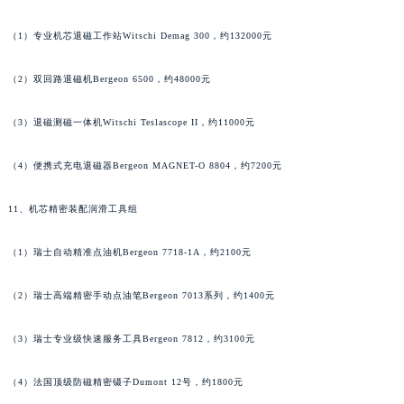
河南省驻马店市驿城区乐山大道与置地大道交叉口萧邦售后服务中心（需提前预约）
（1）专业机芯退磁工作站Witschi Demag 300，约132000元
湖北省鄂州市鄂城区文星大道萧邦售后服务中心（需提前预约）
湖北省黄冈市黄州区赤壁大道萧邦售后服务中心（需提前预约）
（2）双回路退磁机Bergeon 6500，约48000元
湖北省黄石市黄石港区武汉路萧邦售后服务中心（需提前预约）
湖北省荆门市东宝中天街步行街萧邦售后服务中心（需提前预约）
（3）退磁测磁一体机Witschi Teslascope II，约11000元
湖北省荆州市荆州区荆中路萧邦售后服务中心（需提前预约）
（4）便携式充电退磁器Bergeon MAGNET-O 8804，约7200元
湖北省十堰市茅箭区人民北路萧邦售后服务中心（需提前预约）
湖北省随州市曾都区青年路萧邦售后服务中心（需提前预约）
11、机芯精密装配润滑工具组
湖北省咸宁市咸安区长安大道萧邦售后服务中心（需提前预约）
湖北省襄阳市樊城区长虹路与人民路交叉口萧邦售后服务中心（需提前预约）
（1）瑞士自动精准点油机Bergeon 7718-1A，约2100元
湖北省孝感市孝南区复兴大道萧邦售后服务中心（需提前预约）
湖北省宜昌市西陵区夷陵大道与港窑路萧邦售后服务中心（需提前预约）
（2）瑞士高端精密手动点油笔Bergeon 7013系列，约1400元
湖南省常德市武陵区人民路萧邦售后服务中心（需提前预约）
（3）瑞士专业级快速服务工具Bergeon 7812，约3100元
湖南省郴州市北湖区国庆北路萧邦售后服务中心（需提前预约）
湖南省衡阳市雁峰区解放路萧邦售后服务中心（需提前预约）
（4）法国顶级防磁精密镊子Dumont 12号，约1800元
湖南省怀化市鹤城区迎丰中路萧邦售后服务中心（需提前预约）