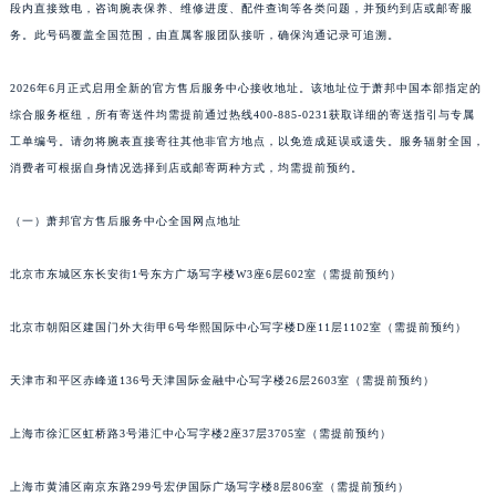
段内直接致电，咨询腕表保养、维修进度、配件查询等各类问题，并预约到店或邮寄服
泉州市丰泽区宝洲路729号浦西万达中心写字楼A座7楼709室（需提前预约）
务。此号码覆盖全国范围，由直属客服团队接听，确保沟通记录可追溯。
青岛市南区山东路6号华润大厦B座22层04室（需提前预约）
烟台市芝罘区胜利路139号万达金融中心A座907室（需提前预约）
2026年6月正式启用全新的官方售后服务中心接收地址。该地址位于萧邦中国本部指定的
长春市朝阳区西安大路727号中银大厦A座(旺进大厦)18层09室（需提前预约）
综合服务枢纽，所有寄送件均需提前通过热线400-885-0231获取详细的寄送指引与专属
工单编号。请勿将腕表直接寄往其他非官方地点，以免造成延误或遗失。服务辐射全国，
贵阳市南明区都司高架桥路33号亨特国际金融中心14楼14D（需提前预约）
消费者可根据自身情况选择到店或邮寄两种方式，均需提前预约。
昆明市盘龙区北京路928号同德昆明广场写字楼10层06室（需提前预约）
石家庄市长安区中山东路39号勒泰中心写字楼B座13层07室（需提前预约）
（一）萧邦官方售后服务中心全国网点地址
西安市碑林区南关正街88号华侨城长安国际中心E座6楼10室（需提前预约）
海口市龙华区金贸东路5号海口华润大厦B座17层1707室（需提前预约）
北京市东城区东长安街1号东方广场写字楼W3座6层602室（需提前预约）
唐山市路南区新华东道100号万达广场写字楼A座10层1002室（需提前预约）
北京市朝阳区建国门外大街甲6号华熙国际中心写字楼D座11层1102室（需提前预约）
台州市椒江区东海大道1800号腾达中心东1幢20楼2002室（需提前预约）
内蒙古自治区呼和浩特市玉泉区大学西街70号华润万象城写字楼（鄂尔多斯大厦）23层2326室（需提前预约）
天津市和平区赤峰道136号天津国际金融中心写字楼26层2603室（需提前预约）
甘肃省兰州市七里河区西津西路16号兰州中心写字楼21层2102室（需提前预约）
重庆市解放碑渝中区民权路28号英利国际金融中心写字楼20层01室（需提前预约）
上海市徐汇区虹桥路3号港汇中心写字楼2座37层3705室（需提前预约）
黑龙江省大庆市萨尔图区会战大街萧邦售后服务中心（需提前预约）
黑龙江省鹤岗市向阳区红军路萧邦售后服务中心（需提前预约）
上海市黄浦区南京东路299号宏伊国际广场写字楼8层806室（需提前预约）