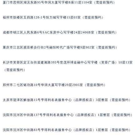
厦门市思明区湖滨东路95号华润大厦写字楼B座11层1104室（需提前预约）
北京市朝阳区建国门外大街甲6号华熙国际中心D座11层1102室萧邦售后服务中心（北京总部）（需提前预约）
北京市东城区东长安街1号王府井东方广场W3座6层602室萧邦售后服务中心（需提前预约）
福州市鼓楼区五四路128-1号恒力城写字楼15层03室（需提前预约）
河北省保定市竞秀区朝阳北大街北国先天下萧邦售后服务中心（需提前预约）
内蒙古自治区阿拉善盟市左旗土尔扈特大街萧邦售后服务中心（需提前预约）
成都市锦江区人民东路6号SAC东原中心写字楼24层2406B室（需提前预约）
内蒙古自治区巴彦淖尔市临河区新华街萧邦售后服务中心（需提前预约）
重庆市江北区观音桥步行街2号融恒时代广场写字楼9层902室（需提前预约）
内蒙古自治区包头市青山区幸福路甲3号王府井百货名表维修萧邦售后服务中心（需提前预约）
内蒙古自治区赤峰市红山区哈达街萧邦售后服务中心（需提前预约）
长沙市芙蓉区定王台街道建湘路393号世茂环球金融中心写字楼（芙蓉广场）10层13室
内蒙古自治区鄂尔多斯市东胜区伊金霍洛街萧邦售后服务中心（需提前预约）
（需提前预约）
内蒙古自治区呼伦贝尔市海拉尔区中央街萧邦售后服务中心（需提前预约）
内蒙古自治区通辽市科尔沁区明仁大街萧邦售后服务中心（需提前预约）
郑州市二七区铭功路10号华润大厦写字楼29层2905室（需提前预约）
内蒙古自治区乌海市海勃湾区人民南路萧邦售后服务中心（需提前预约）
太原市迎泽区解放路15号亨得利名表服务中心（品牌授权店）3层整层（需提前预约）
内蒙古自治区乌兰察布市集宁区恩和大街萧邦售后服务中心（需提前预约）
内蒙古自治区锡林郭勒盟市锡林浩特市光明街与额尔敦路交叉口萧邦售后服务中心（需提前预约）
沈阳市沈河区中街路137号亨得利名表服务中心（品牌授权店）1层整层（需提前预约）
内蒙古自治区兴安盟市乌兰浩特市兴安大街萧邦售后服务中心（需提前预约）
山西省大同市平城区迎宾街萧邦售后服务中心（需提前预约）
沈阳市沈河区中街路83号亨得利名表服务中心（品牌授权店）1层整层（需提前预约）
山西省晋城市城区黄华街萧邦售后服务中心（需提前预约）