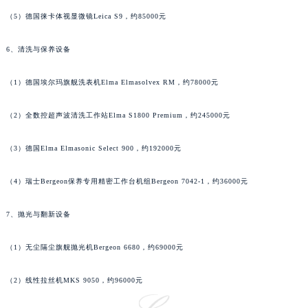
广西壮族自治区钦州市钦南区金海湾东大街萧邦售后服务中心（需提前预约）
（5）德国徕卡体视显微镜Leica S9，约85000元
广西壮族自治区梧州市万秀区龙湖镇高旺路萧邦售后服务中心（需提前预约）
6、清洗与保养设备
广西壮族自治区玉林市玉州区金玉路萧邦售后服务中心（需提前预约）
海南省儋州市儋州市那大镇兰洋北路萧邦售后服务中心（需提前预约）
（1）德国埃尔玛旗舰洗表机Elma Elmasolvex RM，约78000元
海南省东方市八所镇解放西路萧邦售后服务中心（需提前预约）
海南省琼海市嘉积镇东风路萧邦售后服务中心（需提前预约）
（2）全数控超声波清洗工作站Elma S1800 Premium，约245000元
海南省三沙市西沙区西沙群岛永兴岛北京路萧邦售后服务中心（需提前预约）
海南省三亚市吉阳区迎宾路萧邦售后服务中心（需提前预约）
（3）德国Elma Elmasonic Select 900，约192000元
海南省万宁市万城镇解放路萧邦售后服务中心（需提前预约）
（4）瑞士Bergeon保养专用精密工作台机组Bergeon 7042-1，约36000元
海南省文昌市文城镇教育东路萧邦售后服务中心（需提前预约）
海南省五指山市通什镇三月三大道萧邦售后服务中心（需提前预约）
7、抛光与翻新设备
香港特别行政区尖沙咀区油尖旺区广东道萧邦售后服务中心（需提前预约）
香港特别行政区金钟区中西区金钟道萧邦售后服务中心（需提前预约）
（1）无尘隔尘旗舰抛光机Bergeon 6680，约69000元
香港特别行政区九龙区油尖旺区弥敦道萧邦售后服务中心（需提前预约）
（2）线性拉丝机MKS 9050，约96000元
香港特别行政区铜锣湾区湾仔区轩尼诗道萧邦售后服务中心（需提前预约）
河南省安阳市文峰区解放大道萧邦售后服务中心（需提前预约）