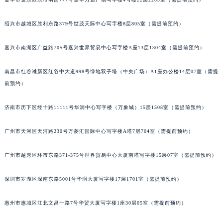
吉林省通化市东昌区环通乡江南大街萧邦售后服务中心（需提前预约）
吉林省延边市延吉市解放路萧邦售后服务中心（需提前预约）
绍兴市越城区胜利东路379号世茂天际中心写字楼8层805室（需提前预约）
辽宁省鞍山市铁东区站前街萧邦售后服务中心（需提前预约）
嘉兴市南湖区广益路705号嘉兴世界贸易中心写字楼A座13层1304室（需提前预约）
辽宁省本溪市平山区胜利路萧邦售后服务中心（需提前预约）
辽宁省朝阳市双塔区新华路萧邦售后服务中心（需提前预约）
南昌市红谷滩新区红谷中大道998号绿地双子塔（中央广场）A1座办公楼14层07室（需提
辽宁省丹东市振兴区七经街萧邦售后服务中心（需提前预约）
前预约）
辽宁省抚顺市新抚区东一路萧邦售后服务中心（需提前预约）
辽宁省阜新市海州区解放大街萧邦售后服务中心（需提前预约）
济南市历下区经十路11111号华润中心写字楼（万象城）15层1508室（需提前预约）
辽宁省葫芦岛市连山区中央路萧邦售后服务中心（需提前预约）
广州市天河区天河路230号万菱汇国际中心写字楼A塔7层704室（需提前预约）
辽宁省锦州市古塔区中央大街萧邦售后服务中心（需提前预约）
辽宁省辽阳市白塔区新运大街萧邦售后服务中心（需提前预约）
广州市越秀区环市东路371-375号世界贸易中心大厦南塔写字楼15层07室（需提前预约）
辽宁省盘锦市兴隆台区石油大街萧邦售后服务中心（需提前预约）
辽宁省铁岭市银州区南马路萧邦售后服务中心（需提前预约）
深圳市罗湖区深南东路5001号华润大厦写字楼17层1701室（需提前预约）
辽宁省营口市站前区市府路与渤海大街交叉口萧邦售后服务中心（需提前预约）
惠州市惠城区江北文昌一路7号华贸大厦写字楼1座30层05室（需提前预约）
辽宁省沈阳市沈河区中街路137号亨得利名表维修授权店1楼萧邦售后服务中心（需提前预约）
辽宁省沈阳市沈河区中街路83号亨得利名表维修授权店1楼萧邦售后服务中心（需提前预约）