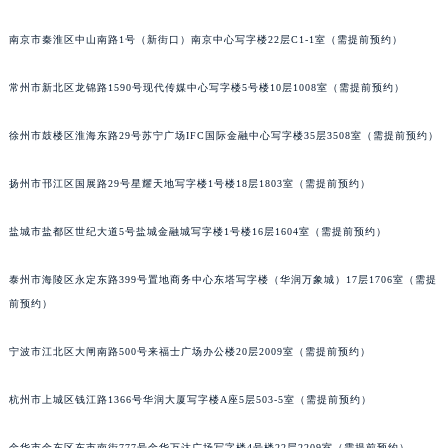
黑龙江省黑河市爱辉区中央街萧邦售后服务中心（需提前预约）
南京市秦淮区中山南路1号（新街口）南京中心写字楼22层C1-1室（需提前预约）
黑龙江省鸡西市鸡冠区红军路萧邦售后服务中心（需提前预约）
黑龙江省佳木斯市向阳区长安路萧邦售后服务中心（需提前预约）
常州市新北区龙锦路1590号现代传媒中心写字楼5号楼10层1008室（需提前预约）
黑龙江省牡丹江市东安区太平路萧邦售后服务中心（需提前预约）
黑龙江省七台河市桃山区大同街萧邦售后服务中心（需提前预约）
徐州市鼓楼区淮海东路29号苏宁广场IFC国际金融中心写字楼35层3508室（需提前预约）
黑龙江省齐齐哈尔市龙沙区龙华路萧邦售后服务中心（需提前预约）
扬州市邗江区国展路29号星耀天地写字楼1号楼18层1803室（需提前预约）
黑龙江省双鸭山市尖山区新兴大街萧邦售后服务中心（需提前预约）
黑龙江省绥化市北林区新华街与康庄路交叉口萧邦售后服务中心（需提前预约）
盐城市盐都区世纪大道5号盐城金融城写字楼1号楼16层1604室（需提前预约）
黑龙江省伊春市伊美区通河路萧邦售后服务中心（需提前预约）
吉林省白城市洮北区明仁南街萧邦售后服务中心（需提前预约）
泰州市海陵区永定东路399号置地商务中心东塔写字楼（华润万象城）17层1706室（需提
吉林省白山市浑江区浑江大街萧邦售后服务中心（需提前预约）
前预约）
吉林省吉林市船营区河南街萧邦售后服务中心（需提前预约）
宁波市江北区大闸南路500号来福士广场办公楼20层2009室（需提前预约）
吉林省辽源市龙山区人民大街萧邦售后服务中心（需提前预约）
吉林省梅河口市新华街道梅河大街萧邦售后服务中心（需提前预约）
杭州市上城区钱江路1366号华润大厦写字楼A座5层503-5室（需提前预约）
吉林省四平市铁东区紫气大路与南九经街交汇处萧邦售后服务中心（需提前预约）
吉林省松原市宁江区五环大街萧邦售后服务中心（需提前预约）
金华市金东区东市南街777号金华万达广场写字楼4号楼22层2209室（需提前预约）