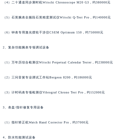
（4）二十通道同步测时机Witschi Chronoscope M20 G3，约380000元
澳门省路氹城市金光大道萧邦售后服务中心（需提前预约）
澳门特别行政区望德堂区塔石广场萧邦售后服务中心（需提前预约）
（5）石英腕表全频段石英精度测试仪Witschi Q-Test Pro，约140000元
福建省福州市鼓楼区五四路128-1号恒力城写字楼15层03室萧邦售后服务中心（需提前预约）
福建省厦门市思明区湖滨东路95号万象城华润大厦B座11层1104室萧邦售后服务中心（需提前预约）
（6）钟表专用激光摆轮干涉仪CSEM Optimum 150，约750000元
广东省潮州市潮安区新风路与潮汕路交汇处萧邦售后服务中心（需提前预约）
2、复杂功能腕表专项调试设备
广东省广州市天河区天河路230号万菱汇国际中心A塔7层704室萧邦售后服务中心（需提前预约）
广东省广州市越秀区环市东路371-375号世界贸易中心大厦南塔15层1507室萧邦售后服务中心（需提前预约）
（1）万年历综合检测仪Witschi Perpetual Calendar Tester，约238000元
广东省河源市源城区越王大道萧邦售后服务中心（需提前预约）
广东省惠州市惠城区江北文昌一路7号华贸大厦1座30层3005室萧邦售后服务中心（需提前预约）
（2）三问音簧专业调试工作站Bergeon 8200，约186000元
广东省江门市蓬江区广场西路萧邦售后服务中心（需提前预约）
（3）计时码表专项检测仪Vibrograf Chrono Test Pro，约152000元
广东省揭阳市榕城进贤门步行街萧邦售后服务中心（需提前预约）
广东省茂名市电白区水东街道迎宾大道萧邦售后服务中心（需提前预约）
3、表盘/指针修复专用设备
广东省梅州市梅江区金燕大道萧邦售后服务中心（需提前预约）
广东省清远市清城区湖西路萧邦售后服务中心（需提前预约）
（1）指针矫正机Watch Hand Corrector Pro，约37000元
广东省汕头市龙湖区长平路萧邦售后服务中心（需提前预约）
广东省汕尾市城区香洲街道园林社区翠园街萧邦售后服务中心（需提前预约）
4、防水性能测试设备