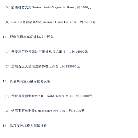
湖南省娄底市娄星区长青街萧邦售后服务中心（需提前预约）
（5）防磁机芯支架Greiner Anti-Magnetic Base，约6200元
湖南省邵阳市双清区东风路萧邦售后服务中心（需提前预约）
（6）Greiner全自动装针机Greiner Hand Fitter X，约75000元
湖南省湘潭市雨湖区莲城大道萧邦售后服务中心（需提前预约）
湖南省益阳市赫山区桃花仑路萧邦售后服务中心（需提前预约）
12、配套气源与车间辅助核心设备
湖南省永州市冷水滩区永州大道与中兴路交叉口萧邦售后服务中心（需提前预约）
湖南省岳阳市岳阳楼区东茅岭路萧邦售后服务中心（需提前预约）
（1）丹麦原厂静音无油空压机JUN-AIR 6-4，约14000元
湖南省张家界市永定区解放路萧邦售后服务中心（需提前预约）
湖南省长沙市芙蓉区建湘路393号世茂环球金融中心写字楼10层1013室萧邦售后服务中心（需提前预约）
（2）定制百级无尘恒温防静电工作台，约125000元
湖南省株洲市芦淞区建设南路萧邦售后服务中心（需提前预约）
13、贵金属与宝石鉴定配套设备
甘肃省白银市白银区北京路萧邦售后服务中心（需提前预约）
甘肃省定西市安定区解放路萧邦售后服务中心（需提前预约）
（1）贵金属无损测金仪XRF Gold Tester Mini，约65000元
甘肃省敦煌市沙州镇阳关中路萧邦售后服务中心（需提前预约）
甘肃省合作市人民街萧邦售后服务中心（需提前预约）
（2）钻石宝石检测仪GemMaster Pro 550，约18000元
甘肃省嘉峪关市雄关区新华中路萧邦售后服务中心（需提前预约）
14、温湿度环境模拟测试设备
甘肃省金昌市金川区北京路萧邦售后服务中心（需提前预约）
甘肃省酒泉市肃州区西大街萧邦售后服务中心（需提前预约）