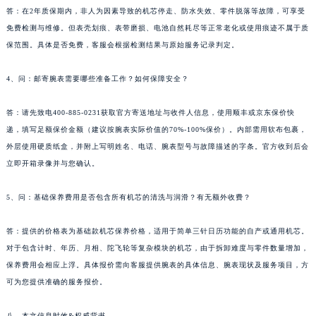
答：在2年质保期内，非人为因素导致的机芯停走、防水失效、零件脱落等故障，可享受
免费检测与维修。但表壳划痕、表带磨损、电池自然耗尽等正常老化或使用痕迹不属于质
保范围。具体是否免费，客服会根据检测结果与原始服务记录判定。
4、问：邮寄腕表需要哪些准备工作？如何保障安全？
答：请先致电400-885-0231获取官方寄送地址与收件人信息，使用顺丰或京东保价快
递，填写足额保价金额（建议按腕表实际价值的70%-100%保价）。内部需用软布包裹，
外层使用硬质纸盒，并附上写明姓名、电话、腕表型号与故障描述的字条。官方收到后会
立即开箱录像并与您确认。
5、问：基础保养费用是否包含所有机芯的清洗与润滑？有无额外收费？
答：提供的价格表为基础款机芯保养价格，适用于简单三针日历功能的自产或通用机芯。
对于包含计时、年历、月相、陀飞轮等复杂模块的机芯，由于拆卸难度与零件数量增加，
保养费用会相应上浮。具体报价需向客服提供腕表的具体信息、腕表现状及服务项目，方
可为您提供准确的服务报价。
八、本文信息时效&权威背书