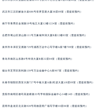
安徽省淮北市相山区淮海路萧邦售后服务中心（需提前预约）
安徽省淮南市田家庵区国庆中路萧邦售后服务中心（需提前预约）
武汉市江汉区解放大道686号世界贸易大厦38层09室（需提前预约）
安徽省黄山市屯溪区黄山西路萧邦售后服务中心（需提前预约）
南宁市青秀区金湖路59号地王大厦12楼1224室（需提前预约）
安徽省六安市金安区解放中路萧邦售后服务中心（需提前预约）
安徽省马鞍山市雨山区湖南西路萧邦售后服务中心（需提前预约）
合肥市蜀山区潜山路111号万象城华润大厦B座12楼03室（需提前预约）
安徽省宿州市埇桥区人民中路萧邦售后服务中心（需提前预约）
安徽省铜陵市铜官区石城大道萧邦售后服务中心（需提前预约）
泉州市丰泽区宝洲路729号浦西万达中心写字楼A座7楼709室（需提前预约）
安徽省芜湖市镜湖区中山路步行街萧邦售后服务中心（需提前预约）
青岛市南区山东路6号华润大厦B座22层04室（需提前预约）
安徽省宣城市宣州区叠嶂西路萧邦售后服务中心（需提前预约）
福建省龙岩市新罗区九一南路萧邦售后服务中心（需提前预约）
烟台市芝罘区胜利路139号万达金融中心A座907室（需提前预约）
福建省南平市建阳区人民西路萧邦售后服务中心（需提前预约）
福建省宁德市蕉城区天湖东路萧邦售后服务中心（需提前预约）
长春市朝阳区西安大路727号中银大厦A座(旺进大厦)18层09室（需提前预约）
福建省莆田市城厢区霞林街道荔华东大道萧邦售后服务中心（需提前预约）
福建省三明市三元区东乾二路萧邦售后服务中心（需提前预约）
贵阳市南明区都司高架桥路33号亨特国际金融中心14楼14D（需提前预约）
福建省漳州市龙文区步港路萧邦售后服务中心（需提前预约）
昆明市盘龙区北京路928号同德昆明广场写字楼10层06室（需提前预约）
江苏省常州市新北区龙锦路1590号现代传媒中心5号楼10层1008室萧邦售后服务中心（需提前预约）