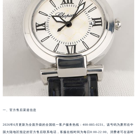
郑州市二七区铭功路10号华润大厦写字楼29层2905室（需提前预约）
太原市迎泽区解放路15号亨得利名表服务中心（品牌授权店）3层整层（需提前预约）
沈阳市沈河区中街路137号亨得利名表服务中心（品牌授权店）1层整层（需提前预约）
沈阳市沈河区中街路83号亨得利名表服务中心（品牌授权店）1层整层（需提前预约）
乌鲁木齐市天山区红山路26号时代广场（CCMALL）C座17层17-B（需提前预约）
温州市鹿城区锦绣路1067号置信广场10层1015室（需提前预约）
哈尔滨市道里区友谊西路600号富力中心T2座写字楼29层03室（需提前预约）
大连市中山区人民路15号国际金融大厦7层G室（需提前预约）
佛山市禅城区季华五路57号万科金融中心C座12层1205室（需提前预约）
东莞市东城街道鸿福东路1号民盈国贸中心T1写字楼9层907室（需提前预约）
无锡市梁溪区人民中路139号恒隆广场写字楼1座11层1104室（需提前预约）
南通市崇川区工农路57号圆融广场写字楼16层1603室（需提前预约）
苏州市苏州工业园区星港街199号苏州中心办公楼C座22层08室（需提前预约）
一、官方售后渠道信息
武汉市江汉区解放大道686号世界贸易大厦38层09室（需提前预约）
2026年6月更新为全面升级的全国统一客户服务热线：400-885-0231。该号码为萧邦在中
南宁市青秀区金湖路59号地王大厦12楼1224室（需提前预约）
国大陆地区指定的官方售后联系电话，客服在线时间为每日8:00-22:00。消费者可在该时
合肥市蜀山区潜山路111号万象城华润大厦B座12楼03室（需提前预约）