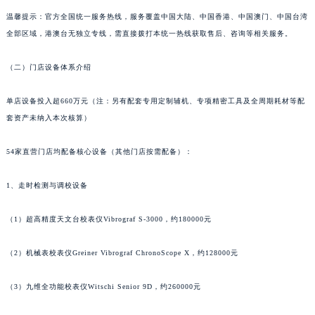
上海市黄浦区南京东路299号宏伊国际广场写字楼8层806室萧邦售后服务中心（需提前预约）
温馨提示：官方全国统一服务热线，服务覆盖中国大陆、中国香港、中国澳门、中国台湾
上海市徐汇区虹桥路3号港汇中心2座37层3705室萧邦售后服务中心（需提前预约）
全部区域，港澳台无独立专线，需直接拨打本统一热线获取售后、咨询等相关服务。
浙江省杭州市上城区钱江路1366号华润大厦A座5层503-5室萧邦售后服务中心（需提前预约）
（二）门店设备体系介绍
浙江省湖州市吴兴区劳动路萧邦售后服务中心（需提前预约）
浙江省嘉兴市南湖区广益路705号嘉兴世界贸易中心A座13层1304室萧邦售后服务中心（需提前预约）
单店设备投入超660万元（注：另有配套专用定制辅机、专项精密工具及全周期耗材等配
浙江省金华市金东区东市南街777号金华万达广场4号楼22楼2209室萧邦售后服务中心（需提前预约）
套资产未纳入本次核算）
浙江省丽水市莲都区解放街萧邦售后服务中心（需提前预约）
浙江省宁波市江北区大闸南路500号来福士广场办公楼20层2009室萧邦售后服务中心（需提前预约）
54家直营门店均配备核心设备（其他门店按需配备）：
浙江省衢州市柯城区上街萧邦售后服务中心（需提前预约）
1、走时检测与调校设备
浙江省绍兴市越城区胜利东路379号世茂天际中心写字楼8层805室萧邦售后服务中心（需提前预约）
浙江省舟山市定海区解放东路萧邦售后服务中心（需提前预约）
（1）超高精度天文台校表仪Vibrograf S-3000，约180000元
澳门特别行政区大堂区议事亭前地（新马路）萧邦售后服务中心（需提前预约）
澳门特别行政区风顺堂区南湾大马路萧邦售后服务中心（需提前预约）
（2）机械表校表仪Greiner Vibrograf ChronoScope X，约128000元
澳门特别行政区花地玛堂区关闸广场萧邦售后服务中心（需提前预约）
（3）九维全功能校表仪Witschi Senior 9D，约260000元
澳门特别行政区花王堂区大三巴商圈萧邦售后服务中心（需提前预约）
澳门特别行政区嘉模堂区官也街萧邦售后服务中心（需提前预约）