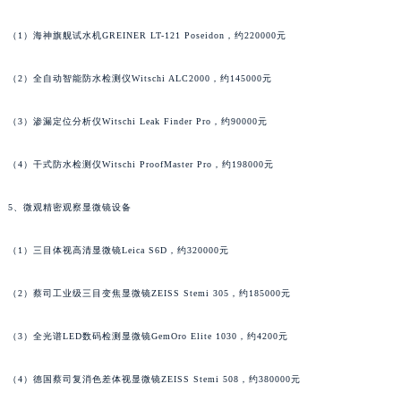
广东省韶关市武江区芙蓉新区与老城中心交汇处萧邦售后服务中心（需提前预约）
（1）海神旗舰试水机GREINER LT-121 Poseidon，约220000元
广东省深圳市罗湖区深南东路5001号华润大厦17层1701室萧邦售后服务中心（需提前预约）
广东省阳江市江城区东风一路萧邦售后服务中心（需提前预约）
（2）全自动智能防水检测仪Witschi ALC2000，约145000元
广东省云浮市云城区金山路萧邦售后服务中心（需提前预约）
广东省湛江市赤坎区观海北路萧邦售后服务中心（需提前预约）
（3）渗漏定位分析仪Witschi Leak Finder Pro，约90000元
广东省肇庆市端州区信安大道与砚都大道交汇处萧邦售后服务中心（需提前预约）
（4）干式防水检测仪Witschi ProofMaster Pro，约198000元
广西壮族自治区百色市右江区中山二路萧邦售后服务中心（需提前预约）
广西壮族自治区北海市海城区北京路萧邦售后服务中心（需提前预约）
5、微观精密观察显微镜设备
广西壮族自治区崇左市江州区石景林街道友谊大道与丽川路交汇处萧邦售后服务中心（需提前预约）
广西壮族自治区防城港市港口区金花茶大道萧邦售后服务中心（需提前预约）
（1）三目体视高清显微镜Leica S6D，约320000元
广西壮族自治区贵港市港北区港城街道布山大道与仙衣路交叉口萧邦售后服务中心（需提前预约）
广西壮族自治区桂林市秀峰区红岭路萧邦售后服务中心（需提前预约）
（2）蔡司工业级三目变焦显微镜ZEISS Stemi 305，约185000元
广西壮族自治区河池市金城江区金城江街道朝阳路萧邦售后服务中心（需提前预约）
（3）全光谱LED数码检测显微镜GemOro Elite 1030，约4200元
广西壮族自治区贺州市八步区城东街道灵峰南路萧邦售后服务中心（需提前预约）
广西壮族自治区来宾市兴宾区桂中大道萧邦售后服务中心（需提前预约）
（4）德国蔡司复消色差体视显微镜ZEISS Stemi 508，约380000元
广西壮族自治区柳州市城中区中山中路萧邦售后服务中心（需提前预约）