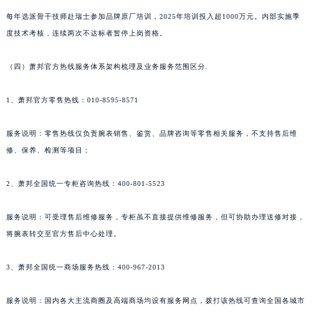
新疆维吾尔自治区阿勒泰市解放路萧邦售后服务中心（需提前预约）
每年选派骨干技师赴瑞士参加品牌原厂培训，2025年培训投入超1000万元。内部实施季
新疆维吾尔自治区阿图什市光明路萧邦售后服务中心（需提前预约）
度技术考核，连续两次不达标者暂停上岗资格。
新疆维吾尔自治区白杨市军垦路萧邦售后服务中心（需提前预约）
（四）萧邦官方热线服务体系架构梳理及业务服务范围区分.
新疆维吾尔自治区北屯市团结路萧邦售后服务中心（需提前预约）
新疆维吾尔自治区博乐市博乐市北京路萧邦售后服务中心（需提前预约）
1、萧邦官方零售热线：010-8595-8571
新疆维吾尔自治区昌吉市延安北路萧邦售后服务中心（需提前预约）
新疆维吾尔自治区阜康市博峰路萧邦售后服务中心（需提前预约）
服务说明：零售热线仅负责腕表销售、鉴赏、品牌咨询等零售相关服务，不支持售后维
新疆维吾尔自治区哈密市伊州区建国北路萧邦售后服务中心（需提前预约）
修、保养、检测等项目；
新疆维吾尔自治区和田市和田市北京西路萧邦售后服务中心（需提前预约）
2、萧邦全国统一专柜咨询热线：400-801-5523
新疆维吾尔自治区胡杨河市胡杨河市胡杨路萧邦售后服务中心（需提前预约）
新疆维吾尔自治区霍尔果斯市亚欧北路萧邦售后服务中心（需提前预约）
服务说明：可受理售后维修服务，专柜虽不直接提供维修服务，但可协助办理送修对接，
新疆维吾尔自治区喀什市解放北路萧邦售后服务中心（需提前预约）
将腕表转交至官方售后中心处理。
新疆维吾尔自治区可克达拉市幸福路萧邦售后服务中心（需提前预约）
新疆维吾尔自治区克拉玛依市克拉玛依区友谊路萧邦售后服务中心（需提前预约）
3、萧邦全国统一商场服务热线：400-967-2013
新疆维吾尔自治区库车市库车市文化东路萧邦售后服务中心（需提前预约）
服务说明：国内各大主流商圈及高端商场均设有服务网点，拨打该热线可查询全国各城市
新疆维吾尔自治区库尔勒市库尔勒市人民东路萧邦售后服务中心（需提前预约）