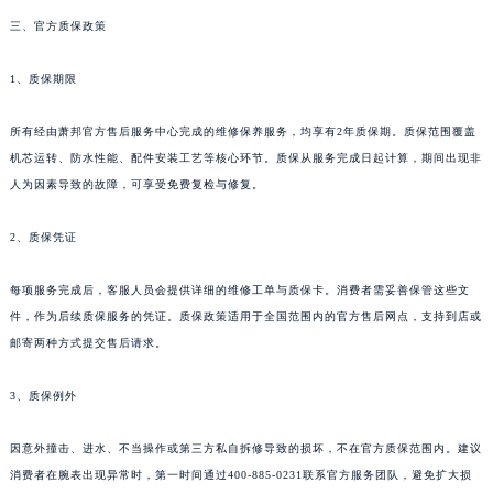
四川省绵阳市涪城区翠花街萧邦售后服务中心（需提前预约）
三、官方质保政策
四川省南充市高坪区江东大道萧邦售后服务中心（需提前预约）
1、质保期限
四川省内江市东兴区汉安大道萧邦售后服务中心（需提前预约）
四川省攀枝花市东区三线大道北段萧邦售后服务中心（需提前预约）
所有经由萧邦官方售后服务中心完成的维修保养服务，均享有2年质保期。质保范围覆盖
四川省遂宁市船山区香林南路萧邦售后服务中心（需提前预约）
机芯运转、防水性能、配件安装工艺等核心环节。质保从服务完成日起计算，期间出现非
四川省雅安市雨城区熊猫大道萧邦售后服务中心（需提前预约）
人为因素导致的故障，可享受免费复检与修复。
四川省宜宾市翠屏区长翠路萧邦售后服务中心（需提前预约）
四川省资阳市雁江区滨江大道一段与和平南路萧邦售后服务中心（需提前预约）
2、质保凭证
四川省自贡市自流井区华商北路萧邦售后服务中心（需提前预约）
每项服务完成后，客服人员会提供详细的维修工单与质保卡。消费者需妥善保管这些文
西藏自治区阿里地区噶尔县北京西路萧邦售后服务中心（需提前预约）
件，作为后续质保服务的凭证。质保政策适用于全国范围内的官方售后网点，支持到店或
西藏自治区昌都市卡若区昌都西路萧邦售后服务中心（需提前预约）
邮寄两种方式提交售后请求。
西藏自治区拉萨市城关区北京中路萧邦售后服务中心（需提前预约）
西藏自治区林芝市巴宜区广东路萧邦售后服务中心（需提前预约）
3、质保例外
西藏自治区那曲市色尼区浙江西路萧邦售后服务中心（需提前预约）
因意外撞击、进水、不当操作或第三方私自拆修导致的损坏，不在官方质保范围内。建议
西藏自治区日喀则市桑珠孜区上海中路萧邦售后服务中心（需提前预约）
消费者在腕表出现异常时，第一时间通过400-885-0231联系官方服务团队，避免扩大损
西藏自治区山南市乃东区湖北大道萧邦售后服务中心（需提前预约）