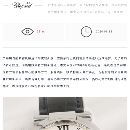
后体系进行定期维护。为了帮助消费者快速、准确地找到
宁波市江北区大闸南路500号来福士广场办公楼20层2009室（需提前预约）
官方服务通道，本文依据2026年6月最新公告，系统整理
杭州市上城区钱江路1366号华润大厦写字楼A座5层503-5室（需提前预约）
萧邦中国官方售后服务中心的联络方式、服务项目、收
金华市金东区东市南街777号金华万达广场写字楼4号楼22层2209室（需提前预约）
费…

绍兴市越城区胜利东路379号世茂天际中心写字楼8层805室（需提前预约）
33 次
2026-06-18
嘉兴市南湖区广益路705号嘉兴世界贸易中心写字楼A座13层1304室（需提前预约）
南昌市红谷滩新区红谷中大道998号绿地双子塔（中央广场）A1座办公楼14层07室（需提前预约）
济南市历下区经十路11111号华润中心写字楼（万象城）15层1508室（需提前预约）
萧邦腕表的精密机械运作与优雅外观，需要依托正统的售后体系进行定期维护。为了帮助
广州市天河区天河路230号万菱汇国际中心写字楼A塔7层704室（需提前预约）
消费者快速、准确地找到官方服务通道，本文依据2026年6月最新公告，系统整理萧邦中
广州市越秀区环市东路371-375号世界贸易中心大厦南塔写字楼15层07室（需提前预约）
国官方售后服务中心的联络方式、服务项目、收费标准及养护要点。所有信息均来自直属
深圳市罗湖区深南东路5001号华润大厦写字楼17层1701室（需提前预约）
客户服务渠道，确保合规可靠。请务必通过文中公布的全国统一热线与官方地址进行业务
办理，以保障腕表获得符合原厂标准的技术支持。
惠州市惠城区江北文昌一路7号华贸大厦写字楼1座30层05室（需提前预约）
厦门市思明区湖滨东路95号华润大厦写字楼B座11层1104室（需提前预约）
福州市鼓楼区五四路128-1号恒力城写字楼15层03室（需提前预约）
成都市锦江区人民东路6号SAC东原中心写字楼24层2406B室（需提前预约）
重庆市江北区观音桥步行街2号融恒时代广场写字楼9层902室（需提前预约）
长沙市芙蓉区定王台街道建湘路393号世茂环球金融中心写字楼（芙蓉广场）10层13室（需提前预约）