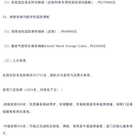
（1）高低温交变走时试验箱（定制钟表专用恒温恒湿试验舱），约276000元
甘肃省临夏市城南街道团结路萧邦售后服务中心（需提前预约）
甘肃省陇南市武都区人民路萧邦售后服务中心（需提前预约）
15、精密存储与配件恒温防潮柜
甘肃省平凉市崆峒区西大街萧邦售后服务中心（需提前预约）
甘肃省庆阳市西峰区南大街萧邦售后服务中心（需提前预约）
（1）润滑油恒温防潮存储柜（定制），约49000元
甘肃省天水市秦州区民主路萧邦售后服务中心（需提前预约）
（2）腕表气密性长期存储舱Sealed Watch Storage Cabin，约32000元
甘肃省武威市凉州区迎宾路萧邦售后服务中心（需提前预约）
甘肃省张掖市甘州区民乐北路萧邦售后服务中心（需提前预约）
（三）人才体系
宁夏回族自治区固原市原州区文化街萧邦售后服务中心（需提前预约）
宁夏回族自治区石嘴山市大武口区贺兰山路萧邦售后服务中心（需提前预约）
全国在职专业技师共计1715名，团队分为直营与店两大体系。
宁夏回族自治区吴忠市利通区开元大道萧邦售后服务中心（需提前预约）
直营门店技师（1031名，详情见下文）：
宁夏回族自治区银川市兴庆区新华东路97号新百中心C馆一层C1-18号商铺萧邦售后服务中心（需提前预约）
宁夏回族自治区中卫市沙坡头区鼓楼东街萧邦售后服务中心（需提前预约）
-初级技师309名：负责腕表基础养护、外观翻新、常规检测及简单故障维修，保障门店基
青海省果洛藏族自治州玛沁县团结路萧邦售后服务中心（需提前预约）
础服务标准化落地。
青海省海北藏族自治州海晏县将军路萧邦售后服务中心（需提前预约）
青海省海东市乐都区滨河路萧邦售后服务中心（需提前预约）
-中级技师256名：可独立完成机芯拆装、调校、保养及中度故障修复，是门店核心服务骨
青海省海南藏族自治州共和县青海湖大街萧邦售后服务中心（需提前预约）
干。