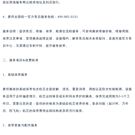
就近商场服务网点精准地址及到店指引。
新疆维吾尔自治区奎屯市团结西街萧邦售后服务中心（需提前预约）
新疆维吾尔自治区昆玉市昆泉街萧邦售后服务中心（需提前预约）
4、萧邦全国统一官方售后服务热线：400-885-0231
新疆维吾尔自治区沙湾市三道河子镇世纪大道南路萧邦售后服务中心（需提前预约）
新疆维吾尔自治区石河子市北二路萧邦售后服务中心（需提前预约）
服务说明：提供售后、维修、保养、检测全流程服务，可咨询腕表维修价格、维修周期、
保养注意事项，受理腕表故障反馈、送修预约，解答售后相关各类疑问，直接对接官方售
新疆维吾尔自治区双河市光明路萧邦售后服务中心（需提前预约）
后中心，无需通过专柜中转，提升服务效率。
新疆维吾尔自治区塔城市塔城地区闻琴路萧邦售后服务中心（需提前预约）
新疆维吾尔自治区铁门关市兴疆路萧邦售后服务中心（需提前预约）
二、服务项目&收费标准
新疆维吾尔自治区图木舒克市图木舒克市中兴街萧邦售后服务中心（需提前预约）
新疆维吾尔自治区吐鲁番市高昌区文化中路文化中路萧邦售后服务中心（需提前预约）
1、基础保养服务
新疆维吾尔自治区乌苏市乌鲁木齐北路萧邦售后服务中心（需提前预约）
萧邦腕表的基础保养包含机芯全面拆解、清洗、重新润滑、调校以及防水性能检测。该服
新疆维吾尔自治区五家渠市长征西街萧邦售后服务中心（需提前预约）
务适用于走时偏差增大、机芯运转噪音或长时间未养护的腕表。保养完成周期为3-5个工
新疆维吾尔自治区新星市东风路萧邦售后服务中心（需提前预约）
作日。需要注意的是：提供的价格表为基础款机芯保养价格，复杂功能（如计时、万年
新疆维吾尔自治区伊宁市解放西路萧邦售后服务中心（需提前预约）
历、陀飞轮）机芯的保养费用会因结构差异而另行核算。
贵州省安顺市西秀区中华南路萧邦售后服务中心（需提前预约）
贵州省毕节市七星关区松山路萧邦售后服务中心（需提前预约）
2、表带更换与配件服务
贵州省六盘水市钟山区钟山大道萧邦售后服务中心（需提前预约）