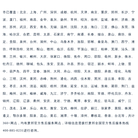
江西省上饶市信州区滨江西路萧邦售后服务中心（需提前预约）
市已覆盖：北京、上海、广州、深圳、成都、杭州、天津、南京、重庆、郑州、长沙、宁
江西省新余市渝水区北湖西路萧邦售后服务中心（需提前预约）
波、厦门、福州、南昌、金华、嘉兴、扬州、常州、绍兴、徐州、盐城、泰州、济南、惠
江西省宜春市袁州区中山中路萧邦售后服务中心（需提前预约）
州、苏州、武汉、西安、青岛、无锡、温州、沈阳、大连、海口、三亚、佛山、东莞、珠
江西省鹰潭市月湖区胜利东路萧邦售后服务中心（需提前预约）
海、哈尔滨、合肥、昆明、太原、石家庄、南宁、南通、长春、烟台、唐山、廊坊、保
山东省德州市德城区东风中路萧邦售后服务中心（需提前预约）
定、贵阳、泉州、台州、湖州、中山、乌鲁木齐、洛阳、邯郸、秦皇岛、澳门、西宁、潍
山东省东营市东营区济南路萧邦售后服务中心（需提前预约）
坊、呼和浩特、沧州、鞍山、赣州、临沂、岳阳、平顶山、镇江、桂林、芜湖、汕头、淄
博、兰州、银川、郴州、大庆、张家口、衡阳、焦作、周口、邵阳、亳州、新乡、衡水、
山东省济南市历下区经十路11111号华润中心写字楼（万象城）15层1508室萧邦售后服务中心（需提前预约）
牡丹江、德州、聊城、包头、淮安、宜昌、许昌、邢台、宿迁、丽水、蚌埠、上饶、晋
山东省济宁市任城区太白楼路萧邦售后服务中心（需提前预约）
中、葫芦岛、四平、宜春、滁州、大同、舟山、绵阳、天水、德阳、承德、绥化、马鞍
山东省莱芜市文化南路8号银座商城名表维修一楼名表维修萧邦售后服务中心（需提前预约）
山、三明、滨州、黄冈、赤峰、荆州、通化、鸡西、佳木斯、黑河、连云港、阜阳、吉
山东省临沂市兰山区解放路萧邦售后服务中心（需提前预约）
安、枣庄、永州、清远、揭阳、梧州、渭南、延安、长治、运城、淮南、莆田、荆门、益
山东省日照市东港区烟台路萧邦售后服务中心（需提前预约）
阳、梅州、达州、榆林、威海、九江、济宁、齐齐哈尔、南阳、常德、呼伦贝尔、丹东、
山东省泰安市泰山区财源街道泰山大街萧邦售后服务中心（需提前预约）
锦州、辽阳、辽源、衢州、安庆、龙岩、宁德、鹰潭、泰安、商丘、驻马店、咸宁、江
门、茂名、玉林、乐山、南充、雅安、宝鸡、柳州、拉萨、丽江、张家界、襄阳、株洲、
山东省威海市环翠区新威海路89号振华商厦一楼名表维修萧邦售后服务中心（需提前预约）
遵义、鄂尔多斯、阳泉、昆山、黄石、湘潭、十堰、漳州、攀枝花、香港、台北等，共计
山东省潍坊市奎文区东风东街萧邦售后服务中心（需提前预约）
360+网点，均有萧邦官方售后服务网点，详细信息需拨打萧邦全国官方售后服务热线
山东省枣庄市滕州市北辛路与善国路交叉口萧邦售后服务中心（需提前预约）
400-885-0231进行咨询。
山东省淄博市张店区金晶大道萧邦售后服务中心（需提前预约）