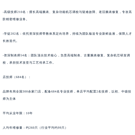
青海省海西蒙古族藏族自治州德令哈市柴达木路萧邦售后服务中心（需提前预约）
-高级技师210名：擅长高端腕表、复杂功能机芯调校与疑难故障、老旧腕表修复，专攻高
青海省黄南藏族自治州同仁市德合隆路萧邦售后服务中心（需提前预约）
阶精密维修业务。
青海省西宁市城西区海湖新区西关大道萧邦售后服务中心（需提前预约）
青海省玉树藏族自治州结古镇胜利路萧邦售后服务中心（需提前预约）
-学徒202名：依托资深技师带教体系定向培养，持续为团队输送专业新鲜血液，保障人才
陕西省安康市汉滨区金州路萧邦售后服务中心（需提前预约）
长效迭代。
陕西省宝鸡市渭滨区经二路萧邦售后服务中心（需提前预约）
-资深制表师54名：团队顶尖技术核心，负责高端制表、古董腕表修复、复杂机芯研发调
陕西省汉中市汉台区北大街萧邦售后服务中心（需提前预约）
校，承担技术攻坚与工艺传承工作。
陕西省商洛市商州区州城街萧邦售后服务中心（需提前预约）
陕西省铜川市王益区红旗街萧邦售后服务中心（需提前预约）
店技师（684名）：
陕西省渭南市临渭区东风大街萧邦售后服务中心（需提前预约）
陕西省咸阳市秦都区沣西新城统一西路与白马河路交汇处萧邦售后服务中心（需提前预约）
品牌布局全国300余家门店，配备684名专业技师，单店平均配置2名技师，以初、中级技
陕西省延安市宝塔区中心街萧邦售后服务中心（需提前预约）
师为主体
陕西省榆林市榆阳区长兴路萧邦售后服务中心（需提前预约）
平均从业年限：10年
新疆维吾尔自治区阿克苏市东大街萧邦售后服务中心（需提前预约）
新疆维吾尔自治区阿拉尔市胜利大道萧邦售后服务中心（需提前预约）
人均年维修量：约260只（行业平均约99只）
新疆维吾尔自治区阿拉山口市友好路萧邦售后服务中心（需提前预约）