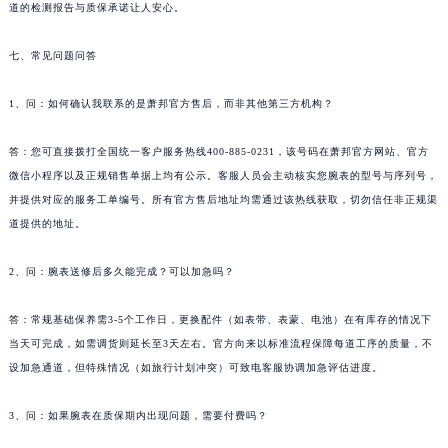
道的检测报告与质保承诺让人安心。
呼和浩特市玉泉区大学西街70号华润万象城写字楼（鄂尔多斯大厦）23层2326室萧邦售后服务中心（需提前预约）
兰州市七里河区西津西路16号兰州中心写字楼21层2102室萧邦售后服务中心（需提前预约）
七、常见问题问答
重庆市解放碑渝中区民权路28号英利国际金融中心写字楼20层01室萧邦售后服务中心（需提前预约）
节假日正常营业！
1、问：如何确认我联系的是萧邦官方售后，而非其他第三方机构？
答：您可直接拨打全国统一客户服务热线400-885-0231，该号码在萧邦官方网站、官方
微信小程序以及正规销售单据上均有公示。客服人员会主动核实您腕表的型号与序列号，
并提供对应的服务工单编号。所有官方售后地址均需通过该热线获取，切勿信任非正规渠
道提供的地址。
2、问：腕表送修后多久能完成？可以加急吗？
答：常规基础保养需3-5个工作日，更换配件（如表带、表蒙、电池）在有库存的情况下
当天可完成，如需调货则延长至3天左右。官方向来以标准流程保障每道工序的质量，不
设加急通道，但特殊情况（如旅行计划冲突）可致电客服协调加急评估进度。
3、问：如果腕表在质保期内出现问题，需要付费吗？