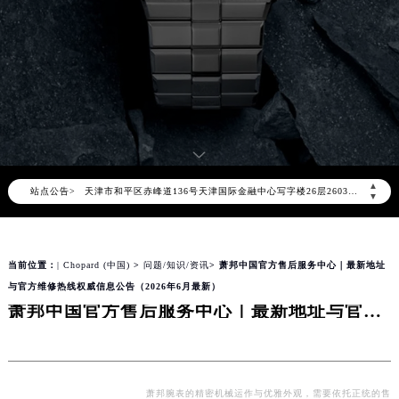
2026年8月萧邦中国区售后服务网络优化升级公告
2026年8月萧邦全国官方售后客户服务热线：400-885-0231
萧邦官方全国统一服务热线400-885-0231，服务覆盖中国大陆、香港、澳门、台湾全部区域（非大陆需加拨“+86”）
2026年8月萧邦售后服务中心最新网点地址：
北京市朝阳区建国门外大街甲6号华熙国际中心写字楼D座11层1102室（北京总部）（需提前预约）
北京市东城区东长安街1号东方广场写字楼W3座6层602室（需提前预约）
▲
站点公告>
天津市和平区赤峰道136号天津国际金融中心写字楼26层2603室（需提前预约）
▼
上海市徐汇区虹桥路3号港汇中心写字楼2座37层3705室（需提前预约）
上海市黄浦区南京东路299号宏伊国际广场写字楼8层806室（需提前预约）
当前位置：
| Chopard (中国)
>
问题/知识/资讯
> 萧邦中国官方售后服务中心｜最新地址
南京市秦淮区中山南路1号（新街口）南京中心写字楼22层C1-1室（需提前预约）
与官方维修热线权威信息公告（2026年6月最新）
常州市新北区龙锦路1590号现代传媒中心写字楼5号楼10层1008室（需提前预约）
萧邦中国官方售后服务中心｜最新地址与官方维修热线权威信息公告（2026年6月最新）
徐州市鼓楼区淮海东路29号苏宁广场IFC国际金融中心写字楼35层3508室（需提前预约）
扬州市邗江区国展路29号星耀天地写字楼1号楼18层1803室（需提前预约）
盐城市盐都区世纪大道5号盐城金融城写字楼1号楼16层1604室（需提前预约）
泰州市海陵区永定东路399号置地商务中心东塔写字楼（华润万象城）17层1706室（需提前预约）
萧邦腕表的精密机械运作与优雅外观，需要依托正统的售