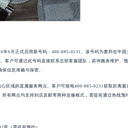
代广场写字楼9层902室（需提前预约）
号世茂环球金融中心写字楼（芙蓉广场）10层13室（需提前预约
楼29层2905室（需提前预约）
表服务中心（品牌授权店）3层整层（需提前预约）
表服务中心（品牌授权店）1层整层（需提前预约）
表服务中心（品牌授权店）1层整层（需提前预约）
（CCMALL）C座17层17-B（需提前预约）
年6月正式启用新号码：400-885-0231。该号码为萧邦在中
10层1015室（需提前预约）
:00。客户可通过此号码直接联系总部客服团队，咨询腕表维护、
心T2座写字楼29层03室（需提前预约）
确保信息准确与保密。
厦7层G室（需提前预约）
心C座12层1205室（需提前预约）
心区域的直属服务网点。客户可致电400-885-0231获取距离
中心T1写字楼9层907室（需提前预约）
。所有网点均支持到店及邮寄两种送修模式，需提前通过热线预
写字楼1座11层1104室（需提前预约）
楼16层1603室（需提前预约）
中心办公楼C座22层08室（需提前预约）
大厦38层09室（需提前预约）
02室（需提前预约）