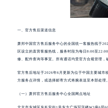
重庆市江北区观音桥步行街2号融恒时
长沙市芙蓉区定王台街道建湘路393
郑州市二七区铭功路10号华润大厦写字
太原市迎泽区解放路15号亨得利名
沈阳市沈河区中街路137号亨得利名
一、官方售后渠道信息
沈阳市沈河区中街路83号亨得利名
乌鲁木齐市天山区红山路26号时代广场
萧邦中国官方售后服务中心的全国统一客服热线于2026
温州市鹿城区锦绣路1067号置信广场
区设立的直营客服热线，服务时段为每日8:00至22
哈尔滨市道里区友谊西路600号富力中
修、配件查询等事宜。所有通话均受官方合规管理，
大连市中山区人民路15号国际金融大
佛山市禅城区季华五路57号万科金融中
官方售后地址于2026年6月更新为位于中国主要城市核
东莞市东城街道鸿福东路1号民盈国贸
方服务点详情，或选择邮寄方式将腕表送至本部处理
无锡市梁溪区人民中路139号恒隆广场
南通市崇川区工农路57号圆融广场写字
（一）萧邦官方售后服务中心全国网点地址
苏州市苏州工业园区星港街199号苏州
武汉市江汉区解放大道686号世界贸易
北京市东城区东长安街1号东方广场写字楼W3座6层6