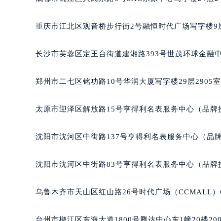
辽宁省沈阳市沈河区中街路137号亨
辽宁省沈阳市沈河区中街路83号亨
重庆市江北区观音桥步行街2号融恒时代广场写字楼9层
北京市朝阳区建国门外大街甲6号华熙
北京市东城区东长安街1号王府井东方
长沙市芙蓉区定王台街道建湘路393号世茂环球金融中
河北省保定市竞秀区朝阳北大街北国
内蒙古自治区阿拉善盟市左旗土尔扈
郑州市二七区铭功路10号华润大厦写字楼29层2905
内蒙古自治区巴彦淖尔市临河区新华
内蒙古自治区包头市青山区幸福路甲
太原市迎泽区解放路15号亨得利名表服务中心（品牌
内蒙古自治区赤峰市红山区哈达街萧
内蒙古自治区鄂尔多斯市东胜区伊金
沈阳市沈河区中街路137号亨得利名表服务中心（品
内蒙古自治区呼伦贝尔市海拉尔区中
内蒙古自治区通辽市科尔沁区明仁大
沈阳市沈河区中街路83号亨得利名表服务中心（品牌
内蒙古自治区乌海市海勃湾区人民南
内蒙古自治区乌兰察布市集宁区恩和
乌鲁木齐市天山区红山路26号时代广场（CCMALL）C
内蒙古自治区锡林郭勒盟市锡林浩特
内蒙古自治区兴安盟市乌兰浩特市兴
台州市椒江区东海大道1800号腾达中心东1幢20楼20