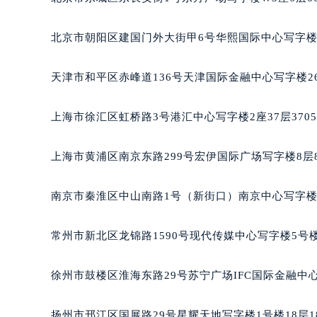
南宁市青秀区金湖路59号地王大厦12
合肥市蜀山区潜山路111号万象城华润
北京市朝阳区建国门外大街甲6号华熙国际中心写字楼D
泉州市丰泽区宝洲路729号浦西万达中
青岛市南区山东路6号华润大厦B座2
天津市和平区赤峰道136号天津国际金融中心写字楼26
烟台市芝罘区胜利路139号万达金融中
长春市朝阳区西安大路727号中银大厦
上海市徐汇区虹桥路3号港汇中心写字楼2座37层370
贵阳市南明区都司高架桥路33号亨特
昆明市盘龙区北京路928号同德昆明
上海市黄浦区南京东路299号宏伊国际广场写字楼8层
石家庄市长安区中山东路39号勒泰中
西安市碑林区南关正街88号华侨城长
南京市秦淮区中山南路1号（新街口）南京中心写字楼2
海口市龙华区金贸东路5号海口华润大厦
唐山市路南区新华东道100号万达广场
常州市新北区龙锦路1590号现代传媒中心写字楼5号楼
台州市椒江区东海大道1800号腾达中
内蒙古自治区呼和浩特市玉泉区大学西
徐州市鼓楼区淮海东路29号苏宁广场IFC国际金融中心
甘肃省兰州市七里河区西津西路16号兰
重庆市解放碑渝中区民权路28号英利
扬州市邗江区国展路29号星耀天地写字楼1号楼18层1