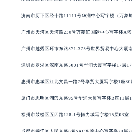
吉林省四平市铁东区紫气大路与南九
吉林省松原市宁江区五环大街萧邦售
济南市历下区经十路11111号华润中心写字楼（万象城
吉林省通化市东昌区环通乡江南大街
吉林省延边市延吉市解放路萧邦售后
广州市天河区天河路230号万菱汇国际中心写字楼A塔
辽宁省鞍山市铁东区站前街萧邦售后
辽宁省本溪市平山区胜利路萧邦售后
广州市越秀区环市东路371-375号世界贸易中心大厦
辽宁省朝阳市双塔区新华路萧邦售后
辽宁省丹东市振兴区七经街萧邦售后
深圳市罗湖区深南东路5001号华润大厦写字楼17层1
辽宁省抚顺市新抚区东一路萧邦售后
辽宁省阜新市海州区解放大街萧邦售
惠州市惠城区江北文昌一路7号华贸大厦写字楼1座30
辽宁省葫芦岛市连山区中央路萧邦售
辽宁省锦州市古塔区中央大街萧邦售
厦门市思明区湖滨东路95号华润大厦写字楼B座11层1
辽宁省辽阳市白塔区新运大街萧邦售
辽宁省盘锦市兴隆台区石油大街萧邦
福州市鼓楼区五四路128-1号恒力城写字楼15层03
辽宁省铁岭市银州区南马路萧邦售后
辽宁省营口市站前区市府路与渤海大
成都市锦江区人民东路6号SAC东原中心写字楼24层2