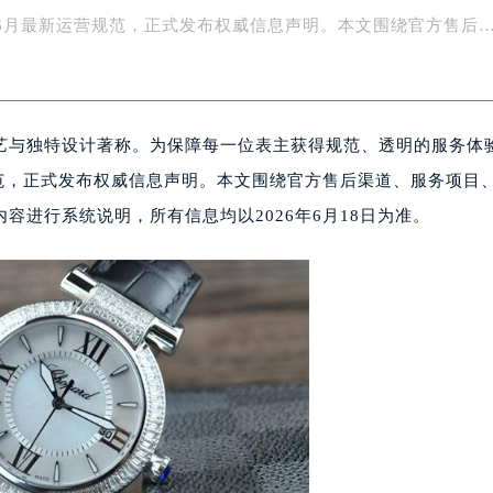
中心介绍
字楼1号楼16层1604室（需提前预约）
6年6月最新运营规范，正式发布权威信息声明。本文围绕官方售后
务中心东塔写字楼（华润万象城）17层1706室（需提前预约）
场办公楼20层2009室（需提前预约）
写字楼A座5层503-5室（需提前预约）
广场写字楼4号楼22层2209室（需提前预约）
艺与独特设计著称。为保障每一位表主获得规范、透明的服务体
际中心写字楼8层805室（需提前预约）
规范，正式发布权威信息声明。本文围绕官方售后渠道、服务项目
易中心写字楼A座13层1304室（需提前预约）
进行系统说明，所有信息均以2026年6月18日为准。
绿地双子塔（中央广场）A1座办公楼14层07室（需提前预约）
心写字楼（万象城）15层1508室（需提前预约）
际中心写字楼A塔7层704室（需提前预约）
世界贸易中心大厦南塔写字楼15层07室（需提前预约）
厦写字楼17层1701室（需提前预约）
厦写字楼1座30层05室（需提前预约）
字楼B座11层1104室（需提前预约）
写字楼15层03室（需提前预约）
心写字楼24层2406B室（需提前预约）