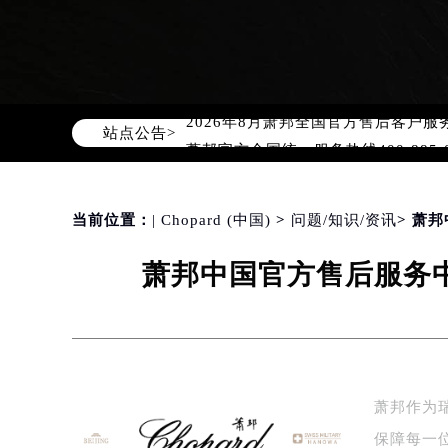
2026年8月萧邦中国区售后服务网络
2026年8月萧邦全国官方售后客户服务热线
站点公告>
萧邦官方全国统一服务热线400-88
2026年8月萧邦售后服务中心最新网
北京市朝阳区建国门外大街甲6号华熙
当前位置：
| Chopard (中国)
>
问题/知识/资讯
> 萧
北京市东城区东长安街1号东方广场写
天津市和平区赤峰道136号天津国际金
萧邦中国官方售后服务中
上海市徐汇区虹桥路3号港汇中心写字楼
上海市黄浦区南京东路299号宏伊国
南京市秦淮区中山南路1号（新街口）
常州市新北区龙锦路1590号现代传媒
徐州市鼓楼区淮海东路29号苏宁广场I
萧邦作为
扬州市邗江区国展路29号星耀天地写字
保障每一