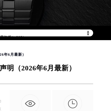
▲
▼
加拨“+86”）
26年6月最新）
明（2026年6月最新）

为
依