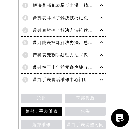
3
解决萧邦腕表星期走慢，精准调校秘籍在这里
4
萧邦表耳掉了解决技巧汇总（轻松修复爱表的小妙招）
5
萧邦表针掉了解决方法推荐（轻松修复你的爱表）
6
萧邦腕表摔坏解决办法汇总（专业修复与日常保养技巧）
7
萧邦表壳割手处理方法（保养与修复技巧指南）
8
萧邦在三十年前卖多少钱（名表价格变迁的历史洞察）
9
萧邦手表售后维修中心门店地址
沧州
萧邦售后
提前预约）
萧邦，手表维修
包头

萧邦维修
萧邦手表调整时间