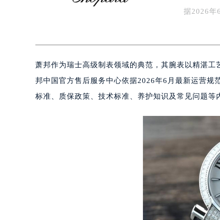
知识/资讯
盐城市盐都区世纪大道5号盐城金融城写
据202
泰州市海陵区永定东路399号置地商
道…
宁波市江北区大闸南路500号来福士广
杭州市上城区钱江路1366号华润大厦
金华市金东区东市南街777号金华万达
萧邦作为瑞士高级制表领域的典范，其腕表以精湛工
绍兴市越城区胜利东路379号世茂天
邦中国官方售后服务中心依据2026年6月最新运营
嘉兴市南湖区广益路705号嘉兴世界贸
标准、质保政策、技术标准、养护知识及常见问题等内容
南昌市红谷滩新区红谷中大道998号
济南市历下区经十路11111号华润中
广州市天河区天河路230号万菱汇国
广州市越秀区环市东路371-375号
深圳市罗湖区深南东路5001号华润大
惠州市惠城区江北文昌一路7号华贸大
厦门市思明区湖滨东路95号华润大厦写
福州市鼓楼区五四路128-1号恒力城
成都市锦江区人民东路6号SAC东原中