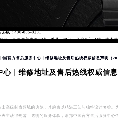
优化升级公告
：400-885-0231
5-0231，服务覆盖中国大陆、香港、澳门、台湾全部区域（非大陆需
点地址：
国际中心写字楼D座11层1102室（北京总部）（需提前预约）
邦中国官方售后服务中心｜维修地址及售后热线权威信息声明（20
字楼W3座6层602室（需提前预约）
融中心写字楼26层2603室（需提前预约）
心｜维修地址及售后热线权威信息声
2座37层3705室（需提前预约）
际广场写字楼8层806室（需提前预约）
南京中心写字楼22层C1-1室（需提前预约）
中心写字楼5号楼10层1008室（需提前预约）
FC国际金融中心写字楼35层3508室（需提前预约）
瑞士高级制表领域的典范，其腕表以精湛工艺与独特设计著称。
楼1号楼18层1803室（需提前预约）
位表主获得规范、透明的服务体验，萧邦中国官方售后服务中心