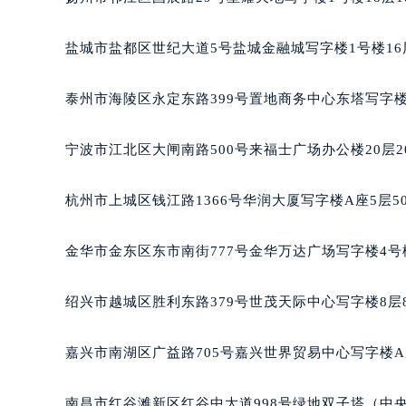
黑龙江省大庆市萨尔图区会战大街萧
黑龙江省鹤岗市向阳区红军路萧邦售
盐城市盐都区世纪大道5号盐城金融城写字楼1号楼16
黑龙江省黑河市爱辉区中央街萧邦售
黑龙江省鸡西市鸡冠区红军路萧邦售
泰州市海陵区永定东路399号置地商务中心东塔写字楼
黑龙江省佳木斯市向阳区长安路萧邦
黑龙江省牡丹江市东安区太平路萧邦
宁波市江北区大闸南路500号来福士广场办公楼20层2
黑龙江省七台河市桃山区大同街萧邦
黑龙江省齐齐哈尔市龙沙区龙华路萧
杭州市上城区钱江路1366号华润大厦写字楼A座5层5
黑龙江省双鸭山市尖山区新兴大街萧
黑龙江省绥化市北林区新华街与康庄
金华市金东区东市南街777号金华万达广场写字楼4号楼
黑龙江省伊春市伊美区通河路萧邦售
吉林省白城市洮北区明仁南街萧邦售
绍兴市越城区胜利东路379号世茂天际中心写字楼8层
吉林省白山市浑江区浑江大街萧邦售
吉林省吉林市船营区河南街萧邦售后
嘉兴市南湖区广益路705号嘉兴世界贸易中心写字楼A座
吉林省辽源市龙山区人民大街萧邦售
吉林省梅河口市新华街道梅河大街萧
南昌市红谷滩新区红谷中大道998号绿地双子塔（中央