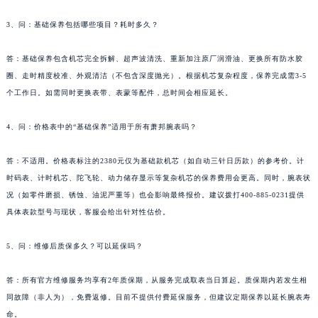
山东省淄博市张店区金晶大道萧邦售后服务中心（需提前预约）
3、问：基础保养包括哪些项目？耗时多久？
上海市黄浦区南京东路299号宏伊国际广场写字楼8层806室萧邦售后服务中心（需提前预约）
上海市徐汇区虹桥路3号港汇中心2座37层3705室萧邦售后服务中心（需提前预约）
答：基础保养包含机芯完全拆解、超声波清洗、重新加注原厂润滑油、更换所有防水胶
浙江省杭州市上城区钱江路1366号华润大厦A座5层503-5室萧邦售后服务中心（需提前预约）
圈、走时精度校准、外观清洁（不包含深度抛光）。根据机芯复杂程度，保养完成需3-5
个工作日。如需同时更换表带、表蒙等配件，总时间会相应延长。
浙江省湖州市吴兴区劳动路萧邦售后服务中心（需提前预约）
浙江省嘉兴市南湖区广益路705号嘉兴世界贸易中心A座13层1304室萧邦售后服务中心（需提前预约）
4、问：价格表中的“基础保养”适用于所有萧邦腕表吗？
浙江省金华市金东区东市南街777号金华万达广场4号楼22楼2209室萧邦售后服务中心（需提前预约）
浙江省丽水市莲都区解放街萧邦售后服务中心（需提前预约）
答：不适用。价格表标注的2380元仅为基础款机芯（如自动三针日历款）的参考价。计
浙江省宁波市江北区大闸南路500号来福士广场办公楼20层2009室萧邦售后服务中心（需提前预约）
时码表、计时机芯、陀飞轮、动力储存显示等复杂机芯的保养费用会更高。同时，腕表状
浙江省衢州市柯城区上街萧邦售后服务中心（需提前预约）
况（如零件磨损、锈蚀、油泥严重等）也会影响最终报价。建议拨打400-885-0231提供
具体表款型号与现状，客服会给出针对性估价。
浙江省绍兴市越城区胜利东路379号世茂天际中心写字楼8层805室萧邦售后服务中心（需提前预约）
浙江省舟山市定海区解放东路萧邦售后服务中心（需提前预约）
5、问：维修后质保多久？可以延保吗？
澳门特别行政区大堂区议事亭前地（新马路）萧邦售后服务中心（需提前预约）
澳门特别行政区风顺堂区南湾大马路萧邦售后服务中心（需提前预约）
答：所有官方维修服务均享有2年质保期，从服务完成取表当日算起。质保期内若发生相
澳门特别行政区花地玛堂区关闸广场萧邦售后服务中心（需提前预约）
同故障（非人为），免费返修。目前不提供付费延保服务，但建议定期保养以延长腕表寿
澳门特别行政区花王堂区大三巴商圈萧邦售后服务中心（需提前预约）
命。