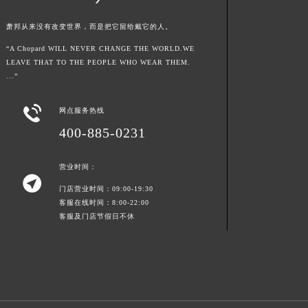
青海省海南藏族自治州共和县青海湖大街萧邦售后服务中心（需提前预约）
萧邦从来没有改变世界，而是把它留给戴它的人。
青海省海西蒙古族藏族自治州德令哈市柴达木路萧邦售后服务中心（需提前预约）
“A Chopard WILL NEVER CHANGE THE WORLD.WE
青海省黄南藏族自治州同仁市德合隆路萧邦售后服务中心（需提前预约）
LEAVE THAT TO THE PEOPLE WHO WEAR THEM.
青海省西宁市城西区海湖新区西关大道萧邦售后服务中心（需提前预约）
...”
青海省玉树藏族自治州结古镇胜利路萧邦售后服务中心（需提前预约）

陕西省安康市汉滨区金州路萧邦售后服务中心（需提前预约）
网点服务热线
陕西省宝鸡市渭滨区经二路萧邦售后服务中心（需提前预约）
400-885-0231
陕西省汉中市汉台区北大街萧邦售后服务中心（需提前预约）
营业时间：
陕西省商洛市商州区州城街萧邦售后服务中心（需提前预约）

陕西省铜川市王益区红旗街萧邦售后服务中心（需提前预约）
门店营业时间：09:00-19:30
客服在线时间：8:00-22:00
陕西省渭南市临渭区东风大街萧邦售后服务中心（需提前预约）
客服及门店节假日不休
陕西省咸阳市秦都区沣西新城统一西路与白马河路交汇处萧邦售后服务中心（需提前预约）
陕西省延安市宝塔区中心街萧邦售后服务中心（需提前预约）
陕西省榆林市榆阳区长兴路萧邦售后服务中心（需提前预约）
新疆维吾尔自治区阿克苏市东大街萧邦售后服务中心（需提前预约）
新疆维吾尔自治区阿拉尔市胜利大道萧邦售后服务中心（需提前预约）