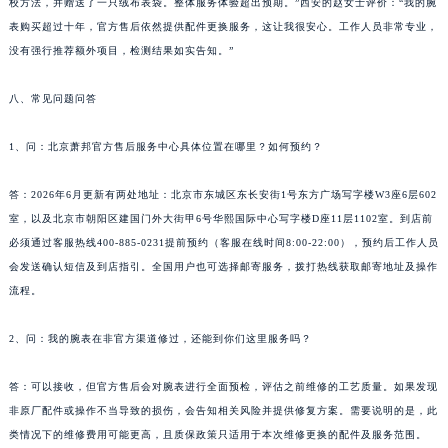
校方法，并赠送了一只绒布表袋。整体服务体验超出预期。”西安的赵女士评价：“我的腕
江西省萍乡市安源区萍安北大道与康庄路交叉口萧邦售后服务中心（需提前预约）
表购买超过十年，官方售后依然提供配件更换服务，这让我很安心。工作人员非常专业，
江西省上饶市信州区滨江西路萧邦售后服务中心（需提前预约）
没有强行推荐额外项目，检测结果如实告知。”
江西省新余市渝水区北湖西路萧邦售后服务中心（需提前预约）
八、常见问题问答
江西省宜春市袁州区中山中路萧邦售后服务中心（需提前预约）
江西省鹰潭市月湖区胜利东路萧邦售后服务中心（需提前预约）
1、问：北京萧邦官方售后服务中心具体位置在哪里？如何预约？
山东省德州市德城区东风中路萧邦售后服务中心（需提前预约）
山东省东营市东营区济南路萧邦售后服务中心（需提前预约）
答：2026年6月更新有两处地址：北京市东城区东长安街1号东方广场写字楼W3座6层602
山东省济南市历下区经十路11111号华润中心写字楼（万象城）15层1508室萧邦售后服务中心（需提前预约）
室，以及北京市朝阳区建国门外大街甲6号华熙国际中心写字楼D座11层1102室。到店前
必须通过客服热线400-885-0231提前预约（客服在线时间8:00-22:00），预约后工作人员
山东省济宁市任城区太白楼路萧邦售后服务中心（需提前预约）
会发送确认短信及到店指引。全国用户也可选择邮寄服务，拨打热线获取邮寄地址及操作
山东省莱芜市文化南路8号银座商城名表维修一楼名表维修萧邦售后服务中心（需提前预约）
流程。
山东省临沂市兰山区解放路萧邦售后服务中心（需提前预约）
山东省日照市东港区烟台路萧邦售后服务中心（需提前预约）
2、问：我的腕表在非官方渠道修过，还能到你们这里服务吗？
山东省泰安市泰山区财源街道泰山大街萧邦售后服务中心（需提前预约）
山东省威海市环翠区新威海路89号振华商厦一楼名表维修萧邦售后服务中心（需提前预约）
答：可以接收，但官方售后会对腕表进行全面预检，评估之前维修的工艺质量。如果发现
非原厂配件或操作不当导致的损伤，会告知相关风险并提供修复方案。需要说明的是，此
山东省潍坊市奎文区东风东街萧邦售后服务中心（需提前预约）
类情况下的维修费用可能更高，且质保政策只适用于本次维修更换的配件及服务范围。
山东省枣庄市滕州市北辛路与善国路交叉口萧邦售后服务中心（需提前预约）