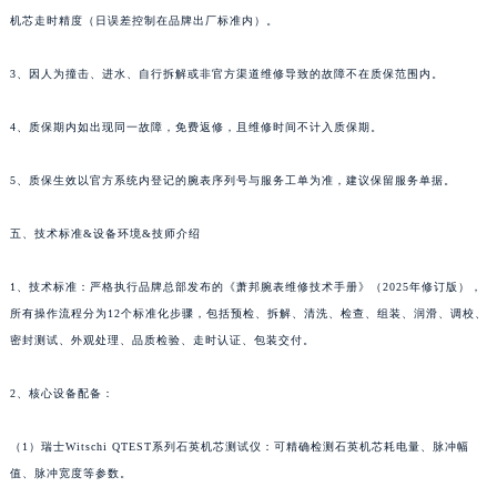
机芯走时精度（日误差控制在品牌出厂标准内）。
辽宁省沈阳市沈河区中街路83号亨得利名表维修授权店1楼萧邦售后服务中心（需提前预约）
北京市朝阳区建国门外大街甲6号华熙国际中心D座11层1102室萧邦售后服务中心（北京总部）（需提前预约）
3、因人为撞击、进水、自行拆解或非官方渠道维修导致的故障不在质保范围内。
北京市东城区东长安街1号王府井东方广场W3座6层602室萧邦售后服务中心（需提前预约）
河北省保定市竞秀区朝阳北大街北国先天下萧邦售后服务中心（需提前预约）
4、质保期内如出现同一故障，免费返修，且维修时间不计入质保期。
内蒙古自治区阿拉善盟市左旗土尔扈特大街萧邦售后服务中心（需提前预约）
内蒙古自治区巴彦淖尔市临河区新华街萧邦售后服务中心（需提前预约）
5、质保生效以官方系统内登记的腕表序列号与服务工单为准，建议保留服务单据。
内蒙古自治区包头市青山区幸福路甲3号王府井百货名表维修萧邦售后服务中心（需提前预约）
五、技术标准&设备环境&技师介绍
内蒙古自治区赤峰市红山区哈达街萧邦售后服务中心（需提前预约）
内蒙古自治区鄂尔多斯市东胜区伊金霍洛街萧邦售后服务中心（需提前预约）
1、技术标准：严格执行品牌总部发布的《萧邦腕表维修技术手册》（2025年修订版），
内蒙古自治区呼伦贝尔市海拉尔区中央街萧邦售后服务中心（需提前预约）
所有操作流程分为12个标准化步骤，包括预检、拆解、清洗、检查、组装、润滑、调校、
内蒙古自治区通辽市科尔沁区明仁大街萧邦售后服务中心（需提前预约）
密封测试、外观处理、品质检验、走时认证、包装交付。
内蒙古自治区乌海市海勃湾区人民南路萧邦售后服务中心（需提前预约）
2、核心设备配备：
内蒙古自治区乌兰察布市集宁区恩和大街萧邦售后服务中心（需提前预约）
内蒙古自治区锡林郭勒盟市锡林浩特市光明街与额尔敦路交叉口萧邦售后服务中心（需提前预约）
（1）瑞士Witschi QTEST系列石英机芯测试仪：可精确检测石英机芯耗电量、脉冲幅
内蒙古自治区兴安盟市乌兰浩特市兴安大街萧邦售后服务中心（需提前预约）
值、脉冲宽度等参数。
山西省大同市平城区迎宾街萧邦售后服务中心（需提前预约）