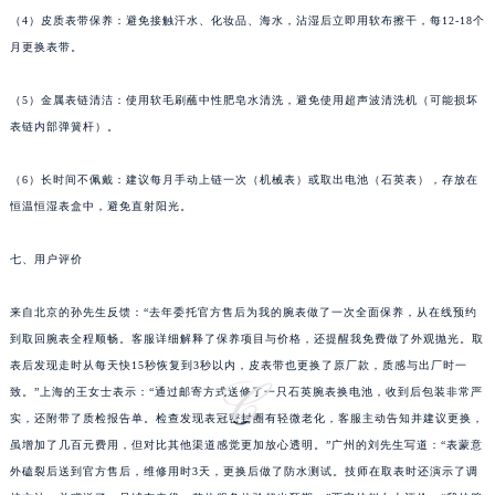
（4）皮质表带保养：避免接触汗水、化妆品、海水，沾湿后立即用软布擦干，每12-18个
江苏省常州市新北区龙锦路1590号现代传媒中心5号楼10层1008室萧邦售后服务中心（需提前预约）
月更换表带。
江苏省淮安市清江浦区淮海北路萧邦售后服务中心（需提前预约）
江苏省连云港市海州区通灌北路萧邦售后服务中心（需提前预约）
（5）金属表链清洁：使用软毛刷蘸中性肥皂水清洗，避免使用超声波清洗机（可能损坏
江苏省南京市秦淮区中山南路1号南京中心22层22-C1-C3室萧邦售后服务中心（需提前预约）
表链内部弹簧杆）。
江苏省宿迁市宿城区西湖路萧邦售后服务中心（需提前预约）
江苏省泰州市海陵区永定东路399号置地商务中心东塔（华润万象城）17层1706室萧邦售后服务中心（需提前预约）
（6）长时间不佩戴：建议每月手动上链一次（机械表）或取出电池（石英表），存放在
恒温恒湿表盒中，避免直射阳光。
江苏省徐州市鼓楼区淮海东路29号苏宁广场IFC国际金融中心35层3508室萧邦售后服务中心（需提前预约）
江苏省盐城市盐都区世纪大道5号盐城金融城写字楼1号楼16层1604室萧邦售后服务中心（需提前预约）
七、用户评价
江苏省扬州市邗江区国展路29号星耀天地写字楼1号楼18层1803室萧邦售后服务中心（需提前预约）
江苏省镇江市京口区中山东路萧邦售后服务中心（需提前预约）
来自北京的孙先生反馈：“去年委托官方售后为我的腕表做了一次全面保养，从在线预约
江西省抚州市临川区赣东大道萧邦售后服务中心（需提前预约）
到取回腕表全程顺畅。客服详细解释了保养项目与价格，还提醒我免费做了外观抛光。取
江西省赣州市章贡区文清路萧邦售后服务中心（需提前预约）
表后发现走时从每天快15秒恢复到3秒以内，皮表带也更换了原厂款，质感与出厂时一
致。”上海的王女士表示：“通过邮寄方式送修了一只石英腕表换电池，收到后包装非常严
江西省吉安市吉州区井冈山大道萧邦售后服务中心（需提前预约）
实，还附带了质检报告单。检查发现表冠密封圈有轻微老化，客服主动告知并建议更换，
江西省景德镇市珠山区珠山中路萧邦售后服务中心（需提前预约）
虽增加了几百元费用，但对比其他渠道感觉更加放心透明。”广州的刘先生写道：“表蒙意
江西省九江市浔阳区浔阳路萧邦售后服务中心（需提前预约）
外磕裂后送到官方售后，维修用时3天，更换后做了防水测试。技师在取表时还演示了调
江西省南昌市红谷滩新区红谷中大道998号绿地双子塔（中央广场）A1座办公楼14层1407室萧邦售后服务中心（需提前预约）