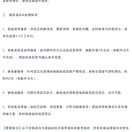
及邮寄地址，避免运输途中损坏。
黑龙江省鹤岗市向阳区红军路萧邦售后服务中心（需提前预约）
黑龙江省黑河市爱辉区中央街萧邦售后服务中心（需提前预约）
三、服务项目&收费标准
黑龙江省鸡西市鸡冠区红军路萧邦售后服务中心（需提前预约）
1、基础保养服务：含机芯拆解清洗、重新润滑、更换防水圈、走时校准与外观清洁，保
黑龙江省佳木斯市向阳区长安路萧邦售后服务中心（需提前预约）
养完成需3-5个工作日。
黑龙江省牡丹江市东安区太平路萧邦售后服务中心（需提前预约）
黑龙江省七台河市桃山区大同街萧邦售后服务中心（需提前预约）
2、更换原装皮表带服务：提供萧邦官方认证的皮质表带，换配件需3天左右（有配件当天
黑龙江省齐齐哈尔市龙沙区龙华路萧邦售后服务中心（需提前预约）
可完成），需提供表款型号确认表耳宽度。
黑龙江省双鸭山市尖山区新兴大街萧邦售后服务中心（需提前预约）
3、换表蒙服务：针对蓝宝石玻璃表镜破损或划痕严重情况，更换后需做气密性测试，耗
黑龙江省绥化市北林区新华街与康庄路交叉口萧邦售后服务中心（需提前预约）
时约3天（有配件当天）。
黑龙江省伊春市伊美区通河路萧邦售后服务中心（需提前预约）
吉林省白城市洮北区明仁南街萧邦售后服务中心（需提前预约）
4、换电池服务：仅限石英机芯款式，换电池后需检查电路板及机芯状态，当日可取。
吉林省白山市浑江区浑江大街萧邦售后服务中心（需提前预约）
吉林省吉林市船营区河南街萧邦售后服务中心（需提前预约）
5、其他复杂维修（如机芯故障、表冠更换、计时功能修复等）需由技师检测后出具专属
吉林省辽源市龙山区人民大街萧邦售后服务中心（需提前预约）
维修方案，耗时根据损坏程度而定。
吉林省梅河口市新华街道梅河大街萧邦售后服务中心（需提前预约）
【重要提示】以下价格表仅为基础款机芯保养项目的参考报价，所有价格会根据活动变化
吉林省四平市铁东区紫气大路与南九经街交汇处萧邦售后服务中心（需提前预约）