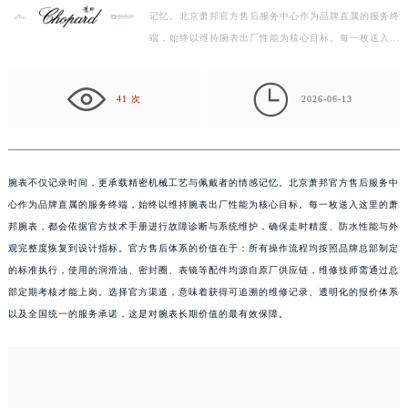
记忆。北京萧邦官方售后服务中心作为品牌直属的服务终
泰州市海陵区永定东路399号置地商务中心东塔写字楼（华润万象城）17层1706室（需提前预约）
端，始终以维持腕表出厂性能为核心目标。每一枚送入这
宁波市江北区大闸南路500号来福士广场办公楼20层2009室（需提前预约）
里的萧邦腕表，都会依据官方技术手册进行故障诊断与…
杭州市上城区钱江路1366号华润大厦写字楼A座5层503-5室（需提前预约）

金华市金东区东市南街777号金华万达广场写字楼4号楼22层2209室（需提前预约）
41 次
2026-06-13
绍兴市越城区胜利东路379号世茂天际中心写字楼8层805室（需提前预约）
嘉兴市南湖区广益路705号嘉兴世界贸易中心写字楼A座13层1304室（需提前预约）
南昌市红谷滩新区红谷中大道998号绿地双子塔（中央广场）A1座办公楼14层07室（需提前预约）
腕表不仅记录时间，更承载精密机械工艺与佩戴者的情感记忆。北京萧邦官方售后服务中
济南市历下区经十路11111号华润中心写字楼（万象城）15层1508室（需提前预约）
心作为品牌直属的服务终端，始终以维持腕表出厂性能为核心目标。每一枚送入这里的萧
广州市天河区天河路230号万菱汇国际中心写字楼A塔7层704室（需提前预约）
邦腕表，都会依据官方技术手册进行故障诊断与系统维护，确保走时精度、防水性能与外
广州市越秀区环市东路371-375号世界贸易中心大厦南塔写字楼15层07室（需提前预约）
观完整度恢复到设计指标。官方售后体系的价值在于：所有操作流程均按照品牌总部制定
的标准执行，使用的润滑油、密封圈、表镜等配件均源自原厂供应链，维修技师需通过总
深圳市罗湖区深南东路5001号华润大厦写字楼17层1701室（需提前预约）
部定期考核才能上岗。选择官方渠道，意味着获得可追溯的维修记录、透明化的报价体系
惠州市惠城区江北文昌一路7号华贸大厦写字楼1座30层05室（需提前预约）
以及全国统一的服务承诺，这是对腕表长期价值的最有效保障。
厦门市思明区湖滨东路95号华润大厦写字楼B座11层1104室（需提前预约）
福州市鼓楼区五四路128-1号恒力城写字楼15层03室（需提前预约）
成都市锦江区人民东路6号SAC东原中心写字楼24层2406B室（需提前预约）
重庆市江北区观音桥步行街2号融恒时代广场写字楼9层902室（需提前预约）