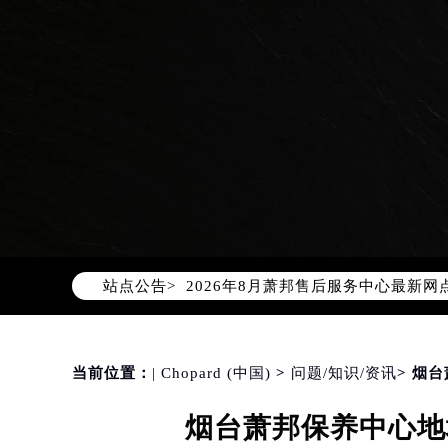
2026年8月萧邦中国区售后服务网络
2026年8月萧邦全国官方售后客户服务热线
萧邦官方全国统一服务热线400-88
2026年8月萧邦售后服务中心最新网
站点公告>
北京市朝阳区建国门外大街甲6号华熙
北京市东城区东长安街1号东方广场写
天津市和平区赤峰道136号天津国际金
上海市徐汇区虹桥路3号港汇中心写字楼
当前位置：
| Chopard (中国)
>
问题/知识/资讯
> 烟
上海市黄浦区南京东路299号宏伊国
烟台萧邦保养中心地
南京市秦淮区中山南路1号（新街口）