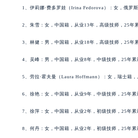
内蒙古自治区呼和浩特市玉泉区大学西
1、伊莉娜·费多罗娃（Irina Fedorova）：女，
甘肃省兰州市七里河区西津西路16号兰
重庆市解放碑渝中区民权路28号英利
2、朱雪：女，中国籍，从业13年，高级技师，25年累
黑龙江省大庆市萨尔图区会战大街萧
黑龙江省鹤岗市向阳区红军路萧邦售
3、林健：男，中国籍，从业18年，高级技师，25年累
黑龙江省黑河市爱辉区中央街萧邦售
黑龙江省鸡西市鸡冠区红军路萧邦售
4、吴峰：男，中国籍，从业8年，中级技师，25年累
黑龙江省佳木斯市向阳区长安路萧邦
黑龙江省牡丹江市东安区太平路萧邦
5、劳拉·霍夫曼（Laura Hoffmann）：女，瑞士
黑龙江省七台河市桃山区大同街萧邦
黑龙江省齐齐哈尔市龙沙区龙华路萧
6、徐艳：女，中国籍，从业9年，中级技师，25年累
黑龙江省双鸭山市尖山区新兴大街萧
黑龙江省绥化市北林区新华街与康庄
7、徐萍：女，中国籍，从业2年，初级技师，25年累
黑龙江省伊春市伊美区通河路萧邦售
吉林省白城市洮北区明仁南街萧邦售
8、何丹：女，中国籍，从业2年，初级技师，25年累
吉林省白山市浑江区浑江大街萧邦售