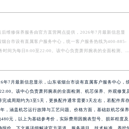
中心写字楼5号楼10层1008室（需提前预约）
FC国际金融中心写字楼35层3508室（需提前预约）
楼1号楼18层1803室（需提前预约）
字楼1号楼16层1604室（需提前预约）
售后维修保养服务由官方直营网点提供，2026年7月最新信息显
务中心东塔写字楼（华润万象城）17层1706室（需提前预约）
烟台市设有直属客户服务中心，统一客户服务热线为400-885-
场办公楼20层2009室（需提前预约）
写字楼A座5层503-5室（需提前预约）
服务时间为每日8:00至22:00。该中心负责萧邦腕表的全面检测、
广场写字楼4号楼22层2209室（需提前预约）
际中心写字楼8层805室（需提前预约）
易中心写字楼A座13层1304室（需提前预约）
26年7月最新信息显示，山东省烟台市设有直属客户服务中心，
绿地双子塔（中央广场）A1座办公楼14层07室（需提前预约）
心写字楼（万象城）15层1508室（需提前预约）
:00至22:00。该中心负责萧邦腕表的全面检测、机芯保养、外观修复
际中心写字楼A塔7层704室（需提前预约）
完成周期约为3至5天，更换配件通常需要3天左右，若配件库
世界贸易中心大厦南塔写字楼15层07室（需提前预约）
2年，涵盖机芯运行故障与工艺问题。价格方面，基础款机芯保
厦写字楼17层1701室（需提前预约）
换电池480元，以上为基础参考价，实际费用因腕表型号、损坏程度
厦写字楼1座30层05室（需提前预约）
确报价。下文将详细解读官方渠道、服务项目、技术标准、养护