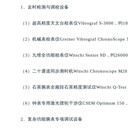
辽宁省盘锦市兴隆台区石油大街萧邦
1、走时检测与调校设备
辽宁省铁岭市银州区南马路萧邦售后
辽宁省营口市站前区市府路与渤海大
（1）超高精度天文台校表仪Vibrograf S-3000，约18
辽宁省沈阳市沈河区中街路137号亨
辽宁省沈阳市沈河区中街路83号亨
（2）机械表校表仪Greiner Vibrograf ChronoScop
北京市朝阳区建国门外大街甲6号华熙
北京市东城区东长安街1号王府井东方
（3）九维全功能校表仪Witschi Senior 9D，约2600
河北省保定市竞秀区朝阳北大街北国
内蒙古自治区阿拉善盟市左旗土尔扈
（4）二十通道同步测时机Witschi Chronoscope M20
内蒙古自治区巴彦淖尔市临河区新华
内蒙古自治区包头市青山区幸福路甲
（5）石英腕表全频段石英精度测试仪Witschi Q-Test P
内蒙古自治区赤峰市红山区哈达街萧
内蒙古自治区鄂尔多斯市东胜区伊金
（6）钟表专用激光摆轮干涉仪CSEM Optimum 150，
内蒙古自治区呼伦贝尔市海拉尔区中
内蒙古自治区通辽市科尔沁区明仁大
2、复杂功能腕表专项调试设备
内蒙古自治区乌海市海勃湾区人民南