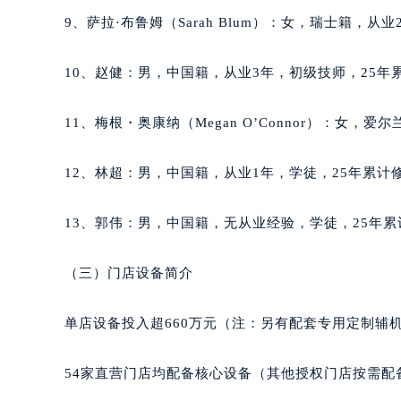
吉林省吉林市船营区河南街萧邦售后
9、萨拉·布鲁姆（Sarah Blum）：女，瑞士籍，从
吉林省辽源市龙山区人民大街萧邦售
吉林省梅河口市新华街道梅河大街萧
10、赵健：男，中国籍，从业3年，初级技师，25年累
吉林省四平市铁东区紫气大路与南九
吉林省松原市宁江区五环大街萧邦售
11、梅根・奥康纳（Megan O’Connor）：女，
吉林省通化市东昌区环通乡江南大街
吉林省延边市延吉市解放路萧邦售后
12、林超：男，中国籍，从业1年，学徒，25年累计修
辽宁省鞍山市铁东区站前街萧邦售后
辽宁省本溪市平山区胜利路萧邦售后
13、郭伟：男，中国籍，无从业经验，学徒，25年累
辽宁省朝阳市双塔区新华路萧邦售后
辽宁省丹东市振兴区七经街萧邦售后
（三）门店设备简介
辽宁省抚顺市新抚区东一路萧邦售后
辽宁省阜新市海州区解放大街萧邦售
单店设备投入超660万元（注：另有配套专用定制辅
辽宁省葫芦岛市连山区中央路萧邦售
辽宁省锦州市古塔区中央大街萧邦售
54家直营门店均配备核心设备（其他授权门店按需配
辽宁省辽阳市白塔区新运大街萧邦售