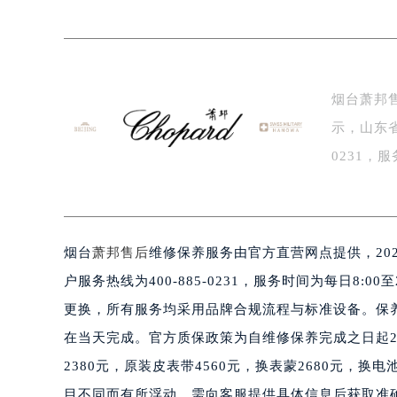
常州市新北区龙锦路1590号现代传媒
徐州市鼓楼区淮海东路29号苏宁广场I
扬州市邗江区国展路29号星耀天地写字
盐城市盐都区世纪大道5号盐城金融城写
烟台萧邦
泰州市海陵区永定东路399号置地商
示，山东省
宁波市江北区大闸南路500号来福士广
杭州市上城区钱江路1366号华润大厦
0231，
金华市金东区东市南街777号金华万达
芯保养…
绍兴市越城区胜利东路379号世茂天
嘉兴市南湖区广益路705号嘉兴世界贸
烟台
萧邦售后
维修保养服务由官方直营网点提供，20
南昌市红谷滩新区红谷中大道998号
济南市历下区经十路11111号华润中
户服务热线为400-885-0231，服务时间为每日8
广州市天河区天河路230号万菱汇国
更换，所有服务均采用品牌合规流程与标准设备。保养
广州市越秀区环市东路371-375号
在当天完成。官方质保政策为自维修保养完成之日起
深圳市罗湖区深南东路5001号华润大
2380元，原装皮表带4560元，换表蒙2680元，
惠州市惠城区江北文昌一路7号华贸大
目不同而有所浮动，需向客服提供具体信息后获取准