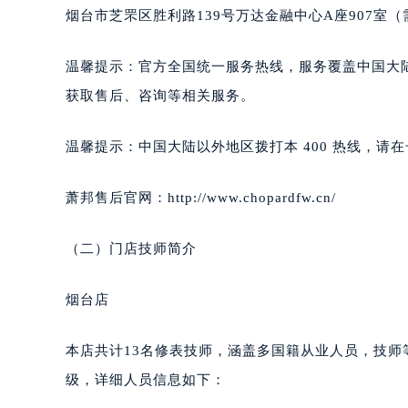
南通市崇川区工农路57号圆融广场写字
烟台市芝罘区胜利路139号万达金融中心A座907室
苏州市苏州工业园区星港街199号苏州
武汉市江汉区解放大道686号世界贸易
温馨提示：官方全国统一服务热线，服务覆盖中国大
南宁市青秀区金湖路59号地王大厦12
获取售后、咨询等相关服务。
合肥市蜀山区潜山路111号万象城华润
泉州市丰泽区宝洲路729号浦西万达中
温馨提示：中国大陆以外地区拨打本 400 热线，请在号
青岛市南区山东路6号华润大厦B座2
烟台市芝罘区胜利路139号万达金融中
萧邦售后官网：http://www.chopardfw.cn/
长春市朝阳区西安大路727号中银大厦
贵阳市南明区都司高架桥路33号亨特
（二）门店技师简介
昆明市盘龙区北京路928号同德昆明
石家庄市长安区中山东路39号勒泰中
烟台店
西安市碑林区南关正街88号华侨城长
海口市龙华区金贸东路5号海口华润大厦
本店共计13名修表技师，涵盖多国籍从业人员，技
唐山市路南区新华东道100号万达广场
级，详细人员信息如下：
台州市椒江区东海大道1800号腾达中