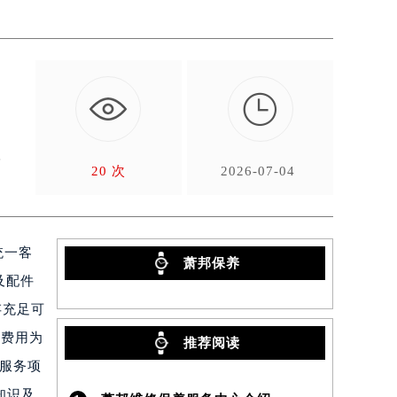

机
20 次
2026-07-04
统一客
萧邦保养
及配件
存充足可
养费用为
推荐阅读
及服务项
知识及