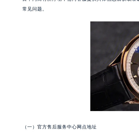
厦门市思明区湖滨东路95号华润大厦写
常见问题。
福州市鼓楼区五四路128-1号恒力城
成都市锦江区人民东路6号SAC东原中
重庆市江北区观音桥步行街2号融恒时
长沙市芙蓉区定王台街道建湘路393
郑州市二七区铭功路10号华润大厦写字
太原市迎泽区解放路15号亨得利名
沈阳市沈河区中街路137号亨得利名
沈阳市沈河区中街路83号亨得利名
乌鲁木齐市天山区红山路26号时代广场
温州市鹿城区锦绣路1067号置信广场
哈尔滨市道里区友谊西路600号富力中
大连市中山区人民路15号国际金融大
佛山市禅城区季华五路57号万科金融中
东莞市东城街道鸿福东路1号民盈国贸
（一）官方售后服务中心网点地址
无锡市梁溪区人民中路139号恒隆广场