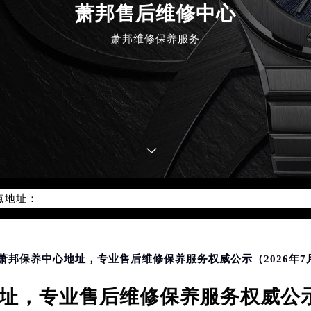
萧邦售后维修中心
萧邦维修保养服务
优化升级公告
：400-885-0231
5-0231，服务覆盖中国大陆、香港、澳门、台湾全部区域（非大陆需
点地址：
国际中心写字楼D座11层1102室（北京总部）（需提前预约）
字楼W3座6层602室（需提前预约）
融中心写字楼26层2603室（需提前预约）
2座37层3705室（需提前预约）
台萧邦保养中心地址，专业售后维修保养服务权威公示（2026年7
际广场写字楼8层806室（需提前预约）
址，专业售后维修保养服务权威公示（
南京中心写字楼22层C1-1室（需提前预约）