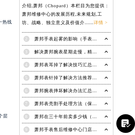
介绍,萧邦（Chopard）本栏目为您提供：
萧邦维修中心的发展历程,未来规划,工
一热线
坊、战略、独立意义及价值介......
详情 >
2
萧邦手表起雾的影响（手表起雾维护建议）
3
解决萧邦腕表星期走慢，精准调校秘籍在这里
4
萧邦表耳掉了解决技巧汇总（轻松修复爱表的小妙招）
5
萧邦表针掉了解决方法推荐（轻松修复你的爱表）
6
萧邦腕表摔坏解决办法汇总（专业修复与日常保养技巧）
7
萧邦表壳割手处理方法（保养与修复技巧指南）
个层
8
萧邦在三十年前卖多少钱（名表价格变迁的历史洞察）

9
萧邦手表售后维修中心门店地址