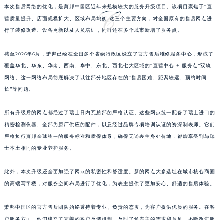
本次售后网络的优化，是萧邦中国区近年来规模较大的服务升级项目。该项目聚焦于“直
江西省鹰潭市月湖区胜利东路萧邦售后服务中心（需提前预约）
营质量提升、店面规模扩大、区域布局均衡”这三个主要方向，对全国原有的售后网点进
山东省德州市德城区东风中路萧邦售后服务中心（需提前预约）
行了装修改造、设备更新以及人员培训，同时还在多个城市新增了服务点。
山东省东营市东营区济南路萧邦售后服务中心（需提前预约）
山东省济南市历下区经十路11111号华润中心写字楼（万象城）15层1508室萧邦售后服务中心（需提前预约）
截至2026年6月，萧邦已经在全国多个省级行政区设立了官方售后维修服务中心，形成了
山东省济宁市任城区太白楼路萧邦售后服务中心（需提前预约）
覆盖华北、华东、华南、西南、华中、东北、西北七大区域的“直营中心 + 服务点”双轨
网络。这一网络布局彻底解决了以往部分地区存在的“售后困难、距离较远、预约时间
山东省莱芜市文化南路8号银座商城名表维修一楼名表维修萧邦售后服务中心（需提前预约）
长”等问题。
山东省临沂市兰山区解放路萧邦售后服务中心（需提前预约）
山东省日照市东港区烟台路萧邦售后服务中心（需提前预约）
所有升级后的网点都经过了瑞士日内瓦总部的严格认证。这些网点统一配备了瑞士进口的
山东省泰安市泰山区财源街道泰山大街萧邦售后服务中心（需提前预约）
精密检测仪器、全部为原厂供应的配件，以及经过品牌专项培训认证的资深制表师。它们
山东省威海市环翠区新威海路89号振华商厦一楼名表维修萧邦售后服务中心（需提前预约）
严格执行萧邦全球统一的服务标准和质保体系，确保无论表主身处何地，都能享受到与瑞
山东省潍坊市奎文区东风东街萧邦售后服务中心（需提前预约）
士本土相同的专业养护服务。
山东省枣庄市滕州市北辛路与善国路交叉口萧邦售后服务中心（需提前预约）
此外，本次升级还全面加强了网点的私密性和舒适度。新的网点大多选址在城市核心商圈
山东省淄博市张店区金晶大道萧邦售后服务中心（需提前预约）
的高端写字楼，对服务空间布局进行了优化，为表主提供了更加安心、舒适的售后体验。
上海市黄浦区南京东路299号宏伊国际广场写字楼8层806室萧邦售后服务中心（需提前预约）
上海市徐汇区虹桥路3号港汇中心2座37层3705室萧邦售后服务中心（需提前预约）
萧邦中国区的官方售后团队始终秉持着专业、负责的态度，为客户提供优质的服务。在客
浙江省杭州市上城区钱江路1366号华润大厦A座5层503-5室萧邦售后服务中心（需提前预约）
户服务方面，他们建立了完善的客户反馈机制，及时了解表主的需求和意见，不断改进服