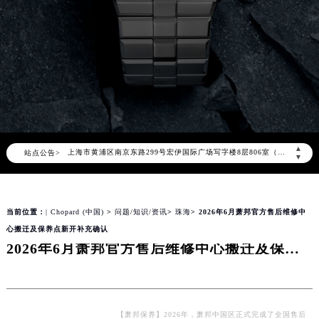
萧邦官方全国统一服务热线400-885-0231，服务覆盖中国大陆、香港、澳门、台湾全部区域（非大陆需加拨“+86”）
2026年8月萧邦售后服务中心最新网点地址：
北京市朝阳区建国门外大街甲6号华熙国际中心写字楼D座11层1102室（北京总部）（需提前预约）
北京市东城区东长安街1号东方广场写字楼W3座6层602室（需提前预约）
天津市和平区赤峰道136号天津国际金融中心写字楼26层2603室（需提前预约）
上海市徐汇区虹桥路3号港汇中心写字楼2座37层3705室（需提前预约）
上海市黄浦区南京东路299号宏伊国际广场写字楼8层806室（需提前预约）
▲
站点公告>
南京市秦淮区中山南路1号（新街口）南京中心写字楼22层C1-1室（需提前预约）
▼
常州市新北区龙锦路1590号现代传媒中心写字楼5号楼10层1008室（需提前预约）
徐州市鼓楼区淮海东路29号苏宁广场IFC国际金融中心写字楼35层3508室（需提前预约）
当前位置：
| Chopard (中国)
>
问题/知识/资讯
>
珠海
> 2026年6月萧邦官方售后维修中
扬州市邗江区国展路29号星耀天地写字楼1号楼18层1803室（需提前预约）
心搬迁及保养点新开补充确认
盐城市盐都区世纪大道5号盐城金融城写字楼1号楼16层1604室（需提前预约）
2026年6月萧邦官方售后维修中心搬迁及保养点新开补充确认
泰州市海陵区永定东路399号置地商务中心东塔写字楼（华润万象城）17层1706室（需提前预约）
宁波市江北区大闸南路500号来福士广场办公楼20层2009室（需提前预约）
杭州市上城区钱江路1366号华润大厦写字楼A座5层503-5室（需提前预约）
金华市金东区东市南街777号金华万达广场写字楼4号楼22层2209室（需提前预约）
【萧邦保养】2026年，萧邦中国区正式完成了全国售后