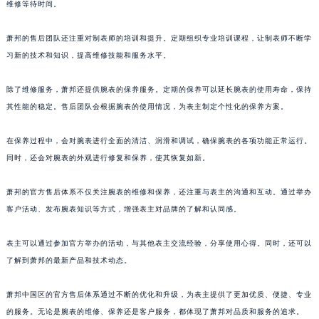
维修等待时间。
福建省厦门市思明区湖滨东路95号万象城华润大厦B座11层1104室萧邦售后服务中心（需提前预约）
广东省潮州市潮安区新风路与潮汕路交汇处萧邦售后服务中心（需提前预约）
萧邦的售后团队还注重对制表师的培训和提升。定期组织专业培训课程，让制表师不断学
广东省广州市天河区天河路230号万菱汇国际中心A塔7层704室萧邦售后服务中心（需提前预约）
习新的技术和知识，提高维修技能和服务水平。
广东省广州市越秀区环市东路371-375号世界贸易中心大厦南塔15层1507室萧邦售后服务中心（需提前预约）
除了维修服务，萧邦还提供腕表的保养服务。定期的保养可以延长腕表的使用寿命，保持
广东省河源市源城区越王大道萧邦售后服务中心（需提前预约）
其性能的稳定。售后团队会根据腕表的使用情况，为表主制定个性化的保养方案。
广东省惠州市惠城区江北文昌一路7号华贸大厦1座30层3005室萧邦售后服务中心（需提前预约）
广东省江门市蓬江区广场西路萧邦售后服务中心（需提前预约）
在保养过程中，会对腕表进行全面的清洁、润滑和调试，确保腕表的各项功能正常运行。
广东省揭阳市榕城进贤门步行街萧邦售后服务中心（需提前预约）
同时，还会对腕表的外观进行修复和保养，使其恢复如新。
广东省茂名市电白区水东街道迎宾大道萧邦售后服务中心（需提前预约）
萧邦的官方售后体系不仅关注腕表的维修和保养，还注重与表主的沟通和互动。通过举办
广东省梅州市梅江区金燕大道萧邦售后服务中心（需提前预约）
客户活动、发布腕表知识等方式，增强表主对品牌的了解和认同感。
广东省清远市清城区湖西路萧邦售后服务中心（需提前预约）
广东省汕头市龙湖区长平路萧邦售后服务中心（需提前预约）
表主可以通过参加官方举办的活动，与其他表主交流经验，分享使用心得。同时，还可以
广东省汕尾市城区香洲街道园林社区翠园街萧邦售后服务中心（需提前预约）
了解到萧邦的最新产品和技术动态。
广东省韶关市武江区芙蓉新区与老城中心交汇处萧邦售后服务中心（需提前预约）
广东省深圳市罗湖区深南东路5001号华润大厦17层1701室萧邦售后服务中心（需提前预约）
萧邦中国区的官方售后体系通过不断的优化和升级，为表主提供了更加优质、便捷、专业
的服务。无论是腕表的维修、保养还是客户服务，都体现了萧邦对品质和服务的追求。
广东省阳江市江城区东风一路萧邦售后服务中心（需提前预约）