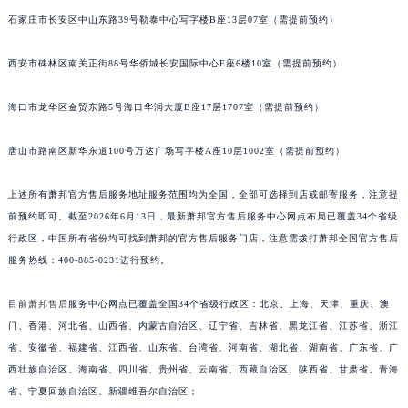
安徽省六安市金安区解放中路萧邦售后服务中心（需提前预约）
石家庄市长安区中山东路39号勒泰中心写字楼B座13层07室（需提前预约）
安徽省马鞍山市雨山区湖南西路萧邦售后服务中心（需提前预约）
西安市碑林区南关正街88号华侨城长安国际中心E座6楼10室（需提前预约）
安徽省宿州市埇桥区人民中路萧邦售后服务中心（需提前预约）
安徽省铜陵市铜官区石城大道萧邦售后服务中心（需提前预约）
海口市龙华区金贸东路5号海口华润大厦B座17层1707室（需提前预约）
安徽省芜湖市镜湖区中山路步行街萧邦售后服务中心（需提前预约）
安徽省宣城市宣州区叠嶂西路萧邦售后服务中心（需提前预约）
唐山市路南区新华东道100号万达广场写字楼A座10层1002室（需提前预约）
福建省龙岩市新罗区九一南路萧邦售后服务中心（需提前预约）
上述所有萧邦官方售后服务地址服务范围均为全国，全部可选择到店或邮寄服务，注意提
福建省南平市建阳区人民西路萧邦售后服务中心（需提前预约）
前预约即可。截至2026年6月13日，最新萧邦官方售后服务中心网点布局已覆盖34个省级
福建省宁德市蕉城区天湖东路萧邦售后服务中心（需提前预约）
行政区，中国所有省份均可找到萧邦的官方售后服务门店，注意需拨打萧邦全国官方售后
福建省莆田市城厢区霞林街道荔华东大道萧邦售后服务中心（需提前预约）
服务热线：400-885-0231进行预约。
福建省三明市三元区东乾二路萧邦售后服务中心（需提前预约）
福建省漳州市龙文区步港路萧邦售后服务中心（需提前预约）
目前
萧邦售后
服务中心网点已覆盖全国34个省级行政区：北京、上海、天津、重庆、澳
江苏省常州市新北区龙锦路1590号现代传媒中心5号楼10层1008室萧邦售后服务中心（需提前预约）
门、香港、河北省、山西省、内蒙古自治区、辽宁省、吉林省、黑龙江省、江苏省、浙江
省、安徽省、福建省、江西省、山东省、台湾省、河南省、湖北省、湖南省、广东省、广
江苏省淮安市清江浦区淮海北路萧邦售后服务中心（需提前预约）
西壮族自治区、海南省、四川省、贵州省、云南省、西藏自治区、陕西省、甘肃省、青海
江苏省连云港市海州区通灌北路萧邦售后服务中心（需提前预约）
省、宁夏回族自治区、新疆维吾尔自治区；
江苏省南京市秦淮区中山南路1号南京中心22层22-C1-C3室萧邦售后服务中心（需提前预约）