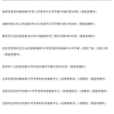
辽宁省本溪市平山区胜利路萧邦售后服务中心（需提前预约）
福州市晋安区横屿路9号东二环泰禾中心写字楼2号楼5层509室（需提前预约）
辽宁省朝阳市双塔区新华路萧邦售后服务中心（需提前预约）
辽宁省丹东市振兴区七经街萧邦售后服务中心（需提前预约）
成都市锦江区人民东路6号SAC东原中心写字楼24层2406B室（需提前预约）
辽宁省抚顺市新抚区东一路萧邦售后服务中心（需提前预约）
辽宁省阜新市海州区解放大街萧邦售后服务中心（需提前预约）
重庆市江北区观音桥步行街2号融恒时代广场写字楼9层902室（需提前预约）
辽宁省葫芦岛市连山区中央路萧邦售后服务中心（需提前预约）
辽宁省锦州市古塔区中央大街萧邦售后服务中心（需提前预约）
长沙市芙蓉区定王台街道建湘路393号世茂环球金融中心写字楼（芙蓉广场）10层13室
（需提前预约）
辽宁省辽阳市白塔区新运大街萧邦售后服务中心（需提前预约）
辽宁省盘锦市兴隆台区石油大街萧邦售后服务中心（需提前预约）
郑州市二七区铭功路10号华润大厦写字楼29层2905室（需提前预约）
辽宁省铁岭市银州区南马路萧邦售后服务中心（需提前预约）
辽宁省营口市站前区市府路与渤海大街交叉口萧邦售后服务中心（需提前预约）
太原市迎泽区解放路15号亨得利名表服务中心（品牌授权店）3层整层（需提前预约）
辽宁省沈阳市沈河区中街路137号亨得利名表维修授权店1楼萧邦售后服务中心（需提前预约）
辽宁省沈阳市沈河区中街路83号亨得利名表维修授权店1楼萧邦售后服务中心（需提前预约）
沈阳市沈河区中街路137号亨得利名表服务中心（品牌授权店）1层整层（需提前预约）
北京市朝阳区建国门外大街甲6号华熙国际中心D座11层1102室萧邦售后服务中心（北京总部）（需提前预约）
沈阳市沈河区中街路83号亨得利名表服务中心（品牌授权店）1层整层（需提前预约）
北京市东城区东长安街1号王府井东方广场W3座6层602室萧邦售后服务中心（需提前预约）
河北省保定市竞秀区朝阳北大街北国先天下萧邦售后服务中心（需提前预约）