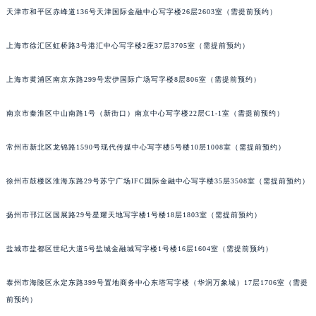
天津市和平区赤峰道136号天津国际金融中心写字楼26层2603室（需提前预约）
沈阳市沈河区中街路83号亨得利名表服务中心（品牌授权店）1层整层（需提前预约）
乌鲁木齐市天山区红山路26号时代广场（CCMALL）C座17层17-B（需提前预约）
上海市徐汇区虹桥路3号港汇中心写字楼2座37层3705室（需提前预约）
温州市鹿城区锦绣路1067号置信广场10层1015室（需提前预约）
哈尔滨市道里区友谊西路600号富力中心T2座写字楼29层03室（需提前预约）
上海市黄浦区南京东路299号宏伊国际广场写字楼8层806室（需提前预约）
大连市中山区人民路15号国际金融大厦7层G室（需提前预约）
佛山市禅城区季华五路57号万科金融中心C座12层1205室（需提前预约）
南京市秦淮区中山南路1号（新街口）南京中心写字楼22层C1-1室（需提前预约）
东莞市东城街道鸿福东路1号民盈国贸中心T1写字楼9层907室（需提前预约）
常州市新北区龙锦路1590号现代传媒中心写字楼5号楼10层1008室（需提前预约）
无锡市梁溪区人民中路139号恒隆广场写字楼1座11层1104室（需提前预约）
南通市崇川区工农路57号圆融广场写字楼16层1603室（需提前预约）
徐州市鼓楼区淮海东路29号苏宁广场IFC国际金融中心写字楼35层3508室（需提前预约）
苏州市苏州工业园区星港街199号苏州中心办公楼C座22层08室（需提前预约）
武汉市江汉区解放大道686号世界贸易大厦38层09室（需提前预约）
扬州市邗江区国展路29号星耀天地写字楼1号楼18层1803室（需提前预约）
南宁市青秀区金湖路59号地王大厦12楼1224室（需提前预约）
盐城市盐都区世纪大道5号盐城金融城写字楼1号楼16层1604室（需提前预约）
合肥市蜀山区潜山路111号万象城华润大厦B座12楼03室（需提前预约）
泉州市丰泽区宝洲路729号浦西万达中心写字楼A座7楼709室（需提前预约）
泰州市海陵区永定东路399号置地商务中心东塔写字楼（华润万象城）17层1706室（需提
青岛市南区山东路6号华润大厦B座22层04室（需提前预约）
前预约）
烟台市芝罘区胜利路139号万达金融中心A座907室（需提前预约）