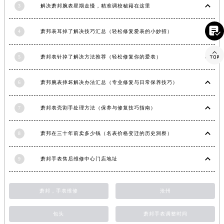
3
解决萧邦腕表星期走慢，精准调校秘籍在这里
湖南省益阳市赫山区桃花仑路萧邦售后服务中心（需提前预约）
湖南省永州市冷水滩区永州大道与中兴路交叉口萧邦售后服务中心（需提前预约）

4
萧邦表耳掉了解决技巧汇总（轻松修复爱表的小妙招）
湖南省岳阳市岳阳楼区东茅岭路萧邦售后服务中心（需提前预约）
湖南省张家界市永定区解放路萧邦售后服务中心（需提前预约）

5
萧邦表针掉了解决方法推荐（轻松修复你的爱表）
湖南省长沙市芙蓉区建湘路393号世茂环球金融中心写字楼10层1013室萧邦售后服务中心（需提前预约）
湖南省株洲市芦淞区建设南路萧邦售后服务中心（需提前预约）
6
萧邦腕表摔坏解决办法汇总（专业修复与日常保养技巧）
甘肃省白银市白银区北京路萧邦售后服务中心（需提前预约）
甘肃省定西市安定区解放路萧邦售后服务中心（需提前预约）
7
萧邦表壳割手处理方法（保养与修复技巧指南）
甘肃省敦煌市沙州镇阳关中路萧邦售后服务中心（需提前预约）
8
萧邦在三十年前卖多少钱（名表价格变迁的历史洞察）
甘肃省合作市人民街萧邦售后服务中心（需提前预约）
甘肃省嘉峪关市雄关区新华中路萧邦售后服务中心（需提前预约）
9
萧邦手表售后维修中心门店地址
甘肃省金昌市金川区北京路萧邦售后服务中心（需提前预约）
甘肃省酒泉市肃州区西大街萧邦售后服务中心（需提前预约）
萧邦，手表维修
沧州
甘肃省临夏市城南街道团结路萧邦售后服务中心（需提前预约）
甘肃省陇南市武都区人民路萧邦售后服务中心（需提前预约）
包头
萧邦手表调整时间
甘肃省平凉市崆峒区西大街萧邦售后服务中心（需提前预约）