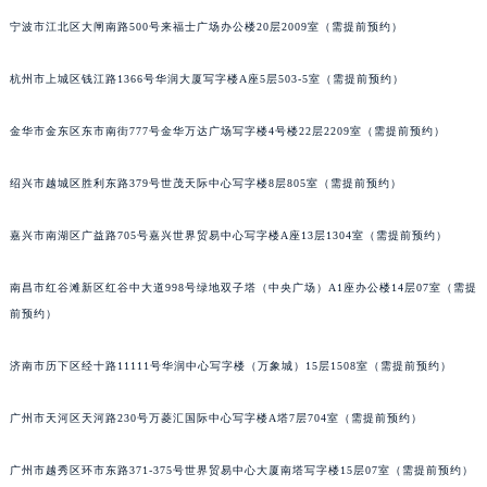
长春市朝阳区西安大路727号中银大厦A座(旺进大厦)18层09室（需提前预约）
宁波市江北区大闸南路500号来福士广场办公楼20层2009室（需提前预约）
贵阳市南明区都司高架桥路33号亨特国际金融中心14楼14D（需提前预约）
杭州市上城区钱江路1366号华润大厦写字楼A座5层503-5室（需提前预约）
昆明市盘龙区北京路928号同德昆明广场写字楼10层06室（需提前预约）
石家庄市长安区中山东路39号勒泰中心写字楼B座13层07室（需提前预约）
金华市金东区东市南街777号金华万达广场写字楼4号楼22层2209室（需提前预约）
西安市碑林区南关正街88号华侨城长安国际中心E座6楼10室（需提前预约）
海口市龙华区金贸东路5号海口华润大厦B座17层1707室（需提前预约）
绍兴市越城区胜利东路379号世茂天际中心写字楼8层805室（需提前预约）
唐山市路南区新华东道100号万达广场写字楼A座10层1002室（需提前预约）
台州市椒江区东海大道1800号腾达中心东1幢20楼2002室（需提前预约）
嘉兴市南湖区广益路705号嘉兴世界贸易中心写字楼A座13层1304室（需提前预约）
内蒙古自治区呼和浩特市玉泉区大学西街70号华润万象城写字楼（鄂尔多斯大厦）23层2326室（需提前预约）
南昌市红谷滩新区红谷中大道998号绿地双子塔（中央广场）A1座办公楼14层07室（需提
甘肃省兰州市七里河区西津西路16号兰州中心写字楼21层2102室（需提前预约）
前预约）
重庆市解放碑渝中区民权路28号英利国际金融中心写字楼20层01室（需提前预约）
黑龙江省大庆市萨尔图区会战大街萧邦售后服务中心（需提前预约）
济南市历下区经十路11111号华润中心写字楼（万象城）15层1508室（需提前预约）
黑龙江省鹤岗市向阳区红军路萧邦售后服务中心（需提前预约）
黑龙江省黑河市爱辉区中央街萧邦售后服务中心（需提前预约）
广州市天河区天河路230号万菱汇国际中心写字楼A塔7层704室（需提前预约）
黑龙江省鸡西市鸡冠区红军路萧邦售后服务中心（需提前预约）
广州市越秀区环市东路371-375号世界贸易中心大厦南塔写字楼15层07室（需提前预约）
黑龙江省佳木斯市向阳区长安路萧邦售后服务中心（需提前预约）