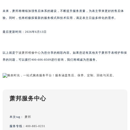
广东省云浮市云城区金山路萧邦售后服务中心（需提前预约）
未来，萧邦将继续加强售后体系的建设，不断提升服务质量，为表主带来更好的售后体
广东省湛江市赤坎区观海北路萧邦售后服务中心（需提前预约）
验。同时，也将积极探索新的服务模式和技术应用，满足表主日益多样化的需求。
广东省肇庆市端州区信安大道与砚都大道交汇处萧邦售后服务中心（需提前预约）
广西壮族自治区百色市右江区中山二路萧邦售后服务中心（需提前预约）
最后更新时间：2026年6月13日
广西壮族自治区北海市海城区北京路萧邦售后服务中心（需提前预约）
广西壮族自治区崇左市江州区石景林街道友谊大道与丽川路交汇处萧邦售后服务中心（需提前预约）
以上就是
宁波萧邦维修中心
为您分享的精彩内容。如果您还有其他关于萧邦手表维护和保
广西壮族自治区防城港市港口区金花茶大道萧邦售后服务中心（需提前预约）
养的问题，可以拨打400-606-8509进行咨询，我们将竭诚为您服务。
广西壮族自治区贵港市港北区港城街道布山大道与仙衣路交叉口萧邦售后服务中心（需提前预约）
广西壮族自治区桂林市秀峰区红岭路萧邦售后服务中心（需提前预约）
广西壮族自治区河池市金城江区金城江街道朝阳路萧邦售后服务中心（需提前预约）
广西壮族自治区贺州市八步区城东街道灵峰南路萧邦售后服务中心（需提前预约）
广西壮族自治区来宾市兴宾区桂中大道萧邦售后服务中心（需提前预约）
萧邦服务中心
广西壮族自治区柳州市城中区中山中路萧邦售后服务中心（需提前预约）
广西壮族自治区钦州市钦南区金海湾东大街萧邦售后服务中心（需提前预约）
本文tag：
萧邦
广西壮族自治区梧州市万秀区龙湖镇高旺路萧邦售后服务中心（需提前预约）
服务专线：
400-885-0231
广西壮族自治区玉林市玉州区金玉路萧邦售后服务中心（需提前预约）