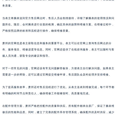
浙江省湖州市吴兴区劳动路萧邦售后服务中心（需提前预约）
务质量。
浙江省嘉兴市南湖区广益路705号嘉兴世界贸易中心A座13层1304室萧邦售后服务中心（需提前预约）
当表主将腕表送到官方售后网点时，售后人员会热情接待，详细了解腕表的使用情况和问
浙江省金华市金东区东市南街777号金华万达广场4号楼22楼2209室萧邦售后服务中心（需提前预约）
题所在。随后，会对腕表进行全面的检测，确定具体的故障和维修方案。在维修过程中，
浙江省丽水市莲都区解放街萧邦售后服务中心（需提前预约）
严格按照品牌的标准和流程进行操作，确保维修质量。
浙江省宁波市江北区大闸南路500号来福士广场办公楼20层2009室萧邦售后服务中心（需提前预约）
浙江省衢州市柯城区上街萧邦售后服务中心（需提前预约）
萧邦的官网也是表主获取信息和服务的重要平台。表主可以在官网上查询售后网点的分
浙江省绍兴市越城区胜利东路379号世茂天际中心写字楼8层805室萧邦售后服务中心（需提前预约）
布、服务项目、维修进度等信息。同时，官网还提供了在线咨询服务，表主可以随时与客
服人员沟通，获取专业的建议和指导。
浙江省舟山市定海区解放东路萧邦售后服务中心（需提前预约）
澳门特别行政区大堂区议事亭前地（新马路）萧邦售后服务中心（需提前预约）
对于一些常见的问题，官网还设有常见问题解答板块，方便表主自行解决问题。如果表主
澳门特别行政区风顺堂区南湾大马路萧邦售后服务中心（需提前预约）
需要进一步的帮助，还可以通过官网提交维修申请，售后团队会及时处理并安排维修。
澳门特别行政区花地玛堂区关闸广场萧邦售后服务中心（需提前预约）
澳门特别行政区花王堂区大三巴商圈萧邦售后服务中心（需提前预约）
为了提高服务效率，萧邦还对售后流程进行了优化。从表主送表到维修完成，每个环节都
澳门特别行政区嘉模堂区官也街萧邦售后服务中心（需提前预约）
有明确的时间节点和责任人，确保维修工作能够按时、高质量地完成。
澳门省路氹城市金光大道萧邦售后服务中心（需提前预约）
在配件管理方面，萧邦严格把控配件的质量和供应。所有配件都来自原厂，保证了腕表维
澳门特别行政区望德堂区塔石广场萧邦售后服务中心（需提前预约）
修后的性能和品质。同时，建立了完善的配件库存管理系统，确保配件的及时供应，减少
福建省福州市鼓楼区五四路128-1号恒力城写字楼15层03室萧邦售后服务中心（需提前预约）