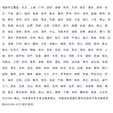
江苏省宿迁市宿城区西湖路萧邦售后服务中心（需提前预约）
地级市已覆盖：北京、上海、广州、深圳、成都、杭州、天津、南京、重庆、郑州、长
江苏省泰州市海陵区永定东路399号置地商务中心东塔（华润万象城）17层1706室萧邦售后服务中心（需提前预约）
沙、宁波、厦门、福州、南昌、金华、嘉兴、扬州、常州、绍兴、徐州、盐城、泰州、济
江苏省徐州市鼓楼区淮海东路29号苏宁广场IFC国际金融中心35层3508室萧邦售后服务中心（需提前预约）
南、惠州、苏州、武汉、西安、青岛、无锡、温州、沈阳、大连、海口、三亚、佛山、东
莞、珠海、哈尔滨、合肥、昆明、太原、石家庄、南宁、南通、长春、烟台、唐山、廊
江苏省盐城市盐都区世纪大道5号盐城金融城写字楼1号楼16层1604室萧邦售后服务中心（需提前预约）
坊、保定、贵阳、泉州、台州、湖州、中山、乌鲁木齐、洛阳、邯郸、秦皇岛、澳门、西
江苏省扬州市邗江区国展路29号星耀天地写字楼1号楼18层1803室萧邦售后服务中心（需提前预约）
宁、潍坊、呼和浩特、沧州、鞍山、赣州、临沂、岳阳、平顶山、镇江、桂林、芜湖、汕
江苏省镇江市京口区中山东路萧邦售后服务中心（需提前预约）
头、淄博、兰州、银川、郴州、大庆、张家口、衡阳、焦作、周口、邵阳、亳州、新乡、
江西省抚州市临川区赣东大道萧邦售后服务中心（需提前预约）
衡水、牡丹江、德州、聊城、包头、淮安、宜昌、许昌、邢台、宿迁、丽水、蚌埠、上
江西省赣州市章贡区文清路萧邦售后服务中心（需提前预约）
饶、晋中、葫芦岛、四平、宜春、滁州、大同、舟山、绵阳、天水、德阳、承德、绥化、
江西省吉安市吉州区井冈山大道萧邦售后服务中心（需提前预约）
马鞍山、三明、滨州、黄冈、赤峰、荆州、通化、鸡西、佳木斯、黑河、连云港、阜阳、
吉安、枣庄、永州、清远、揭阳、梧州、渭南、延安、长治、运城、淮南、莆田、荆门、
江西省景德镇市珠山区珠山中路萧邦售后服务中心（需提前预约）
益阳、梅州、达州、榆林、威海、九江、济宁、齐齐哈尔、南阳、常德、呼伦贝尔、丹
江西省九江市浔阳区浔阳路萧邦售后服务中心（需提前预约）
东、锦州、辽阳、辽源、衢州、安庆、龙岩、宁德、鹰潭、泰安、商丘、驻马店、咸宁、
江西省南昌市红谷滩新区红谷中大道998号绿地双子塔（中央广场）A1座办公楼14层1407室萧邦售后服务中心（需提前预约）
江门、茂名、玉林、乐山、南充、雅安、宝鸡、柳州、拉萨、丽江、张家界、襄阳、株
江西省萍乡市安源区萍安北大道与康庄路交叉口萧邦售后服务中心（需提前预约）
洲、遵义、鄂尔多斯、阳泉、昆山、黄石、湘潭、十堰、漳州、攀枝花、香港、台北等，
江西省上饶市信州区滨江西路萧邦售后服务中心（需提前预约）
共计360+网点，均有萧邦官方售后服务网点，详细信息需拨打萧邦全国官方售后服务热
江西省新余市渝水区北湖西路萧邦售后服务中心（需提前预约）
线400-885-0231进行咨询。
江西省宜春市袁州区中山中路萧邦售后服务中心（需提前预约）