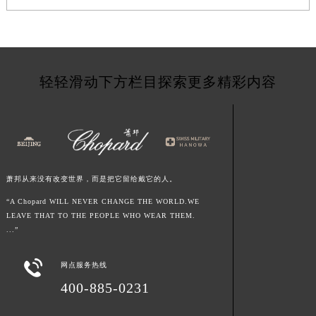
青海省玉树藏族自治州结古镇胜利路萧邦售后服务中心（需提前预约）
陕西省安康市汉滨区金州路萧邦售后服务中心（需提前预约）
陕西省宝鸡市渭滨区经二路萧邦售后服务中心（需提前预约）
陕西省汉中市汉台区北大街萧邦售后服务中心（需提前预约）
轻轻滑动下方栏目探索更多精彩内容
陕西省商洛市商州区州城街萧邦售后服务中心（需提前预约）
陕西省铜川市王益区红旗街萧邦售后服务中心（需提前预约）
陕西省渭南市临渭区东风大街萧邦售后服务中心（需提前预约）
陕西省咸阳市秦都区沣西新城统一西路与白马河路交汇处萧邦售后服务中心（需提前预约）
陕西省延安市宝塔区中心街萧邦售后服务中心（需提前预约）
萧邦从来没有改变世界，而是把它留给戴它的人。
陕西省榆林市榆阳区长兴路萧邦售后服务中心（需提前预约）
“A Chopard WILL NEVER CHANGE THE WORLD.WE
新疆维吾尔自治区阿克苏市东大街萧邦售后服务中心（需提前预约）
LEAVE THAT TO THE PEOPLE WHO WEAR THEM.
...”
新疆维吾尔自治区阿拉尔市胜利大道萧邦售后服务中心（需提前预约）
新疆维吾尔自治区阿拉山口市友好路萧邦售后服务中心（需提前预约）

网点服务热线
新疆维吾尔自治区阿勒泰市解放路萧邦售后服务中心（需提前预约）
400-885-0231
新疆维吾尔自治区阿图什市光明路萧邦售后服务中心（需提前预约）
新疆维吾尔自治区白杨市军垦路萧邦售后服务中心（需提前预约）