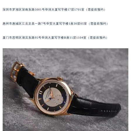
黑龙江省牡丹江市东安区太平路萧邦售后服务中心（需提前预约）
深圳市罗湖区深南东路5001号华润大厦写字楼17层1701室（需提前预约）
黑龙江省七台河市桃山区大同街萧邦售后服务中心（需提前预约）
黑龙江省齐齐哈尔市龙沙区龙华路萧邦售后服务中心（需提前预约）
惠州市惠城区江北文昌一路7号华贸大厦写字楼1座30层05室（需提前预约）
黑龙江省双鸭山市尖山区新兴大街萧邦售后服务中心（需提前预约）
厦门市思明区湖滨东路95号华润大厦写字楼B座11层1104室（需提前预约）
黑龙江省绥化市北林区新华街与康庄路交叉口萧邦售后服务中心（需提前预约）
黑龙江省伊春市伊美区通河路萧邦售后服务中心（需提前预约）
吉林省白城市洮北区明仁南街萧邦售后服务中心（需提前预约）
吉林省白山市浑江区浑江大街萧邦售后服务中心（需提前预约）
吉林省吉林市船营区河南街萧邦售后服务中心（需提前预约）
吉林省辽源市龙山区人民大街萧邦售后服务中心（需提前预约）
吉林省梅河口市新华街道梅河大街萧邦售后服务中心（需提前预约）
吉林省四平市铁东区紫气大路与南九经街交汇处萧邦售后服务中心（需提前预约）
吉林省松原市宁江区五环大街萧邦售后服务中心（需提前预约）
吉林省通化市东昌区环通乡江南大街萧邦售后服务中心（需提前预约）
吉林省延边市延吉市解放路萧邦售后服务中心（需提前预约）
辽宁省鞍山市铁东区站前街萧邦售后服务中心（需提前预约）