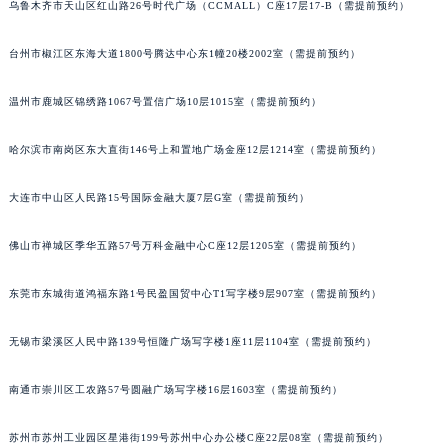
乌鲁木齐市天山区红山路26号时代广场（CCMALL）C座17层17-B（需提前预约）
内蒙古自治区阿拉善盟市左旗土尔扈特大街萧邦售后服务中心（需提前预约）
内蒙古自治区巴彦淖尔市临河区新华街萧邦售后服务中心（需提前预约）
台州市椒江区东海大道1800号腾达中心东1幢20楼2002室（需提前预约）
内蒙古自治区包头市青山区幸福路甲3号王府井百货名表维修萧邦售后服务中心（需提前预约）
温州市鹿城区锦绣路1067号置信广场10层1015室（需提前预约）
内蒙古自治区赤峰市红山区哈达街萧邦售后服务中心（需提前预约）
内蒙古自治区鄂尔多斯市东胜区伊金霍洛街萧邦售后服务中心（需提前预约）
哈尔滨市南岗区东大直街146号上和置地广场金座12层1214室（需提前预约）
内蒙古自治区呼伦贝尔市海拉尔区中央街萧邦售后服务中心（需提前预约）
内蒙古自治区通辽市科尔沁区明仁大街萧邦售后服务中心（需提前预约）
大连市中山区人民路15号国际金融大厦7层G室（需提前预约）
内蒙古自治区乌海市海勃湾区人民南路萧邦售后服务中心（需提前预约）
内蒙古自治区乌兰察布市集宁区恩和大街萧邦售后服务中心（需提前预约）
佛山市禅城区季华五路57号万科金融中心C座12层1205室（需提前预约）
内蒙古自治区锡林郭勒盟市锡林浩特市光明街与额尔敦路交叉口萧邦售后服务中心（需提前预约）
东莞市东城街道鸿福东路1号民盈国贸中心T1写字楼9层907室（需提前预约）
内蒙古自治区兴安盟市乌兰浩特市兴安大街萧邦售后服务中心（需提前预约）
山西省大同市平城区迎宾街萧邦售后服务中心（需提前预约）
无锡市梁溪区人民中路139号恒隆广场写字楼1座11层1104室（需提前预约）
山西省晋城市城区黄华街萧邦售后服务中心（需提前预约）
山西省晋中市榆次区顺城街萧邦售后服务中心（需提前预约）
南通市崇川区工农路57号圆融广场写字楼16层1603室（需提前预约）
山西省临汾市尧都区解放路萧邦售后服务中心（需提前预约）
苏州市苏州工业园区星港街199号苏州中心办公楼C座22层08室（需提前预约）
山西省吕梁市离石区永宁中路与建设街交叉口萧邦售后服务中心（需提前预约）