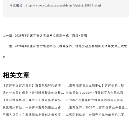
本页链接：
http://www.cdzbwx.cn/problems/zhuhai/25904.html
海南省儋州市儋州市那大镇兰洋北路萧邦售后服务中心（需提前预约）
海南省东方市八所镇解放西路萧邦售后服务中心（需提前预约）
海南省琼海市嘉积镇东风路萧邦售后服务中心（需提前预约）
海南省三沙市西沙区西沙群岛永兴岛北京路萧邦售后服务中心（需提前预约）
上一篇:
2026年6月萧邦官方售后网点更新一览（搬迁+新增）
海南省三亚市吉阳区迎宾路萧邦售后服务中心（需提前预约）
下一篇:
2026年6月萧邦官方售后中心（维修保养）地址变动及新增补充清单文件正式发
海南省万宁市万城镇解放路萧邦售后服务中心（需提前预约）
海南省文昌市文城镇教育东路萧邦售后服务中心（需提前预约）
布
海南省五指山市通什镇三月三大道萧邦售后服务中心（需提前预约）
香港特别行政区尖沙咀区油尖旺区广东道萧邦售后服务中心（需提前预约）
相关文章
香港特别行政区金钟区中西区金钟道萧邦售后服务中心（需提前预约）
【萧邦中国官方售后】随着佩戴时间的增长，萧邦手表的表带可能会变得松垮，影响佩戴舒适度和外观。如何让表带重新贴合手腕，成为了许多手表爱好者关注的问题。本文将为您详细介绍如何进行萧邦表带的松紧调节，确保您的手表始终贴合舒适。
【萧邦维修售后正规中心】萧邦手表，以其精湛的工艺和优雅的设计赢得了众多表迷的喜爱。然而，随着时间的推移，一些萧邦手表可能会出现走时变慢的现象。这一问题背后的原因有哪些？让我们来揭秘萧邦手表走慢的三大元凶。
香港特别行政区九龙区油尖旺区弥敦道萧邦售后服务中心（需提前预约）
调对一次胜过保养？萧邦时间校准的终极指南
扩散周知：2026年7月萧邦官方售后点搬迁与新开业
香港特别行政区铜锣湾区湾仔区轩尼诗道萧邦售后服务中心（需提前预约）
【萧邦维修售后正规中心】在众多手表品牌中，萧邦以其精湛的工艺和独特的设计赢得了众多表迷的喜爱。然而，即使是顶级的手表，也可能会遇到锈蚀的问题。如何正确地处理和预防手表的锈蚀，成为了许多手表爱好者关心的话题。本文将为大家带来萧邦手表除锈的全攻略，帮助您更好地保护您的爱表。
2026年7月萧邦官方维修保养服务点最新调整补充说明文本（含迁址新开）
河南省安阳市文峰区解放大道萧邦售后服务中心（需提前预约）
从废表到精品：一块摔坏萧邦的重生之路
【萧邦保养】2026年，萧邦在其业务覆盖区域正式完成售后服务网络的全面优化升级。通过对服务网点进行全方位的改造、服务范围的拓展、服务流程的重新梳理以及客户服务热线的优化等举措，构建起了一个覆盖广泛、标准规范、便捷高效的官方售后体系，旨在全面提升客户的售后体验，保障每一块萧邦腕表的品质和价值。
河南省鹤壁市淇滨区九州路萧邦售后服务中心（需提前预约）
不用去店里！在家就能搞定萧邦表带长度
从预防到修复，全面守护你的萧邦机芯不生锈
河南省济源市沁园街道济水大道萧邦售后服务中心（需提前预约）
河南省焦作市解放区解放路萧邦售后服务中心（需提前预约）