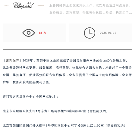
服务网络的全面优化升级工作。此次升级通过网点更新、
绍兴市越城区胜利东路379号世茂天际中心写字楼8层805室（需提前预约）
服务拓展、流程重塑、热线整合这四大举措，构建起了一
嘉兴市南湖区广益路705号嘉兴世界贸易中心写字楼A座13层1304室（需提前预约）
个覆盖全国、规范有序、便捷高效的官方售后体系，全
南昌市红谷滩新区红谷中大道998号绿地双子塔（中央广场）A1座办公楼14层07室（需提前预约）
方…

济南市历下区经十路11111号华润中心写字楼（万象城）15层1508室（需提前预约）
48 次
2026-06-13
广州市天河区天河路230号万菱汇国际中心写字楼A塔7层704室（需提前预约）
广州市越秀区环市东路371-375号世界贸易中心大厦南塔写字楼15层07室（需提前预约）
深圳市罗湖区深南东路5001号华润大厦写字楼17层1701室（需提前预约）
【
萧邦保养
】2026年，萧邦中国区正式完成了全国售后服务网络的全面优化升级工作。
惠州市惠城区江北文昌一路7号华贸大厦写字楼1座30层05室（需提前预约）
此次升级通过网点更新、服务拓展、流程重塑、热线整合这四大举措，构建起了一个覆盖
厦门市思明区湖滨东路95号华润大厦写字楼B座11层1104室（需提前预约）
全国、规范有序、便捷高效的官方售后体系，全方位提升了中国表主的售后体验，全力守
福州市鼓楼区五四路128-1号恒力城写字楼15层03室（需提前预约）
护每一枚萧邦腕表的品质与价值。
成都市锦江区人民东路6号SAC东原中心写字楼24层2406B室（需提前预约）
萧邦官方售后服务中心全国网点地址：
重庆市江北区观音桥步行街2号融恒时代广场写字楼9层902室（需提前预约）
长沙市芙蓉区定王台街道建湘路393号世茂环球金融中心写字楼（芙蓉广场）10层13室（需提前预约）
北京市东城区东长安街1号东方广场写字楼W3座6层602室（需提前预约）
郑州市二七区铭功路10号华润大厦写字楼29层2905室（需提前预约）
太原市迎泽区解放路15号亨得利名表服务中心（品牌授权店）3层整层（需提前预约）
北京市朝阳区建国门外大街甲6号华熙国际中心写字楼D座11层1102室（需提前预约）
沈阳市沈河区中街路137号亨得利名表服务中心（品牌授权店）1层整层（需提前预约）