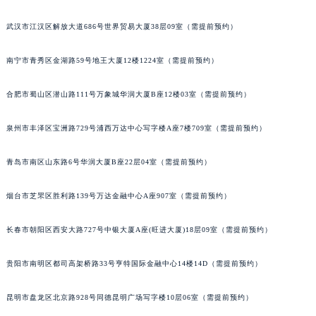
山西省朔州市朔城区怡西路与鄯阳西街交汇处萧邦售后服务中心（需提前预约）
武汉市江汉区解放大道686号世界贸易大厦38层09室（需提前预约）
山西省忻州市忻府区和平东街与七一南路交叉口萧邦售后服务中心（需提前预约）
山西省阳泉市郊区平阳东街与新城大道交叉口萧邦售后服务中心（需提前预约）
南宁市青秀区金湖路59号地王大厦12楼1224室（需提前预约）
山西省运城市盐湖区河东街萧邦售后服务中心（需提前预约）
山西省长治市潞州区英雄中路萧邦售后服务中心（需提前预约）
合肥市蜀山区潜山路111号万象城华润大厦B座12楼03室（需提前预约）
山西省太原市迎泽区迎泽街道解放路15号亨得利名表维修授权店3楼萧邦售后服务中心（需提前预约）
泉州市丰泽区宝洲路729号浦西万达中心写字楼A座7楼709室（需提前预约）
天津市和平区赤峰道136号天津国际金融中心26层2603室萧邦售后服务中心（需提前预约）
安徽省安庆市迎江区人民路萧邦售后服务中心（需提前预约）
青岛市南区山东路6号华润大厦B座22层04室（需提前预约）
安徽省蚌埠市蚌山区淮河路萧邦售后服务中心（需提前预约）
安徽省亳州市谯城区魏武大道萧邦售后服务中心（需提前预约）
烟台市芝罘区胜利路139号万达金融中心A座907室（需提前预约）
安徽省池州市贵池区长江路萧邦售后服务中心（需提前预约）
长春市朝阳区西安大路727号中银大厦A座(旺进大厦)18层09室（需提前预约）
安徽省滁州市琅琊区南谯北路萧邦售后服务中心（需提前预约）
安徽省阜阳市颍州区颍州北路萧邦售后服务中心（需提前预约）
贵阳市南明区都司高架桥路33号亨特国际金融中心14楼14D（需提前预约）
安徽省淮北市相山区淮海路萧邦售后服务中心（需提前预约）
安徽省淮南市田家庵区国庆中路萧邦售后服务中心（需提前预约）
昆明市盘龙区北京路928号同德昆明广场写字楼10层06室（需提前预约）
安徽省黄山市屯溪区黄山西路萧邦售后服务中心（需提前预约）