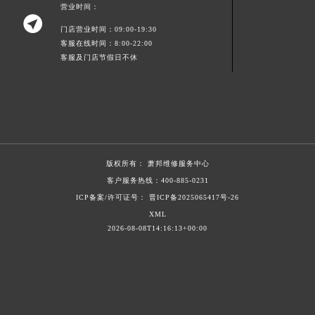
营业时间：
新疆维吾尔自治区北屯市团结路萧邦售后服务中心（需提前预约）

门店营业时间：09:00-19:30
新疆维吾尔自治区博乐市博乐市北京路萧邦售后服务中心（需提前预约）
客服在线时间：8:00-22:00
新疆维吾尔自治区昌吉市延安北路萧邦售后服务中心（需提前预约）
客服及门店节假日不休
新疆维吾尔自治区阜康市博峰路萧邦售后服务中心（需提前预约）
新疆维吾尔自治区哈密市伊州区建国北路萧邦售后服务中心（需提前预约）
新疆维吾尔自治区和田市和田市北京西路萧邦售后服务中心（需提前预约）
新疆维吾尔自治区胡杨河市胡杨河市胡杨路萧邦售后服务中心（需提前预约）
新疆维吾尔自治区霍尔果斯市亚欧北路萧邦售后服务中心（需提前预约）
版权所有：
萧邦维修服务中心
新疆维吾尔自治区喀什市解放北路萧邦售后服务中心（需提前预约）
客户服务热线：
400-885-0231
新疆维吾尔自治区可克达拉市幸福路萧邦售后服务中心（需提前预约）
ICP备案/许可证号： 晋ICP备2025065417号-26
新疆维吾尔自治区克拉玛依市克拉玛依区友谊路萧邦售后服务中心（需提前预约）
XML
2026-08-08T14:16:13+00:00
新疆维吾尔自治区库车市库车市文化东路萧邦售后服务中心（需提前预约）
新疆维吾尔自治区库尔勒市库尔勒市人民东路萧邦售后服务中心（需提前预约）
新疆维吾尔自治区奎屯市团结西街萧邦售后服务中心（需提前预约）
新疆维吾尔自治区昆玉市昆泉街萧邦售后服务中心（需提前预约）
新疆维吾尔自治区沙湾市三道河子镇世纪大道南路萧邦售后服务中心（需提前预约）