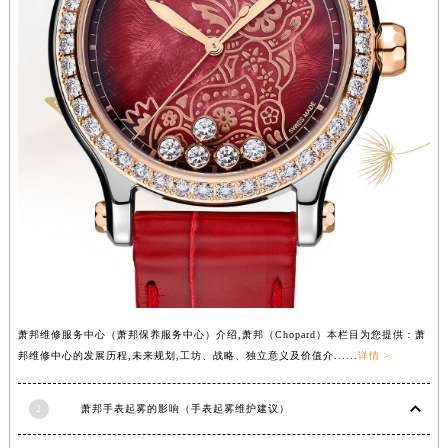
湖北省黄石市黄石港区武汉路萧邦售后服务中心（需提前预约）
湖北省荆门市东宝中天街步行街萧邦售后服务中心（需提前预约）
湖北省荆州市荆州区荆中路萧邦售后服务中心（需提前预约）
湖北省十堰市茅箭区人民北路萧邦售后服务中心（需提前预约）
湖北省随州市曾都区青年路萧邦售后服务中心（需提前预约）
湖北省咸宁市咸安区长安大道萧邦售后服务中心（需提前预约）
湖北省襄阳市樊城区长虹路与人民路交叉口萧邦售后服务中心（需提前预约）
湖北省孝感市孝南区复兴大道萧邦售后服务中心（需提前预约）
湖北省宜昌市西陵区夷陵大道与港窑路萧邦售后服务中心（需提前预约）
湖南省常德市武陵区人民路萧邦售后服务中心（需提前预约）
湖南省郴州市北湖区国庆北路萧邦售后服务中心（需提前预约）
湖南省衡阳市雁峰区解放路萧邦售后服务中心（需提前预约）
萧邦维修服务中心（萧邦保养服务中心）介绍,萧邦（Chopard）本栏目为您提供：萧
湖南省怀化市鹤城区迎丰中路萧邦售后服务中心（需提前预约）
邦维修中心的发展历程,未来规划,工坊、战略、独立意义及价值介......
详情 >
湖南省娄底市娄星区长青街萧邦售后服务中心（需提前预约）
2
萧邦手表起雾的影响（手表起雾维护建议）
湖南省邵阳市双清区东风路萧邦售后服务中心（需提前预约）
湖南省湘潭市雨湖区莲城大道萧邦售后服务中心（需提前预约）