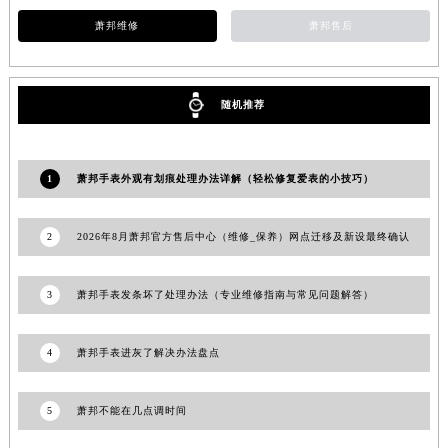
甘肃省庆阳市西峰区南大街萧邦售后服务中心（需提前预约）
萧邦维修
萧邦售后
甘肃省天水市秦州区民主路萧邦售后服务中心（需提前预约）
甘肃省武威市凉州区迎宾路萧邦售后服务中心（需提前预约）
甘肃省张掖市甘州区民乐北路萧邦售后服务中心（需提前预约）
随机推荐
宁夏回族自治区固原市原州区文化街萧邦售后服务中心（需提前预约）
宁夏回族自治区石嘴山市大武口区贺兰山路萧邦售后服务中心（需提前预约）
1
萧邦手表外观有划痕处理办法详解（轻松修复爱表的小技巧）
宁夏回族自治区吴忠市利通区开元大道萧邦售后服务中心（需提前预约）
宁夏回族自治区银川市兴庆区新华东路97号新百中心C馆一层C1-18号商铺萧邦售后服务中心（需提前预约）
2
2026年8月萧邦官方售后中心（维修_保养）网点迁移及新设最终确认
宁夏回族自治区中卫市沙坡头区鼓楼东街萧邦售后服务中心（需提前预约）
青海省果洛藏族自治州玛沁县团结路萧邦售后服务中心（需提前预约）
3
萧邦手表发条坏了处理办法（专业维修指南与常见问题解答）
青海省海北藏族自治州海晏县将军路萧邦售后服务中心（需提前预约）
青海省海东市乐都区滨河路萧邦售后服务中心（需提前预约）
4
萧邦手表进灰了解决办法盘点
青海省海南藏族自治州共和县青海湖大街萧邦售后服务中心（需提前预约）
青海省海西蒙古族藏族自治州德令哈市柴达木路萧邦售后服务中心（需提前预约）
5
萧邦不能在几点调时间
青海省黄南藏族自治州同仁市德合隆路萧邦售后服务中心（需提前预约）
青海省西宁市城西区海湖新区西关大道萧邦售后服务中心（需提前预约）