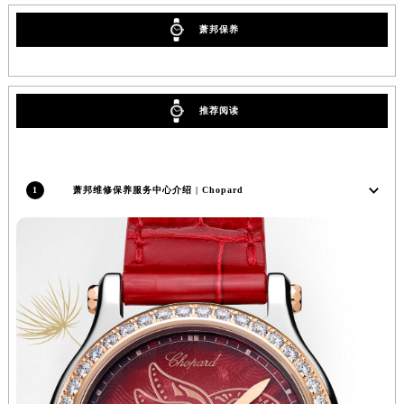
河南省开封市鼓楼区中山路萧邦售后服务中心（需提前预约）
萧邦保养
河南省洛阳市西工区中州中路与解放路交叉口萧邦售后服务中心（需提前预约）
河南省漯河市源汇区交通路萧邦售后服务中心（需提前预约）
河南省南阳市宛城区范蠡东路与南都路交叉口萧邦售后服务中心（需提前预约）
推荐阅读
河南省平顶山市卫东区建设路萧邦售后服务中心（需提前预约）
河南省濮阳市大华龙区开州路绿城路交叉口萧邦售后服务中心（需提前预约）
河南省三门峡市湖滨区和平路萧邦售后服务中心（需提前预约）
1
萧邦维修保养服务中心介绍 | Chopard
河南省商丘市梁园区神火大道萧邦售后服务中心（需提前预约）
河南省新乡市红旗区人民路萧邦售后服务中心（需提前预约）
河南省信阳市浉河区东方红大道萧邦售后服务中心（需提前预约）
河南省许昌市魏都区建安大道与八龙路交叉口萧邦售后服务中心（需提前预约）
河南省郑州市二七区民主路10号华润大厦29层2905室萧邦售后服务中心（需提前预约）
河南省周口市川汇区七一路萧邦售后服务中心（需提前预约）
河南省驻马店市驿城区乐山大道与置地大道交叉口萧邦售后服务中心（需提前预约）
湖北省鄂州市鄂城区文星大道萧邦售后服务中心（需提前预约）
湖北省黄冈市黄州区赤壁大道萧邦售后服务中心（需提前预约）