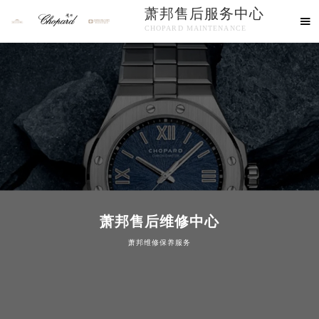
萧邦售后服务中心

CHOPARD MAINTENANCE
欢迎使用萧邦维修售后服务中心！
萧邦售后维修中心
萧邦维修保养服务