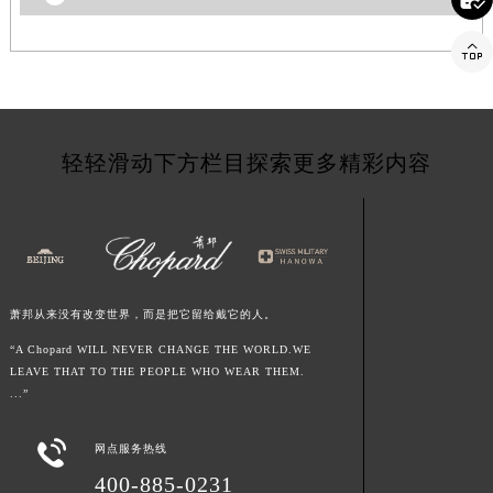
江苏省常州市新北区龙锦路1590号现代传媒中心5号楼10层1008室萧邦售后服务中心（需提前预约）

江苏省淮安市清江浦区淮海北路萧邦售后服务中心（需提前预约）
江苏省连云港市海州区通灌北路萧邦售后服务中心（需提前预约）
江苏省南京市秦淮区中山南路1号南京中心22层22-C1-C3室萧邦售后服务中心（需提前预约）
江苏省宿迁市宿城区西湖路萧邦售后服务中心（需提前预约）
轻轻滑动下方栏目探索更多精彩内容
江苏省泰州市海陵区永定东路399号置地商务中心东塔（华润万象城）17层1706室萧邦售后服务中心（需提前预约）
江苏省徐州市鼓楼区淮海东路29号苏宁广场IFC国际金融中心35层3508室萧邦售后服务中心（需提前预约）
江苏省盐城市盐都区世纪大道5号盐城金融城写字楼1号楼16层1604室萧邦售后服务中心（需提前预约）
江苏省扬州市邗江区国展路29号星耀天地写字楼1号楼18层1803室萧邦售后服务中心（需提前预约）
江苏省镇江市京口区中山东路萧邦售后服务中心（需提前预约）
萧邦从来没有改变世界，而是把它留给戴它的人。
江西省抚州市临川区赣东大道萧邦售后服务中心（需提前预约）
“A Chopard WILL NEVER CHANGE THE WORLD.WE
江西省赣州市章贡区文清路萧邦售后服务中心（需提前预约）
LEAVE THAT TO THE PEOPLE WHO WEAR THEM.
江西省吉安市吉州区井冈山大道萧邦售后服务中心（需提前预约）
...”
江西省景德镇市珠山区珠山中路萧邦售后服务中心（需提前预约）

网点服务热线
江西省九江市浔阳区浔阳路萧邦售后服务中心（需提前预约）
400-885-0231
江西省南昌市红谷滩新区红谷中大道998号绿地双子塔（中央广场）A1座办公楼14层1407室萧邦售后服务中心（需提前预约）