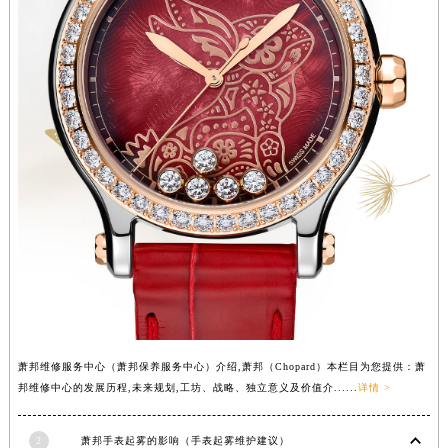
辽宁省沈阳市沈河区中街路83号亨得利名表维修授权店1楼萧邦售后服务中心（需提前预约）
北京市朝阳区建国门外大街甲6号华熙国际中心D座11层1102室萧邦售后服务中心（北京总部）（需提前预约）
北京市东城区东长安街1号王府井东方广场W3座6层602室萧邦售后服务中心（需提前预约）
河北省保定市竞秀区朝阳北大街北国先天下萧邦售后服务中心（需提前预约）
内蒙古自治区阿拉善盟市左旗土尔扈特大街萧邦售后服务中心（需提前预约）
内蒙古自治区巴彦淖尔市临河区新华街萧邦售后服务中心（需提前预约）
内蒙古自治区包头市青山区幸福路甲3号王府井百货名表维修萧邦售后服务中心（需提前预约）
内蒙古自治区赤峰市红山区哈达街萧邦售后服务中心（需提前预约）
内蒙古自治区鄂尔多斯市东胜区伊金霍洛街萧邦售后服务中心（需提前预约）
内蒙古自治区呼伦贝尔市海拉尔区中央街萧邦售后服务中心（需提前预约）
内蒙古自治区通辽市科尔沁区明仁大街萧邦售后服务中心（需提前预约）
内蒙古自治区乌海市海勃湾区人民南路萧邦售后服务中心（需提前预约）
内蒙古自治区乌兰察布市集宁区恩和大街萧邦售后服务中心（需提前预约）
萧邦维修服务中心（萧邦保养服务中心）介绍,萧邦（Chopard）本栏目为您提供：萧
内蒙古自治区锡林郭勒盟市锡林浩特市光明街与额尔敦路交叉口萧邦售后服务中心（需提前预约）
邦维修中心的发展历程,未来规划,工坊、战略、独立意义及价值介......
详情 >
内蒙古自治区兴安盟市乌兰浩特市兴安大街萧邦售后服务中心（需提前预约）
山西省大同市平城区迎宾街萧邦售后服务中心（需提前预约）
2
萧邦手表起雾的影响（手表起雾维护建议）