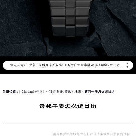
2026年8月萧邦中国区售后服务网络优化升级公告
2026年8月萧邦全国官方售后客户服务热线：400-885-0231
萧邦官方全国统一服务热线400-885-0231，服务覆盖中国大陆、香港、澳门、台湾全部区域（非大陆需加拨“+86”）
2026年8月萧邦售后服务中心最新网点地址：
北京市朝阳区建国门外大街甲6号华熙国际中心写字楼D座11层1102室（北京总部）（需提前预约）
▲
站点公告>
北京市东城区东长安街1号东方广场写字楼W3座6层602室（需提前预约）
▼
天津市和平区赤峰道136号天津国际金融中心写字楼26层2603室（需提前预约）
上海市徐汇区虹桥路3号港汇中心写字楼2座37层3705室（需提前预约）
上海市黄浦区南京东路299号宏伊国际广场写字楼8层806室（需提前预约）
当前位置：
| Chopard (中国)
>
问题/知识/资讯
>
珠海
> 萧邦手表怎么调日历
南京市秦淮区中山南路1号（新街口）南京中心写字楼22层C1-1室（需提前预约）
萧邦手表怎么调日历
常州市新北区龙锦路1590号现代传媒中心写字楼5号楼10层1008室（需提前预约）
徐州市鼓楼区淮海东路29号苏宁广场IFC国际金融中心写字楼35层3508室（需提前预约）
扬州市邗江区国展路29号星耀天地写字楼1号楼18层1803室（需提前预约）
盐城市盐都区世纪大道5号盐城金融城写字楼1号楼16层1604室（需提前预约）
【萧邦售后维修服务中心】在日常佩戴萧邦手表的过程