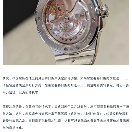
长沙市芙蓉区定王台街道建湘路393号世茂环球金融中心写字楼（芙蓉广场）10层13室（需提前预约）
郑州市二七区铭功路10号华润大厦写字楼29层2905室（需提前预约）
太原市迎泽区解放路15号亨得利名表服务中心（品牌授权店）3层整层（需提前预约）
沈阳市沈河区中街路137号亨得利名表服务中心（品牌授权店）1层整层（需提前预约）
沈阳市沈河区中街路83号亨得利名表服务中心（品牌授权店）1层整层（需提前预约）
乌鲁木齐市天山区红山路26号时代广场（CCMALL）C座17层17-B（需提前预约）
温州市鹿城区锦绣路1067号置信广场10层1015室（需提前预约）
哈尔滨市道里区友谊西路600号富力中心T2座写字楼29层03室（需提前预约）
大连市中山区人民路15号国际金融大厦7层G室（需提前预约）
其次，根据您所在地区的月份和日期来决定如何调整。如果您需要将日期向前推进一天，
佛山市禅城区季华五路57号万科金融中心C座12层1205室（需提前预约）
请轻轻旋转表冠顺时针方向；如果需要将日期向后退一天，则逆时针旋转表冠。切记不要
东莞市东城街道鸿福东路1号民盈国贸中心T1写字楼9层907室（需提前预约）
用力过猛，以免损坏机芯。
无锡市梁溪区人民中路139号恒隆广场写字楼1座11层1104室（需提前预约）
南通市崇川区工农路57号圆融广场写字楼16层1603室（需提前预约）
值得注意的是，在某些特殊情况下，如遇到闰年二月29日时，您可能需要稍微调整一下操
苏州市苏州工业园区星港街199号苏州中心办公楼C座22层08室（需提前预约）
作方法。这时，您应该先将表冠拉出至第三级（通常称为“上链”位置），然后轻轻地顺时
针旋转表冠几次，直到日期跳转到3月1日。这样可以确保您的萧邦手表能够正确地显示闰
武汉市江汉区解放大道686号世界贸易大厦38层09室（需提前预约）
年的日期变化。
南宁市青秀区金湖路59号地王大厦12楼1224室（需提前预约）