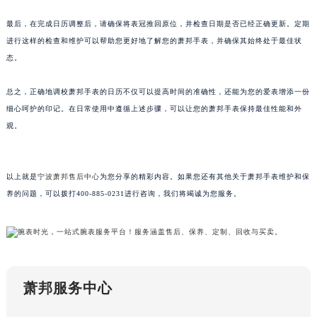
合肥市蜀山区潜山路111号万象城华润大厦B座12楼03室（需提前预约）
最后，在完成日历调整后，请确保将表冠推回原位，并检查日期是否已经正确更新。定期
泉州市丰泽区宝洲路729号浦西万达中心写字楼A座7楼709室（需提前预约）
进行这样的检查和维护可以帮助您更好地了解您的萧邦手表，并确保其始终处于最佳状
青岛市南区山东路6号华润大厦B座22层04室（需提前预约）
态。
烟台市芝罘区胜利路139号万达金融中心A座907室（需提前预约）
总之，正确地调校萧邦手表的日历不仅可以提高时间的准确性，还能为您的爱表增添一份
长春市朝阳区西安大路727号中银大厦A座(旺进大厦)18层09室（需提前预约）
细心呵护的印记。在日常使用中遵循上述步骤，可以让您的萧邦手表保持最佳性能和外
贵阳市南明区都司高架桥路33号亨特国际金融中心14楼14D（需提前预约）
观。
昆明市盘龙区北京路928号同德昆明广场写字楼10层06室（需提前预约）
石家庄市长安区中山东路39号勒泰中心写字楼B座13层07室（需提前预约）
西安市碑林区南关正街88号华侨城长安国际中心E座6楼10室（需提前预约）
以上就是
宁波萧邦售后中心
为您分享的精彩内容。如果您还有其他关于萧邦手表维护和保
海口市龙华区金贸东路5号海口华润大厦B座17层1707室（需提前预约）
养的问题，可以拨打400-885-0231进行咨询，我们将竭诚为您服务。
唐山市路南区新华东道100号万达广场写字楼A座10层1002室（需提前预约）
台州市椒江区东海大道1800号腾达中心东1幢20楼2002室（需提前预约）
内蒙古自治区呼和浩特市玉泉区大学西街70号华润万象城写字楼（鄂尔多斯大厦）23层2326室（需提前预约）
甘肃省兰州市七里河区西津西路16号兰州中心写字楼21层2102室（需提前预约）
萧邦服务中心
重庆市解放碑渝中区民权路28号英利国际金融中心写字楼20层01室（需提前预约）
黑龙江省大庆市萨尔图区会战大街萧邦售后服务中心（需提前预约）