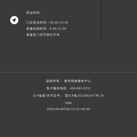
江西省萍乡市安源区萍安北大道与康庄路交叉口萧邦售后服务中心（需提前预约）
营业时间：
江西省上饶市信州区滨江西路萧邦售后服务中心（需提前预约）

门店营业时间：09:00-19:30
江西省新余市渝水区北湖西路萧邦售后服务中心（需提前预约）
客服在线时间：8:00-22:00
江西省宜春市袁州区中山中路萧邦售后服务中心（需提前预约）
客服及门店节假日不休
江西省鹰潭市月湖区胜利东路萧邦售后服务中心（需提前预约）
山东省德州市德城区东风中路萧邦售后服务中心（需提前预约）
山东省东营市东营区济南路萧邦售后服务中心（需提前预约）
山东省济南市历下区经十路11111号华润中心写字楼（万象城）15层1508室萧邦售后服务中心（需提前预约）
山东省济宁市任城区太白楼路萧邦售后服务中心（需提前预约）
版权所有：
萧邦维修服务中心
山东省莱芜市文化南路8号银座商城名表维修一楼名表维修萧邦售后服务中心（需提前预约）
客户服务热线：
400-885-0231
山东省临沂市兰山区解放路萧邦售后服务中心（需提前预约）
ICP备案/许可证号： 晋ICP备2025065417号-26
山东省日照市东港区烟台路萧邦售后服务中心（需提前预约）
XML
山东省泰安市泰山区财源街道泰山大街萧邦售后服务中心（需提前预约）
2026-08-08T08:10:33+00:00
山东省威海市环翠区新威海路89号振华商厦一楼名表维修萧邦售后服务中心（需提前预约）
山东省潍坊市奎文区东风东街萧邦售后服务中心（需提前预约）
山东省枣庄市滕州市北辛路与善国路交叉口萧邦售后服务中心（需提前预约）