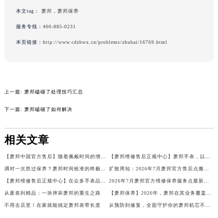
黑龙江省鹤岗市向阳区红军路萧邦售后服务中心（需提前预约）
本文tag：
萧邦
，
萧邦保养
黑龙江省黑河市爱辉区中央街萧邦售后服务中心（需提前预约）
服务专线：
400-885-0231
黑龙江省鸡西市鸡冠区红军路萧邦售后服务中心（需提前预约）
本页链接：
http://www.cdzbwx.cn/problems/zhuhai/16769.html
黑龙江省佳木斯市向阳区长安路萧邦售后服务中心（需提前预约）
黑龙江省牡丹江市东安区太平路萧邦售后服务中心（需提前预约）
黑龙江省七台河市桃山区大同街萧邦售后服务中心（需提前预约）
黑龙江省齐齐哈尔市龙沙区龙华路萧邦售后服务中心（需提前预约）
上一篇:
萧邦磕碰了处理技巧汇总
黑龙江省双鸭山市尖山区新兴大街萧邦售后服务中心（需提前预约）
下一篇:
萧邦磕碰了如何解决
黑龙江省绥化市北林区新华街与康庄路交叉口萧邦售后服务中心（需提前预约）
黑龙江省伊春市伊美区通河路萧邦售后服务中心（需提前预约）
相关文章
吉林省白城市洮北区明仁南街萧邦售后服务中心（需提前预约）
【萧邦中国官方售后】随着佩戴时间的增长，萧邦手表的表带可能会变得松垮，影响佩戴舒适度和外观。如何让表带重新贴合手腕，成为了许多手表爱好者关注的问题。本文将为您详细介绍如何进行萧邦表带的松紧调节，确保您的手表始终贴合舒适。
【萧邦维修售后正规中心】萧邦手表，以其精湛的工艺和优雅的设计赢得了众多表迷的喜爱。然而，随着时间的推移，一些萧邦手表可能会出现走时变慢的现象。这一问题背后的原因有哪些？让我们来揭秘萧邦手表走慢的三大元凶。
吉林省白山市浑江区浑江大街萧邦售后服务中心（需提前预约）
调对一次胜过保养？萧邦时间校准的终极指南
扩散周知：2026年7月萧邦官方售后点搬迁与新开业
吉林省吉林市船营区河南街萧邦售后服务中心（需提前预约）
【萧邦维修售后正规中心】在众多手表品牌中，萧邦以其精湛的工艺和独特的设计赢得了众多表迷的喜爱。然而，即使是顶级的手表，也可能会遇到锈蚀的问题。如何正确地处理和预防手表的锈蚀，成为了许多手表爱好者关心的话题。本文将为大家带来萧邦手表除锈的全攻略，帮助您更好地保护您的爱表。
2026年7月萧邦官方维修保养服务点最新调整补充说明文本（含迁址新开）
吉林省辽源市龙山区人民大街萧邦售后服务中心（需提前预约）
从废表到精品：一块摔坏萧邦的重生之路
【萧邦保养】2026年，萧邦在其业务覆盖区域正式完成售后服务网络的全面优化升级。通过对服务网点进行全方位的改造、服务范围的拓展、服务流程的重新梳理以及客户服务热线的优化等举措，构建起了一个覆盖广泛、标准规范、便捷高效的官方售后体系，旨在全面提升客户的售后体验，保障每一块萧邦腕表的品质和价值。
吉林省梅河口市新华街道梅河大街萧邦售后服务中心（需提前预约）
不用去店里！在家就能搞定萧邦表带长度
从预防到修复，全面守护你的萧邦机芯不生锈
吉林省四平市铁东区紫气大路与南九经街交汇处萧邦售后服务中心（需提前预约）