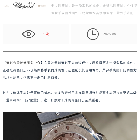
中，调整日历是一项常见的操作。正确地调整日历不仅能
泰州市海陵区永定东路399号置地商务中心东塔写字楼（华润万象城）17层1706室（需提前预约）
保持手表的准确性，还能延长其使用寿命。萧邦手表的日
宁波市江北区大闸南路500号来福士广场办公楼20层2009室（需提前预约）
历调整方法相对简单，但需要一定的注意细节。 首先，
杭州市上城区钱江路1366号华润大厦写字楼A座5层503-5室（需提前预约）
确…

金华市金东区东市南街777号金华万达广场写字楼4号楼22层2209室（需提前预约）
134 次
2025-08-11
绍兴市越城区胜利东路379号世茂天际中心写字楼8层805室（需提前预约）
嘉兴市南湖区广益路705号嘉兴世界贸易中心写字楼A座13层1304室（需提前预约）
南昌市红谷滩新区红谷中大道998号绿地双子塔（中央广场）A1座办公楼14层07室（需提前预约）
【
萧邦售后维修服务中心
】在日常佩戴萧邦手表的过程中，调整日历是一项常见的操作。
济南市历下区经十路11111号华润中心写字楼（万象城）15层1508室（需提前预约）
正确地调整日历不仅能保持手表的准确性，还能延长其使用寿命。萧邦手表的日历调整方
广州市天河区天河路230号万菱汇国际中心写字楼A塔7层704室（需提前预约）
法相对简单，但需要一定的注意细节。
广州市越秀区环市东路371-375号世界贸易中心大厦南塔写字楼15层07室（需提前预约）
首先，确保手表处于正确的状态。大多数萧邦手表在日历调整时需要将表冠拉出至第二级
深圳市罗湖区深南东路5001号华润大厦写字楼17层1701室（需提前预约）
（通常称为“日历”位置）。这一步骤对于准确调整日历至关重要。
惠州市惠城区江北文昌一路7号华贸大厦写字楼1座30层05室（需提前预约）
厦门市思明区湖滨东路95号华润大厦写字楼B座11层1104室（需提前预约）
福州市鼓楼区五四路128-1号恒力城写字楼15层03室（需提前预约）
成都市锦江区人民东路6号SAC东原中心写字楼24层2406B室（需提前预约）
重庆市江北区观音桥步行街2号融恒时代广场写字楼9层902室（需提前预约）