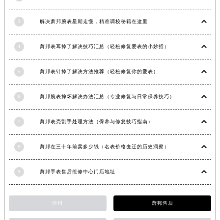
山西省晋城市城区黄华街萧邦售后服务中心（需提前预约）
3
解决萧邦腕表星期走慢，精准调校秘籍在这里
山西省晋中市榆次区顺城街萧邦售后服务中心（需提前预约）
山西省临汾市尧都区解放路萧邦售后服务中心（需提前预约）
4
萧邦表耳掉了解决技巧汇总（轻松修复爱表的小妙招）
山西省吕梁市离石区永宁中路与建设街交叉口萧邦售后服务中心（需提前预约）
山西省朔州市朔城区怡西路与鄯阳西街交汇处萧邦售后服务中心（需提前预约）
5
萧邦表针掉了解决方法推荐（轻松修复你的爱表）
山西省忻州市忻府区和平东街与七一南路交叉口萧邦售后服务中心（需提前预约）
山西省阳泉市郊区平阳东街与新城大道交叉口萧邦售后服务中心（需提前预约）
6
萧邦腕表摔坏解决办法汇总（专业修复与日常保养技巧）
山西省运城市盐湖区河东街萧邦售后服务中心（需提前预约）
山西省长治市潞州区英雄中路萧邦售后服务中心（需提前预约）
7
萧邦表壳割手处理方法（保养与修复技巧指南）
山西省太原市迎泽区迎泽街道解放路15号亨得利名表维修授权店3楼萧邦售后服务中心（需提前预约）
8
萧邦在三十年前卖多少钱（名表价格变迁的历史洞察）
天津市和平区赤峰道136号天津国际金融中心26层2603室萧邦售后服务中心（需提前预约）
安徽省安庆市迎江区人民路萧邦售后服务中心（需提前预约）
9
萧邦手表售后维修中心门店地址
安徽省蚌埠市蚌山区淮河路萧邦售后服务中心（需提前预约）
安徽省亳州市谯城区魏武大道萧邦售后服务中心（需提前预约）
安徽省池州市贵池区长江路萧邦售后服务中心（需提前预约）
沧州
萧邦售后
安徽省滁州市琅琊区南谯北路萧邦售后服务中心（需提前预约）