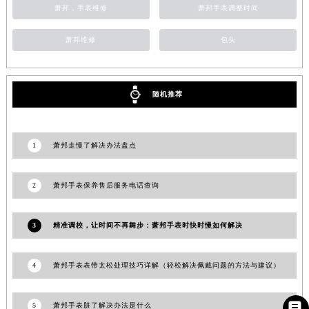
萧邦，手表维修
萧邦手表调整时间
安徽省阜阳市颍州区颍州北路萧邦售后服务中心（需提前预约）
安徽省淮北市相山区淮海路萧邦售后服务中心（需提前预约）
萧邦维修
包头
安徽省淮南市田家庵区国庆中路萧邦售后服务中心（需提前预约）
安徽省黄山市屯溪区黄山西路萧邦售后服务中心（需提前预约）
安徽省六安市金安区解放中路萧邦售后服务中心（需提前预约）
随机推荐
安徽省马鞍山市雨山区湖南西路萧邦售后服务中心（需提前预约）
安徽省宿州市埇桥区人民中路萧邦售后服务中心（需提前预约）
1
萧邦走慢了解决办法盘点
安徽省铜陵市铜官区石城大道萧邦售后服务中心（需提前预约）
安徽省芜湖市镜湖区中山路步行街萧邦售后服务中心（需提前预约）
2
萧邦手表保养售后服务电话查询
安徽省宣城市宣州区叠嶂西路萧邦售后服务中心（需提前预约）
福建省龙岩市新罗区九一南路萧邦售后服务中心（需提前预约）
3
精准调校，让时间不再舞步：萧邦手表时快时慢如何解决
福建省南平市建阳区人民西路萧邦售后服务中心（需提前预约）
福建省宁德市蕉城区天湖东路萧邦售后服务中心（需提前预约）
福建省莆田市城厢区霞林街道荔华东大道萧邦售后服务中心（需提前预约）
4
萧邦手表表带太松处理技巧详解（轻松解决佩戴问题的方法与建议）
福建省三明市三元区东乾二路萧邦售后服务中心（需提前预约）
福建省漳州市龙文区步港路萧邦售后服务中心（需提前预约）

5
萧邦手表脏了解决办法是什么