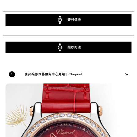
吉林省松原市宁江区五环大街萧邦售后服务中心（需提前预约）
吉林省通化市东昌区环通乡江南大街萧邦售后服务中心（需提前预约）
萧邦保养
吉林省延边市延吉市解放路萧邦售后服务中心（需提前预约）
辽宁省鞍山市铁东区站前街萧邦售后服务中心（需提前预约）
辽宁省本溪市平山区胜利路萧邦售后服务中心（需提前预约）
推荐阅读
辽宁省朝阳市双塔区新华路萧邦售后服务中心（需提前预约）
辽宁省丹东市振兴区七经街萧邦售后服务中心（需提前预约）
辽宁省抚顺市新抚区东一路萧邦售后服务中心（需提前预约）
1
萧邦维修保养服务中心介绍 | Chopard
辽宁省阜新市海州区解放大街萧邦售后服务中心（需提前预约）
辽宁省葫芦岛市连山区中央路萧邦售后服务中心（需提前预约）
辽宁省锦州市古塔区中央大街萧邦售后服务中心（需提前预约）
辽宁省辽阳市白塔区新运大街萧邦售后服务中心（需提前预约）
辽宁省盘锦市兴隆台区石油大街萧邦售后服务中心（需提前预约）
辽宁省铁岭市银州区南马路萧邦售后服务中心（需提前预约）
辽宁省营口市站前区市府路与渤海大街交叉口萧邦售后服务中心（需提前预约）
辽宁省沈阳市沈河区中街路137号亨得利名表维修授权店1楼萧邦售后服务中心（需提前预约）