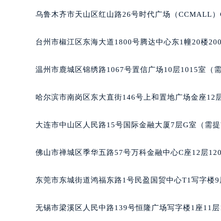
乌鲁木齐市天山区红山路26号时代广场（CCMALL）C
台州市椒江区东海大道1800号腾达中心东1幢20楼20
温州市鹿城区锦绣路1067号置信广场10层1015室（
哈尔滨市南岗区东大直街146号上和置地广场金座12层
大连市中山区人民路15号国际金融大厦7层G室（需
佛山市禅城区季华五路57号万科金融中心C座12层12
东莞市东城街道鸿福东路1号民盈国贸中心T1写字楼9
无锡市梁溪区人民中路139号恒隆广场写字楼1座11层