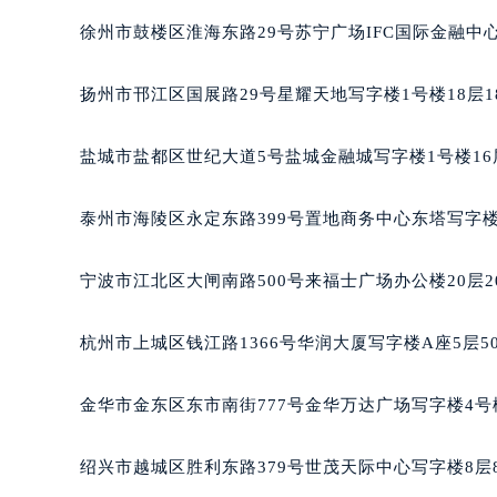
徐州市鼓楼区淮海东路29号苏宁广场IFC国际金融中心
扬州市邗江区国展路29号星耀天地写字楼1号楼18层1
盐城市盐都区世纪大道5号盐城金融城写字楼1号楼16
泰州市海陵区永定东路399号置地商务中心东塔写字楼
宁波市江北区大闸南路500号来福士广场办公楼20层2
杭州市上城区钱江路1366号华润大厦写字楼A座5层5
金华市金东区东市南街777号金华万达广场写字楼4号楼
绍兴市越城区胜利东路379号世茂天际中心写字楼8层