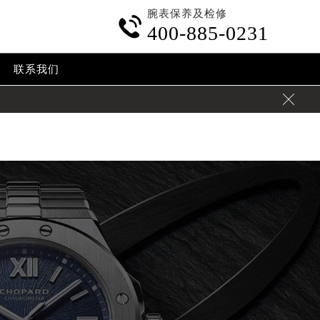
腕表保养及检修
ontent/themes/Chopard/header.php
on line
24

400-885-0231
.cn/wp-content/themes/Chopard/header.php
on line
32
联系我们
