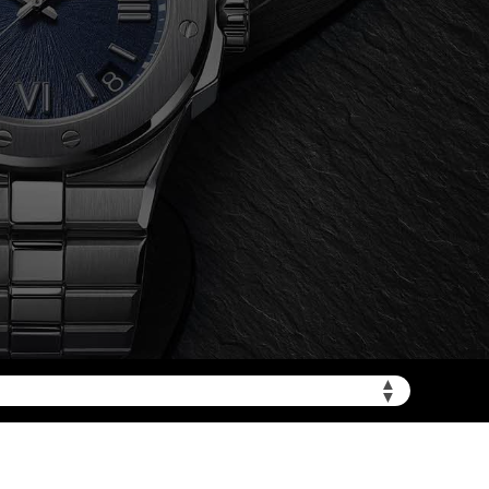
zbwx.cn/wp-
▲
▼