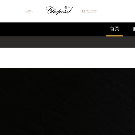
Warning
: extract() expects parameter 1 to be array, null give
Warning
: array_map(): Expected parameter 2 to be an array, 
首页