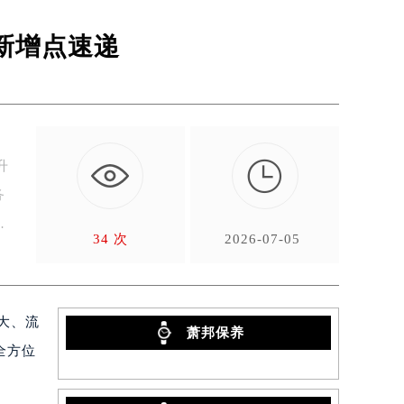
及新增点速递

升
务
34 次
2026-07-05
大、流
萧邦保养
全方位