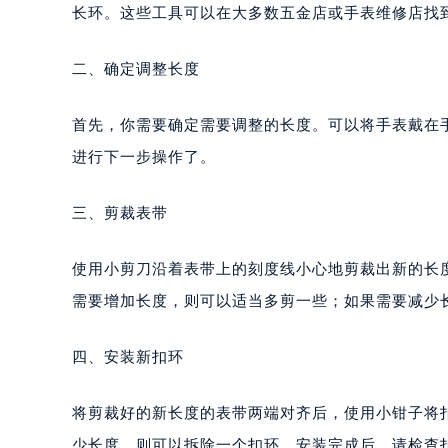
太原市迎泽区解放路15号亨得利名
长环。这些工具可以在大多数五金店或手表维修店找
沈阳市沈河区中街路137号亨得利名
沈阳市沈河区中街路83号亨得利名
二、确定调整长度
乌鲁木齐市天山区红山路26号时代广场
温州市鹿城区锦绣路1067号置信广场
首先，你需要确定需要调整的长度。可以将手表戴在
哈尔滨市道里区友谊西路600号富力中
进行下一步操作了。
大连市中山区人民路15号国际金融大
佛山市禅城区季华五路57号万科金融中
三、剪裁表带
东莞市东城街道鸿福东路1号民盈国贸
无锡市梁溪区人民中路139号恒隆广场
使用小剪刀沿着表带上的刻度线小心地剪裁出新的长
南通市崇川区工农路57号圆融广场写字
需要增加长度，则可以适当多剪一些；如果需要减少
苏州市苏州工业园区星港街199号苏州
武汉市江汉区解放大道686号世界贸易
四、安装新扣环
南宁市青秀区金湖路59号地王大厦12
合肥市蜀山区潜山路111号万象城华润
将剪裁好的新长度的表带两端对齐后，使用小钳子将
泉州市丰泽区宝洲路729号浦西万达中
少长度，则可以拆除一个扣环。安装完成后，请检查