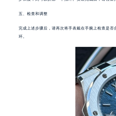
青岛市南区山东路6号华润大厦B座2
烟台市芝罘区胜利路139号万达金融中
五、检查和调整
长春市朝阳区西安大路727号中银大厦
贵阳市南明区都司高架桥路33号亨特
完成上述步骤后，请再次将手表戴在手腕上检查是否
昆明市盘龙区北京路928号同德昆明
环。
石家庄市长安区中山东路39号勒泰中
西安市碑林区南关正街88号华侨城长
海口市龙华区金贸东路5号海口华润大厦
唐山市路南区新华东道100号万达广场
台州市椒江区东海大道1800号腾达中
内蒙古自治区呼和浩特市玉泉区大学西
甘肃省兰州市七里河区西津西路16号兰
重庆市解放碑渝中区民权路28号英利
黑龙江省大庆市萨尔图区会战大街萧
黑龙江省鹤岗市向阳区红军路萧邦售
黑龙江省黑河市爱辉区中央街萧邦售