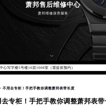
优化升级公告
萧邦售后维修中心
：400-885-0231
萧邦维修保养服务
5-0231，服务覆盖中国大陆、香港、澳门、台湾全部区域（非大陆需
点地址：
国际中心写字楼D座11层1102室（北京总部）（需提前预约）
字楼W3座6层602室（需提前预约）
融中心写字楼26层2603室（需提前预约）
2座37层3705室（需提前预约）
际广场写字楼8层806室（需提前预约）
南京中心写字楼22层C1-1室（需提前预约）
中心写字楼5号楼10层1008室（需提前预约）
FC国际金融中心写字楼35层3508室（需提前预约）
楼1号楼18层1803室（需提前预约）
字楼1号楼16层1604室（需提前预约）
> 不用去专柜！手把手教你调整萧邦表带长度
务中心东塔写字楼（华润万象城）17层1706室（需提前预约）
用去专柜！手把手教你调整萧邦表带
场办公楼20层2009室（需提前预约）