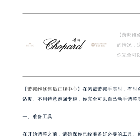
杭州市上城区钱江路1366号华润大厦
金华市金东区东市南街777号金华万达
绍兴市越城区胜利东路379号世茂天
嘉兴市南湖区广益路705号嘉兴世界贸
【萧邦维
南昌市红谷滩新区红谷中大道998号
的情况，
济南市历下区经十路11111号华润中
广州市天河区天河路230号万菱汇国
你完全可
广州市越秀区环市东路371-375号
邦…
深圳市罗湖区深南东路5001号华润大
惠州市惠城区江北文昌一路7号华贸大
【
萧邦维修售后正规中心
】在佩戴萧邦手表时，有时
厦门市思明区湖滨东路95号华润大厦写
福州市鼓楼区五四路128-1号恒力城
适度。不用特意跑回专柜，你完全可以自己动手调整
成都市锦江区人民东路6号SAC东原中
重庆市江北区观音桥步行街2号融恒时
一、准备工具
长沙市芙蓉区定王台街道建湘路393
郑州市二七区铭功路10号华润大厦写字
在开始调整之前，请确保你已经准备好必要的工具。