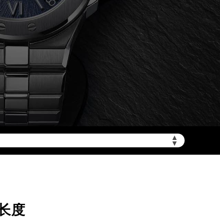
加拨“+86”）
▲
▼
长度