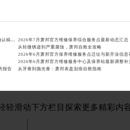
广场W3座6层602室萧邦售后服务中心（需提前预约）
先天下萧邦售后服务中心（需提前预约）
开
特大街萧邦售后服务中心（需提前预约）
街萧邦售后服务中心（需提前预约）
3号王府井百货名表维修萧邦售后服务中心（需提前预约）
2026年8月萧邦官方维修保养服务站点地址变动补充确认稿说明
邦售后服务中心（需提前预约）
从轻微锈迹到严重腐蚀，萧邦自救全攻略
霍洛街萧邦售后服务中心（需提前预约）
央街萧邦售后服务中心（需提前预约）
街萧邦售后服务中心（需提前预约）
探访报告
从牙膏到抛光膏：萧邦表盘划痕自救指南
路萧邦售后服务中心（需提前预约）
大街萧邦售后服务中心（需提前预约）
市光明街与额尔敦路交叉口萧邦售后服务中心（需提前预约）
安大街萧邦售后服务中心（需提前预约）
轻轻滑动下方栏目探索更多精彩内
服务中心（需提前预约）
务中心（需提前预约）
服务中心（需提前预约）