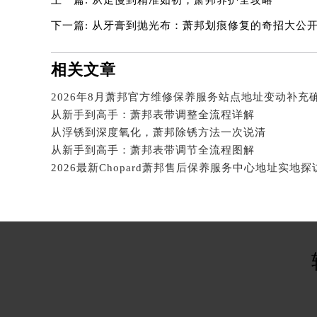
上一篇:
从走慢到精准如初，萧邦养护全攻略
北京市东城区东长安街1号王府井东方
河北省保定市竞秀区朝阳北大街北国
下一篇:
从牙膏到抛光布：萧邦划痕修复的奇招大公
内蒙古自治区阿拉善盟市左旗土尔扈
内蒙古自治区巴彦淖尔市临河区新华
相关文章
内蒙古自治区包头市青山区幸福路甲
内蒙古自治区赤峰市红山区哈达街萧
从新手到高手：萧邦表带调整全流程详解
内蒙古自治区鄂尔多斯市东胜区伊金
从浮锈到深度氧化，萧邦除锈方法一次说清
内蒙古自治区呼伦贝尔市海拉尔区中
从新手到高手：萧邦表带调节全流程图解
内蒙古自治区通辽市科尔沁区明仁大
2026最新Chopard萧邦售后保养服务中心地址实地
内蒙古自治区乌海市海勃湾区人民南
内蒙古自治区乌兰察布市集宁区恩和
内蒙古自治区锡林郭勒盟市锡林浩特
内蒙古自治区兴安盟市乌兰浩特市兴
山西省大同市平城区迎宾街萧邦售后
山西省晋城市城区黄华街萧邦售后服
山西省晋中市榆次区顺城街萧邦售后