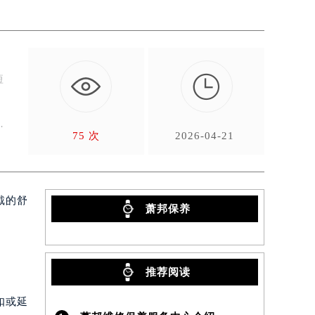

短
，
75 次
2026-04-21
戴的舒
萧邦保养
推荐阅读
）
扣或延