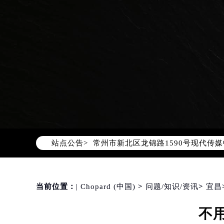
2026年8月萧邦中国区售后服务网络
2026年8月萧邦全国官方售后客户服务热线
萧邦官方全国统一服务热线400-88
2026年8月萧邦售后服务中心最新网
北京市朝阳区建国门外大街甲6号华熙
北京市东城区东长安街1号东方广场写
天津市和平区赤峰道136号天津国际金
上海市徐汇区虹桥路3号港汇中心写字楼
上海市黄浦区南京东路299号宏伊国
南京市秦淮区中山南路1号（新街口）
站点公告>
常州市新北区龙锦路1590号现代传媒
徐州市鼓楼区淮海东路29号苏宁广场I
扬州市邗江区国展路29号星耀天地写字
盐城市盐都区世纪大道5号盐城金融城写
当前位置：
| Chopard (中国)
>
问题/知识/资讯
>
宜昌
泰州市海陵区永定东路399号置地商
不
宁波市江北区大闸南路500号来福士广