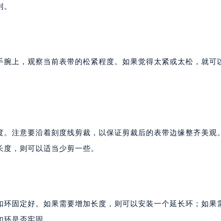
表服务中心（品牌授权店）3层整层（需提前预约）
到。
表服务中心（品牌授权店）1层整层（需提前预约）
表服务中心（品牌授权店）1层整层（需提前预约）
（CCMALL）C座17层17-B（需提前预约）
10层1015室（需提前预约）
手腕上，观察当前表带的松紧程度。如果觉得太紧或太松，就可
心T2座写字楼29层03室（需提前预约）
厦7层G室（需提前预约）
心C座12层1205室（需提前预约）
中心T1写字楼9层907室（需提前预约）
写字楼1座11层1104室（需提前预约）
度。注意要沿着刻度线剪裁，以保证剪裁后的表带边缘整齐美观
楼16层1603室（需提前预约）
长度，则可以适当少剪一些。
中心办公楼C座22层08室（需提前预约）
大厦38层09室（需提前预约）
楼1224室（需提前预约）
大厦B座12楼03室（需提前预约）
扣环固定好。如果需要增加长度，则可以安装一个延长环；如果
心写字楼A座7楼709室（需提前预约）
扣环是否牢固。