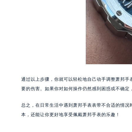
黑龙江省鸡西市鸡冠区红军路萧邦售
黑龙江省佳木斯市向阳区长安路萧邦
黑龙江省牡丹江市东安区太平路萧邦
黑龙江省七台河市桃山区大同街萧邦
黑龙江省齐齐哈尔市龙沙区龙华路萧
黑龙江省双鸭山市尖山区新兴大街萧
黑龙江省绥化市北林区新华街与康庄
黑龙江省伊春市伊美区通河路萧邦售
吉林省白城市洮北区明仁南街萧邦售
吉林省白山市浑江区浑江大街萧邦售
通过以上步骤，你就可以轻松地自己动手调整萧邦手
吉林省吉林市船营区河南街萧邦售后
要的伤害。如果你对如何操作仍然感到困惑或不确定
吉林省辽源市龙山区人民大街萧邦售
吉林省梅河口市新华街道梅河大街萧
总之，在日常生活中遇到萧邦手表表带不合适的情况
吉林省四平市铁东区紫气大路与南九
本，还能让你更好地享受佩戴萧邦手表的乐趣！
吉林省松原市宁江区五环大街萧邦售
吉林省通化市东昌区环通乡江南大街