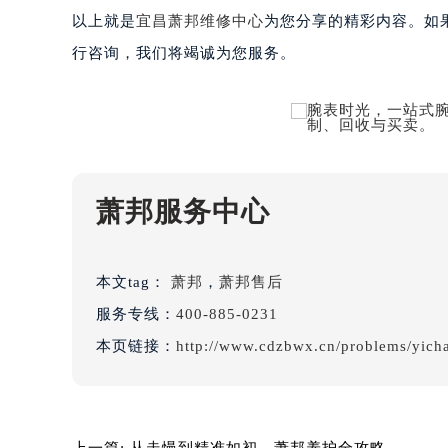
吉林省延边市延吉市解放路萧邦售后
以上就是
宜昌萧邦维修中心
为您分享的精彩内容。如
辽宁省鞍山市铁东区站前街萧邦售后
行咨询，我们将竭诚为您服务。
辽宁省本溪市平山区胜利路萧邦售后
辽宁省朝阳市双塔区新华路萧邦售后
辽宁省丹东市振兴区七经街萧邦售后
辽宁省抚顺市新抚区东一路萧邦售后
辽宁省阜新市海州区解放大街萧邦售
辽宁省葫芦岛市连山区中央路萧邦售
萧邦服务中心
辽宁省锦州市古塔区中央大街萧邦售
辽宁省辽阳市白塔区新运大街萧邦售
本文tag：
萧邦
，
萧邦售后
辽宁省盘锦市兴隆台区石油大街萧邦
辽宁省铁岭市银州区南马路萧邦售后
服务专线：
400-885-0231
辽宁省营口市站前区市府路与渤海大
本页链接：
http://www.cdzbwx.cn/problems/yich
辽宁省沈阳市沈河区中街路137号亨
辽宁省沈阳市沈河区中街路83号亨
北京市朝阳区建国门外大街甲6号华熙