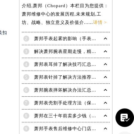
介绍,萧邦（Chopard）本栏目为您提供：
萧邦维修中心的发展历程,未来规划,工
坊、战略、独立意义及价值介......
详情 >
装扣
2
萧邦手表起雾的影响（手表起雾维护建议）
3
解决萧邦腕表星期走慢，精准调校秘籍在这里
4
萧邦表耳掉了解决技巧汇总（轻松修复爱表的小妙招）
5
萧邦表针掉了解决方法推荐（轻松修复你的爱表）
提前预约）
6
萧邦腕表摔坏解决办法汇总（专业修复与日常保养技巧）
7
萧邦表壳割手处理方法（保养与修复技巧指南）

8
萧邦在三十年前卖多少钱（名表价格变迁的历史洞察）
9
萧邦手表售后维修中心门店地址