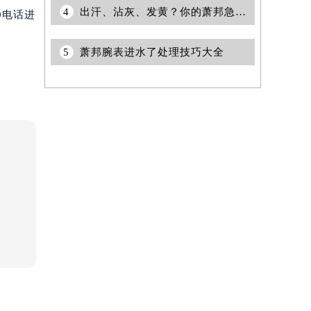
4
出汗、沾灰、发黄？你的萧邦急需这场SPA
0电话进
5
萧邦腕表进水了处理技巧大全
提前预约）