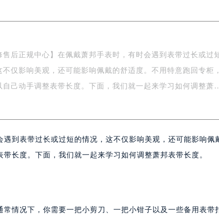
写字楼A座5层503-5室（需提前预约）
广场写字楼4号楼22层2209室（需提前预约）
际中心写字楼8层805室（需提前预约）
易中心写字楼A座13层1304室（需提前预约）
修售后正规中心】在佩戴萧邦手表时，有时会遇到表带过长或过
绿地双子塔（中央广场）A1座办公楼14层07室（需提前预约）
这不仅影响美观，还可能影响佩戴的舒适度。不用特意跑回专柜
心写字楼（万象城）15层1508室（需提前预约）
际中心写字楼A塔7层704室（需提前预约）
以自己动手调整表带长度。下面，我们就一起来学习如何调整萧
世界贸易中心大厦南塔写字楼15层07室（需提前预约）
厦写字楼17层1701室（需提前预约）
厦写字楼1座30层05室（需提前预约）
会遇到表带过长或过短的情况，这不仅影响美观，还可能影响佩
字楼B座11层1104室（需提前预约）
写字楼15层03室（需提前预约）
表带长度。下面，我们就一起来学习如何调整萧邦表带长度。
心写字楼24层2406B室（需提前预约）
代广场写字楼9层902室（需提前预约）
号世茂环球金融中心写字楼（芙蓉广场）10层13室（需提前预约
楼29层2905室（需提前预约）
通常情况下，你需要一把小剪刀、一把小钳子以及一些备用表带