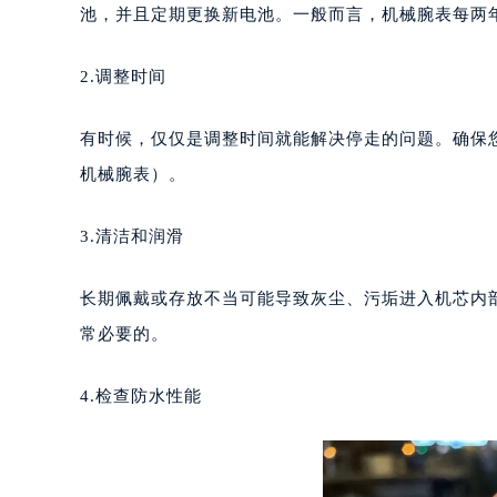
沈阳市沈河区中街路137号亨得利名
池，并且定期更换新电池。一般而言，机械腕表每两
沈阳市沈河区中街路83号亨得利名
乌鲁木齐市天山区红山路26号时代广场
2.调整时间
温州市鹿城区锦绣路1067号置信广场
哈尔滨市道里区友谊西路600号富力中
有时候，仅仅是调整时间就能解决停走的问题。确保
大连市中山区人民路15号国际金融大
机械腕表）。
佛山市禅城区季华五路57号万科金融中
东莞市东城街道鸿福东路1号民盈国贸
3.清洁和润滑
无锡市梁溪区人民中路139号恒隆广场
南通市崇川区工农路57号圆融广场写字
长期佩戴或存放不当可能导致灰尘、污垢进入机芯内
苏州市苏州工业园区星港街199号苏州
常必要的。
武汉市江汉区解放大道686号世界贸易
南宁市青秀区金湖路59号地王大厦12
4.检查防水性能
合肥市蜀山区潜山路111号万象城华润
泉州市丰泽区宝洲路729号浦西万达中
青岛市南区山东路6号华润大厦B座2