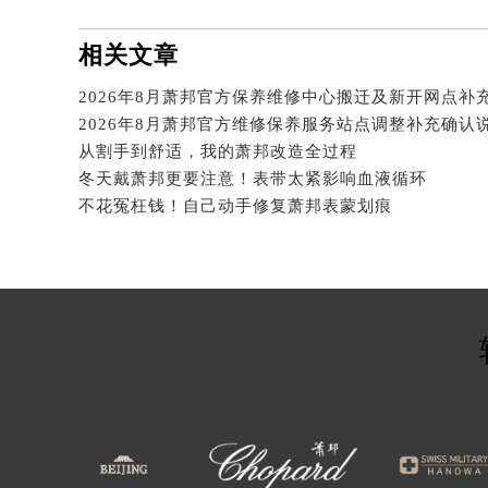
河北省保定市竞秀区朝阳北大街北国
内蒙古自治区阿拉善盟市左旗土尔扈
相关文章
内蒙古自治区巴彦淖尔市临河区新华
内蒙古自治区包头市青山区幸福路甲
2026年8月萧邦官方维修保养服务站点调整补充确认
内蒙古自治区赤峰市红山区哈达街萧
从割手到舒适，我的萧邦改造全过程
内蒙古自治区鄂尔多斯市东胜区伊金
冬天戴萧邦更要注意！表带太紧影响血液循环
内蒙古自治区呼伦贝尔市海拉尔区中
不花冤枉钱！自己动手修复萧邦表蒙划痕
内蒙古自治区通辽市科尔沁区明仁大
内蒙古自治区乌海市海勃湾区人民南
内蒙古自治区乌兰察布市集宁区恩和
内蒙古自治区锡林郭勒盟市锡林浩特
内蒙古自治区兴安盟市乌兰浩特市兴
山西省大同市平城区迎宾街萧邦售后
山西省晋城市城区黄华街萧邦售后服
山西省晋中市榆次区顺城街萧邦售后
山西省临汾市尧都区解放路萧邦售后