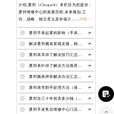
介绍,萧邦（Chopard）本栏目为您提供：
萧邦维修中心的发展历程,未来规划,工
坊、战略、独立意义及价值介......
详情 >
2
萧邦手表起雾的影响（手表起雾维护建议）
3
解决萧邦腕表星期走慢，精准调校秘籍在这里
4
萧邦表耳掉了解决技巧汇总（轻松修复爱表的小妙招）
提前预约）
5
萧邦表针掉了解决方法推荐（轻松修复你的爱表）
6
萧邦腕表摔坏解决办法汇总（专业修复与日常保养技巧）
7
萧邦表壳割手处理方法（保养与修复技巧指南）

8
萧邦在三十年前卖多少钱（名表价格变迁的历史洞察）
9
萧邦手表售后维修中心门店地址
