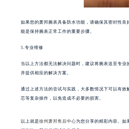
黑龙江省佳木斯市向阳区长安路萧邦
黑龙江省牡丹江市东安区太平路萧邦
黑龙江省七台河市桃山区大同街萧邦
如果您的萧邦腕表具备防水功能，请确保其密封性良
黑龙江省齐齐哈尔市龙沙区龙华路萧
能是保持腕表正常工作的重要步骤。
黑龙江省双鸭山市尖山区新兴大街萧
黑龙江省绥化市北林区新华街与康庄
5.专业维修
黑龙江省伊春市伊美区通河路萧邦售
吉林省白城市洮北区明仁南街萧邦售
当以上方法都无法解决问题时，建议将腕表送至专业
吉林省白山市浑江区浑江大街萧邦售
并提供相应的解决方案。
吉林省吉林市船营区河南街萧邦售后
吉林省辽源市龙山区人民大街萧邦售
通过上述方法的尝试与实践，大多数情况下可以有效
吉林省梅河口市新华街道梅河大街萧
芯等复杂操作，以免造成不必要的损害。
吉林省四平市铁东区紫气大路与南九
吉林省松原市宁江区五环大街萧邦售
吉林省通化市东昌区环通乡江南大街
以上就是
徐州萧邦售后中心
为您分享的精彩内容。如
吉林省延边市延吉市解放路萧邦售后