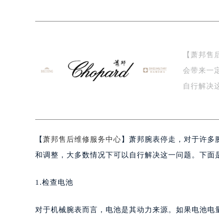
金华市金东区东市南街777号金华万达
绍兴市越城区胜利东路379号世茂天
嘉兴市南湖区广益路705号嘉兴世界贸
南昌市红谷滩新区红谷中大道998号
【萧邦售
济南市历下区经十路11111号华润中
会带来一
广州市天河区天河路230号万菱汇国
广州市越秀区环市东路371-375号
自行解决
深圳市罗湖区深南东路5001号华润大
萧…
惠州市惠城区江北文昌一路7号华贸大
厦门市思明区湖滨东路95号华润大厦写
【
萧邦售后维修服务中心
】萧邦腕表停走，对于许多
福州市鼓楼区五四路128-1号恒力城
成都市锦江区人民东路6号SAC东原中
和调整，大多数情况下可以自行解决这一问题。下面
重庆市江北区观音桥步行街2号融恒时
长沙市芙蓉区定王台街道建湘路393
1.检查电池
郑州市二七区铭功路10号华润大厦写字
太原市迎泽区解放路15号亨得利名
对于机械腕表而言，电池是其动力来源。如果电池电