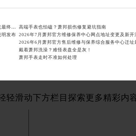
先天下萧邦售后服务中心（需提前预约）
特大街萧邦售后服务中心（需提前预约）
街萧邦售后服务中心（需提前预约）
2026年8月萧邦官方保养维修中心搬迁及新开网点补充最终告知书内容全面公示
高端手表也怕磕？萧邦损伤修复避坑指南
3号王府井百货名表维修萧邦售后服务中心（需提前预约）
说明发布
邦售后服务中心（需提前预约）
2026年6月萧邦官方售后维修与保养综合服务中心迁址
霍洛街萧邦售后服务中心（需提前预约）
戴着萧邦洗澡？难怪表盘全是灰！
央街萧邦售后服务中心（需提前预约）
萧邦手表走时不准如何处理
街萧邦售后服务中心（需提前预约）
路萧邦售后服务中心（需提前预约）
大街萧邦售后服务中心（需提前预约）
市光明街与额尔敦路交叉口萧邦售后服务中心（需提前预约）
安大街萧邦售后服务中心（需提前预约）
轻轻滑动下方栏目探索更多精彩内
服务中心（需提前预约）
务中心（需提前预约）
服务中心（需提前预约）
服务中心（需提前预约）