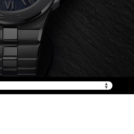
加拨“+86”）
▲
▼