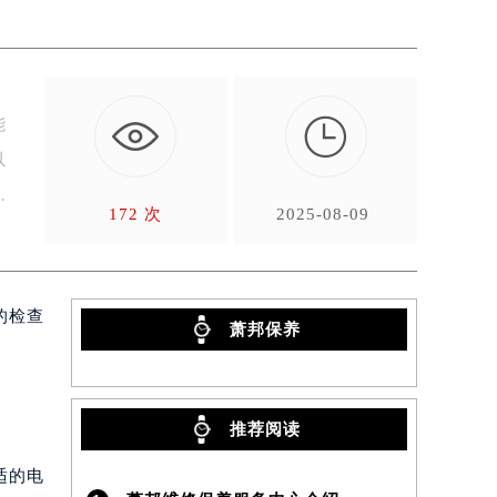

能
以
172 次
2025-08-09
的检查
萧邦保养
）
推荐阅读
适的电