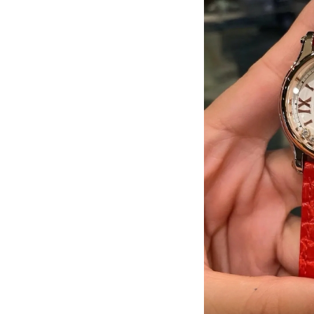
烟台市芝罘区胜利路139号万达金融中
长春市朝阳区西安大路727号中银大厦
贵阳市南明区都司高架桥路33号亨特
昆明市盘龙区北京路928号同德昆明
石家庄市长安区中山东路39号勒泰中
西安市碑林区南关正街88号华侨城长
海口市龙华区金贸东路5号海口华润大厦
唐山市路南区新华东道100号万达广场
台州市椒江区东海大道1800号腾达中
内蒙古自治区呼和浩特市玉泉区大学西
甘肃省兰州市七里河区西津西路16号兰
重庆市解放碑渝中区民权路28号英利
黑龙江省大庆市萨尔图区会战大街萧
黑龙江省鹤岗市向阳区红军路萧邦售
黑龙江省黑河市爱辉区中央街萧邦售
黑龙江省鸡西市鸡冠区红军路萧邦售