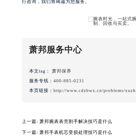
行咨询，我们将竭诚为您服务。
辽宁省鞍山市铁东区站前街萧邦售后
辽宁省本溪市平山区胜利路萧邦售后
辽宁省朝阳市双塔区新华路萧邦售后
辽宁省丹东市振兴区七经街萧邦售后
辽宁省抚顺市新抚区东一路萧邦售后
辽宁省阜新市海州区解放大街萧邦售
萧邦服务中心
辽宁省葫芦岛市连山区中央路萧邦售
辽宁省锦州市古塔区中央大街萧邦售
辽宁省辽阳市白塔区新运大街萧邦售
本文tag：
萧邦保养
辽宁省盘锦市兴隆台区石油大街萧邦
服务专线：
400-885-0231
辽宁省铁岭市银州区南马路萧邦售后
本页链接：
http://www.cdzbwx.cn/problems/xuzh
辽宁省营口市站前区市府路与渤海大
辽宁省沈阳市沈河区中街路137号亨
辽宁省沈阳市沈河区中街路83号亨
北京市朝阳区建国门外大街甲6号华熙
上一篇:
萧邦腕表表壳割手解决技巧是什么
北京市东城区东长安街1号王府井东方
下一篇:
萧邦手表机芯受损处理技巧是什么