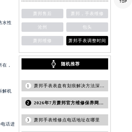
萧邦售后
萧邦，手表维修
防水性
沧州
包头
萧邦维修
萧邦手表调整时间
随机推荐
所在，
1
萧邦手表表盘有划痕解决方法深度解析
拆解机
2
2026年7月萧邦官方维修保养网络变动明细（含搬迁及新设）
3
萧邦手表维修点电话地址在哪里
0电话进