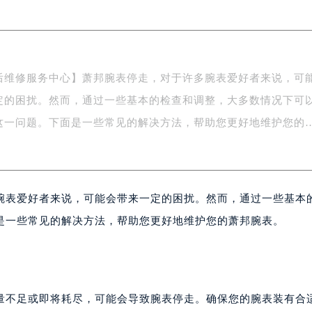
广场写字楼4号楼22层2209室（需提前预约）
际中心写字楼8层805室（需提前预约）
易中心写字楼A座13层1304室（需提前预约）
绿地双子塔（中央广场）A1座办公楼14层07室（需提前预约）
后维修服务中心】萧邦腕表停走，对于许多腕表爱好者来说，可
心写字楼（万象城）15层1508室（需提前预约）
定的困扰。然而，通过一些基本的检查和调整，大多数情况下可
际中心写字楼A塔7层704室（需提前预约）
世界贸易中心大厦南塔写字楼15层07室（需提前预约）
这一问题。下面是一些常见的解决方法，帮助您更好地维护您的
厦写字楼17层1701室（需提前预约）
厦写字楼1座30层05室（需提前预约）
字楼B座11层1104室（需提前预约）
腕表爱好者来说，可能会带来一定的困扰。然而，通过一些基本
写字楼15层03室（需提前预约）
心写字楼24层2406B室（需提前预约）
是一些常见的解决方法，帮助您更好地维护您的萧邦腕表。
代广场写字楼9层902室（需提前预约）
号世茂环球金融中心写字楼（芙蓉广场）10层13室（需提前预约
楼29层2905室（需提前预约）
表服务中心（品牌授权店）3层整层（需提前预约）
量不足或即将耗尽，可能会导致腕表停走。确保您的腕表装有合