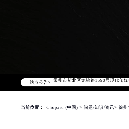
2026年8月萧邦全国官方售后客户服务热线
萧邦官方全国统一服务热线400-88
2026年8月萧邦售后服务中心最新网
北京市朝阳区建国门外大街甲6号华熙
北京市东城区东长安街1号东方广场写
天津市和平区赤峰道136号天津国际金
上海市徐汇区虹桥路3号港汇中心写字楼
上海市黄浦区南京东路299号宏伊国
南京市秦淮区中山南路1号（新街口）
常州市新北区龙锦路1590号现代传媒
站点公告>
徐州市鼓楼区淮海东路29号苏宁广场I
扬州市邗江区国展路29号星耀天地写字
盐城市盐都区世纪大道5号盐城金融城写
泰州市海陵区永定东路399号置地商
当前位置：
| Chopard (中国)
>
问题/知识/资讯
>
徐州
宁波市江北区大闸南路500号来福士广
杭州市上城区钱江路1366号华润大厦