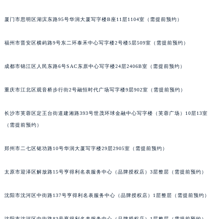
黑龙江省大庆市萨尔图区会战大街萧邦售后服务中心（需提前预约）
黑龙江省鹤岗市向阳区红军路萧邦售后服务中心（需提前预约）
厦门市思明区湖滨东路95号华润大厦写字楼B座11层1104室（需提前预约）
黑龙江省黑河市爱辉区中央街萧邦售后服务中心（需提前预约）
黑龙江省鸡西市鸡冠区红军路萧邦售后服务中心（需提前预约）
福州市晋安区横屿路9号东二环泰禾中心写字楼2号楼5层509室（需提前预约）
黑龙江省佳木斯市向阳区长安路萧邦售后服务中心（需提前预约）
成都市锦江区人民东路6号SAC东原中心写字楼24层2406B室（需提前预约）
黑龙江省牡丹江市东安区太平路萧邦售后服务中心（需提前预约）
黑龙江省七台河市桃山区大同街萧邦售后服务中心（需提前预约）
重庆市江北区观音桥步行街2号融恒时代广场写字楼9层902室（需提前预约）
黑龙江省齐齐哈尔市龙沙区龙华路萧邦售后服务中心（需提前预约）
黑龙江省双鸭山市尖山区新兴大街萧邦售后服务中心（需提前预约）
长沙市芙蓉区定王台街道建湘路393号世茂环球金融中心写字楼（芙蓉广场）10层13室
黑龙江省绥化市北林区新华街与康庄路交叉口萧邦售后服务中心（需提前预约）
（需提前预约）
黑龙江省伊春市伊美区通河路萧邦售后服务中心（需提前预约）
郑州市二七区铭功路10号华润大厦写字楼29层2905室（需提前预约）
吉林省白城市洮北区明仁南街萧邦售后服务中心（需提前预约）
吉林省白山市浑江区浑江大街萧邦售后服务中心（需提前预约）
太原市迎泽区解放路15号亨得利名表服务中心（品牌授权店）3层整层（需提前预约）
吉林省吉林市船营区河南街萧邦售后服务中心（需提前预约）
吉林省辽源市龙山区人民大街萧邦售后服务中心（需提前预约）
沈阳市沈河区中街路137号亨得利名表服务中心（品牌授权店）1层整层（需提前预约）
吉林省梅河口市新华街道梅河大街萧邦售后服务中心（需提前预约）
沈阳市沈河区中街路83号亨得利名表服务中心（品牌授权店）1层整层（需提前预约）