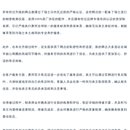
山东省枣庄市滕州市北辛路与善国路交叉口萧邦售后服务中心（需提前预约）
山东省淄博市张店区金晶大道萧邦售后服务中心（需提前预约）
所有经过升级的网点都通过了瑞士日内瓦总部的严格认证。这些网点统一配备了瑞士进口
上海市黄浦区南京东路299号宏伊国际广场写字楼8层806室萧邦售后服务中心（需提前预约）
的精密检测仪器，使用100%原厂供应的配件，并且拥有经过品牌专项培训认证的资深制
上海市徐汇区虹桥路3号港汇中心2座37层3705室萧邦售后服务中心（需提前预约）
表师。它们严格执行萧邦全球统一的服务标准和质保体系，确保无论表主身处何地，都能
够享受到与瑞士本土相同的专业养护服务。
浙江省杭州市上城区钱江路1366号华润大厦A座5层503-5室萧邦售后服务中心（需提前预约）
浙江省湖州市吴兴区劳动路萧邦售后服务中心（需提前预约）
此外，在本次升级过程中，还全面加强了网点的私密性和舒适度。新的网点大多选址在城
浙江省嘉兴市南湖区广益路705号嘉兴世界贸易中心A座13层1304室萧邦售后服务中心（需提前预约）
市核心商圈的高端写字楼内，对服务空间的布局进行了优化，为表主提供了更加安心、舒
浙江省金华市金东区东市南街777号金华万达广场4号楼22楼2209室萧邦售后服务中心（需提前预约）
适的售后体验。
浙江省丽水市莲都区解放街萧邦售后服务中心（需提前预约）
浙江省宁波市江北区大闸南路500号来福士广场办公楼20层2009室萧邦售后服务中心（需提前预约）
在客户服务方面，萧邦官方售后还进一步优化了服务流程。表主可以通过官网进行售后预
约，方便快捷地安排自己的售后时间。客服人员会在第一时间与表主取得联系，确认相关
浙江省衢州市柯城区上街萧邦售后服务中心（需提前预约）
信息，并告知表主售后的具体流程和注意事项。
浙江省绍兴市越城区胜利东路379号世茂天际中心写字楼8层805室萧邦售后服务中心（需提前预约）
浙江省舟山市定海区解放东路萧邦售后服务中心（需提前预约）
在维修过程中，制表师会对腕表进行全面的检测和评估，制定详细的维修方案，并及时与
澳门特别行政区大堂区议事亭前地（新马路）萧邦售后服务中心（需提前预约）
表主沟通维修进展情况。维修完成后，还会对腕表进行严格的质量检测，确保腕表恢复到
澳门特别行政区风顺堂区南湾大马路萧邦售后服务中心（需提前预约）
最佳状态。
澳门特别行政区花地玛堂区关闸广场萧邦售后服务中心（需提前预约）