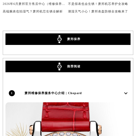
广西壮族自治区来宾市兴宾区桂中大道萧邦售后服务中心（需提前预约）
2026年6月萧邦官方售后中心（维修保养）地址变动及新增补充清单文件
不是假表也会生锈！萧邦机芯养护全攻略
广西壮族自治区柳州市城中区中山中路萧邦售后服务中心（需提前预约）
高端腕表也怕湿气？萧邦机芯生锈全解析
潮湿天气小心！萧邦表盘防锈全攻略来了
广西壮族自治区钦州市钦南区金海湾东大街萧邦售后服务中心（需提前预约）
广西壮族自治区梧州市万秀区龙湖镇高旺路萧邦售后服务中心（需提前预约）
广西壮族自治区玉林市玉州区金玉路萧邦售后服务中心（需提前预约）
萧邦保养
海南省儋州市儋州市那大镇兰洋北路萧邦售后服务中心（需提前预约）
海南省东方市八所镇解放西路萧邦售后服务中心（需提前预约）
海南省琼海市嘉积镇东风路萧邦售后服务中心（需提前预约）
推荐阅读
海南省三沙市西沙区西沙群岛永兴岛北京路萧邦售后服务中心（需提前预约）
海南省三亚市吉阳区迎宾路萧邦售后服务中心（需提前预约）
海南省万宁市万城镇解放路萧邦售后服务中心（需提前预约）
1
萧邦维修保养服务中心介绍 | Chopard
海南省文昌市文城镇教育东路萧邦售后服务中心（需提前预约）
海南省五指山市通什镇三月三大道萧邦售后服务中心（需提前预约）
香港特别行政区尖沙咀区油尖旺区广东道萧邦售后服务中心（需提前预约）
香港特别行政区金钟区中西区金钟道萧邦售后服务中心（需提前预约）
香港特别行政区九龙区油尖旺区弥敦道萧邦售后服务中心（需提前预约）