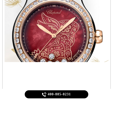
香港特别行政区铜锣湾区湾仔区轩尼诗道萧邦售后服务中心（需提前预约）
河南省安阳市文峰区解放大道萧邦售后服务中心（需提前预约）
河南省鹤壁市淇滨区九州路萧邦售后服务中心（需提前预约）
河南省济源市沁园街道济水大道萧邦售后服务中心（需提前预约）
河南省焦作市解放区解放路萧邦售后服务中心（需提前预约）
河南省开封市鼓楼区中山路萧邦售后服务中心（需提前预约）
河南省洛阳市西工区中州中路与解放路交叉口萧邦售后服务中心（需提前预约）
河南省漯河市源汇区交通路萧邦售后服务中心（需提前预约）
河南省南阳市宛城区范蠡东路与南都路交叉口萧邦售后服务中心（需提前预约）
河南省平顶山市卫东区建设路萧邦售后服务中心（需提前预约）
河南省濮阳市大华龙区开州路绿城路交叉口萧邦售后服务中心（需提前预约）
河南省三门峡市湖滨区和平路萧邦售后服务中心（需提前预约）
河南省商丘市梁园区神火大道萧邦售后服务中心（需提前预约）
河南省新乡市红旗区人民路萧邦售后服务中心（需提前预约）

400-885-0231
河南省信阳市浉河区东方红大道萧邦售后服务中心（需提前预约）
河南省许昌市魏都区建安大道与八龙路交叉口萧邦售后服务中心（需提前预约）
萧邦维修服务中心（萧邦保养服务中心）介绍,萧邦（Chopard）本栏目为您提供：萧