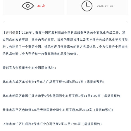
效…
盐城市盐都区世纪大道5号盐城金融城写字楼1号楼16层1604室（需提前预约）

35 次
2026-07-05
泰州市海陵区永定东路399号置地商务中心东塔写字楼（华润万象城）17层1706室（需提前预约）
宁波市江北区大闸南路500号来福士广场办公楼20层2009室（需提前预约）
杭州市上城区钱江路1366号华润大厦写字楼A座5层503-5室（需提前预约）
【
萧邦保养
】2026年，萧邦中国区顺利完成全国售后服务网络的全面优化升级工作。通
金华市金东区东市南街777号金华万达广场写字楼4号楼22层2209室（需提前预约）
过网点的改造更新、服务内容的拓展、流程的重新梳理以及客户服务热线的优化等多项举
绍兴市越城区胜利东路379号世茂天际中心写字楼8层805室（需提前预约）
措，构建起了一个覆盖全国、规范有序且便捷高效的官方售后体系，全方位提升中国表主
嘉兴市南湖区广益路705号嘉兴世界贸易中心写字楼A座13层1304室（需提前预约）
的售后体验，全力守护每一枚萧邦腕表的品质与价值。
南昌市红谷滩新区红谷中大道998号绿地双子塔（中央广场）A1座办公楼14层07室（需提前预约）
济南市历下区经十路11111号华润中心写字楼（万象城）15层1508室（需提前预约）
萧邦官方售后服务中心全国网点地址：
广州市天河区天河路230号万菱汇国际中心写字楼A塔7层704室（需提前预约）
北京市东城区东长安街1号东方广场写字楼W3座6层602室（需提前预约）
广州市越秀区环市东路371-375号世界贸易中心大厦南塔写字楼15层07室（需提前预约）
深圳市罗湖区深南东路5001号华润大厦写字楼17层1701室（需提前预约）
北京市朝阳区建国门外大街甲6号华熙国际中心写字楼D座11层1102室（需提前预约）
惠州市惠城区江北文昌一路7号华贸大厦写字楼1座30层05室（需提前预约）
厦门市思明区湖滨东路95号华润大厦写字楼B座11层1104室（需提前预约）
天津市和平区赤峰道136号天津国际金融中心写字楼26层2603室（需提前预约）
福州市鼓楼区五四路128-1号恒力城写字楼15层03室（需提前预约）
成都市锦江区人民东路6号SAC东原中心写字楼24层2406B室（需提前预约）
上海市徐汇区虹桥路3号港汇中心写字楼2座37层3705室（需提前预约）