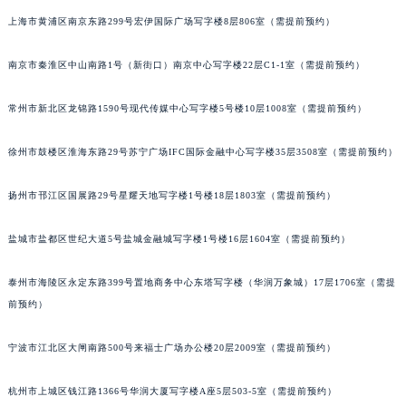
重庆市江北区观音桥步行街2号融恒时代广场写字楼9层902室（需提前预约）
上海市黄浦区南京东路299号宏伊国际广场写字楼8层806室（需提前预约）
长沙市芙蓉区定王台街道建湘路393号世茂环球金融中心写字楼（芙蓉广场）10层13室（需提前预约）
郑州市二七区铭功路10号华润大厦写字楼29层2905室（需提前预约）
南京市秦淮区中山南路1号（新街口）南京中心写字楼22层C1-1室（需提前预约）
太原市迎泽区解放路15号亨得利名表服务中心（品牌授权店）3层整层（需提前预约）
沈阳市沈河区中街路137号亨得利名表服务中心（品牌授权店）1层整层（需提前预约）
常州市新北区龙锦路1590号现代传媒中心写字楼5号楼10层1008室（需提前预约）
沈阳市沈河区中街路83号亨得利名表服务中心（品牌授权店）1层整层（需提前预约）
徐州市鼓楼区淮海东路29号苏宁广场IFC国际金融中心写字楼35层3508室（需提前预约）
乌鲁木齐市天山区红山路26号时代广场（CCMALL）C座17层17-B（需提前预约）
温州市鹿城区锦绣路1067号置信广场10层1015室（需提前预约）
扬州市邗江区国展路29号星耀天地写字楼1号楼18层1803室（需提前预约）
哈尔滨市道里区友谊西路600号富力中心T2座写字楼29层03室（需提前预约）
大连市中山区人民路15号国际金融大厦7层G室（需提前预约）
盐城市盐都区世纪大道5号盐城金融城写字楼1号楼16层1604室（需提前预约）
佛山市禅城区季华五路57号万科金融中心C座12层1205室（需提前预约）
东莞市东城街道鸿福东路1号民盈国贸中心T1写字楼9层907室（需提前预约）
泰州市海陵区永定东路399号置地商务中心东塔写字楼（华润万象城）17层1706室（需提
前预约）
无锡市梁溪区人民中路139号恒隆广场写字楼1座11层1104室（需提前预约）
南通市崇川区工农路57号圆融广场写字楼16层1603室（需提前预约）
宁波市江北区大闸南路500号来福士广场办公楼20层2009室（需提前预约）
苏州市苏州工业园区星港街199号苏州中心办公楼C座22层08室（需提前预约）
武汉市江汉区解放大道686号世界贸易大厦38层09室（需提前预约）
杭州市上城区钱江路1366号华润大厦写字楼A座5层503-5室（需提前预约）