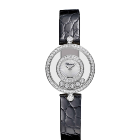
安徽省滁州市琅琊区南谯北路萧邦售后服务中心（需提前预约）
安徽省阜阳市颍州区颍州北路萧邦售后服务中心（需提前预约）
安徽省淮北市相山区淮海路萧邦售后服务中心（需提前预约）
安徽省淮南市田家庵区国庆中路萧邦售后服务中心（需提前预约）
安徽省黄山市屯溪区黄山西路萧邦售后服务中心（需提前预约）
安徽省六安市金安区解放中路萧邦售后服务中心（需提前预约）
安徽省马鞍山市雨山区湖南西路萧邦售后服务中心（需提前预约）
安徽省宿州市埇桥区人民中路萧邦售后服务中心（需提前预约）
安徽省铜陵市铜官区石城大道萧邦售后服务中心（需提前预约）
安徽省芜湖市镜湖区中山路步行街萧邦售后服务中心（需提前预约）
安徽省宣城市宣州区叠嶂西路萧邦售后服务中心（需提前预约）
福建省龙岩市新罗区九一南路萧邦售后服务中心（需提前预约）
福建省南平市建阳区人民西路萧邦售后服务中心（需提前预约）
福建省宁德市蕉城区天湖东路萧邦售后服务中心（需提前预约）
福建省莆田市城厢区霞林街道荔华东大道萧邦售后服务中心（需提前预约）
福建省三明市三元区东乾二路萧邦售后服务中心（需提前预约）