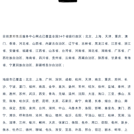
福建省漳州市龙文区步港路萧邦售后服务中心（需提前预约）
江苏省常州市新北区龙锦路1590号现代传媒中心5号楼10层1008室萧邦售后服务中心（需提前预约）
江苏省淮安市清江浦区淮海北路萧邦售后服务中心（需提前预约）
江苏省连云港市海州区通灌北路萧邦售后服务中心（需提前预约）
江苏省南京市秦淮区中山南路1号南京中心22层22-C1-C3室萧邦售后服务中心（需提前预约）
目前
萧邦售后
服务中心网点已覆盖全国34个省级行政区：北京、上海、天津、重庆、澳
江苏省宿迁市宿城区西湖路萧邦售后服务中心（需提前预约）
门、香港、河北省、山西省、内蒙古自治区、辽宁省、吉林省、黑龙江省、江苏省、浙江
省、安徽省、福建省、江西省、山东省、台湾省、河南省、湖北省、湖南省、广东省、广
江苏省泰州市海陵区永定东路399号置地商务中心东塔（华润万象城）17层1706室萧邦售后服务中心（需提前预约）
西壮族自治区、海南省、四川省、贵州省、云南省、西藏自治区、陕西省、甘肃省、青海
江苏省徐州市鼓楼区淮海东路29号苏宁广场IFC国际金融中心35层3508室萧邦售后服务中心（需提前预约）
省、宁夏回族自治区、新疆维吾尔自治区；
江苏省盐城市盐都区世纪大道5号盐城金融城写字楼1号楼16层1604室萧邦售后服务中心（需提前预约）
江苏省扬州市邗江区国展路29号星耀天地写字楼1号楼18层1803室萧邦售后服务中心（需提前预约）
地级市已覆盖：北京、上海、广州、深圳、成都、杭州、天津、南京、重庆、郑州、长
江苏省镇江市京口区中山东路萧邦售后服务中心（需提前预约）
沙、宁波、厦门、福州、南昌、金华、嘉兴、扬州、常州、绍兴、徐州、盐城、泰州、济
江西省抚州市临川区赣东大道萧邦售后服务中心（需提前预约）
南、惠州、苏州、武汉、西安、青岛、无锡、温州、沈阳、大连、海口、三亚、佛山、东
莞、珠海、哈尔滨、合肥、昆明、太原、石家庄、南宁、南通、长春、烟台、唐山、廊
江西省赣州市章贡区文清路萧邦售后服务中心（需提前预约）
坊、保定、贵阳、泉州、台州、湖州、中山、乌鲁木齐、洛阳、邯郸、秦皇岛、澳门、西
江西省吉安市吉州区井冈山大道萧邦售后服务中心（需提前预约）
宁、潍坊、呼和浩特、沧州、鞍山、赣州、临沂、岳阳、平顶山、镇江、桂林、芜湖、汕
江西省景德镇市珠山区珠山中路萧邦售后服务中心（需提前预约）
头、淄博、兰州、银川、郴州、大庆、张家口、衡阳、焦作、周口、邵阳、亳州、新乡、
江西省九江市浔阳区浔阳路萧邦售后服务中心（需提前预约）
衡水、牡丹江、德州、聊城、包头、淮安、宜昌、许昌、邢台、宿迁、丽水、蚌埠、上