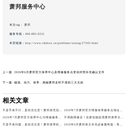
广东省汕头市龙湖区长平路萧邦售后服务中心（需提前预约）
萧邦服务中心
广东省汕尾市城区香洲街道园林社区翠园街萧邦售后服务中心（需提前预约）
广东省韶关市武江区芙蓉新区与老城中心交汇处萧邦售后服务中心（需提前预约）
本文tag：
萧邦
广东省深圳市罗湖区深南东路5001号华润大厦17层1701室萧邦售后服务中心（需提前预约）
广东省阳江市江城区东风一路萧邦售后服务中心（需提前预约）
服务专线：
400-885-0231
广东省云浮市云城区金山路萧邦售后服务中心（需提前预约）
本页链接：
http://www.cdzbwx.cn/problems/xining/27343.html
广东省湛江市赤坎区观海北路萧邦售后服务中心（需提前预约）
广东省肇庆市端州区信安大道与砚都大道交汇处萧邦售后服务中心（需提前预约）
广西壮族自治区百色市右江区中山二路萧邦售后服务中心（需提前预约）
上一篇:
2026年6月萧邦官方保养中心及维修服务点变动对照补充确认文件
广西壮族自治区北海市海城区北京路萧邦售后服务中心（需提前预约）
广西壮族自治区崇左市江州区石景林街道友谊大道与丽川路交汇处萧邦售后服务中心（需提前预约）
下一篇:
磁场、动力、保养…揭秘萧邦走时不准的三大元凶
广西壮族自治区防城港市港口区金花茶大道萧邦售后服务中心（需提前预约）
广西壮族自治区贵港市港北区港城街道布山大道与仙衣路交叉口萧邦售后服务中心（需提前预约）
相关文章
广西壮族自治区桂林市秀峰区红岭路萧邦售后服务中心（需提前预约）
不是手表不行，是你没注意！萧邦表壳划痕深度解析
2026年7月萧邦官方维修保养服务点地址调整与新开补充确认内容
广西壮族自治区河池市金城江区金城江街道朝阳路萧邦售后服务中心（需提前预约）
2026年7月萧邦官方保养中心与维修服务站信息更新完整清单最终公示结束
不用跑维修店！在家也能处理萧邦表带太短的小技巧
广西壮族自治区贺州市八步区城东街道灵峰南路萧邦售后服务中心（需提前预约）
不是手表问题，是你没注意！萧邦表带松动的隐藏原因
2026年6月萧邦表主补充必备最终版：售后网点迁移与新开业