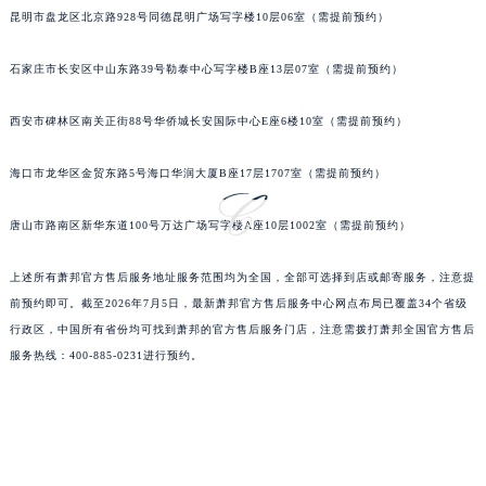
山西省大同市平城区迎宾街萧邦售后服务中心（需提前预约）
昆明市盘龙区北京路928号同德昆明广场写字楼10层06室（需提前预约）
山西省晋城市城区黄华街萧邦售后服务中心（需提前预约）
山西省晋中市榆次区顺城街萧邦售后服务中心（需提前预约）
石家庄市长安区中山东路39号勒泰中心写字楼B座13层07室（需提前预约）
山西省临汾市尧都区解放路萧邦售后服务中心（需提前预约）
西安市碑林区南关正街88号华侨城长安国际中心E座6楼10室（需提前预约）
山西省吕梁市离石区永宁中路与建设街交叉口萧邦售后服务中心（需提前预约）
山西省朔州市朔城区怡西路与鄯阳西街交汇处萧邦售后服务中心（需提前预约）
海口市龙华区金贸东路5号海口华润大厦B座17层1707室（需提前预约）
山西省忻州市忻府区和平东街与七一南路交叉口萧邦售后服务中心（需提前预约）
山西省阳泉市郊区平阳东街与新城大道交叉口萧邦售后服务中心（需提前预约）
唐山市路南区新华东道100号万达广场写字楼A座10层1002室（需提前预约）
山西省运城市盐湖区河东街萧邦售后服务中心（需提前预约）
山西省长治市潞州区英雄中路萧邦售后服务中心（需提前预约）
上述所有萧邦官方售后服务地址服务范围均为全国，全部可选择到店或邮寄服务，注意提
前预约即可。截至2026年7月5日，最新萧邦官方售后服务中心网点布局已覆盖34个省级
山西省太原市迎泽区迎泽街道解放路15号亨得利名表维修授权店3楼萧邦售后服务中心（需提前预约）
行政区，中国所有省份均可找到萧邦的官方售后服务门店，注意需拨打萧邦全国官方售后
天津市和平区赤峰道136号天津国际金融中心26层2603室萧邦售后服务中心（需提前预约）
服务热线：400-885-0231进行预约。
安徽省安庆市迎江区人民路萧邦售后服务中心（需提前预约）
安徽省蚌埠市蚌山区淮河路萧邦售后服务中心（需提前预约）
安徽省亳州市谯城区魏武大道萧邦售后服务中心（需提前预约）
安徽省池州市贵池区长江路萧邦售后服务中心（需提前预约）