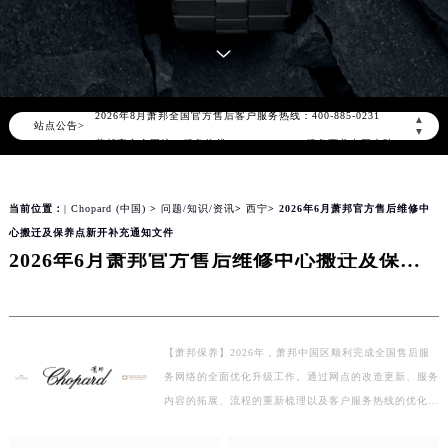
知识/资讯
2026年8月萧邦中国区售后服务网络优化升级公告
2026年8月萧邦全国官方售后客户服务热线：400-885-0231
▲
站点公告>
▼
萧邦官方全国统一服务热线400-885-0231，服务覆盖中国大陆、香港、澳门、台湾全部区域（非大陆需加拨“+86”）
2026年8月萧邦售后服务中心最新网点地址：
北京市朝阳区建国门外大街甲6号华熙国际中心写字楼D座11层1102室（北京总部）（需提前预约）
当前位置：
| Chopard (中国)
>
问题/知识/资讯
>
西宁
> 2026年6月萧邦官方售后维修中
北京市东城区东长安街1号东方广场写字楼W3座6层602室（需提前预约）
心搬迁及保养点新开补充通知文件
2026年6月萧邦官方售后维修中心搬迁及保养点新开补充通知文件
天津市和平区赤峰道136号天津国际金融中心写字楼26层2603室（需提前预约）
上海市徐汇区虹桥路3号港汇中心写字楼2座37层3705室（需提前预约）
上海市黄浦区南京东路299号宏伊国际广场写字楼8层806室（需提前预约）
南京市秦淮区中山南路1号（新街口）南京中心写字楼22层C1-1室（需提前预约）
【萧邦保养】2026年，萧邦中国区顺利完成全国售后服
常州市新北区龙锦路1590号现代传媒中心写字楼5号楼10层1008室（需提前预约）
务网络的全面优化升级工作。通过网点的改造更新、服务
徐州市鼓楼区淮海东路29号苏宁广场IFC国际金融中心写字楼35层3508室（需提前预约）
内容的拓展、流程的重新梳理以及客户服务热线的优化等
扬州市邗江区国展路29号星耀天地写字楼1号楼18层1803室（需提前预约）
多项举措，构建起了一个覆盖全国、规范有序且便捷高