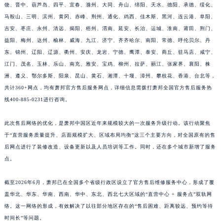
江西省南昌市红谷滩新区红谷中大道998号绿地双子塔（中央广场）A1座办公楼14层1407室萧邦售后服务中心（需提前预约）
饶、晋中、葫芦岛、四平、宜春、滁州、大同、舟山、绵阳、天水、德阳、承德、绥化、
江西省萍乡市安源区萍安北大道与康庄路交叉口萧邦售后服务中心（需提前预约）
马鞍山、三明、滨州、黄冈、赤峰、荆州、通化、鸡西、佳木斯、黑河、连云港、阜阳、
吉安、枣庄、永州、清远、揭阳、梧州、渭南、延安、长治、运城、淮南、莆田、荆门、
江西省上饶市信州区滨江西路萧邦售后服务中心（需提前预约）
益阳、梅州、达州、榆林、威海、九江、济宁、齐齐哈尔、南阳、常德、呼伦贝尔、丹
江西省新余市渝水区北湖西路萧邦售后服务中心（需提前预约）
东、锦州、辽阳、辽源、衢州、安庆、龙岩、宁德、鹰潭、泰安、商丘、驻马店、咸宁、
江西省宜春市袁州区中山中路萧邦售后服务中心（需提前预约）
江门、茂名、玉林、乐山、南充、雅安、宝鸡、柳州、拉萨、丽江、张家界、襄阳、株
江西省鹰潭市月湖区胜利东路萧邦售后服务中心（需提前预约）
洲、遵义、鄂尔多斯、阳泉、昆山、黄石、湘潭、十堰、漳州、攀枝花、香港、台北等，
山东省德州市德城区东风中路萧邦售后服务中心（需提前预约）
共计360+网点，均有萧邦官方售后服务网点，详细信息需拨打萧邦全国官方售后服务热
山东省东营市东营区济南路萧邦售后服务中心（需提前预约）
线400-885-0231进行咨询。
山东省济南市历下区经十路11111号华润中心写字楼（万象城）15层1508室萧邦售后服务中心（需提前预约）
此次售后网络的优化，是萧邦中国区近年来规模较大的一次服务升级行动。该行动聚焦
山东省济宁市任城区太白楼路萧邦售后服务中心（需提前预约）
于“直营服务质量提升、店面规模扩大、区域布局均衡”这三个主要方向，对全国原有的售
山东省莱芜市文化南路8号银座商城名表维修一楼名表维修萧邦售后服务中心（需提前预约）
后网点进行了装修改造、设备更新以及人员培训等工作。同时，还在多个城市新增了服务
山东省临沂市兰山区解放路萧邦售后服务中心（需提前预约）
点。
山东省日照市东港区烟台路萧邦售后服务中心（需提前预约）
山东省泰安市泰山区财源街道泰山大街萧邦售后服务中心（需提前预约）
截至2026年6月，萧邦已在全国多个省级行政区设立了官方售后维修服务中心，形成了覆
盖华北、华东、华南、西南、华中、东北、西北七大区域的“直营中心 + 服务点”双轨网
山东省威海市环翠区新威海路89号振华商厦一楼名表维修萧邦售后服务中心（需提前预约）
络。这一网络的形成，有效解决了以往部分地区存在的“售后困难、距离较远、预约等待
山东省潍坊市奎文区东风东街萧邦售后服务中心（需提前预约）
时间长”等问题。