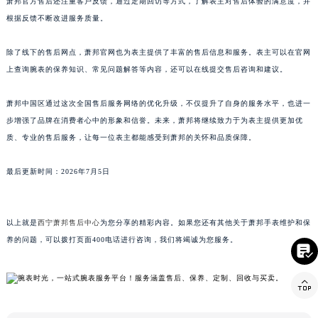
萧邦官方售后还注重客户反馈，通过定期回访等方式，了解表主对售后体验的满意度，并
澳门特别行政区花王堂区大三巴商圈萧邦售后服务中心（需提前预约）
根据反馈不断改进服务质量。
澳门特别行政区嘉模堂区官也街萧邦售后服务中心（需提前预约）
澳门省路氹城市金光大道萧邦售后服务中心（需提前预约）
除了线下的售后网点，萧邦官网也为表主提供了丰富的售后信息和服务。表主可以在官网
澳门特别行政区望德堂区塔石广场萧邦售后服务中心（需提前预约）
上查询腕表的保养知识、常见问题解答等内容，还可以在线提交售后咨询和建议。
福建省福州市鼓楼区五四路128-1号恒力城写字楼15层03室萧邦售后服务中心（需提前预约）
福建省厦门市思明区湖滨东路95号万象城华润大厦B座11层1104室萧邦售后服务中心（需提前预约）
萧邦中国区通过这次全国售后服务网络的优化升级，不仅提升了自身的服务水平，也进一
步增强了品牌在消费者心中的形象和信誉。未来，萧邦将继续致力于为表主提供更加优
广东省潮州市潮安区新风路与潮汕路交汇处萧邦售后服务中心（需提前预约）
质、专业的售后服务，让每一位表主都能感受到萧邦的关怀和品质保障。
广东省广州市天河区天河路230号万菱汇国际中心A塔7层704室萧邦售后服务中心（需提前预约）
广东省广州市越秀区环市东路371-375号世界贸易中心大厦南塔15层1507室萧邦售后服务中心（需提前预约）
最后更新时间：2026年7月5日
广东省河源市源城区越王大道萧邦售后服务中心（需提前预约）
广东省惠州市惠城区江北文昌一路7号华贸大厦1座30层3005室萧邦售后服务中心（需提前预约）
广东省江门市蓬江区广场西路萧邦售后服务中心（需提前预约）
以上就是
西宁萧邦售后中心
为您分享的精彩内容。如果您还有其他关于萧邦手表维护和保
养的问题，可以拨打页面400电话进行咨询，我们将竭诚为您服务。
广东省揭阳市榕城进贤门步行街萧邦售后服务中心（需提前预约）

广东省茂名市电白区水东街道迎宾大道萧邦售后服务中心（需提前预约）
广东省梅州市梅江区金燕大道萧邦售后服务中心（需提前预约）

广东省清远市清城区湖西路萧邦售后服务中心（需提前预约）