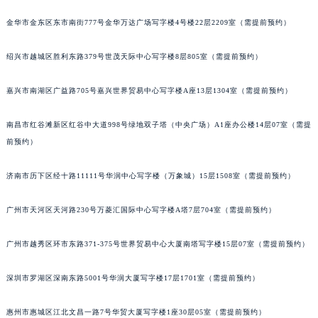
南宁市青秀区金湖路59号地王大厦12楼1224室（需提前预约）
合肥市蜀山区潜山路111号万象城华润大厦B座12楼03室（需提前预约）
金华市金东区东市南街777号金华万达广场写字楼4号楼22层2209室（需提前预约）
泉州市丰泽区宝洲路729号浦西万达中心写字楼A座7楼709室（需提前预约）
绍兴市越城区胜利东路379号世茂天际中心写字楼8层805室（需提前预约）
青岛市南区山东路6号华润大厦B座22层04室（需提前预约）
烟台市芝罘区胜利路139号万达金融中心A座907室（需提前预约）
嘉兴市南湖区广益路705号嘉兴世界贸易中心写字楼A座13层1304室（需提前预约）
长春市朝阳区西安大路727号中银大厦A座(旺进大厦)18层09室（需提前预约）
贵阳市南明区都司高架桥路33号亨特国际金融中心14楼14D（需提前预约）
南昌市红谷滩新区红谷中大道998号绿地双子塔（中央广场）A1座办公楼14层07室（需提
昆明市盘龙区北京路928号同德昆明广场写字楼10层06室（需提前预约）
前预约）
石家庄市长安区中山东路39号勒泰中心写字楼B座13层07室（需提前预约）
济南市历下区经十路11111号华润中心写字楼（万象城）15层1508室（需提前预约）
西安市碑林区南关正街88号华侨城长安国际中心E座6楼10室（需提前预约）
海口市龙华区金贸东路5号海口华润大厦B座17层1707室（需提前预约）
广州市天河区天河路230号万菱汇国际中心写字楼A塔7层704室（需提前预约）
唐山市路南区新华东道100号万达广场写字楼A座10层1002室（需提前预约）
台州市椒江区东海大道1800号腾达中心东1幢20楼2002室（需提前预约）
广州市越秀区环市东路371-375号世界贸易中心大厦南塔写字楼15层07室（需提前预约）
内蒙古自治区呼和浩特市玉泉区大学西街70号华润万象城写字楼（鄂尔多斯大厦）23层2326室（需提前预约）
深圳市罗湖区深南东路5001号华润大厦写字楼17层1701室（需提前预约）
甘肃省兰州市七里河区西津西路16号兰州中心写字楼21层2102室（需提前预约）
重庆市解放碑渝中区民权路28号英利国际金融中心写字楼20层01室（需提前预约）
惠州市惠城区江北文昌一路7号华贸大厦写字楼1座30层05室（需提前预约）