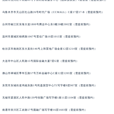
吉林省四平市铁东区紫气大路与南九经街交汇处萧邦售后服务中心（需提前预约）
吉林省松原市宁江区五环大街萧邦售后服务中心（需提前预约）
乌鲁木齐市天山区红山路26号时代广场（CCMALL）C座17层17-B（需提前预约）
吉林省通化市东昌区环通乡江南大街萧邦售后服务中心（需提前预约）
吉林省延边市延吉市解放路萧邦售后服务中心（需提前预约）
台州市椒江区东海大道1800号腾达中心东1幢20楼2002室（需提前预约）
辽宁省鞍山市铁东区站前街萧邦售后服务中心（需提前预约）
辽宁省本溪市平山区胜利路萧邦售后服务中心（需提前预约）
温州市鹿城区锦绣路1067号置信广场10层1015室（需提前预约）
辽宁省朝阳市双塔区新华路萧邦售后服务中心（需提前预约）
哈尔滨市南岗区东大直街146号上和置地广场金座12层1214室（需提前预约）
辽宁省丹东市振兴区七经街萧邦售后服务中心（需提前预约）
辽宁省抚顺市新抚区东一路萧邦售后服务中心（需提前预约）
大连市中山区人民路15号国际金融大厦7层G室（需提前预约）
辽宁省阜新市海州区解放大街萧邦售后服务中心（需提前预约）
辽宁省葫芦岛市连山区中央路萧邦售后服务中心（需提前预约）
佛山市禅城区季华五路57号万科金融中心C座12层1205室（需提前预约）
辽宁省锦州市古塔区中央大街萧邦售后服务中心（需提前预约）
东莞市东城街道鸿福东路1号民盈国贸中心T1写字楼9层907室（需提前预约）
辽宁省辽阳市白塔区新运大街萧邦售后服务中心（需提前预约）
辽宁省盘锦市兴隆台区石油大街萧邦售后服务中心（需提前预约）
无锡市梁溪区人民中路139号恒隆广场写字楼1座11层1104室（需提前预约）
辽宁省铁岭市银州区南马路萧邦售后服务中心（需提前预约）
辽宁省营口市站前区市府路与渤海大街交叉口萧邦售后服务中心（需提前预约）
南通市崇川区工农路57号圆融广场写字楼16层1603室（需提前预约）