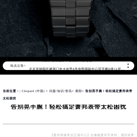
2026年8月萧邦中国区售后服务网络优化升级公告
2026年8月萧邦全国官方售后客户服务热线：400-885-0231
萧邦官方全国统一服务热线400-885-0231，服务覆盖中国大陆、香港、澳门、台湾全部区域（非大陆需加拨“+86”）
2026年8月萧邦售后服务中心最新网点地址：
▲
站点公告>
北京市朝阳区建国门外大街甲6号华熙国际中心写字楼D座11层1102室（北京总部）（需提前预约）
▼
北京市东城区东长安街1号东方广场写字楼W3座6层602室（需提前预约）
天津市和平区赤峰道136号天津国际金融中心写字楼26层2603室（需提前预约）
当前位置：
| Chopard (中国)
>
问题/知识/资讯
>
襄阳
> 告别晃手腕！轻松搞定萧邦表带
上海市徐汇区虹桥路3号港汇中心写字楼2座37层3705室（需提前预约）
太松困扰
上海市黄浦区南京东路299号宏伊国际广场写字楼8层806室（需提前预约）
告别晃手腕！轻松搞定萧邦表带太松困扰
南京市秦淮区中山南路1号（新街口）南京中心写字楼22层C1-1室（需提前预约）
常州市新北区龙锦路1590号现代传媒中心写字楼5号楼10层1008室（需提前预约）
徐州市鼓楼区淮海东路29号苏宁广场IFC国际金融中心写字楼35层3508室（需提前预约）
扬州市邗江区国展路29号星耀天地写字楼1号楼18层1803室（需提前预约）
【萧邦维修售后正规中心】在佩戴萧邦手表时，遇到表带