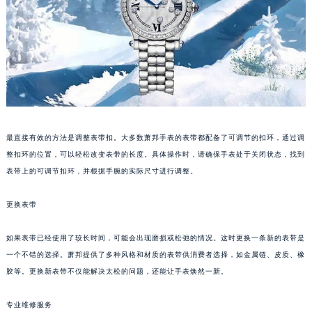
重庆市江北区观音桥步行街2号融恒时代广场写字楼9层902室（需提前预约）
长沙市芙蓉区定王台街道建湘路393号世茂环球金融中心写字楼（芙蓉广场）10层13室（需提前预约）
郑州市二七区铭功路10号华润大厦写字楼29层2905室（需提前预约）
太原市迎泽区解放路15号亨得利名表服务中心（品牌授权店）3层整层（需提前预约）
沈阳市沈河区中街路137号亨得利名表服务中心（品牌授权店）1层整层（需提前预约）
沈阳市沈河区中街路83号亨得利名表服务中心（品牌授权店）1层整层（需提前预约）
乌鲁木齐市天山区红山路26号时代广场（CCMALL）C座17层17-B（需提前预约）
最直接有效的方法是调整表带扣。大多数萧邦手表的表带都配备了可调节的扣环，通过调
温州市鹿城区锦绣路1067号置信广场10层1015室（需提前预约）
整扣环的位置，可以轻松改变表带的长度。具体操作时，请确保手表处于关闭状态，找到
哈尔滨市道里区友谊西路600号富力中心T2座写字楼29层03室（需提前预约）
表带上的可调节扣环，并根据手腕的实际尺寸进行调整。
大连市中山区人民路15号国际金融大厦7层G室（需提前预约）
更换表带
佛山市禅城区季华五路57号万科金融中心C座12层1205室（需提前预约）
东莞市东城街道鸿福东路1号民盈国贸中心T1写字楼9层907室（需提前预约）
如果表带已经使用了较长时间，可能会出现磨损或松弛的情况。这时更换一条新的表带是
无锡市梁溪区人民中路139号恒隆广场写字楼1座11层1104室（需提前预约）
一个不错的选择。萧邦提供了多种风格和材质的表带供消费者选择，如金属链、皮质、橡
南通市崇川区工农路57号圆融广场写字楼16层1603室（需提前预约）
胶等。更换新表带不仅能解决太松的问题，还能让手表焕然一新。
苏州市苏州工业园区星港街199号苏州中心办公楼C座22层08室（需提前预约）
专业维修服务
武汉市江汉区解放大道686号世界贸易大厦38层09室（需提前预约）