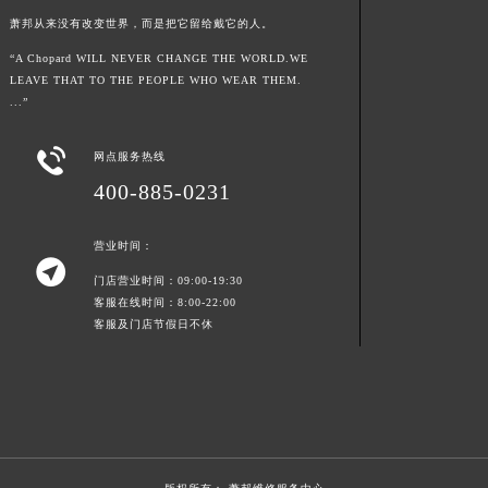
江西省南昌市红谷滩新区红谷中大道998号绿地双子塔（中央广场）A1座办公楼14层1407室萧邦售后服务中心（需提前预约）
萧邦从来没有改变世界，而是把它留给戴它的人。
江西省萍乡市安源区萍安北大道与康庄路交叉口萧邦售后服务中心（需提前预约）
“A Chopard WILL NEVER CHANGE THE WORLD.WE
LEAVE THAT TO THE PEOPLE WHO WEAR THEM.
江西省上饶市信州区滨江西路萧邦售后服务中心（需提前预约）
...”
江西省新余市渝水区北湖西路萧邦售后服务中心（需提前预约）
江西省宜春市袁州区中山中路萧邦售后服务中心（需提前预约）

网点服务热线
江西省鹰潭市月湖区胜利东路萧邦售后服务中心（需提前预约）
400-885-0231
山东省德州市德城区东风中路萧邦售后服务中心（需提前预约）
山东省东营市东营区济南路萧邦售后服务中心（需提前预约）
营业时间：

山东省济南市历下区经十路11111号华润中心写字楼（万象城）15层1508室萧邦售后服务中心（需提前预约）
门店营业时间：09:00-19:30
山东省济宁市任城区太白楼路萧邦售后服务中心（需提前预约）
客服在线时间：8:00-22:00
客服及门店节假日不休
山东省莱芜市文化南路8号银座商城名表维修一楼名表维修萧邦售后服务中心（需提前预约）
山东省临沂市兰山区解放路萧邦售后服务中心（需提前预约）
山东省日照市东港区烟台路萧邦售后服务中心（需提前预约）
山东省泰安市泰山区财源街道泰山大街萧邦售后服务中心（需提前预约）
山东省威海市环翠区新威海路89号振华商厦一楼名表维修萧邦售后服务中心（需提前预约）
山东省潍坊市奎文区东风东街萧邦售后服务中心（需提前预约）