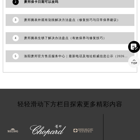
2
萧邦保卡日期可以改吗
福建省漳州市龙文区步港路萧邦售后服务中心（需提前预约）
江苏省常州市新北区龙锦路1590号现代传媒中心5号楼10层1008室萧邦售后服务中心（需提前预约）
3
萧邦腕表外观有划痕解决方法盘点（修复技巧与日常保养建议）
江苏省淮安市清江浦区淮海北路萧邦售后服务中心（需提前预约）
江苏省连云港市海州区通灌北路萧邦售后服务中心（需提前预约）
4
萧邦腕表生锈了解决办法盘点（有效保养与修复技巧）
江苏省南京市秦淮区中山南路1号南京中心22层22-C1-C3室萧邦售后服务中心（需提前预约）

江苏省宿迁市宿城区西湖路萧邦售后服务中心（需提前预约）
5
洛阳萧邦官方售后服务中心｜最新电话及地址权威信息公示（2026年6月更新）
江苏省泰州市海陵区永定东路399号置地商务中心东塔（华润万象城）17层1706室萧邦售后服务中心（需提前预约）

江苏省徐州市鼓楼区淮海东路29号苏宁广场IFC国际金融中心35层3508室萧邦售后服务中心（需提前预约）
江苏省盐城市盐都区世纪大道5号盐城金融城写字楼1号楼16层1604室萧邦售后服务中心（需提前预约）
江苏省扬州市邗江区国展路29号星耀天地写字楼1号楼18层1803室萧邦售后服务中心（需提前预约）
江苏省镇江市京口区中山东路萧邦售后服务中心（需提前预约）
江西省抚州市临川区赣东大道萧邦售后服务中心（需提前预约）
轻轻滑动下方栏目探索更多精彩内容
江西省赣州市章贡区文清路萧邦售后服务中心（需提前预约）
江西省吉安市吉州区井冈山大道萧邦售后服务中心（需提前预约）
江西省景德镇市珠山区珠山中路萧邦售后服务中心（需提前预约）
江西省九江市浔阳区浔阳路萧邦售后服务中心（需提前预约）