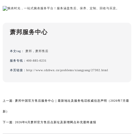
黑龙江省大庆市萨尔图区会战大街萧邦售后服务中心（需提前预约）
黑龙江省鹤岗市向阳区红军路萧邦售后服务中心（需提前预约）
黑龙江省黑河市爱辉区中央街萧邦售后服务中心（需提前预约）
萧邦服务中心
黑龙江省鸡西市鸡冠区红军路萧邦售后服务中心（需提前预约）
黑龙江省佳木斯市向阳区长安路萧邦售后服务中心（需提前预约）
黑龙江省牡丹江市东安区太平路萧邦售后服务中心（需提前预约）
本文tag：
萧邦
，
萧邦售后
黑龙江省七台河市桃山区大同街萧邦售后服务中心（需提前预约）
服务专线：
400-885-0231
黑龙江省齐齐哈尔市龙沙区龙华路萧邦售后服务中心（需提前预约）
本页链接：
http://www.cdzbwx.cn/problems/xiangyang/27302.html
黑龙江省双鸭山市尖山区新兴大街萧邦售后服务中心（需提前预约）
黑龙江省绥化市北林区新华街与康庄路交叉口萧邦售后服务中心（需提前预约）
黑龙江省伊春市伊美区通河路萧邦售后服务中心（需提前预约）
吉林省白城市洮北区明仁南街萧邦售后服务中心（需提前预约）
上一篇:
萧邦中国官方售后服务中心｜最新地址及服务电话权威信息声明（2026年7月最
吉林省白山市浑江区浑江大街萧邦售后服务中心（需提前预约）
新）
吉林省吉林市船营区河南街萧邦售后服务中心（需提前预约）
下一篇:
2026年6月萧邦官方售后点新址及新增网点补充最终速报
吉林省辽源市龙山区人民大街萧邦售后服务中心（需提前预约）
吉林省梅河口市新华街道梅河大街萧邦售后服务中心（需提前预约）