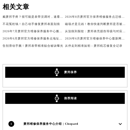
相关文章
吉林省四平市铁东区紫气大路与南九经街交汇处萧邦售后服务中心（需提前预约）
吉林省松原市宁江区五环大街萧邦售后服务中心（需提前预约）
戴萧邦手疼？很可能是表带没调对，速看解决方案
2026年8月萧邦官方保养维修服务点迁移与新设网点补充确认
吉林省通化市东昌区环通乡江南大街萧邦售后服务中心（需提前预约）
不花冤枉钱！自己动手修复萧邦表面划痕
磁场才是元凶！教你快速判断萧邦是否被磁化
吉林省延边市延吉市解放路萧邦售后服务中心（需提前预约）
2026年7月萧邦官方维修保养服务中心搬迁与新设点补充确认内容公开
从划痕到裂纹：萧邦表壳损伤等级与对应方案
辽宁省鞍山市铁东区站前街萧邦售后服务中心（需提前预约）
2026年6月萧邦官方维修保养服务点地址最终调整与新开速览最终定稿
2026年6月萧邦官方维修保养中心最新网点列表补充版（含迁址新开）
告别滑动手腕！萧邦表带精准贴合秘诀曝光
从停走到精准如初：萧邦机芯修复全记录
辽宁省本溪市平山区胜利路萧邦售后服务中心（需提前预约）
辽宁省朝阳市双塔区新华路萧邦售后服务中心（需提前预约）
辽宁省丹东市振兴区七经街萧邦售后服务中心（需提前预约）
辽宁省抚顺市新抚区东一路萧邦售后服务中心（需提前预约）
萧邦保养
辽宁省阜新市海州区解放大街萧邦售后服务中心（需提前预约）
辽宁省葫芦岛市连山区中央路萧邦售后服务中心（需提前预约）
辽宁省锦州市古塔区中央大街萧邦售后服务中心（需提前预约）
推荐阅读
辽宁省辽阳市白塔区新运大街萧邦售后服务中心（需提前预约）
辽宁省盘锦市兴隆台区石油大街萧邦售后服务中心（需提前预约）
辽宁省铁岭市银州区南马路萧邦售后服务中心（需提前预约）
1
萧邦维修保养服务中心介绍 | Chopard
辽宁省营口市站前区市府路与渤海大街交叉口萧邦售后服务中心（需提前预约）