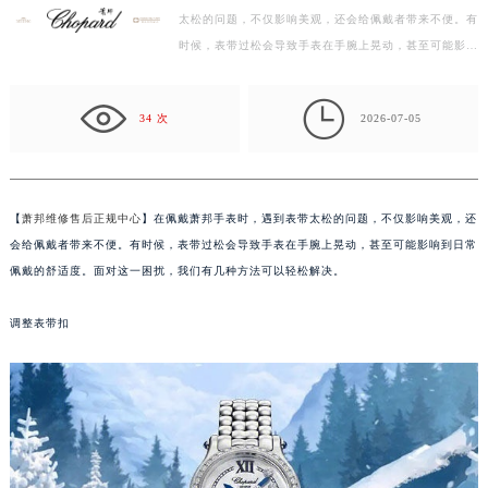
太松的问题，不仅影响美观，还会给佩戴者带来不便。有
盐城市盐都区世纪大道5号盐城金融城写字楼1号楼16层1604室（需提前预约）
时候，表带过松会导致手表在手腕上晃动，甚至可能影响
泰州市海陵区永定东路399号置地商务中心东塔写字楼（华润万象城）17层1706室（需提前预约）
到日常佩戴的舒适度。面对这一困扰，我们有几种方法…
宁波市江北区大闸南路500号来福士广场办公楼20层2009室（需提前预约）

杭州市上城区钱江路1366号华润大厦写字楼A座5层503-5室（需提前预约）
34 次
2026-07-05
金华市金东区东市南街777号金华万达广场写字楼4号楼22层2209室（需提前预约）
绍兴市越城区胜利东路379号世茂天际中心写字楼8层805室（需提前预约）
嘉兴市南湖区广益路705号嘉兴世界贸易中心写字楼A座13层1304室（需提前预约）
【
萧邦维修售后正规中心
】在佩戴萧邦手表时，遇到表带太松的问题，不仅影响美观，还
南昌市红谷滩新区红谷中大道998号绿地双子塔（中央广场）A1座办公楼14层07室（需提前预约）
会给佩戴者带来不便。有时候，表带过松会导致手表在手腕上晃动，甚至可能影响到日常
济南市历下区经十路11111号华润中心写字楼（万象城）15层1508室（需提前预约）
佩戴的舒适度。面对这一困扰，我们有几种方法可以轻松解决。
广州市天河区天河路230号万菱汇国际中心写字楼A塔7层704室（需提前预约）
调整表带扣
广州市越秀区环市东路371-375号世界贸易中心大厦南塔写字楼15层07室（需提前预约）
深圳市罗湖区深南东路5001号华润大厦写字楼17层1701室（需提前预约）
惠州市惠城区江北文昌一路7号华贸大厦写字楼1座30层05室（需提前预约）
厦门市思明区湖滨东路95号华润大厦写字楼B座11层1104室（需提前预约）
福州市鼓楼区五四路128-1号恒力城写字楼15层03室（需提前预约）
成都市锦江区人民东路6号SAC东原中心写字楼24层2406B室（需提前预约）