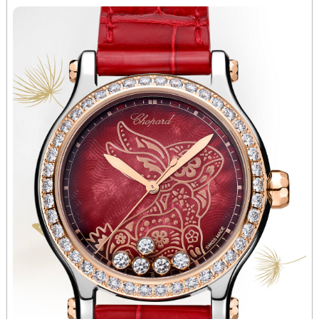
辽宁省沈阳市沈河区中街路137号亨得利名表维修授权店1楼萧邦售后服务中心（需提前预约）
辽宁省沈阳市沈河区中街路83号亨得利名表维修授权店1楼萧邦售后服务中心（需提前预约）
北京市朝阳区建国门外大街甲6号华熙国际中心D座11层1102室萧邦售后服务中心（北京总部）（需提前预约）
北京市东城区东长安街1号王府井东方广场W3座6层602室萧邦售后服务中心（需提前预约）
河北省保定市竞秀区朝阳北大街北国先天下萧邦售后服务中心（需提前预约）
内蒙古自治区阿拉善盟市左旗土尔扈特大街萧邦售后服务中心（需提前预约）
内蒙古自治区巴彦淖尔市临河区新华街萧邦售后服务中心（需提前预约）
内蒙古自治区包头市青山区幸福路甲3号王府井百货名表维修萧邦售后服务中心（需提前预约）
内蒙古自治区赤峰市红山区哈达街萧邦售后服务中心（需提前预约）
内蒙古自治区鄂尔多斯市东胜区伊金霍洛街萧邦售后服务中心（需提前预约）
内蒙古自治区呼伦贝尔市海拉尔区中央街萧邦售后服务中心（需提前预约）
内蒙古自治区通辽市科尔沁区明仁大街萧邦售后服务中心（需提前预约）
内蒙古自治区乌海市海勃湾区人民南路萧邦售后服务中心（需提前预约）
内蒙古自治区乌兰察布市集宁区恩和大街萧邦售后服务中心（需提前预约）
内蒙古自治区锡林郭勒盟市锡林浩特市光明街与额尔敦路交叉口萧邦售后服务中心（需提前预约）
内蒙古自治区兴安盟市乌兰浩特市兴安大街萧邦售后服务中心（需提前预约）