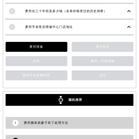
安徽省滁州市琅琊区南谯北路萧邦售后服务中心（需提前预约）
8
萧邦在三十年前卖多少钱（名表价格变迁的历史洞察）
安徽省阜阳市颍州区颍州北路萧邦售后服务中心（需提前预约）
安徽省淮北市相山区淮海路萧邦售后服务中心（需提前预约）
9
萧邦手表售后维修中心门店地址
安徽省淮南市田家庵区国庆中路萧邦售后服务中心（需提前预约）
安徽省黄山市屯溪区黄山西路萧邦售后服务中心（需提前预约）
萧邦维修
萧邦售后
安徽省六安市金安区解放中路萧邦售后服务中心（需提前预约）
安徽省马鞍山市雨山区湖南西路萧邦售后服务中心（需提前预约）
沧州
萧邦，手表维修
安徽省宿州市埇桥区人民中路萧邦售后服务中心（需提前预约）
萧邦手表调整时间
包头
安徽省铜陵市铜官区石城大道萧邦售后服务中心（需提前预约）
安徽省芜湖市镜湖区中山路步行街萧邦售后服务中心（需提前预约）
安徽省宣城市宣州区叠嶂西路萧邦售后服务中心（需提前预约）
随机推荐
福建省龙岩市新罗区九一南路萧邦售后服务中心（需提前预约）
福建省南平市建阳区人民西路萧邦售后服务中心（需提前预约）
福建省宁德市蕉城区天湖东路萧邦售后服务中心（需提前预约）
1
萧邦腕表表蒙子坏了处理方法
福建省莆田市城厢区霞林街道荔华东大道萧邦售后服务中心（需提前预约）
福建省三明市三元区东乾二路萧邦售后服务中心（需提前预约）