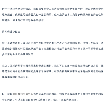
南宁市青秀区金湖路59号地王大厦12楼1224室（需提前预约）
对于一些较为复杂的情况，比如需要专业工具进行调整或者更换部件时，建议寻求专业的
合肥市蜀山区潜山路111号万象城华润大厦B座12楼03室（需提前预约）
维修服务。虽然这可能需要支付一定的费用，但专业的技术人员能够确保操作的安全性和
泉州市丰泽区宝洲路729号浦西万达中心写字楼A座7楼709室（需提前预约）
准确性，避免自行尝试导致手表损坏。
青岛市南区山东路6号华润大厦B座22层04室（需提前预约）
烟台市芝罘区胜利路139号万达金融中心A座907室（需提前预约）
日常保养小贴士
长春市朝阳区西安大路727号中银大厦A座(旺进大厦)18层09室（需提前预约）
除了上述方法外，在日常使用中也应注意对萧邦手表进行适当的保养。例如，在洗澡、游
贵阳市南明区都司高架桥路33号亨特国际金融中心14楼14D（需提前预约）
泳或做剧烈运动时应避免佩戴手表；定期检查并清洁手表表面和表带；保持手部干燥以减
昆明市盘龙区北京路928号同德昆明广场写字楼10层06室（需提前预约）
少汗液对金属部件的腐蚀等。
石家庄市长安区中山东路39号勒泰中心写字楼B座13层07室（需提前预约）
西安市碑林区南关正街88号华侨城长安国际中心E座6楼10室（需提前预约）
总之，面对萧邦手表因表带太松带来的困扰，我们可以从多个角度出发寻找解决方案。无
海口市龙华区金贸东路5号海口华润大厦B座17层1707室（需提前预约）
论是通过简单的自我调整还是寻求专业帮助，在享受精美腕表带来的乐趣的同时也能确保
佩戴体验的舒适与安全。
唐山市路南区新华东道100号万达广场写字楼A座10层1002室（需提前预约）
台州市椒江区东海大道1800号腾达中心东1幢20楼2002室（需提前预约）
内蒙古自治区呼和浩特市玉泉区大学西街70号华润万象城写字楼（鄂尔多斯大厦）23层2326室（需提前预约）
以上就是
襄阳萧邦维修中心
为您分享的精彩内容。如果您还有其他关于萧邦手表维护和保
甘肃省兰州市七里河区西津西路16号兰州中心写字楼21层2102室（需提前预约）
养的问题，可以拨打页面400电话进行咨询，我们将竭诚为您服务。
重庆市解放碑渝中区民权路28号英利国际金融中心写字楼20层01室（需提前预约）