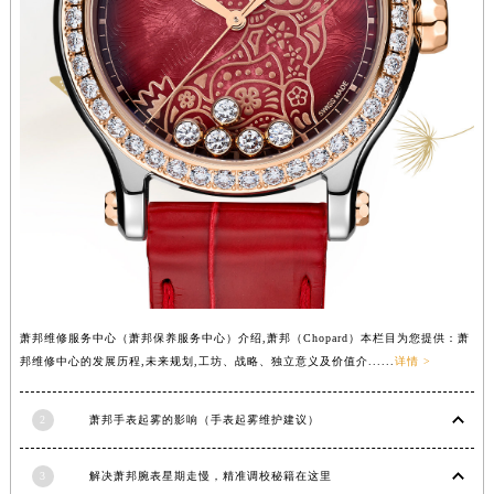
香港特别行政区金钟区中西区金钟道萧邦售后服务中心（需提前预约）
香港特别行政区九龙区油尖旺区弥敦道萧邦售后服务中心（需提前预约）
香港特别行政区铜锣湾区湾仔区轩尼诗道萧邦售后服务中心（需提前预约）
河南省安阳市文峰区解放大道萧邦售后服务中心（需提前预约）
河南省鹤壁市淇滨区九州路萧邦售后服务中心（需提前预约）
河南省济源市沁园街道济水大道萧邦售后服务中心（需提前预约）
河南省焦作市解放区解放路萧邦售后服务中心（需提前预约）
河南省开封市鼓楼区中山路萧邦售后服务中心（需提前预约）
河南省洛阳市西工区中州中路与解放路交叉口萧邦售后服务中心（需提前预约）
河南省漯河市源汇区交通路萧邦售后服务中心（需提前预约）
河南省南阳市宛城区范蠡东路与南都路交叉口萧邦售后服务中心（需提前预约）
萧邦维修服务中心（萧邦保养服务中心）介绍,萧邦（Chopard）本栏目为您提供：萧
河南省平顶山市卫东区建设路萧邦售后服务中心（需提前预约）
邦维修中心的发展历程,未来规划,工坊、战略、独立意义及价值介......
详情 >
河南省濮阳市大华龙区开州路绿城路交叉口萧邦售后服务中心（需提前预约）
河南省三门峡市湖滨区和平路萧邦售后服务中心（需提前预约）
2
萧邦手表起雾的影响（手表起雾维护建议）
河南省商丘市梁园区神火大道萧邦售后服务中心（需提前预约）
河南省新乡市红旗区人民路萧邦售后服务中心（需提前预约）
3
解决萧邦腕表星期走慢，精准调校秘籍在这里