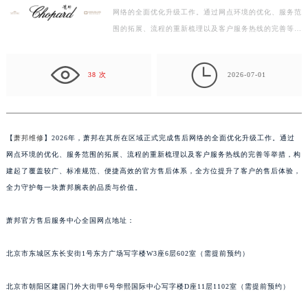
徐州市鼓楼区淮海东路29号苏宁广场IFC国际金融中心写字楼35层3508室（需提前预约）
网络的全面优化升级工作。通过网点环境的优化、服务范
扬州市邗江区国展路29号星耀天地写字楼1号楼18层1803室（需提前预约）
围的拓展、流程的重新梳理以及客户服务热线的完善等举
盐城市盐都区世纪大道5号盐城金融城写字楼1号楼16层1604室（需提前预约）
措，构建起了覆盖较广、标准规范、便捷高效的官方售
泰州市海陵区永定东路399号置地商务中心东塔写字楼（华润万象城）17层1706室（需提前预约）
后…

38 次
2026-07-01
宁波市江北区大闸南路500号来福士广场办公楼20层2009室（需提前预约）
杭州市上城区钱江路1366号华润大厦写字楼A座5层503-5室（需提前预约）
金华市金东区东市南街777号金华万达广场写字楼4号楼22层2209室（需提前预约）
绍兴市越城区胜利东路379号世茂天际中心写字楼8层805室（需提前预约）
【
萧邦维修
】2026年，萧邦在其所在区域正式完成售后网络的全面优化升级工作。通过
嘉兴市南湖区广益路705号嘉兴世界贸易中心写字楼A座13层1304室（需提前预约）
网点环境的优化、服务范围的拓展、流程的重新梳理以及客户服务热线的完善等举措，构
建起了覆盖较广、标准规范、便捷高效的官方售后体系，全方位提升了客户的售后体验，
南昌市红谷滩新区红谷中大道998号绿地双子塔（中央广场）A1座办公楼14层07室（需提前预约）
全力守护每一块萧邦腕表的品质与价值。
济南市历下区经十路11111号华润中心写字楼（万象城）15层1508室（需提前预约）
广州市天河区天河路230号万菱汇国际中心写字楼A塔7层704室（需提前预约）
萧邦官方售后服务中心全国网点地址：
广州市越秀区环市东路371-375号世界贸易中心大厦南塔写字楼15层07室（需提前预约）
深圳市罗湖区深南东路5001号华润大厦写字楼17层1701室（需提前预约）
北京市东城区东长安街1号东方广场写字楼W3座6层602室（需提前预约）
惠州市惠城区江北文昌一路7号华贸大厦写字楼1座30层05室（需提前预约）
北京市朝阳区建国门外大街甲6号华熙国际中心写字楼D座11层1102室（需提前预约）
厦门市思明区湖滨东路95号华润大厦写字楼B座11层1104室（需提前预约）