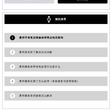
湖南省常德市武陵区人民路萧邦售后服务中心（需提前预约）
湖南省郴州市北湖区国庆北路萧邦售后服务中心（需提前预约）
湖南省衡阳市雁峰区解放路萧邦售后服务中心（需提前预约）
随机推荐
湖南省怀化市鹤城区迎丰中路萧邦售后服务中心（需提前预约）
湖南省娄底市娄星区长青街萧邦售后服务中心（需提前预约）
湖南省邵阳市双清区东风路萧邦售后服务中心（需提前预约）
1
萧邦手表售后维修保养网点电话查询
湖南省湘潭市雨湖区莲城大道萧邦售后服务中心（需提前预约）
湖南省益阳市赫山区桃花仑路萧邦售后服务中心（需提前预约）
2
萧邦表壳坏了解决办法详解
湖南省永州市冷水滩区永州大道与中兴路交叉口萧邦售后服务中心（需提前预约）
湖南省岳阳市岳阳楼区东茅岭路萧邦售后服务中心（需提前预约）
3
萧邦腕表表带掉色处理方法是什么
湖南省张家界市永定区解放路萧邦售后服务中心（需提前预约）
湖南省长沙市芙蓉区建湘路393号世茂环球金融中心写字楼10层1013室萧邦售后服务中心（需提前预约）
4
萧邦腕表生锈了怎么处理（有效修复与保养指南）
湖南省株洲市芦淞区建设南路萧邦售后服务中心（需提前预约）
甘肃省白银市白银区北京路萧邦售后服务中心（需提前预约）
5
萧邦腕表表壳破裂怎么解决
甘肃省定西市安定区解放路萧邦售后服务中心（需提前预约）
甘肃省敦煌市沙州镇阳关中路萧邦售后服务中心（需提前预约）