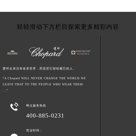
甘肃省合作市人民街萧邦售后服务中心（需提前预约）
甘肃省嘉峪关市雄关区新华中路萧邦售后服务中心（需提前预约）
甘肃省金昌市金川区北京路萧邦售后服务中心（需提前预约）
轻轻滑动下方栏目探索更多精彩内容
甘肃省酒泉市肃州区西大街萧邦售后服务中心（需提前预约）
甘肃省临夏市城南街道团结路萧邦售后服务中心（需提前预约）
甘肃省陇南市武都区人民路萧邦售后服务中心（需提前预约）
甘肃省平凉市崆峒区西大街萧邦售后服务中心（需提前预约）
甘肃省庆阳市西峰区南大街萧邦售后服务中心（需提前预约）
甘肃省天水市秦州区民主路萧邦售后服务中心（需提前预约）
萧邦从来没有改变世界，而是把它留给戴它的人。
甘肃省武威市凉州区迎宾路萧邦售后服务中心（需提前预约）
“A Chopard WILL NEVER CHANGE THE WORLD.WE
LEAVE THAT TO THE PEOPLE WHO WEAR THEM.
甘肃省张掖市甘州区民乐北路萧邦售后服务中心（需提前预约）
...”
宁夏回族自治区固原市原州区文化街萧邦售后服务中心（需提前预约）
宁夏回族自治区石嘴山市大武口区贺兰山路萧邦售后服务中心（需提前预约）

网点服务热线
宁夏回族自治区吴忠市利通区开元大道萧邦售后服务中心（需提前预约）
400-885-0231
宁夏回族自治区银川市兴庆区新华东路97号新百中心C馆一层C1-18号商铺萧邦售后服务中心（需提前预约）
宁夏回族自治区中卫市沙坡头区鼓楼东街萧邦售后服务中心（需提前预约）
营业时间：