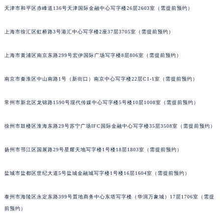
福州市鼓楼区五四路128-1号恒力城写字楼15层03室（需提前预约）
天津市和平区赤峰道136号天津国际金融中心写字楼26层2603室（需提前预约）
成都市锦江区人民东路6号SAC东原中心写字楼24层2406B室（需提前预约）
重庆市江北区观音桥步行街2号融恒时代广场写字楼9层902室（需提前预约）
上海市徐汇区虹桥路3号港汇中心写字楼2座37层3705室（需提前预约）
长沙市芙蓉区定王台街道建湘路393号世茂环球金融中心写字楼（芙蓉广场）10层13室（需提前预约）
郑州市二七区铭功路10号华润大厦写字楼29层2905室（需提前预约）
上海市黄浦区南京东路299号宏伊国际广场写字楼8层806室（需提前预约）
太原市迎泽区解放路15号亨得利名表服务中心（品牌授权店）3层整层（需提前预约）
南京市秦淮区中山南路1号（新街口）南京中心写字楼22层C1-1室（需提前预约）
沈阳市沈河区中街路137号亨得利名表服务中心（品牌授权店）1层整层（需提前预约）
沈阳市沈河区中街路83号亨得利名表服务中心（品牌授权店）1层整层（需提前预约）
常州市新北区龙锦路1590号现代传媒中心写字楼5号楼10层1008室（需提前预约）
乌鲁木齐市天山区红山路26号时代广场（CCMALL）C座17层17-B（需提前预约）
温州市鹿城区锦绣路1067号置信广场10层1015室（需提前预约）
徐州市鼓楼区淮海东路29号苏宁广场IFC国际金融中心写字楼35层3508室（需提前预约）
哈尔滨市道里区友谊西路600号富力中心T2座写字楼29层03室（需提前预约）
扬州市邗江区国展路29号星耀天地写字楼1号楼18层1803室（需提前预约）
大连市中山区人民路15号国际金融大厦7层G室（需提前预约）
佛山市禅城区季华五路57号万科金融中心C座12层1205室（需提前预约）
盐城市盐都区世纪大道5号盐城金融城写字楼1号楼16层1604室（需提前预约）
东莞市东城街道鸿福东路1号民盈国贸中心T1写字楼9层907室（需提前预约）
无锡市梁溪区人民中路139号恒隆广场写字楼1座11层1104室（需提前预约）
泰州市海陵区永定东路399号置地商务中心东塔写字楼（华润万象城）17层1706室（需提
南通市崇川区工农路57号圆融广场写字楼16层1603室（需提前预约）
前预约）