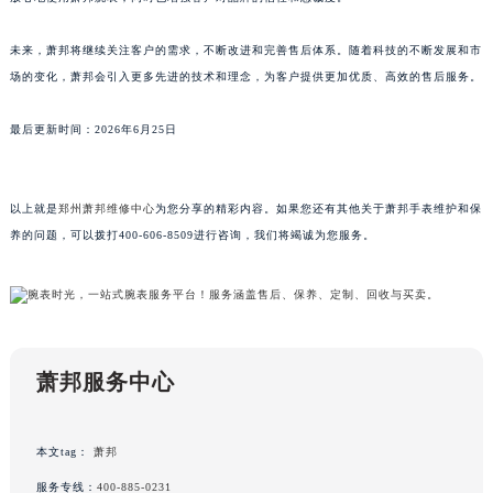
澳门特别行政区风顺堂区南湾大马路萧邦售后服务中心（需提前预约）
澳门特别行政区花地玛堂区关闸广场萧邦售后服务中心（需提前预约）
未来，萧邦将继续关注客户的需求，不断改进和完善售后体系。随着科技的不断发展和市
澳门特别行政区花王堂区大三巴商圈萧邦售后服务中心（需提前预约）
场的变化，萧邦会引入更多先进的技术和理念，为客户提供更加优质、高效的售后服务。
澳门特别行政区嘉模堂区官也街萧邦售后服务中心（需提前预约）
澳门省路氹城市金光大道萧邦售后服务中心（需提前预约）
最后更新时间：2026年6月25日
澳门特别行政区望德堂区塔石广场萧邦售后服务中心（需提前预约）
福建省福州市鼓楼区五四路128-1号恒力城写字楼15层03室萧邦售后服务中心（需提前预约）
以上就是
郑州萧邦维修中心
为您分享的精彩内容。如果您还有其他关于萧邦手表维护和保
福建省厦门市思明区湖滨东路95号万象城华润大厦B座11层1104室萧邦售后服务中心（需提前预约）
养的问题，可以拨打400-606-8509进行咨询，我们将竭诚为您服务。
广东省潮州市潮安区新风路与潮汕路交汇处萧邦售后服务中心（需提前预约）
广东省广州市天河区天河路230号万菱汇国际中心A塔7层704室萧邦售后服务中心（需提前预约）
广东省广州市越秀区环市东路371-375号世界贸易中心大厦南塔15层1507室萧邦售后服务中心（需提前预约）
广东省河源市源城区越王大道萧邦售后服务中心（需提前预约）
广东省惠州市惠城区江北文昌一路7号华贸大厦1座30层3005室萧邦售后服务中心（需提前预约）
萧邦服务中心
广东省江门市蓬江区广场西路萧邦售后服务中心（需提前预约）
广东省揭阳市榕城进贤门步行街萧邦售后服务中心（需提前预约）
本文tag：
萧邦
广东省茂名市电白区水东街道迎宾大道萧邦售后服务中心（需提前预约）
服务专线：
400-885-0231