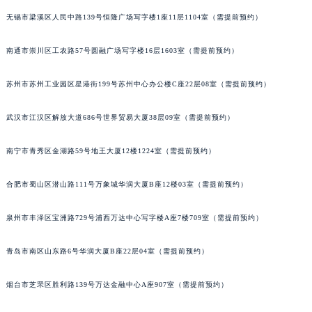
辽宁省铁岭市银州区南马路萧邦售后服务中心（需提前预约）
无锡市梁溪区人民中路139号恒隆广场写字楼1座11层1104室（需提前预约）
辽宁省营口市站前区市府路与渤海大街交叉口萧邦售后服务中心（需提前预约）
辽宁省沈阳市沈河区中街路137号亨得利名表维修授权店1楼萧邦售后服务中心（需提前预约）
南通市崇川区工农路57号圆融广场写字楼16层1603室（需提前预约）
辽宁省沈阳市沈河区中街路83号亨得利名表维修授权店1楼萧邦售后服务中心（需提前预约）
北京市朝阳区建国门外大街甲6号华熙国际中心D座11层1102室萧邦售后服务中心（北京总部）（需提前预约）
苏州市苏州工业园区星港街199号苏州中心办公楼C座22层08室（需提前预约）
北京市东城区东长安街1号王府井东方广场W3座6层602室萧邦售后服务中心（需提前预约）
河北省保定市竞秀区朝阳北大街北国先天下萧邦售后服务中心（需提前预约）
武汉市江汉区解放大道686号世界贸易大厦38层09室（需提前预约）
内蒙古自治区阿拉善盟市左旗土尔扈特大街萧邦售后服务中心（需提前预约）
南宁市青秀区金湖路59号地王大厦12楼1224室（需提前预约）
内蒙古自治区巴彦淖尔市临河区新华街萧邦售后服务中心（需提前预约）
内蒙古自治区包头市青山区幸福路甲3号王府井百货名表维修萧邦售后服务中心（需提前预约）
合肥市蜀山区潜山路111号万象城华润大厦B座12楼03室（需提前预约）
内蒙古自治区赤峰市红山区哈达街萧邦售后服务中心（需提前预约）
内蒙古自治区鄂尔多斯市东胜区伊金霍洛街萧邦售后服务中心（需提前预约）
泉州市丰泽区宝洲路729号浦西万达中心写字楼A座7楼709室（需提前预约）
内蒙古自治区呼伦贝尔市海拉尔区中央街萧邦售后服务中心（需提前预约）
青岛市南区山东路6号华润大厦B座22层04室（需提前预约）
内蒙古自治区通辽市科尔沁区明仁大街萧邦售后服务中心（需提前预约）
内蒙古自治区乌海市海勃湾区人民南路萧邦售后服务中心（需提前预约）
烟台市芝罘区胜利路139号万达金融中心A座907室（需提前预约）
内蒙古自治区乌兰察布市集宁区恩和大街萧邦售后服务中心（需提前预约）