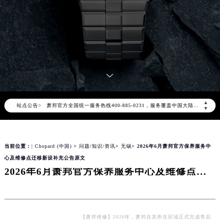
2026年8月萧邦中国区售后服务网络优化升级公告
2026年8月萧邦全国官方售后客户服务热线：400-885-0231
萧邦官方全国统一服务热线400-885-0231，服务覆盖中国大陆、香港、澳门、台湾全部区域（非大陆需加拨“+86”）
▲
站点公告>
▼
2026年8月萧邦售后服务中心最新网点地址：
北京市朝阳区建国门外大街甲6号华熙国际中心写字楼D座11层1102室（北京总部）（需提前预约）
北京市东城区东长安街1号东方广场写字楼W3座6层602室（需提前预约）
当前位置：
| Chopard (中国)
>
问题/知识/资讯
>
无锡
> 2026年6月萧邦官方保养服务中
天津市和平区赤峰道136号天津国际金融中心写字楼26层2603室（需提前预约）
心及维修点迁移新设补充公告原文
上海市徐汇区虹桥路3号港汇中心写字楼2座37层3705室（需提前预约）
2026年6月萧邦官方保养服务中心及维修点迁移新设补充公告原文
上海市黄浦区南京东路299号宏伊国际广场写字楼8层806室（需提前预约）
南京市秦淮区中山南路1号（新街口）南京中心写字楼22层C1-1室（需提前预约）
常州市新北区龙锦路1590号现代传媒中心写字楼5号楼10层1008室（需提前预约）
【萧邦维修】2026年，萧邦在其所在区域正式完成售后