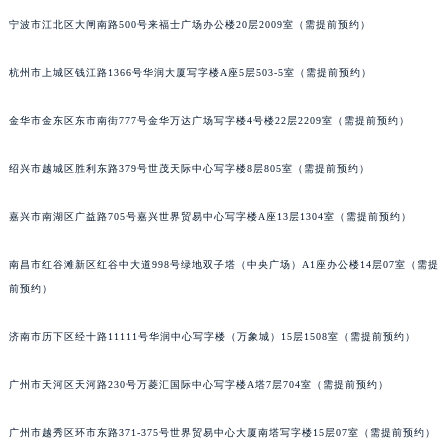
苏州市苏州工业园区星港街199号苏州中心办公楼C座22层08室（需提前预约）
宁波市江北区大闸南路500号来福士广场办公楼20层2009室（需提前预约）
武汉市江汉区解放大道686号世界贸易大厦38层09室（需提前预约）
南宁市青秀区金湖路59号地王大厦12楼1224室（需提前预约）
杭州市上城区钱江路1366号华润大厦写字楼A座5层503-5室（需提前预约）
合肥市蜀山区潜山路111号万象城华润大厦B座12楼03室（需提前预约）
泉州市丰泽区宝洲路729号浦西万达中心写字楼A座7楼709室（需提前预约）
金华市金东区东市南街777号金华万达广场写字楼4号楼22层2209室（需提前预约）
青岛市南区山东路6号华润大厦B座22层04室（需提前预约）
烟台市芝罘区胜利路139号万达金融中心A座907室（需提前预约）
绍兴市越城区胜利东路379号世茂天际中心写字楼8层805室（需提前预约）
长春市朝阳区西安大路727号中银大厦A座(旺进大厦)18层09室（需提前预约）
嘉兴市南湖区广益路705号嘉兴世界贸易中心写字楼A座13层1304室（需提前预约）
贵阳市南明区都司高架桥路33号亨特国际金融中心14楼14D（需提前预约）
昆明市盘龙区北京路928号同德昆明广场写字楼10层06室（需提前预约）
南昌市红谷滩新区红谷中大道998号绿地双子塔（中央广场）A1座办公楼14层07室（需提
石家庄市长安区中山东路39号勒泰中心写字楼B座13层07室（需提前预约）
前预约）
西安市碑林区南关正街88号华侨城长安国际中心E座6楼10室（需提前预约）
海口市龙华区金贸东路5号海口华润大厦B座17层1707室（需提前预约）
济南市历下区经十路11111号华润中心写字楼（万象城）15层1508室（需提前预约）
唐山市路南区新华东道100号万达广场写字楼A座10层1002室（需提前预约）
广州市天河区天河路230号万菱汇国际中心写字楼A塔7层704室（需提前预约）
台州市椒江区东海大道1800号腾达中心东1幢20楼2002室（需提前预约）
内蒙古自治区呼和浩特市玉泉区大学西街70号华润万象城写字楼（鄂尔多斯大厦）23层2326室（需提前预约）
广州市越秀区环市东路371-375号世界贸易中心大厦南塔写字楼15层07室（需提前预约）