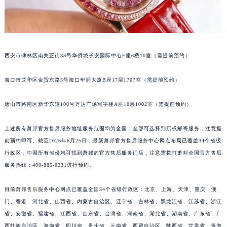
安徽省亳州市谯城区魏武大道萧邦售后服务中心（需提前预约）
安徽省池州市贵池区长江路萧邦售后服务中心（需提前预约）
安徽省滁州市琅琊区南谯北路萧邦售后服务中心（需提前预约）
安徽省阜阳市颍州区颍州北路萧邦售后服务中心（需提前预约）
西安市碑林区南关正街88号华侨城长安国际中心E座6楼10室（需提前预约）
安徽省淮北市相山区淮海路萧邦售后服务中心（需提前预约）
安徽省淮南市田家庵区国庆中路萧邦售后服务中心（需提前预约）
海口市龙华区金贸东路5号海口华润大厦B座17层1707室（需提前预约）
安徽省黄山市屯溪区黄山西路萧邦售后服务中心（需提前预约）
安徽省六安市金安区解放中路萧邦售后服务中心（需提前预约）
唐山市路南区新华东道100号万达广场写字楼A座10层1002室（需提前预约）
安徽省马鞍山市雨山区湖南西路萧邦售后服务中心（需提前预约）
安徽省宿州市埇桥区人民中路萧邦售后服务中心（需提前预约）
上述所有萧邦官方售后服务地址服务范围均为全国，全部可选择到店或邮寄服务，注意提
前预约即可。截至2026年6月25日，最新萧邦官方售后服务中心网点布局已覆盖34个省级
安徽省铜陵市铜官区石城大道萧邦售后服务中心（需提前预约）
行政区，中国所有省份均可找到萧邦的官方售后服务门店，注意需拨打萧邦全国官方售后
安徽省芜湖市镜湖区中山路步行街萧邦售后服务中心（需提前预约）
服务热线：400-885-0231进行预约。
安徽省宣城市宣州区叠嶂西路萧邦售后服务中心（需提前预约）
福建省龙岩市新罗区九一南路萧邦售后服务中心（需提前预约）
目前
萧邦售后
服务中心网点已覆盖全国34个省级行政区：北京、上海、天津、重庆、澳
福建省南平市建阳区人民西路萧邦售后服务中心（需提前预约）
门、香港、河北省、山西省、内蒙古自治区、辽宁省、吉林省、黑龙江省、江苏省、浙江
福建省宁德市蕉城区天湖东路萧邦售后服务中心（需提前预约）
省、安徽省、福建省、江西省、山东省、台湾省、河南省、湖北省、湖南省、广东省、广
西壮族自治区、海南省、四川省、贵州省、云南省、西藏自治区、陕西省、甘肃省、青海