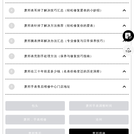
河南省信阳市浉河区东方红大道萧邦售后服务中心（需提前预约）
河南省许昌市魏都区建安大道与八龙路交叉口萧邦售后服务中心（需提前预约）
4
萧邦表耳掉了解决技巧汇总（轻松修复爱表的小妙招）
河南省郑州市二七区民主路10号华润大厦29层2905室萧邦售后服务中心（需提前预约）
河南省周口市川汇区七一路萧邦售后服务中心（需提前预约）
5
萧邦表针掉了解决方法推荐（轻松修复你的爱表）
河南省驻马店市驿城区乐山大道与置地大道交叉口萧邦售后服务中心（需提前预约）

6
萧邦腕表摔坏解决办法汇总（专业修复与日常保养技巧）
湖北省鄂州市鄂城区文星大道萧邦售后服务中心（需提前预约）

湖北省黄冈市黄州区赤壁大道萧邦售后服务中心（需提前预约）
7
萧邦表壳割手处理方法（保养与修复技巧指南）
湖北省黄石市黄石港区武汉路萧邦售后服务中心（需提前预约）
湖北省荆门市东宝中天街步行街萧邦售后服务中心（需提前预约）
8
萧邦在三十年前卖多少钱（名表价格变迁的历史洞察）
湖北省荆州市荆州区荆中路萧邦售后服务中心（需提前预约）
湖北省十堰市茅箭区人民北路萧邦售后服务中心（需提前预约）
9
萧邦手表售后维修中心门店地址
湖北省随州市曾都区青年路萧邦售后服务中心（需提前预约）
湖北省咸宁市咸安区长安大道萧邦售后服务中心（需提前预约）
包头
萧邦手表调整时间
湖北省襄阳市樊城区长虹路与人民路交叉口萧邦售后服务中心（需提前预约）
湖北省孝感市孝南区复兴大道萧邦售后服务中心（需提前预约）
萧邦，手表维修
沧州
湖北省宜昌市西陵区夷陵大道与港窑路萧邦售后服务中心（需提前预约）
萧邦售后
萧邦维修