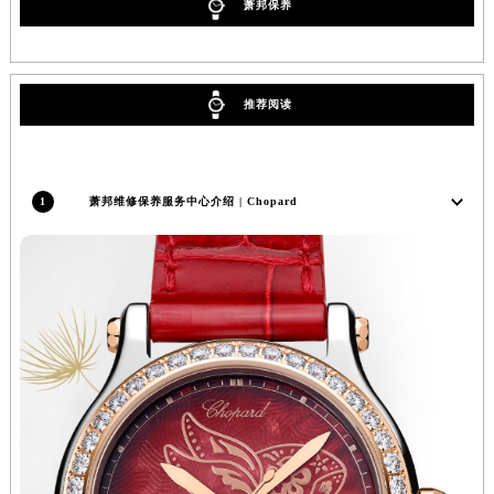
广西壮族自治区河池市金城江区金城江街道朝阳路萧邦售后服务中心（需提前预约）
萧邦保养
广西壮族自治区贺州市八步区城东街道灵峰南路萧邦售后服务中心（需提前预约）
广西壮族自治区来宾市兴宾区桂中大道萧邦售后服务中心（需提前预约）
广西壮族自治区柳州市城中区中山中路萧邦售后服务中心（需提前预约）
推荐阅读
广西壮族自治区钦州市钦南区金海湾东大街萧邦售后服务中心（需提前预约）
广西壮族自治区梧州市万秀区龙湖镇高旺路萧邦售后服务中心（需提前预约）
广西壮族自治区玉林市玉州区金玉路萧邦售后服务中心（需提前预约）
1
萧邦维修保养服务中心介绍 | Chopard
海南省儋州市儋州市那大镇兰洋北路萧邦售后服务中心（需提前预约）
海南省东方市八所镇解放西路萧邦售后服务中心（需提前预约）
海南省琼海市嘉积镇东风路萧邦售后服务中心（需提前预约）
海南省三沙市西沙区西沙群岛永兴岛北京路萧邦售后服务中心（需提前预约）
海南省三亚市吉阳区迎宾路萧邦售后服务中心（需提前预约）
海南省万宁市万城镇解放路萧邦售后服务中心（需提前预约）
海南省文昌市文城镇教育东路萧邦售后服务中心（需提前预约）
海南省五指山市通什镇三月三大道萧邦售后服务中心（需提前预约）
香港特别行政区尖沙咀区油尖旺区广东道萧邦售后服务中心（需提前预约）