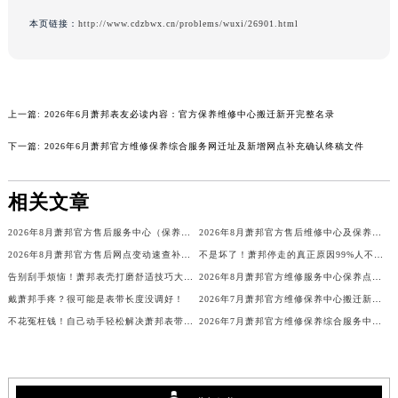
广东省梅州市梅江区金燕大道萧邦售后服务中心（需提前预约）
本页链接：
http://www.cdzbwx.cn/problems/wuxi/26901.html
广东省清远市清城区湖西路萧邦售后服务中心（需提前预约）
广东省汕头市龙湖区长平路萧邦售后服务中心（需提前预约）
广东省汕尾市城区香洲街道园林社区翠园街萧邦售后服务中心（需提前预约）
广东省韶关市武江区芙蓉新区与老城中心交汇处萧邦售后服务中心（需提前预约）
上一篇:
2026年6月萧邦表友必读内容：官方保养维修中心搬迁新开完整名录
广东省深圳市罗湖区深南东路5001号华润大厦17层1701室萧邦售后服务中心（需提前预约）
下一篇:
2026年6月萧邦官方维修保养综合服务网迁址及新增网点补充确认终稿文件
广东省阳江市江城区东风一路萧邦售后服务中心（需提前预约）
广东省云浮市云城区金山路萧邦售后服务中心（需提前预约）
相关文章
广东省湛江市赤坎区观海北路萧邦售后服务中心（需提前预约）
广东省肇庆市端州区信安大道与砚都大道交汇处萧邦售后服务中心（需提前预约）
2026年8月萧邦官方售后服务中心（保养维修）迁址与增设总体概述文件最终定稿
2026年8月萧邦官方售后维修中心及保养点迁址新设补充一览表文本
广西壮族自治区百色市右江区中山二路萧邦售后服务中心（需提前预约）
2026年8月萧邦官方售后网点变动速查补充修订手册（迁址及新增）
不是坏了！萧邦停走的真正原因99%人不知道！
广西壮族自治区北海市海城区北京路萧邦售后服务中心（需提前预约）
告别刮手烦恼！萧邦表壳打磨舒适技巧大公开
2026年8月萧邦官方维修服务中心保养点地址变更及新开补充店文件内容
广西壮族自治区崇左市江州区石景林街道友谊大道与丽川路交汇处萧邦售后服务中心（需提前预约）
戴萧邦手疼？很可能是表带长度没调好！
2026年7月萧邦官方维修保养中心搬迁新增客户告知文件全文公示
不花冤枉钱！自己动手轻松解决萧邦表带过松问题
2026年7月萧邦官方维修保养综合服务中心调整补充公告（含迁址）内容
广西壮族自治区防城港市港口区金花茶大道萧邦售后服务中心（需提前预约）
广西壮族自治区贵港市港北区港城街道布山大道与仙衣路交叉口萧邦售后服务中心（需提前预约）
广西壮族自治区桂林市秀峰区红岭路萧邦售后服务中心（需提前预约）