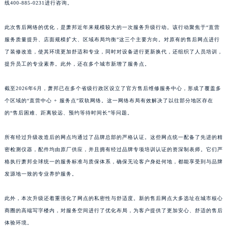
江西省景德镇市珠山区珠山中路萧邦售后服务中心（需提前预约）
线400-885-0231进行咨询。
江西省九江市浔阳区浔阳路萧邦售后服务中心（需提前预约）
此次售后网络的优化，是萧邦近年来规模较大的一次服务升级行动。该行动聚焦于“直营
江西省南昌市红谷滩新区红谷中大道998号绿地双子塔（中央广场）A1座办公楼14层1407室萧邦售后服务中心（需提前预约）
服务质量提升、店面规模扩大、区域布局均衡”这三个主要方向。对原有的售后网点进行
江西省萍乡市安源区萍安北大道与康庄路交叉口萧邦售后服务中心（需提前预约）
了装修改造，使其环境更加舒适和专业，同时对设备进行更新换代，还组织了人员培训，
江西省上饶市信州区滨江西路萧邦售后服务中心（需提前预约）
提升员工的专业素养。此外，还在多个城市新增了服务点。
江西省新余市渝水区北湖西路萧邦售后服务中心（需提前预约）
江西省宜春市袁州区中山中路萧邦售后服务中心（需提前预约）
截至2026年6月，萧邦已在多个省级行政区设立了官方售后维修服务中心，形成了覆盖多
江西省鹰潭市月湖区胜利东路萧邦售后服务中心（需提前预约）
个区域的“直营中心 + 服务点”双轨网络。这一网络布局有效解决了以往部分地区存在
的“售后困难、距离较远、预约等待时间长”等问题。
山东省德州市德城区东风中路萧邦售后服务中心（需提前预约）
山东省东营市东营区济南路萧邦售后服务中心（需提前预约）
所有经过升级改造后的网点均通过了品牌总部的严格认证。这些网点统一配备了先进的精
山东省济南市历下区经十路11111号华润中心写字楼（万象城）15层1508室萧邦售后服务中心（需提前预约）
密检测仪器，配件均由原厂供应，并且拥有经过品牌专项培训认证的资深制表师。它们严
山东省济宁市任城区太白楼路萧邦售后服务中心（需提前预约）
格执行萧邦全球统一的服务标准与质保体系，确保无论客户身处何地，都能享受到与品牌
山东省莱芜市文化南路8号银座商城名表维修一楼名表维修萧邦售后服务中心（需提前预约）
发源地一致的专业养护服务。
山东省临沂市兰山区解放路萧邦售后服务中心（需提前预约）
此外，本次升级还着重强化了网点的私密性与舒适度。新的售后网点大多选址在城市核心
山东省日照市东港区烟台路萧邦售后服务中心（需提前预约）
商圈的高端写字楼内，对服务空间进行了优化布局，为客户提供了更加安心、舒适的售后
山东省泰安市泰山区财源街道泰山大街萧邦售后服务中心（需提前预约）
体验环境。