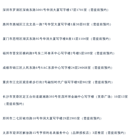
甘肃省兰州市七里河区西津西路16号兰州中心写字楼21层2102室（需提前预约）
重庆市解放碑渝中区民权路28号英利国际金融中心写字楼20层01室（需提前预约）
深圳市罗湖区深南东路5001号华润大厦写字楼17层1701室（需提前预约）
黑龙江省大庆市萨尔图区会战大街萧邦售后服务中心（需提前预约）
惠州市惠城区江北文昌一路7号华贸大厦写字楼1座30层05室（需提前预约）
黑龙江省鹤岗市向阳区红军路萧邦售后服务中心（需提前预约）
黑龙江省黑河市爱辉区中央街萧邦售后服务中心（需提前预约）
厦门市思明区湖滨东路95号华润大厦写字楼B座11层1104室（需提前预约）
黑龙江省鸡西市鸡冠区红军路萧邦售后服务中心（需提前预约）
黑龙江省佳木斯市向阳区长安路萧邦售后服务中心（需提前预约）
福州市晋安区横屿路9号东二环泰禾中心写字楼2号楼5层509室（需提前预约）
黑龙江省牡丹江市东安区太平路萧邦售后服务中心（需提前预约）
黑龙江省七台河市桃山区大同街萧邦售后服务中心（需提前预约）
成都市锦江区人民东路6号SAC东原中心写字楼24层2406B室（需提前预约）
黑龙江省齐齐哈尔市龙沙区龙华路萧邦售后服务中心（需提前预约）
重庆市江北区观音桥步行街2号融恒时代广场写字楼9层902室（需提前预约）
黑龙江省双鸭山市尖山区新兴大街萧邦售后服务中心（需提前预约）
黑龙江省绥化市北林区新华街与康庄路交叉口萧邦售后服务中心（需提前预约）
长沙市芙蓉区定王台街道建湘路393号世茂环球金融中心写字楼（芙蓉广场）10层13室
黑龙江省伊春市伊美区通河路萧邦售后服务中心（需提前预约）
（需提前预约）
吉林省白城市洮北区明仁南街萧邦售后服务中心（需提前预约）
吉林省白山市浑江区浑江大街萧邦售后服务中心（需提前预约）
郑州市二七区铭功路10号华润大厦写字楼29层2905室（需提前预约）
吉林省吉林市船营区河南街萧邦售后服务中心（需提前预约）
太原市迎泽区解放路15号亨得利名表服务中心（品牌授权店）3层整层（需提前预约）