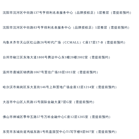
吉林省辽源市龙山区人民大街萧邦售后服务中心（需提前预约）
吉林省梅河口市新华街道梅河大街萧邦售后服务中心（需提前预约）
沈阳市沈河区中街路137号亨得利名表服务中心（品牌授权店）1层整层（需提前预约）
吉林省四平市铁东区紫气大路与南九经街交汇处萧邦售后服务中心（需提前预约）
吉林省松原市宁江区五环大街萧邦售后服务中心（需提前预约）
沈阳市沈河区中街路83号亨得利名表服务中心（品牌授权店）1层整层（需提前预约）
吉林省通化市东昌区环通乡江南大街萧邦售后服务中心（需提前预约）
乌鲁木齐市天山区红山路26号时代广场（CCMALL）C座17层17-B（需提前预约）
吉林省延边市延吉市解放路萧邦售后服务中心（需提前预约）
辽宁省鞍山市铁东区站前街萧邦售后服务中心（需提前预约）
台州市椒江区东海大道1800号腾达中心东1幢20楼2002室（需提前预约）
辽宁省本溪市平山区胜利路萧邦售后服务中心（需提前预约）
辽宁省朝阳市双塔区新华路萧邦售后服务中心（需提前预约）
温州市鹿城区锦绣路1067号置信广场10层1015室（需提前预约）
辽宁省丹东市振兴区七经街萧邦售后服务中心（需提前预约）
辽宁省抚顺市新抚区东一路萧邦售后服务中心（需提前预约）
哈尔滨市南岗区东大直街146号上和置地广场金座12层1214室（需提前预约）
辽宁省阜新市海州区解放大街萧邦售后服务中心（需提前预约）
大连市中山区人民路15号国际金融大厦7层G室（需提前预约）
辽宁省葫芦岛市连山区中央路萧邦售后服务中心（需提前预约）
辽宁省锦州市古塔区中央大街萧邦售后服务中心（需提前预约）
佛山市禅城区季华五路57号万科金融中心C座12层1205室（需提前预约）
辽宁省辽阳市白塔区新运大街萧邦售后服务中心（需提前预约）
辽宁省盘锦市兴隆台区石油大街萧邦售后服务中心（需提前预约）
东莞市东城街道鸿福东路1号民盈国贸中心T1写字楼9层907室（需提前预约）