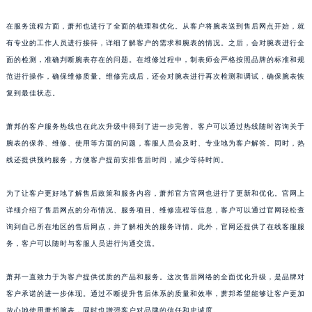
山东省威海市环翠区新威海路89号振华商厦一楼名表维修萧邦售后服务中心（需提前预约）
山东省潍坊市奎文区东风东街萧邦售后服务中心（需提前预约）
在服务流程方面，萧邦也进行了全面的梳理和优化。从客户将腕表送到售后网点开始，就
山东省枣庄市滕州市北辛路与善国路交叉口萧邦售后服务中心（需提前预约）
有专业的工作人员进行接待，详细了解客户的需求和腕表的情况。之后，会对腕表进行全
山东省淄博市张店区金晶大道萧邦售后服务中心（需提前预约）
面的检测，准确判断腕表存在的问题。在维修过程中，制表师会严格按照品牌的标准和规
范进行操作，确保维修质量。维修完成后，还会对腕表进行再次检测和调试，确保腕表恢
上海市黄浦区南京东路299号宏伊国际广场写字楼8层806室萧邦售后服务中心（需提前预约）
复到最佳状态。
上海市徐汇区虹桥路3号港汇中心2座37层3705室萧邦售后服务中心（需提前预约）
浙江省杭州市上城区钱江路1366号华润大厦A座5层503-5室萧邦售后服务中心（需提前预约）
萧邦的客户服务热线也在此次升级中得到了进一步完善。客户可以通过热线随时咨询关于
浙江省湖州市吴兴区劳动路萧邦售后服务中心（需提前预约）
腕表的保养、维修、使用等方面的问题，客服人员会及时、专业地为客户解答。同时，热
浙江省嘉兴市南湖区广益路705号嘉兴世界贸易中心A座13层1304室萧邦售后服务中心（需提前预约）
线还提供预约服务，方便客户提前安排售后时间，减少等待时间。
浙江省金华市金东区东市南街777号金华万达广场4号楼22楼2209室萧邦售后服务中心（需提前预约）
为了让客户更好地了解售后政策和服务内容，萧邦官方官网也进行了更新和优化。官网上
浙江省丽水市莲都区解放街萧邦售后服务中心（需提前预约）
详细介绍了售后网点的分布情况、服务项目、维修流程等信息，客户可以通过官网轻松查
浙江省宁波市江北区大闸南路500号来福士广场办公楼20层2009室萧邦售后服务中心（需提前预约）
询到自己所在地区的售后网点，并了解相关的服务详情。此外，官网还提供了在线客服服
浙江省衢州市柯城区上街萧邦售后服务中心（需提前预约）
务，客户可以随时与客服人员进行沟通交流。
浙江省绍兴市越城区胜利东路379号世茂天际中心写字楼8层805室萧邦售后服务中心（需提前预约）
浙江省舟山市定海区解放东路萧邦售后服务中心（需提前预约）
萧邦一直致力于为客户提供优质的产品和服务。这次售后网络的全面优化升级，是品牌对
澳门特别行政区大堂区议事亭前地（新马路）萧邦售后服务中心（需提前预约）
客户承诺的进一步体现。通过不断提升售后体系的质量和效率，萧邦希望能够让客户更加
放心地使用萧邦腕表，同时也增强客户对品牌的信任和忠诚度。