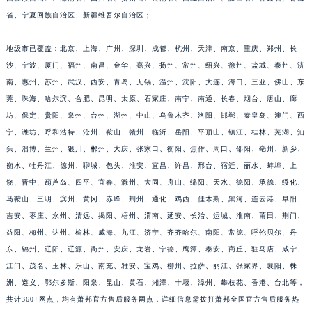
福建省莆田市城厢区霞林街道荔华东大道萧邦售后服务中心（需提前预约）
省、宁夏回族自治区、新疆维吾尔自治区；
福建省三明市三元区东乾二路萧邦售后服务中心（需提前预约）
福建省漳州市龙文区步港路萧邦售后服务中心（需提前预约）
地级市已覆盖：北京、上海、广州、深圳、成都、杭州、天津、南京、重庆、郑州、长
江苏省常州市新北区龙锦路1590号现代传媒中心5号楼10层1008室萧邦售后服务中心（需提前预约）
沙、宁波、厦门、福州、南昌、金华、嘉兴、扬州、常州、绍兴、徐州、盐城、泰州、济
江苏省淮安市清江浦区淮海北路萧邦售后服务中心（需提前预约）
南、惠州、苏州、武汉、西安、青岛、无锡、温州、沈阳、大连、海口、三亚、佛山、东
江苏省连云港市海州区通灌北路萧邦售后服务中心（需提前预约）
莞、珠海、哈尔滨、合肥、昆明、太原、石家庄、南宁、南通、长春、烟台、唐山、廊
坊、保定、贵阳、泉州、台州、湖州、中山、乌鲁木齐、洛阳、邯郸、秦皇岛、澳门、西
江苏省南京市秦淮区中山南路1号南京中心22层22-C1-C3室萧邦售后服务中心（需提前预约）
宁、潍坊、呼和浩特、沧州、鞍山、赣州、临沂、岳阳、平顶山、镇江、桂林、芜湖、汕
江苏省宿迁市宿城区西湖路萧邦售后服务中心（需提前预约）
头、淄博、兰州、银川、郴州、大庆、张家口、衡阳、焦作、周口、邵阳、亳州、新乡、
江苏省泰州市海陵区永定东路399号置地商务中心东塔（华润万象城）17层1706室萧邦售后服务中心（需提前预约）
衡水、牡丹江、德州、聊城、包头、淮安、宜昌、许昌、邢台、宿迁、丽水、蚌埠、上
江苏省徐州市鼓楼区淮海东路29号苏宁广场IFC国际金融中心35层3508室萧邦售后服务中心（需提前预约）
饶、晋中、葫芦岛、四平、宜春、滁州、大同、舟山、绵阳、天水、德阳、承德、绥化、
江苏省盐城市盐都区世纪大道5号盐城金融城写字楼1号楼16层1604室萧邦售后服务中心（需提前预约）
马鞍山、三明、滨州、黄冈、赤峰、荆州、通化、鸡西、佳木斯、黑河、连云港、阜阳、
江苏省扬州市邗江区国展路29号星耀天地写字楼1号楼18层1803室萧邦售后服务中心（需提前预约）
吉安、枣庄、永州、清远、揭阳、梧州、渭南、延安、长治、运城、淮南、莆田、荆门、
益阳、梅州、达州、榆林、威海、九江、济宁、齐齐哈尔、南阳、常德、呼伦贝尔、丹
江苏省镇江市京口区中山东路萧邦售后服务中心（需提前预约）
东、锦州、辽阳、辽源、衢州、安庆、龙岩、宁德、鹰潭、泰安、商丘、驻马店、咸宁、
江西省抚州市临川区赣东大道萧邦售后服务中心（需提前预约）
江门、茂名、玉林、乐山、南充、雅安、宝鸡、柳州、拉萨、丽江、张家界、襄阳、株
江西省赣州市章贡区文清路萧邦售后服务中心（需提前预约）
洲、遵义、鄂尔多斯、阳泉、昆山、黄石、湘潭、十堰、漳州、攀枝花、香港、台北等，
江西省吉安市吉州区井冈山大道萧邦售后服务中心（需提前预约）
共计360+网点，均有萧邦官方售后服务网点，详细信息需拨打萧邦全国官方售后服务热