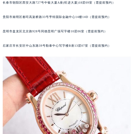
内蒙古自治区锡林郭勒盟市锡林浩特市光明街与额尔敦路交叉口萧邦售后服务中心（需提前预约）
长春市朝阳区西安大路727号中银大厦A座(旺进大厦)18层09室（需提前预约）
内蒙古自治区兴安盟市乌兰浩特市兴安大街萧邦售后服务中心（需提前预约）
山西省大同市平城区迎宾街萧邦售后服务中心（需提前预约）
贵阳市南明区都司高架桥路33号亨特国际金融中心14楼14D（需提前预约）
山西省晋城市城区黄华街萧邦售后服务中心（需提前预约）
昆明市盘龙区北京路928号同德昆明广场写字楼10层06室（需提前预约）
山西省晋中市榆次区顺城街萧邦售后服务中心（需提前预约）
山西省临汾市尧都区解放路萧邦售后服务中心（需提前预约）
石家庄市长安区中山东路39号勒泰中心写字楼B座13层07室（需提前预约）
山西省吕梁市离石区永宁中路与建设街交叉口萧邦售后服务中心（需提前预约）
山西省朔州市朔城区怡西路与鄯阳西街交汇处萧邦售后服务中心（需提前预约）
山西省忻州市忻府区和平东街与七一南路交叉口萧邦售后服务中心（需提前预约）
山西省阳泉市郊区平阳东街与新城大道交叉口萧邦售后服务中心（需提前预约）
山西省运城市盐湖区河东街萧邦售后服务中心（需提前预约）
山西省长治市潞州区英雄中路萧邦售后服务中心（需提前预约）
山西省太原市迎泽区迎泽街道解放路15号亨得利名表维修授权店3楼萧邦售后服务中心（需提前预约）
天津市和平区赤峰道136号天津国际金融中心26层2603室萧邦售后服务中心（需提前预约）
安徽省安庆市迎江区人民路萧邦售后服务中心（需提前预约）
安徽省蚌埠市蚌山区淮河路萧邦售后服务中心（需提前预约）