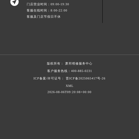

青海省果洛藏族自治州玛沁县团结路萧邦售后服务中心（需提前预约）
门店营业时间：09:00-19:30
青海省海北藏族自治州海晏县将军路萧邦售后服务中心（需提前预约）
客服在线时间：8:00-22:00
客服及门店节假日不休
青海省海东市乐都区滨河路萧邦售后服务中心（需提前预约）
青海省海南藏族自治州共和县青海湖大街萧邦售后服务中心（需提前预约）
青海省海西蒙古族藏族自治州德令哈市柴达木路萧邦售后服务中心（需提前预约）
青海省黄南藏族自治州同仁市德合隆路萧邦售后服务中心（需提前预约）
青海省西宁市城西区海湖新区西关大道萧邦售后服务中心（需提前预约）
青海省玉树藏族自治州结古镇胜利路萧邦售后服务中心（需提前预约）
版权所有：
萧邦维修服务中心
陕西省安康市汉滨区金州路萧邦售后服务中心（需提前预约）
客户服务热线：
400-885-0231
陕西省宝鸡市渭滨区经二路萧邦售后服务中心（需提前预约）
ICP备案/许可证号： 晋ICP备2025065417号-26
XML
陕西省汉中市汉台区北大街萧邦售后服务中心（需提前预约）
2026-08-06T09:20:08+00:00
陕西省商洛市商州区州城街萧邦售后服务中心（需提前预约）
陕西省铜川市王益区红旗街萧邦售后服务中心（需提前预约）
陕西省渭南市临渭区东风大街萧邦售后服务中心（需提前预约）
陕西省咸阳市秦都区沣西新城统一西路与白马河路交汇处萧邦售后服务中心（需提前预约）
陕西省延安市宝塔区中心街萧邦售后服务中心（需提前预约）