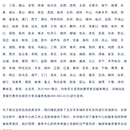
口、三亚、佛山、东莞、珠海、哈尔滨、合肥、昆明、太原、石家庄、南宁、南通、长
江苏省连云港市海州区通灌北路萧邦售后服务中心（需提前预约）
春、烟台、唐山、廊坊、保定、贵阳、泉州、台州、湖州、中山、乌鲁木齐、洛阳、邯
江苏省南京市秦淮区中山南路1号南京中心22层22-C1-C3室萧邦售后服务中心（需提前预约）
郸、秦皇岛、澳门、西宁、潍坊、呼和浩特、沧州、鞍山、赣州、临沂、岳阳、平顶山、
江苏省宿迁市宿城区西湖路萧邦售后服务中心（需提前预约）
镇江、桂林、芜湖、汕头、淄博、兰州、银川、郴州、大庆、张家口、衡阳、焦作、周
江苏省泰州市海陵区永定东路399号置地商务中心东塔（华润万象城）17层1706室萧邦售后服务中心（需提前预约）
口、邵阳、亳州、新乡、衡水、牡丹江、德州、聊城、包头、淮安、宜昌、许昌、邢台、
宿迁、丽水、蚌埠、上饶、晋中、葫芦岛、四平、宜春、滁州、大同、舟山、绵阳、天
江苏省徐州市鼓楼区淮海东路29号苏宁广场IFC国际金融中心35层3508室萧邦售后服务中心（需提前预约）
水、德阳、承德、绥化、马鞍山、三明、滨州、黄冈、赤峰、荆州、通化、鸡西、佳木
江苏省盐城市盐都区世纪大道5号盐城金融城写字楼1号楼16层1604室萧邦售后服务中心（需提前预约）
斯、黑河、连云港、阜阳、吉安、枣庄、永州、清远、揭阳、梧州、渭南、延安、长治、
江苏省扬州市邗江区国展路29号星耀天地写字楼1号楼18层1803室萧邦售后服务中心（需提前预约）
运城、淮南、莆田、荆门、益阳、梅州、达州、榆林、威海、九江、济宁、齐齐哈尔、南
江苏省镇江市京口区中山东路萧邦售后服务中心（需提前预约）
阳、常德、呼伦贝尔、丹东、锦州、辽阳、辽源、衢州、安庆、龙岩、宁德、鹰潭、泰
江西省抚州市临川区赣东大道萧邦售后服务中心（需提前预约）
安、商丘、驻马店、咸宁、江门、茂名、玉林、乐山、南充、雅安、宝鸡、柳州、拉萨、
江西省赣州市章贡区文清路萧邦售后服务中心（需提前预约）
丽江、张家界、襄阳、株洲、遵义、鄂尔多斯、阳泉、昆山、黄石、湘潭、十堰、漳州、
攀枝花、香港、台北等，共计360+网点，均有官方直营的萧邦售后服务网点，详细信息
江西省吉安市吉州区井冈山大道萧邦售后服务中心（需提前预约）
需拨打萧邦全国官方售后服务热线400-885-0231进行咨询。
江西省景德镇市珠山区珠山中路萧邦售后服务中心（需提前预约）
江西省九江市浔阳区浔阳路萧邦售后服务中心（需提前预约）
为了验证这些信息的真实性，我们随机选取了北京市东城区东长安街进行实地探访。在探
江西省南昌市红谷滩新区红谷中大道998号绿地双子塔（中央广场）A1座办公楼14层1407室萧邦售后服务中心（需提前预约）
访过程中，服务中心的工作人员热情接待了我们，并详细介绍了服务中心的服务流程和维
江西省萍乡市安源区萍安北大道与康庄路交叉口萧邦售后服务中心（需提前预约）
修保养项目。他们强调，服务中心的所有维修人员都经过严格培训，确保维修质量符合品
江西省上饶市信州区滨江西路萧邦售后服务中心（需提前预约）