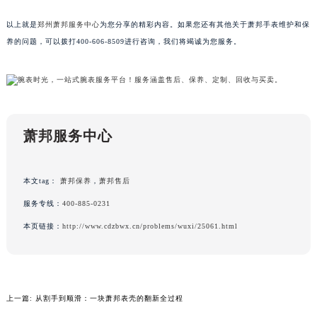
上海市徐汇区虹桥路3号港汇中心2座37层3705室萧邦售后服务中心（需提前预约）
以上就是
郑州萧邦服务中心
为您分享的精彩内容。如果您还有其他关于萧邦手表维护和保
浙江省杭州市上城区钱江路1366号华润大厦A座5层503-5室萧邦售后服务中心（需提前预约）
养的问题，可以拨打400-606-8509进行咨询，我们将竭诚为您服务。
浙江省湖州市吴兴区劳动路萧邦售后服务中心（需提前预约）
浙江省嘉兴市南湖区广益路705号嘉兴世界贸易中心A座13层1304室萧邦售后服务中心（需提前预约）
浙江省金华市金东区东市南街777号金华万达广场4号楼22楼2209室萧邦售后服务中心（需提前预约）
浙江省丽水市莲都区解放街萧邦售后服务中心（需提前预约）
萧邦服务中心
浙江省宁波市江北区大闸南路500号来福士广场办公楼20层2009室萧邦售后服务中心（需提前预约）
浙江省衢州市柯城区上街萧邦售后服务中心（需提前预约）
浙江省绍兴市越城区胜利东路379号世茂天际中心写字楼8层805室萧邦售后服务中心（需提前预约）
本文tag：
萧邦保养
，
萧邦售后
浙江省舟山市定海区解放东路萧邦售后服务中心（需提前预约）
服务专线：
400-885-0231
澳门特别行政区大堂区议事亭前地（新马路）萧邦售后服务中心（需提前预约）
本页链接：
http://www.cdzbwx.cn/problems/wuxi/25061.html
澳门特别行政区风顺堂区南湾大马路萧邦售后服务中心（需提前预约）
澳门特别行政区花地玛堂区关闸广场萧邦售后服务中心（需提前预约）
澳门特别行政区花王堂区大三巴商圈萧邦售后服务中心（需提前预约）
澳门特别行政区嘉模堂区官也街萧邦售后服务中心（需提前预约）
上一篇:
从割手到顺滑：一块萧邦表壳的翻新全过程
澳门省路氹城市金光大道萧邦售后服务中心（需提前预约）