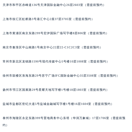
天津市和平区赤峰道136号天津国际金融中心26层2603室（需提前预约）
太原市迎泽区解放路15号亨得利名表服务中心（品牌授权店）3层整层（需提前预约）
沈阳市沈河区中街路137号亨得利名表服务中心（品牌授权店）1层整层（需提前预约）
上海市徐汇区虹桥路3号港汇中心2座37层3705室（需提前预约）
沈阳市沈河区中街路83号亨得利名表服务中心（品牌授权店）1层整层（需提前预约）
乌鲁木齐市天山区红山路26号时代广场（CCMALL）C座17层17-B（需提前预约）
上海市黄浦区南京东路299号宏伊国际广场写字楼8层806室（需提前预约）
温州市鹿城区锦绣路1067号置信广场10层1015室（需提前预约）
南京市秦淮区中山南路1号南京中心22层22-C1C2C3室（需提前预约）
哈尔滨市道里区友谊西路600号富力中心T2座写字楼29层03室（需提前预约）
大连市中山区人民路15号国际金融大厦7层G室（需提前预约）
常州市新北区龙锦路1590号现代传媒中心5号楼10层1008室（需提前预约）
佛山市禅城区季华五路57号万科金融中心C座12层1205室（需提前预约）
东莞市东城街道鸿福东路1号民盈国贸中心T1写字楼9层907室（需提前预约）
徐州市鼓楼区淮海东路29号苏宁广场IFC国际金融中心35层3508室（需提前预约）
无锡市梁溪区人民中路139号恒隆广场写字楼1座11层1104室（需提前预约）
扬州市邗江区国展路29号星耀天地写字楼1号楼18层1803室（需提前预约）
南通市崇川区工农路57号圆融广场写字楼16层1603室（需提前预约）
苏州市苏州工业园区星港街199号苏州中心办公楼C座22层08室（需提前预约）
盐城市盐都区世纪大道5号盐城金融城写字楼1号楼16层1604室（需提前预约）
武汉市江汉区解放大道686号世界贸易大厦38层09室（需提前预约）
南宁市青秀区金湖路59号地王大厦12楼1224室（需提前预约）
泰州市海陵区永定东路399号置地商务中心东塔（华润万象城）17层1706室（需提前预
合肥市蜀山区潜山路111号万象城华润大厦B座12楼03室（需提前预约）
约）
泉州市丰泽区宝洲路729号浦西万达中心写字楼A座7楼709室（需提前预约）