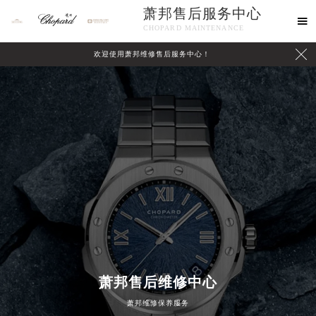
萧邦售后服务中心

CHOPARD MAINTENANCE

欢迎使用萧邦维修售后服务中心！
中心介绍
联系我们
萧邦售后维修中心
萧邦维修保养服务