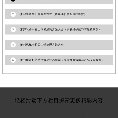
湖北省鄂州市鄂城区文星大道萧邦售后服务中心（需提前预约）
2
萧邦手表的日期调整方法（简单几步学会自我维护）
湖北省黄冈市黄州区赤壁大道萧邦售后服务中心（需提前预约）
湖北省黄石市黄石港区武汉路萧邦售后服务中心（需提前预约）
3
萧邦发条一直上不紧解决方法大全（手表维修技巧与注意事项）
湖北省荆门市东宝中天街步行街萧邦售后服务中心（需提前预约）
湖北省荆州市荆州区荆中路萧邦售后服务中心（需提前预约）
湖北省十堰市茅箭区人民北路萧邦售后服务中心（需提前预约）
4
萧邦机械表机芯生锈处理方法大全
湖北省随州市曾都区青年路萧邦售后服务中心（需提前预约）
湖北省咸宁市咸安区长安大道萧邦售后服务中心（需提前预约）
5
萧邦腕表机芯受损解决技巧推荐（专业维修指南与常见问题解答）
湖北省襄阳市樊城区长虹路与人民路交叉口萧邦售后服务中心（需提前预约）
湖北省孝感市孝南区复兴大道萧邦售后服务中心（需提前预约）
湖北省宜昌市西陵区夷陵大道与港窑路萧邦售后服务中心（需提前预约）
湖南省常德市武陵区人民路萧邦售后服务中心（需提前预约）
湖南省郴州市北湖区国庆北路萧邦售后服务中心（需提前预约）
轻轻滑动下方栏目探索更多精彩内容
湖南省衡阳市雁峰区解放路萧邦售后服务中心（需提前预约）
湖南省怀化市鹤城区迎丰中路萧邦售后服务中心（需提前预约）
湖南省娄底市娄星区长青街萧邦售后服务中心（需提前预约）