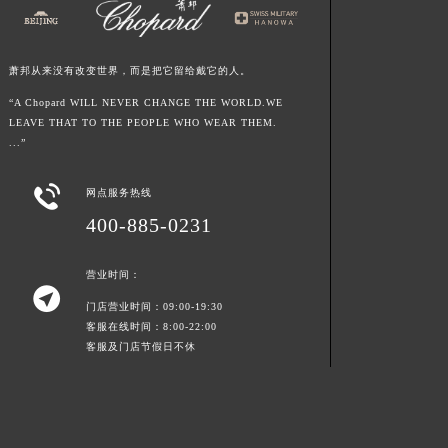
湖南省邵阳市双清区东风路萧邦售后服务中心（需提前预约）
湖南省湘潭市雨湖区莲城大道萧邦售后服务中心（需提前预约）
萧邦从来没有改变世界，而是把它留给戴它的人。
湖南省益阳市赫山区桃花仑路萧邦售后服务中心（需提前预约）
“A Chopard WILL NEVER CHANGE THE WORLD.WE
湖南省永州市冷水滩区永州大道与中兴路交叉口萧邦售后服务中心（需提前预约）
LEAVE THAT TO THE PEOPLE WHO WEAR THEM.
湖南省岳阳市岳阳楼区东茅岭路萧邦售后服务中心（需提前预约）
...”
湖南省张家界市永定区解放路萧邦售后服务中心（需提前预约）

网点服务热线
湖南省长沙市芙蓉区建湘路393号世茂环球金融中心写字楼10层1013室萧邦售后服务中心（需提前预约）
400-885-0231
湖南省株洲市芦淞区建设南路萧邦售后服务中心（需提前预约）
甘肃省白银市白银区北京路萧邦售后服务中心（需提前预约）
营业时间：
甘肃省定西市安定区解放路萧邦售后服务中心（需提前预约）

门店营业时间：09:00-19:30
甘肃省敦煌市沙州镇阳关中路萧邦售后服务中心（需提前预约）
客服在线时间：8:00-22:00
甘肃省合作市人民街萧邦售后服务中心（需提前预约）
客服及门店节假日不休
甘肃省嘉峪关市雄关区新华中路萧邦售后服务中心（需提前预约）
甘肃省金昌市金川区北京路萧邦售后服务中心（需提前预约）
甘肃省酒泉市肃州区西大街萧邦售后服务中心（需提前预约）
甘肃省临夏市城南街道团结路萧邦售后服务中心（需提前预约）