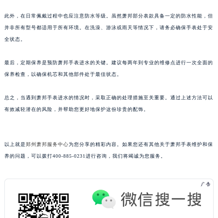
西安市碑林区南关正街88号华侨城长安国际中心E座6楼10室（需提前预约）
此外，在日常佩戴过程中也应注意防水等级。虽然萧邦部分表款具备一定的防水性能，但
海口市龙华区金贸东路5号海口华润大厦B座17层1707室（需提前预约）
并非所有型号都适用于所有环境。在洗澡、游泳或雨天等情况下，请务必确保手表处于安
唐山市路南区新华东道100号万达广场写字楼A座10层1002室（需提前预约）
全状态。
台州市椒江区东海大道1800号腾达中心东1幢20楼2002室（需提前预约）
最后，定期保养是预防萧邦手表进水的关键。建议每两年到专业的维修点进行一次全面的
内蒙古自治区呼和浩特市玉泉区大学西街70号华润万象城写字楼（鄂尔多斯大厦）23层2326室（需提前预约）
保养检查，以确保机芯和其他部件处于最佳状态。
甘肃省兰州市七里河区西津西路16号兰州中心写字楼21层2102室（需提前预约）
重庆市解放碑渝中区民权路28号英利国际金融中心写字楼20层01室（需提前预约）
总之，当遇到萧邦手表进水的情况时，采取正确的处理措施至关重要。通过上述方法可以
黑龙江省大庆市萨尔图区会战大街萧邦售后服务中心（需提前预约）
有效减轻潜在的风险，并帮助您更好地保护这份珍贵的配饰。
黑龙江省鹤岗市向阳区红军路萧邦售后服务中心（需提前预约）
黑龙江省黑河市爱辉区中央街萧邦售后服务中心（需提前预约）
以上就是
郑州萧邦服务中心
为您分享的精彩内容。如果您还有其他关于萧邦手表维护和保
黑龙江省鸡西市鸡冠区红军路萧邦售后服务中心（需提前预约）
养的问题，可以拨打400-885-0231进行咨询，我们将竭诚为您服务。
黑龙江省佳木斯市向阳区长安路萧邦售后服务中心（需提前预约）
黑龙江省牡丹江市东安区太平路萧邦售后服务中心（需提前预约）
黑龙江省七台河市桃山区大同街萧邦售后服务中心（需提前预约）
黑龙江省齐齐哈尔市龙沙区龙华路萧邦售后服务中心（需提前预约）
黑龙江省双鸭山市尖山区新兴大街萧邦售后服务中心（需提前预约）