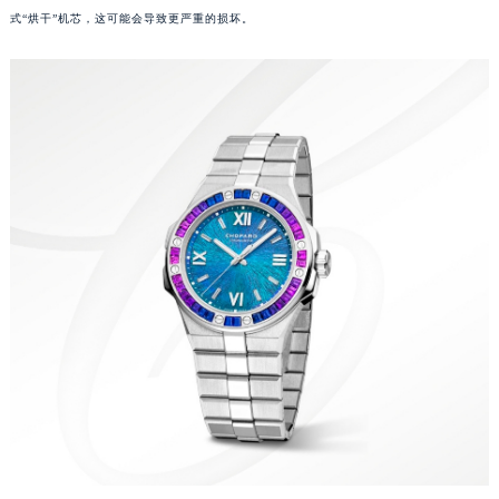
式“烘干”机芯，这可能会导致更严重的损坏。
大连市中山区人民路15号国际金融大厦7层G室（需提前预约）
佛山市禅城区季华五路57号万科金融中心C座12层1205室（需提前预约）
东莞市东城街道鸿福东路1号民盈国贸中心T1写字楼9层907室（需提前预约）
无锡市梁溪区人民中路139号恒隆广场写字楼1座11层1104室（需提前预约）
南通市崇川区工农路57号圆融广场写字楼16层1603室（需提前预约）
苏州市苏州工业园区星港街199号苏州中心办公楼C座22层08室（需提前预约）
武汉市江汉区解放大道686号世界贸易大厦38层09室（需提前预约）
南宁市青秀区金湖路59号地王大厦12楼1224室（需提前预约）
合肥市蜀山区潜山路111号万象城华润大厦B座12楼03室（需提前预约）
泉州市丰泽区宝洲路729号浦西万达中心写字楼A座7楼709室（需提前预约）
青岛市南区山东路6号华润大厦B座22层04室（需提前预约）
烟台市芝罘区胜利路139号万达金融中心A座907室（需提前预约）
长春市朝阳区西安大路727号中银大厦A座(旺进大厦)18层09室（需提前预约）
贵阳市南明区都司高架桥路33号亨特国际金融中心14楼14D（需提前预约）
昆明市盘龙区北京路928号同德昆明广场写字楼10层06室（需提前预约）
石家庄市长安区中山东路39号勒泰中心写字楼B座13层07室（需提前预约）