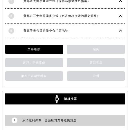
7
萧邦表壳割手处理方法（保养与修复技巧指南）
安徽省芜湖市镜湖区中山路步行街萧邦售后服务中心（需提前预约）
安徽省宣城市宣州区叠嶂西路萧邦售后服务中心（需提前预约）
8
萧邦在三十年前卖多少钱（名表价格变迁的历史洞察）
福建省龙岩市新罗区九一南路萧邦售后服务中心（需提前预约）
福建省南平市建阳区人民西路萧邦售后服务中心（需提前预约）
9
萧邦手表售后维修中心门店地址
福建省宁德市蕉城区天湖东路萧邦售后服务中心（需提前预约）
福建省莆田市城厢区霞林街道荔华东大道萧邦售后服务中心（需提前预约）
萧邦维修
包头
福建省三明市三元区东乾二路萧邦售后服务中心（需提前预约）
福建省漳州市龙文区步港路萧邦售后服务中心（需提前预约）
萧邦，手表维修
萧邦售后
江苏省常州市新北区龙锦路1590号现代传媒中心5号楼10层1008室萧邦售后服务中心（需提前预约）
萧邦手表调整时间
沧州
江苏省淮安市清江浦区淮海北路萧邦售后服务中心（需提前预约）
江苏省连云港市海州区通灌北路萧邦售后服务中心（需提前预约）
江苏省南京市秦淮区中山南路1号南京中心22层22-C1-C3室萧邦售后服务中心（需提前预约）
随机推荐
江苏省宿迁市宿城区西湖路萧邦售后服务中心（需提前预约）
江苏省泰州市海陵区永定东路399号置地商务中心东塔（华润万象城）17层1706室萧邦售后服务中心（需提前预约）
江苏省徐州市鼓楼区淮海东路29号苏宁广场IFC国际金融中心35层3508室萧邦售后服务中心（需提前预约）
1
从消磁到保养：全面应对萧邦走快难题
江苏省盐城市盐都区世纪大道5号盐城金融城写字楼1号楼16层1604室萧邦售后服务中心（需提前预约）