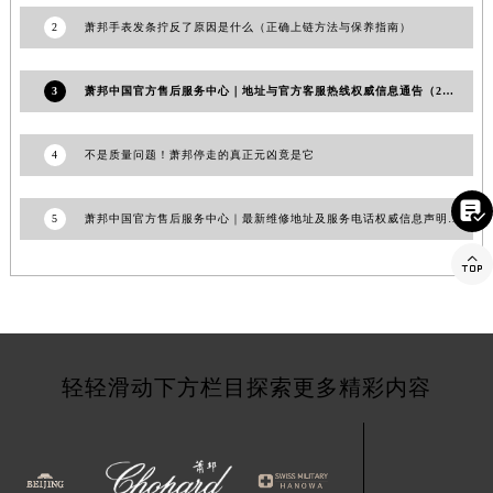
江苏省扬州市邗江区国展路29号星耀天地写字楼1号楼18层1803室萧邦售后服务中心（需提前预约）
2
萧邦手表发条拧反了原因是什么（正确上链方法与保养指南）
江苏省镇江市京口区中山东路萧邦售后服务中心（需提前预约）
江西省抚州市临川区赣东大道萧邦售后服务中心（需提前预约）
3
萧邦中国官方售后服务中心｜地址与官方客服热线权威信息通告（2026年8月最新）
江西省赣州市章贡区文清路萧邦售后服务中心（需提前预约）
江西省吉安市吉州区井冈山大道萧邦售后服务中心（需提前预约）
4
不是质量问题！萧邦停走的真正元凶竟是它
江西省景德镇市珠山区珠山中路萧邦售后服务中心（需提前预约）

江西省九江市浔阳区浔阳路萧邦售后服务中心（需提前预约）
5
萧邦中国官方售后服务中心｜最新维修地址及服务电话权威信息声明（2026年8月更新）
江西省南昌市红谷滩新区红谷中大道998号绿地双子塔（中央广场）A1座办公楼14层1407室萧邦售后服务中心（需提前预约）

江西省萍乡市安源区萍安北大道与康庄路交叉口萧邦售后服务中心（需提前预约）
江西省上饶市信州区滨江西路萧邦售后服务中心（需提前预约）
江西省新余市渝水区北湖西路萧邦售后服务中心（需提前预约）
江西省宜春市袁州区中山中路萧邦售后服务中心（需提前预约）
轻轻滑动下方栏目探索更多精彩内容
江西省鹰潭市月湖区胜利东路萧邦售后服务中心（需提前预约）
山东省德州市德城区东风中路萧邦售后服务中心（需提前预约）
山东省东营市东营区济南路萧邦售后服务中心（需提前预约）
山东省济南市历下区经十路11111号华润中心写字楼（万象城）15层1508室萧邦售后服务中心（需提前预约）