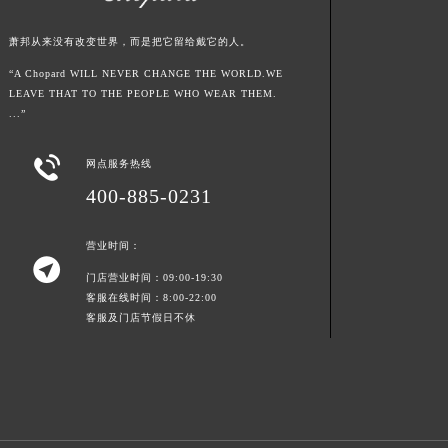
山东省济宁市任城区太白楼路萧邦售后服务中心（需提前预约）
萧邦从来没有改变世界，而是把它留给戴它的人。
山东省莱芜市文化南路8号银座商城名表维修一楼名表维修萧邦售后服务中心（需提前预约）
“A Chopard WILL NEVER CHANGE THE WORLD.WE
山东省临沂市兰山区解放路萧邦售后服务中心（需提前预约）
LEAVE THAT TO THE PEOPLE WHO WEAR THEM.
山东省日照市东港区烟台路萧邦售后服务中心（需提前预约）
...”
山东省泰安市泰山区财源街道泰山大街萧邦售后服务中心（需提前预约）

山东省威海市环翠区新威海路89号振华商厦一楼名表维修萧邦售后服务中心（需提前预约）
网点服务热线
山东省潍坊市奎文区东风东街萧邦售后服务中心（需提前预约）
400-885-0231
山东省枣庄市滕州市北辛路与善国路交叉口萧邦售后服务中心（需提前预约）
山东省淄博市张店区金晶大道萧邦售后服务中心（需提前预约）
营业时间：

上海市黄浦区南京东路299号宏伊国际广场写字楼8层806室萧邦售后服务中心（需提前预约）
门店营业时间：09:00-19:30
客服在线时间：8:00-22:00
上海市徐汇区虹桥路3号港汇中心2座37层3705室萧邦售后服务中心（需提前预约）
客服及门店节假日不休
浙江省杭州市上城区钱江路1366号华润大厦A座5层503-5室萧邦售后服务中心（需提前预约）
浙江省湖州市吴兴区劳动路萧邦售后服务中心（需提前预约）
浙江省嘉兴市南湖区广益路705号嘉兴世界贸易中心A座13层1304室萧邦售后服务中心（需提前预约）
浙江省金华市金东区东市南街777号金华万达广场4号楼22楼2209室萧邦售后服务中心（需提前预约）
浙江省丽水市莲都区解放街萧邦售后服务中心（需提前预约）