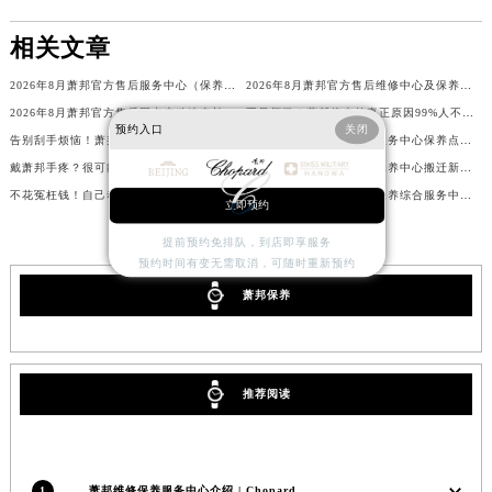
辽宁省阜新市海州区解放大街萧邦售后服务中心（需提前预约）
相关文章
辽宁省葫芦岛市连山区中央路萧邦售后服务中心（需提前预约）
辽宁省锦州市古塔区中央大街萧邦售后服务中心（需提前预约）
2026年8月萧邦官方售后服务中心（保养维修）迁址与增设总体概述文件最终定稿
2026年8月萧邦官方售后维修中心及保养点迁址新设补充一览表文本
2026年8月萧邦官方售后网点变动速查补充修订手册（迁址及新增）
不是坏了！萧邦停走的真正原因99%人不知道！
辽宁省辽阳市白塔区新运大街萧邦售后服务中心（需提前预约）
预约入口
关闭
告别刮手烦恼！萧邦表壳打磨舒适技巧大公开
2026年8月萧邦官方维修服务中心保养点地址变更及新开补充店文件内容
辽宁省盘锦市兴隆台区石油大街萧邦售后服务中心（需提前预约）
戴萧邦手疼？很可能是表带长度没调好！
2026年7月萧邦官方维修保养中心搬迁新增客户告知文件全文公示
辽宁省铁岭市银州区南马路萧邦售后服务中心（需提前预约）
不花冤枉钱！自己动手轻松解决萧邦表带过松问题
2026年7月萧邦官方维修保养综合服务中心调整补充公告（含迁址）内容
立即预约
辽宁省营口市站前区市府路与渤海大街交叉口萧邦售后服务中心（需提前预约）
辽宁省沈阳市沈河区中街路137号亨得利名表维修授权店1楼萧邦售后服务中心（需提前预约）
提前预约免排队，到店即享服务
预约时间有变无需取消，可随时重新预约
辽宁省沈阳市沈河区中街路83号亨得利名表维修授权店1楼萧邦售后服务中心（需提前预约）
萧邦保养
北京市朝阳区建国门外大街甲6号华熙国际中心D座11层1102室萧邦售后服务中心（北京总部）（需提前预约）
北京市东城区东长安街1号王府井东方广场W3座6层602室萧邦售后服务中心（需提前预约）
河北省保定市竞秀区朝阳北大街北国先天下萧邦售后服务中心（需提前预约）
内蒙古自治区阿拉善盟市左旗土尔扈特大街萧邦售后服务中心（需提前预约）
推荐阅读
内蒙古自治区巴彦淖尔市临河区新华街萧邦售后服务中心（需提前预约）
内蒙古自治区包头市青山区幸福路甲3号王府井百货名表维修萧邦售后服务中心（需提前预约）
内蒙古自治区赤峰市红山区哈达街萧邦售后服务中心（需提前预约）
1
萧邦维修保养服务中心介绍 | Chopard