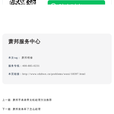
黑龙江省绥化市北林区新华街与康庄路交叉口萧邦售后服务中心（需提前预约）
黑龙江省伊春市伊美区通河路萧邦售后服务中心（需提前预约）
吉林省白城市洮北区明仁南街萧邦售后服务中心（需提前预约）
吉林省白山市浑江区浑江大街萧邦售后服务中心（需提前预约）
吉林省吉林市船营区河南街萧邦售后服务中心（需提前预约）
萧邦服务中心
吉林省辽源市龙山区人民大街萧邦售后服务中心（需提前预约）
吉林省梅河口市新华街道梅河大街萧邦售后服务中心（需提前预约）
吉林省四平市铁东区紫气大路与南九经街交汇处萧邦售后服务中心（需提前预约）
本文tag：
萧邦维修
吉林省松原市宁江区五环大街萧邦售后服务中心（需提前预约）
服务专线：
400-885-0231
吉林省通化市东昌区环通乡江南大街萧邦售后服务中心（需提前预约）
本页链接：
http://www.cdzbwx.cn/problems/wuxi/18397.html
吉林省延边市延吉市解放路萧邦售后服务中心（需提前预约）
辽宁省鞍山市铁东区站前街萧邦售后服务中心（需提前预约）
辽宁省本溪市平山区胜利路萧邦售后服务中心（需提前预约）
辽宁省朝阳市双塔区新华路萧邦售后服务中心（需提前预约）
上一篇:
萧邦手表表带太松处理方法推荐
辽宁省丹东市振兴区七经街萧邦售后服务中心（需提前预约）
下一篇:
萧邦发条坏了怎么处理
辽宁省抚顺市新抚区东一路萧邦售后服务中心（需提前预约）