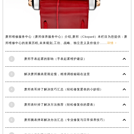
山西省长治市潞州区英雄中路萧邦售后服务中心（需提前预约）
山西省太原市迎泽区迎泽街道解放路15号亨得利名表维修授权店3楼萧邦售后服务中心（需提前预约）
天津市和平区赤峰道136号天津国际金融中心26层2603室萧邦售后服务中心（需提前预约）
安徽省安庆市迎江区人民路萧邦售后服务中心（需提前预约）
萧邦维修服务中心（萧邦保养服务中心）介绍,萧邦（Chopard）本栏目为您提供：萧
安徽省蚌埠市蚌山区淮河路萧邦售后服务中心（需提前预约）
邦维修中心的发展历程,未来规划,工坊、战略、独立意义及价值介......
详情 >
安徽省亳州市谯城区魏武大道萧邦售后服务中心（需提前预约）
安徽省池州市贵池区长江路萧邦售后服务中心（需提前预约）
2
萧邦手表起雾的影响（手表起雾维护建议）
安徽省滁州市琅琊区南谯北路萧邦售后服务中心（需提前预约）
安徽省阜阳市颍州区颍州北路萧邦售后服务中心（需提前预约）
3
解决萧邦腕表星期走慢，精准调校秘籍在这里
安徽省淮北市相山区淮海路萧邦售后服务中心（需提前预约）
4
萧邦表耳掉了解决技巧汇总（轻松修复爱表的小妙招）
安徽省淮南市田家庵区国庆中路萧邦售后服务中心（需提前预约）
安徽省黄山市屯溪区黄山西路萧邦售后服务中心（需提前预约）
5
萧邦表针掉了解决方法推荐（轻松修复你的爱表）
安徽省六安市金安区解放中路萧邦售后服务中心（需提前预约）
安徽省马鞍山市雨山区湖南西路萧邦售后服务中心（需提前预约）
6
萧邦腕表摔坏解决办法汇总（专业修复与日常保养技巧）
安徽省宿州市埇桥区人民中路萧邦售后服务中心（需提前预约）
安徽省铜陵市铜官区石城大道萧邦售后服务中心（需提前预约）