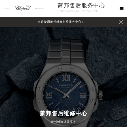
萧邦售后服务中心

CHOPARD MAINTENANCE

欢迎使用萧邦维修售后服务中心！
中心介绍
联系我们
2026年8月萧邦中国区售后服务网络优化升级公告
2026年8月萧邦全国官方售后客户服务热线：400-885-0231
萧邦官方全国统一服务热线400-885-0231，服务覆盖中国大陆、香港、澳门、台湾全部区域（非大陆需加拨“+86”）
2026年8月萧邦售后服务中心最新网点地址：
萧邦售后维修中心
北京市朝阳区建国门外大街甲6号华熙国际中心写字楼D座11层1102室（北京总部）（需提前预约）
萧邦维修保养服务
北京市东城区东长安街1号东方广场写字楼W3座6层602室（需提前预约）