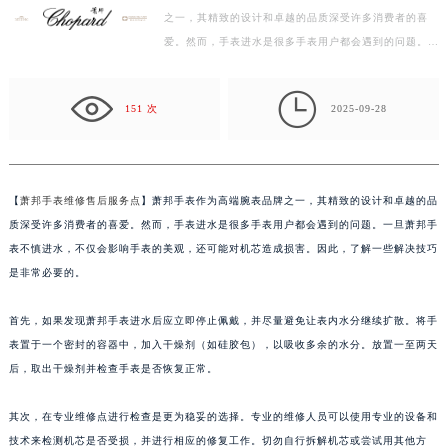
之一，其精致的设计和卓越的品质深受许多消费者的喜
广州市天河区天河路230号万菱汇国际中心写字楼A塔7层704室（需提前预约）
爱。然而，手表进水是很多手表用户都会遇到的问题。一
广州市越秀区环市东路371-375号世界贸易中心大厦南塔写字楼15层07室（需提前预约）
旦萧邦手表不慎进水，不仅会影响手表的美观，还可能
深圳市罗湖区深南东路5001号华润大厦写字楼17层1701室（需提前预约）
对…

惠州市惠城区江北文昌一路7号华贸大厦写字楼1座30层05室（需提前预约）
151 次
2025-09-28
厦门市思明区湖滨东路95号华润大厦写字楼B座11层1104室（需提前预约）
福州市鼓楼区五四路128-1号恒力城写字楼15层03室（需提前预约）
成都市锦江区人民东路6号SAC东原中心写字楼24层2406B室（需提前预约）
【
萧邦手表维修售后服务点
】萧邦手表作为高端腕表品牌之一，其精致的设计和卓越的品
重庆市江北区观音桥步行街2号融恒时代广场写字楼9层902室（需提前预约）
质深受许多消费者的喜爱。然而，手表进水是很多手表用户都会遇到的问题。一旦萧邦手
长沙市芙蓉区定王台街道建湘路393号世茂环球金融中心写字楼（芙蓉广场）10层13室（需提前预约）
表不慎进水，不仅会影响手表的美观，还可能对机芯造成损害。因此，了解一些解决技巧
郑州市二七区铭功路10号华润大厦写字楼29层2905室（需提前预约）
是非常必要的。
太原市迎泽区解放路15号亨得利名表服务中心（品牌授权店）3层整层（需提前预约）
首先，如果发现萧邦手表进水后应立即停止佩戴，并尽量避免让表内水分继续扩散。将手
沈阳市沈河区中街路137号亨得利名表服务中心（品牌授权店）1层整层（需提前预约）
表置于一个密封的容器中，加入干燥剂（如硅胶包），以吸收多余的水分。放置一至两天
沈阳市沈河区中街路83号亨得利名表服务中心（品牌授权店）1层整层（需提前预约）
后，取出干燥剂并检查手表是否恢复正常。
乌鲁木齐市天山区红山路26号时代广场（CCMALL）C座17层17-B（需提前预约）
温州市鹿城区锦绣路1067号置信广场10层1015室（需提前预约）
其次，在专业维修点进行检查是更为稳妥的选择。专业的维修人员可以使用专业的设备和
哈尔滨市道里区友谊西路600号富力中心T2座写字楼29层03室（需提前预约）
技术来检测机芯是否受损，并进行相应的修复工作。切勿自行拆解机芯或尝试用其他方