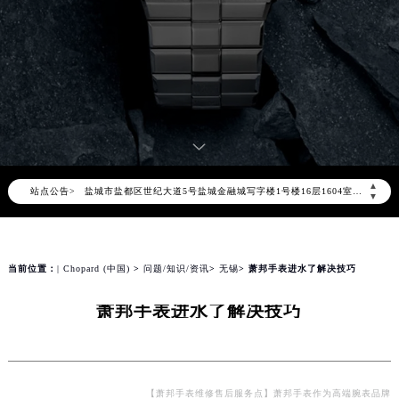
天津市和平区赤峰道136号天津国际金融中心写字楼26层2603室（需提前预约）
上海市徐汇区虹桥路3号港汇中心写字楼2座37层3705室（需提前预约）
上海市黄浦区南京东路299号宏伊国际广场写字楼8层806室（需提前预约）
南京市秦淮区中山南路1号（新街口）南京中心写字楼22层C1-1室（需提前预约）
常州市新北区龙锦路1590号现代传媒中心写字楼5号楼10层1008室（需提前预约）
徐州市鼓楼区淮海东路29号苏宁广场IFC国际金融中心写字楼35层3508室（需提前预约）
扬州市邗江区国展路29号星耀天地写字楼1号楼18层1803室（需提前预约）
▲
站点公告>
盐城市盐都区世纪大道5号盐城金融城写字楼1号楼16层1604室（需提前预约）
▼
泰州市海陵区永定东路399号置地商务中心东塔写字楼（华润万象城）17层1706室（需提前预约）
宁波市江北区大闸南路500号来福士广场办公楼20层2009室（需提前预约）
杭州市上城区钱江路1366号华润大厦写字楼A座5层503-5室（需提前预约）
当前位置：
| Chopard (中国)
>
问题/知识/资讯
>
无锡
> 萧邦手表进水了解决技巧
金华市金东区东市南街777号金华万达广场写字楼4号楼22层2209室（需提前预约）
萧邦手表进水了解决技巧
绍兴市越城区胜利东路379号世茂天际中心写字楼8层805室（需提前预约）
嘉兴市南湖区广益路705号嘉兴世界贸易中心写字楼A座13层1304室（需提前预约）
南昌市红谷滩新区红谷中大道998号绿地双子塔（中央广场）A1座办公楼14层07室（需提前预约）
济南市历下区经十路11111号华润中心写字楼（万象城）15层1508室（需提前预约）
【萧邦手表维修售后服务点】萧邦手表作为高端腕表品牌