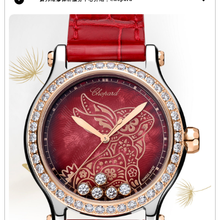
内蒙古自治区鄂尔多斯市东胜区伊金霍洛街萧邦售后服务中心（需提前预约）
内蒙古自治区呼伦贝尔市海拉尔区中央街萧邦售后服务中心（需提前预约）
内蒙古自治区通辽市科尔沁区明仁大街萧邦售后服务中心（需提前预约）
内蒙古自治区乌海市海勃湾区人民南路萧邦售后服务中心（需提前预约）
内蒙古自治区乌兰察布市集宁区恩和大街萧邦售后服务中心（需提前预约）
内蒙古自治区锡林郭勒盟市锡林浩特市光明街与额尔敦路交叉口萧邦售后服务中心（需提前预约）
内蒙古自治区兴安盟市乌兰浩特市兴安大街萧邦售后服务中心（需提前预约）
山西省大同市平城区迎宾街萧邦售后服务中心（需提前预约）
山西省晋城市城区黄华街萧邦售后服务中心（需提前预约）
山西省晋中市榆次区顺城街萧邦售后服务中心（需提前预约）
山西省临汾市尧都区解放路萧邦售后服务中心（需提前预约）
山西省吕梁市离石区永宁中路与建设街交叉口萧邦售后服务中心（需提前预约）
山西省朔州市朔城区怡西路与鄯阳西街交汇处萧邦售后服务中心（需提前预约）
山西省忻州市忻府区和平东街与七一南路交叉口萧邦售后服务中心（需提前预约）
山西省阳泉市郊区平阳东街与新城大道交叉口萧邦售后服务中心（需提前预约）
山西省运城市盐湖区河东街萧邦售后服务中心（需提前预约）