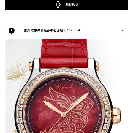
推荐阅读
北京市东城区东长安街1号王府井东方广场W3座6层602室萧邦售后服务中心（需提前预约）
河北省保定市竞秀区朝阳北大街北国先天下萧邦售后服务中心（需提前预约）
内蒙古自治区阿拉善盟市左旗土尔扈特大街萧邦售后服务中心（需提前预约）
1
萧邦维修保养服务中心介绍 | Chopard
内蒙古自治区巴彦淖尔市临河区新华街萧邦售后服务中心（需提前预约）
内蒙古自治区包头市青山区幸福路甲3号王府井百货名表维修萧邦售后服务中心（需提前预约）
内蒙古自治区赤峰市红山区哈达街萧邦售后服务中心（需提前预约）
内蒙古自治区鄂尔多斯市东胜区伊金霍洛街萧邦售后服务中心（需提前预约）
内蒙古自治区呼伦贝尔市海拉尔区中央街萧邦售后服务中心（需提前预约）
内蒙古自治区通辽市科尔沁区明仁大街萧邦售后服务中心（需提前预约）
内蒙古自治区乌海市海勃湾区人民南路萧邦售后服务中心（需提前预约）
内蒙古自治区乌兰察布市集宁区恩和大街萧邦售后服务中心（需提前预约）
内蒙古自治区锡林郭勒盟市锡林浩特市光明街与额尔敦路交叉口萧邦售后服务中心（需提前预约）
内蒙古自治区兴安盟市乌兰浩特市兴安大街萧邦售后服务中心（需提前预约）
山西省大同市平城区迎宾街萧邦售后服务中心（需提前预约）
山西省晋城市城区黄华街萧邦售后服务中心（需提前预约）
山西省晋中市榆次区顺城街萧邦售后服务中心（需提前预约）