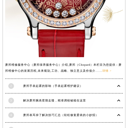
山西省临汾市尧都区解放路萧邦售后服务中心（需提前预约）
山西省吕梁市离石区永宁中路与建设街交叉口萧邦售后服务中心（需提前预约）
山西省朔州市朔城区怡西路与鄯阳西街交汇处萧邦售后服务中心（需提前预约）
山西省忻州市忻府区和平东街与七一南路交叉口萧邦售后服务中心（需提前预约）
山西省阳泉市郊区平阳东街与新城大道交叉口萧邦售后服务中心（需提前预约）
山西省运城市盐湖区河东街萧邦售后服务中心（需提前预约）
山西省长治市潞州区英雄中路萧邦售后服务中心（需提前预约）
山西省太原市迎泽区迎泽街道解放路15号亨得利名表维修授权店3楼萧邦售后服务中心（需提前预约）
萧邦维修服务中心（萧邦保养服务中心）介绍,萧邦（Chopard）本栏目为您提供：萧
天津市和平区赤峰道136号天津国际金融中心26层2603室萧邦售后服务中心（需提前预约）
邦维修中心的发展历程,未来规划,工坊、战略、独立意义及价值介......
详情 >
安徽省安庆市迎江区人民路萧邦售后服务中心（需提前预约）
安徽省蚌埠市蚌山区淮河路萧邦售后服务中心（需提前预约）
2
萧邦手表起雾的影响（手表起雾维护建议）
安徽省亳州市谯城区魏武大道萧邦售后服务中心（需提前预约）
3
解决萧邦腕表星期走慢，精准调校秘籍在这里
安徽省池州市贵池区长江路萧邦售后服务中心（需提前预约）
安徽省滁州市琅琊区南谯北路萧邦售后服务中心（需提前预约）
4
萧邦表耳掉了解决技巧汇总（轻松修复爱表的小妙招）
安徽省阜阳市颍州区颍州北路萧邦售后服务中心（需提前预约）
安徽省淮北市相山区淮海路萧邦售后服务中心（需提前预约）