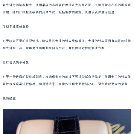
首先进行清洁和检查。使用柔软的布料轻轻擦拭表壳内外表面，去除可能存在的污垢或残
太原市迎泽区解放路15号亨得利名表服务中心（品牌授权店）3层整层（需提前预约）
留物。随后仔细检查破裂的具体情况，包括裂纹的位置、长度以及深度等信息。
沈阳市沈河区中街路137号亨得利名表服务中心（品牌授权店）1层整层（需提前预约）
沈阳市沈河区中街路83号亨得利名表服务中心（品牌授权店）1层整层（需提前预约）
寻找专业维修服务
乌鲁木齐市天山区红山路26号时代广场（CCMALL）C座17层17-B（需提前预约）
温州市鹿城区锦绣路1067号置信广场10层1015室（需提前预约）
对于较为严重的破裂情况，建议寻找专业的钟表维修服务。专业的钟表匠拥有丰富的经验
哈尔滨市道里区友谊西路600号富力中心T2座写字楼29层03室（需提前预约）
和先进的工具，能够更准确地判断问题所在，并提供针对性的解决方案。
大连市中山区人民路15号国际金融大厦7层G室（需提前预约）
自行尝试简单修复
佛山市禅城区季华五路57号万科金融中心C座12层1205室（需提前预约）
东莞市东城街道鸿福东路1号民盈国贸中心T1写字楼9层907室（需提前预约）
对于一些轻微的裂纹或划痕，在确保安全的前提下可以尝试自行修复。使用专门的钟表修
无锡市梁溪区人民中路139号恒隆广场写字楼1座11层1104室（需提前预约）
复胶水或喷雾进行修补。但是请注意，在操作过程中要特别小心，避免造成更大的损害。
南通市崇川区工农路57号圆融广场写字楼16层1603室（需提前预约）
苏州市苏州工业园区星港街199号苏州中心办公楼C座22层08室（需提前预约）
预防措施
武汉市江汉区解放大道686号世界贸易大厦38层09室（需提前预约）
南宁市青秀区金湖路59号地王大厦12楼1224室（需提前预约）
合肥市蜀山区潜山路111号万象城华润大厦B座12楼03室（需提前预约）
泉州市丰泽区宝洲路729号浦西万达中心写字楼A座7楼709室（需提前预约）