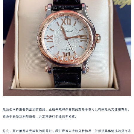
青岛市南区山东路6号华润大厦B座22层04室（需提前预约）
烟台市芝罘区胜利路139号万达金融中心A座907室（需提前预约）
长春市朝阳区西安大路727号中银大厦A座(旺进大厦)18层09室（需提前预约）
贵阳市南明区都司高架桥路33号亨特国际金融中心14楼14D（需提前预约）
昆明市盘龙区北京路928号同德昆明广场写字楼10层06室（需提前预约）
石家庄市长安区中山东路39号勒泰中心写字楼B座13层07室（需提前预约）
西安市碑林区南关正街88号华侨城长安国际中心E座6楼10室（需提前预约）
海口市龙华区金贸东路5号海口华润大厦B座17层1707室（需提前预约）
唐山市路南区新华东道100号万达广场写字楼A座10层1002室（需提前预约）
台州市椒江区东海大道1800号腾达中心东1幢20楼2002室（需提前预约）
内蒙古自治区呼和浩特市玉泉区大学西街70号华润万象城写字楼（鄂尔多斯大厦）23层2326室（需提前预约）
甘肃省兰州市七里河区西津西路16号兰州中心写字楼21层2102室（需提前预约）
重庆市解放碑渝中区民权路28号英利国际金融中心写字楼20层01室（需提前预约）
最后但同样重要的是预防措施。正确佩戴和保养您的萧邦手表可以有效延长其使用寿命。
黑龙江省大庆市萨尔图区会战大街萧邦售后服务中心（需提前预约）
避免手表受到剧烈撞击，并定期进行专业保养检查。
黑龙江省鹤岗市向阳区红军路萧邦售后服务中心（需提前预约）
总之，面对萧邦表壳破裂的问题时，我们应首先冷静分析情况，并根据具体情况选择合适
黑龙江省黑河市爱辉区中央街萧邦售后服务中心（需提前预约）