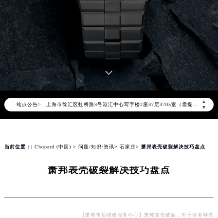
2026年8月萧邦中国区售后服务网络优化升级公告
2026年8月萧邦全国官方售后客户服务热线：400-885-0231
萧邦官方全国统一服务热线400-885-0231，服务覆盖中国大陆、香港、澳门、台湾全部区域（非大陆需加拨“+86”）
2026年8月萧邦售后服务中心最新网点地址：
北京市朝阳区建国门外大街甲6号华熙国际中心写字楼D座11层1102室（北京总部）（需提前预约）
北京市东城区东长安街1号东方广场写字楼W3座6层602室（需提前预约）
天津市和平区赤峰道136号天津国际金融中心写字楼26层2603室（需提前预约）
▲
站点公告>
上海市徐汇区虹桥路3号港汇中心写字楼2座37层3705室（需提前预约）
▼
上海市黄浦区南京东路299号宏伊国际广场写字楼8层806室（需提前预约）
南京市秦淮区中山南路1号（新街口）南京中心写字楼22层C1-1室（需提前预约）
常州市新北区龙锦路1590号现代传媒中心写字楼5号楼10层1008室（需提前预约）
当前位置：
| Chopard (中国)
>
问题/知识/资讯
>
石家庄
> 萧邦表壳破裂解决技巧盘点
徐州市鼓楼区淮海东路29号苏宁广场IFC国际金融中心写字楼35层3508室（需提前预约）
萧邦表壳破裂解决技巧盘点
扬州市邗江区国展路29号星耀天地写字楼1号楼18层1803室（需提前预约）
盐城市盐都区世纪大道5号盐城金融城写字楼1号楼16层1604室（需提前预约）
泰州市海陵区永定东路399号置地商务中心东塔写字楼（华润万象城）17层1706室（需提前预约）
宁波市江北区大闸南路500号来福士广场办公楼20层2009室（需提前预约）
【萧邦售后维修服务中心】萧邦表壳破裂，对于许多钟表