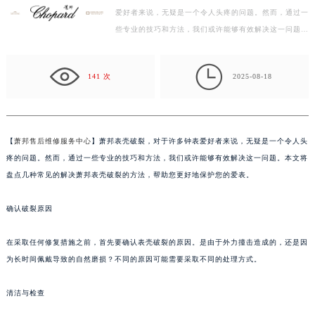
爱好者来说，无疑是一个令人头疼的问题。然而，通过一
杭州市上城区钱江路1366号华润大厦写字楼A座5层503-5室（需提前预约）
些专业的技巧和方法，我们或许能够有效解决这一问题。
金华市金东区东市南街777号金华万达广场写字楼4号楼22层2209室（需提前预约）
本文将盘点几种常见的解决萧邦表壳破裂的方法，帮助…
绍兴市越城区胜利东路379号世茂天际中心写字楼8层805室（需提前预约）

嘉兴市南湖区广益路705号嘉兴世界贸易中心写字楼A座13层1304室（需提前预约）
141 次
2025-08-18
南昌市红谷滩新区红谷中大道998号绿地双子塔（中央广场）A1座办公楼14层07室（需提前预约）
济南市历下区经十路11111号华润中心写字楼（万象城）15层1508室（需提前预约）
广州市天河区天河路230号万菱汇国际中心写字楼A塔7层704室（需提前预约）
【
萧邦售后维修服务中心
】萧邦表壳破裂，对于许多钟表爱好者来说，无疑是一个令人头
广州市越秀区环市东路371-375号世界贸易中心大厦南塔写字楼15层07室（需提前预约）
疼的问题。然而，通过一些专业的技巧和方法，我们或许能够有效解决这一问题。本文将
深圳市罗湖区深南东路5001号华润大厦写字楼17层1701室（需提前预约）
盘点几种常见的解决萧邦表壳破裂的方法，帮助您更好地保护您的爱表。
惠州市惠城区江北文昌一路7号华贸大厦写字楼1座30层05室（需提前预约）
确认破裂原因
厦门市思明区湖滨东路95号华润大厦写字楼B座11层1104室（需提前预约）
福州市鼓楼区五四路128-1号恒力城写字楼15层03室（需提前预约）
在采取任何修复措施之前，首先要确认表壳破裂的原因。是由于外力撞击造成的，还是因
成都市锦江区人民东路6号SAC东原中心写字楼24层2406B室（需提前预约）
为长时间佩戴导致的自然磨损？不同的原因可能需要采取不同的处理方式。
重庆市江北区观音桥步行街2号融恒时代广场写字楼9层902室（需提前预约）
长沙市芙蓉区定王台街道建湘路393号世茂环球金融中心写字楼（芙蓉广场）10层13室（需提前预约）
清洁与检查
郑州市二七区铭功路10号华润大厦写字楼29层2905室（需提前预约）