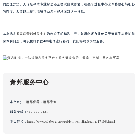
的处理方法。无论是寻求专业帮助还是尝试自我修复，在整个过程中都应保持耐心与细心
黑龙江省鸡西市鸡冠区红军路萧邦售后服务中心（需提前预约）
的态度。希望以上技巧能够帮助您更好地应对这一挑战。
黑龙江省佳木斯市向阳区长安路萧邦售后服务中心（需提前预约）
黑龙江省牡丹江市东安区太平路萧邦售后服务中心（需提前预约）
黑龙江省七台河市桃山区大同街萧邦售后服务中心（需提前预约）
以上就是
石家庄萧邦维修中心
为您分享的精彩内容。如果您还有其他关于萧邦手表维护和
黑龙江省齐齐哈尔市龙沙区龙华路萧邦售后服务中心（需提前预约）
保养的问题，可以拨打页面400电话进行咨询，我们将竭诚为您服务。
黑龙江省双鸭山市尖山区新兴大街萧邦售后服务中心（需提前预约）
黑龙江省绥化市北林区新华街与康庄路交叉口萧邦售后服务中心（需提前预约）
黑龙江省伊春市伊美区通河路萧邦售后服务中心（需提前预约）
吉林省白城市洮北区明仁南街萧邦售后服务中心（需提前预约）
萧邦服务中心
吉林省白山市浑江区浑江大街萧邦售后服务中心（需提前预约）
吉林省吉林市船营区河南街萧邦售后服务中心（需提前预约）
吉林省辽源市龙山区人民大街萧邦售后服务中心（需提前预约）
本文tag：
萧邦保养
，
萧邦维修
吉林省梅河口市新华街道梅河大街萧邦售后服务中心（需提前预约）
服务专线：
400-885-0231
吉林省四平市铁东区紫气大路与南九经街交汇处萧邦售后服务中心（需提前预约）
本页链接：
http://www.cdzbwx.cn/problems/shijiazhuang/17106.html
吉林省松原市宁江区五环大街萧邦售后服务中心（需提前预约）
吉林省通化市东昌区环通乡江南大街萧邦售后服务中心（需提前预约）