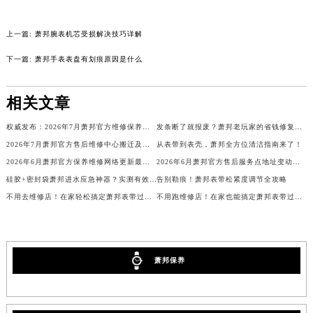
吉林省延边市延吉市解放路萧邦售后服务中心（需提前预约）
辽宁省鞍山市铁东区站前街萧邦售后服务中心（需提前预约）
上一篇:
萧邦腕表机芯受损解决技巧详解
辽宁省本溪市平山区胜利路萧邦售后服务中心（需提前预约）
下一篇:
萧邦手表表盘有划痕原因是什么
辽宁省朝阳市双塔区新华路萧邦售后服务中心（需提前预约）
辽宁省丹东市振兴区七经街萧邦售后服务中心（需提前预约）
相关文章
辽宁省抚顺市新抚区东一路萧邦售后服务中心（需提前预约）
权威发布：2026年7月萧邦官方维修保养服务中心搬迁新开事项
发条断了就报废？萧邦老玩家的省钱修复秘籍
辽宁省阜新市海州区解放大街萧邦售后服务中心（需提前预约）
2026年7月萧邦官方售后维修中心搬迁及保养点新开补充最终通知原文公示
从表带到表壳，萧邦全方位清洁指南来了！
辽宁省葫芦岛市连山区中央路萧邦售后服务中心（需提前预约）
2026年6月萧邦官方保养维修网络更新最终版（含搬迁新增店面）
2026年6月萧邦官方售后服务点地址变动与新开业大全
辽宁省锦州市古塔区中央大街萧邦售后服务中心（需提前预约）
硅胶+密封袋萧邦进水应急神器？实测有效！
告别勒痕！萧邦表带松紧度调节全攻略
辽宁省辽阳市白塔区新运大街萧邦售后服务中心（需提前预约）
不用去维修店！在家轻松搞定萧邦表带过松难题
不用跑维修店！在家也能搞定萧邦表带过短问题
辽宁省盘锦市兴隆台区石油大街萧邦售后服务中心（需提前预约）
辽宁省铁岭市银州区南马路萧邦售后服务中心（需提前预约）
辽宁省营口市站前区市府路与渤海大街交叉口萧邦售后服务中心（需提前预约）
萧邦保养
辽宁省沈阳市沈河区中街路137号亨得利名表维修授权店1楼萧邦售后服务中心（需提前预约）
辽宁省沈阳市沈河区中街路83号亨得利名表维修授权店1楼萧邦售后服务中心（需提前预约）
北京市朝阳区建国门外大街甲6号华熙国际中心D座11层1102室萧邦售后服务中心（北京总部）（需提前预约）