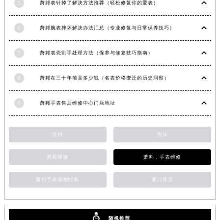
5
萧邦表针掉了解决方法推荐（轻松修复你的爱表）
安徽省淮南市田家庵区国庆中路萧邦售后服务中心（需提前预约）
安徽省黄山市屯溪区黄山西路萧邦售后服务中心（需提前预约）
6
萧邦腕表摔坏解决办法汇总（专业修复与日常保养技巧）
安徽省六安市金安区解放中路萧邦售后服务中心（需提前预约）
安徽省马鞍山市雨山区湖南西路萧邦售后服务中心（需提前预约）
7
萧邦表壳割手处理方法（保养与修复技巧指南）
安徽省宿州市埇桥区人民中路萧邦售后服务中心（需提前预约）
8
萧邦在三十年前卖多少钱（名表价格变迁的历史洞察）
安徽省铜陵市铜官区石城大道萧邦售后服务中心（需提前预约）
安徽省芜湖市镜湖区中山路步行街萧邦售后服务中心（需提前预约）
9
萧邦手表售后维修中心门店地址
安徽省宣城市宣州区叠嶂西路萧邦售后服务中心（需提前预约）
福建省龙岩市新罗区九一南路萧邦售后服务中心（需提前预约）
福建省南平市建阳区人民西路萧邦售后服务中心（需提前预约）
沧州
包头
福建省宁德市蕉城区天湖东路萧邦售后服务中心（需提前预约）
萧邦维修
萧邦，手表维修
福建省莆田市城厢区霞林街道荔华东大道萧邦售后服务中心（需提前预约）
福建省三明市三元区东乾二路萧邦售后服务中心（需提前预约）
萧邦手表调整时间
萧邦售后
福建省漳州市龙文区步港路萧邦售后服务中心（需提前预约）
江苏省常州市新北区龙锦路1590号现代传媒中心5号楼10层1008室萧邦售后服务中心（需提前预约）
江苏省淮安市清江浦区淮海北路萧邦售后服务中心（需提前预约）
随机推荐