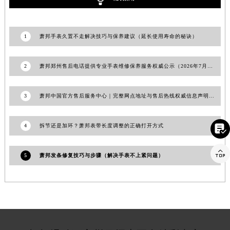
江苏省连云港市海州区通灌北路萧邦售后服务中心（需提前预约）
江苏省南京市秦淮区中山南路1号南京中心22层22-C1-C3室萧邦售后服务中心（需提前预约）
1
萧邦手表久置不走解决技巧与保养建议（延长使用寿命的秘诀）
江苏省宿迁市宿城区西湖路萧邦售后服务中心（需提前预约）
江苏省泰州市海陵区永定东路399号置地商务中心东塔（华润万象城）17层1706室萧邦售后服务中心（需提前预约）
2
萧邦郑州售后电话提供专业手表维修保养服务权威公示（2026年7月最新）
江苏省徐州市鼓楼区淮海东路29号苏宁广场IFC国际金融中心35层3508室萧邦售后服务中心（需提前预约）
江苏省盐城市盐都区世纪大道5号盐城金融城写字楼1号楼16层1604室萧邦售后服务中心（需提前预约）
3
萧邦中国官方售后服务中心｜完整网点地址与售后热线权威信息声明（2026年7月更新）
江苏省扬州市邗江区国展路29号星耀天地写字楼1号楼18层1803室萧邦售后服务中心（需提前预约）
江苏省镇江市京口区中山东路萧邦售后服务中心（需提前预约）
江西省抚州市临川区赣东大道萧邦售后服务中心（需提前预约）

4
拆节还是加环？萧邦表带长度调整的正确打开方式
江西省赣州市章贡区文清路萧邦售后服务中心（需提前预约）

江西省吉安市吉州区井冈山大道萧邦售后服务中心（需提前预约）
5
萧邦发条修复技巧与步骤（解决手表不上紧问题）
江西省景德镇市珠山区珠山中路萧邦售后服务中心（需提前预约）
江西省九江市浔阳区浔阳路萧邦售后服务中心（需提前预约）
江西省南昌市红谷滩新区红谷中大道998号绿地双子塔（中央广场）A1座办公楼14层1407室萧邦售后服务中心（需提前预约）
江西省萍乡市安源区萍安北大道与康庄路交叉口萧邦售后服务中心（需提前预约）
江西省上饶市信州区滨江西路萧邦售后服务中心（需提前预约）