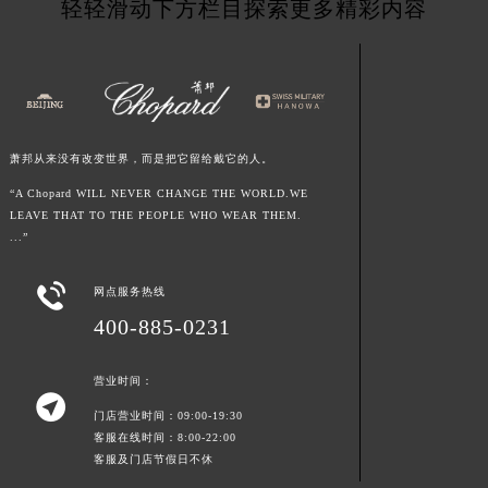
轻轻滑动下方栏目探索更多精彩内容
江西省新余市渝水区北湖西路萧邦售后服务中心（需提前预约）
江西省宜春市袁州区中山中路萧邦售后服务中心（需提前预约）
江西省鹰潭市月湖区胜利东路萧邦售后服务中心（需提前预约）
山东省德州市德城区东风中路萧邦售后服务中心（需提前预约）
山东省东营市东营区济南路萧邦售后服务中心（需提前预约）
萧邦从来没有改变世界，而是把它留给戴它的人。
山东省济南市历下区经十路11111号华润中心写字楼（万象城）15层1508室萧邦售后服务中心（需提前预约）
“A Chopard WILL NEVER CHANGE THE WORLD.WE
山东省济宁市任城区太白楼路萧邦售后服务中心（需提前预约）
LEAVE THAT TO THE PEOPLE WHO WEAR THEM.
山东省莱芜市文化南路8号银座商城名表维修一楼名表维修萧邦售后服务中心（需提前预约）
...”
山东省临沂市兰山区解放路萧邦售后服务中心（需提前预约）

网点服务热线
山东省日照市东港区烟台路萧邦售后服务中心（需提前预约）
400-885-0231
山东省泰安市泰山区财源街道泰山大街萧邦售后服务中心（需提前预约）
山东省威海市环翠区新威海路89号振华商厦一楼名表维修萧邦售后服务中心（需提前预约）
营业时间：
山东省潍坊市奎文区东风东街萧邦售后服务中心（需提前预约）

门店营业时间：09:00-19:30
山东省枣庄市滕州市北辛路与善国路交叉口萧邦售后服务中心（需提前预约）
客服在线时间：8:00-22:00
山东省淄博市张店区金晶大道萧邦售后服务中心（需提前预约）
客服及门店节假日不休
上海市黄浦区南京东路299号宏伊国际广场写字楼8层806室萧邦售后服务中心（需提前预约）