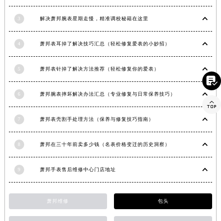
河南省周口市川汇区七一路萧邦售后服务中心（需提前预约）
3
解决萧邦腕表星期走慢，精准调校秘籍在这里
河南省驻马店市驿城区乐山大道与置地大道交叉口萧邦售后服务中心（需提前预约）
湖北省鄂州市鄂城区文星大道萧邦售后服务中心（需提前预约）
4
萧邦表耳掉了解决技巧汇总（轻松修复爱表的小妙招）
湖北省黄冈市黄州区赤壁大道萧邦售后服务中心（需提前预约）
湖北省黄石市黄石港区武汉路萧邦售后服务中心（需提前预约）
5
萧邦表针掉了解决方法推荐（轻松修复你的爱表）

湖北省荆门市东宝中天街步行街萧邦售后服务中心（需提前预约）
湖北省荆州市荆州区荆中路萧邦售后服务中心（需提前预约）
6
萧邦腕表摔坏解决办法汇总（专业修复与日常保养技巧）

湖北省十堰市茅箭区人民北路萧邦售后服务中心（需提前预约）
7
萧邦表壳割手处理方法（保养与修复技巧指南）
湖北省随州市曾都区青年路萧邦售后服务中心（需提前预约）
湖北省咸宁市咸安区长安大道萧邦售后服务中心（需提前预约）
8
萧邦在三十年前卖多少钱（名表价格变迁的历史洞察）
湖北省襄阳市樊城区长虹路与人民路交叉口萧邦售后服务中心（需提前预约）
湖北省孝感市孝南区复兴大道萧邦售后服务中心（需提前预约）
9
萧邦手表售后维修中心门店地址
湖北省宜昌市西陵区夷陵大道与港窑路萧邦售后服务中心（需提前预约）
湖南省常德市武陵区人民路萧邦售后服务中心（需提前预约）
萧邦维修
包头
湖南省郴州市北湖区国庆北路萧邦售后服务中心（需提前预约）
湖南省衡阳市雁峰区解放路萧邦售后服务中心（需提前预约）