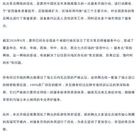
此次售后网络的优化，是萧邦中国区近年来规模最大的一次服务升级行动。该行动聚焦
江西省萍乡市安源区萍安北大道与康庄路交叉口萧邦售后服务中心（需提前预约）
于“直营服务质量提升、店面规模扩大、区域布局均衡”这三个主要方向。对全国原有的售
江西省上饶市信州区滨江西路萧邦售后服务中心（需提前预约）
后网点进行了装修更新、设备换代以及人员培训等工作，同时还在多个城市增设了服务
江西省新余市渝水区北湖西路萧邦售后服务中心（需提前预约）
点。
江西省宜春市袁州区中山中路萧邦售后服务中心（需提前预约）
江西省鹰潭市月湖区胜利东路萧邦售后服务中心（需提前预约）
截至2026年6月，萧邦已经在全国多个省级行政区设立了官方售后维修服务中心，形成了
覆盖华北、华东、华南、西南、华中、东北、西北七大区域的“直营中心 + 服务点”双轨
山东省德州市德城区东风中路萧邦售后服务中心（需提前预约）
网络。这一网络的形成，有效解决了以往部分地区存在的“售后困难、距离过远、预约时
山东省东营市东营区济南路萧邦售后服务中心（需提前预约）
间长”等问题。
山东省济南市历下区经十路11111号华润中心写字楼（万象城）15层1508室萧邦售后服务中心（需提前预约）
山东省济宁市任城区太白楼路萧邦售后服务中心（需提前预约）
所有经过升级的网点都通过了瑞士日内瓦总部的严格认证。这些网点统一配备了瑞士进口
山东省莱芜市文化南路8号银座商城名表维修一楼名表维修萧邦售后服务中心（需提前预约）
的精密检测仪器、100%原厂供应的配件，并且拥有经过品牌专项培训认证的资深制表
山东省临沂市兰山区解放路萧邦售后服务中心（需提前预约）
师。它们严格执行萧邦全球统一的服务标准和质保体系，确保无论表主身处何地，都能够
享受到与瑞士本土相同的专业养护服务。
山东省日照市东港区烟台路萧邦售后服务中心（需提前预约）
山东省泰安市泰山区财源街道泰山大街萧邦售后服务中心（需提前预约）
此外，本次升级还着重强化了网点的私密性和舒适度。新的网点大多选址在城市核心商圈
山东省威海市环翠区新威海路89号振华商厦一楼名表维修萧邦售后服务中心（需提前预约）
的高端写字楼内，对服务空间的布局进行了优化，为表主提供了更加安心、舒适的售后体
山东省潍坊市奎文区东风东街萧邦售后服务中心（需提前预约）
验。
山东省枣庄市滕州市北辛路与善国路交叉口萧邦售后服务中心（需提前预约）