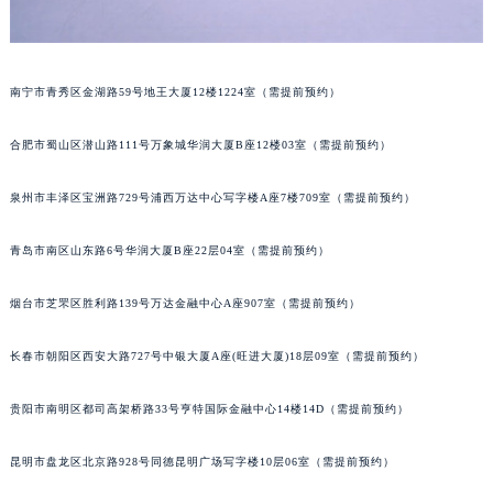
山西省晋城市城区黄华街萧邦售后服务中心（需提前预约）
山西省晋中市榆次区顺城街萧邦售后服务中心（需提前预约）
山西省临汾市尧都区解放路萧邦售后服务中心（需提前预约）
南宁市青秀区金湖路59号地王大厦12楼1224室（需提前预约）
山西省吕梁市离石区永宁中路与建设街交叉口萧邦售后服务中心（需提前预约）
山西省朔州市朔城区怡西路与鄯阳西街交汇处萧邦售后服务中心（需提前预约）
合肥市蜀山区潜山路111号万象城华润大厦B座12楼03室（需提前预约）
山西省忻州市忻府区和平东街与七一南路交叉口萧邦售后服务中心（需提前预约）
泉州市丰泽区宝洲路729号浦西万达中心写字楼A座7楼709室（需提前预约）
山西省阳泉市郊区平阳东街与新城大道交叉口萧邦售后服务中心（需提前预约）
山西省运城市盐湖区河东街萧邦售后服务中心（需提前预约）
青岛市南区山东路6号华润大厦B座22层04室（需提前预约）
山西省长治市潞州区英雄中路萧邦售后服务中心（需提前预约）
山西省太原市迎泽区迎泽街道解放路15号亨得利名表维修授权店3楼萧邦售后服务中心（需提前预约）
烟台市芝罘区胜利路139号万达金融中心A座907室（需提前预约）
天津市和平区赤峰道136号天津国际金融中心26层2603室萧邦售后服务中心（需提前预约）
长春市朝阳区西安大路727号中银大厦A座(旺进大厦)18层09室（需提前预约）
安徽省安庆市迎江区人民路萧邦售后服务中心（需提前预约）
安徽省蚌埠市蚌山区淮河路萧邦售后服务中心（需提前预约）
贵阳市南明区都司高架桥路33号亨特国际金融中心14楼14D（需提前预约）
安徽省亳州市谯城区魏武大道萧邦售后服务中心（需提前预约）
安徽省池州市贵池区长江路萧邦售后服务中心（需提前预约）
昆明市盘龙区北京路928号同德昆明广场写字楼10层06室（需提前预约）
安徽省滁州市琅琊区南谯北路萧邦售后服务中心（需提前预约）