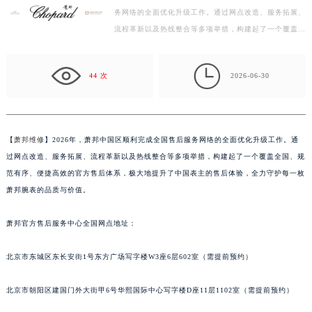
务网络的全面优化升级工作。通过网点改造、服务拓展、
泰州市海陵区永定东路399号置地商务中心东塔写字楼（华润万象城）17层1706室（需提前预约）
流程革新以及热线整合等多项举措，构建起了一个覆盖全
宁波市江北区大闸南路500号来福士广场办公楼20层2009室（需提前预约）
国、规范有序、便捷高效的官方售后体系，极大地提升
杭州市上城区钱江路1366号华润大厦写字楼A座5层503-5室（需提前预约）
了…

金华市金东区东市南街777号金华万达广场写字楼4号楼22层2209室（需提前预约）
44 次
2026-06-30
绍兴市越城区胜利东路379号世茂天际中心写字楼8层805室（需提前预约）
嘉兴市南湖区广益路705号嘉兴世界贸易中心写字楼A座13层1304室（需提前预约）
南昌市红谷滩新区红谷中大道998号绿地双子塔（中央广场）A1座办公楼14层07室（需提前预约）
【
萧邦维修
】2026年，萧邦中国区顺利完成全国售后服务网络的全面优化升级工作。通
济南市历下区经十路11111号华润中心写字楼（万象城）15层1508室（需提前预约）
过网点改造、服务拓展、流程革新以及热线整合等多项举措，构建起了一个覆盖全国、规
广州市天河区天河路230号万菱汇国际中心写字楼A塔7层704室（需提前预约）
范有序、便捷高效的官方售后体系，极大地提升了中国表主的售后体验，全力守护每一枚
广州市越秀区环市东路371-375号世界贸易中心大厦南塔写字楼15层07室（需提前预约）
萧邦腕表的品质与价值。
深圳市罗湖区深南东路5001号华润大厦写字楼17层1701室（需提前预约）
萧邦官方售后服务中心全国网点地址：
惠州市惠城区江北文昌一路7号华贸大厦写字楼1座30层05室（需提前预约）
厦门市思明区湖滨东路95号华润大厦写字楼B座11层1104室（需提前预约）
北京市东城区东长安街1号东方广场写字楼W3座6层602室（需提前预约）
福州市鼓楼区五四路128-1号恒力城写字楼15层03室（需提前预约）
成都市锦江区人民东路6号SAC东原中心写字楼24层2406B室（需提前预约）
北京市朝阳区建国门外大街甲6号华熙国际中心写字楼D座11层1102室（需提前预约）
重庆市江北区观音桥步行街2号融恒时代广场写字楼9层902室（需提前预约）