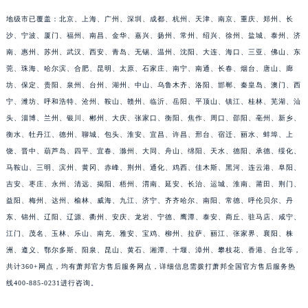
江苏省常州市新北区龙锦路1590号现代传媒中心5号楼10层1008室萧邦售后服务中心（需提前预约）
地级市已覆盖：北京、上海、广州、深圳、成都、杭州、天津、南京、重庆、郑州、长
江苏省淮安市清江浦区淮海北路萧邦售后服务中心（需提前预约）
沙、宁波、厦门、福州、南昌、金华、嘉兴、扬州、常州、绍兴、徐州、盐城、泰州、济
江苏省连云港市海州区通灌北路萧邦售后服务中心（需提前预约）
南、惠州、苏州、武汉、西安、青岛、无锡、温州、沈阳、大连、海口、三亚、佛山、东
莞、珠海、哈尔滨、合肥、昆明、太原、石家庄、南宁、南通、长春、烟台、唐山、廊
江苏省南京市秦淮区中山南路1号南京中心22层22-C1-C3室萧邦售后服务中心（需提前预约）
坊、保定、贵阳、泉州、台州、湖州、中山、乌鲁木齐、洛阳、邯郸、秦皇岛、澳门、西
江苏省宿迁市宿城区西湖路萧邦售后服务中心（需提前预约）
宁、潍坊、呼和浩特、沧州、鞍山、赣州、临沂、岳阳、平顶山、镇江、桂林、芜湖、汕
江苏省泰州市海陵区永定东路399号置地商务中心东塔（华润万象城）17层1706室萧邦售后服务中心（需提前预约）
头、淄博、兰州、银川、郴州、大庆、张家口、衡阳、焦作、周口、邵阳、亳州、新乡、
江苏省徐州市鼓楼区淮海东路29号苏宁广场IFC国际金融中心35层3508室萧邦售后服务中心（需提前预约）
衡水、牡丹江、德州、聊城、包头、淮安、宜昌、许昌、邢台、宿迁、丽水、蚌埠、上
江苏省盐城市盐都区世纪大道5号盐城金融城写字楼1号楼16层1604室萧邦售后服务中心（需提前预约）
饶、晋中、葫芦岛、四平、宜春、滁州、大同、舟山、绵阳、天水、德阳、承德、绥化、
江苏省扬州市邗江区国展路29号星耀天地写字楼1号楼18层1803室萧邦售后服务中心（需提前预约）
马鞍山、三明、滨州、黄冈、赤峰、荆州、通化、鸡西、佳木斯、黑河、连云港、阜阳、
吉安、枣庄、永州、清远、揭阳、梧州、渭南、延安、长治、运城、淮南、莆田、荆门、
江苏省镇江市京口区中山东路萧邦售后服务中心（需提前预约）
益阳、梅州、达州、榆林、威海、九江、济宁、齐齐哈尔、南阳、常德、呼伦贝尔、丹
江西省抚州市临川区赣东大道萧邦售后服务中心（需提前预约）
东、锦州、辽阳、辽源、衢州、安庆、龙岩、宁德、鹰潭、泰安、商丘、驻马店、咸宁、
江西省赣州市章贡区文清路萧邦售后服务中心（需提前预约）
江门、茂名、玉林、乐山、南充、雅安、宝鸡、柳州、拉萨、丽江、张家界、襄阳、株
江西省吉安市吉州区井冈山大道萧邦售后服务中心（需提前预约）
洲、遵义、鄂尔多斯、阳泉、昆山、黄石、湘潭、十堰、漳州、攀枝花、香港、台北等，
江西省景德镇市珠山区珠山中路萧邦售后服务中心（需提前预约）
共计360+网点，均有萧邦官方售后服务网点，详细信息需拨打萧邦全国官方售后服务热
江西省九江市浔阳区浔阳路萧邦售后服务中心（需提前预约）
线400-885-0231进行咨询。
江西省南昌市红谷滩新区红谷中大道998号绿地双子塔（中央广场）A1座办公楼14层1407室萧邦售后服务中心（需提前预约）