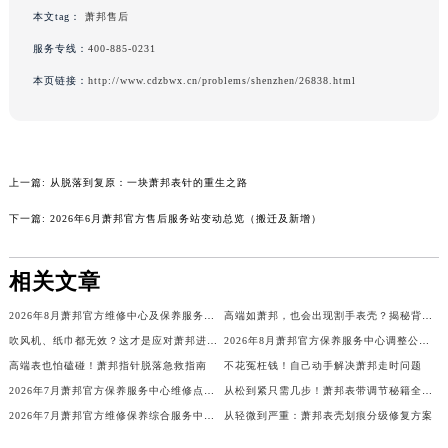
本文tag：
萧邦售后
广东省汕尾市城区香洲街道园林社区翠园街萧邦售后服务中心（需提前预约）
广东省韶关市武江区芙蓉新区与老城中心交汇处萧邦售后服务中心（需提前预约）
服务专线：
400-885-0231
广东省深圳市罗湖区深南东路5001号华润大厦17层1701室萧邦售后服务中心（需提前预约）
本页链接：
http://www.cdzbwx.cn/problems/shenzhen/26838.html
广东省阳江市江城区东风一路萧邦售后服务中心（需提前预约）
广东省云浮市云城区金山路萧邦售后服务中心（需提前预约）
广东省湛江市赤坎区观海北路萧邦售后服务中心（需提前预约）
上一篇:
从脱落到复原：一块萧邦表针的重生之路
广东省肇庆市端州区信安大道与砚都大道交汇处萧邦售后服务中心（需提前预约）
广西壮族自治区百色市右江区中山二路萧邦售后服务中心（需提前预约）
下一篇:
2026年6月萧邦官方售后服务站变动总览（搬迁及新增）
广西壮族自治区北海市海城区北京路萧邦售后服务中心（需提前预约）
广西壮族自治区崇左市江州区石景林街道友谊大道与丽川路交汇处萧邦售后服务中心（需提前预约）
相关文章
广西壮族自治区防城港市港口区金花茶大道萧邦售后服务中心（需提前预约）
2026年8月萧邦官方维修中心及保养服务中心迁移与增设补充确认终稿
高端如萧邦，也会出现割手表壳？揭秘背后细节
广西壮族自治区贵港市港北区港城街道布山大道与仙衣路交叉口萧邦售后服务中心（需提前预约）
吹风机、纸巾都无效？这才是应对萧邦进水的正确姿势
2026年8月萧邦官方保养服务中心调整公告：迁址+新设维修点
广西壮族自治区桂林市秀峰区红岭路萧邦售后服务中心（需提前预约）
高端表也怕磕碰！萧邦指针脱落急救指南
不花冤枉钱！自己动手解决萧邦走时问题
广西壮族自治区河池市金城江区金城江街道朝阳路萧邦售后服务中心（需提前预约）
2026年7月萧邦官方保养服务中心维修点搬迁及增设补充确认正式发布
从松到紧只需几步！萧邦表带调节秘籍全解析
广西壮族自治区贺州市八步区城东街道灵峰南路萧邦售后服务中心（需提前预约）
2026年7月萧邦官方维修保养综合服务中心调整补充公告确认终稿发布
从轻微到严重：萧邦表壳划痕分级修复方案
广西壮族自治区来宾市兴宾区桂中大道萧邦售后服务中心（需提前预约）