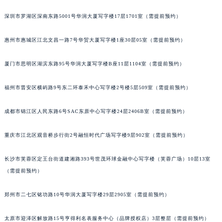
黑龙江省鹤岗市向阳区红军路萧邦售后服务中心（需提前预约）
深圳市罗湖区深南东路5001号华润大厦写字楼17层1701室（需提前预约）
黑龙江省黑河市爱辉区中央街萧邦售后服务中心（需提前预约）
黑龙江省鸡西市鸡冠区红军路萧邦售后服务中心（需提前预约）
惠州市惠城区江北文昌一路7号华贸大厦写字楼1座30层05室（需提前预约）
黑龙江省佳木斯市向阳区长安路萧邦售后服务中心（需提前预约）
厦门市思明区湖滨东路95号华润大厦写字楼B座11层1104室（需提前预约）
黑龙江省牡丹江市东安区太平路萧邦售后服务中心（需提前预约）
黑龙江省七台河市桃山区大同街萧邦售后服务中心（需提前预约）
福州市晋安区横屿路9号东二环泰禾中心写字楼2号楼5层509室（需提前预约）
黑龙江省齐齐哈尔市龙沙区龙华路萧邦售后服务中心（需提前预约）
黑龙江省双鸭山市尖山区新兴大街萧邦售后服务中心（需提前预约）
成都市锦江区人民东路6号SAC东原中心写字楼24层2406B室（需提前预约）
黑龙江省绥化市北林区新华街与康庄路交叉口萧邦售后服务中心（需提前预约）
黑龙江省伊春市伊美区通河路萧邦售后服务中心（需提前预约）
重庆市江北区观音桥步行街2号融恒时代广场写字楼9层902室（需提前预约）
吉林省白城市洮北区明仁南街萧邦售后服务中心（需提前预约）
长沙市芙蓉区定王台街道建湘路393号世茂环球金融中心写字楼（芙蓉广场）10层13室
吉林省白山市浑江区浑江大街萧邦售后服务中心（需提前预约）
（需提前预约）
吉林省吉林市船营区河南街萧邦售后服务中心（需提前预约）
吉林省辽源市龙山区人民大街萧邦售后服务中心（需提前预约）
郑州市二七区铭功路10号华润大厦写字楼29层2905室（需提前预约）
吉林省梅河口市新华街道梅河大街萧邦售后服务中心（需提前预约）
吉林省四平市铁东区紫气大路与南九经街交汇处萧邦售后服务中心（需提前预约）
太原市迎泽区解放路15号亨得利名表服务中心（品牌授权店）3层整层（需提前预约）