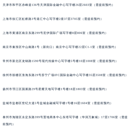
天津市和平区赤峰道136号天津国际金融中心写字楼26层2603室（需提前预约）
长沙市芙蓉区定王台街道建湘路393号世茂环球金融中心写字楼（芙蓉广场）10层13室（需提前预约）
郑州市二七区铭功路10号华润大厦写字楼29层2905室（需提前预约）
上海市徐汇区虹桥路3号港汇中心写字楼2座37层3705室（需提前预约）
太原市迎泽区解放路15号亨得利名表服务中心（品牌授权店）3层整层（需提前预约）
沈阳市沈河区中街路137号亨得利名表服务中心（品牌授权店）1层整层（需提前预约）
上海市黄浦区南京东路299号宏伊国际广场写字楼8层806室（需提前预约）
沈阳市沈河区中街路83号亨得利名表服务中心（品牌授权店）1层整层（需提前预约）
乌鲁木齐市天山区红山路26号时代广场（CCMALL）C座17层17-B（需提前预约）
南京市秦淮区中山南路1号（新街口）南京中心写字楼22层C1-1室（需提前预约）
温州市鹿城区锦绣路1067号置信广场10层1015室（需提前预约）
常州市新北区龙锦路1590号现代传媒中心写字楼5号楼10层1008室（需提前预约）
哈尔滨市道里区友谊西路600号富力中心T2座写字楼29层03室（需提前预约）
大连市中山区人民路15号国际金融大厦7层G室（需提前预约）
徐州市鼓楼区淮海东路29号苏宁广场IFC国际金融中心写字楼35层3508室（需提前预约）
佛山市禅城区季华五路57号万科金融中心C座12层1205室（需提前预约）
东莞市东城街道鸿福东路1号民盈国贸中心T1写字楼9层907室（需提前预约）
扬州市邗江区国展路29号星耀天地写字楼1号楼18层1803室（需提前预约）
无锡市梁溪区人民中路139号恒隆广场写字楼1座11层1104室（需提前预约）
盐城市盐都区世纪大道5号盐城金融城写字楼1号楼16层1604室（需提前预约）
南通市崇川区工农路57号圆融广场写字楼16层1603室（需提前预约）
苏州市苏州工业园区星港街199号苏州中心办公楼C座22层08室（需提前预约）
泰州市海陵区永定东路399号置地商务中心东塔写字楼（华润万象城）17层1706室（需提
武汉市江汉区解放大道686号世界贸易大厦38层09室（需提前预约）
前预约）
南宁市青秀区金湖路59号地王大厦12楼1224室（需提前预约）