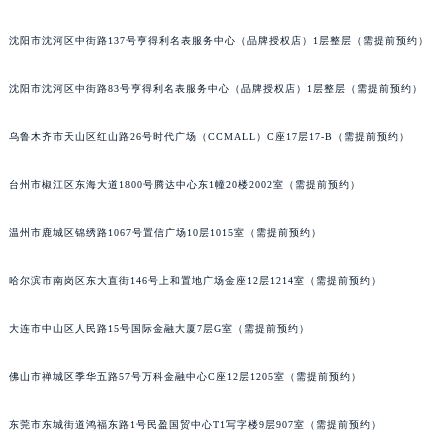
吉林省松原市宁江区五环大街萧邦售后服务中心（需提前预约）
沈阳市沈河区中街路137号亨得利名表服务中心（品牌授权店）1层整层（需提前预约）
吉林省通化市东昌区环通乡江南大街萧邦售后服务中心（需提前预约）
吉林省延边市延吉市解放路萧邦售后服务中心（需提前预约）
沈阳市沈河区中街路83号亨得利名表服务中心（品牌授权店）1层整层（需提前预约）
辽宁省鞍山市铁东区站前街萧邦售后服务中心（需提前预约）
辽宁省本溪市平山区胜利路萧邦售后服务中心（需提前预约）
乌鲁木齐市天山区红山路26号时代广场（CCMALL）C座17层17-B（需提前预约）
辽宁省朝阳市双塔区新华路萧邦售后服务中心（需提前预约）
台州市椒江区东海大道1800号腾达中心东1幢20楼2002室（需提前预约）
辽宁省丹东市振兴区七经街萧邦售后服务中心（需提前预约）
辽宁省抚顺市新抚区东一路萧邦售后服务中心（需提前预约）
温州市鹿城区锦绣路1067号置信广场10层1015室（需提前预约）
辽宁省阜新市海州区解放大街萧邦售后服务中心（需提前预约）
辽宁省葫芦岛市连山区中央路萧邦售后服务中心（需提前预约）
哈尔滨市南岗区东大直街146号上和置地广场金座12层1214室（需提前预约）
辽宁省锦州市古塔区中央大街萧邦售后服务中心（需提前预约）
辽宁省辽阳市白塔区新运大街萧邦售后服务中心（需提前预约）
大连市中山区人民路15号国际金融大厦7层G室（需提前预约）
辽宁省盘锦市兴隆台区石油大街萧邦售后服务中心（需提前预约）
佛山市禅城区季华五路57号万科金融中心C座12层1205室（需提前预约）
辽宁省铁岭市银州区南马路萧邦售后服务中心（需提前预约）
辽宁省营口市站前区市府路与渤海大街交叉口萧邦售后服务中心（需提前预约）
东莞市东城街道鸿福东路1号民盈国贸中心T1写字楼9层907室（需提前预约）
辽宁省沈阳市沈河区中街路137号亨得利名表维修授权店1楼萧邦售后服务中心（需提前预约）