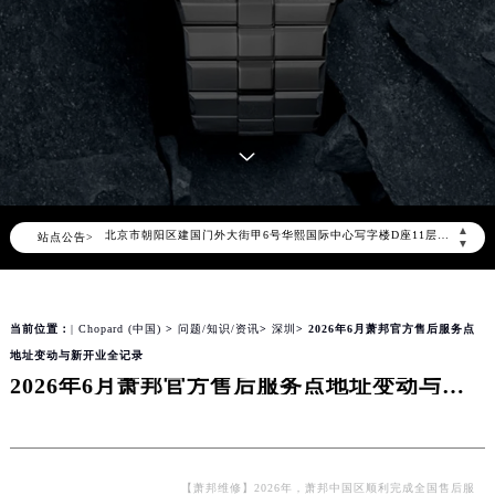
2026年8月萧邦中国区售后服务网络优化升级公告
2026年8月萧邦全国官方售后客户服务热线：400-885-0231
萧邦官方全国统一服务热线400-885-0231，服务覆盖中国大陆、香港、澳门、台湾全部区域（非大陆需加拨“+86”）
2026年8月萧邦售后服务中心最新网点地址：
北京市朝阳区建国门外大街甲6号华熙国际中心写字楼D座11层1102室（北京总部）（需提前预约）
▲
站点公告>
北京市东城区东长安街1号东方广场写字楼W3座6层602室（需提前预约）
▼
天津市和平区赤峰道136号天津国际金融中心写字楼26层2603室（需提前预约）
上海市徐汇区虹桥路3号港汇中心写字楼2座37层3705室（需提前预约）
当前位置：
| Chopard (中国)
>
问题/知识/资讯
>
深圳
> 2026年6月萧邦官方售后服务点
上海市黄浦区南京东路299号宏伊国际广场写字楼8层806室（需提前预约）
地址变动与新开业全记录
南京市秦淮区中山南路1号（新街口）南京中心写字楼22层C1-1室（需提前预约）
2026年6月萧邦官方售后服务点地址变动与新开业全记录
常州市新北区龙锦路1590号现代传媒中心写字楼5号楼10层1008室（需提前预约）
徐州市鼓楼区淮海东路29号苏宁广场IFC国际金融中心写字楼35层3508室（需提前预约）
扬州市邗江区国展路29号星耀天地写字楼1号楼18层1803室（需提前预约）
盐城市盐都区世纪大道5号盐城金融城写字楼1号楼16层1604室（需提前预约）
【萧邦维修】2026年，萧邦中国区顺利完成全国售后服