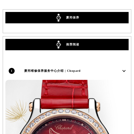
广西壮族自治区柳州市城中区中山中路萧邦售后服务中心（需提前预约）
广西壮族自治区钦州市钦南区金海湾东大街萧邦售后服务中心（需提前预约）
萧邦保养
广西壮族自治区梧州市万秀区龙湖镇高旺路萧邦售后服务中心（需提前预约）
广西壮族自治区玉林市玉州区金玉路萧邦售后服务中心（需提前预约）
海南省儋州市儋州市那大镇兰洋北路萧邦售后服务中心（需提前预约）
推荐阅读
海南省东方市八所镇解放西路萧邦售后服务中心（需提前预约）
海南省琼海市嘉积镇东风路萧邦售后服务中心（需提前预约）
海南省三沙市西沙区西沙群岛永兴岛北京路萧邦售后服务中心（需提前预约）
1
萧邦维修保养服务中心介绍 | Chopard
海南省三亚市吉阳区迎宾路萧邦售后服务中心（需提前预约）
海南省万宁市万城镇解放路萧邦售后服务中心（需提前预约）
海南省文昌市文城镇教育东路萧邦售后服务中心（需提前预约）
海南省五指山市通什镇三月三大道萧邦售后服务中心（需提前预约）
香港特别行政区尖沙咀区油尖旺区广东道萧邦售后服务中心（需提前预约）
香港特别行政区金钟区中西区金钟道萧邦售后服务中心（需提前预约）
香港特别行政区九龙区油尖旺区弥敦道萧邦售后服务中心（需提前预约）
香港特别行政区铜锣湾区湾仔区轩尼诗道萧邦售后服务中心（需提前预约）