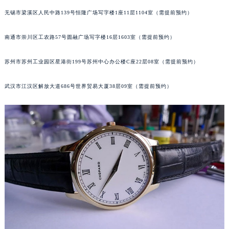
辽宁省沈阳市沈河区中街路83号亨得利名表维修授权店1楼萧邦售后服务中心（需提前预约）
无锡市梁溪区人民中路139号恒隆广场写字楼1座11层1104室（需提前预约）
北京市朝阳区建国门外大街甲6号华熙国际中心D座11层1102室萧邦售后服务中心（北京总部）（需提前预约）
南通市崇川区工农路57号圆融广场写字楼16层1603室（需提前预约）
北京市东城区东长安街1号王府井东方广场W3座6层602室萧邦售后服务中心（需提前预约）
河北省保定市竞秀区朝阳北大街北国先天下萧邦售后服务中心（需提前预约）
苏州市苏州工业园区星港街199号苏州中心办公楼C座22层08室（需提前预约）
内蒙古自治区阿拉善盟市左旗土尔扈特大街萧邦售后服务中心（需提前预约）
内蒙古自治区巴彦淖尔市临河区新华街萧邦售后服务中心（需提前预约）
武汉市江汉区解放大道686号世界贸易大厦38层09室（需提前预约）
内蒙古自治区包头市青山区幸福路甲3号王府井百货名表维修萧邦售后服务中心（需提前预约）
内蒙古自治区赤峰市红山区哈达街萧邦售后服务中心（需提前预约）
内蒙古自治区鄂尔多斯市东胜区伊金霍洛街萧邦售后服务中心（需提前预约）
内蒙古自治区呼伦贝尔市海拉尔区中央街萧邦售后服务中心（需提前预约）
内蒙古自治区通辽市科尔沁区明仁大街萧邦售后服务中心（需提前预约）
内蒙古自治区乌海市海勃湾区人民南路萧邦售后服务中心（需提前预约）
内蒙古自治区乌兰察布市集宁区恩和大街萧邦售后服务中心（需提前预约）
内蒙古自治区锡林郭勒盟市锡林浩特市光明街与额尔敦路交叉口萧邦售后服务中心（需提前预约）
内蒙古自治区兴安盟市乌兰浩特市兴安大街萧邦售后服务中心（需提前预约）
山西省大同市平城区迎宾街萧邦售后服务中心（需提前预约）