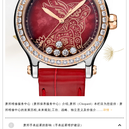
河南省安阳市文峰区解放大道萧邦售后服务中心（需提前预约）
河南省鹤壁市淇滨区九州路萧邦售后服务中心（需提前预约）
河南省济源市沁园街道济水大道萧邦售后服务中心（需提前预约）
河南省焦作市解放区解放路萧邦售后服务中心（需提前预约）
河南省开封市鼓楼区中山路萧邦售后服务中心（需提前预约）
河南省洛阳市西工区中州中路与解放路交叉口萧邦售后服务中心（需提前预约）
河南省漯河市源汇区交通路萧邦售后服务中心（需提前预约）
河南省南阳市宛城区范蠡东路与南都路交叉口萧邦售后服务中心（需提前预约）
河南省平顶山市卫东区建设路萧邦售后服务中心（需提前预约）
河南省濮阳市大华龙区开州路绿城路交叉口萧邦售后服务中心（需提前预约）
河南省三门峡市湖滨区和平路萧邦售后服务中心（需提前预约）
河南省商丘市梁园区神火大道萧邦售后服务中心（需提前预约）
河南省新乡市红旗区人民路萧邦售后服务中心（需提前预约）
萧邦维修服务中心（萧邦保养服务中心）介绍,萧邦（Chopard）本栏目为您提供：萧
邦维修中心的发展历程,未来规划,工坊、战略、独立意义及价值介......
详情 >
河南省信阳市浉河区东方红大道萧邦售后服务中心（需提前预约）
河南省许昌市魏都区建安大道与八龙路交叉口萧邦售后服务中心（需提前预约）
2
萧邦手表起雾的影响（手表起雾维护建议）
河南省郑州市二七区民主路10号华润大厦29层2905室萧邦售后服务中心（需提前预约）