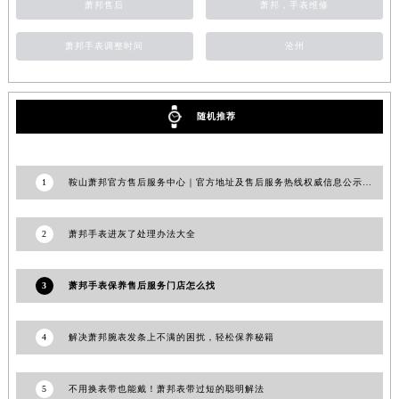
萧邦售后
萧邦，手表维修
湖南省怀化市鹤城区迎丰中路萧邦售后服务中心（需提前预约）
湖南省娄底市娄星区长青街萧邦售后服务中心（需提前预约）
萧邦手表调整时间
沧州
湖南省邵阳市双清区东风路萧邦售后服务中心（需提前预约）
湖南省湘潭市雨湖区莲城大道萧邦售后服务中心（需提前预约）
随机推荐
湖南省益阳市赫山区桃花仑路萧邦售后服务中心（需提前预约）
湖南省永州市冷水滩区永州大道与中兴路交叉口萧邦售后服务中心（需提前预约）
湖南省岳阳市岳阳楼区东茅岭路萧邦售后服务中心（需提前预约）
1
鞍山萧邦官方售后服务中心｜官方地址及售后服务热线权威信息公示（2026年7月更新）
湖南省张家界市永定区解放路萧邦售后服务中心（需提前预约）
湖南省长沙市芙蓉区建湘路393号世茂环球金融中心写字楼10层1013室萧邦售后服务中心（需提前预约）
2
萧邦手表进灰了处理办法大全
湖南省株洲市芦淞区建设南路萧邦售后服务中心（需提前预约）
甘肃省白银市白银区北京路萧邦售后服务中心（需提前预约）
3
萧邦手表保养售后服务门店怎么找
甘肃省定西市安定区解放路萧邦售后服务中心（需提前预约）
甘肃省敦煌市沙州镇阳关中路萧邦售后服务中心（需提前预约）
4
解决萧邦腕表发条上不满的困扰，轻松保养秘籍
甘肃省合作市人民街萧邦售后服务中心（需提前预约）
甘肃省嘉峪关市雄关区新华中路萧邦售后服务中心（需提前预约）
5
不用换表带也能戴！萧邦表带过短的聪明解法
甘肃省金昌市金川区北京路萧邦售后服务中心（需提前预约）