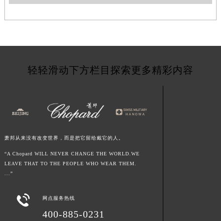
甘肃省酒泉市肃州区西大街萧邦售后服务中心（需提前预约）
甘肃省临夏市城南街道团结路萧邦售后服务中心（需提前预约）
甘肃省陇南市武都区人民路萧邦售后服务中心（需提前预约）
甘肃省平凉市崆峒区西大街萧邦售后服务中心（需提前预约）
甘肃省庆阳市西峰区南大街萧邦售后服务中心（需提前预约）
轻轻滑动下方栏目探索更多精彩内容
甘肃省天水市秦州区民主路萧邦售后服务中心（需提前预约）
甘肃省武威市凉州区迎宾路萧邦售后服务中心（需提前预约）
甘肃省张掖市甘州区民乐北路萧邦售后服务中心（需提前预约）
宁夏回族自治区固原市原州区文化街萧邦售后服务中心（需提前预约）
宁夏回族自治区石嘴山市大武口区贺兰山路萧邦售后服务中心（需提前预约）
萧邦从来没有改变世界，而是把它留给戴它的人。
宁夏回族自治区吴忠市利通区开元大道萧邦售后服务中心（需提前预约）
“A Chopard WILL NEVER CHANGE THE WORLD.WE
宁夏回族自治区银川市兴庆区新华东路97号新百中心C馆一层C1-18号商铺萧邦售后服务中心（需提前预约）
LEAVE THAT TO THE PEOPLE WHO WEAR THEM.
...”
宁夏回族自治区中卫市沙坡头区鼓楼东街萧邦售后服务中心（需提前预约）
青海省果洛藏族自治州玛沁县团结路萧邦售后服务中心（需提前预约）

网点服务热线
青海省海北藏族自治州海晏县将军路萧邦售后服务中心（需提前预约）
400-885-0231
青海省海东市乐都区滨河路萧邦售后服务中心（需提前预约）