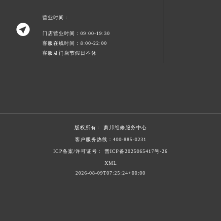
青海省海南藏族自治州共和县青海湖大街萧邦售后服务中心（需提前预约）
营业时间：
青海省海西蒙古族藏族自治州德令哈市柴达木路萧邦售后服务中心（需提前预约）

门店营业时间：09:00-19:30
青海省黄南藏族自治州同仁市德合隆路萧邦售后服务中心（需提前预约）
客服在线时间：8:00-22:00
青海省西宁市城西区海湖新区西关大道萧邦售后服务中心（需提前预约）
客服及门店节假日不休
青海省玉树藏族自治州结古镇胜利路萧邦售后服务中心（需提前预约）
陕西省安康市汉滨区金州路萧邦售后服务中心（需提前预约）
陕西省宝鸡市渭滨区经二路萧邦售后服务中心（需提前预约）
陕西省汉中市汉台区北大街萧邦售后服务中心（需提前预约）
陕西省商洛市商州区州城街萧邦售后服务中心（需提前预约）
版权所有：
萧邦维修服务中心
陕西省铜川市王益区红旗街萧邦售后服务中心（需提前预约）
客户服务热线：
400-885-0231
陕西省渭南市临渭区东风大街萧邦售后服务中心（需提前预约）
ICP备案/许可证号： 晋ICP备2025065417号-26
陕西省咸阳市秦都区沣西新城统一西路与白马河路交汇处萧邦售后服务中心（需提前预约）
XML
2026-08-09T07:25:24+00:00
陕西省延安市宝塔区中心街萧邦售后服务中心（需提前预约）
陕西省榆林市榆阳区长兴路萧邦售后服务中心（需提前预约）
新疆维吾尔自治区阿克苏市东大街萧邦售后服务中心（需提前预约）
新疆维吾尔自治区阿拉尔市胜利大道萧邦售后服务中心（需提前预约）