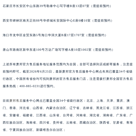
安徽省阜阳市颍州区颍州北路萧邦售后服务中心（需提前预约）
石家庄市长安区中山东路39号勒泰中心写字楼B座13层07室（需提前预约）
安徽省淮北市相山区淮海路萧邦售后服务中心（需提前预约）
西安市碑林区南关正街88号华侨城长安国际中心E座6楼10室（需提前预约）
安徽省淮南市田家庵区国庆中路萧邦售后服务中心（需提前预约）
安徽省黄山市屯溪区黄山西路萧邦售后服务中心（需提前预约）
海口市龙华区金贸东路5号海口华润大厦B座17层1707室（需提前预约）
安徽省六安市金安区解放中路萧邦售后服务中心（需提前预约）
安徽省马鞍山市雨山区湖南西路萧邦售后服务中心（需提前预约）
唐山市路南区新华东道100号万达广场写字楼A座10层1002室（需提前预约）
安徽省宿州市埇桥区人民中路萧邦售后服务中心（需提前预约）
上述所有萧邦官方售后服务地址服务范围均为全国，全部可选择到店或邮寄服务，注意提
安徽省铜陵市铜官区石城大道萧邦售后服务中心（需提前预约）
前预约即可。截至2026年6月25日，最新萧邦官方售后服务中心网点布局已覆盖34个省级
安徽省芜湖市镜湖区中山路步行街萧邦售后服务中心（需提前预约）
行政区，中国所有省份均可找到萧邦的官方售后服务门店，注意需拨打萧邦全国官方售后
安徽省宣城市宣州区叠嶂西路萧邦售后服务中心（需提前预约）
服务热线：400-885-0231进行预约。
福建省龙岩市新罗区九一南路萧邦售后服务中心（需提前预约）
福建省南平市建阳区人民西路萧邦售后服务中心（需提前预约）
目前
萧邦售后
服务中心网点已覆盖全国34个省级行政区：北京、上海、天津、重庆、澳
福建省宁德市蕉城区天湖东路萧邦售后服务中心（需提前预约）
门、香港、河北省、山西省、内蒙古自治区、辽宁省、吉林省、黑龙江省、江苏省、浙江
省、安徽省、福建省、江西省、山东省、台湾省、河南省、湖北省、湖南省、广东省、广
福建省莆田市城厢区霞林街道荔华东大道萧邦售后服务中心（需提前预约）
西壮族自治区、海南省、四川省、贵州省、云南省、西藏自治区、陕西省、甘肃省、青海
福建省三明市三元区东乾二路萧邦售后服务中心（需提前预约）
省、宁夏回族自治区、新疆维吾尔自治区；
福建省漳州市龙文区步港路萧邦售后服务中心（需提前预约）