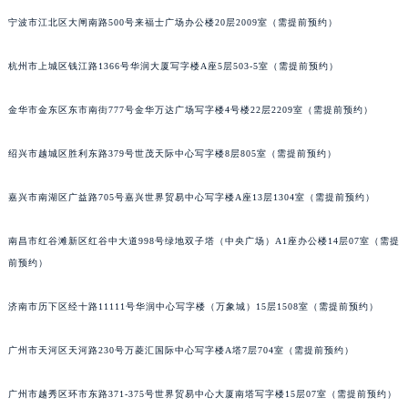
合肥市蜀山区潜山路111号万象城华润大厦B座12楼03室（需提前预约）
宁波市江北区大闸南路500号来福士广场办公楼20层2009室（需提前预约）
泉州市丰泽区宝洲路729号浦西万达中心写字楼A座7楼709室（需提前预约）
杭州市上城区钱江路1366号华润大厦写字楼A座5层503-5室（需提前预约）
青岛市南区山东路6号华润大厦B座22层04室（需提前预约）
烟台市芝罘区胜利路139号万达金融中心A座907室（需提前预约）
金华市金东区东市南街777号金华万达广场写字楼4号楼22层2209室（需提前预约）
长春市朝阳区西安大路727号中银大厦A座(旺进大厦)18层09室（需提前预约）
贵阳市南明区都司高架桥路33号亨特国际金融中心14楼14D（需提前预约）
绍兴市越城区胜利东路379号世茂天际中心写字楼8层805室（需提前预约）
昆明市盘龙区北京路928号同德昆明广场写字楼10层06室（需提前预约）
石家庄市长安区中山东路39号勒泰中心写字楼B座13层07室（需提前预约）
嘉兴市南湖区广益路705号嘉兴世界贸易中心写字楼A座13层1304室（需提前预约）
西安市碑林区南关正街88号华侨城长安国际中心E座6楼10室（需提前预约）
南昌市红谷滩新区红谷中大道998号绿地双子塔（中央广场）A1座办公楼14层07室（需提
海口市龙华区金贸东路5号海口华润大厦B座17层1707室（需提前预约）
前预约）
唐山市路南区新华东道100号万达广场写字楼A座10层1002室（需提前预约）
台州市椒江区东海大道1800号腾达中心东1幢20楼2002室（需提前预约）
济南市历下区经十路11111号华润中心写字楼（万象城）15层1508室（需提前预约）
内蒙古自治区呼和浩特市玉泉区大学西街70号华润万象城写字楼（鄂尔多斯大厦）23层2326室（需提前预约）
甘肃省兰州市七里河区西津西路16号兰州中心写字楼21层2102室（需提前预约）
广州市天河区天河路230号万菱汇国际中心写字楼A塔7层704室（需提前预约）
重庆市解放碑渝中区民权路28号英利国际金融中心写字楼20层01室（需提前预约）
广州市越秀区环市东路371-375号世界贸易中心大厦南塔写字楼15层07室（需提前预约）
黑龙江省大庆市萨尔图区会战大街萧邦售后服务中心（需提前预约）