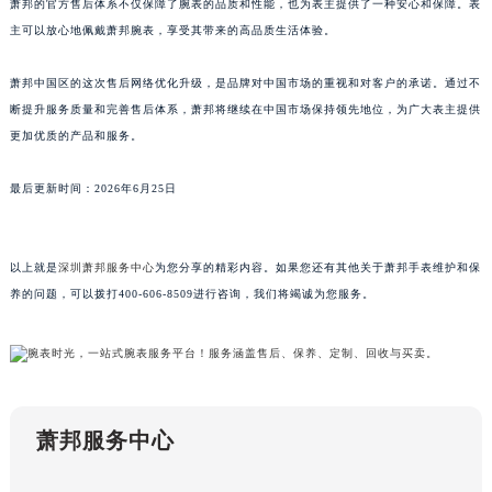
萧邦的官方售后体系不仅保障了腕表的品质和性能，也为表主提供了一种安心和保障。表
澳门特别行政区嘉模堂区官也街萧邦售后服务中心（需提前预约）
主可以放心地佩戴萧邦腕表，享受其带来的高品质生活体验。
澳门省路氹城市金光大道萧邦售后服务中心（需提前预约）
澳门特别行政区望德堂区塔石广场萧邦售后服务中心（需提前预约）
萧邦中国区的这次售后网络优化升级，是品牌对中国市场的重视和对客户的承诺。通过不
断提升服务质量和完善售后体系，萧邦将继续在中国市场保持领先地位，为广大表主提供
福建省福州市鼓楼区五四路128-1号恒力城写字楼15层03室萧邦售后服务中心（需提前预约）
更加优质的产品和服务。
福建省厦门市思明区湖滨东路95号万象城华润大厦B座11层1104室萧邦售后服务中心（需提前预约）
广东省潮州市潮安区新风路与潮汕路交汇处萧邦售后服务中心（需提前预约）
最后更新时间：2026年6月25日
广东省广州市天河区天河路230号万菱汇国际中心A塔7层704室萧邦售后服务中心（需提前预约）
广东省广州市越秀区环市东路371-375号世界贸易中心大厦南塔15层1507室萧邦售后服务中心（需提前预约）
广东省河源市源城区越王大道萧邦售后服务中心（需提前预约）
以上就是
深圳萧邦服务中心
为您分享的精彩内容。如果您还有其他关于萧邦手表维护和保
养的问题，可以拨打400-606-8509进行咨询，我们将竭诚为您服务。
广东省惠州市惠城区江北文昌一路7号华贸大厦1座30层3005室萧邦售后服务中心（需提前预约）
广东省江门市蓬江区广场西路萧邦售后服务中心（需提前预约）
广东省揭阳市榕城进贤门步行街萧邦售后服务中心（需提前预约）
广东省茂名市电白区水东街道迎宾大道萧邦售后服务中心（需提前预约）
广东省梅州市梅江区金燕大道萧邦售后服务中心（需提前预约）
萧邦服务中心
广东省清远市清城区湖西路萧邦售后服务中心（需提前预约）
广东省汕头市龙湖区长平路萧邦售后服务中心（需提前预约）