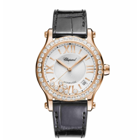
内蒙古自治区乌兰察布市集宁区恩和大街萧邦售后服务中心（需提前预约）
内蒙古自治区锡林郭勒盟市锡林浩特市光明街与额尔敦路交叉口萧邦售后服务中心（需提前预约）
内蒙古自治区兴安盟市乌兰浩特市兴安大街萧邦售后服务中心（需提前预约）
山西省大同市平城区迎宾街萧邦售后服务中心（需提前预约）
山西省晋城市城区黄华街萧邦售后服务中心（需提前预约）
山西省晋中市榆次区顺城街萧邦售后服务中心（需提前预约）
山西省临汾市尧都区解放路萧邦售后服务中心（需提前预约）
山西省吕梁市离石区永宁中路与建设街交叉口萧邦售后服务中心（需提前预约）
山西省朔州市朔城区怡西路与鄯阳西街交汇处萧邦售后服务中心（需提前预约）
山西省忻州市忻府区和平东街与七一南路交叉口萧邦售后服务中心（需提前预约）
山西省阳泉市郊区平阳东街与新城大道交叉口萧邦售后服务中心（需提前预约）
山西省运城市盐湖区河东街萧邦售后服务中心（需提前预约）
山西省长治市潞州区英雄中路萧邦售后服务中心（需提前预约）
山西省太原市迎泽区迎泽街道解放路15号亨得利名表维修授权店3楼萧邦售后服务中心（需提前预约）
天津市和平区赤峰道136号天津国际金融中心26层2603室萧邦售后服务中心（需提前预约）
安徽省安庆市迎江区人民路萧邦售后服务中心（需提前预约）