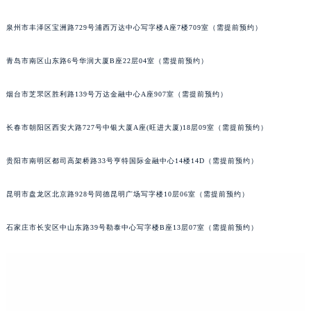
辽宁省盘锦市兴隆台区石油大街萧邦售后服务中心（需提前预约）
合肥市蜀山区潜山路111号万象城华润大厦B座12楼03室（需提前预约）
辽宁省铁岭市银州区南马路萧邦售后服务中心（需提前预约）
泉州市丰泽区宝洲路729号浦西万达中心写字楼A座7楼709室（需提前预约）
辽宁省营口市站前区市府路与渤海大街交叉口萧邦售后服务中心（需提前预约）
辽宁省沈阳市沈河区中街路137号亨得利名表维修授权店1楼萧邦售后服务中心（需提前预约）
青岛市南区山东路6号华润大厦B座22层04室（需提前预约）
辽宁省沈阳市沈河区中街路83号亨得利名表维修授权店1楼萧邦售后服务中心（需提前预约）
北京市朝阳区建国门外大街甲6号华熙国际中心D座11层1102室萧邦售后服务中心（北京总部）（需提前预约）
烟台市芝罘区胜利路139号万达金融中心A座907室（需提前预约）
北京市东城区东长安街1号王府井东方广场W3座6层602室萧邦售后服务中心（需提前预约）
河北省保定市竞秀区朝阳北大街北国先天下萧邦售后服务中心（需提前预约）
长春市朝阳区西安大路727号中银大厦A座(旺进大厦)18层09室（需提前预约）
内蒙古自治区阿拉善盟市左旗土尔扈特大街萧邦售后服务中心（需提前预约）
贵阳市南明区都司高架桥路33号亨特国际金融中心14楼14D（需提前预约）
内蒙古自治区巴彦淖尔市临河区新华街萧邦售后服务中心（需提前预约）
内蒙古自治区包头市青山区幸福路甲3号王府井百货名表维修萧邦售后服务中心（需提前预约）
昆明市盘龙区北京路928号同德昆明广场写字楼10层06室（需提前预约）
内蒙古自治区赤峰市红山区哈达街萧邦售后服务中心（需提前预约）
内蒙古自治区鄂尔多斯市东胜区伊金霍洛街萧邦售后服务中心（需提前预约）
石家庄市长安区中山东路39号勒泰中心写字楼B座13层07室（需提前预约）
内蒙古自治区呼伦贝尔市海拉尔区中央街萧邦售后服务中心（需提前预约）
内蒙古自治区通辽市科尔沁区明仁大街萧邦售后服务中心（需提前预约）
内蒙古自治区乌海市海勃湾区人民南路萧邦售后服务中心（需提前预约）