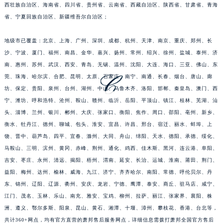
省、安徽省、福建省、江西省、山东省、台湾省、河南省、湖北省、湖南省、广东省、广
福建省宁德市蕉城区天湖东路萧邦售后服务中心（需提前预约）
西壮族自治区、海南省、四川省、贵州省、云南省、西藏自治区、陕西省、甘肃省、青海
福建省莆田市城厢区霞林街道荔华东大道萧邦售后服务中心（需提前预约）
省、宁夏回族自治区、新疆维吾尔自治区；
福建省三明市三元区东乾二路萧邦售后服务中心（需提前预约）
福建省漳州市龙文区步港路萧邦售后服务中心（需提前预约）
地级市已覆盖：北京、上海、广州、深圳、成都、杭州、天津、南京、重庆、郑州、长
江苏省常州市新北区龙锦路1590号现代传媒中心5号楼10层1008室萧邦售后服务中心（需提前预约）
沙、宁波、厦门、福州、南昌、金华、嘉兴、扬州、常州、绍兴、徐州、盐城、泰州、济
江苏省淮安市清江浦区淮海北路萧邦售后服务中心（需提前预约）
南、惠州、苏州、武汉、西安、青岛、无锡、温州、沈阳、大连、海口、三亚、佛山、东
莞、珠海、哈尔滨、合肥、昆明、太原、石家庄、南宁、南通、长春、烟台、唐山、廊
江苏省连云港市海州区通灌北路萧邦售后服务中心（需提前预约）
坊、保定、贵阳、泉州、台州、湖州、中山、乌鲁木齐、洛阳、邯郸、秦皇岛、澳门、西
江苏省南京市秦淮区中山南路1号南京中心22层22-C1-C3室萧邦售后服务中心（需提前预约）
宁、潍坊、呼和浩特、沧州、鞍山、赣州、临沂、岳阳、平顶山、镇江、桂林、芜湖、汕
江苏省宿迁市宿城区西湖路萧邦售后服务中心（需提前预约）
头、淄博、兰州、银川、郴州、大庆、张家口、衡阳、焦作、周口、邵阳、亳州、新乡、
江苏省泰州市海陵区永定东路399号置地商务中心东塔（华润万象城）17层1706室萧邦售后服务中心（需提前预约）
衡水、牡丹江、德州、聊城、包头、淮安、宜昌、许昌、邢台、宿迁、丽水、蚌埠、上
江苏省徐州市鼓楼区淮海东路29号苏宁广场IFC国际金融中心35层3508室萧邦售后服务中心（需提前预约）
饶、晋中、葫芦岛、四平、宜春、滁州、大同、舟山、绵阳、天水、德阳、承德、绥化、
江苏省盐城市盐都区世纪大道5号盐城金融城写字楼1号楼16层1604室萧邦售后服务中心（需提前预约）
马鞍山、三明、滨州、黄冈、赤峰、荆州、通化、鸡西、佳木斯、黑河、连云港、阜阳、
吉安、枣庄、永州、清远、揭阳、梧州、渭南、延安、长治、运城、淮南、莆田、荆门、
江苏省扬州市邗江区国展路29号星耀天地写字楼1号楼18层1803室萧邦售后服务中心（需提前预约）
益阳、梅州、达州、榆林、威海、九江、济宁、齐齐哈尔、南阳、常德、呼伦贝尔、丹
江苏省镇江市京口区中山东路萧邦售后服务中心（需提前预约）
东、锦州、辽阳、辽源、衢州、安庆、龙岩、宁德、鹰潭、泰安、商丘、驻马店、咸宁、
江西省抚州市临川区赣东大道萧邦售后服务中心（需提前预约）
江门、茂名、玉林、乐山、南充、雅安、宝鸡、柳州、拉萨、丽江、张家界、襄阳、株
江西省赣州市章贡区文清路萧邦售后服务中心（需提前预约）
洲、遵义、鄂尔多斯、阳泉、昆山、黄石、湘潭、十堰、漳州、攀枝花、香港、台北等，