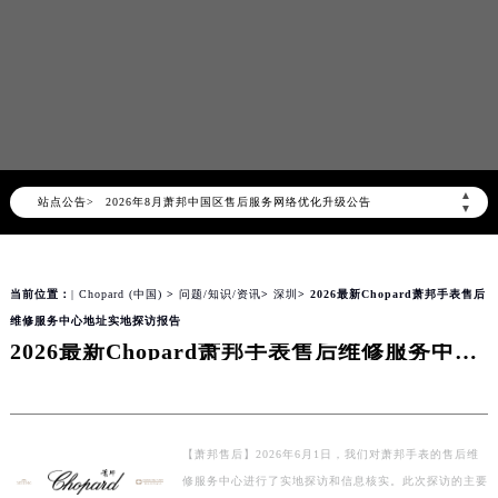
2026年8月萧邦中国区售后服务网络优化升级公告
▲
站点公告>
2026年8月萧邦全国官方售后客户服务热线：400-885-0231
▼
萧邦官方全国统一服务热线400-885-0231，服务覆盖中国大陆、香港、澳门、台湾全部区域（非大陆需加拨“+86”）
2026年8月萧邦售后服务中心最新网点地址：
当前位置：
| Chopard (中国)
>
问题/知识/资讯
>
深圳
> 2026最新Chopard萧邦手表售后
北京市朝阳区建国门外大街甲6号华熙国际中心写字楼D座11层1102室（北京总部）（需提前预约）
维修服务中心地址实地探访报告
北京市东城区东长安街1号东方广场写字楼W3座6层602室（需提前预约）
2026最新Chopard萧邦手表售后维修服务中心地址实地探访报告
天津市和平区赤峰道136号天津国际金融中心写字楼26层2603室（需提前预约）
上海市徐汇区虹桥路3号港汇中心写字楼2座37层3705室（需提前预约）
上海市黄浦区南京东路299号宏伊国际广场写字楼8层806室（需提前预约）
南京市秦淮区中山南路1号（新街口）南京中心写字楼22层C1-1室（需提前预约）
【萧邦售后】2026年6月1日，我们对萧邦手表的售后维