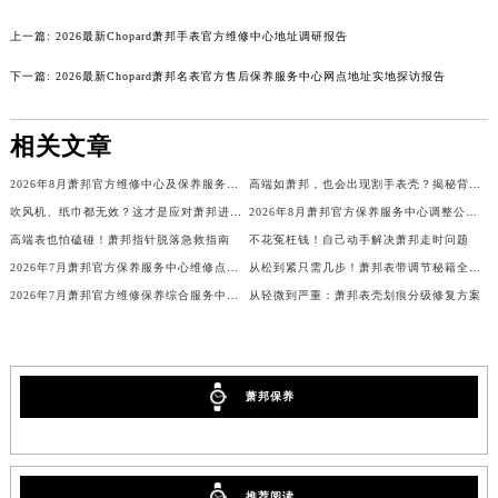
广东省茂名市电白区水东街道迎宾大道萧邦售后服务中心（需提前预约）
广东省梅州市梅江区金燕大道萧邦售后服务中心（需提前预约）
上一篇:
2026最新Chopard萧邦手表官方维修中心地址调研报告
广东省清远市清城区湖西路萧邦售后服务中心（需提前预约）
下一篇:
2026最新Chopard萧邦名表官方售后保养服务中心网点地址实地探访报告
广东省汕头市龙湖区长平路萧邦售后服务中心（需提前预约）
广东省汕尾市城区香洲街道园林社区翠园街萧邦售后服务中心（需提前预约）
相关文章
广东省韶关市武江区芙蓉新区与老城中心交汇处萧邦售后服务中心（需提前预约）
广东省深圳市罗湖区深南东路5001号华润大厦17层1701室萧邦售后服务中心（需提前预约）
2026年8月萧邦官方维修中心及保养服务中心迁移与增设补充确认终稿
高端如萧邦，也会出现割手表壳？揭秘背后细节
广东省阳江市江城区东风一路萧邦售后服务中心（需提前预约）
吹风机、纸巾都无效？这才是应对萧邦进水的正确姿势
2026年8月萧邦官方保养服务中心调整公告：迁址+新设维修点
广东省云浮市云城区金山路萧邦售后服务中心（需提前预约）
高端表也怕磕碰！萧邦指针脱落急救指南
不花冤枉钱！自己动手解决萧邦走时问题
广东省湛江市赤坎区观海北路萧邦售后服务中心（需提前预约）
2026年7月萧邦官方保养服务中心维修点搬迁及增设补充确认正式发布
从松到紧只需几步！萧邦表带调节秘籍全解析
2026年7月萧邦官方维修保养综合服务中心调整补充公告确认终稿发布
从轻微到严重：萧邦表壳划痕分级修复方案
广东省肇庆市端州区信安大道与砚都大道交汇处萧邦售后服务中心（需提前预约）
广西壮族自治区百色市右江区中山二路萧邦售后服务中心（需提前预约）
广西壮族自治区北海市海城区北京路萧邦售后服务中心（需提前预约）
广西壮族自治区崇左市江州区石景林街道友谊大道与丽川路交汇处萧邦售后服务中心（需提前预约）
萧邦保养
广西壮族自治区防城港市港口区金花茶大道萧邦售后服务中心（需提前预约）
广西壮族自治区贵港市港北区港城街道布山大道与仙衣路交叉口萧邦售后服务中心（需提前预约）