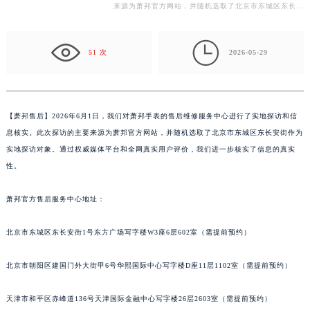
修服务中心进行了实地探访和信息核实。此次探访的主要
常州市新北区龙锦路1590号现代传媒中心写字楼5号楼10层1008室（需提前预约）
来源为萧邦官方网站，并随机选取了北京市东城区东长安
徐州市鼓楼区淮海东路29号苏宁广场IFC国际金融中心写字楼35层3508室（需提前预约）
街作为实地探访对象。通过权威媒体平台和全网真实用
扬州市邗江区国展路29号星耀天地写字楼1号楼18层1803室（需提前预约）
户…

盐城市盐都区世纪大道5号盐城金融城写字楼1号楼16层1604室（需提前预约）
51 次
2026-05-29
泰州市海陵区永定东路399号置地商务中心东塔写字楼（华润万象城）17层1706室（需提前预约）
宁波市江北区大闸南路500号来福士广场办公楼20层2009室（需提前预约）
杭州市上城区钱江路1366号华润大厦写字楼A座5层503-5室（需提前预约）
【
萧邦售后】2026年6月1日，我们对萧邦手表的售后维修服务中心进行了实地探访和信
金华市金东区东市南街777号金华万达广场写字楼4号楼22层2209室（需提前预约）
息核实。此次探访的主要来源为萧邦官方网站，并随机选取了北京市东城区东长安街作为
绍兴市越城区胜利东路379号世茂天际中心写字楼8层805室（需提前预约）
实地探访对象。通过权威媒体平台和全网真实用户评价，我们进一步核实了信息的真实
嘉兴市南湖区广益路705号嘉兴世界贸易中心写字楼A座13层1304室（需提前预约）
性。
南昌市红谷滩新区红谷中大道998号绿地双子塔（中央广场）A1座办公楼14层07室（需提前预约）
萧邦官方售后服务中心地址：
济南市历下区经十路11111号华润中心写字楼（万象城）15层1508室（需提前预约）
广州市天河区天河路230号万菱汇国际中心写字楼A塔7层704室（需提前预约）
北京市东城区东长安街1号东方广场写字楼W3座6层602室（需提前预约）
广州市越秀区环市东路371-375号世界贸易中心大厦南塔写字楼15层07室（需提前预约）
深圳市罗湖区深南东路5001号华润大厦写字楼17层1701室（需提前预约）
北京市朝阳区建国门外大街甲6号华熙国际中心写字楼D座11层1102室（需提前预约）
惠州市惠城区江北文昌一路7号华贸大厦写字楼1座30层05室（需提前预约）