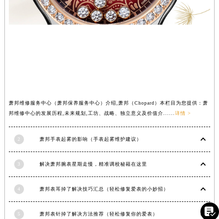
香港特别行政区尖沙咀区油尖旺区广东道萧邦售后服务中心（需提前预约）
香港特别行政区金钟区中西区金钟道萧邦售后服务中心（需提前预约）
香港特别行政区九龙区油尖旺区弥敦道萧邦售后服务中心（需提前预约）
香港特别行政区铜锣湾区湾仔区轩尼诗道萧邦售后服务中心（需提前预约）
河南省安阳市文峰区解放大道萧邦售后服务中心（需提前预约）
河南省鹤壁市淇滨区九州路萧邦售后服务中心（需提前预约）
河南省济源市沁园街道济水大道萧邦售后服务中心（需提前预约）
河南省焦作市解放区解放路萧邦售后服务中心（需提前预约）
河南省开封市鼓楼区中山路萧邦售后服务中心（需提前预约）
萧邦维修服务中心（萧邦保养服务中心）介绍,萧邦（Chopard）本栏目为您提供：萧
邦维修中心的发展历程,未来规划,工坊、战略、独立意义及价值介......
详情 >
河南省洛阳市西工区中州中路与解放路交叉口萧邦售后服务中心（需提前预约）
河南省漯河市源汇区交通路萧邦售后服务中心（需提前预约）
2
萧邦手表起雾的影响（手表起雾维护建议）
河南省南阳市宛城区范蠡东路与南都路交叉口萧邦售后服务中心（需提前预约）
河南省平顶山市卫东区建设路萧邦售后服务中心（需提前预约）
3
解决萧邦腕表星期走慢，精准调校秘籍在这里
河南省濮阳市大华龙区开州路绿城路交叉口萧邦售后服务中心（需提前预约）
河南省三门峡市湖滨区和平路萧邦售后服务中心（需提前预约）
4
萧邦表耳掉了解决技巧汇总（轻松修复爱表的小妙招）

河南省商丘市梁园区神火大道萧邦售后服务中心（需提前预约）