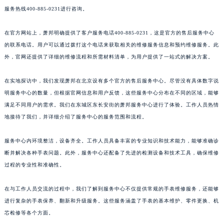
江西省吉安市吉州区井冈山大道萧邦售后服务中心（需提前预约）
共计360+网点，均有官方直营的萧邦售后服务网点，详细信息需拨打萧邦全国官方售后
江西省景德镇市珠山区珠山中路萧邦售后服务中心（需提前预约）
服务热线400-885-0231进行咨询。
江西省九江市浔阳区浔阳路萧邦售后服务中心（需提前预约）
在官方网站上，萧邦明确提供了客户服务电话400-885-0231，这是官方的售后服务中心
江西省南昌市红谷滩新区红谷中大道998号绿地双子塔（中央广场）A1座办公楼14层1407室萧邦售后服务中心（需提前预约）
的联系电话。用户可以通过拨打这个电话来获取相关的维修服务信息和预约维修服务。此
江西省萍乡市安源区萍安北大道与康庄路交叉口萧邦售后服务中心（需提前预约）
外，官网还提供了详细的维修流程和所需材料清单，为用户提供了一站式的解决方案。
江西省上饶市信州区滨江西路萧邦售后服务中心（需提前预约）
江西省新余市渝水区北湖西路萧邦售后服务中心（需提前预约）
在实地探访中，我们发现萧邦在北京设有多个官方的售后服务中心。尽管没有具体数字说
江西省宜春市袁州区中山中路萧邦售后服务中心（需提前预约）
明服务中心的数量，但根据官网信息和用户反馈，这些服务中心分布在不同的区域，能够
满足不同用户的需求。我们在东城区东长安街的萧邦服务中心进行了体验。工作人员热情
江西省鹰潭市月湖区胜利东路萧邦售后服务中心（需提前预约）
地接待了我们，并详细介绍了服务中心的服务范围和流程。
山东省德州市德城区东风中路萧邦售后服务中心（需提前预约）
山东省东营市东营区济南路萧邦售后服务中心（需提前预约）
服务中心内环境整洁，设备齐全。工作人员具备丰富的专业知识和技术能力，能够准确诊
山东省济南市历下区经十路11111号华润中心写字楼（万象城）15层1508室萧邦售后服务中心（需提前预约）
断并解决各种手表问题。此外，服务中心还配备了先进的检测设备和技术工具，确保维修
山东省济宁市任城区太白楼路萧邦售后服务中心（需提前预约）
过程的专业性和准确性。
山东省莱芜市文化南路8号银座商城名表维修一楼名表维修萧邦售后服务中心（需提前预约）
在与工作人员交流的过程中，我们了解到服务中心不仅提供常规的手表维修服务，还能够
山东省临沂市兰山区解放路萧邦售后服务中心（需提前预约）
进行复杂的手表保养、翻新和升级服务。这些服务涵盖了手表的基本维护、零件更换、机
山东省日照市东港区烟台路萧邦售后服务中心（需提前预约）