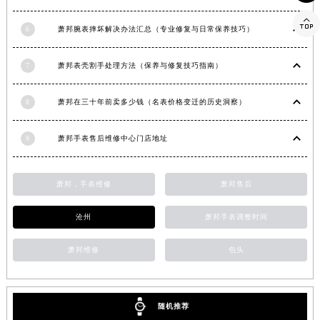
河南省新乡市红旗区人民路萧邦售后服务中心（需提前预约）
5
萧邦表针掉了解决方法推荐（轻松修复你的爱表）

河南省信阳市浉河区东方红大道萧邦售后服务中心（需提前预约）
6
萧邦腕表摔坏解决办法汇总（专业修复与日常保养技巧）
河南省许昌市魏都区建安大道与八龙路交叉口萧邦售后服务中心（需提前预约）
河南省郑州市二七区民主路10号华润大厦29层2905室萧邦售后服务中心（需提前预约）
7
萧邦表壳割手处理方法（保养与修复技巧指南）
河南省周口市川汇区七一路萧邦售后服务中心（需提前预约）
河南省驻马店市驿城区乐山大道与置地大道交叉口萧邦售后服务中心（需提前预约）
8
萧邦在三十年前卖多少钱（名表价格变迁的历史洞察）
湖北省鄂州市鄂城区文星大道萧邦售后服务中心（需提前预约）
湖北省黄冈市黄州区赤壁大道萧邦售后服务中心（需提前预约）
9
萧邦手表售后维修中心门店地址
湖北省黄石市黄石港区武汉路萧邦售后服务中心（需提前预约）
湖北省荆门市东宝中天街步行街萧邦售后服务中心（需提前预约）
萧邦，手表维修
萧邦售后
湖北省荆州市荆州区荆中路萧邦售后服务中心（需提前预约）
湖北省十堰市茅箭区人民北路萧邦售后服务中心（需提前预约）
沧州
萧邦手表调整时间
湖北省随州市曾都区青年路萧邦售后服务中心（需提前预约）
湖北省咸宁市咸安区长安大道萧邦售后服务中心（需提前预约）
萧邦维修
包头
湖北省襄阳市樊城区长虹路与人民路交叉口萧邦售后服务中心（需提前预约）
湖北省孝感市孝南区复兴大道萧邦售后服务中心（需提前预约）