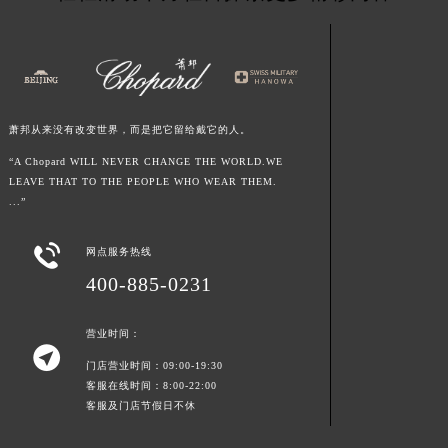
甘肃省敦煌市沙州镇阳关中路萧邦售后服务中心（需提前预约）
轻轻滑动下方栏目探索更多精彩内容
甘肃省合作市人民街萧邦售后服务中心（需提前预约）
甘肃省嘉峪关市雄关区新华中路萧邦售后服务中心（需提前预约）
甘肃省金昌市金川区北京路萧邦售后服务中心（需提前预约）
甘肃省酒泉市肃州区西大街萧邦售后服务中心（需提前预约）
甘肃省临夏市城南街道团结路萧邦售后服务中心（需提前预约）
萧邦从来没有改变世界，而是把它留给戴它的人。
甘肃省陇南市武都区人民路萧邦售后服务中心（需提前预约）
“A Chopard WILL NEVER CHANGE THE WORLD.WE
LEAVE THAT TO THE PEOPLE WHO WEAR THEM.
甘肃省平凉市崆峒区西大街萧邦售后服务中心（需提前预约）
...”
甘肃省庆阳市西峰区南大街萧邦售后服务中心（需提前预约）
甘肃省天水市秦州区民主路萧邦售后服务中心（需提前预约）

网点服务热线
甘肃省武威市凉州区迎宾路萧邦售后服务中心（需提前预约）
400-885-0231
甘肃省张掖市甘州区民乐北路萧邦售后服务中心（需提前预约）
宁夏回族自治区固原市原州区文化街萧邦售后服务中心（需提前预约）
营业时间：

宁夏回族自治区石嘴山市大武口区贺兰山路萧邦售后服务中心（需提前预约）
门店营业时间：09:00-19:30
宁夏回族自治区吴忠市利通区开元大道萧邦售后服务中心（需提前预约）
客服在线时间：8:00-22:00
客服及门店节假日不休
宁夏回族自治区银川市兴庆区新华东路97号新百中心C馆一层C1-18号商铺萧邦售后服务中心（需提前预约）