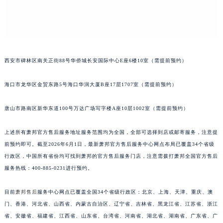
安徽省蚌埠市蚌山区淮河路萧邦售后服务中心（需提前预约）
安徽省亳州市谯城区魏武大道萧邦售后服务中心（需提前预约）
安徽省池州市贵池区长江路萧邦售后服务中心（需提前预约）
安徽省滁州市琅琊区南谯北路萧邦售后服务中心（需提前预约）
安徽省阜阳市颍州区颍州北路萧邦售后服务中心（需提前预约）
西安市碑林区南关正街88号华侨城长安国际中心E座6楼10室（需提前预约）
安徽省淮北市相山区淮海路萧邦售后服务中心（需提前预约）
安徽省淮南市田家庵区国庆中路萧邦售后服务中心（需提前预约）
海口市龙华区金贸东路5号海口华润大厦B座17层1707室（需提前预约）
安徽省黄山市屯溪区黄山西路萧邦售后服务中心（需提前预约）
安徽省六安市金安区解放中路萧邦售后服务中心（需提前预约）
唐山市路南区新华东道100号万达广场写字楼A座10层1002室（需提前预约）
安徽省马鞍山市雨山区湖南西路萧邦售后服务中心（需提前预约）
上述所有萧邦官方售后服务地址服务范围均为全国，全部可选择到店或邮寄服务，注意提
安徽省宿州市埇桥区人民中路萧邦售后服务中心（需提前预约）
前预约即可。截至2026年6月1日，最新萧邦官方售后服务中心网点布局已覆盖34个省级
安徽省铜陵市铜官区石城大道萧邦售后服务中心（需提前预约）
行政区，中国所有省份均可找到萧邦的官方售后服务门店，注意需拨打萧邦全国官方售后
安徽省芜湖市镜湖区中山路步行街萧邦售后服务中心（需提前预约）
服务热线：400-885-0231进行预约。
安徽省宣城市宣州区叠嶂西路萧邦售后服务中心（需提前预约）
福建省龙岩市新罗区九一南路萧邦售后服务中心（需提前预约）
目前
萧邦售后
服务中心网点已覆盖全国34个省级行政区：北京、上海、天津、重庆、澳
福建省南平市建阳区人民西路萧邦售后服务中心（需提前预约）
门、香港、河北省、山西省、内蒙古自治区、辽宁省、吉林省、黑龙江省、江苏省、浙江