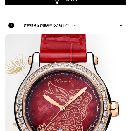
广西壮族自治区桂林市秀峰区红岭路萧邦售后服务中心（需提前预约）
推荐阅读
广西壮族自治区河池市金城江区金城江街道朝阳路萧邦售后服务中心（需提前预约）
广西壮族自治区贺州市八步区城东街道灵峰南路萧邦售后服务中心（需提前预约）
广西壮族自治区来宾市兴宾区桂中大道萧邦售后服务中心（需提前预约）
1
萧邦维修保养服务中心介绍 | Chopard
广西壮族自治区柳州市城中区中山中路萧邦售后服务中心（需提前预约）
广西壮族自治区钦州市钦南区金海湾东大街萧邦售后服务中心（需提前预约）
广西壮族自治区梧州市万秀区龙湖镇高旺路萧邦售后服务中心（需提前预约）
广西壮族自治区玉林市玉州区金玉路萧邦售后服务中心（需提前预约）
海南省儋州市儋州市那大镇兰洋北路萧邦售后服务中心（需提前预约）
海南省东方市八所镇解放西路萧邦售后服务中心（需提前预约）
海南省琼海市嘉积镇东风路萧邦售后服务中心（需提前预约）
海南省三沙市西沙区西沙群岛永兴岛北京路萧邦售后服务中心（需提前预约）
海南省三亚市吉阳区迎宾路萧邦售后服务中心（需提前预约）
海南省万宁市万城镇解放路萧邦售后服务中心（需提前预约）
海南省文昌市文城镇教育东路萧邦售后服务中心（需提前预约）
海南省五指山市通什镇三月三大道萧邦售后服务中心（需提前预约）