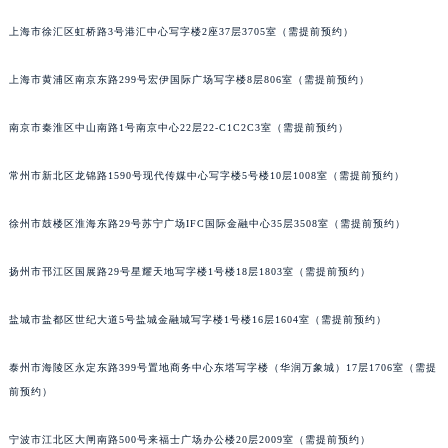
天津市和平区赤峰道136号天津国际金融中心写字楼26层2603室（需提前预约）
厦门市思明区湖滨东路95号华润大厦写字楼B座11层1104室（需提前预约）
福州市鼓楼区五四路128-1号恒力城写字楼15层03室（需提前预约）
上海市徐汇区虹桥路3号港汇中心写字楼2座37层3705室（需提前预约）
成都市锦江区人民东路6号SAC东原中心写字楼24层2406B室（需提前预约）
重庆市江北区观音桥步行街2号融恒时代广场写字楼9层902室（需提前预约）
上海市黄浦区南京东路299号宏伊国际广场写字楼8层806室（需提前预约）
长沙市芙蓉区定王台街道建湘路393号世茂环球金融中心写字楼（芙蓉广场）10层13室（需提前预约）
郑州市二七区铭功路10号华润大厦写字楼29层2905室（需提前预约）
南京市秦淮区中山南路1号南京中心22层22-C1C2C3室（需提前预约）
太原市迎泽区解放路15号亨得利名表服务中心（品牌授权店）3层整层（需提前预约）
常州市新北区龙锦路1590号现代传媒中心写字楼5号楼10层1008室（需提前预约）
沈阳市沈河区中街路137号亨得利名表服务中心（品牌授权店）1层整层（需提前预约）
沈阳市沈河区中街路83号亨得利名表服务中心（品牌授权店）1层整层（需提前预约）
徐州市鼓楼区淮海东路29号苏宁广场IFC国际金融中心35层3508室（需提前预约）
乌鲁木齐市天山区红山路26号时代广场（CCMALL）C座17层17-B（需提前预约）
温州市鹿城区锦绣路1067号置信广场10层1015室（需提前预约）
扬州市邗江区国展路29号星耀天地写字楼1号楼18层1803室（需提前预约）
哈尔滨市道里区友谊西路600号富力中心T2座写字楼29层03室（需提前预约）
盐城市盐都区世纪大道5号盐城金融城写字楼1号楼16层1604室（需提前预约）
大连市中山区人民路15号国际金融大厦7层G室（需提前预约）
佛山市禅城区季华五路57号万科金融中心C座12层1205室（需提前预约）
泰州市海陵区永定东路399号置地商务中心东塔写字楼（华润万象城）17层1706室（需提
东莞市东城街道鸿福东路1号民盈国贸中心T1写字楼9层907室（需提前预约）
前预约）
无锡市梁溪区人民中路139号恒隆广场写字楼1座11层1104室（需提前预约）