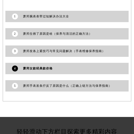
随机推荐
湖北省宜昌市西陵区夷陵大道与港窑路萧邦售后服务中心（需提前预约）
湖南省常德市武陵区人民路萧邦售后服务中心（需提前预约）
湖南省郴州市北湖区国庆北路萧邦售后服务中心（需提前预约）
1
萧邦腕表表带过短解决办法大全
湖南省衡阳市雁峰区解放路萧邦售后服务中心（需提前预约）
湖南省怀化市鹤城区迎丰中路萧邦售后服务中心（需提前预约）
2
萧邦生锈了原因是啥（保养与清洁的正确方法）
湖南省娄底市娄星区长青街萧邦售后服务中心（需提前预约）
湖南省邵阳市双清区东风路萧邦售后服务中心（需提前预约）
3
萧邦发条上紧技巧与常见问题解决（手表维修保养指南）
湖南省湘潭市雨湖区莲城大道萧邦售后服务中心（需提前预约）
湖南省益阳市赫山区桃花仑路萧邦售后服务中心（需提前预约）
4
萧邦女款经典款价格
湖南省永州市冷水滩区永州大道与中兴路交叉口萧邦售后服务中心（需提前预约）
湖南省岳阳市岳阳楼区东茅岭路萧邦售后服务中心（需提前预约）
5
萧邦手表发条拧反了原因是什么（正确上链方法与保养指南）
湖南省张家界市永定区解放路萧邦售后服务中心（需提前预约）
湖南省长沙市芙蓉区建湘路393号世茂环球金融中心写字楼10层1013室萧邦售后服务中心（需提前预约）
湖南省株洲市芦淞区建设南路萧邦售后服务中心（需提前预约）
甘肃省白银市白银区北京路萧邦售后服务中心（需提前预约）
甘肃省定西市安定区解放路萧邦售后服务中心（需提前预约）