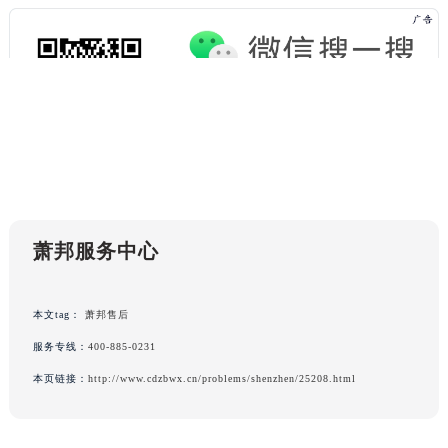
澳门特别行政区大堂区议事亭前地（新马路）萧邦售后服务中心（需提前预约）
澳门特别行政区风顺堂区南湾大马路萧邦售后服务中心（需提前预约）
澳门特别行政区花地玛堂区关闸广场萧邦售后服务中心（需提前预约）
澳门特别行政区花王堂区大三巴商圈萧邦售后服务中心（需提前预约）
澳门特别行政区嘉模堂区官也街萧邦售后服务中心（需提前预约）
澳门省路氹城市金光大道萧邦售后服务中心（需提前预约）
澳门特别行政区望德堂区塔石广场萧邦售后服务中心（需提前预约）
福建省福州市鼓楼区五四路128-1号恒力城写字楼15层03室萧邦售后服务中心（需提前预约）
福建省厦门市思明区湖滨东路95号万象城华润大厦B座11层1104室萧邦售后服务中心（需提前预约）
广东省潮州市潮安区新风路与潮汕路交汇处萧邦售后服务中心（需提前预约）
萧邦服务中心
广东省广州市天河区天河路230号万菱汇国际中心A塔7层704室萧邦售后服务中心（需提前预约）
广东省广州市越秀区环市东路371-375号世界贸易中心大厦南塔15层1507室萧邦售后服务中心（需提前预约）
本文tag：
萧邦售后
广东省河源市源城区越王大道萧邦售后服务中心（需提前预约）
服务专线：
400-885-0231
广东省惠州市惠城区江北文昌一路7号华贸大厦1座30层3005室萧邦售后服务中心（需提前预约）
广东省江门市蓬江区广场西路萧邦售后服务中心（需提前预约）
本页链接：
http://www.cdzbwx.cn/problems/shenzhen/25208.html
广东省揭阳市榕城进贤门步行街萧邦售后服务中心（需提前预约）