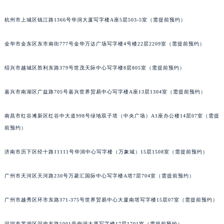
南通市崇川区工农路57号圆融广场写字楼16层1603室（需提前预约）
宁波市江北区大闸南路500号来福士广场办公楼20层2009室（需提前预约）
苏州市苏州工业园区星港街199号苏州中心办公楼C座22层08室（需提前预约）
杭州市上城区钱江路1366号华润大厦写字楼A座5层503-5室（需提前预约）
武汉市江汉区解放大道686号世界贸易大厦38层09室（需提前预约）
南宁市青秀区金湖路59号地王大厦12楼1224室（需提前预约）
金华市金东区东市南街777号金华万达广场写字楼4号楼22层2209室（需提前预约）
合肥市蜀山区潜山路111号万象城华润大厦B座12楼03室（需提前预约）
泉州市丰泽区宝洲路729号浦西万达中心写字楼A座7楼709室（需提前预约）
绍兴市越城区胜利东路379号世茂天际中心写字楼8层805室（需提前预约）
青岛市南区山东路6号华润大厦B座22层04室（需提前预约）
烟台市芝罘区胜利路139号万达金融中心A座907室（需提前预约）
嘉兴市南湖区广益路705号嘉兴世界贸易中心写字楼A座13层1304室（需提前预约）
长春市朝阳区西安大路727号中银大厦A座(旺进大厦)18层09室（需提前预约）
南昌市红谷滩新区红谷中大道998号绿地双子塔（中央广场）A1座办公楼14层07室（需提
贵阳市南明区都司高架桥路33号亨特国际金融中心14楼14D（需提前预约）
前预约）
昆明市盘龙区北京路928号同德昆明广场写字楼10层06室（需提前预约）
石家庄市长安区中山东路39号勒泰中心写字楼B座13层07室（需提前预约）
济南市历下区经十路11111号华润中心写字楼（万象城）15层1508室（需提前预约）
西安市碑林区南关正街88号华侨城长安国际中心E座6楼10室（需提前预约）
海口市龙华区金贸东路5号海口华润大厦B座17层1707室（需提前预约）
广州市天河区天河路230号万菱汇国际中心写字楼A塔7层704室（需提前预约）
唐山市路南区新华东道100号万达广场写字楼A座10层1002室（需提前预约）
广州市越秀区环市东路371-375号世界贸易中心大厦南塔写字楼15层07室（需提前预约）
台州市椒江区东海大道1800号腾达中心东1幢20楼2002室（需提前预约）