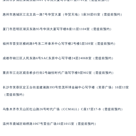
内蒙古自治区呼和浩特市玉泉区大学西街70号华润万象城写字楼（鄂尔多斯大厦）23层2326室（需提前预约）
深圳市罗湖区深南东路5001号华润大厦写字楼17层1701室（需提前预约）
甘肃省兰州市七里河区西津西路16号兰州中心写字楼21层2102室（需提前预约）
重庆市解放碑渝中区民权路28号英利国际金融中心写字楼20层01室（需提前预约）
惠州市惠城区江北文昌一路7号华贸大厦（华贸天地）1座30层05室（需提前预约）
黑龙江省大庆市萨尔图区会战大街萧邦售后服务中心（需提前预约）
厦门市思明区湖滨东路95号华润大厦写字楼B座11层1104室（需提前预约）
黑龙江省鹤岗市向阳区红军路萧邦售后服务中心（需提前预约）
黑龙江省黑河市爱辉区中央街萧邦售后服务中心（需提前预约）
福州市晋安区横屿路9号东二环泰禾中心写字楼2号楼5层509室（需提前预约）
黑龙江省鸡西市鸡冠区红军路萧邦售后服务中心（需提前预约）
黑龙江省佳木斯市向阳区长安路萧邦售后服务中心（需提前预约）
成都市锦江区人民东路6号SAC东原中心写字楼24层2406B室（需提前预约）
黑龙江省牡丹江市东安区太平路萧邦售后服务中心（需提前预约）
黑龙江省七台河市桃山区大同街萧邦售后服务中心（需提前预约）
重庆市江北区观音桥步行街2号融恒时代广场写字楼9层902室（需提前预约）
黑龙江省齐齐哈尔市龙沙区龙华路萧邦售后服务中心（需提前预约）
长沙市芙蓉区定王台街道建湘路393号世茂环球金融中心写字楼（芙蓉广场）10层13室
黑龙江省双鸭山市尖山区新兴大街萧邦售后服务中心（需提前预约）
（需提前预约）
黑龙江省绥化市北林区新华街与康庄路交叉口萧邦售后服务中心（需提前预约）
黑龙江省伊春市伊美区通河路萧邦售后服务中心（需提前预约）
乌鲁木齐市天山区红山路26号时代广场（CCMALL）C座17层17-B（需提前预约）
吉林省白城市洮北区明仁南街萧邦售后服务中心（需提前预约）
吉林省白山市浑江区浑江大街萧邦售后服务中心（需提前预约）
温州市鹿城区锦绣路1067号置信广场10层1015室（需提前预约）