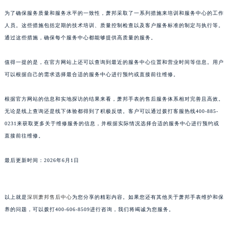
芯检修等各个方面。
山东省泰安市泰山区财源街道泰山大街萧邦售后服务中心（需提前预约）
山东省威海市环翠区新威海路89号振华商厦一楼名表维修萧邦售后服务中心（需提前预约）
为了确保服务质量和服务水平的一致性，萧邦采取了一系列措施来培训和服务中心的工作
山东省潍坊市奎文区东风东街萧邦售后服务中心（需提前预约）
人员。这些措施包括定期的技术培训、质量控制检查以及客户服务标准的制定与执行等。
山东省枣庄市滕州市北辛路与善国路交叉口萧邦售后服务中心（需提前预约）
通过这些措施，确保每个服务中心都能够提供高质量的服务。
山东省淄博市张店区金晶大道萧邦售后服务中心（需提前预约）
值得一提的是，在官方网站上还可以查询到最近的服务中心位置和营业时间等信息。用户
上海市黄浦区南京东路299号宏伊国际广场写字楼8层806室萧邦售后服务中心（需提前预约）
可以根据自己的需求选择最合适的服务中心进行预约或直接前往维修。
上海市徐汇区虹桥路3号港汇中心2座37层3705室萧邦售后服务中心（需提前预约）
浙江省杭州市上城区钱江路1366号华润大厦A座5层503-5室萧邦售后服务中心（需提前预约）
根据官方网站的信息和实地探访的结果来看，萧邦手表的售后服务体系相对完善且高效。
浙江省湖州市吴兴区劳动路萧邦售后服务中心（需提前预约）
无论是线上查询还是线下体验都得到了积极反馈。客户可以通过拨打客服热线400-885-
浙江省嘉兴市南湖区广益路705号嘉兴世界贸易中心A座13层1304室萧邦售后服务中心（需提前预约）
0231来获取更多关于维修服务的信息，并根据实际情况选择合适的服务中心进行预约或
直接前往维修。
浙江省金华市金东区东市南街777号金华万达广场4号楼22楼2209室萧邦售后服务中心（需提前预约）
浙江省丽水市莲都区解放街萧邦售后服务中心（需提前预约）
最后更新时间：2026年6月1日
浙江省宁波市江北区大闸南路500号来福士广场办公楼20层2009室萧邦售后服务中心（需提前预约）
浙江省衢州市柯城区上街萧邦售后服务中心（需提前预约）
浙江省绍兴市越城区胜利东路379号世茂天际中心写字楼8层805室萧邦售后服务中心（需提前预约）
以上就是
深圳萧邦售后中心
为您分享的精彩内容。如果您还有其他关于萧邦手表维护和保
浙江省舟山市定海区解放东路萧邦售后服务中心（需提前预约）
养的问题，可以拨打400-606-8509进行咨询，我们将竭诚为您服务。