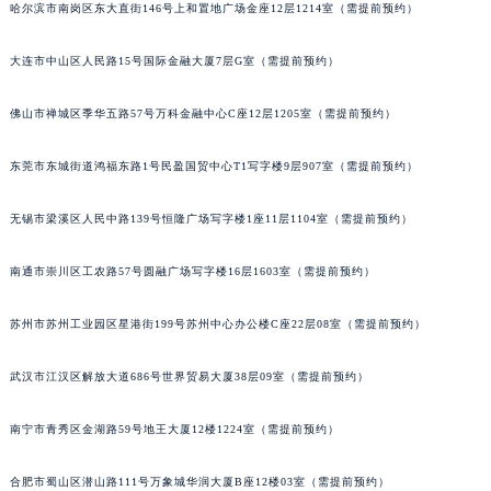
吉林省吉林市船营区河南街萧邦售后服务中心（需提前预约）
哈尔滨市南岗区东大直街146号上和置地广场金座12层1214室（需提前预约）
吉林省辽源市龙山区人民大街萧邦售后服务中心（需提前预约）
吉林省梅河口市新华街道梅河大街萧邦售后服务中心（需提前预约）
大连市中山区人民路15号国际金融大厦7层G室（需提前预约）
吉林省四平市铁东区紫气大路与南九经街交汇处萧邦售后服务中心（需提前预约）
吉林省松原市宁江区五环大街萧邦售后服务中心（需提前预约）
佛山市禅城区季华五路57号万科金融中心C座12层1205室（需提前预约）
吉林省通化市东昌区环通乡江南大街萧邦售后服务中心（需提前预约）
东莞市东城街道鸿福东路1号民盈国贸中心T1写字楼9层907室（需提前预约）
吉林省延边市延吉市解放路萧邦售后服务中心（需提前预约）
辽宁省鞍山市铁东区站前街萧邦售后服务中心（需提前预约）
无锡市梁溪区人民中路139号恒隆广场写字楼1座11层1104室（需提前预约）
辽宁省本溪市平山区胜利路萧邦售后服务中心（需提前预约）
辽宁省朝阳市双塔区新华路萧邦售后服务中心（需提前预约）
南通市崇川区工农路57号圆融广场写字楼16层1603室（需提前预约）
辽宁省丹东市振兴区七经街萧邦售后服务中心（需提前预约）
辽宁省抚顺市新抚区东一路萧邦售后服务中心（需提前预约）
苏州市苏州工业园区星港街199号苏州中心办公楼C座22层08室（需提前预约）
辽宁省阜新市海州区解放大街萧邦售后服务中心（需提前预约）
武汉市江汉区解放大道686号世界贸易大厦38层09室（需提前预约）
辽宁省葫芦岛市连山区中央路萧邦售后服务中心（需提前预约）
辽宁省锦州市古塔区中央大街萧邦售后服务中心（需提前预约）
南宁市青秀区金湖路59号地王大厦12楼1224室（需提前预约）
辽宁省辽阳市白塔区新运大街萧邦售后服务中心（需提前预约）