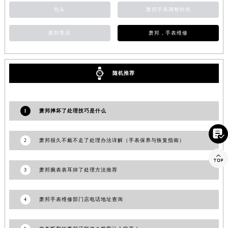
包头
萧邦手表调整时间
福建省莆田市城厢区霞林街道荔华东大道萧邦售后服务中心（需提前预约）
福建省三明市三元区东乾二路萧邦售后服务中心（需提前预约）
萧邦售后
萧邦，手表维修
福建省漳州市龙文区步港路萧邦售后服务中心（需提前预约）
江苏省常州市新北区龙锦路1590号现代传媒中心5号楼10层1008室萧邦售后服务中心（需提前预约）
江苏省淮安市清江浦区淮海北路萧邦售后服务中心（需提前预约）
随机推荐
江苏省连云港市海州区通灌北路萧邦售后服务中心（需提前预约）
江苏省南京市秦淮区中山南路1号南京中心22层22-C1-C3室萧邦售后服务中心（需提前预约）
江苏省宿迁市宿城区西湖路萧邦售后服务中心（需提前预约）
1
萧邦摔坏了处理技巧是什么
江苏省泰州市海陵区永定东路399号置地商务中心东塔（华润万象城）17层1706室萧邦售后服务中心（需提前预约）

江苏省徐州市鼓楼区淮海东路29号苏宁广场IFC国际金融中心35层3508室萧邦售后服务中心（需提前预约）
2
萧邦很久不戴不走了处理办法详解（手表保养与恢复指南）
江苏省盐城市盐都区世纪大道5号盐城金融城写字楼1号楼16层1604室萧邦售后服务中心（需提前预约）

江苏省扬州市邗江区国展路29号星耀天地写字楼1号楼18层1803室萧邦售后服务中心（需提前预约）
3
萧邦腕表表耳掉了处理方法推荐
江苏省镇江市京口区中山东路萧邦售后服务中心（需提前预约）
江西省抚州市临川区赣东大道萧邦售后服务中心（需提前预约）
4
萧邦手表维修部门店电话地址查询
江西省赣州市章贡区文清路萧邦售后服务中心（需提前预约）
江西省吉安市吉州区井冈山大道萧邦售后服务中心（需提前预约）