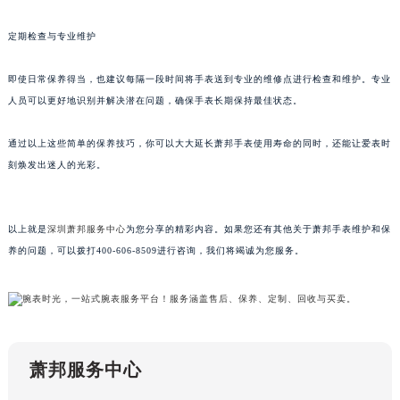
甘肃省兰州市七里河区西津西路16号兰州中心写字楼21层2102室（需提前预约）
定期检查与专业维护
重庆市解放碑渝中区民权路28号英利国际金融中心写字楼20层01室（需提前预约）
黑龙江省大庆市萨尔图区会战大街萧邦售后服务中心（需提前预约）
即使日常保养得当，也建议每隔一段时间将手表送到专业的维修点进行检查和维护。专业
黑龙江省鹤岗市向阳区红军路萧邦售后服务中心（需提前预约）
人员可以更好地识别并解决潜在问题，确保手表长期保持最佳状态。
黑龙江省黑河市爱辉区中央街萧邦售后服务中心（需提前预约）
黑龙江省鸡西市鸡冠区红军路萧邦售后服务中心（需提前预约）
通过以上这些简单的保养技巧，你可以大大延长萧邦手表使用寿命的同时，还能让爱表时
刻焕发出迷人的光彩。
黑龙江省佳木斯市向阳区长安路萧邦售后服务中心（需提前预约）
黑龙江省牡丹江市东安区太平路萧邦售后服务中心（需提前预约）
黑龙江省七台河市桃山区大同街萧邦售后服务中心（需提前预约）
以上就是
深圳萧邦服务中心
为您分享的精彩内容。如果您还有其他关于萧邦手表维护和保
黑龙江省齐齐哈尔市龙沙区龙华路萧邦售后服务中心（需提前预约）
养的问题，可以拨打400-606-8509进行咨询，我们将竭诚为您服务。
黑龙江省双鸭山市尖山区新兴大街萧邦售后服务中心（需提前预约）
黑龙江省绥化市北林区新华街与康庄路交叉口萧邦售后服务中心（需提前预约）
黑龙江省伊春市伊美区通河路萧邦售后服务中心（需提前预约）
吉林省白城市洮北区明仁南街萧邦售后服务中心（需提前预约）
萧邦服务中心
吉林省白山市浑江区浑江大街萧邦售后服务中心（需提前预约）
吉林省吉林市船营区河南街萧邦售后服务中心（需提前预约）