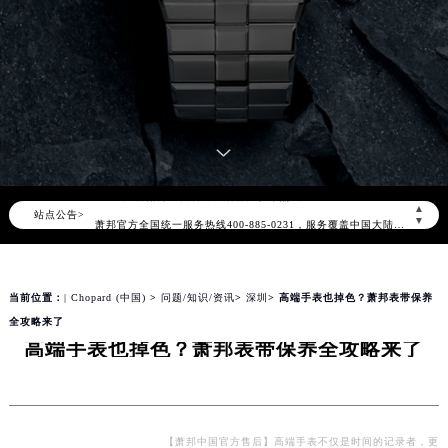
2026年8月萧邦中国区售后服务网络优化升级公告
2026年8月萧邦全国官方售后客户服务热线：400-885-0231
▲
站点公告>
萧邦官方全国统一服务热线400-885-0231，服务覆盖中国大陆、香港、澳门、台湾全部区域（非大陆需加拨“+86”）
▼
2026年8月萧邦售后服务中心最新网点地址：
北京市朝阳区建国门外大街甲6号华熙国际中心写字楼D座11层1102室（北京总部）（需提前预约）
当前位置：
| Chopard (中国)
>
问题/知识/资讯
>
深圳
> 高端手表也掉色？萧邦表带保养
北京市东城区东长安街1号东方广场写字楼W3座6层602室（需提前预约）
全攻略来了
天津市和平区赤峰道136号天津国际金融中心写字楼26层2603室（需提前预约）
高端手表也掉色？萧邦表带保养全攻略来了
上海市徐汇区虹桥路3号港汇中心写字楼2座37层3705室（需提前预约）
上海市黄浦区南京东路299号宏伊国际广场写字楼8层806室（需提前预约）
南京市秦淮区中山南路1号（新街口）南京中心写字楼22层C1-1室（需提前预约）
常州市新北区龙锦路1590号现代传媒中心写字楼5号楼10层1008室（需提前预约）
【萧邦中国官方售后】高端手表不仅是时间的记录者，更