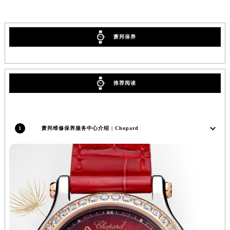
辽宁省铁岭市银州区南马路萧邦售后服务中心（需提前预约）
辽宁省营口市站前区市府路与渤海大街交叉口萧邦售后服务中心（需提前预约）
萧邦保养
辽宁省沈阳市沈河区中街路137号亨得利名表维修授权店1楼萧邦售后服务中心（需提前预约）
辽宁省沈阳市沈河区中街路83号亨得利名表维修授权店1楼萧邦售后服务中心（需提前预约）
北京市朝阳区建国门外大街甲6号华熙国际中心D座11层1102室萧邦售后服务中心（北京总部）（需提前预约）
北京市东城区东长安街1号王府井东方广场W3座6层602室萧邦售后服务中心（需提前预约）
推荐阅读
河北省保定市竞秀区朝阳北大街北国先天下萧邦售后服务中心（需提前预约）
内蒙古自治区阿拉善盟市左旗土尔扈特大街萧邦售后服务中心（需提前预约）
内蒙古自治区巴彦淖尔市临河区新华街萧邦售后服务中心（需提前预约）
1
萧邦维修保养服务中心介绍 | Chopard
内蒙古自治区包头市青山区幸福路甲3号王府井百货名表维修萧邦售后服务中心（需提前预约）
内蒙古自治区赤峰市红山区哈达街萧邦售后服务中心（需提前预约）
内蒙古自治区鄂尔多斯市东胜区伊金霍洛街萧邦售后服务中心（需提前预约）
内蒙古自治区呼伦贝尔市海拉尔区中央街萧邦售后服务中心（需提前预约）
内蒙古自治区通辽市科尔沁区明仁大街萧邦售后服务中心（需提前预约）
内蒙古自治区乌海市海勃湾区人民南路萧邦售后服务中心（需提前预约）
内蒙古自治区乌兰察布市集宁区恩和大街萧邦售后服务中心（需提前预约）