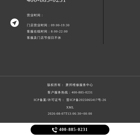
山东省威海市环翠区新威海路89号振华商厦一楼名表维修萧邦售后服务中心（需提前预约）
山东省潍坊市奎文区东风东街萧邦售后服务中心（需提前预约）
营业时间：

山东省枣庄市滕州市北辛路与善国路交叉口萧邦售后服务中心（需提前预约）
门店营业时间：09:00-19:30
客服在线时间：8:00-22:00
山东省淄博市张店区金晶大道萧邦售后服务中心（需提前预约）
客服及门店节假日不休
上海市黄浦区南京东路299号宏伊国际广场写字楼8层806室萧邦售后服务中心（需提前预约）
上海市徐汇区虹桥路3号港汇中心2座37层3705室萧邦售后服务中心（需提前预约）
浙江省杭州市上城区钱江路1366号华润大厦A座5层503-5室萧邦售后服务中心（需提前预约）
浙江省湖州市吴兴区劳动路萧邦售后服务中心（需提前预约）
浙江省嘉兴市南湖区广益路705号嘉兴世界贸易中心A座13层1304室萧邦售后服务中心（需提前预约）
浙江省金华市金东区东市南街777号金华万达广场4号楼22楼2209室萧邦售后服务中心（需提前预约）
版权所有：
萧邦维修服务中心
客户服务热线：
400-885-0231
浙江省丽水市莲都区解放街萧邦售后服务中心（需提前预约）
ICP备案/许可证号： 晋ICP备2025065417号-26
浙江省宁波市江北区大闸南路500号来福士广场办公楼20层2009室萧邦售后服务中心（需提前预约）
XML
浙江省衢州市柯城区上街萧邦售后服务中心（需提前预约）
2026-08-07T13:06:30+00:00
浙江省绍兴市越城区胜利东路379号世茂天际中心写字楼8层805室萧邦售后服务中心（需提前预约）
浙江省舟山市定海区解放东路萧邦售后服务中心（需提前预约）

400-885-0231
澳门特别行政区大堂区议事亭前地（新马路）萧邦售后服务中心（需提前预约）