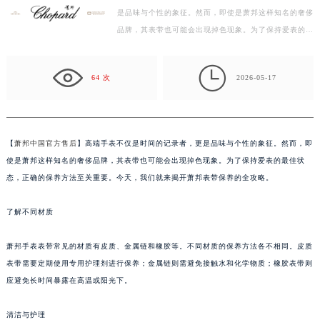
是品味与个性的象征。然而，即使是萧邦这样知名的奢侈
徐州市鼓楼区淮海东路29号苏宁广场IFC国际金融中心写字楼35层3508室（需提前预约）
品牌，其表带也可能会出现掉色现象。为了保持爱表的最
扬州市邗江区国展路29号星耀天地写字楼1号楼18层1803室（需提前预约）
佳状态，正确的保养方法至关重要。今天，我们就来揭…
盐城市盐都区世纪大道5号盐城金融城写字楼1号楼16层1604室（需提前预约）

泰州市海陵区永定东路399号置地商务中心东塔写字楼（华润万象城）17层1706室（需提前预约）
64 次
2026-05-17
宁波市江北区大闸南路500号来福士广场办公楼20层2009室（需提前预约）
杭州市上城区钱江路1366号华润大厦写字楼A座5层503-5室（需提前预约）
金华市金东区东市南街777号金华万达广场写字楼4号楼22层2209室（需提前预约）
【
萧邦中国官方售后
】高端手表不仅是时间的记录者，更是品味与个性的象征。然而，即
绍兴市越城区胜利东路379号世茂天际中心写字楼8层805室（需提前预约）
使是萧邦这样知名的奢侈品牌，其表带也可能会出现掉色现象。为了保持爱表的最佳状
嘉兴市南湖区广益路705号嘉兴世界贸易中心写字楼A座13层1304室（需提前预约）
态，正确的保养方法至关重要。今天，我们就来揭开萧邦表带保养的全攻略。
南昌市红谷滩新区红谷中大道998号绿地双子塔（中央广场）A1座办公楼14层07室（需提前预约）
了解不同材质
济南市历下区经十路11111号华润中心写字楼（万象城）15层1508室（需提前预约）
广州市天河区天河路230号万菱汇国际中心写字楼A塔7层704室（需提前预约）
萧邦手表表带常见的材质有皮质、金属链和橡胶等。不同材质的保养方法各不相同。皮质
广州市越秀区环市东路371-375号世界贸易中心大厦南塔写字楼15层07室（需提前预约）
表带需要定期使用专用护理剂进行保养；金属链则需避免接触水和化学物质；橡胶表带则
深圳市罗湖区深南东路5001号华润大厦写字楼17层1701室（需提前预约）
应避免长时间暴露在高温或阳光下。
惠州市惠城区江北文昌一路7号华贸大厦写字楼1座30层05室（需提前预约）
厦门市思明区湖滨东路95号华润大厦写字楼B座11层1104室（需提前预约）
清洁与护理