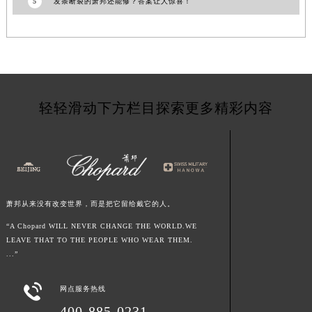
5
发条断裂的萧邦还能修？答案让人惊喜！
江西省景德镇市珠山区珠山中路萧邦售后服务中心（需提前预约）
江西省九江市浔阳区浔阳路萧邦售后服务中心（需提前预约）
江西省南昌市红谷滩新区红谷中大道998号绿地双子塔（中央广场）A1座办公楼14层1407室萧邦售后服务中心（需提前预约）
江西省萍乡市安源区萍安北大道与康庄路交叉口萧邦售后服务中心（需提前预约）
江西省上饶市信州区滨江西路萧邦售后服务中心（需提前预约）
轻轻滑动下方栏目探索更多精彩内容
江西省新余市渝水区北湖西路萧邦售后服务中心（需提前预约）
江西省宜春市袁州区中山中路萧邦售后服务中心（需提前预约）
江西省鹰潭市月湖区胜利东路萧邦售后服务中心（需提前预约）
山东省德州市德城区东风中路萧邦售后服务中心（需提前预约）
山东省东营市东营区济南路萧邦售后服务中心（需提前预约）
萧邦从来没有改变世界，而是把它留给戴它的人。
山东省济南市历下区经十路11111号华润中心写字楼（万象城）15层1508室萧邦售后服务中心（需提前预约）
“A Chopard WILL NEVER CHANGE THE WORLD.WE
山东省济宁市任城区太白楼路萧邦售后服务中心（需提前预约）
LEAVE THAT TO THE PEOPLE WHO WEAR THEM.
山东省莱芜市文化南路8号银座商城名表维修一楼名表维修萧邦售后服务中心（需提前预约）
...”
山东省临沂市兰山区解放路萧邦售后服务中心（需提前预约）

山东省日照市东港区烟台路萧邦售后服务中心（需提前预约）
网点服务热线
山东省泰安市泰山区财源街道泰山大街萧邦售后服务中心（需提前预约）
400-885-0231