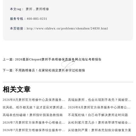
吉林省辽源市龙山区人民大街萧邦售后服务中心（需提前预约）
本文tag：
萧邦
，
萧邦维修
吉林省梅河口市新华街道梅河大街萧邦售后服务中心（需提前预约）
服务专线：
400-885-0231
吉林省四平市铁东区紫气大路与南九经街交汇处萧邦售后服务中心（需提前预约）
本页链接：
http://www.cdzbwx.cn/problems/shenzhen/24830.html
吉林省松原市宁江区五环大街萧邦售后服务中心（需提前预约）
吉林省通化市东昌区环通乡江南大街萧邦售后服务中心（需提前预约）
吉林省延边市延吉市解放路萧邦售后服务中心（需提前预约）
辽宁省鞍山市铁东区站前街萧邦售后服务中心（需提前预约）
上一篇:
2026最新Chopard萧邦手表维修保养服务网点地址考察报告
辽宁省本溪市平山区胜利路萧邦售后服务中心（需提前预约）
下一篇:
不用跑维修店！在家轻松搞定萧邦表带过松烦恼
辽宁省朝阳市双塔区新华路萧邦售后服务中心（需提前预约）
辽宁省丹东市振兴区七经街萧邦售后服务中心（需提前预约）
相关文章
辽宁省抚顺市新抚区东一路萧邦售后服务中心（需提前预约）
辽宁省阜新市海州区解放大街萧邦售后服务中心（需提前预约）
2026年8月萧邦官方维修中心及保养服务中心迁移与增设补充确认终稿
高端如萧邦，也会出现割手表壳？揭秘背后细节
吹风机、纸巾都无效？这才是应对萧邦进水的正确姿势
2026年8月萧邦官方保养服务中心调整公告：迁址+新设维修点
辽宁省葫芦岛市连山区中央路萧邦售后服务中心（需提前预约）
高端表也怕磕碰！萧邦指针脱落急救指南
不花冤枉钱！自己动手解决萧邦走时问题
辽宁省锦州市古塔区中央大街萧邦售后服务中心（需提前预约）
2026年7月萧邦官方保养服务中心维修点搬迁及增设补充确认正式发布
从松到紧只需几步！萧邦表带调节秘籍全解析
辽宁省辽阳市白塔区新运大街萧邦售后服务中心（需提前预约）
2026年7月萧邦官方维修保养综合服务中心调整补充公告确认终稿发布
从轻微到严重：萧邦表壳划痕分级修复方案
辽宁省盘锦市兴隆台区石油大街萧邦售后服务中心（需提前预约）