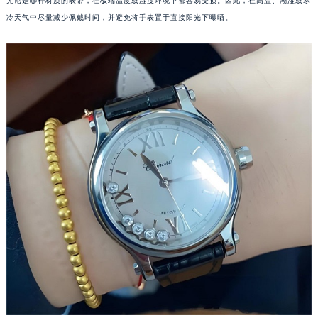
无论是哪种材质的表带，在极端温度或湿度环境下都容易受损。因此，在高温、潮湿或寒
苏州市苏州工业园区星港街199号苏州中心办公楼C座22层08室（需提前预约）
冷天气中尽量减少佩戴时间，并避免将手表置于直接阳光下曝晒。
武汉市江汉区解放大道686号世界贸易大厦38层09室（需提前预约）
南宁市青秀区金湖路59号地王大厦12楼1224室（需提前预约）
合肥市蜀山区潜山路111号万象城华润大厦B座12楼03室（需提前预约）
泉州市丰泽区宝洲路729号浦西万达中心写字楼A座7楼709室（需提前预约）
青岛市南区山东路6号华润大厦B座22层04室（需提前预约）
烟台市芝罘区胜利路139号万达金融中心A座907室（需提前预约）
长春市朝阳区西安大路727号中银大厦A座(旺进大厦)18层09室（需提前预约）
贵阳市南明区都司高架桥路33号亨特国际金融中心14楼14D（需提前预约）
昆明市盘龙区北京路928号同德昆明广场写字楼10层06室（需提前预约）
石家庄市长安区中山东路39号勒泰中心写字楼B座13层07室（需提前预约）
西安市碑林区南关正街88号华侨城长安国际中心E座6楼10室（需提前预约）
海口市龙华区金贸东路5号海口华润大厦B座17层1707室（需提前预约）
唐山市路南区新华东道100号万达广场写字楼A座10层1002室（需提前预约）
台州市椒江区东海大道1800号腾达中心东1幢20楼2002室（需提前预约）
内蒙古自治区呼和浩特市玉泉区大学西街70号华润万象城写字楼（鄂尔多斯大厦）23层2326室（需提前预约）