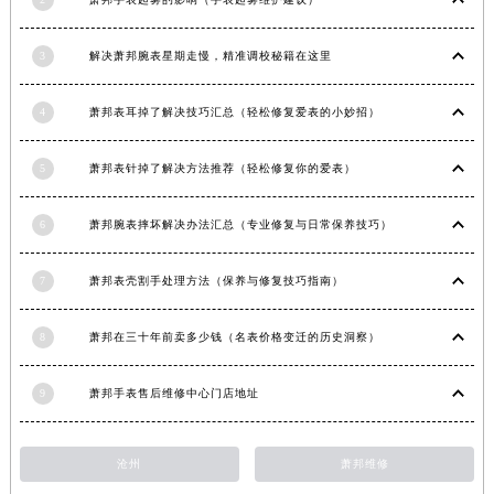
安徽省亳州市谯城区魏武大道萧邦售后服务中心（需提前预约）
安徽省池州市贵池区长江路萧邦售后服务中心（需提前预约）
3
解决萧邦腕表星期走慢，精准调校秘籍在这里
安徽省滁州市琅琊区南谯北路萧邦售后服务中心（需提前预约）
4
萧邦表耳掉了解决技巧汇总（轻松修复爱表的小妙招）
安徽省阜阳市颍州区颍州北路萧邦售后服务中心（需提前预约）
安徽省淮北市相山区淮海路萧邦售后服务中心（需提前预约）
5
萧邦表针掉了解决方法推荐（轻松修复你的爱表）
安徽省淮南市田家庵区国庆中路萧邦售后服务中心（需提前预约）
安徽省黄山市屯溪区黄山西路萧邦售后服务中心（需提前预约）
6
萧邦腕表摔坏解决办法汇总（专业修复与日常保养技巧）
安徽省六安市金安区解放中路萧邦售后服务中心（需提前预约）
安徽省马鞍山市雨山区湖南西路萧邦售后服务中心（需提前预约）
7
萧邦表壳割手处理方法（保养与修复技巧指南）
安徽省宿州市埇桥区人民中路萧邦售后服务中心（需提前预约）
安徽省铜陵市铜官区石城大道萧邦售后服务中心（需提前预约）
8
萧邦在三十年前卖多少钱（名表价格变迁的历史洞察）
安徽省芜湖市镜湖区中山路步行街萧邦售后服务中心（需提前预约）
安徽省宣城市宣州区叠嶂西路萧邦售后服务中心（需提前预约）
9
萧邦手表售后维修中心门店地址
福建省龙岩市新罗区九一南路萧邦售后服务中心（需提前预约）
福建省南平市建阳区人民西路萧邦售后服务中心（需提前预约）
沧州
萧邦维修
福建省宁德市蕉城区天湖东路萧邦售后服务中心（需提前预约）