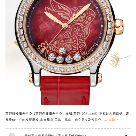
内蒙古自治区锡林郭勒盟市锡林浩特市光明街与额尔敦路交叉口萧邦售后服务中心（需提前预约）
内蒙古自治区兴安盟市乌兰浩特市兴安大街萧邦售后服务中心（需提前预约）
山西省大同市平城区迎宾街萧邦售后服务中心（需提前预约）
山西省晋城市城区黄华街萧邦售后服务中心（需提前预约）
山西省晋中市榆次区顺城街萧邦售后服务中心（需提前预约）
山西省临汾市尧都区解放路萧邦售后服务中心（需提前预约）
山西省吕梁市离石区永宁中路与建设街交叉口萧邦售后服务中心（需提前预约）
山西省朔州市朔城区怡西路与鄯阳西街交汇处萧邦售后服务中心（需提前预约）
山西省忻州市忻府区和平东街与七一南路交叉口萧邦售后服务中心（需提前预约）
山西省阳泉市郊区平阳东街与新城大道交叉口萧邦售后服务中心（需提前预约）
山西省运城市盐湖区河东街萧邦售后服务中心（需提前预约）
山西省长治市潞州区英雄中路萧邦售后服务中心（需提前预约）
山西省太原市迎泽区迎泽街道解放路15号亨得利名表维修授权店3楼萧邦售后服务中心（需提前预约）
萧邦维修服务中心（萧邦保养服务中心）介绍,萧邦（Chopard）本栏目为您提供：萧
天津市和平区赤峰道136号天津国际金融中心26层2603室萧邦售后服务中心（需提前预约）
邦维修中心的发展历程,未来规划,工坊、战略、独立意义及价值介......
详情 >
安徽省安庆市迎江区人民路萧邦售后服务中心（需提前预约）
安徽省蚌埠市蚌山区淮河路萧邦售后服务中心（需提前预约）
2
萧邦手表起雾的影响（手表起雾维护建议）