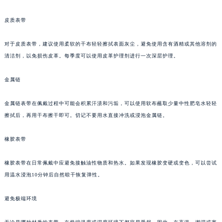
福州市鼓楼区五四路128-1号恒力城写字楼15层03室（需提前预约）
皮质表带
成都市锦江区人民东路6号SAC东原中心写字楼24层2406B室（需提前预约）
重庆市江北区观音桥步行街2号融恒时代广场写字楼9层902室（需提前预约）
对于皮质表带，建议使用柔软的干布轻轻擦拭表面灰尘，避免使用含有酒精或其他溶剂的
长沙市芙蓉区定王台街道建湘路393号世茂环球金融中心写字楼（芙蓉广场）10层13室（需提前预约）
清洁剂，以免损伤皮革。每季度可以使用皮革护理剂进行一次深层护理。
郑州市二七区铭功路10号华润大厦写字楼29层2905室（需提前预约）
太原市迎泽区解放路15号亨得利名表服务中心（品牌授权店）3层整层（需提前预约）
金属链
沈阳市沈河区中街路137号亨得利名表服务中心（品牌授权店）1层整层（需提前预约）
金属链表带在佩戴过程中可能会积累汗渍和污垢，可以使用软布蘸取少量中性肥皂水轻轻
沈阳市沈河区中街路83号亨得利名表服务中心（品牌授权店）1层整层（需提前预约）
擦拭后，再用干布擦干即可。切记不要用水直接冲洗或浸泡金属链。
乌鲁木齐市天山区红山路26号时代广场（CCMALL）C座17层17-B（需提前预约）
温州市鹿城区锦绣路1067号置信广场10层1015室（需提前预约）
橡胶表带
哈尔滨市道里区友谊西路600号富力中心T2座写字楼29层03室（需提前预约）
大连市中山区人民路15号国际金融大厦7层G室（需提前预约）
橡胶表带在日常佩戴中应避免接触油性物质和热水。如果发现橡胶变硬或变色，可以尝试
用温水浸泡10分钟后自然晾干恢复弹性。
佛山市禅城区季华五路57号万科金融中心C座12层1205室（需提前预约）
东莞市东城街道鸿福东路1号民盈国贸中心T1写字楼9层907室（需提前预约）
避免极端环境
无锡市梁溪区人民中路139号恒隆广场写字楼1座11层1104室（需提前预约）
南通市崇川区工农路57号圆融广场写字楼16层1603室（需提前预约）