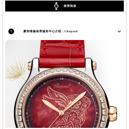
辽宁省铁岭市银州区南马路萧邦售后服务中心（需提前预约）
推荐阅读
辽宁省营口市站前区市府路与渤海大街交叉口萧邦售后服务中心（需提前预约）
辽宁省沈阳市沈河区中街路137号亨得利名表维修授权店1楼萧邦售后服务中心（需提前预约）
辽宁省沈阳市沈河区中街路83号亨得利名表维修授权店1楼萧邦售后服务中心（需提前预约）
1
萧邦维修保养服务中心介绍 | Chopard
北京市朝阳区建国门外大街甲6号华熙国际中心D座11层1102室萧邦售后服务中心（北京总部）（需提前预约）
北京市东城区东长安街1号王府井东方广场W3座6层602室萧邦售后服务中心（需提前预约）
河北省保定市竞秀区朝阳北大街北国先天下萧邦售后服务中心（需提前预约）
内蒙古自治区阿拉善盟市左旗土尔扈特大街萧邦售后服务中心（需提前预约）
内蒙古自治区巴彦淖尔市临河区新华街萧邦售后服务中心（需提前预约）
内蒙古自治区包头市青山区幸福路甲3号王府井百货名表维修萧邦售后服务中心（需提前预约）
内蒙古自治区赤峰市红山区哈达街萧邦售后服务中心（需提前预约）
内蒙古自治区鄂尔多斯市东胜区伊金霍洛街萧邦售后服务中心（需提前预约）
内蒙古自治区呼伦贝尔市海拉尔区中央街萧邦售后服务中心（需提前预约）
内蒙古自治区通辽市科尔沁区明仁大街萧邦售后服务中心（需提前预约）
内蒙古自治区乌海市海勃湾区人民南路萧邦售后服务中心（需提前预约）
内蒙古自治区乌兰察布市集宁区恩和大街萧邦售后服务中心（需提前预约）