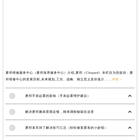
内蒙古自治区锡林郭勒盟市锡林浩特市光明街与额尔敦路交叉口萧邦售后服务中心（需提前预约）
内蒙古自治区兴安盟市乌兰浩特市兴安大街萧邦售后服务中心（需提前预约）
山西省大同市平城区迎宾街萧邦售后服务中心（需提前预约）
山西省晋城市城区黄华街萧邦售后服务中心（需提前预约）
山西省晋中市榆次区顺城街萧邦售后服务中心（需提前预约）
山西省临汾市尧都区解放路萧邦售后服务中心（需提前预约）
山西省吕梁市离石区永宁中路与建设街交叉口萧邦售后服务中心（需提前预约）
山西省朔州市朔城区怡西路与鄯阳西街交汇处萧邦售后服务中心（需提前预约）
萧邦维修服务中心（萧邦保养服务中心）介绍,萧邦（Chopard）本栏目为您提供：萧
山西省忻州市忻府区和平东街与七一南路交叉口萧邦售后服务中心（需提前预约）
邦维修中心的发展历程,未来规划,工坊、战略、独立意义及价值介......
详情 >
山西省阳泉市郊区平阳东街与新城大道交叉口萧邦售后服务中心（需提前预约）
山西省运城市盐湖区河东街萧邦售后服务中心（需提前预约）
2
萧邦手表起雾的影响（手表起雾维护建议）
山西省长治市潞州区英雄中路萧邦售后服务中心（需提前预约）
山西省太原市迎泽区迎泽街道解放路15号亨得利名表维修授权店3楼萧邦售后服务中心（需提前预约）
3
解决萧邦腕表星期走慢，精准调校秘籍在这里
天津市和平区赤峰道136号天津国际金融中心26层2603室萧邦售后服务中心（需提前预约）
4
萧邦表耳掉了解决技巧汇总（轻松修复爱表的小妙招）
安徽省安庆市迎江区人民路萧邦售后服务中心（需提前预约）
安徽省蚌埠市蚌山区淮河路萧邦售后服务中心（需提前预约）