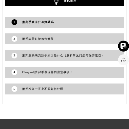
随机推荐
福建省莆田市城厢区霞林街道荔华东大道萧邦售后服务中心（需提前预约）
福建省三明市三元区东乾二路萧邦售后服务中心（需提前预约）
福建省漳州市龙文区步港路萧邦售后服务中心（需提前预约）
1
萧邦手表有什么好处吗
江苏省常州市新北区龙锦路1590号现代传媒中心5号楼10层1008室萧邦售后服务中心（需提前预约）
江苏省淮安市清江浦区淮海北路萧邦售后服务中心（需提前预约）
2
萧邦表带过短如何修复

江苏省连云港市海州区通灌北路萧邦售后服务中心（需提前预约）
江苏省南京市秦淮区中山南路1号南京中心22层22-C1-C3室萧邦售后服务中心（需提前预约）
3
萧邦腕表表壳割手原因是什么（解析常见问题与保养建议）

江苏省宿迁市宿城区西湖路萧邦售后服务中心（需提前预约）
江苏省泰州市海陵区永定东路399号置地商务中心东塔（华润万象城）17层1706室萧邦售后服务中心（需提前预约）
4
Chopard|萧邦手表保养的注意事项！
江苏省徐州市鼓楼区淮海东路29号苏宁广场IFC国际金融中心35层3508室萧邦售后服务中心（需提前预约）
江苏省盐城市盐都区世纪大道5号盐城金融城写字楼1号楼16层1604室萧邦售后服务中心（需提前预约）
5
萧邦发条一直上不紧如何处理
江苏省扬州市邗江区国展路29号星耀天地写字楼1号楼18层1803室萧邦售后服务中心（需提前预约）
江苏省镇江市京口区中山东路萧邦售后服务中心（需提前预约）
江西省抚州市临川区赣东大道萧邦售后服务中心（需提前预约）
江西省赣州市章贡区文清路萧邦售后服务中心（需提前预约）
江西省吉安市吉州区井冈山大道萧邦售后服务中心（需提前预约）