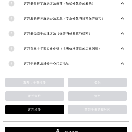
5
萧邦表针掉了解决方法推荐（轻松修复你的爱表）
安徽省亳州市谯城区魏武大道萧邦售后服务中心（需提前预约）
安徽省池州市贵池区长江路萧邦售后服务中心（需提前预约）
6
萧邦腕表摔坏解决办法汇总（专业修复与日常保养技巧）
安徽省滁州市琅琊区南谯北路萧邦售后服务中心（需提前预约）
安徽省阜阳市颍州区颍州北路萧邦售后服务中心（需提前预约）
7
萧邦表壳割手处理方法（保养与修复技巧指南）
安徽省淮北市相山区淮海路萧邦售后服务中心（需提前预约）
安徽省淮南市田家庵区国庆中路萧邦售后服务中心（需提前预约）
8
萧邦在三十年前卖多少钱（名表价格变迁的历史洞察）
安徽省黄山市屯溪区黄山西路萧邦售后服务中心（需提前预约）
安徽省六安市金安区解放中路萧邦售后服务中心（需提前预约）
9
萧邦手表售后维修中心门店地址
安徽省马鞍山市雨山区湖南西路萧邦售后服务中心（需提前预约）
安徽省宿州市埇桥区人民中路萧邦售后服务中心（需提前预约）
萧邦，手表维修
包头
安徽省铜陵市铜官区石城大道萧邦售后服务中心（需提前预约）
萧邦售后
沧州
安徽省芜湖市镜湖区中山路步行街萧邦售后服务中心（需提前预约）
安徽省宣城市宣州区叠嶂西路萧邦售后服务中心（需提前预约）
萧邦维修
萧邦手表调整时间
福建省龙岩市新罗区九一南路萧邦售后服务中心（需提前预约）
福建省南平市建阳区人民西路萧邦售后服务中心（需提前预约）
福建省宁德市蕉城区天湖东路萧邦售后服务中心（需提前预约）