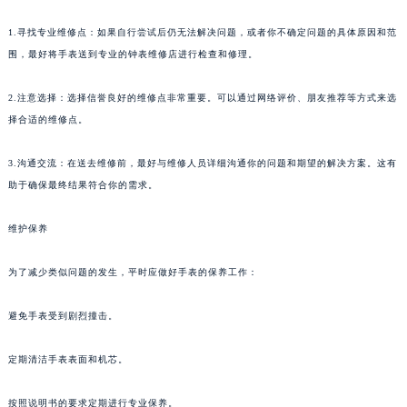
苏州市苏州工业园区星港街199号苏州中心办公楼C座22层08室（需提前预约）
1.寻找专业维修点：如果自行尝试后仍无法解决问题，或者你不确定问题的具体原因和范
武汉市江汉区解放大道686号世界贸易大厦38层09室（需提前预约）
围，最好将手表送到专业的钟表维修店进行检查和修理。
南宁市青秀区金湖路59号地王大厦12楼1224室（需提前预约）
合肥市蜀山区潜山路111号万象城华润大厦B座12楼03室（需提前预约）
2.注意选择：选择信誉良好的维修点非常重要。可以通过网络评价、朋友推荐等方式来选
泉州市丰泽区宝洲路729号浦西万达中心写字楼A座7楼709室（需提前预约）
择合适的维修点。
青岛市南区山东路6号华润大厦B座22层04室（需提前预约）
3.沟通交流：在送去维修前，最好与维修人员详细沟通你的问题和期望的解决方案。这有
烟台市芝罘区胜利路139号万达金融中心A座907室（需提前预约）
助于确保最终结果符合你的需求。
长春市朝阳区西安大路727号中银大厦A座(旺进大厦)18层09室（需提前预约）
贵阳市南明区都司高架桥路33号亨特国际金融中心14楼14D（需提前预约）
维护保养
昆明市盘龙区北京路928号同德昆明广场写字楼10层06室（需提前预约）
石家庄市长安区中山东路39号勒泰中心写字楼B座13层07室（需提前预约）
为了减少类似问题的发生，平时应做好手表的保养工作：
西安市碑林区南关正街88号华侨城长安国际中心E座6楼10室（需提前预约）
避免手表受到剧烈撞击。
海口市龙华区金贸东路5号海口华润大厦B座17层1707室（需提前预约）
唐山市路南区新华东道100号万达广场写字楼A座10层1002室（需提前预约）
定期清洁手表表面和机芯。
台州市椒江区东海大道1800号腾达中心东1幢20楼2002室（需提前预约）
内蒙古自治区呼和浩特市玉泉区大学西街70号华润万象城写字楼（鄂尔多斯大厦）23层2326室（需提前预约）
按照说明书的要求定期进行专业保养。