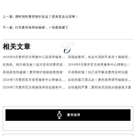
吉林省辽源市龙山区人民大街萧邦售后服务中心（需提前预约）
吉林省梅河口市新华街道梅河大街萧邦售后服务中心（需提前预约）
上一篇:
调时间时萧邦指针反走？原来是这么回事！
吉林省四平市铁东区紫气大路与南九经街交汇处萧邦售后服务中心（需提前预约）
下一篇:
打开萧邦表带的秘密，一张图就够了
吉林省松原市宁江区五环大街萧邦售后服务中心（需提前预约）
吉林省通化市东昌区环通乡江南大街萧邦售后服务中心（需提前预约）
相关文章
吉林省延边市延吉市解放路萧邦售后服务中心（需提前预约）
辽宁省鞍山市铁东区站前街萧邦售后服务中心（需提前预约）
2026年8月萧邦官方维修中心及保养服务中心迁移与增设补充确认终稿
高端如萧邦，也会出现割手表壳？揭秘背后细节
吹风机、纸巾都无效？这才是应对萧邦进水的正确姿势
2026年8月萧邦官方保养服务中心调整公告：迁址+新设维修点
辽宁省本溪市平山区胜利路萧邦售后服务中心（需提前预约）
高端表也怕磕碰！萧邦指针脱落急救指南
不花冤枉钱！自己动手解决萧邦走时问题
辽宁省朝阳市双塔区新华路萧邦售后服务中心（需提前预约）
2026年7月萧邦官方保养服务中心维修点搬迁及增设补充确认正式发布
从松到紧只需几步！萧邦表带调节秘籍全解析
辽宁省丹东市振兴区七经街萧邦售后服务中心（需提前预约）
2026年7月萧邦官方维修保养综合服务中心调整补充公告确认终稿发布
从轻微到严重：萧邦表壳划痕分级修复方案
辽宁省抚顺市新抚区东一路萧邦售后服务中心（需提前预约）
辽宁省阜新市海州区解放大街萧邦售后服务中心（需提前预约）
辽宁省葫芦岛市连山区中央路萧邦售后服务中心（需提前预约）
萧邦保养
辽宁省锦州市古塔区中央大街萧邦售后服务中心（需提前预约）
辽宁省辽阳市白塔区新运大街萧邦售后服务中心（需提前预约）
辽宁省盘锦市兴隆台区石油大街萧邦售后服务中心（需提前预约）