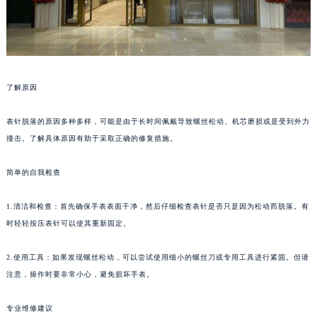
福州市鼓楼区五四路128-1号恒力城写字楼15层03室（需提前预约）
成都市锦江区人民东路6号SAC东原中心写字楼24层2406B室（需提前预约）
重庆市江北区观音桥步行街2号融恒时代广场写字楼9层902室（需提前预约）
长沙市芙蓉区定王台街道建湘路393号世茂环球金融中心写字楼（芙蓉广场）10层13室（需提前预约）
了解原因
郑州市二七区铭功路10号华润大厦写字楼29层2905室（需提前预约）
太原市迎泽区解放路15号亨得利名表服务中心（品牌授权店）3层整层（需提前预约）
表针脱落的原因多种多样，可能是由于长时间佩戴导致螺丝松动、机芯磨损或是受到外力
沈阳市沈河区中街路137号亨得利名表服务中心（品牌授权店）1层整层（需提前预约）
撞击。了解具体原因有助于采取正确的修复措施。
沈阳市沈河区中街路83号亨得利名表服务中心（品牌授权店）1层整层（需提前预约）
乌鲁木齐市天山区红山路26号时代广场（CCMALL）C座17层17-B（需提前预约）
简单的自我检查
温州市鹿城区锦绣路1067号置信广场10层1015室（需提前预约）
1.清洁和检查：首先确保手表表面干净，然后仔细检查表针是否只是因为松动而脱落。有
哈尔滨市道里区友谊西路600号富力中心T2座写字楼29层03室（需提前预约）
时轻轻按压表针可以使其重新固定。
大连市中山区人民路15号国际金融大厦7层G室（需提前预约）
佛山市禅城区季华五路57号万科金融中心C座12层1205室（需提前预约）
2.使用工具：如果发现螺丝松动，可以尝试使用细小的螺丝刀或专用工具进行紧固。但请
东莞市东城街道鸿福东路1号民盈国贸中心T1写字楼9层907室（需提前预约）
注意，操作时要非常小心，避免损坏手表。
无锡市梁溪区人民中路139号恒隆广场写字楼1座11层1104室（需提前预约）
专业维修建议
南通市崇川区工农路57号圆融广场写字楼16层1603室（需提前预约）