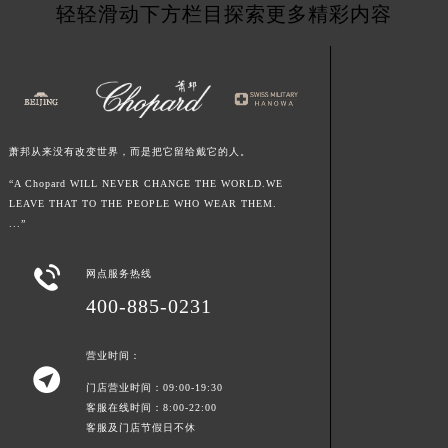
轻轻滑动下方栏目探索更多精彩内容
江西省景德镇市珠山区珠山中路萧邦售后服务中心（需提前预约）
江西省九江市浔阳区浔阳路萧邦售后服务中心（需提前预约）
江西省南昌市红谷滩新区红谷中大道998号绿地双子塔（中央广场）A1座办公楼14层1407室萧邦售后服务中心（需提前预约）
江西省萍乡市安源区萍安北大道与康庄路交叉口萧邦售后服务中心（需提前预约）
江西省上饶市信州区滨江西路萧邦售后服务中心（需提前预约）
萧邦从来没有改变世界，而是把它留给戴它的人。
江西省新余市渝水区北湖西路萧邦售后服务中心（需提前预约）
“A Chopard WILL NEVER CHANGE THE WORLD.WE
江西省宜春市袁州区中山中路萧邦售后服务中心（需提前预约）
LEAVE THAT TO THE PEOPLE WHO WEAR THEM.
江西省鹰潭市月湖区胜利东路萧邦售后服务中心（需提前预约）
...”
山东省德州市德城区东风中路萧邦售后服务中心（需提前预约）

山东省东营市东营区济南路萧邦售后服务中心（需提前预约）
网点服务热线
山东省济南市历下区经十路11111号华润中心写字楼（万象城）15层1508室萧邦售后服务中心（需提前预约）
400-885-0231
山东省济宁市任城区太白楼路萧邦售后服务中心（需提前预约）
山东省莱芜市文化南路8号银座商城名表维修一楼名表维修萧邦售后服务中心（需提前预约）
营业时间：

山东省临沂市兰山区解放路萧邦售后服务中心（需提前预约）
门店营业时间：09:00-19:30
客服在线时间：8:00-22:00
山东省日照市东港区烟台路萧邦售后服务中心（需提前预约）
客服及门店节假日不休
山东省泰安市泰山区财源街道泰山大街萧邦售后服务中心（需提前预约）