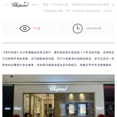
落是一个常见的问题。这种情况不仅影响手表的美观，还
徐州市鼓楼区淮海东路29号苏宁广场IFC国际金融中心写字楼35层3508室（需提前预约）
可能影响其功能。对于大多数表针脱落的情况，你可以尝
扬州市邗江区国展路29号星耀天地写字楼1号楼18层1803室（需提前预约）
试一些简单的步骤进行初步修复，但如果问题复杂或涉…
盐城市盐都区世纪大道5号盐城金融城写字楼1号楼16层1604室（需提前预约）

泰州市海陵区永定东路399号置地商务中心东塔写字楼（华润万象城）17层1706室（需提前预约）
71 次
2026-05-08
宁波市江北区大闸南路500号来福士广场办公楼20层2009室（需提前预约）
杭州市上城区钱江路1366号华润大厦写字楼A座5层503-5室（需提前预约）
金华市金东区东市南街777号金华万达广场写字楼4号楼22层2209室（需提前预约）
【
萧邦维修
】在日常佩戴或保养过程中，萧邦表的表针脱落是一个常见的问题。这种情况
绍兴市越城区胜利东路379号世茂天际中心写字楼8层805室（需提前预约）
不仅影响手表的美观，还可能影响其功能。对于大多数表针脱落的情况，你可以尝试一些
嘉兴市南湖区广益路705号嘉兴世界贸易中心写字楼A座13层1304室（需提前预约）
简单的步骤进行初步修复，但如果问题复杂或涉及内部机芯，则建议寻求专业维修服务。
南昌市红谷滩新区红谷中大道998号绿地双子塔（中央广场）A1座办公楼14层07室（需提前预约）
济南市历下区经十路11111号华润中心写字楼（万象城）15层1508室（需提前预约）
广州市天河区天河路230号万菱汇国际中心写字楼A塔7层704室（需提前预约）
广州市越秀区环市东路371-375号世界贸易中心大厦南塔写字楼15层07室（需提前预约）
深圳市罗湖区深南东路5001号华润大厦写字楼17层1701室（需提前预约）
惠州市惠城区江北文昌一路7号华贸大厦写字楼1座30层05室（需提前预约）
厦门市思明区湖滨东路95号华润大厦写字楼B座11层1104室（需提前预约）