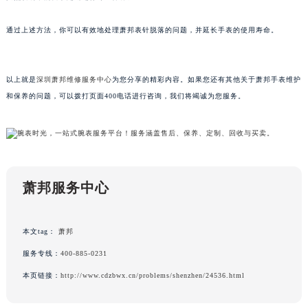
甘肃省兰州市七里河区西津西路16号兰州中心写字楼21层2102室（需提前预约）
通过上述方法，你可以有效地处理萧邦表针脱落的问题，并延长手表的使用寿命。
重庆市解放碑渝中区民权路28号英利国际金融中心写字楼20层01室（需提前预约）
黑龙江省大庆市萨尔图区会战大街萧邦售后服务中心（需提前预约）
黑龙江省鹤岗市向阳区红军路萧邦售后服务中心（需提前预约）
以上就是
深圳萧邦维修服务中心
为您分享的精彩内容。如果您还有其他关于萧邦手表维护
黑龙江省黑河市爱辉区中央街萧邦售后服务中心（需提前预约）
和保养的问题，可以拨打页面400电话进行咨询，我们将竭诚为您服务。
黑龙江省鸡西市鸡冠区红军路萧邦售后服务中心（需提前预约）
黑龙江省佳木斯市向阳区长安路萧邦售后服务中心（需提前预约）
黑龙江省牡丹江市东安区太平路萧邦售后服务中心（需提前预约）
黑龙江省七台河市桃山区大同街萧邦售后服务中心（需提前预约）
萧邦服务中心
黑龙江省齐齐哈尔市龙沙区龙华路萧邦售后服务中心（需提前预约）
黑龙江省双鸭山市尖山区新兴大街萧邦售后服务中心（需提前预约）
黑龙江省绥化市北林区新华街与康庄路交叉口萧邦售后服务中心（需提前预约）
本文tag：
萧邦
黑龙江省伊春市伊美区通河路萧邦售后服务中心（需提前预约）
服务专线：
400-885-0231
吉林省白城市洮北区明仁南街萧邦售后服务中心（需提前预约）
本页链接：
http://www.cdzbwx.cn/problems/shenzhen/24536.html
吉林省白山市浑江区浑江大街萧邦售后服务中心（需提前预约）
吉林省吉林市船营区河南街萧邦售后服务中心（需提前预约）