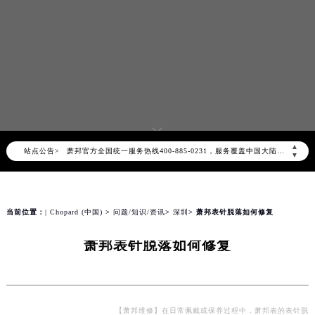
2026年8月萧邦中国区售后服务网络优化升级公告
2026年8月萧邦全国官方售后客户服务热线：400-885-0231
▲
站点公告>
萧邦官方全国统一服务热线400-885-0231，服务覆盖中国大陆、香港、澳门、台湾全部区域（非大陆需加拨“+86”）
▼
2026年8月萧邦售后服务中心最新网点地址：
北京市朝阳区建国门外大街甲6号华熙国际中心写字楼D座11层1102室（北京总部）（需提前预约）
北京市东城区东长安街1号东方广场写字楼W3座6层602室（需提前预约）
当前位置：
| Chopard (中国)
>
问题/知识/资讯
>
深圳
> 萧邦表针脱落如何修复
天津市和平区赤峰道136号天津国际金融中心写字楼26层2603室（需提前预约）
萧邦表针脱落如何修复
上海市徐汇区虹桥路3号港汇中心写字楼2座37层3705室（需提前预约）
上海市黄浦区南京东路299号宏伊国际广场写字楼8层806室（需提前预约）
南京市秦淮区中山南路1号（新街口）南京中心写字楼22层C1-1室（需提前预约）
常州市新北区龙锦路1590号现代传媒中心写字楼5号楼10层1008室（需提前预约）
【萧邦维修】在日常佩戴或保养过程中，萧邦表的表针脱