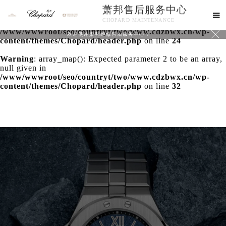
萧邦售后服务中心
Warning
: extract() expects parameter 1 to be array, null

CHOPARD MAINTENANCE
given in
/www/wwwroot/seo/countryt/two/www.cdzbwx.cn/wp-

欢迎使用萧邦维修售后服务中心！
content/themes/Chopard/header.php
on line
24
Warning
: array_map(): Expected parameter 2 to be an array,
null given in
/www/wwwroot/seo/countryt/two/www.cdzbwx.cn/wp-
content/themes/Chopard/header.php
on line
32
中心介绍
联系我们