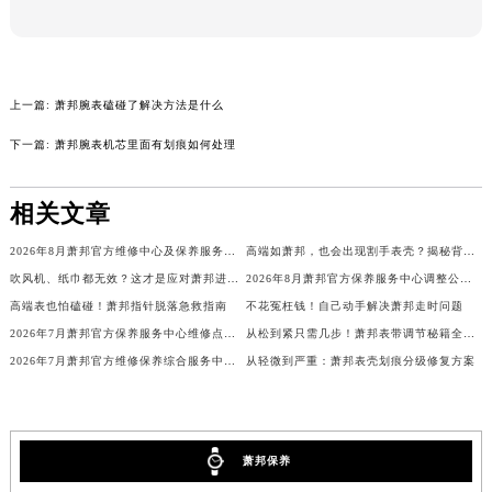
本页链接：
http://www.cdzbwx.cn/problems/shenzhen/18521.html
上一篇:
萧邦腕表磕碰了解决方法是什么
下一篇:
萧邦腕表机芯里面有划痕如何处理
相关文章
2026年8月萧邦官方维修中心及保养服务中心迁移与增设补充确认终稿
高端如萧邦，也会出现割手表壳？揭秘背后细节
吹风机、纸巾都无效？这才是应对萧邦进水的正确姿势
2026年8月萧邦官方保养服务中心调整公告：迁址+新设维修点
高端表也怕磕碰！萧邦指针脱落急救指南
不花冤枉钱！自己动手解决萧邦走时问题
2026年7月萧邦官方保养服务中心维修点搬迁及增设补充确认正式发布
从松到紧只需几步！萧邦表带调节秘籍全解析
2026年7月萧邦官方维修保养综合服务中心调整补充公告确认终稿发布
从轻微到严重：萧邦表壳划痕分级修复方案
萧邦保养