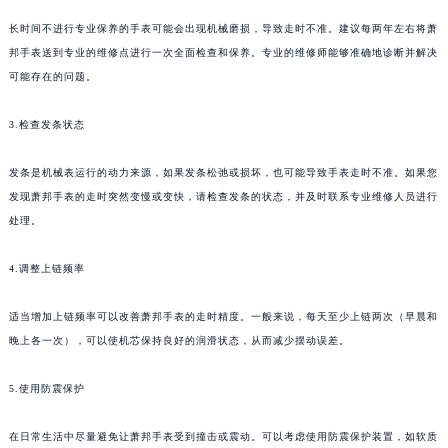
长时间不进行专业保养的手表可能会出现机械磨损，导致走时不准。建议每两年左右将萧
邦手表送到专业的维修点进行一次全面检查和保养。专业的维修师能够准确地诊断并解决
可能存在的问题。
3.检查发条状态
发条是机械表运行的动力来源，如果发条松弛或损坏，也可能导致手表走时不准。如果您
发现萧邦手表的走时突然变慢或变快，请检查发条的状态，并及时联系专业维修人员进行
处理。
4.调整上链频率
适当增加上链频率可以改善萧邦手表的走时精度。一般来说，每天至少上链两次（早晨和
晚上各一次），可以使机芯保持良好的润滑状态，从而减少摆动误差。
5.使用防震保护