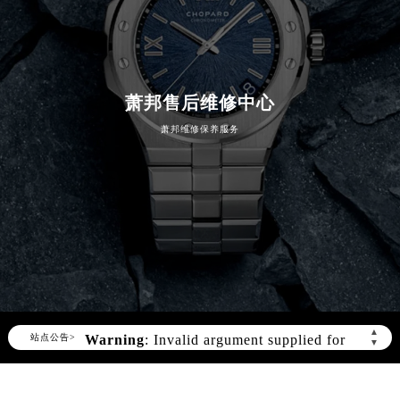
萧邦售后维修中心
萧邦维修保养服务
Warning
: Invalid argument supplied for
foreach() in
▲
站点公告>
▼
/www/wwwroot/seo/countryt/two/www.cdzbw
content/themes/Chopard/header.php
on
line
180