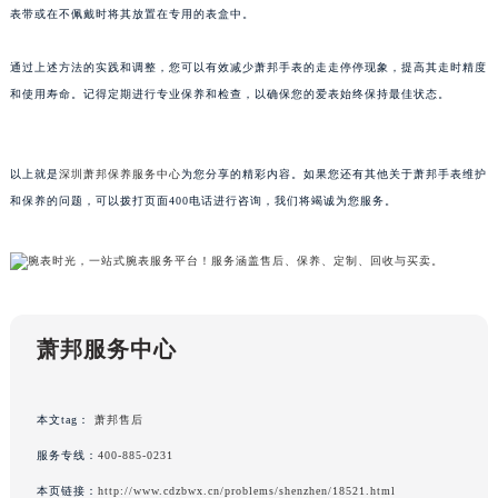
在日常生活中尽量避免让萧邦手表受到撞击或震动。可以考虑使用防震保护装置，如软质
表带或在不佩戴时将其放置在专用的表盒中。
通过上述方法的实践和调整，您可以有效减少萧邦手表的走走停停现象，提高其走时精度
和使用寿命。记得定期进行专业保养和检查，以确保您的爱表始终保持最佳状态。
以上就是
深圳萧邦保养服务中心
为您分享的精彩内容。如果您还有其他关于萧邦手表维护
和保养的问题，可以拨打页面400电话进行咨询，我们将竭诚为您服务。
萧邦服务中心
本文tag：
萧邦售后
服务专线：
400-885-0231