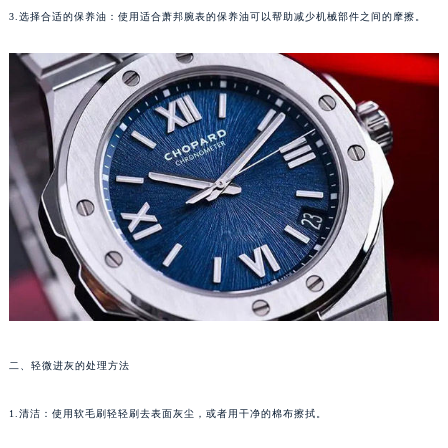
3.选择合适的保养油：使用适合萧邦腕表的保养油可以帮助减少机械部件之间的摩擦。
沈阳市沈河区中街路83号亨得利名表服务中心（品牌授权店）1层整层（需提前预约）
乌鲁木齐市天山区红山路26号时代广场（CCMALL）C座17层17-B（需提前预约）
温州市鹿城区锦绣路1067号置信广场10层1015室（需提前预约）
哈尔滨市道里区友谊西路600号富力中心T2座写字楼29层03室（需提前预约）
大连市中山区人民路15号国际金融大厦7层G室（需提前预约）
佛山市禅城区季华五路57号万科金融中心C座12层1205室（需提前预约）
东莞市东城街道鸿福东路1号民盈国贸中心T1写字楼9层907室（需提前预约）
无锡市梁溪区人民中路139号恒隆广场写字楼1座11层1104室（需提前预约）
南通市崇川区工农路57号圆融广场写字楼16层1603室（需提前预约）
苏州市苏州工业园区星港街199号苏州中心办公楼C座22层08室（需提前预约）
武汉市江汉区解放大道686号世界贸易大厦38层09室（需提前预约）
南宁市青秀区金湖路59号地王大厦12楼1224室（需提前预约）
合肥市蜀山区潜山路111号万象城华润大厦B座12楼03室（需提前预约）
二、轻微进灰的处理方法
泉州市丰泽区宝洲路729号浦西万达中心写字楼A座7楼709室（需提前预约）
青岛市南区山东路6号华润大厦B座22层04室（需提前预约）
1.清洁：使用软毛刷轻轻刷去表面灰尘，或者用干净的棉布擦拭。
烟台市芝罘区胜利路139号万达金融中心A座907室（需提前预约）