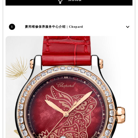
内蒙古自治区阿拉善盟市左旗土尔扈特大街萧邦售后服务中心（需提前预约）
内蒙古自治区巴彦淖尔市临河区新华街萧邦售后服务中心（需提前预约）
内蒙古自治区包头市青山区幸福路甲3号王府井百货名表维修萧邦售后服务中心（需提前预约）
1
萧邦维修保养服务中心介绍 | Chopard
内蒙古自治区赤峰市红山区哈达街萧邦售后服务中心（需提前预约）
内蒙古自治区鄂尔多斯市东胜区伊金霍洛街萧邦售后服务中心（需提前预约）
内蒙古自治区呼伦贝尔市海拉尔区中央街萧邦售后服务中心（需提前预约）
内蒙古自治区通辽市科尔沁区明仁大街萧邦售后服务中心（需提前预约）
内蒙古自治区乌海市海勃湾区人民南路萧邦售后服务中心（需提前预约）
内蒙古自治区乌兰察布市集宁区恩和大街萧邦售后服务中心（需提前预约）
内蒙古自治区锡林郭勒盟市锡林浩特市光明街与额尔敦路交叉口萧邦售后服务中心（需提前预约）
内蒙古自治区兴安盟市乌兰浩特市兴安大街萧邦售后服务中心（需提前预约）
山西省大同市平城区迎宾街萧邦售后服务中心（需提前预约）
山西省晋城市城区黄华街萧邦售后服务中心（需提前预约）
山西省晋中市榆次区顺城街萧邦售后服务中心（需提前预约）
山西省临汾市尧都区解放路萧邦售后服务中心（需提前预约）
山西省吕梁市离石区永宁中路与建设街交叉口萧邦售后服务中心（需提前预约）