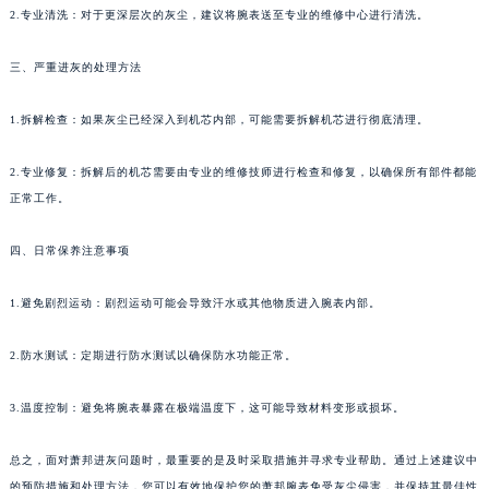
2.专业清洗：对于更深层次的灰尘，建议将腕表送至专业的维修中心进行清洗。
长春市朝阳区西安大路727号中银大厦A座(旺进大厦)18层09室（需提前预约）
贵阳市南明区都司高架桥路33号亨特国际金融中心14楼14D（需提前预约）
三、严重进灰的处理方法
昆明市盘龙区北京路928号同德昆明广场写字楼10层06室（需提前预约）
石家庄市长安区中山东路39号勒泰中心写字楼B座13层07室（需提前预约）
1.拆解检查：如果灰尘已经深入到机芯内部，可能需要拆解机芯进行彻底清理。
西安市碑林区南关正街88号华侨城长安国际中心E座6楼10室（需提前预约）
2.专业修复：拆解后的机芯需要由专业的维修技师进行检查和修复，以确保所有部件都能
海口市龙华区金贸东路5号海口华润大厦B座17层1707室（需提前预约）
正常工作。
唐山市路南区新华东道100号万达广场写字楼A座10层1002室（需提前预约）
台州市椒江区东海大道1800号腾达中心东1幢20楼2002室（需提前预约）
四、日常保养注意事项
内蒙古自治区呼和浩特市玉泉区大学西街70号华润万象城写字楼（鄂尔多斯大厦）23层2326室（需提前预约）
甘肃省兰州市七里河区西津西路16号兰州中心写字楼21层2102室（需提前预约）
1.避免剧烈运动：剧烈运动可能会导致汗水或其他物质进入腕表内部。
重庆市解放碑渝中区民权路28号英利国际金融中心写字楼20层01室（需提前预约）
2.防水测试：定期进行防水测试以确保防水功能正常。
黑龙江省大庆市萨尔图区会战大街萧邦售后服务中心（需提前预约）
黑龙江省鹤岗市向阳区红军路萧邦售后服务中心（需提前预约）
3.温度控制：避免将腕表暴露在极端温度下，这可能导致材料变形或损坏。
黑龙江省黑河市爱辉区中央街萧邦售后服务中心（需提前预约）
黑龙江省鸡西市鸡冠区红军路萧邦售后服务中心（需提前预约）
总之，面对萧邦进灰问题时，最重要的是及时采取措施并寻求专业帮助。通过上述建议中
黑龙江省佳木斯市向阳区长安路萧邦售后服务中心（需提前预约）
的预防措施和处理方法，您可以有效地保护您的萧邦腕表免受灰尘侵害，并保持其最佳性