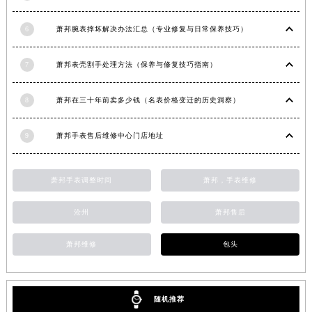
安徽省六安市金安区解放中路萧邦售后服务中心（需提前预约）
6
萧邦腕表摔坏解决办法汇总（专业修复与日常保养技巧）
安徽省马鞍山市雨山区湖南西路萧邦售后服务中心（需提前预约）
安徽省宿州市埇桥区人民中路萧邦售后服务中心（需提前预约）
7
萧邦表壳割手处理方法（保养与修复技巧指南）
安徽省铜陵市铜官区石城大道萧邦售后服务中心（需提前预约）
安徽省芜湖市镜湖区中山路步行街萧邦售后服务中心（需提前预约）
8
萧邦在三十年前卖多少钱（名表价格变迁的历史洞察）
安徽省宣城市宣州区叠嶂西路萧邦售后服务中心（需提前预约）
福建省龙岩市新罗区九一南路萧邦售后服务中心（需提前预约）
9
萧邦手表售后维修中心门店地址
福建省南平市建阳区人民西路萧邦售后服务中心（需提前预约）
福建省宁德市蕉城区天湖东路萧邦售后服务中心（需提前预约）
萧邦手表调整时间
萧邦，手表维修
福建省莆田市城厢区霞林街道荔华东大道萧邦售后服务中心（需提前预约）
福建省三明市三元区东乾二路萧邦售后服务中心（需提前预约）
沧州
萧邦售后
福建省漳州市龙文区步港路萧邦售后服务中心（需提前预约）
萧邦维修
包头
江苏省常州市新北区龙锦路1590号现代传媒中心5号楼10层1008室萧邦售后服务中心（需提前预约）
江苏省淮安市清江浦区淮海北路萧邦售后服务中心（需提前预约）
江苏省连云港市海州区通灌北路萧邦售后服务中心（需提前预约）
随机推荐
江苏省南京市秦淮区中山南路1号南京中心22层22-C1-C3室萧邦售后服务中心（需提前预约）