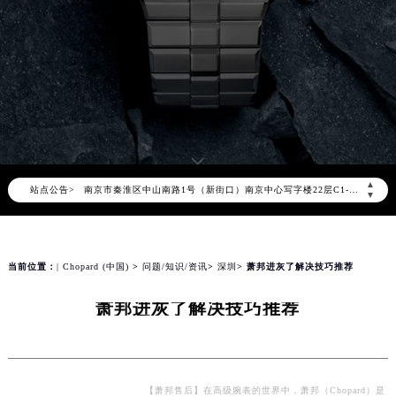
萧邦官方全国统一服务热线400-885-0231，服务覆盖中国大陆、香港、澳门、台湾全部区域（非大陆需加拨“+86”）
2026年8月萧邦售后服务中心最新网点地址：
北京市朝阳区建国门外大街甲6号华熙国际中心写字楼D座11层1102室（北京总部）（需提前预约）
北京市东城区东长安街1号东方广场写字楼W3座6层602室（需提前预约）
天津市和平区赤峰道136号天津国际金融中心写字楼26层2603室（需提前预约）
上海市徐汇区虹桥路3号港汇中心写字楼2座37层3705室（需提前预约）
上海市黄浦区南京东路299号宏伊国际广场写字楼8层806室（需提前预约）
▲
站点公告>
南京市秦淮区中山南路1号（新街口）南京中心写字楼22层C1-1室（需提前预约）
▼
常州市新北区龙锦路1590号现代传媒中心写字楼5号楼10层1008室（需提前预约）
徐州市鼓楼区淮海东路29号苏宁广场IFC国际金融中心写字楼35层3508室（需提前预约）
扬州市邗江区国展路29号星耀天地写字楼1号楼18层1803室（需提前预约）
当前位置：
| Chopard (中国)
>
问题/知识/资讯
>
深圳
> 萧邦进灰了解决技巧推荐
盐城市盐都区世纪大道5号盐城金融城写字楼1号楼16层1604室（需提前预约）
萧邦进灰了解决技巧推荐
泰州市海陵区永定东路399号置地商务中心东塔写字楼（华润万象城）17层1706室（需提前预约）
宁波市江北区大闸南路500号来福士广场办公楼20层2009室（需提前预约）
杭州市上城区钱江路1366号华润大厦写字楼A座5层503-5室（需提前预约）
金华市金东区东市南街777号金华万达广场写字楼4号楼22层2209室（需提前预约）
【萧邦售后】在高级腕表的世界中，萧邦（Chopard）是