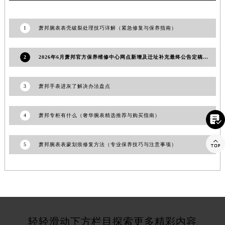
江苏省宿迁市宿城区西湖路萧邦售后服务中心（需提前预约）
江苏省泰州市海陵区永定东路399号置地商务中心东塔（华润万象城）17层1706室萧邦售后服务中心（需提前预约）
1
萧邦腕表表壳破裂处理技巧详解（紧急修复与保养指南）
江苏省徐州市鼓楼区淮海东路29号苏宁广场IFC国际金融中心35层3508室萧邦售后服务中心（需提前预约）
江苏省盐城市盐都区世纪大道5号盐城金融城写字楼1号楼16层1604室萧邦售后服务中心（需提前预约）
2
2026年6月萧邦官方保养维修中心网点新增及迁址补充最终公告定稿内容发布
江苏省扬州市邗江区国展路29号星耀天地写字楼1号楼18层1803室萧邦售后服务中心（需提前预约）
江苏省镇江市京口区中山东路萧邦售后服务中心（需提前预约）
3
萧邦手表进灰了解决办法盘点
江西省抚州市临川区赣东大道萧邦售后服务中心（需提前预约）
江西省赣州市章贡区文清路萧邦售后服务中心（需提前预约）
4
萧邦专柜有什么（奢华腕表精选推荐与购买指南）

江西省吉安市吉州区井冈山大道萧邦售后服务中心（需提前预约）
江西省景德镇市珠山区珠山中路萧邦售后服务中心（需提前预约）

5
萧邦腕表表蒙划痕修复方法（专业保养技巧与注意事项）
江西省九江市浔阳区浔阳路萧邦售后服务中心（需提前预约）
江西省南昌市红谷滩新区红谷中大道998号绿地双子塔（中央广场）A1座办公楼14层1407室萧邦售后服务中心（需提前预约）
江西省萍乡市安源区萍安北大道与康庄路交叉口萧邦售后服务中心（需提前预约）
江西省上饶市信州区滨江西路萧邦售后服务中心（需提前预约）
江西省新余市渝水区北湖西路萧邦售后服务中心（需提前预约）
轻轻滑动下方栏目探索更多精彩内容
江西省宜春市袁州区中山中路萧邦售后服务中心（需提前预约）