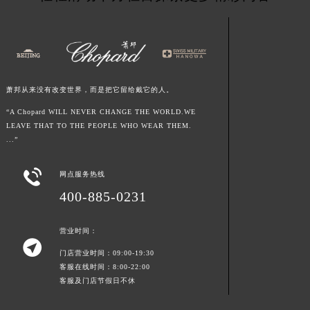
江西省鹰潭市月湖区胜利东路萧邦售后服务中心（需提前预约）
山东省德州市德城区东风中路萧邦售后服务中心（需提前预约）
山东省东营市东营区济南路萧邦售后服务中心（需提前预约）
山东省济南市历下区经十路11111号华润中心写字楼（万象城）15层1508室萧邦售后服务中心（需提前预约）
萧邦从来没有改变世界，而是把它留给戴它的人。
山东省济宁市任城区太白楼路萧邦售后服务中心（需提前预约）
山东省莱芜市文化南路8号银座商城名表维修一楼名表维修萧邦售后服务中心（需提前预约）
“A Chopard WILL NEVER CHANGE THE WORLD.WE
LEAVE THAT TO THE PEOPLE WHO WEAR THEM.
山东省临沂市兰山区解放路萧邦售后服务中心（需提前预约）
...”
山东省日照市东港区烟台路萧邦售后服务中心（需提前预约）
山东省泰安市泰山区财源街道泰山大街萧邦售后服务中心（需提前预约）

网点服务热线
山东省威海市环翠区新威海路89号振华商厦一楼名表维修萧邦售后服务中心（需提前预约）
400-885-0231
山东省潍坊市奎文区东风东街萧邦售后服务中心（需提前预约）
山东省枣庄市滕州市北辛路与善国路交叉口萧邦售后服务中心（需提前预约）
营业时间：

山东省淄博市张店区金晶大道萧邦售后服务中心（需提前预约）
门店营业时间：09:00-19:30
上海市黄浦区南京东路299号宏伊国际广场写字楼8层806室萧邦售后服务中心（需提前预约）
客服在线时间：8:00-22:00
客服及门店节假日不休
上海市徐汇区虹桥路3号港汇中心2座37层3705室萧邦售后服务中心（需提前预约）
浙江省杭州市上城区钱江路1366号华润大厦A座5层503-5室萧邦售后服务中心（需提前预约）