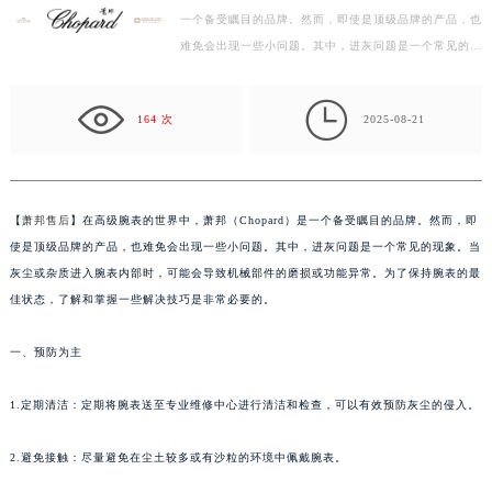
一个备受瞩目的品牌。然而，即使是顶级品牌的产品，也
绍兴市越城区胜利东路379号世茂天际中心写字楼8层805室（需提前预约）
难免会出现一些小问题。其中，进灰问题是一个常见的现
嘉兴市南湖区广益路705号嘉兴世界贸易中心写字楼A座13层1304室（需提前预约）
象。当灰尘或杂质进入腕表内部时，可能会导致机械部
南昌市红谷滩新区红谷中大道998号绿地双子塔（中央广场）A1座办公楼14层07室（需提前预约）
件…

济南市历下区经十路11111号华润中心写字楼（万象城）15层1508室（需提前预约）
164 次
2025-08-21
广州市天河区天河路230号万菱汇国际中心写字楼A塔7层704室（需提前预约）
广州市越秀区环市东路371-375号世界贸易中心大厦南塔写字楼15层07室（需提前预约）
深圳市罗湖区深南东路5001号华润大厦写字楼17层1701室（需提前预约）
【
萧邦售后
】在高级腕表的世界中，萧邦（Chopard）是一个备受瞩目的品牌。然而，即
惠州市惠城区江北文昌一路7号华贸大厦写字楼1座30层05室（需提前预约）
使是顶级品牌的产品，也难免会出现一些小问题。其中，进灰问题是一个常见的现象。当
厦门市思明区湖滨东路95号华润大厦写字楼B座11层1104室（需提前预约）
灰尘或杂质进入腕表内部时，可能会导致机械部件的磨损或功能异常。为了保持腕表的最
福州市鼓楼区五四路128-1号恒力城写字楼15层03室（需提前预约）
佳状态，了解和掌握一些解决技巧是非常必要的。
成都市锦江区人民东路6号SAC东原中心写字楼24层2406B室（需提前预约）
一、预防为主
重庆市江北区观音桥步行街2号融恒时代广场写字楼9层902室（需提前预约）
长沙市芙蓉区定王台街道建湘路393号世茂环球金融中心写字楼（芙蓉广场）10层13室（需提前预约）
1.定期清洁：定期将腕表送至专业维修中心进行清洁和检查，可以有效预防灰尘的侵入。
郑州市二七区铭功路10号华润大厦写字楼29层2905室（需提前预约）
太原市迎泽区解放路15号亨得利名表服务中心（品牌授权店）3层整层（需提前预约）
2.避免接触：尽量避免在尘土较多或有沙粒的环境中佩戴腕表。
沈阳市沈河区中街路137号亨得利名表服务中心（品牌授权店）1层整层（需提前预约）