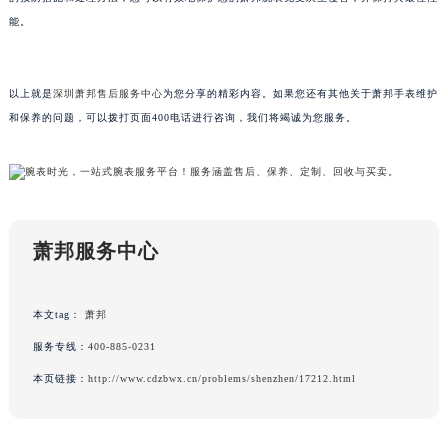
黑龙江省牡丹江市东安区太平路萧邦售后服务中心（需提前预约）
能。
黑龙江省七台河市桃山区大同街萧邦售后服务中心（需提前预约）
黑龙江省齐齐哈尔市龙沙区龙华路萧邦售后服务中心（需提前预约）
以上就是
深圳萧邦售后服务中心
为您分享的精彩内容。如果您还有其他关于萧邦手表维护
黑龙江省双鸭山市尖山区新兴大街萧邦售后服务中心（需提前预约）
和保养的问题，可以拨打页面400电话进行咨询，我们将竭诚为您服务。
黑龙江省绥化市北林区新华街与康庄路交叉口萧邦售后服务中心（需提前预约）
黑龙江省伊春市伊美区通河路萧邦售后服务中心（需提前预约）
吉林省白城市洮北区明仁南街萧邦售后服务中心（需提前预约）
吉林省白山市浑江区浑江大街萧邦售后服务中心（需提前预约）
吉林省吉林市船营区河南街萧邦售后服务中心（需提前预约）
萧邦服务中心
吉林省辽源市龙山区人民大街萧邦售后服务中心（需提前预约）
吉林省梅河口市新华街道梅河大街萧邦售后服务中心（需提前预约）
本文tag：
萧邦
吉林省四平市铁东区紫气大路与南九经街交汇处萧邦售后服务中心（需提前预约）
服务专线：
400-885-0231
吉林省松原市宁江区五环大街萧邦售后服务中心（需提前预约）
本页链接：
http://www.cdzbwx.cn/problems/shenzhen/17212.html
吉林省通化市东昌区环通乡江南大街萧邦售后服务中心（需提前预约）
吉林省延边市延吉市解放路萧邦售后服务中心（需提前预约）
辽宁省鞍山市铁东区站前街萧邦售后服务中心（需提前预约）