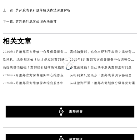
辽宁省本溪市平山区胜利路萧邦售后服务中心（需提前预约）
上一篇:
萧邦腕表表针脱落解决办法深度解析
辽宁省朝阳市双塔区新华路萧邦售后服务中心（需提前预约）
下一篇:
萧邦表针脱落处理办法推荐
辽宁省丹东市振兴区七经街萧邦售后服务中心（需提前预约）
辽宁省抚顺市新抚区东一路萧邦售后服务中心（需提前预约）
相关文章
辽宁省阜新市海州区解放大街萧邦售后服务中心（需提前预约）
辽宁省葫芦岛市连山区中央路萧邦售后服务中心（需提前预约）
2026年8月萧邦官方维修中心及保养服务中心迁移与增设补充确认终稿
高端如萧邦，也会出现割手表壳？揭秘背后细节
辽宁省锦州市古塔区中央大街萧邦售后服务中心（需提前预约）
吹风机、纸巾都无效？这才是应对萧邦进水的正确姿势
2026年8月萧邦官方保养服务中心调整公告：迁址+新设维修点
辽宁省辽阳市白塔区新运大街萧邦售后服务中心（需提前预约）
高端表也怕磕碰！萧邦指针脱落急救指南
不花冤枉钱！自己动手解决萧邦走时问题
2026年7月萧邦官方保养服务中心维修点搬迁及增设补充确认正式发布
从松到紧只需几步！萧邦表带调节秘籍全解析
辽宁省盘锦市兴隆台区石油大街萧邦售后服务中心（需提前预约）
2026年7月萧邦官方维修保养综合服务中心调整补充公告确认终稿发布
从轻微到严重：萧邦表壳划痕分级修复方案
辽宁省铁岭市银州区南马路萧邦售后服务中心（需提前预约）
辽宁省营口市站前区市府路与渤海大街交叉口萧邦售后服务中心（需提前预约）
辽宁省沈阳市沈河区中街路137号亨得利名表维修授权店1楼萧邦售后服务中心（需提前预约）
辽宁省沈阳市沈河区中街路83号亨得利名表维修授权店1楼萧邦售后服务中心（需提前预约）
萧邦保养
北京市朝阳区建国门外大街甲6号华熙国际中心D座11层1102室萧邦售后服务中心（北京总部）（需提前预约）
北京市东城区东长安街1号王府井东方广场W3座6层602室萧邦售后服务中心（需提前预约）
河北省保定市竞秀区朝阳北大街北国先天下萧邦售后服务中心（需提前预约）
推荐阅读