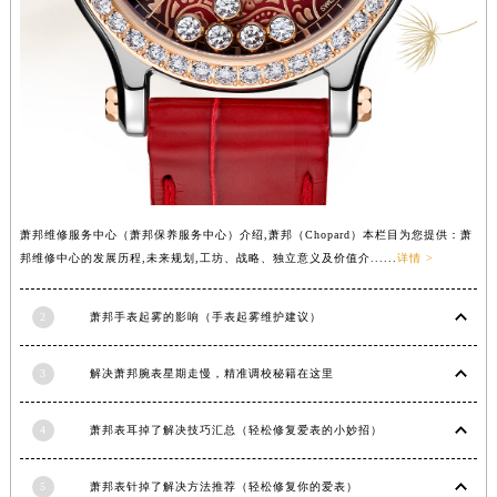
山西省朔州市朔城区怡西路与鄯阳西街交汇处萧邦售后服务中心（需提前预约）
山西省忻州市忻府区和平东街与七一南路交叉口萧邦售后服务中心（需提前预约）
山西省阳泉市郊区平阳东街与新城大道交叉口萧邦售后服务中心（需提前预约）
山西省运城市盐湖区河东街萧邦售后服务中心（需提前预约）
山西省长治市潞州区英雄中路萧邦售后服务中心（需提前预约）
山西省太原市迎泽区迎泽街道解放路15号亨得利名表维修授权店3楼萧邦售后服务中心（需提前预约）
天津市和平区赤峰道136号天津国际金融中心26层2603室萧邦售后服务中心（需提前预约）
萧邦维修服务中心（萧邦保养服务中心）介绍,萧邦（Chopard）本栏目为您提供：萧
安徽省安庆市迎江区人民路萧邦售后服务中心（需提前预约）
邦维修中心的发展历程,未来规划,工坊、战略、独立意义及价值介......
详情 >
安徽省蚌埠市蚌山区淮河路萧邦售后服务中心（需提前预约）
安徽省亳州市谯城区魏武大道萧邦售后服务中心（需提前预约）
2
萧邦手表起雾的影响（手表起雾维护建议）
安徽省池州市贵池区长江路萧邦售后服务中心（需提前预约）
安徽省滁州市琅琊区南谯北路萧邦售后服务中心（需提前预约）
3
解决萧邦腕表星期走慢，精准调校秘籍在这里
安徽省阜阳市颍州区颍州北路萧邦售后服务中心（需提前预约）
安徽省淮北市相山区淮海路萧邦售后服务中心（需提前预约）
4
萧邦表耳掉了解决技巧汇总（轻松修复爱表的小妙招）
安徽省淮南市田家庵区国庆中路萧邦售后服务中心（需提前预约）
5
萧邦表针掉了解决方法推荐（轻松修复你的爱表）
安徽省黄山市屯溪区黄山西路萧邦售后服务中心（需提前预约）