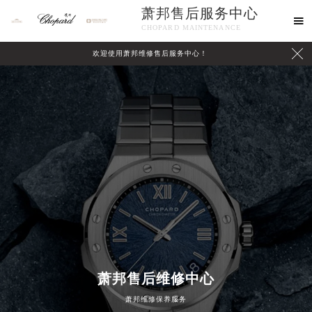
萧邦售后服务中心

CHOPARD MAINTENANCE

欢迎使用萧邦维修售后服务中心！
2026年8月萧邦中国区售后服务网络优化升级公告
中心介绍
联系我们
2026年8月萧邦全国官方售后客户服务热线：400-885-0231
萧邦官方全国统一服务热线400-885-0231，服务覆盖中国大陆、香港、澳门、台湾全部区域（非大陆需加拨“+86”）
2026年8月萧邦售后服务中心最新网点地址：
北京市朝阳区建国门外大街甲6号华熙国际中心写字楼D座11层1102室（北京总部）（需提前预约）
北京市东城区东长安街1号东方广场写字楼W3座6层602室（需提前预约）
天津市和平区赤峰道136号天津国际金融中心写字楼26层2603室（需提前预约）
萧邦售后维修中心
上海市徐汇区虹桥路3号港汇中心写字楼2座37层3705室（需提前预约）
萧邦维修保养服务
上海市黄浦区南京东路299号宏伊国际广场写字楼8层806室（需提前预约）