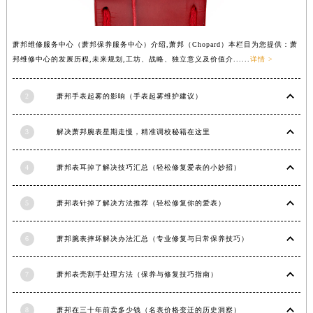
福建省南平市建阳区人民西路萧邦售后服务中心（需提前预约）
福建省宁德市蕉城区天湖东路萧邦售后服务中心（需提前预约）
萧邦维修服务中心（萧邦保养服务中心）介绍,萧邦（Chopard）本栏目为您提供：萧
福建省莆田市城厢区霞林街道荔华东大道萧邦售后服务中心（需提前预约）
邦维修中心的发展历程,未来规划,工坊、战略、独立意义及价值介......
详情 >
福建省三明市三元区东乾二路萧邦售后服务中心（需提前预约）
福建省漳州市龙文区步港路萧邦售后服务中心（需提前预约）
2
萧邦手表起雾的影响（手表起雾维护建议）
江苏省常州市新北区龙锦路1590号现代传媒中心5号楼10层1008室萧邦售后服务中心（需提前预约）
江苏省淮安市清江浦区淮海北路萧邦售后服务中心（需提前预约）
3
解决萧邦腕表星期走慢，精准调校秘籍在这里
江苏省连云港市海州区通灌北路萧邦售后服务中心（需提前预约）
4
萧邦表耳掉了解决技巧汇总（轻松修复爱表的小妙招）
江苏省南京市秦淮区中山南路1号南京中心22层22-C1-C3室萧邦售后服务中心（需提前预约）
江苏省宿迁市宿城区西湖路萧邦售后服务中心（需提前预约）
5
萧邦表针掉了解决方法推荐（轻松修复你的爱表）
江苏省泰州市海陵区永定东路399号置地商务中心东塔（华润万象城）17层1706室萧邦售后服务中心（需提前预约）
江苏省徐州市鼓楼区淮海东路29号苏宁广场IFC国际金融中心35层3508室萧邦售后服务中心（需提前预约）
6
萧邦腕表摔坏解决办法汇总（专业修复与日常保养技巧）
江苏省盐城市盐都区世纪大道5号盐城金融城写字楼1号楼16层1604室萧邦售后服务中心（需提前预约）
江苏省扬州市邗江区国展路29号星耀天地写字楼1号楼18层1803室萧邦售后服务中心（需提前预约）
7
萧邦表壳割手处理方法（保养与修复技巧指南）
江苏省镇江市京口区中山东路萧邦售后服务中心（需提前预约）
江西省抚州市临川区赣东大道萧邦售后服务中心（需提前预约）
8
萧邦在三十年前卖多少钱（名表价格变迁的历史洞察）