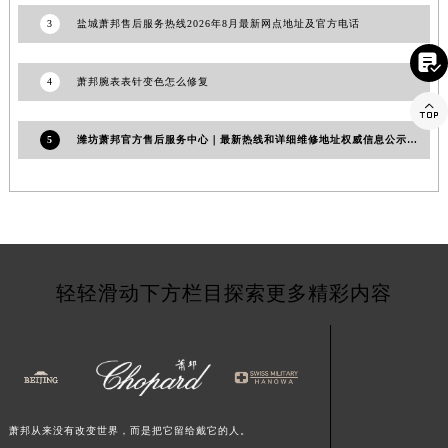
山东省日照市东港区烟台路萧邦售后服务中心（需提前预约）
3
盐城萧邦售后服务热线2026年8月最新网点地址及官方电话
山东省泰安市泰山区财源街道泰山大街萧邦售后服务中心（需提前预约）

山东省威海市环翠区新威海路89号振华商厦一楼名表维修萧邦售后服务中心（需提前预约）
4
萧邦腕表表针变色怎么修复
山东省潍坊市奎文区东风东街萧邦售后服务中心（需提前预约）

山东省枣庄市滕州市北辛路与善国路交叉口萧邦售后服务中心（需提前预约）
5
潍坊萧邦官方售后服务中心｜最新热线和详细维修地址权威信息公示（2026年7月更新）
山东省淄博市张店区金晶大道萧邦售后服务中心（需提前预约）
上海市黄浦区南京东路299号宏伊国际广场写字楼8层806室萧邦售后服务中心（需提前预约）
上海市徐汇区虹桥路3号港汇中心2座37层3705室萧邦售后服务中心（需提前预约）
浙江省杭州市上城区钱江路1366号华润大厦A座5层503-5室萧邦售后服务中心（需提前预约）
浙江省湖州市吴兴区劳动路萧邦售后服务中心（需提前预约）
轻轻滑动下方栏目探索更多精彩内容
浙江省嘉兴市南湖区广益路705号嘉兴世界贸易中心A座13层1304室萧邦售后服务中心（需提前预约）
浙江省金华市金东区东市南街777号金华万达广场4号楼22楼2209室萧邦售后服务中心（需提前预约）
浙江省丽水市莲都区解放街萧邦售后服务中心（需提前预约）
浙江省宁波市江北区大闸南路500号来福士广场办公楼20层2009室萧邦售后服务中心（需提前预约）
浙江省衢州市柯城区上街萧邦售后服务中心（需提前预约）
萧邦从来没有改变世界，而是把它留给戴它的人。
浙江省绍兴市越城区胜利东路379号世茂天际中心写字楼8层805室萧邦售后服务中心（需提前预约）