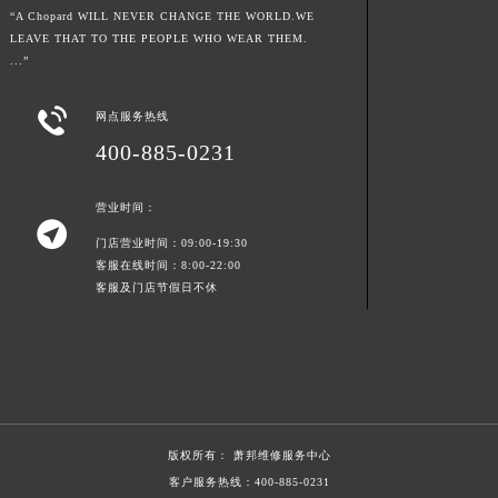
“A Chopard WILL NEVER CHANGE THE WORLD.WE
浙江省舟山市定海区解放东路萧邦售后服务中心（需提前预约）
LEAVE THAT TO THE PEOPLE WHO WEAR THEM.
澳门特别行政区大堂区议事亭前地（新马路）萧邦售后服务中心（需提前预约）
...”
澳门特别行政区风顺堂区南湾大马路萧邦售后服务中心（需提前预约）

澳门特别行政区花地玛堂区关闸广场萧邦售后服务中心（需提前预约）
网点服务热线
澳门特别行政区花王堂区大三巴商圈萧邦售后服务中心（需提前预约）
400-885-0231
澳门特别行政区嘉模堂区官也街萧邦售后服务中心（需提前预约）
营业时间：
澳门省路氹城市金光大道萧邦售后服务中心（需提前预约）

澳门特别行政区望德堂区塔石广场萧邦售后服务中心（需提前预约）
门店营业时间：09:00-19:30
客服在线时间：8:00-22:00
福建省福州市鼓楼区五四路128-1号恒力城写字楼15层03室萧邦售后服务中心（需提前预约）
客服及门店节假日不休
福建省厦门市思明区湖滨东路95号万象城华润大厦B座11层1104室萧邦售后服务中心（需提前预约）
广东省潮州市潮安区新风路与潮汕路交汇处萧邦售后服务中心（需提前预约）
广东省广州市天河区天河路230号万菱汇国际中心A塔7层704室萧邦售后服务中心（需提前预约）
广东省广州市越秀区环市东路371-375号世界贸易中心大厦南塔15层1507室萧邦售后服务中心（需提前预约）
广东省河源市源城区越王大道萧邦售后服务中心（需提前预约）
版权所有：
萧邦维修服务中心
广东省惠州市惠城区江北文昌一路7号华贸大厦1座30层3005室萧邦售后服务中心（需提前预约）
客户服务热线：
400-885-0231
广东省江门市蓬江区广场西路萧邦售后服务中心（需提前预约）