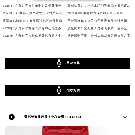
2026年8月萧邦官方维修中心及保养服务中心迁移与增设补充确认终稿
高端如萧邦，也会出现割手表壳？揭秘背后细节
内蒙古自治区乌海市海勃湾区人民南路萧邦售后服务中心（需提前预约）
吹风机、纸巾都无效？这才是应对萧邦进水的正确姿势
2026年8月萧邦官方保养服务中心调整公告：迁址+新设维修点
内蒙古自治区乌兰察布市集宁区恩和大街萧邦售后服务中心（需提前预约）
高端表也怕磕碰！萧邦指针脱落急救指南
不花冤枉钱！自己动手解决萧邦走时问题
内蒙古自治区锡林郭勒盟市锡林浩特市光明街与额尔敦路交叉口萧邦售后服务中心（需提前预约）
2026年7月萧邦官方保养服务中心维修点搬迁及增设补充确认正式发布
从松到紧只需几步！萧邦表带调节秘籍全解析
内蒙古自治区兴安盟市乌兰浩特市兴安大街萧邦售后服务中心（需提前预约）
2026年7月萧邦官方维修保养综合服务中心调整补充公告确认终稿发布
从轻微到严重：萧邦表壳划痕分级修复方案
山西省大同市平城区迎宾街萧邦售后服务中心（需提前预约）
山西省晋城市城区黄华街萧邦售后服务中心（需提前预约）
山西省晋中市榆次区顺城街萧邦售后服务中心（需提前预约）
萧邦保养
山西省临汾市尧都区解放路萧邦售后服务中心（需提前预约）
山西省吕梁市离石区永宁中路与建设街交叉口萧邦售后服务中心（需提前预约）
山西省朔州市朔城区怡西路与鄯阳西街交汇处萧邦售后服务中心（需提前预约）
山西省忻州市忻府区和平东街与七一南路交叉口萧邦售后服务中心（需提前预约）
推荐阅读
山西省阳泉市郊区平阳东街与新城大道交叉口萧邦售后服务中心（需提前预约）
山西省运城市盐湖区河东街萧邦售后服务中心（需提前预约）
山西省长治市潞州区英雄中路萧邦售后服务中心（需提前预约）
1
萧邦维修保养服务中心介绍 | Chopard
山西省太原市迎泽区迎泽街道解放路15号亨得利名表维修授权店3楼萧邦售后服务中心（需提前预约）
天津市和平区赤峰道136号天津国际金融中心26层2603室萧邦售后服务中心（需提前预约）