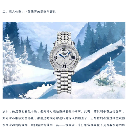
无锡市梁溪区人民中路139号恒隆广场写字楼1座11层1104室（需提前预约）
二、深入检查：内部伤害的探查与评估
南通市崇川区工农路57号圆融广场写字楼16层1603室（需提前预约）
苏州市苏州工业园区星港街199号苏州中心办公楼C座22层08室（需提前预约）
武汉市江汉区解放大道686号世界贸易大厦38层09室（需提前预约）
南宁市青秀区金湖路59号地王大厦12楼1224室（需提前预约）
合肥市蜀山区潜山路111号万象城华润大厦B座12楼03室（需提前预约）
泉州市丰泽区宝洲路729号浦西万达中心写字楼A座7楼709室（需提前预约）
青岛市南区山东路6号华润大厦B座22层04室（需提前预约）
烟台市芝罘区胜利路139号万达金融中心A座907室（需提前预约）
长春市朝阳区西安大路727号中银大厦A座(旺进大厦)18层09室（需提前预约）
贵阳市南明区都司高架桥路33号亨特国际金融中心14楼14D（需提前预约）
昆明市盘龙区北京路928号同德昆明广场写字楼10层06室（需提前预约）
石家庄市长安区中山东路39号勒泰中心写字楼B座13层07室（需提前预约）
西安市碑林区南关正街88号华侨城长安国际中心E座6楼10室（需提前预约）
次日，虽然表面看似干燥，但内部可能还隐藏着微小水珠。此时，若发现手表运行异常，
海口市龙华区金贸东路5号海口华润大厦B座17层1707室（需提前预约）
如走时不准或完全停止，那便是时候考虑进行更深入的检查了。正如垂钓者通过细微观察
水面波动判断鱼群，我们需要专业的工具——放大镜，来仔细审视表盘下是否有水雾的痕
唐山市路南区新华东道100号万达广场写字楼A座10层1002室（需提前预约）