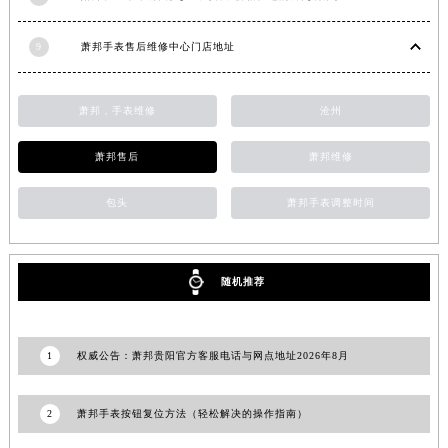
江西省赣州市章贡区文清路萧邦售后服务中心（需提前预约）
9
萧邦手表售后维修中心门店地址
江西省吉安市吉州区井冈山大道萧邦售后服务中心（需提前预约）
江西省景德镇市珠山区珠山中路萧邦售后服务中心（需提前预约）
江西省九江市浔阳区浔阳路萧邦售后服务中心（需提前预约）
萧邦，手表维修
沧州
江西省南昌市红谷滩新区红谷中大道998号绿地双子塔（中央广场）A1座办公楼14层1407室萧邦售后服务中心（需提前预约）
萧邦售后
萧邦维修
江西省萍乡市安源区萍安北大道与康庄路交叉口萧邦售后服务中心（需提前预约）
江西省上饶市信州区滨江西路萧邦售后服务中心（需提前预约）
包头
萧邦手表调整时间
江西省新余市渝水区北湖西路萧邦售后服务中心（需提前预约）
江西省宜春市袁州区中山中路萧邦售后服务中心（需提前预约）
江西省鹰潭市月湖区胜利东路萧邦售后服务中心（需提前预约）
随机推荐
山东省德州市德城区东风中路萧邦售后服务中心（需提前预约）
山东省东营市东营区济南路萧邦售后服务中心（需提前预约）
山东省济南市历下区经十路11111号华润中心写字楼（万象城）15层1508室萧邦售后服务中心（需提前预约）
1
权威公告：萧邦贵阳官方客服电话与网点地址2026年8月
山东省济宁市任城区太白楼路萧邦售后服务中心（需提前预约）
山东省莱芜市文化南路8号银座商城名表维修一楼名表维修萧邦售后服务中心（需提前预约）
2
萧邦手表按钮复位方法（轻松解决的操作指南）
山东省临沂市兰山区解放路萧邦售后服务中心（需提前预约）