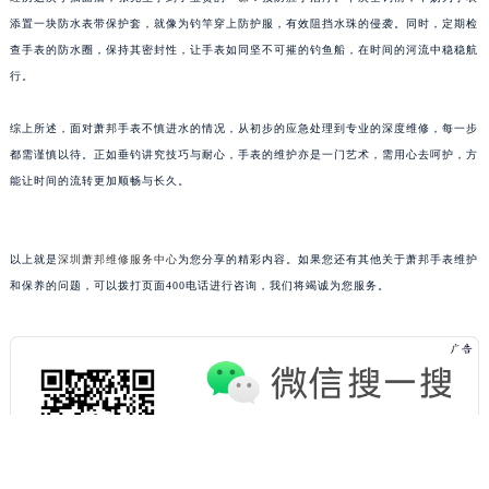
吉林省白山市浑江区浑江大街萧邦售后服务中心（需提前预约）
添置一块防水表带保护套，就像为钓竿穿上防护服，有效阻挡水珠的侵袭。同时，定期检
查手表的防水圈，保持其密封性，让手表如同坚不可摧的钓鱼船，在时间的河流中稳稳航
吉林省吉林市船营区河南街萧邦售后服务中心（需提前预约）
行。
吉林省辽源市龙山区人民大街萧邦售后服务中心（需提前预约）
吉林省梅河口市新华街道梅河大街萧邦售后服务中心（需提前预约）
综上所述，面对萧邦手表不慎进水的情况，从初步的应急处理到专业的深度维修，每一步
吉林省四平市铁东区紫气大路与南九经街交汇处萧邦售后服务中心（需提前预约）
都需谨慎以待。正如垂钓讲究技巧与耐心，手表的维护亦是一门艺术，需用心去呵护，方
吉林省松原市宁江区五环大街萧邦售后服务中心（需提前预约）
能让时间的流转更加顺畅与长久。
吉林省通化市东昌区环通乡江南大街萧邦售后服务中心（需提前预约）
吉林省延边市延吉市解放路萧邦售后服务中心（需提前预约）
以上就是
深圳萧邦维修服务中心
为您分享的精彩内容。如果您还有其他关于萧邦手表维护
辽宁省鞍山市铁东区站前街萧邦售后服务中心（需提前预约）
和保养的问题，可以拨打页面400电话进行咨询，我们将竭诚为您服务。
辽宁省本溪市平山区胜利路萧邦售后服务中心（需提前预约）
辽宁省朝阳市双塔区新华路萧邦售后服务中心（需提前预约）
辽宁省丹东市振兴区七经街萧邦售后服务中心（需提前预约）
辽宁省抚顺市新抚区东一路萧邦售后服务中心（需提前预约）
辽宁省阜新市海州区解放大街萧邦售后服务中心（需提前预约）
辽宁省葫芦岛市连山区中央路萧邦售后服务中心（需提前预约）
辽宁省锦州市古塔区中央大街萧邦售后服务中心（需提前预约）