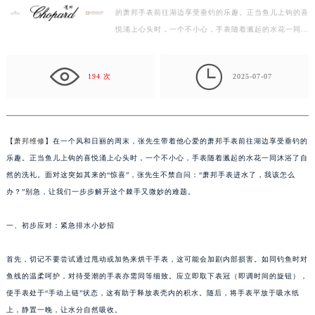
的萧邦手表前往湖边享受垂钓的乐趣。正当鱼儿上钩的喜
惠州市惠城区江北文昌一路7号华贸大厦写字楼1座30层05室（需提前预约）
悦涌上心头时，一个不小心，手表随着溅起的水花一同沐
厦门市思明区湖滨东路95号华润大厦写字楼B座11层1104室（需提前预约）
浴了自然的洗礼。面对这突如其来的“惊喜”，张先生不…
福州市鼓楼区五四路128-1号恒力城写字楼15层03室（需提前预约）

成都市锦江区人民东路6号SAC东原中心写字楼24层2406B室（需提前预约）
194 次
2025-07-07
重庆市江北区观音桥步行街2号融恒时代广场写字楼9层902室（需提前预约）
长沙市芙蓉区定王台街道建湘路393号世茂环球金融中心写字楼（芙蓉广场）10层13室（需提前预约）
郑州市二七区铭功路10号华润大厦写字楼29层2905室（需提前预约）
【
萧邦维修
】在一个风和日丽的周末，张先生带着他心爱的萧邦手表前往湖边享受垂钓的
太原市迎泽区解放路15号亨得利名表服务中心（品牌授权店）3层整层（需提前预约）
乐趣。正当鱼儿上钩的喜悦涌上心头时，一个不小心，手表随着溅起的水花一同沐浴了自
沈阳市沈河区中街路137号亨得利名表服务中心（品牌授权店）1层整层（需提前预约）
然的洗礼。面对这突如其来的“惊喜”，张先生不禁自问：“萧邦手表进水了，我该怎么
沈阳市沈河区中街路83号亨得利名表服务中心（品牌授权店）1层整层（需提前预约）
办？”别急，让我们一步步解开这个棘手又微妙的难题。
乌鲁木齐市天山区红山路26号时代广场（CCMALL）C座17层17-B（需提前预约）
一、初步应对：紧急排水小妙招
温州市鹿城区锦绣路1067号置信广场10层1015室（需提前预约）
哈尔滨市道里区友谊西路600号富力中心T2座写字楼29层03室（需提前预约）
首先，切记不要尝试通过甩动或加热来烘干手表，这可能会加剧内部损害。如同钓鱼时对
大连市中山区人民路15号国际金融大厦7层G室（需提前预约）
鱼线的温柔呵护，对待受潮的手表亦需同等细致。应立即取下表冠（即调时间的旋钮），
佛山市禅城区季华五路57号万科金融中心C座12层1205室（需提前预约）
使手表处于“手动上链”状态，这有助于释放表壳内的积水。随后，将手表平放于吸水纸
东莞市东城街道鸿福东路1号民盈国贸中心T1写字楼9层907室（需提前预约）
上，静置一晚，让水分自然吸收。