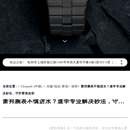
南京市秦淮区中山南路1号（新街口）南京中心写字楼22层C1-1室（需提前预约）
常州市新北区龙锦路1590号现代传媒中心写字楼5号楼10层1008室（需提前预约）
徐州市鼓楼区淮海东路29号苏宁广场IFC国际金融中心写字楼35层3508室（需提前预约）
扬州市邗江区国展路29号星耀天地写字楼1号楼18层1803室（需提前预约）
盐城市盐都区世纪大道5号盐城金融城写字楼1号楼16层1604室（需提前预约）
泰州市海陵区永定东路399号置地商务中心东塔写字楼（华润万象城）17层1706室（需提前预约）
宁波市江北区大闸南路500号来福士广场办公楼20层2009室（需提前预约）
▲
站点公告>
杭州市上城区钱江路1366号华润大厦写字楼A座5层503-5室（需提前预约）
▼
金华市金东区东市南街777号金华万达广场写字楼4号楼22层2209室（需提前预约）
绍兴市越城区胜利东路379号世茂天际中心写字楼8层805室（需提前预约）
当前位置：
| Chopard (中国)
>
问题/知识/资讯
>
深圳
> 萧邦腕表不慎进水？速学专业解
嘉兴市南湖区广益路705号嘉兴世界贸易中心写字楼A座13层1304室（需提前预约）
决妙法，守护爱表如初
南昌市红谷滩新区红谷中大道998号绿地双子塔（中央广场）A1座办公楼14层07室（需提前预约）
萧邦腕表不慎进水？速学专业解决妙法，守护爱表如初
济南市历下区经十路11111号华润中心写字楼（万象城）15层1508室（需提前预约）
广州市天河区天河路230号万菱汇国际中心写字楼A塔7层704室（需提前预约）
广州市越秀区环市东路371-375号世界贸易中心大厦南塔写字楼15层07室（需提前预约）
深圳市罗湖区深南东路5001号华润大厦写字楼17层1701室（需提前预约）
【萧邦维修】在一个风和日丽的周末，张先生带着他心爱