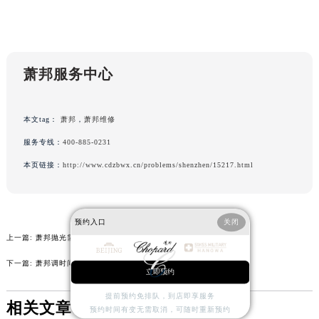
辽宁省辽阳市白塔区新运大街萧邦售后服务中心（需提前预约）
辽宁省盘锦市兴隆台区石油大街萧邦售后服务中心（需提前预约）
辽宁省铁岭市银州区南马路萧邦售后服务中心（需提前预约）
萧邦服务中心
辽宁省营口市站前区市府路与渤海大街交叉口萧邦售后服务中心（需提前预约）
辽宁省沈阳市沈河区中街路137号亨得利名表维修授权店1楼萧邦售后服务中心（需提前预约）
辽宁省沈阳市沈河区中街路83号亨得利名表维修授权店1楼萧邦售后服务中心（需提前预约）
本文tag：
萧邦
，
萧邦维修
北京市朝阳区建国门外大街甲6号华熙国际中心D座11层1102室萧邦售后服务中心（北京总部）（需提前预约）
服务专线：
400-885-0231
北京市东城区东长安街1号王府井东方广场W3座6层602室萧邦售后服务中心（需提前预约）
本页链接：
http://www.cdzbwx.cn/problems/shenzhen/15217.html
河北省保定市竞秀区朝阳北大街北国先天下萧邦售后服务中心（需提前预约）
内蒙古自治区阿拉善盟市左旗土尔扈特大街萧邦售后服务中心（需提前预约）
内蒙古自治区巴彦淖尔市临河区新华街萧邦售后服务中心（需提前预约）
预约入口
关闭
内蒙古自治区包头市青山区幸福路甲3号王府井百货名表维修萧邦售后服务中心（需提前预约）
上一篇:
萧邦抛光需要多长时间
内蒙古自治区赤峰市红山区哈达街萧邦售后服务中心（需提前预约）
下一篇:
萧邦调时间可以逆时针拨吗
立即预约
内蒙古自治区鄂尔多斯市东胜区伊金霍洛街萧邦售后服务中心（需提前预约）
内蒙古自治区呼伦贝尔市海拉尔区中央街萧邦售后服务中心（需提前预约）
提前预约免排队，到店即享服务
相关文章
预约时间有变无需取消，可随时重新预约
内蒙古自治区通辽市科尔沁区明仁大街萧邦售后服务中心（需提前预约）