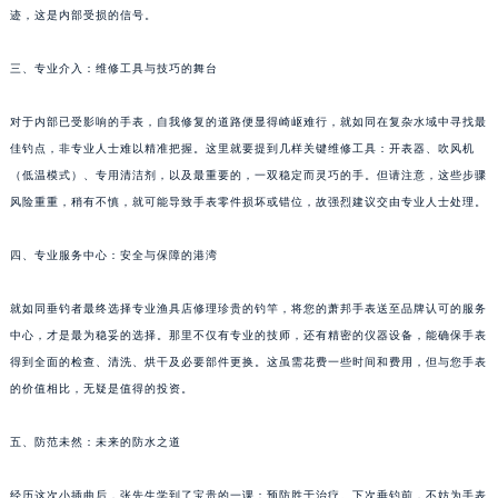
迹，这是内部受损的信号。
台州市椒江区东海大道1800号腾达中心东1幢20楼2002室（需提前预约）
内蒙古自治区呼和浩特市玉泉区大学西街70号华润万象城写字楼（鄂尔多斯大厦）23层2326室（需提前预约）
三、专业介入：维修工具与技巧的舞台
甘肃省兰州市七里河区西津西路16号兰州中心写字楼21层2102室（需提前预约）
重庆市解放碑渝中区民权路28号英利国际金融中心写字楼20层01室（需提前预约）
对于内部已受影响的手表，自我修复的道路便显得崎岖难行，就如同在复杂水域中寻找最
黑龙江省大庆市萨尔图区会战大街萧邦售后服务中心（需提前预约）
佳钓点，非专业人士难以精准把握。这里就要提到几样关键维修工具：开表器、吹风机
（低温模式）、专用清洁剂，以及最重要的，一双稳定而灵巧的手。但请注意，这些步骤
黑龙江省鹤岗市向阳区红军路萧邦售后服务中心（需提前预约）
风险重重，稍有不慎，就可能导致手表零件损坏或错位，故强烈建议交由专业人士处理。
黑龙江省黑河市爱辉区中央街萧邦售后服务中心（需提前预约）
黑龙江省鸡西市鸡冠区红军路萧邦售后服务中心（需提前预约）
四、专业服务中心：安全与保障的港湾
黑龙江省佳木斯市向阳区长安路萧邦售后服务中心（需提前预约）
黑龙江省牡丹江市东安区太平路萧邦售后服务中心（需提前预约）
就如同垂钓者最终选择专业渔具店修理珍贵的钓竿，将您的萧邦手表送至品牌认可的服务
黑龙江省七台河市桃山区大同街萧邦售后服务中心（需提前预约）
中心，才是最为稳妥的选择。那里不仅有专业的技师，还有精密的仪器设备，能确保手表
得到全面的检查、清洗、烘干及必要部件更换。这虽需花费一些时间和费用，但与您手表
黑龙江省齐齐哈尔市龙沙区龙华路萧邦售后服务中心（需提前预约）
的价值相比，无疑是值得的投资。
黑龙江省双鸭山市尖山区新兴大街萧邦售后服务中心（需提前预约）
黑龙江省绥化市北林区新华街与康庄路交叉口萧邦售后服务中心（需提前预约）
五、防范未然：未来的防水之道
黑龙江省伊春市伊美区通河路萧邦售后服务中心（需提前预约）
吉林省白城市洮北区明仁南街萧邦售后服务中心（需提前预约）
经历这次小插曲后，张先生学到了宝贵的一课：预防胜于治疗。下次垂钓前，不妨为手表