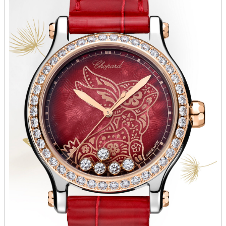
安徽省安庆市迎江区人民路萧邦售后服务中心（需提前预约）
安徽省蚌埠市蚌山区淮河路萧邦售后服务中心（需提前预约）
安徽省亳州市谯城区魏武大道萧邦售后服务中心（需提前预约）
安徽省池州市贵池区长江路萧邦售后服务中心（需提前预约）
安徽省滁州市琅琊区南谯北路萧邦售后服务中心（需提前预约）
安徽省阜阳市颍州区颍州北路萧邦售后服务中心（需提前预约）
安徽省淮北市相山区淮海路萧邦售后服务中心（需提前预约）
安徽省淮南市田家庵区国庆中路萧邦售后服务中心（需提前预约）
安徽省黄山市屯溪区黄山西路萧邦售后服务中心（需提前预约）
安徽省六安市金安区解放中路萧邦售后服务中心（需提前预约）
安徽省马鞍山市雨山区湖南西路萧邦售后服务中心（需提前预约）
安徽省宿州市埇桥区人民中路萧邦售后服务中心（需提前预约）
安徽省铜陵市铜官区石城大道萧邦售后服务中心（需提前预约）
安徽省芜湖市镜湖区中山路步行街萧邦售后服务中心（需提前预约）
安徽省宣城市宣州区叠嶂西路萧邦售后服务中心（需提前预约）
福建省龙岩市新罗区九一南路萧邦售后服务中心（需提前预约）