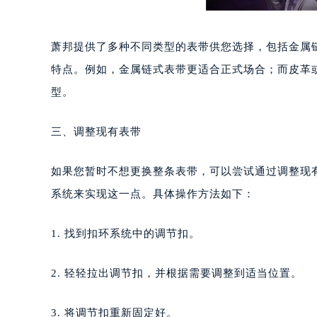
青岛市南区山东路6号华润大厦B座2
烟台市芝罘区胜利路139号万达金融中
长春市朝阳区西安大路727号中银大厦
萧邦提供了多种不同类型的表带供您选择，包括金属
贵阳市南明区都司高架桥路33号亨特
特点。例如，金属链式表带更适合正式场合；而皮革
昆明市盘龙区北京路928号同德昆明
型。
石家庄市长安区中山东路39号勒泰中
西安市碑林区南关正街88号华侨城长
三、调整现有表带
海口市龙华区金贸东路5号海口华润大厦
唐山市路南区新华东道100号万达广场
如果您暂时不想更换整条表带，可以尝试通过调整现
台州市椒江区东海大道1800号腾达中
系统来实现这一点。具体操作方法如下：
内蒙古自治区呼和浩特市玉泉区大学西
甘肃省兰州市七里河区西津西路16号兰
1. 找到扣环系统中的调节扣。
重庆市解放碑渝中区民权路28号英利
黑龙江省大庆市萨尔图区会战大街萧
2. 轻轻拉出调节扣，并根据需要调整到适当位置。
黑龙江省鹤岗市向阳区红军路萧邦售
黑龙江省黑河市爱辉区中央街萧邦售
3. 将调节扣重新固定好。