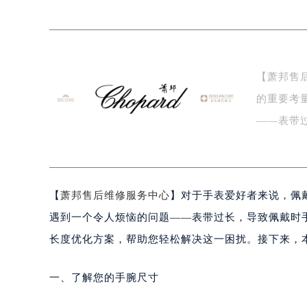
杭州市上城区钱江路1366号华润大厦
金华市金东区东市南街777号金华万达
绍兴市越城区胜利东路379号世茂天
嘉兴市南湖区广益路705号嘉兴世界贸
【萧邦售
南昌市红谷滩新区红谷中大道998号
的重要考
济南市历下区经十路11111号华润中
广州市天河区天河路230号万菱汇国
——表带
广州市越秀区环市东路371-375号
萧邦…
深圳市罗湖区深南东路5001号华润大
惠州市惠城区江北文昌一路7号华贸大
【
萧邦售后维修服务中心
】对于手表爱好者来说，佩
厦门市思明区湖滨东路95号华润大厦写
福州市鼓楼区五四路128-1号恒力城
遇到一个令人烦恼的问题——表带过长，导致佩戴时
成都市锦江区人民东路6号SAC东原中
长度优化方案，帮助您轻松解决这一困扰。接下来，
重庆市江北区观音桥步行街2号融恒时
长沙市芙蓉区定王台街道建湘路393
一、了解您的手腕尺寸
郑州市二七区铭功路10号华润大厦写字