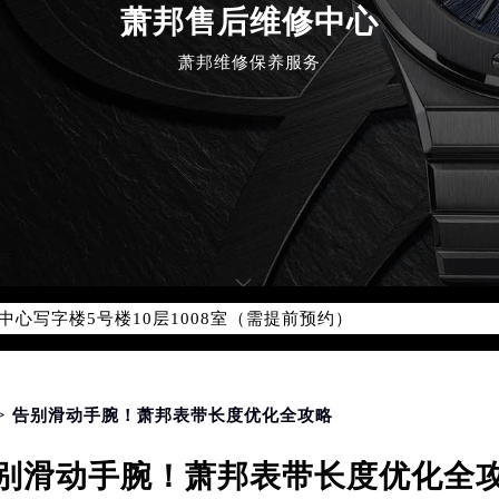
优化升级公告
萧邦售后维修中心
：400-885-0231
萧邦维修保养服务
5-0231，服务覆盖中国大陆、香港、澳门、台湾全部区域（非大陆需
点地址：
国际中心写字楼D座11层1102室（北京总部）（需提前预约）
字楼W3座6层602室（需提前预约）
融中心写字楼26层2603室（需提前预约）
2座37层3705室（需提前预约）
际广场写字楼8层806室（需提前预约）
南京中心写字楼22层C1-1室（需提前预约）
中心写字楼5号楼10层1008室（需提前预约）
FC国际金融中心写字楼35层3508室（需提前预约）
楼1号楼18层1803室（需提前预约）
字楼1号楼16层1604室（需提前预约）
> 告别滑动手腕！萧邦表带长度优化全攻略
务中心东塔写字楼（华润万象城）17层1706室（需提前预约）
别滑动手腕！萧邦表带长度优化全
场办公楼20层2009室（需提前预约）