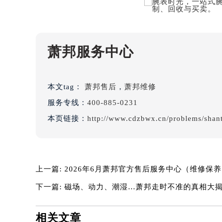
吉林省延边市延吉市解放路萧邦售后
辽宁省鞍山市铁东区站前街萧邦售后
辽宁省本溪市平山区胜利路萧邦售后
辽宁省朝阳市双塔区新华路萧邦售后
萧邦服务中心
辽宁省丹东市振兴区七经街萧邦售后
辽宁省抚顺市新抚区东一路萧邦售后
辽宁省阜新市海州区解放大街萧邦售
本文tag：
萧邦售后
，
萧邦维修
辽宁省葫芦岛市连山区中央路萧邦售
服务专线：
400-885-0231
辽宁省锦州市古塔区中央大街萧邦售
本页链接：
http://www.cdzbwx.cn/problems/shan
辽宁省辽阳市白塔区新运大街萧邦售
辽宁省盘锦市兴隆台区石油大街萧邦
辽宁省铁岭市银州区南马路萧邦售后
上一篇:
2026年6月萧邦官方售后服务中心（维修保
辽宁省营口市站前区市府路与渤海大
辽宁省沈阳市沈河区中街路137号亨
下一篇:
磁场、动力、潮湿…萧邦走时不准的真相大
辽宁省沈阳市沈河区中街路83号亨
北京市朝阳区建国门外大街甲6号华熙
相关文章