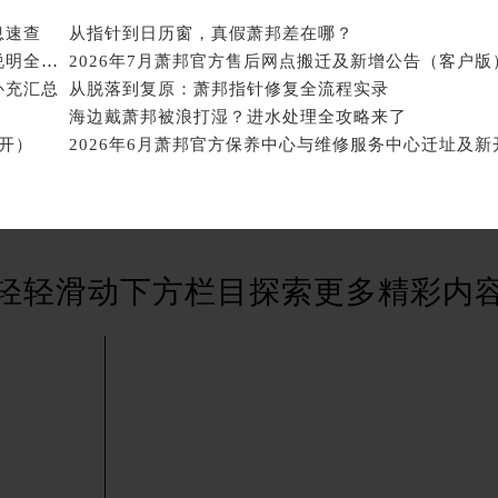
广场W3座6层602室萧邦售后服务中心（需提前预约）
息速查
从指针到日历窗，真假萧邦差在哪？
先天下萧邦售后服务中心（需提前预约）
2026年8月萧邦官方售后维修保养站点最新变动补充说明全文发布
2026年7月萧邦官方售后网点搬迁及新增公告（客户版
特大街萧邦售后服务中心（需提前预约）
补充汇总
从脱落到复原：萧邦指针修复全流程实录
街萧邦售后服务中心（需提前预约）
海边戴萧邦被浪打湿？进水处理全攻略来了
3号王府井百货名表维修萧邦售后服务中心（需提前预约）
新开）
邦售后服务中心（需提前预约）
霍洛街萧邦售后服务中心（需提前预约）
央街萧邦售后服务中心（需提前预约）
街萧邦售后服务中心（需提前预约）
轻轻滑动下方栏目探索更多精彩内
路萧邦售后服务中心（需提前预约）
大街萧邦售后服务中心（需提前预约）
市光明街与额尔敦路交叉口萧邦售后服务中心（需提前预约）
安大街萧邦售后服务中心（需提前预约）
服务中心（需提前预约）
务中心（需提前预约）
服务中心（需提前预约）