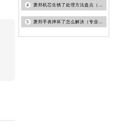
4
萧邦机芯生锈了处理方法盘点（保养技巧与注意事项）
5
萧邦手表摔坏了怎么解决（专业维修指南与日常保养技巧）
提前预约）