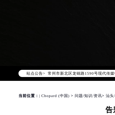
2026年8月萧邦中国区售后服务网络
2026年8月萧邦全国官方售后客户服务热线
萧邦官方全国统一服务热线400-88
2026年8月萧邦售后服务中心最新网
北京市朝阳区建国门外大街甲6号华熙
北京市东城区东长安街1号东方广场写
天津市和平区赤峰道136号天津国际金
上海市徐汇区虹桥路3号港汇中心写字楼
上海市黄浦区南京东路299号宏伊国
南京市秦淮区中山南路1号（新街口）
站点公告>
常州市新北区龙锦路1590号现代传媒
徐州市鼓楼区淮海东路29号苏宁广场I
扬州市邗江区国展路29号星耀天地写字
盐城市盐都区世纪大道5号盐城金融城写
当前位置：
| Chopard (中国)
>
问题/知识/资讯
>
汕头
泰州市海陵区永定东路399号置地商
告
宁波市江北区大闸南路500号来福士广