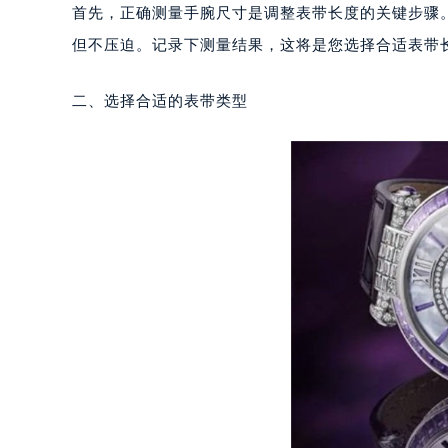
太原市迎泽区解放路15号亨得利名
首先，正确测量手腕尺寸是调整表带长度的关键步骤
沈阳市沈河区中街路137号亨得利名
但不压迫。记录下测量结果，这将是您选择合适表带
沈阳市沈河区中街路83号亨得利名
乌鲁木齐市天山区红山路26号时代广场
二、选择合适的表带类型
温州市鹿城区锦绣路1067号置信广场
哈尔滨市道里区友谊西路600号富力中
大连市中山区人民路15号国际金融大
佛山市禅城区季华五路57号万科金融中
东莞市东城街道鸿福东路1号民盈国贸
无锡市梁溪区人民中路139号恒隆广场
南通市崇川区工农路57号圆融广场写字
苏州市苏州工业园区星港街199号苏州
武汉市江汉区解放大道686号世界贸易
南宁市青秀区金湖路59号地王大厦12
合肥市蜀山区潜山路111号万象城华润
泉州市丰泽区宝洲路729号浦西万达中