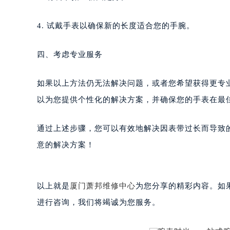
黑龙江省鸡西市鸡冠区红军路萧邦售
黑龙江省佳木斯市向阳区长安路萧邦
4. 试戴手表以确保新的长度适合您的手腕。
黑龙江省牡丹江市东安区太平路萧邦
黑龙江省七台河市桃山区大同街萧邦
四、考虑专业服务
黑龙江省齐齐哈尔市龙沙区龙华路萧
黑龙江省双鸭山市尖山区新兴大街萧
如果以上方法仍无法解决问题，或者您希望获得更专
黑龙江省绥化市北林区新华街与康庄
以为您提供个性化的解决方案，并确保您的手表在最
黑龙江省伊春市伊美区通河路萧邦售
吉林省白城市洮北区明仁南街萧邦售
通过上述步骤，您可以有效地解决因表带过长而导致
吉林省白山市浑江区浑江大街萧邦售
意的解决方案！
吉林省吉林市船营区河南街萧邦售后
吉林省辽源市龙山区人民大街萧邦售
吉林省梅河口市新华街道梅河大街萧
以上就是
厦门萧邦维修中心
为您分享的精彩内容。如果您
吉林省四平市铁东区紫气大路与南九
进行咨询，我们将竭诚为您服务。
吉林省松原市宁江区五环大街萧邦售
吉林省通化市东昌区环通乡江南大街