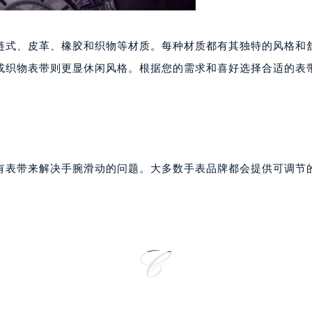
2层04室（需提前预约）
心A座907室（需提前预约）
A座(旺进大厦)18层09室（需提前预约）
链式、皮革、橡胶和织物等材质。每种材质都有其独特的风格和
国际金融中心14楼14D（需提前预约）
或织物表带则更显休闲风格。根据您的需求和喜好选择合适的表
广场写字楼10层06室（需提前预约）
心写字楼B座13层07室（需提前预约）
安国际中心E座6楼10室（需提前预约）
B座17层1707室（需提前预约）
写字楼A座10层1002室（需提前预约）
有表带来解决手腕滑动的问题。大多数手表品牌都会提供可调节
心东1幢20楼2002室（需提前预约）
街70号华润万象城写字楼（鄂尔多斯大厦）23层2326室（需
州中心写字楼21层2102室（需提前预约）
国际金融中心写字楼20层01室（需提前预约）
邦售后服务中心（需提前预约）
后服务中心（需提前预约）
后服务中心（需提前预约）