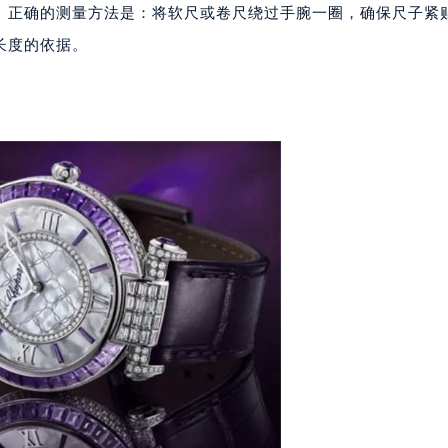
表服务中心（品牌授权店）3层整层（需提前预约）
。正确的测量方法是：将软尺或卷尺绕过手腕一圈，确保尺子紧
表服务中心（品牌授权店）1层整层（需提前预约）
长度的依据。
表服务中心（品牌授权店）1层整层（需提前预约）
（CCMALL）C座17层17-B（需提前预约）
10层1015室（需提前预约）
心T2座写字楼29层03室（需提前预约）
厦7层G室（需提前预约）
心C座12层1205室（需提前预约）
中心T1写字楼9层907室（需提前预约）
写字楼1座11层1104室（需提前预约）
楼16层1603室（需提前预约）
中心办公楼C座22层08室（需提前预约）
大厦38层09室（需提前预约）
楼1224室（需提前预约）
大厦B座12楼03室（需提前预约）
心写字楼A座7楼709室（需提前预约）