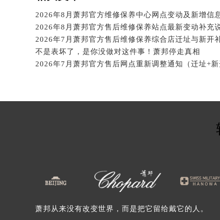
北京市东城区东长安街1号王府井东方
2026年8月萧邦官方维修保养中心网点变动及新增信
河北省保定市竞秀区朝阳北大街北国
内蒙古自治区阿拉善盟市左旗土尔扈
2026年7月萧邦官方售后维修保养综合店迁址与新开
内蒙古自治区巴彦淖尔市临河区新华
不是表坏了，是你没做对这件事！萧邦停走真相
内蒙古自治区包头市青山区幸福路甲
2026年7月萧邦官方售后网点重新调整通知（迁址+
内蒙古自治区赤峰市红山区哈达街萧
内蒙古自治区鄂尔多斯市东胜区伊金
内蒙古自治区呼伦贝尔市海拉尔区中
内蒙古自治区通辽市科尔沁区明仁大
内蒙古自治区乌海市海勃湾区人民南
内蒙古自治区乌兰察布市集宁区恩和
内蒙古自治区锡林郭勒盟市锡林浩特
内蒙古自治区兴安盟市乌兰浩特市兴
山西省大同市平城区迎宾街萧邦售后
山西省晋城市城区黄华街萧邦售后服
萧邦从来没有改变世界，而是把它留给戴它的人。
山西省晋中市榆次区顺城街萧邦售后