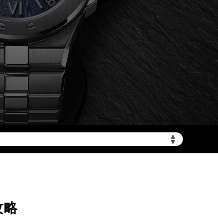
加拨“+86”）
▲
▼
攻略