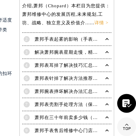
介绍,萧邦（Chopard）本栏目为您提供：
萧邦维修中心的发展历程,未来规划,工
舒适度
坊、战略、独立意义及价值介......
详情 >
带类
2
萧邦手表起雾的影响（手表起雾维护建议）
3
解决萧邦腕表星期走慢，精准调校秘籍在这里
4
萧邦表耳掉了解决技巧汇总（轻松修复爱表的小妙招）
的扣环
5
萧邦表针掉了解决方法推荐（轻松修复你的爱表）
提前预约）
6
萧邦腕表摔坏解决办法汇总（专业修复与日常保养技巧）

7
萧邦表壳割手处理方法（保养与修复技巧指南）
8
萧邦在三十年前卖多少钱（名表价格变迁的历史洞察）

9
萧邦手表售后维修中心门店地址