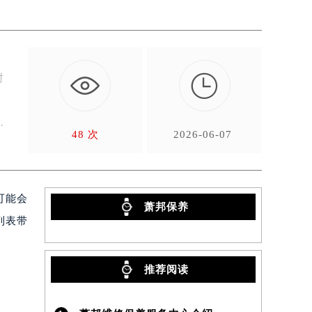

时
，
48 次
2026-06-07
可能会
萧邦保养
列表带
推荐阅读
）