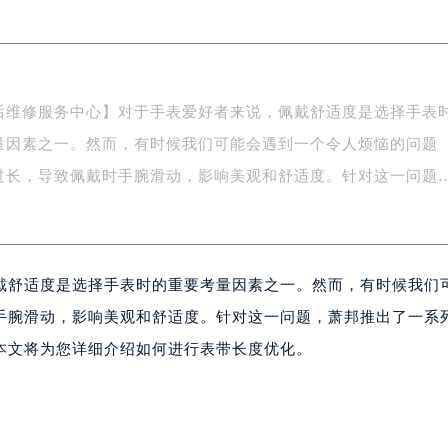
写字楼A座5层503-5室（需提前预约）
广场写字楼4号楼22层2209室（需提前预约）
际中心写字楼8层805室（需提前预约）
易中心写字楼A座13层1304室（需提前预约）
后维修服务中心】对于手表爱好者来说，佩戴舒适度是选择手表
绿地双子塔（中央广场）A1座办公楼14层07室（需提前预约）
量因素之一。然而，有时候我们可能会遇到一个令人烦恼的问题
心写字楼（万象城）15层1508室（需提前预约）
际中心写字楼A塔7层704室（需提前预约）
过长，导致佩戴时手腕滑动，影响美观和舒适度。针对这一问题
世界贸易中心大厦南塔写字楼15层07室（需提前预约）
厦写字楼17层1701室（需提前预约）
厦写字楼1座30层05室（需提前预约）
戴舒适度是选择手表时的重要考量因素之一。然而，有时候我们
字楼B座11层1104室（需提前预约）
写字楼15层03室（需提前预约）
手腕滑动，影响美观和舒适度。针对这一问题，萧邦推出了一系
心写字楼24层2406B室（需提前预约）
本文将为您详细介绍如何进行表带长度优化。
代广场写字楼9层902室（需提前预约）
号世茂环球金融中心写字楼（芙蓉广场）10层13室（需提前预约
楼29层2905室（需提前预约）